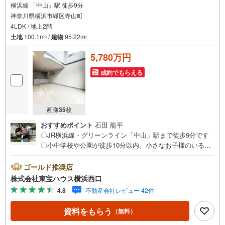
横浜線 「中山」駅 徒歩9分
神奈川県横浜市緑区寺山町
4LDK / 地上2階
土地
100.1m
/
建物
95.22m
2
2
5,780万円
成約でもらえる
画像
35
枚
おすすめポイント
石田 龍平
〇JR横浜線・グリーンライン「中山」駅まで徒歩9分です
〇小中学校や公園が徒歩10分以内。小さなお子様のいるご
家庭におすすめの立地〇食器洗浄乾燥機や浴室暖房乾燥機
など室内設備も充実しておりますーーーーYahoo！ 不動産
ゴールド推奨店
キャンペーン対象店舗ーーーー当店で物件を成約するとPa
株式会社東宝ハウス横浜西口
yPayボーナスライトがもらえる「Yahoo！ 不動産 物件ご
4.8
不動産会社レビュー 42件
成約キャンペーン」の対象になります。「資料をもらう」
「見学予約をする」ボタンからお問い合わせください。※必
資料をもらう
（無料）
ずYahoo！ JAPAN IDでログインしてください。※PayPay