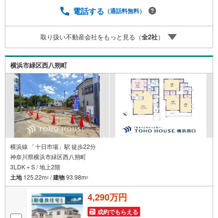
ボーナスライトは出金と譲渡はできません。有効期限は付
与日から60日です。ーーーーーーーーーーーーーーーーー
電話する
（通話料無料）
ーーーーーーーーー紹介金融機関/都市銀行利率/年利 0.9
5％（変動金利）※上記金利は 2026年8月時点 のものであ
取り扱い不動産会社をもっと見る（
全
2
社
）
り、実際の適用金利は融資実行時のものとなります。金利
情勢により表記の返済額と異なる場合があります。ーーー
ーーーーーーーーーーーーーーーーーーーーーー
横浜市緑区西八朔町
横浜線 「十日市場」駅 徒歩22分
神奈川県横浜市緑区西八朔町
3LDK＋S / 地上2階
土地
125.22m
/
建物
93.98m
2
2
4,290万円
成約でもらえる