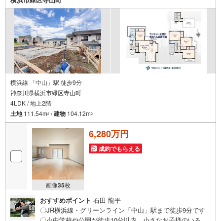
横浜線 「中山」駅 徒歩9分
神奈川県横浜市緑区寺山町
4LDK / 地上2階
土地
111.54m
/
建物
104.12m
2
2
6,280万円
成約でもらえる
画像
35
枚
おすすめポイント
石田 龍平
〇JR横浜線・グリーンライン「中山」駅まで徒歩9分です
〇小中学校や公園が徒歩10分以内。小さなお子様のいるご