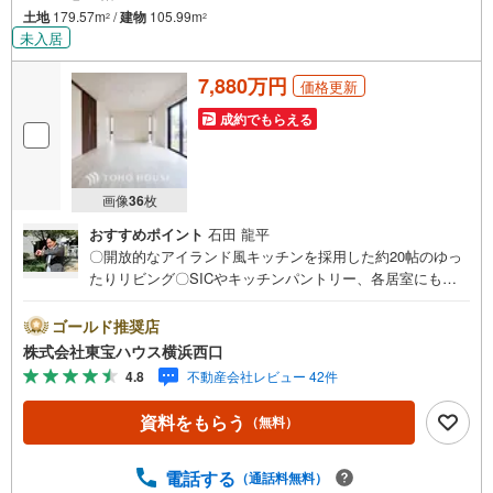
土地
179.57m
/
建物
105.99m
2
2
未入居
7,880万円
価格更新
成約でもらえる
画像
36
枚
おすすめポイント
石田 龍平
〇開放的なアイランド風キッチンを採用した約20帖のゆっ
たりリビング〇SICやキッチンパントリー、各居室にも収
納スペースを確保した快適に過ごせる間取り設計〇生活利
便施設が整った暮らしやすい住環境が魅力ですーーーーYa
ゴールド推奨店
hoo！ 不動産キャンペーン対象店舗ーーーー当店で物件を
株式会社東宝ハウス横浜西口
成約するとPayPayボーナスライトがもらえる「Yahoo！ 不
4.8
不動産会社レビュー 42件
動産 物件ご成約キャンペーン」の対象になります。「資料
をもらう」「見学予約をする」ボタンからお問い合わせく
資料をもらう
（無料）
ださい。※必ずYahoo！ JAPAN IDでログインしてくださ
い。※PayPayボーナスライトは出金と譲渡はできません。
有効期限は付与日から60日です。ーーーーーーーーーーー
電話する
（通話料無料）