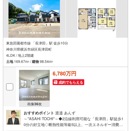
東急田園都市線 「長津田」駅 徒歩10分
神奈川県横浜市緑区長津田町
4LDK / 地上2階建
土地
169.67m
/
建物
98.54m
2
2
6,780万円
成約でもらえる
画像
36
枚
おすすめポイント
渡邉 あんず
～*ASAHI TOCHI*～◆2沿線利用可能な「長津田」駅徒歩1
0分の好立地◇断熱性能等級5以上、一次エネルギー消費量
等級6◆ウォークインクローゼットやシューズクロークなど