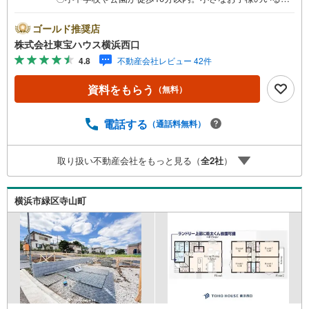
家庭におすすめの立地〇食器洗浄乾燥機や浴室暖房乾燥機
など室内設備も充実しておりますーーーーYahoo！ 不動産
ゴールド推奨店
キャンペーン対象店舗ーーーー当店で物件を成約するとPa
株式会社東宝ハウス横浜西口
yPayボーナスライトがもらえる「Yahoo！ 不動産 物件ご
4.8
不動産会社レビュー 42件
成約キャンペーン」の対象になります。「資料をもらう」
「見学予約をする」ボタンからお問い合わせください。※必
資料をもらう
（無料）
ずYahoo！ JAPAN IDでログインしてください。※PayPay
ボーナスライトは出金と譲渡はできません。有効期限は付
与日から60日です。ーーーーーーーーーーーーーーーーー
電話する
（通話料無料）
ーーーーーーーーー紹介金融機関/都市銀行利率/年利 0.9
5％（変動金利）※上記金利は 2026年8月時点 のものであ
取り扱い不動産会社をもっと見る（
全
2
社
）
り、実際の適用金利は融資実行時のものとなります。金利
情勢により表記の返済額と異なる場合があります。ーーー
ーーーーーーーーーーーーーーーーーーーーーー
横浜市緑区寺山町