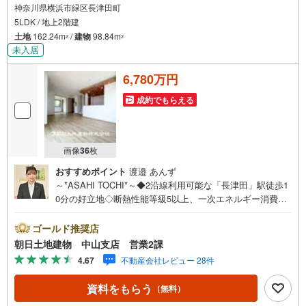
神奈川県横浜市緑区長津田町
5LDK / 地上2階建
土地
162.24m
/
建物
98.84m
2
2
未入居
6,780万円
成約でもらえる
画像
36
枚
おすすめポイント
渡邉 あんず
～*ASAHI TOCHI*～◆2沿線利用可能な「長津田」駅徒歩1
0分の好立地◇断熱性能等級5以上、一次エネルギー消費量
等級6◆ウォークインクローゼットやシューズクロークなど
の収納豊富◇閑静な住宅街◆小学校徒歩3分圏内* * * * 住ま
ゴールド推奨店
い、安心のおとりつぎ * * * *おかげさまで42周年を迎える
朝日土地建物 中山支店 営業2課
ことができました♪ご成約件数7万件達成!!☆当日のご見学
4.67
不動産会社レビュー 28件
も対応可能です！☆JR横浜線「中山」駅徒歩1分！☆ご予
約は『朝日土地建物中山店』まで！朝日土地建物グループ
資料をもらう
（無料）
は地域密着を合言葉に全13店舗でその地域No.1を目指して