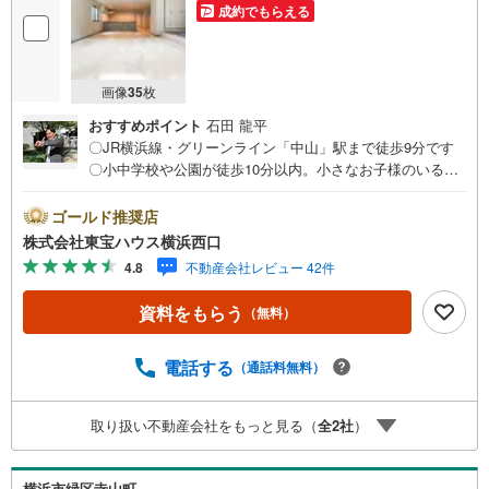
成約でもらえる
画像
35
枚
おすすめポイント
石田 龍平
〇JR横浜線・グリーンライン「中山」駅まで徒歩9分です
〇小中学校や公園が徒歩10分以内。小さなお子様のいるご
家庭におすすめの立地〇食器洗浄乾燥機や浴室暖房乾燥機
など室内設備も充実しておりますーーーーYahoo！ 不動産
ゴールド推奨店
キャンペーン対象店舗ーーーー当店で物件を成約するとPa
株式会社東宝ハウス横浜西口
yPayボーナスライトがもらえる「Yahoo！ 不動産 物件ご
4.8
不動産会社レビュー 42件
成約キャンペーン」の対象になります。「資料をもらう」
「見学予約をする」ボタンからお問い合わせください。※必
資料をもらう
（無料）
ずYahoo！ JAPAN IDでログインしてください。※PayPay
ボーナスライトは出金と譲渡はできません。有効期限は付
与日から60日です。ーーーーーーーーーーーーーーーーー
電話する
（通話料無料）
ーーーーーーーーー紹介金融機関/都市銀行利率/年利 0.9
5％（変動金利）※上記金利は 2026年8月時点 のものであ
取り扱い不動産会社をもっと見る（
全
2
社
）
り、実際の適用金利は融資実行時のものとなります。金利
情勢により表記の返済額と異なる場合があります。ーーー
ーーーーーーーーーーーーーーーーーーーーーー
横浜市緑区寺山町