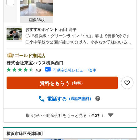
画像
36
枚
おすすめポイント
石田 龍平
〇JR横浜線・グリーンライン「中山」駅まで徒歩9分です
〇小中学校や公園が徒歩10分以内。小さなお子様のいるご
家庭におすすめの立地〇食器洗浄乾燥機や浴室暖房乾燥機
など室内設備も充実しておりますーーーーYahoo！ 不動産
ゴールド推奨店
キャンペーン対象店舗ーーーー当店で物件を成約するとPa
株式会社東宝ハウス横浜西口
yPayボーナスライトがもらえる「Yahoo！ 不動産 物件ご
4.8
不動産会社レビュー 42件
成約キャンペーン」の対象になります。「資料をもらう」
「見学予約をする」ボタンからお問い合わせください。※必
資料をもらう
（無料）
ずYahoo！ JAPAN IDでログインしてください。※PayPay
ボーナスライトは出金と譲渡はできません。有効期限は付
与日から60日です。ーーーーーーーーーーーーーーーーー
電話する
（通話料無料）
ーーーーーーーーー紹介金融機関/都市銀行利率/年利 0.9
5％（変動金利）※上記金利は 2026年8月時点 のものであ
取り扱い不動産会社をもっと見る（
全
2
社
）
り、実際の適用金利は融資実行時のものとなります。金利
情勢により表記の返済額と異なる場合があります。ーーー
ーーーーーーーーーーーーーーーーーーーーーー
横浜市緑区長津田町