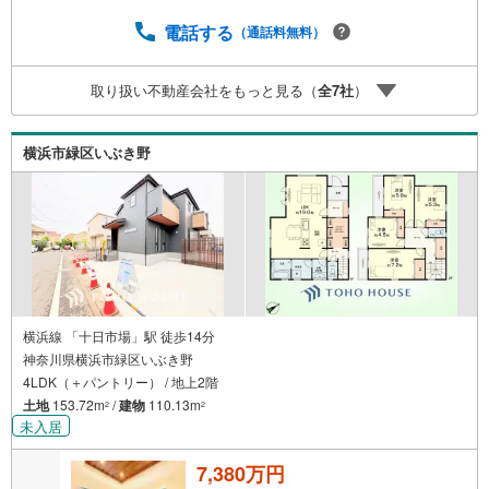
期限は付与日から60日です。ーーーーーーーーーーーーー
ーーーーーーーーーーーーー紹介金融機関/都市銀行利率/年
電話する
（通話料無料）
利 0.95％（変動金利）※上記金利は 2026年8月時点 のもの
であり、実際の適用金利は融資実行時のものとなります。
取り扱い不動産会社をもっと見る（
全
7
社
）
金利情勢により表記の返済額と異なる場合があります。ー
ーーーーーーーーーーーーーーーーーーーーーーーー
横浜市緑区いぶき野
横浜線 「十日市場」駅 徒歩14分
神奈川県横浜市緑区いぶき野
4LDK（＋パントリー） / 地上2階
土地
153.72m
/
建物
110.13m
2
2
未入居
7,380万円