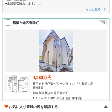
■全居室収納あります。
■リビング階段で家族のふれあい。
もっと見る
■スマートキー完備！
お子様の外遊びにうれしい公園が近くにございます！
横浜市緑区青砥町
PR
休日のお出かけは車で約7分のららぽーと横浜が便利です！
ゲットハウスへのお問い合わせ
【営業時間 9:30～20:30】（定休日:火曜日・水曜日）
上記時間内はお電話が繋がりやすく直接営業マンとお話しいただけます。
人気物件には特に問い合わせが集中するため、お早めにお電話ください。
「室内・現地を見学する」ボタンよりご予約いただくとご見学がスムーズ
ですよ。
4,280万円
横浜市営地下鉄グリーンライン 「川和町」駅
徒歩8分
神奈川県横浜市緑区青砥町
1LDK＋2S / 2026年7月（築1年未満）
土地
107.1m
/
建物
81.56m
2
2
お気に入り登録内容を確認する
成約でもらえる