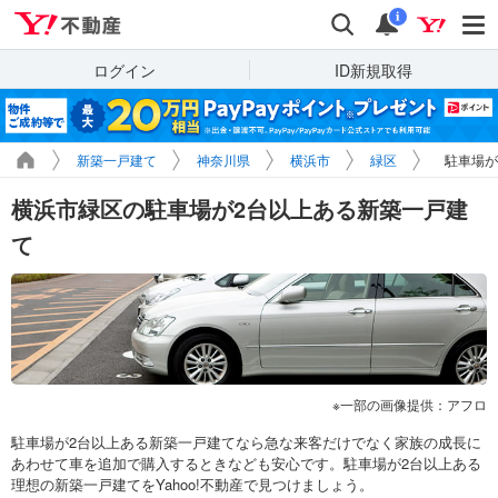
Yahoo!不動産
検索
通知
i
ログイン
ID新規取得
新築一戸建て
神奈川県
横浜市
緑区
駐車場が
横浜市緑区の駐車場が2台以上ある新築一戸建
て
一部の画像提供：アフロ
駐車場が2台以上ある新築一戸建てなら急な来客だけでなく家族の成長に
あわせて車を追加で購入するときなども安心です。駐車場が2台以上ある
理想の新築一戸建てをYahoo!不動産で見つけましょう。