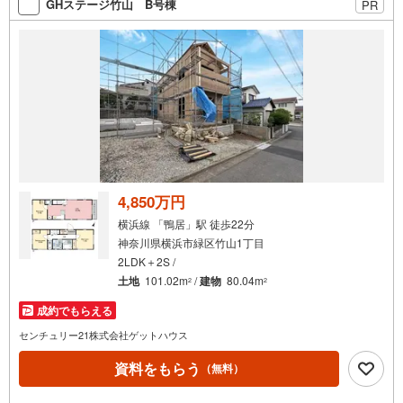
GHステージ竹山 B号棟
PR
もお客様のお問合せをお待ちしております。
4,850万円
横浜線 「鴨居」駅 徒歩22分
神奈川県横浜市緑区竹山1丁目
2LDK＋2S /
土地
101.02m
/
建物
80.04m
2
2
成約でもらえる
センチュリー21株式会社ゲットハウス
資料をもらう
（無料）