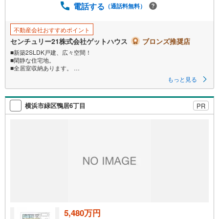
電話する
（通話料無料）
不動産会社おすすめポイント
センチュリー21株式会社ゲットハウス
ブロンズ推奨店
■新築2SLDK戸建、広々空間！
■閑静な住宅地。
■全居室収納あります。
■リビング階段で家族のふれあい。
もっと見る
■スマートキー完備！
お子様の外遊びにうれしい公園が近くにございます！
横浜市緑区鴨居6丁目
PR
休日のお出かけは車で約7分のららぽーと横浜が便利です！
ゲットハウスへのお問い合わせ
【営業時間 9:30～20:30】（定休日:火曜日・水曜日）
上記時間内はお電話が繋がりやすく直接営業マンとお話しいただけます。
人気物件には特に問い合わせが集中するため、お早めにお電話ください。
「室内・現地を見学する」ボタンよりご予約いただくとご見学がスムーズ
ですよ。
5,480万円