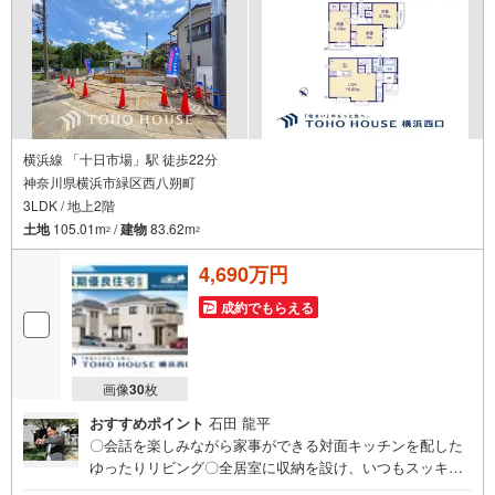
横浜線 「十日市場」駅 徒歩22分
神奈川県横浜市緑区西八朔町
3LDK / 地上2階
土地
105.01m
/
建物
83.62m
2
2
4,690万円
成約でもらえる
画像
30
枚
おすすめポイント
石田 龍平
〇会話を楽しみながら家事ができる対面キッチンを配した
ゆったりリビング〇全居室に収納を設け、いつもスッキリ
としたプライベート空間を保てます〇ゆったりした空間と