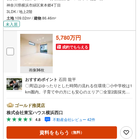
神奈川県横浜市緑区東本郷4丁目
3LDK / 地上2階
土地
109.02m
/
建物
86.46m
2
2
未入居
5,780万円
成約でもらえる
画像
36
枚
おすすめポイント
石田 龍平
〇周辺はゆったりとした時間の流れる住環境〇小中学校は1
km圏内。子育て中の方にも安心のエリア〇全室2面採光の
お部屋には心地よい陽射しが差し込みますーーーーYaho
o！ 不動産キャンペーン対象店舗ーーーー当店で物件を成
ゴールド推奨店
約するとPayPayボーナスライトがもらえる「Yahoo！ 不動
株式会社東宝ハウス横浜西口
産 物件ご成約キャンペーン」の対象になります。「資料を
4.8
不動産会社レビュー 42件
もらう」「見学予約をする」ボタンからお問い合わせくだ
さい。※必ずYahoo！ JAPAN IDでログインしてください。
資料をもらう
（無料）
※PayPayボーナスライトは出金と譲渡はできません。有効