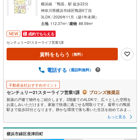
横浜線 「鴨居」駅 徒歩22分
神奈川県横浜市緑区鴨居6丁目
3LDK / 2026年11月（築1年未満）
土地
112.37m
/
建物
88.59m
2
2
NEW
成約でもらえる
センチュリー21スターライフ営業1課
資料をもらう
（無料）
電話する
（通話料無料）
不動産会社おすすめポイント
センチュリー21スターライフ営業1課
ブロンズ推奨店
新築の戸建て物件をご紹介します。2階建ての4LDKで、広々とした空間を
お楽しみいただけます。家族で快適に過ごせる間取りです。最寄りの鴨居
駅まで徒歩22分となります。静かな環境で落ち着いた生活を始めてみませ
んか。この機会にぜひご検討ください。
もっと見る
横浜市緑区長津田町