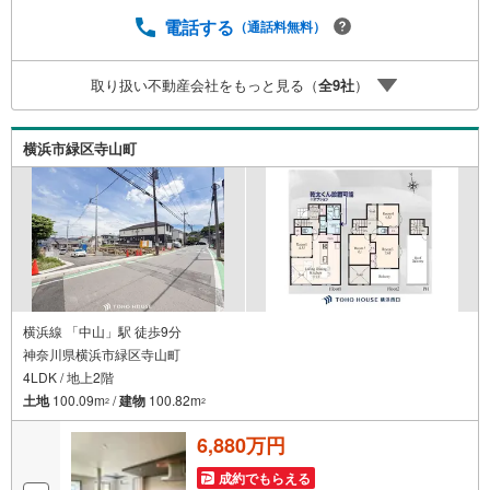
おります。広告掲載していない物件も多数ございます。
色々廻ったけど良い物件が無いなぁ・・頭金無くても平
電話する
（通話料無料）
気・・？お家の買替えってどうするの・・？etc.まずは何
でもお気軽にご相談ください！有資格者が丁寧にご説明さ
取り扱い不動産会社をもっと見る（
全
9
社
）
せていただきます！お問い合わせをお待ちしております!!
横浜市緑区寺山町
横浜線 「中山」駅 徒歩9分
神奈川県横浜市緑区寺山町
4LDK / 地上2階
土地
100.09m
/
建物
100.82m
2
2
6,880万円
成約でもらえる