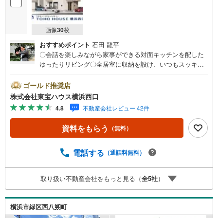
画像
30
枚
おすすめポイント
石田 龍平
〇会話を楽しみながら家事ができる対面キッチンを配した
ゆったりリビング〇全居室に収納を設け、いつもスッキリ
としたプライベート空間を保てます〇ゆったりした空間と
閑静な住環境で落ち着いた暮らしを実現できますーーーーY
ゴールド推奨店
ahoo！ 不動産キャンペーン対象店舗ーーーー当店で物件を
株式会社東宝ハウス横浜西口
成約するとPayPayボーナスライトがもらえる「Yahoo！ 不
4.8
不動産会社レビュー 42件
動産 物件ご成約キャンペーン」の対象になります。「資料
をもらう」「見学予約をする」ボタンからお問い合わせく
資料をもらう
（無料）
ださい。※必ずYahoo！ JAPAN IDでログインしてくださ
い。※PayPayボーナスライトは出金と譲渡はできません。
有効期限は付与日から60日です。ーーーーーーーーーーー
電話する
（通話料無料）
ーーーーーーーーーーーーーーー紹介金融機関/都市銀行利
率/年利 0.95％（変動金利）※上記金利は 2026年8月時点 の
取り扱い不動産会社をもっと見る（
全
5
社
）
ものであり、実際の適用金利は融資実行時のものとなりま
す。金利情勢により表記の返済額と異なる場合がありま
す。ーーーーーーーーーーーーーーーーーーーーーーーー
横浜市緑区西八朔町
ー