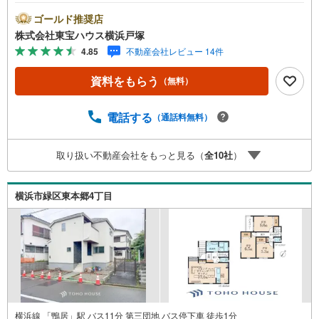
陽光発電システムと制震装置を搭載し、快適な暮らしを支
えます♪＝＝＝＝＝＝＝＝＝＝＝＝＝＝＝＝＝＝＝＝【東
ゴールド推奨店
宝ハウス横浜戸塚】提携銀行 じぶん銀行利用可 *がん100％
株式会社東宝ハウス横浜戸塚
保証団信＋全疾病保障付き＝＝＝＝＝＝＝＝＝＝＝＝＝＝
4.85
不動産会社レビュー 14件
＝＝＝＝＝＝○現地見学会（事前に必ずお問い合わせくださ
い）毎日、ご見学・ご相談が可能です。9:00～21:00まで。
資料をもらう
（無料）
ご自宅へお迎え、最寄駅でお待ち合わせ、弊社へのご来社
等ご相談下さい。○FPによるライフプランのシミュレーシ
ョンライフプランにあった資金計画や、住宅ローンのご相
電話する
（通話料無料）
談など。○キッズスペースもご用意しております○お車の無
料提携駐車場がございます詳しくは営業スタッフよりお伝
取り扱い不動産会社をもっと見る（
全
10
社
）
えさせて頂きます。なんでもお気軽にお申し付けください
ませ。
横浜市緑区東本郷4丁目
横浜線 「鴨居」駅 バス11分 第三団地 バス停下車 徒歩1分