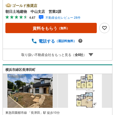
の収納豊富◇閑静な住宅街◆小学校徒歩3分圏内* * * * 住ま
ゴールド推奨店
い、安心のおとりつぎ * * * *おかげさまで42周年を迎える
朝日土地建物 中山支店 営業2課
ことができました♪ご成約件数7万件達成!!☆当日のご見学
4.67
不動産会社レビュー 28件
も対応可能です！☆JR横浜線「中山」駅徒歩1分！☆ご予
約は『朝日土地建物中山店』まで！朝日土地建物グループ
資料をもらう
（無料）
は地域密着を合言葉に全13店舗でその地域No.1を目指して
おります。広告掲載していない物件も多数ございます。
色々廻ったけど良い物件が無いなぁ・・頭金無くても平
電話する
（通話料無料）
気・・？お家の買替えってどうするの・・？etc.まずは何
でもお気軽にご相談ください！有資格者が丁寧にご説明さ
取り扱い不動産会社をもっと見る（
全
8
社
）
せていただきます！お問い合わせをお待ちしております!!
横浜市緑区長津田町
東急田園都市線 「長津田」駅 徒歩10分