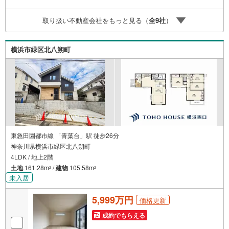
ーーーーーーーーーーーーーーー紹介金融機関/都市銀行利
率/年利 0.95％（変動金利）※上記金利は 2026年8月時点 の
取り扱い不動産会社をもっと見る（
全
9
社
）
ものであり、実際の適用金利は融資実行時のものとなりま
す。金利情勢により表記の返済額と異なる場合がありま
す。ーーーーーーーーーーーーーーーーーーーーーーーー
横浜市緑区北八朔町
ー
東急田園都市線 「青葉台」駅 徒歩26分
神奈川県横浜市緑区北八朔町
4LDK / 地上2階
土地
161.28m
/
建物
105.58m
2
2
未入居
5,999万円
価格更新
成約でもらえる