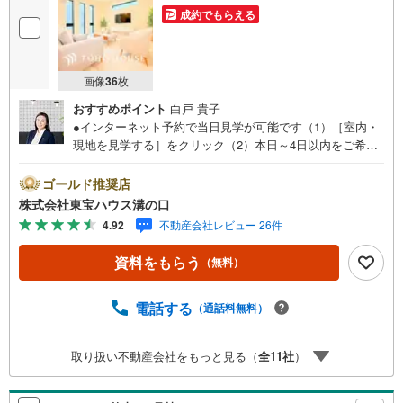
成約でもらえる
画像
36
枚
おすすめポイント
白戸 貴子
●インターネット予約で当日見学が可能です（1）［室内・
現地を見学する］をクリック（2）本日～4日以内をご希望
の方は「ご要望・ご質問欄」に希望日時をご記入くださ
い！●10:00～21:00はお電話でのお問い合わせがスムーズで
ゴールド推奨店
す。【Yahoo！ 不動産キャンペーン対象店舗】当店で物件
株式会社東宝ハウス溝の口
を成約するとPayPayポイントがもらえる「Yahoo！不動産
4.92
不動産会社レビュー 26件
物件ご成約キャンペーン」の対象になります。「資料をも
らう」「見学予約をする」ボタンからお問い合わせくださ
資料をもらう
（無料）
い。※必ずYahoo！ JAPAN IDでログインしてください。※P
ayPayポイントは出金と譲渡はできません。たくさんのお
客様からのお言葉に感謝してこれからも楽しく素敵なお家
電話する
（通話料無料）
探しをお約束します。お家探しを始めてみようと思われた
らまずは、お気軽に東宝ハウス溝の口に相談してみません
取り扱い不動産会社をもっと見る（
全
11
社
）
か？何も決まっていなくて大丈夫！まずはお客様の夢をお
聞かせ下さい！未来の「不安」を「安心」に変える「未来
カレンダー」もご来店時に好評です。スタッフ一同いつで