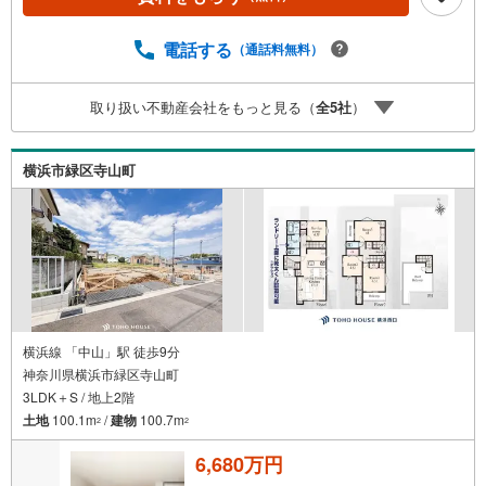
AN IDでログインしてください。※PayPayボーナスライト
は出金と譲渡はできません。有効期限は付与日から60日で
す。ーーーーーーーーーーーーーーーーーーーーーーーー
電話する
（通話料無料）
ーー紹介金融機関/都市銀行利率/年利 0.95％（変動金利）※
上記金利は 2026年8月時点 のものであり、実際の適用金利
取り扱い不動産会社をもっと見る（
全
5
社
）
は融資実行時のものとなります。金利情勢により表記の返
済額と異なる場合があります。ーーーーーーーーーーーー
ーーーーーーーーーーーーー
横浜市緑区寺山町
横浜線 「中山」駅 徒歩9分
神奈川県横浜市緑区寺山町
3LDK＋S / 地上2階
土地
100.1m
/
建物
100.7m
2
2
6,680万円