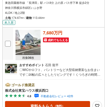
東急田園都市線 「長津田」駅 バス8分 上の原 バス停下車 徒歩2分
神奈川県横浜市緑区いぶき野
4LDK / 地上2階
土地
174.67m
/
建物
113.44m
2
2
未入居
7,680万円
成約でもらえる
画像
36
枚
おすすめポイント
石田 龍平
〇WICやロフト、パントリーなど大型収納豊富なお住まい
です〇20帖の広々としたリビングです！くつろぎの時間を
満喫できます〇閑静な住宅街ながら生活利便施設が揃う暮
らしやすい住環境ーーーーYahoo！ 不動産キャンペーン対
ゴールド推奨店
象店舗ーーーー当店で物件を成約するとPayPayボーナスラ
株式会社東宝ハウス横浜西口
イトがもらえる「Yahoo！ 不動産 物件ご成約キャンペー
4.8
不動産会社レビュー 42件
ン」の対象になります。「資料をもらう」「見学予約をす
る」ボタンからお問い合わせください。※必ずYahoo！ JAP
資料をもらう
（無料）