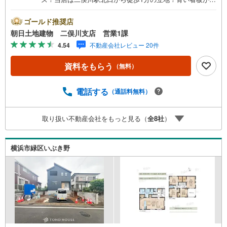
印です。■接客スペースとDVDや遊び道具が揃ったキッズコ
ーナーなど、お子様にも退屈せずにお過ごし頂けます。■
ゴールド推奨店
テレワークで作業効率のUP化オウチ時間で人生を豊かにす
朝日土地建物 二俣川支店 営業1課
るためにONとOFFを切り替えて、家族との時間も増えて幸
4.54
不動産会社レビュー 20件
せマイホームを！■ 住宅ローンのご相談承ります。■住まい
選びはフィーリングも大切です。現地の空気や雰囲気を感
資料をもらう
（無料）
じてみましょう。営業スタッフまでお問合せくださいま
せ。■当日の現地見学も承ります。物件は内装や質感なども
そうですが住まい選びはフィーリングも大切です。現地の
電話する
（通話料無料）
空気や雰囲気を感じてみましょう。住まいを決める大切な
情報ですお客様のこだわりを聞かせてください！■ ご来店
取り扱い不動産会社をもっと見る（
全
8
社
）
時にはお車の無料提携駐車場ございます。詳しくは営業ス
タッフまでお問合せくださいませ！■周辺の教育施設やスー
パー、ドラックストア等の情報、災害情報等がわかる「物
横浜市緑区いぶき野
件レポート」お渡します■他の物件と併せてご案内もOK-ご
自宅や指定場所から無料送迎もOK-当日見学もOKです！