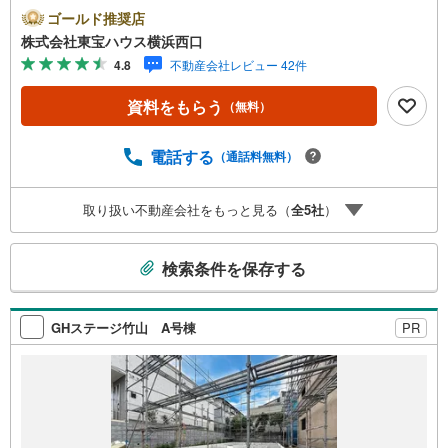
閑静な住環境で落ち着いた暮らしを実現できますーーーーY
ゴールド推奨店
ahoo！ 不動産キャンペーン対象店舗ーーーー当店で物件を
株式会社東宝ハウス横浜西口
成約するとPayPayボーナスライトがもらえる「Yahoo！ 不
4.8
不動産会社レビュー 42件
動産 物件ご成約キャンペーン」の対象になります。「資料
をもらう」「見学予約をする」ボタンからお問い合わせく
資料をもらう
（無料）
ださい。※必ずYahoo！ JAPAN IDでログインしてくださ
い。※PayPayボーナスライトは出金と譲渡はできません。
有効期限は付与日から60日です。ーーーーーーーーーーー
電話する
（通話料無料）
ーーーーーーーーーーーーーーー紹介金融機関/都市銀行利
率/年利 0.95％（変動金利）※上記金利は 2026年8月時点 の
取り扱い不動産会社をもっと見る（
全
5
社
）
ものであり、実際の適用金利は融資実行時のものとなりま
す。金利情勢により表記の返済額と異なる場合がありま
こ
す。ーーーーーーーーーーーーーーーーーーーーーーーー
検索条件を保存する
ー
の
検
索
GHステージ竹山 A号棟
PR
条
件
で
通
知