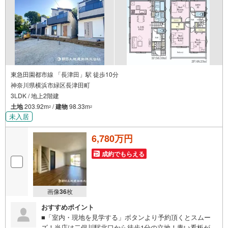
東急田園都市線 「長津田」駅 徒歩10分
神奈川県横浜市緑区長津田町
3LDK / 地上2階建
土地
203.92m
/
建物
98.33m
2
2
未入居
6,780万円
成約でもらえる
画像
36
枚
おすすめポイント
■「室内・現地を見学する」ボタンより予約頂くとスムー
ズ！当店は二俣川駅北口から徒歩1分の立地！青い看板が目