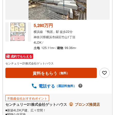
を
受
け
取
る
5,280万円
・
横浜線 「鴨居」駅 徒歩22分
条
神奈川県横浜市緑区竹山1丁目
件
4LDK /
を
土地
125.11m
/
建物
99.36m
2
2
マ
成約でもらえる
イ
ペ
センチュリー21株式会社ゲットハウス
ー
資料をもらう
（無料）
ジ
に
電話する
保
（通話料無料）
存
す
不動産会社おすすめポイント
る
センチュリー21株式会社ゲットハウス
ブロンズ推奨店
■新築4LDK戸建、広々空間！
■閑静な住宅地。