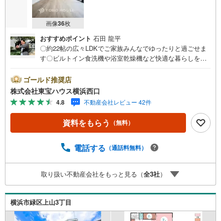
画像
36
枚
おすすめポイント
石田 龍平
〇約22帖の広々LDKでご家族みんなでゆったりと過ごせま
す〇ビルトイン食洗機や浴室乾燥機など快適な暮らしを彩
る設備も充実しています〇カースペース並列2台駐車可能で
す（車種によります）ーーーーYahoo！ 不動産キャンペー
ゴールド推奨店
ン対象店舗ーーーー当店で物件を成約するとPayPayボーナ
株式会社東宝ハウス横浜西口
スライトがもらえる「Yahoo！ 不動産 物件ご成約キャンペ
4.8
不動産会社レビュー 42件
ーン」の対象になります。「資料をもらう」「見学予約を
する」ボタンからお問い合わせください。※必ずYahoo！ J
資料をもらう
（無料）
APAN IDでログインしてください。※PayPayボーナスライ
トは出金と譲渡はできません。有効期限は付与日から60日
です。ーーーーーーーーーーーーーーーーーーーーーーー
電話する
（通話料無料）
ーーー紹介金融機関/都市銀行利率/年利 0.95％（変動金
利）※上記金利は 2026年8月時点 のものであり、実際の適
取り扱い不動産会社をもっと見る（
全
3
社
）
用金利は融資実行時のものとなります。金利情勢により表
記の返済額と異なる場合があります。ーーーーーーーーー
ーーーーーーーーーーーーーーーー
横浜市緑区上山3丁目