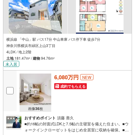
横浜線 「中山」駅 バス17分 中山車庫 バス停下車 徒歩7分
神奈川県横浜市緑区上山3丁目
4LDK / 地上2階
土地
181.47m
/
建物
94.76m
2
2
未入居
6,080万円
NEW
成約でもらえる
画像
36
枚
おすすめポイント
須藤 善久
■約16帖の対面式LDKと7.5帖の主寝室を備えた住まい。■ウ
ォークインクローゼットをはじめ全居室に収納を確保。■太