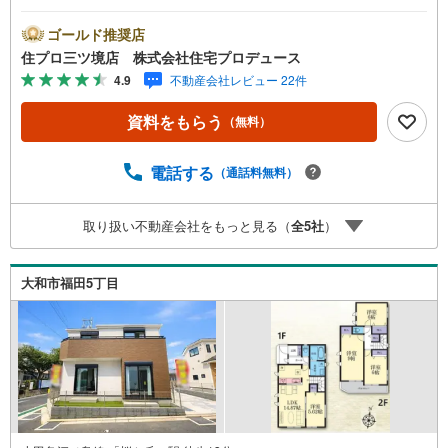
ムーズにご案内が可能です。■ 住プロは座間市・相模原
市・海老名市エリアに強い！ 住プロは座間市・相模原市・
ゴールド推奨店
海老名市エリアの不動産売買専門会社です！最新物件情報
住プロ三ツ境店 株式会社住宅プロデュース
や当社限定で販売する物件情報も多数ございますので、お
4.9
不動産会社レビュー 22件
気軽にお問合せ下さい！ -------------- 弊社独自の住宅ローン
提案システム 弊社ではファイナンシャル専門スタッフによ
資料をもらう
（無料）
る【丁寧な資金アドバイス】【ファイナンシャルプラン提
案書の作成】を随時行っております。意外に知らないお客
様が多い【定年時の住宅ローン残高】【住宅購入者だけが
電話する
（通話料無料）
加入できる無料の生命保険】【13年間もらえる、国からの
特別ボーナス】これから多くなる【教育費】住宅を買った
取り扱い不動産会社をもっと見る（
全
5
社
）
後から始まる【住宅ローン返済】65歳以上から必要になる
【老後の費用負担】住宅探しの【このタイミング】で不安
な部分を明確にしていきませんか？？ --------------
大和市福田5丁目