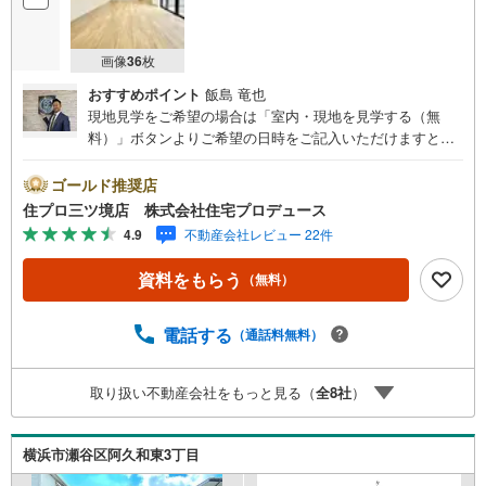
画像
36
枚
おすすめポイント
飯島 竜也
現地見学をご希望の場合は「室内・現地を見学する（無
料）」ボタンよりご希望の日時をご記入いただけますとス
ムーズにご案内が可能です。 住プロは、瀬谷区・旭区・泉
区・戸塚区・保土ケ谷区・大和市の不動産売買専門会社で
ゴールド推奨店
す！ 最新物件情報や当社限定の物件情報も多数ご用意！お
住プロ三ツ境店 株式会社住宅プロデュース
気軽にお問合せ下さい!! -------------- 弊社独自の住宅ローン提
4.9
不動産会社レビュー 22件
案システム 弊社ではファイナンシャル専門スタッフによる
【丁寧な資金アドバイス】【ファイナンシャルプラン提案
資料をもらう
（無料）
書の作成】を随時行っております。意外に知らないお客様
が多い【定年時の住宅ローン残高】【住宅購入者だけが加
入できる無料の生命保険】【13年間もらえる、国からの特
電話する
（通話料無料）
別ボーナス】これから多くなる【教育費】住宅を買った後
から始まる【住宅ローン返済】65歳以上から必要になる
取り扱い不動産会社をもっと見る（
全
8
社
）
【老後の費用負担】住宅探しの【このタイミング】で不安
な部分を明確にしていきませんか？？ --------------
横浜市瀬谷区阿久和東3丁目