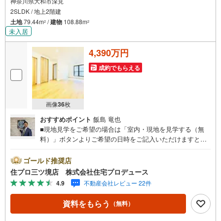
神奈川県大和市深見
色々廻ったけど良い物件が無いなぁ・・
2SLDK / 地上2階建
頭金無くても平気・・？
お家の買替えってどうするの・・？etc.
土地
79.44m
/
建物
108.88m
2
2
未入居
まずは何でもお気軽にご相談ください！
有資格者が丁寧にご説明させていただきます！
4,390万円
お問い合わせをお待ちしております!!
成約でもらえる
画像
36
枚
おすすめポイント
飯島 竜也
■現地見学をご希望の場合は「室内・現地を見学する（無
料）」ボタンよりご希望の日時をご記入いただけますとス
ムーズにご案内が可能です。■ 住プロは、瀬谷区・旭区・
泉区・戸塚区・保土ケ谷区・大和市の不動産売買専門会社
ゴールド推奨店
です！ 最新物件情報や当社限定の物件情報も多数ご用意！
住プロ三ツ境店 株式会社住宅プロデュース
お気軽にお問合せ下さい!! -------------- 弊社独自の住宅ローン
4.9
不動産会社レビュー 22件
提案システム 弊社ではファイナンシャル専門スタッフによ
る【丁寧な資金アドバイス】【ファイナンシャルプラン提
資料をもらう
（無料）
案書の作成】を随時行っております。意外に知らないお客
様が多い【定年時の住宅ローン残高】【住宅購入者だけが