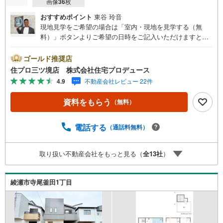
画像
36
枚
おすすめポイント
東谷 玲音
現地見学をご希望の場合は「室内・現地を見学する（無
料）」ボタンよりご希望の日時をご記入いただけますとス
ムーズにご案内が可能です。 住プロは大和市・綾瀬市エリ
アに強い！ 住プロは、大和市・綾瀬市エリアの不動産売買
ゴールド推奨店
専門会社です！最新物件情報や当社限定で販売する物件情
住プロ三ツ境店 株式会社住宅プロデュース
報も多数ございますので、お気軽にお問合せ下さい！ -------
4.9
不動産会社レビュー 22件
------- 弊社独自の住宅ローン提案システム 弊社ではファイ
ナンシャル専門スタッフによる【丁寧な資金アドバイス】
資料をもらう
（無料）
【ファイナンシャルプラン提案書の作成】を随時行ってお
ります。意外に知らないお客様が多い【定年時の住宅ロー
ン残高】【住宅購入者だけが加入できる無料の生命保険】
電話する
（通話料無料）
【13年間もらえる、国からの特別ボーナス】これから多く
なる【教育費】住宅を買った後から始まる【住宅ローン返
取り扱い不動産会社をもっと見る（
全
13
社
）
済】65歳以上から必要になる【老後の費用負担】住宅探し
の【このタイミング】で不安な部分を明確にしていきませ
んか？？ --------------
綾瀬市寺尾釜田1丁目