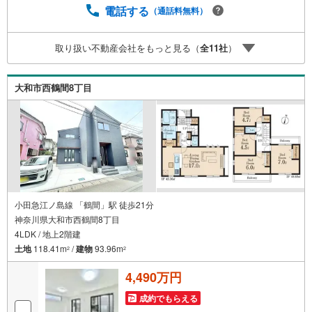
【定年時の住宅ローン残高】【住宅購入者だけが加入でき
電話する
（通話料無料）
る無料の生命保険】【13年間もらえる、国からの特別ボー
ナス】これから多くなる【教育費】住宅を買った後から始
取り扱い不動産会社をもっと見る（
全
11
社
）
まる【住宅ローン返済】65歳以上から必要になる【老後の
費用負担】住宅探しの【このタイミング】で不安な部分を
明確にしていきませんか？？ --------------
大和市西鶴間8丁目
小田急江ノ島線 「鶴間」駅 徒歩21分
神奈川県大和市西鶴間8丁目
4LDK / 地上2階建
土地
118.41m
/
建物
93.96m
2
2
4,490万円
成約でもらえる