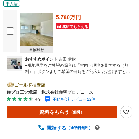
未入居
5,780万円
成約でもらえる
画像
36
枚
おすすめポイント
吉田 伊吹
■現地見学をご希望の場合は「室内・現地を見学する（無
料）」ボタンよりご希望の日時をご記入いただけますとス
ムーズにご案内が可能です。■ 住プロは、瀬谷区・旭区・
泉区・戸塚区・保土ケ谷区・大和市の不動産売買専門会社
ゴールド推奨店
です！ 最新物件情報や当社限定の物件情報も多数ご用意！
住プロ三ツ境店 株式会社住宅プロデュース
お気軽にお問合せ下さい!! -------------- 弊社独自の住宅ローン
4.9
不動産会社レビュー 22件
提案システム 弊社ではファイナンシャル専門スタッフによ
る【丁寧な資金アドバイス】【ファイナンシャルプラン提
資料をもらう
（無料）
案書の作成】を随時行っております。意外に知らないお客
様が多い【定年時の住宅ローン残高】【住宅購入者だけが
加入できる無料の生命保険】【13年間もらえる、国からの
電話する
（通話料無料）
特別ボーナス】これから多くなる【教育費】住宅を買った