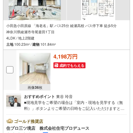
小田急小田原線 「海老名」駅 バス25分 綾瀬高校 バス停下車 徒歩5分
神奈川県綾瀬市寺尾釜田1丁目
4LDK / 地上2階建
土地
100.23m
/
建物
101.84m
2
2
4,198万円
成約でもらえる
画像
36
枚
おすすめポイント
東谷 玲音
■現地見学をご希望の場合は「室内・現地を見学する（無
料）」ボタンよりご希望の日時をご記入いただけますとス
ムーズにご案内が可能です。■ 住プロは大和市・綾瀬市・
座間市エリアに強い！ 住プロは、大和市・綾瀬市・座間市
ゴールド推奨店
エリアの不動産売買専門会社です！最新物件情報や当社限
住プロ三ツ境店 株式会社住宅プロデュース
定で販売する物件情報も多数ございますので、お気軽にお