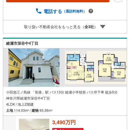
様が多い【定年時の住宅ローン残高】【住宅購入者だけが
加入できる無料の生命保険】【13年間もらえる、国からの
電話する
（通話料無料）
特別ボーナス】これから多くなる【教育費】住宅を買った
後から始まる【住宅ローン返済】65歳以上から必要になる
取り扱い不動産会社をもっと見る（
全
3
社
）
【老後の費用負担】住宅探しの【このタイミング】で不安
な部分を明確にしていきませんか？？ --------------
綾瀬市深谷中4丁目
小田急江ノ島線 「長後」駅 バス13分 綾瀬小学校前 バス停下車 徒歩5分
神奈川県綾瀬市深谷中4丁目
4LDK / 地上2階建
土地
114.03m
/
建物
93.36m
2
2
3,490万円