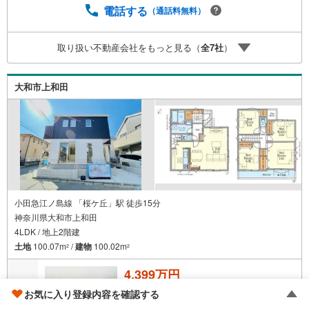
加入できる無料の生命保険】【13年間もらえる、国からの
電話する
（通話料無料）
特別ボーナス】これから多くなる【教育費】住宅を買った
後から始まる【住宅ローン返済】65歳以上から必要になる
取り扱い不動産会社をもっと見る（
全
7
社
）
【老後の費用負担】住宅探しの【このタイミング】で不安
な部分を明確にしていきませんか？？ --------------
大和市上和田
小田急江ノ島線 「桜ケ丘」駅 徒歩15分
神奈川県大和市上和田
4LDK / 地上2階建
土地
100.07m
/
建物
100.02m
2
2
4,399万円
お気に入り登録内容を確認する
成約でもらえる