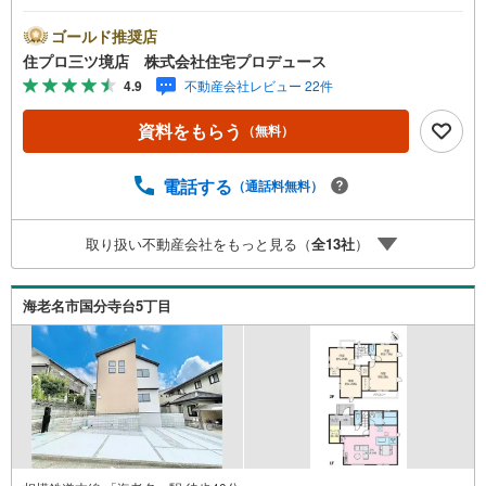
ムーズにご案内が可能です。 住プロは、瀬谷区・旭区・泉
区・戸塚区・保土ケ谷区・大和市の不動産売買専門会社で
ゴールド推奨店
す！ 最新物件情報や当社限定の物件情報も多数ご用意！お
住プロ三ツ境店 株式会社住宅プロデュース
気軽にお問合せ下さい!! -------------- 弊社独自の住宅ローン提
4.9
不動産会社レビュー 22件
案システム 弊社ではファイナンシャル専門スタッフによる
【丁寧な資金アドバイス】【ファイナンシャルプラン提案
資料をもらう
（無料）
書の作成】を随時行っております。意外に知らないお客様
が多い【定年時の住宅ローン残高】【住宅購入者だけが加
入できる無料の生命保険】【13年間もらえる、国からの特
電話する
（通話料無料）
別ボーナス】これから多くなる【教育費】住宅を買った後
から始まる【住宅ローン返済】65歳以上から必要になる
取り扱い不動産会社をもっと見る（
全
13
社
）
【老後の費用負担】住宅探しの【このタイミング】で不安
な部分を明確にしていきませんか？？ --------------
海老名市国分寺台5丁目