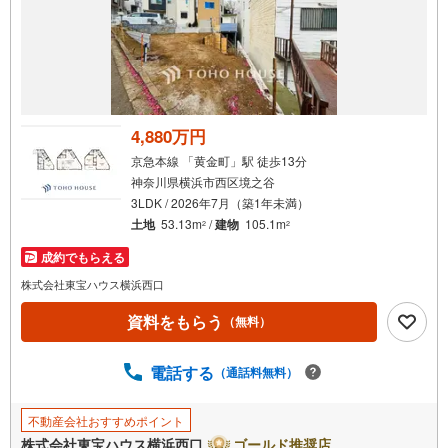
4,880万円
京急本線 「黄金町」駅 徒歩13分
神奈川県横浜市西区境之谷
3LDK / 2026年7月（築1年未満）
土地
53.13m
/
建物
105.1m
2
2
成約でもらえる
株式会社東宝ハウス横浜西口
資料をもらう
（無料）
電話する
（通話料無料）
不動産会社おすすめポイント
株式会社東宝ハウス横浜西口
ゴールド推奨店