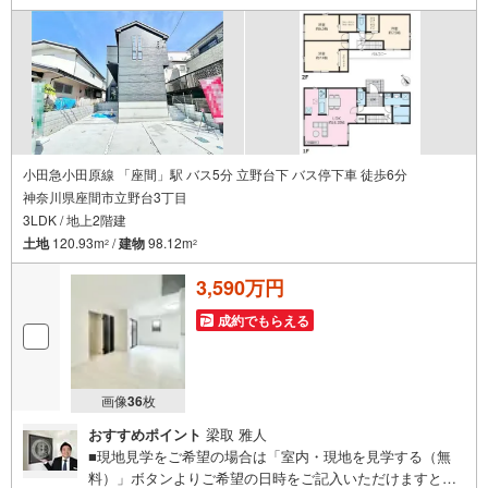
小田急小田原線 「座間」駅 バス5分 立野台下 バス停下車 徒歩6分
神奈川県座間市立野台3丁目
3LDK / 地上2階建
土地
120.93m
/
建物
98.12m
2
2
3,590万円
成約でもらえる
画像
36
枚
おすすめポイント
梁取 雅人
■現地見学をご希望の場合は「室内・現地を見学する（無
料）」ボタンよりご希望の日時をご記入いただけますとス