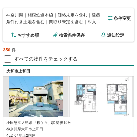
神奈川県｜相模鉄道本線｜価格未定を含む｜建築
条件変更
条件付き土地を含む｜間取り未定を含む｜即入居
可能
おすすめ順
検索条件保存
通知設定
350
件
すべての物件をチェックする
大和市上和田
小田急江ノ島線 「桜ケ丘」駅 徒歩15分
神奈川県大和市上和田
4LDK / 地上2階建