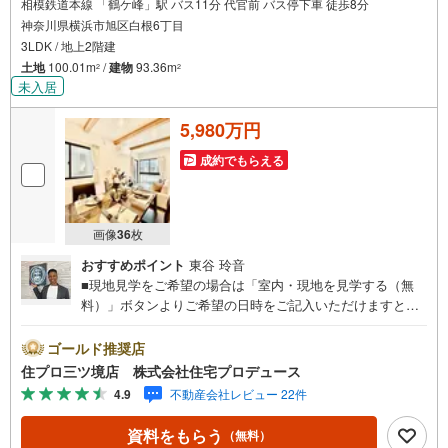
相模鉄道本線 「鶴ケ峰」駅 バス11分 代官前 バス停下車 徒歩8分
神奈川県横浜市旭区白根6丁目
3LDK / 地上2階建
土地
100.01m
/
建物
93.36m
2
2
未入居
5,980万円
成約でもらえる
画像
36
枚
おすすめポイント
東谷 玲音
■現地見学をご希望の場合は「室内・現地を見学する（無
料）」ボタンよりご希望の日時をご記入いただけますとス
ムーズにご案内が可能です。■ 住プロは、瀬谷区・旭区・
泉区・戸塚区・保土ケ谷区・大和市の不動産売買専門会社
ゴールド推奨店
です！ 最新物件情報や当社限定の物件情報も多数ご用意！
住プロ三ツ境店 株式会社住宅プロデュース
お気軽にお問合せ下さい!! -------------- 弊社独自の住宅ローン
4.9
不動産会社レビュー 22件
提案システム 弊社ではファイナンシャル専門スタッフによ
る【丁寧な資金アドバイス】【ファイナンシャルプラン提
資料をもらう
（無料）
案書の作成】を随時行っております。意外に知らないお客