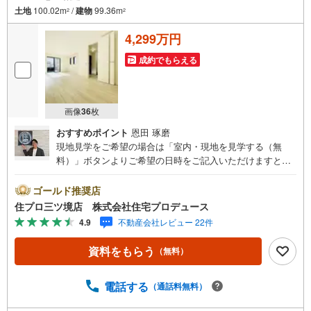
土地
100.02m
/
建物
99.36m
2
2
4,299万円
成約でもらえる
画像
36
枚
おすすめポイント
恩田 琢磨
現地見学をご希望の場合は「室内・現地を見学する（無
料）」ボタンよりご希望の日時をご記入いただけますとス
ムーズにご案内が可能です。 住プロは大和市・綾瀬市・座
間市エリアに強い！ 住プロは、大和市・綾瀬市・座間市エ
ゴールド推奨店
リアの不動産売買専門会社です！最新物件情報や当社限定
住プロ三ツ境店 株式会社住宅プロデュース
で販売する物件情報も多数ございますので、お気軽にお問
4.9
不動産会社レビュー 22件
合せ下さい！ -------------- 弊社独自の住宅ローン提案システ
ム 弊社ではファイナンシャル専門スタッフによる【丁寧な
資料をもらう
（無料）
資金アドバイス】【ファイナンシャルプラン提案書の作
成】を随時行っております。意外に知らないお客様が多い
【定年時の住宅ローン残高】【住宅購入者だけが加入でき
電話する
（通話料無料）
る無料の生命保険】【13年間もらえる、国からの特別ボー