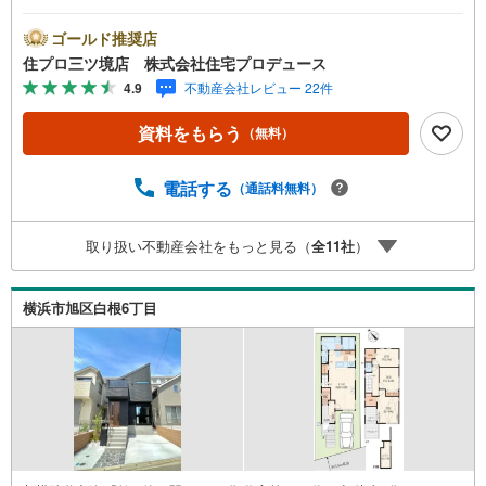
ムーズにご案内が可能です。 住プロは、瀬谷区・旭区・泉
区・戸塚区・保土ケ谷区・大和市の不動産売買専門会社で
ゴールド推奨店
す！ 最新物件情報や当社限定の物件情報も多数ご用意！お
住プロ三ツ境店 株式会社住宅プロデュース
気軽にお問合せ下さい!! -------------- 弊社独自の住宅ローン提
4.9
不動産会社レビュー 22件
案システム 弊社ではファイナンシャル専門スタッフによる
【丁寧な資金アドバイス】【ファイナンシャルプラン提案
資料をもらう
（無料）
書の作成】を随時行っております。意外に知らないお客様
が多い【定年時の住宅ローン残高】【住宅購入者だけが加
入できる無料の生命保険】【13年間もらえる、国からの特
電話する
（通話料無料）
別ボーナス】これから多くなる【教育費】住宅を買った後
から始まる【住宅ローン返済】65歳以上から必要になる
取り扱い不動産会社をもっと見る（
全
11
社
）
【老後の費用負担】住宅探しの【このタイミング】で不安
な部分を明確にしていきませんか？？ --------------
横浜市旭区白根6丁目