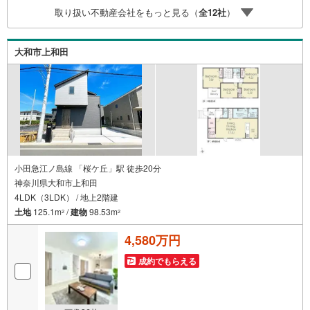
ナス】これから多くなる【教育費】住宅を買った後から始
取り扱い不動産会社をもっと見る（
全
12
社
）
まる【住宅ローン返済】65歳以上から必要になる【老後の
費用負担】住宅探しの【このタイミング】で不安な部分を
明確にしていきませんか？？ --------------
大和市上和田
小田急江ノ島線 「桜ケ丘」駅 徒歩20分
神奈川県大和市上和田
4LDK（3LDK） / 地上2階建
土地
125.1m
/
建物
98.53m
2
2
4,580万円
成約でもらえる