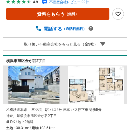
4.9
不動産会社レビュー 22件
問合せ下さい！ -------------- 弊社独自の住宅ローン提案シス
テム 弊社ではファイナンシャル専門スタッフによる【丁寧
資料をもらう
（無料）
な資金アドバイス】【ファイナンシャルプラン提案書の作
成】を随時行っております。意外に知らないお客様が多い
【定年時の住宅ローン残高】【住宅購入者だけが加入でき
電話する
（通話料無料）
る無料の生命保険】【13年間もらえる、国からの特別ボー
ナス】これから多くなる【教育費】住宅を買った後から始
取り扱い不動産会社をもっと見る（
全
9
社
）
まる【住宅ローン返済】65歳以上から必要になる【老後の
費用負担】住宅探しの【このタイミング】で不安な部分を
明確にしていきませんか？？ --------------
横浜市旭区金が谷2丁目
相模鉄道本線 「三ツ境」駅 バス4分 岸本 バス停下車 徒歩5分
神奈川県横浜市旭区金が谷2丁目
4LDK / 地上2階建
土地
130.31m
/
建物
103.51m
2
2