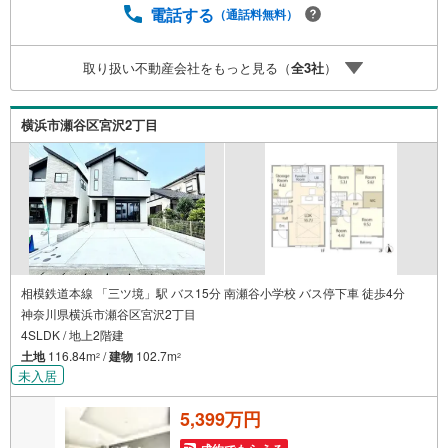
【定年時の住宅ローン残高】【住宅購入者だけが加入でき
電話する
（通話料無料）
る無料の生命保険】【13年間もらえる、国からの特別ボー
ナス】これから多くなる【教育費】住宅を買った後から始
取り扱い不動産会社をもっと見る（
全
3
社
）
まる【住宅ローン返済】65歳以上から必要になる【老後の
費用負担】住宅探しの【このタイミング】で不安な部分を
明確にしていきませんか？？ --------------
横浜市瀬谷区宮沢2丁目
相模鉄道本線 「三ツ境」駅 バス15分 南瀬谷小学校 バス停下車 徒歩4分
神奈川県横浜市瀬谷区宮沢2丁目
4SLDK / 地上2階建
土地
116.84m
/
建物
102.7m
2
2
未入居
5,399万円