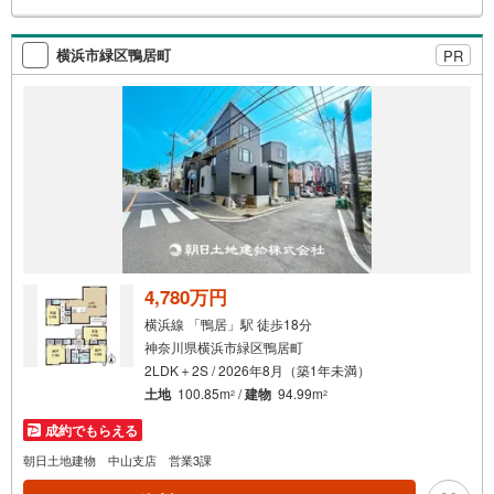
検
索
横浜市緑区鴨居町
PR
条
件
で
通
知
を
受
け
取
る
4,780万円
・
横浜線 「鴨居」駅 徒歩18分
条
神奈川県横浜市緑区鴨居町
件
2LDK＋2S / 2026年8月（築1年未満）
を
土地
100.85m
/
建物
94.99m
2
2
マ
成約でもらえる
イ
ペ
朝日土地建物 中山支店 営業3課
ー