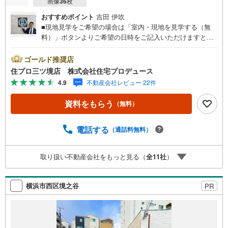
画像
36
枚
おすすめポイント
吉田 伊吹
■現地見学をご希望の場合は「室内・現地を見学する（無
料）」ボタンよりご希望の日時をご記入いただけますとス
ムーズにご案内が可能です。■ 住プロは大和市・綾瀬市・
座間市エリアに強い！ 住プロは、大和市・綾瀬市・座間市
ゴールド推奨店
エリアの不動産売買専門会社です！最新物件情報や当社限
住プロ三ツ境店 株式会社住宅プロデュース
定で販売する物件情報も多数ございますので、お気軽にお
4.9
不動産会社レビュー 22件
問合せ下さい！ -------------- 弊社独自の住宅ローン提案シス
テム 弊社ではファイナンシャル専門スタッフによる【丁寧
資料をもらう
（無料）
な資金アドバイス】【ファイナンシャルプラン提案書の作
成】を随時行っております。意外に知らないお客様が多い
【定年時の住宅ローン残高】【住宅購入者だけが加入でき
電話する
（通話料無料）
る無料の生命保険】【13年間もらえる、国からの特別ボー
ナス】これから多くなる【教育費】住宅を買った後から始
取り扱い不動産会社をもっと見る（
全
11
社
）
まる【住宅ローン返済】65歳以上から必要になる【老後の
費用負担】住宅探しの【このタイミング】で不安な部分を
明確にしていきませんか？？ --------------
横浜市西区境之谷
PR