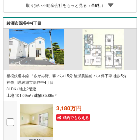
後から始まる【住宅ローン返済】65歳以上から必要になる
取り扱い不動産会社をもっと見る（
全
8
社
）
【老後の費用負担】住宅探しの【このタイミング】で不安
な部分を明確にしていきませんか？？ --------------
綾瀬市深谷中4丁目
相模鉄道本線 「さがみ野」駅 バス15分 綾瀬農協前 バス停下車 徒歩5分
神奈川県綾瀬市深谷中4丁目
3LDK / 地上2階建
土地
101.09m
/
建物
85.86m
2
2
3,180万円
成約でもらえる