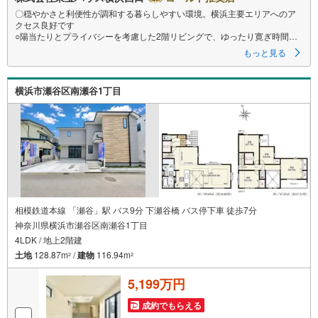
〇穏やかさと利便性が調和する暮らしやすい環境。横浜主要エリアへのア
クセス良好です
○陽当たりとプライバシーを考慮した2階リビングで、ゆったり寛ぎ時間
○暮らしに寄り添った充実の設備・仕様で彩りのある快適な毎日を
もっと見る
ーーーーYahoo！ 不動産キャンペーン対象店舗ーーーー
当店で物件を成約するとPayPayボーナスライトがもらえる
「Yahoo！ 不動産 物件ご成約キャンペーン」の対象になります。
横浜市瀬谷区南瀬谷1丁目
「資料をもらう」「見学予約をする」ボタンからお問い合わせください。
※必ずYahoo！ JAPAN IDでログインしてください。
※PayPayボーナスライトは出金と譲渡はできません。有効期限は付与日か
ら60日です。
ーーーーーーーーーーーーーーーーーーーーーーーーーー
紹介金融機関/都市銀行
利率/年利 0.95％（変動金利）
※上記金利は 2026年8月時点 のものであり、実際の適用金利は融資実行時
のものとなります。金利情勢により表記の返済額と異なる場合がありま
す。
ーーーーーーーーーーーーーーーーーーーーーーーー
相模鉄道本線 「瀬谷」駅 バス9分 下瀬谷橋 バス停下車 徒歩7分
神奈川県横浜市瀬谷区南瀬谷1丁目
4LDK / 地上2階建
土地
128.87m
/
建物
116.94m
2
2
5,199万円
成約でもらえる