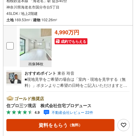
相模鉄道本線 「海老名」駅 徒歩40分
神奈川県海老名市国分寺台5丁目
4SLDK / 地上2階建
土地
169.53m
/
建物
102.26m
2
2
4,990万円
成約でもらえる
画像
36
枚
おすすめポイント
東谷 玲音
■現地見学をご希望の場合は「室内・現地を見学する（無
料）」ボタンよりご希望の日時をご記入いただけますとス
ムーズにご案内が可能です。■ 住プロは大和市・綾瀬市・
座間市エリアに強い！ 住プロは、大和市・綾瀬市・座間市
ゴールド推奨店
エリアの不動産売買専門会社です！最新物件情報や当社限
住プロ三ツ境店 株式会社住宅プロデュース
定で販売する物件情報も多数ございますので、お気軽にお
4.9
不動産会社レビュー 22件
問合せ下さい！ -------------- 弊社独自の住宅ローン提案シス
テム 弊社ではファイナンシャル専門スタッフによる【丁寧
資料をもらう
（無料）
な資金アドバイス】【ファイナンシャルプラン提案書の作
成】を随時行っております。意外に知らないお客様が多い