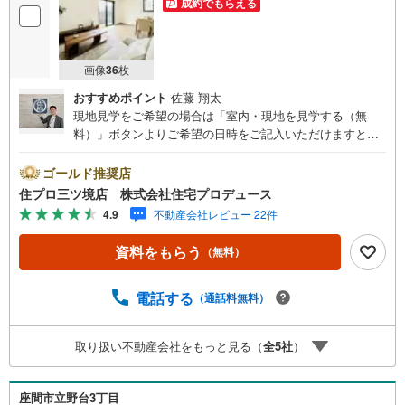
成約でもらえる
画像
36
枚
おすすめポイント
佐藤 翔太
現地見学をご希望の場合は「室内・現地を見学する（無
料）」ボタンよりご希望の日時をご記入いただけますとス
ムーズにご案内が可能です。 住プロは大和市・綾瀬市・座
間市エリアに強い！ 住プロは、大和市・綾瀬市・座間市エ
ゴールド推奨店
リアの不動産売買専門会社です！最新物件情報や当社限定
住プロ三ツ境店 株式会社住宅プロデュース
で販売する物件情報も多数ございますので、お気軽にお問
4.9
不動産会社レビュー 22件
合せ下さい！ -------------- 弊社独自の住宅ローン提案システ
ム 弊社ではファイナンシャル専門スタッフによる【丁寧な
資料をもらう
（無料）
資金アドバイス】【ファイナンシャルプラン提案書の作
成】を随時行っております。意外に知らないお客様が多い
【定年時の住宅ローン残高】【住宅購入者だけが加入でき
電話する
（通話料無料）
る無料の生命保険】【13年間もらえる、国からの特別ボー
ナス】これから多くなる【教育費】住宅を買った後から始
取り扱い不動産会社をもっと見る（
全
5
社
）
まる【住宅ローン返済】65歳以上から必要になる【老後の
費用負担】住宅探しの【このタイミング】で不安な部分を
明確にしていきませんか？？ --------------
座間市立野台3丁目