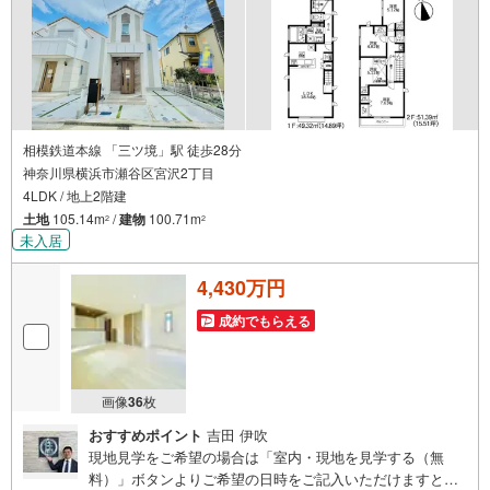
相模鉄道本線 「三ツ境」駅 徒歩28分
神奈川県横浜市瀬谷区宮沢2丁目
4LDK / 地上2階建
土地
105.14m
/
建物
100.71m
2
2
未入居
4,430万円
成約でもらえる
画像
36
枚
おすすめポイント
吉田 伊吹
現地見学をご希望の場合は「室内・現地を見学する（無
料）」ボタンよりご希望の日時をご記入いただけますとス