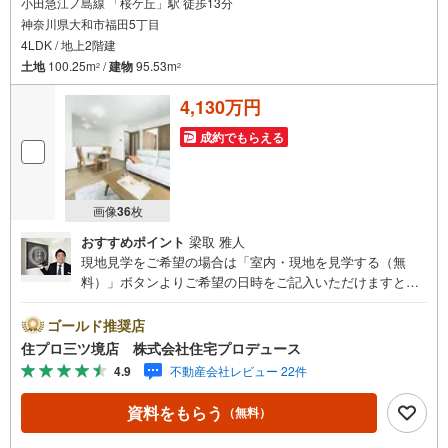
小田急江ノ島線 「桜ケ丘」駅 徒歩13分
神奈川県大和市福田5丁目
4LDK / 地上2階建
土地
100.25m
/
建物
95.53m
2
2
4,130万円
成約でもらえる
画像
36
枚
おすすめポイント
梁取 雅人
現地見学をご希望の場合は「室内・現地を見学する（無
料）」ボタンよりご希望の日時をご記入いただけますとス
ムーズにご案内が可能です。 住プロは大和市・綾瀬市・座
間市エリアに強い！ 住プロは、大和市・綾瀬市・座間市エ
ゴールド推奨店
リアの不動産売買専門会社です！最新物件情報や当社限定
住プロ三ツ境店 株式会社住宅プロデュース
で販売する物件情報も多数ございますので、お気軽にお問
4.9
不動産会社レビュー 22件
合せ下さい！ -------------- 弊社独自の住宅ローン提案システ
ム 弊社ではファイナンシャル専門スタッフによる【丁寧な
資料をもらう
（無料）
資金アドバイス】【ファイナンシャルプラン提案書の作
成】を随時行っております。意外に知らないお客様が多い