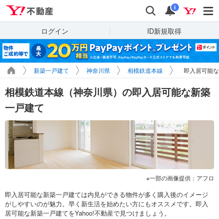
Yahoo!不動産
検索
通知
i
ログイン
ID新規取得
新築一戸建て
神奈川県
相模鉄道本線
即入居可能な
相模鉄道本線（神奈川県）の即入居可能な新築
一戸建て
一部の画像提供：アフロ
即入居可能な新築一戸建ては内見ができる物件が多く購入後のイメージ
がしやすいのが魅力。早く新生活を始めたい方にもオススメです。即入
居可能な新築一戸建てをYahoo!不動産で見つけましょう。