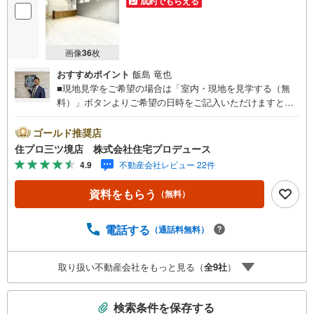
成約でもらえる
画像
36
枚
おすすめポイント
飯島 竜也
■現地見学をご希望の場合は「室内・現地を見学する（無
料）」ボタンよりご希望の日時をご記入いただけますとス
ムーズにご案内が可能です。■ 住プロは、瀬谷区・旭区・
泉区・戸塚区・保土ケ谷区・大和市の不動産売買専門会社
ゴールド推奨店
です！ 最新物件情報や当社限定の物件情報も多数ご用意！
住プロ三ツ境店 株式会社住宅プロデュース
お気軽にお問合せ下さい!! -------------- 弊社独自の住宅ローン
4.9
不動産会社レビュー 22件
提案システム 弊社ではファイナンシャル専門スタッフによ
る【丁寧な資金アドバイス】【ファイナンシャルプラン提
資料をもらう
（無料）
案書の作成】を随時行っております。意外に知らないお客
様が多い【定年時の住宅ローン残高】【住宅購入者だけが
加入できる無料の生命保険】【13年間もらえる、国からの
電話する
（通話料無料）
特別ボーナス】これから多くなる【教育費】住宅を買った
後から始まる【住宅ローン返済】65歳以上から必要になる
取り扱い不動産会社をもっと見る（
全
9
社
）
【老後の費用負担】住宅探しの【このタイミング】で不安
な部分を明確にしていきませんか？？ --------------
こ
検索条件を保存する
の