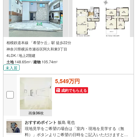
相模鉄道本線 「希望ケ丘」駅 徒歩22分
神奈川県横浜市瀬谷区阿久和東3丁目
4LDK / 地上2階建
土地
148.65m
/
建物
105.74m
2
2
未入居
5,549万円
成約でもらえる
画像
36
枚
おすすめポイント
飯島 竜也
現地見学をご希望の場合は「室内・現地を見学する（無
料）」ボタンよりご希望の日時をご記入いただけますとス