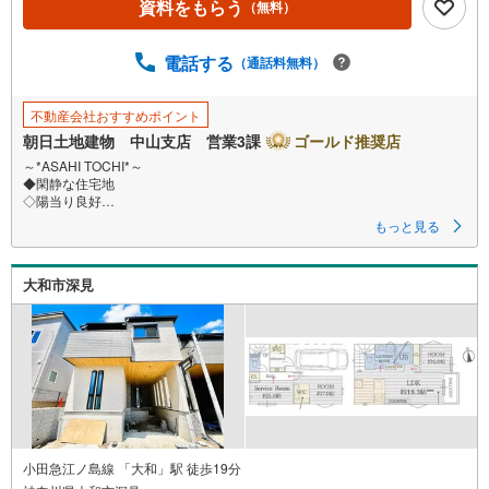
資料をもらう
（無料）
ジ
に
電話する
保
（通話料無料）
存
す
不動産会社おすすめポイント
る
朝日土地建物 中山支店 営業3課
ゴールド推奨店
～*ASAHI TOCHI*～
◆閑静な住宅地
◇陽当り良好
◆全居室収納付き
もっと見る
◇全居室ペアガラス
◆周辺環境良好
大和市深見
* * * * 住まい、安心のおとりつぎ * * * *
おかげさまで42周年を迎えることができました♪
ご成約件数7万件達成!!
☆当日のご見学も対応可能です！
☆JR横浜線「中山」駅徒歩1分！
☆ご予約は『朝日土地建物中山店』まで！
朝日土地建物グループは地域密着を合言葉に
全13店舗でその地域No.1を目指しております。
広告掲載していない物件も多数ございます。
小田急江ノ島線 「大和」駅 徒歩19分