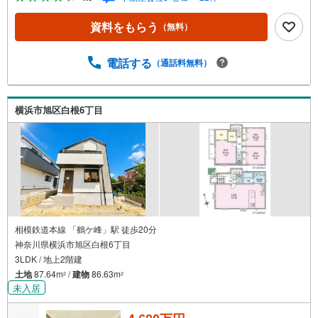
案システム 弊社ではファイナンシャル専門スタッフによる
【丁寧な資金アドバイス】【ファイナンシャルプラン提案
資料をもらう
（無料）
書の作成】を随時行っております。意外に知らないお客様
が多い【定年時の住宅ローン残高】【住宅購入者だけが加
入できる無料の生命保険】【13年間もらえる、国からの特
電話する
（通話料無料）
別ボーナス】これから多くなる【教育費】住宅を買った後
から始まる【住宅ローン返済】65歳以上から必要になる
【老後の費用負担】住宅探しの【このタイミング】で不安
横浜市旭区白根6丁目
な部分を明確にしていきませんか？？ --------------
相模鉄道本線 「鶴ケ峰」駅 徒歩20分
神奈川県横浜市旭区白根6丁目
3LDK / 地上2階建
土地
87.64m
/
建物
86.63m
2
2
未入居