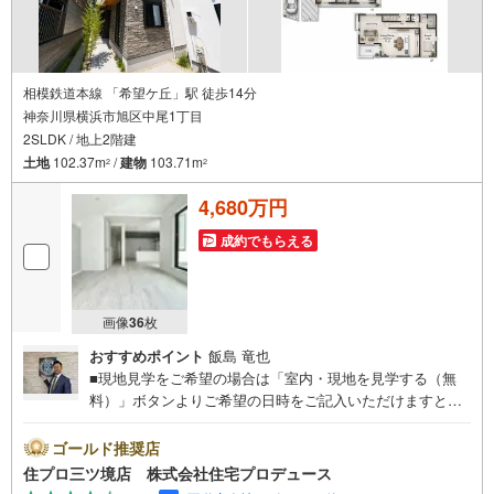
相模鉄道本線 「希望ケ丘」駅 徒歩14分
神奈川県横浜市旭区中尾1丁目
2SLDK / 地上2階建
土地
102.37m
/
建物
103.71m
2
2
4,680万円
成約でもらえる
画像
36
枚
おすすめポイント
飯島 竜也
■現地見学をご希望の場合は「室内・現地を見学する（無
料）」ボタンよりご希望の日時をご記入いただけますとス
ムーズにご案内が可能です。■ 住プロは、瀬谷区・旭区・
泉区・戸塚区・保土ケ谷区・大和市の不動産売買専門会社
ゴールド推奨店
です！ 最新物件情報や当社限定の物件情報も多数ご用意！
住プロ三ツ境店 株式会社住宅プロデュース
お気軽にお問合せ下さい!! -------------- 弊社独自の住宅ローン