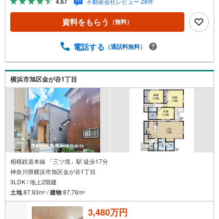
4.67
不動産会社レビュー 28件
は地域密着を合言葉に全13店舗でその地域No.1を目指して
おります。広告掲載していない物件も多数ございます。
資料をもらう
（無料）
色々廻ったけど良い物件が無いなぁ・・頭金無くても平
気・・？お家の買替えってどうするの・・？etc.まずは何
でもお気軽にご相談ください！有資格者が丁寧にご説明さ
電話する
（通話料無料）
せていただきます！お問い合わせをお待ちしております!!
横浜市旭区金が谷1丁目
相模鉄道本線 「三ツ境」駅 徒歩17分
神奈川県横浜市旭区金が谷1丁目
3LDK / 地上2階建
土地
87.93m
/
建物
87.76m
2
2
3,480万円