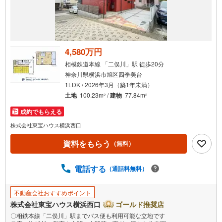
4,580万円
相模鉄道本線 「二俣川」駅 徒歩20分
神奈川県横浜市旭区四季美台
1LDK / 2026年3月（築1年未満）
土地
100.23m
/
建物
77.84m
2
2
成約でもらえる
株式会社東宝ハウス横浜西口
資料をもらう
（無料）
電話する
（通話料無料）
不動産会社おすすめポイント
株式会社東宝ハウス横浜西口
ゴールド推奨店
〇相鉄本線「二俣川」駅までバス便も利用可能な立地です