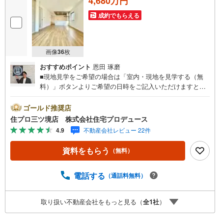
4,680万円
成約でもらえる
画像
36
枚
おすすめポイント
恩田 琢磨
■現地見学をご希望の場合は「室内・現地を見学する（無
料）」ボタンよりご希望の日時をご記入いただけますとス
ムーズにご案内が可能です。■ 住プロは、瀬谷区・旭区・
泉区・戸塚区・保土ケ谷区・大和市の不動産売買専門会社
ゴールド推奨店
です！ 最新物件情報や当社限定の物件情報も多数ご用意！
住プロ三ツ境店 株式会社住宅プロデュース
お気軽にお問合せ下さい!! -------------- 弊社独自の住宅ローン
4.9
不動産会社レビュー 22件
提案システム 弊社ではファイナンシャル専門スタッフによ
る【丁寧な資金アドバイス】【ファイナンシャルプラン提
資料をもらう
（無料）
案書の作成】を随時行っております。意外に知らないお客
様が多い【定年時の住宅ローン残高】【住宅購入者だけが
加入できる無料の生命保険】【13年間もらえる、国からの
電話する
（通話料無料）
特別ボーナス】これから多くなる【教育費】住宅を買った
後から始まる【住宅ローン返済】65歳以上から必要になる
取り扱い不動産会社をもっと見る（
全
1
社
）
【老後の費用負担】住宅探しの【このタイミング】で不安
な部分を明確にしていきませんか？？ --------------