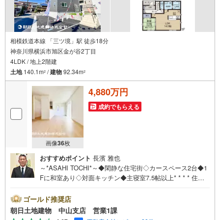
相模鉄道本線 「三ツ境」駅 徒歩18分
神奈川県横浜市旭区金が谷2丁目
4LDK / 地上2階建
土地
140.1m
/
建物
92.34m
2
2
4,880万円
成約でもらえる
画像
36
枚
おすすめポイント
長濱 雅也
～*ASAHI TOCHI*～◆閑静な住宅街◇カースペース2台◆1
Fに和室あり◇対面キッチン◆主寝室7.5帖以上* * * * 住ま
い、安心のおとりつぎ * * * *おかげさまで42周年を迎える
ことができました♪ご成約件数7万件達成!!☆当日のご見学
ゴールド推奨店
も対応可能です！☆JR横浜線「中山」駅徒歩1分！☆ご予
朝日土地建物 中山支店 営業1課
約は『朝日土地建物中山店』まで！朝日土地建物グループ