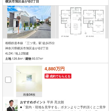
横浜市旭区金が谷2丁目
相模鉄道本線 「三ツ境」駅 徒歩25分
神奈川県横浜市旭区金が谷2丁目
4LDK / 地上2階建
土地
126.8m
/
建物
93.57m
2
2
4,880万円
成約でもらえる
画像
34
枚
おすすめポイント
平井 亮太朗
■「室内・現地を見学する」ボタンよりご予約頂くとご見学