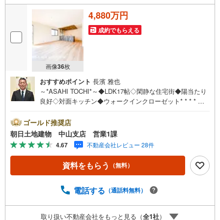
4,880万円
成約でもらえる
画像
36
枚
おすすめポイント
長濱 雅也
～*ASAHI TOCHI*～◆LDK17帖◇閑静な住宅街◆陽当たり
良好◇対面キッチン◆ウォークインクローゼット* * * * 住
まい、安心のおとりつぎ * * * *おかげさまで42周年を迎え
ることができました♪ご成約件数7万件達成!!☆当日のご見
ゴールド推奨店
学も対応可能です！☆JR横浜線「中山」駅徒歩1分！☆ご
朝日土地建物 中山支店 営業1課
予約は『朝日土地建物中山店』まで！朝日土地建物グルー
4.67
不動産会社レビュー 28件
プは地域密着を合言葉に全13店舗でその地域No.1を目指し
ております。広告掲載していない物件も多数ございます。
資料をもらう
（無料）
色々廻ったけど良い物件が無いなぁ・・頭金無くても平
気・・？お家の買替えってどうするの・・？etc.まずは何
でもお気軽にご相談ください！有資格者が丁寧にご説明さ
電話する
（通話料無料）
せていただきます！お問い合わせをお待ちしております!!
取り扱い不動産会社をもっと見る（
全
1
社
）