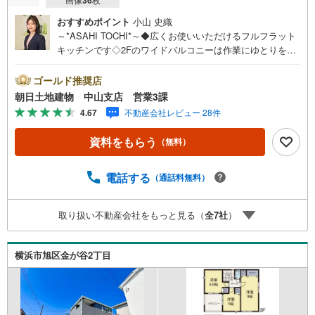
おすすめポイント
小山 史織
～*ASAHI TOCHI*～◆広くお使いいただけるフルフラット
キッチンです◇2Fのワイドバルコニーは作業にゆとりを持
てます◆シューズインクローゼットで散らかりがちな玄関
もすっきり◇閑静な住宅街にあります◆カースペース1台分
ゴールド推奨店
あり* * * * 住まい、安心のおとりつぎ * * * *おかげさまで41
朝日土地建物 中山支店 営業3課
周年を迎えることができました♪ご成約件数6万件達成!!☆
4.67
不動産会社レビュー 28件
当日のご見学も対応可能です！☆JR横浜線「中山」駅徒歩
1分！☆ご予約は『朝日土地建物中山店』まで！朝日土地建
資料をもらう
（無料）
物グループは地域密着を合言葉に全13店舗でその地域No.1
を目指しております。広告掲載していない物件も多数ござ
います。色々廻ったけど良い物件が無いなぁ・・頭金無く
電話する
（通話料無料）
ても平気・・？お家の買替えってどうするの・・？etc.ま
ずは何でもお気軽にご相談ください！有資格者が丁寧にご
取り扱い不動産会社をもっと見る（
全
7
社
）
説明させていただきます！お問い合わせをお待ちしており
ます!!
横浜市旭区金が谷2丁目