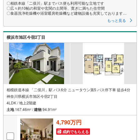
〇相鉄本線「二俣川」駅までバス便も利用可能な立地です
〇広々約10帖の和室や玄関の土間等、寛ぎに満ちた住空間
〇食器洗浄乾燥機や浴室暖房乾燥機など建物設備も充実しております
ーーーーYahoo！ 不動産キャンペーン対象店舗ーーーー
もっと見る
当店で物件を成約するとPayPayボーナスライトがもらえる
「Yahoo！ 不動産 物件ご成約キャンペーン」の対象になります。
「資料をもらう」「見学予約をする」ボタンからお問い合わせください。
横浜市旭区今宿2丁目
※必ずYahoo！ JAPAN IDでログインしてください。
※PayPayボーナスライトは出金と譲渡はできません。有効期限は付与日か
ら60日です。
ーーーーーーーーーーーーーーーーーーーーーーーーーー
紹介金融機関/都市銀行
利率/年利 0.95％（変動金利）
※上記金利は 2026年8月時点 のものであり、実際の適用金利は融資実行時
のものとなります。金利情勢により表記の返済額と異なる場合がありま
す。
ーーーーーーーーーーーーーーーーーーーーーーーーー
相模鉄道本線 「二俣川」駅 バス6分 ニュータウン第5 バス停下車 徒歩4分
神奈川県横浜市旭区今宿2丁目
4LDK / 地上2階建
土地
167.46m
/
建物
94.91m
2
2
4,790万円
成約でもらえる