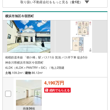
取り扱い不動産会社をもっと見る（
全
1
社
）
【老後の費用負担】住宅探しの【このタイミング】で不安
な部分を明確にしていきませんか？？ --------------
横浜市旭区今宿西町
相模鉄道本線 「鶴ケ峰」駅 バス11分 筑池 バス停下車 徒歩5分
神奈川県横浜市旭区今宿西町
4LDK（4LDK＋PANTRY＋SIC） / 地上2階建
土地
109.2m
/
建物
86.12m
2
2
4,190万円
成約でもらえる
画像
36
枚