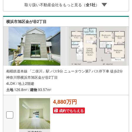
は 2026年8月時点 のものであり、実際の適用金利は融資実
取り扱い不動産会社をもっと見る（
全
1
社
）
行時のものとなります。金利情勢により表記の返済額と異
なる場合があります。ーーーーーーーーーーーーーーーー
ーーーーーーーーー
横浜市旭区金が谷2丁目
相模鉄道本線 「二俣川」駅 バス9分 ニュータウン第7 バス停下車 徒歩2分
神奈川県横浜市旭区金が谷2丁目
4LDK / 地上2階建
土地
126.8m
/
建物
93.57m
2
2
4,880万円
成約でもらえる