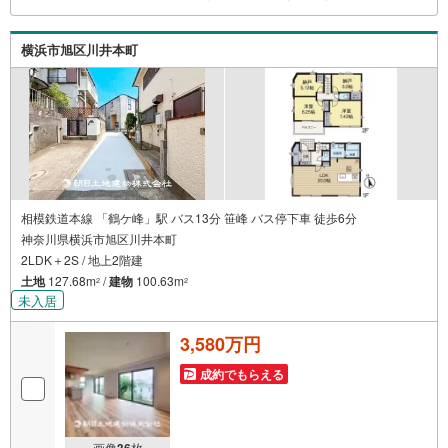
横浜市旭区川井本町
相模鉄道本線 「鶴ケ峰」駅 バス13分 笹峰 バス停下車 徒歩6分
神奈川県横浜市旭区川井本町
2LDK＋2S / 地上2階建
土地
127.68m
/
建物
100.63m
2
2
未入居
3,580万円
成約でもらえる
画像
36
枚