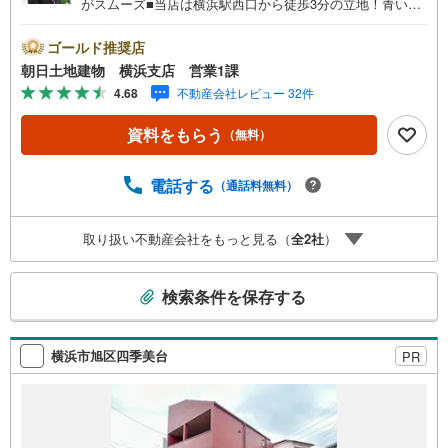
がスムーズ■当店は横浜駅西口から徒歩3分の立地！青い看
板が目印開放的な接客スペースとDVDや遊び道具が揃った
キッズコーナーやおむつ替えができる授乳室も完備お子様
ゴールド推奨店
連れでも安心です。提携駐車場もございます■■■ご来場の
朝日土地建物 横浜支店 営業1課
際は、事前にご予約をお願いします■■■「室内・現地を見
4.68
不動産会社レビュー 32件
学する」ボタンよりご予約頂くとスムーズ！■現地ご案内■
お客様の貴重なお時間の中でご希望の情報をご案内しま
資料をもらう
（無料）
す。おおよその所要時間や内容は下記をご参考ください〇
ご希望条件のご相談（30分～）〇資金計画のご相談（30分
～）〇現地/物件見学（30分～）〇周辺環境のご紹介（30分
電話する
（通話料無料）
～）■ライフスタイルは人により様々■ご家族の思いを受け
止めて私達は様々なご要望にお応え致します！【コロナウ
取り扱い不動産会社をもっと見る（
全
2
社
）
イルス予防対策実施中】〇ご入店時の検温とアルコール除
菌を設置しております〇接客ブースでは、お席の間隔を通
こ
常より広くお取りします〇全営業車に乗降車時の消毒、除
検索条件を保存する
菌シート等を常備しております〇物件見学用に使い捨てス
の
リッパ・使い捨て手袋をご用意します
検
索
横浜市旭区四季美台
PR
条
件
で
通