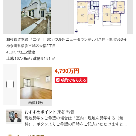
相模鉄道本線 「二俣川」駅 バス8分 ニュータウン第5 バス停下車 徒歩3分
神奈川県横浜市旭区今宿2丁目
4LDK / 地上2階建
土地
167.46m
/
建物
94.91m
2
2
4,790万円
成約でもらえる
画像
36
枚
おすすめポイント
東谷 玲音
現地見学をご希望の場合は「室内・現地を見学する（無
料）」ボタンよりご希望の日時をご記入いただけますとス
ムーズにご案内が可能です。 住プロは、瀬谷区・旭区・泉
区・戸塚区・保土ケ谷区・大和市の不動産売買専門会社で