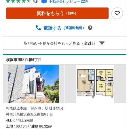
4.9
不動産会社レビュー 22件
提案システム 弊社ではファイナンシャル専門スタッフによ
る【丁寧な資金アドバイス】【ファイナンシャルプラン提
資料をもらう
（無料）
案書の作成】を随時行っております。意外に知らないお客
様が多い【定年時の住宅ローン残高】【住宅購入者だけが
加入できる無料の生命保険】【13年間もらえる、国からの
電話する
（通話料無料）
特別ボーナス】これから多くなる【教育費】住宅を買った
後から始まる【住宅ローン返済】65歳以上から必要になる
取り扱い不動産会社をもっと見る（
全
2
社
）
【老後の費用負担】住宅探しの【このタイミング】で不安
な部分を明確にしていきませんか？？ --------------
横浜市旭区白根6丁目
相模鉄道本線 「鶴ケ峰」駅 徒歩22分
神奈川県横浜市旭区白根6丁目
4LDK / 地上2階建
土地
100.13m
/
建物
86.32m
2
2