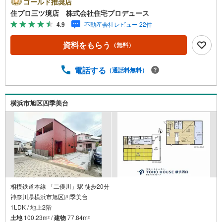
ゴールド推奨店
す！ 最新物件情報や当社限定の物件情報も多数ご用意！お
住プロ三ツ境店 株式会社住宅プロデュース
気軽にお問合せ下さい!! -------------- 弊社独自の住宅ローン提
4.9
不動産会社レビュー 22件
案システム 弊社ではファイナンシャル専門スタッフによる
【丁寧な資金アドバイス】【ファイナンシャルプラン提案
資料をもらう
（無料）
書の作成】を随時行っております。意外に知らないお客様
が多い【定年時の住宅ローン残高】【住宅購入者だけが加
入できる無料の生命保険】【13年間もらえる、国からの特
電話する
（通話料無料）
別ボーナス】これから多くなる【教育費】住宅を買った後
から始まる【住宅ローン返済】65歳以上から必要になる
【老後の費用負担】住宅探しの【このタイミング】で不安
横浜市旭区四季美台
な部分を明確にしていきませんか？？ --------------
相模鉄道本線 「二俣川」駅 徒歩20分
神奈川県横浜市旭区四季美台
1LDK / 地上2階
土地
100.23m
/
建物
77.84m
2
2