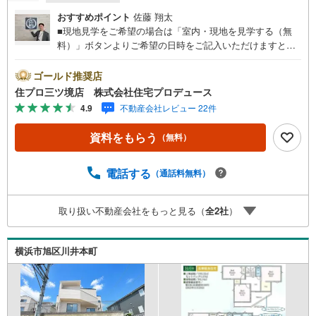
おすすめポイント
佐藤 翔太
■現地見学をご希望の場合は「室内・現地を見学する（無
料）」ボタンよりご希望の日時をご記入いただけますとス
ムーズにご案内が可能です。■ 住プロは、瀬谷区・旭区・
泉区・戸塚区・保土ケ谷区・大和市の不動産売買専門会社
ゴールド推奨店
です！ 最新物件情報や当社限定の物件情報も多数ご用意！
住プロ三ツ境店 株式会社住宅プロデュース
お気軽にお問合せ下さい!! -------------- 弊社独自の住宅ローン
4.9
不動産会社レビュー 22件
提案システム 弊社ではファイナンシャル専門スタッフによ
る【丁寧な資金アドバイス】【ファイナンシャルプラン提
資料をもらう
（無料）
案書の作成】を随時行っております。意外に知らないお客
様が多い【定年時の住宅ローン残高】【住宅購入者だけが
加入できる無料の生命保険】【13年間もらえる、国からの
電話する
（通話料無料）
特別ボーナス】これから多くなる【教育費】住宅を買った
後から始まる【住宅ローン返済】65歳以上から必要になる
取り扱い不動産会社をもっと見る（
全
2
社
）
【老後の費用負担】住宅探しの【このタイミング】で不安
な部分を明確にしていきませんか？？ --------------
横浜市旭区川井本町