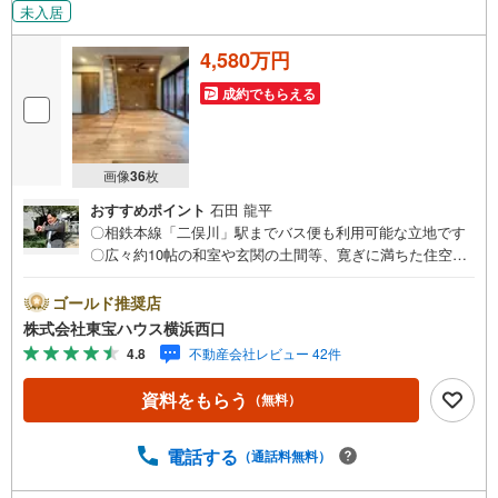
未入居
4,580万円
成約でもらえる
画像
36
枚
おすすめポイント
石田 龍平
〇相鉄本線「二俣川」駅までバス便も利用可能な立地です
〇広々約10帖の和室や玄関の土間等、寛ぎに満ちた住空間
〇食器洗浄乾燥機や浴室暖房乾燥機など建物設備も充実し
ておりますーーーーYahoo！ 不動産キャンペーン対象店舗
ゴールド推奨店
ーーーー当店で物件を成約するとPayPayボーナスライトが
株式会社東宝ハウス横浜西口
もらえる「Yahoo！ 不動産 物件ご成約キャンペーン」の対
4.8
不動産会社レビュー 42件
象になります。「資料をもらう」「見学予約をする」ボタ
ンからお問い合わせください。※必ずYahoo！ JAPAN IDで
資料をもらう
（無料）
ログインしてください。※PayPayボーナスライトは出金と
譲渡はできません。有効期限は付与日から60日です。ーー
ーーーーーーーーーーーーーーーーーーーーーーーー紹介
電話する
（通話料無料）
金融機関/都市銀行利率/年利 0.95％（変動金利）※上記金利