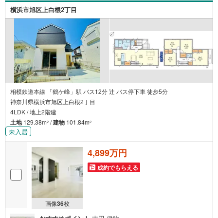
横浜市旭区上白根2丁目
相模鉄道本線 「鶴ケ峰」駅 バス12分 辻 バス停下車 徒歩5分
神奈川県横浜市旭区上白根2丁目
4LDK / 地上2階建
土地
129.38m
/
建物
101.84m
2
2
未入居
4,899万円
成約でもらえる
画像
36
枚