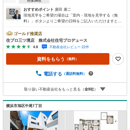
画像
36
枚
おすすめポイント
廣田 康二
現地見学をご希望の場合は「室内・現地を見学する（無
料）」ボタンよりご希望の日時をご記入いただけますとス
ムーズにご案内が可能です。 住プロは、瀬谷区・旭区・泉
区・戸塚区・保土ケ谷区・大和市の不動産売買専門会社で
ゴールド推奨店
す！ 最新物件情報や当社限定の物件情報も多数ご用意！お
住プロ三ツ境店 株式会社住宅プロデュース
気軽にお問合せ下さい!! -------------- 弊社独自の住宅ローン提
4.9
不動産会社レビュー 22件
案システム 弊社ではファイナンシャル専門スタッフによる
【丁寧な資金アドバイス】【ファイナンシャルプラン提案
資料をもらう
（無料）
書の作成】を随時行っております。意外に知らないお客様
が多い【定年時の住宅ローン残高】【住宅購入者だけが加
入できる無料の生命保険】【13年間もらえる、国からの特
電話する
（通話料無料）
別ボーナス】これから多くなる【教育費】住宅を買った後
から始まる【住宅ローン返済】65歳以上から必要になる
取り扱い不動産会社をもっと見る（
全
9
社
）
【老後の費用負担】住宅探しの【このタイミング】で不安
な部分を明確にしていきませんか？？ --------------
横浜市旭区中尾1丁目