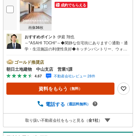
成約でもらえる
画像
36
枚
おすすめポイント
伊庭 翔也
～*ASAHI TOCHI*～◆閑静な住宅街にあります◇通勤・通
学・生活施設の利便性良好◆キッチンパントリー、ウォー
クインクローゼットその他収納充実◇24時間換気システム
付、シックハウス対策対応◆ペアガラスで室温一定* * * *
ゴールド推奨店
住まい、安心のおとりつぎ * * * *おかげさまで42周年を迎
朝日土地建物 中山支店 営業1課
えることができました♪ご成約件数7万件達成!!☆当日のご
4.67
不動産会社レビュー 28件
見学も対応可能です！☆JR横浜線「中山」駅徒歩1分！☆
ご予約は『朝日土地建物中山店』まで！朝日土地建物グル
資料をもらう
（無料）
ープは地域密着を合言葉に全13店舗でその地域No.1を目指
しております。広告掲載していない物件も多数ございま
す。色々廻ったけど良い物件が無いなぁ・・頭金無くても
電話する
（通話料無料）
平気・・？お家の買替えってどうするの・・？etc.まずは
何でもお気軽にご相談ください！有資格者が丁寧にご説明
取り扱い不動産会社をもっと見る（
全
1
社
）
させていただきます！お問い合わせをお待ちしております!!