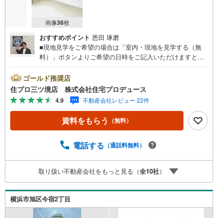
画像
36
枚
おすすめポイント
恩田 琢磨
■現地見学をご希望の場合は「室内・現地を見学する（無
料）」ボタンよりご希望の日時をご記入いただけますとス
ムーズにご案内が可能です。■ 住プロは、瀬谷区・旭区・
泉区・戸塚区・保土ケ谷区・大和市の不動産売買専門会社
ゴールド推奨店
です！ 最新物件情報や当社限定の物件情報も多数ご用意！
住プロ三ツ境店 株式会社住宅プロデュース
お気軽にお問合せ下さい!! -------------- 弊社独自の住宅ローン
4.9
不動産会社レビュー 22件
提案システム 弊社ではファイナンシャル専門スタッフによ
る【丁寧な資金アドバイス】【ファイナンシャルプラン提
資料をもらう
（無料）
案書の作成】を随時行っております。意外に知らないお客
様が多い【定年時の住宅ローン残高】【住宅購入者だけが
加入できる無料の生命保険】【13年間もらえる、国からの
電話する
（通話料無料）
特別ボーナス】これから多くなる【教育費】住宅を買った
後から始まる【住宅ローン返済】65歳以上から必要になる
取り扱い不動産会社をもっと見る（
全
10
社
）
【老後の費用負担】住宅探しの【このタイミング】で不安
な部分を明確にしていきませんか？？ --------------
横浜市旭区今宿2丁目