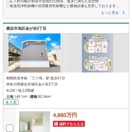
〇広々約10帖の和室や玄関の土間等、寛ぎに満ちた住空間
〇食器洗浄乾燥機や浴室暖房乾燥機など建物設備も充実しております
ーーーーYahoo！ 不動産キャンペーン対象店舗ーーーー
もっと見る
当店で物件を成約するとPayPayボーナスライトがもらえる
「Yahoo！ 不動産 物件ご成約キャンペーン」の対象になります。
「資料をもらう」「見学予約をする」ボタンからお問い合わせください。
横浜市旭区金が谷2丁目
※必ずYahoo！ JAPAN IDでログインしてください。
※PayPayボーナスライトは出金と譲渡はできません。有効期限は付与日か
ら60日です。
ーーーーーーーーーーーーーーーーーーーーーーーーーー
紹介金融機関/都市銀行
利率/年利 0.95％（変動金利）
※上記金利は 2026年8月時点 のものであり、実際の適用金利は融資実行時
のものとなります。金利情勢により表記の返済額と異なる場合がありま
す。
ーーーーーーーーーーーーーーーーーーーーーーーーー
相模鉄道本線 「三ツ境」駅 徒歩21分
神奈川県横浜市旭区金が谷2丁目
4LDK / 地上2階建
土地
140.1m
/
建物
92.34m
2
2
未入居
4,880万円
成約でもらえる