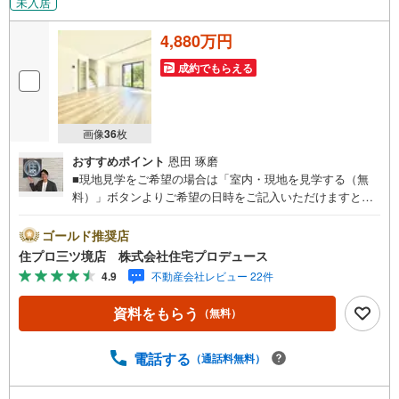
未入居
4,880万円
成約でもらえる
画像
36
枚
おすすめポイント
恩田 琢磨
■現地見学をご希望の場合は「室内・現地を見学する（無
料）」ボタンよりご希望の日時をご記入いただけますとス
ムーズにご案内が可能です。■ 住プロは、瀬谷区・旭区・
泉区・戸塚区・保土ケ谷区・大和市の不動産売買専門会社
ゴールド推奨店
です！ 最新物件情報や当社限定の物件情報も多数ご用意！
住プロ三ツ境店 株式会社住宅プロデュース
お気軽にお問合せ下さい!! -------------- 弊社独自の住宅ローン
4.9
不動産会社レビュー 22件
提案システム 弊社ではファイナンシャル専門スタッフによ
る【丁寧な資金アドバイス】【ファイナンシャルプラン提
資料をもらう
（無料）
案書の作成】を随時行っております。意外に知らないお客
様が多い【定年時の住宅ローン残高】【住宅購入者だけが
加入できる無料の生命保険】【13年間もらえる、国からの
電話する
（通話料無料）
特別ボーナス】これから多くなる【教育費】住宅を買った
後から始まる【住宅ローン返済】65歳以上から必要になる