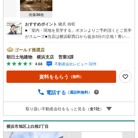
画像
36
枚
おすすめポイント
猪爪 伶旺
■「室内・現地を見学する」ボタンよりご予約頂くとご見学
がスムーズ■当店は横浜駅西口から徒歩3分の立地！青い看
板が目印開放的な接客スペースとDVDや遊び道具が揃った
キッズコーナーやおむつ替えができる授乳室も完備お子様
ゴールド推奨店
連れでも安心です。提携駐車場もございます■■■ご来場の
朝日土地建物 横浜支店 営業3課
際は、事前にご予約をお願いします■■■「室内・現地を見
4.68
不動産会社レビュー 32件
学する」ボタンよりご予約頂くとスムーズ！■現地ご案内■
お客様の貴重なお時間の中でご希望の情報をご案内しま
資料をもらう
（無料）
す。おおよその所要時間や内容は下記をご参考ください〇
ご希望条件のご相談（30分～）〇資金計画のご相談（30分
～）〇現地/物件見学（30分～）〇周辺環境のご紹介（30分
電話する
（通話料無料）
～）■ライフスタイルは人により様々■ご家族の思いを受け
止めて私達は様々なご要望にお応え致します！【コロナウ
取り扱い不動産会社をもっと見る（
全
1
社
）
イルス予防対策実施中】〇ご入店時の検温とアルコール除
菌を設置しております〇接客ブースでは、お席の間隔を通
常より広くお取りします〇全営業車に乗降車時の消毒、除
横浜市旭区上白根2丁目
菌シート等を常備しております〇物件見学用に使い捨てス
リッパ・使い捨て手袋をご用意します