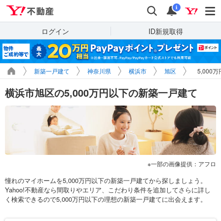
Yahoo!不動産
検索
通知
i
ログイン
ID新規取得
新築一戸建て
神奈川県
横浜市
旭区
5,00
横浜市旭区の5,000万円以下の新築一戸建て
一部の画像提供：アフロ
憧れのマイホームを5,000万円以下の新築一戸建てから探しましょう。
Yahoo!不動産なら間取りやエリア、こだわり条件を追加してさらに詳し
く検索できるので5,000万円以下の理想の新築一戸建てに出会えます。