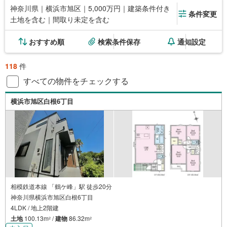
神奈川県｜横浜市旭区｜5,000万円｜建築条件付き
条件変更
土地を含む｜間取り未定を含む
おすすめ順
検索条件保存
通知設定
118
件
すべての物件をチェックする
横浜市旭区白根6丁目
相模鉄道本線 「鶴ケ峰」駅 徒歩20分
神奈川県横浜市旭区白根6丁目
4LDK / 地上2階建
土地
100.13m
/
建物
86.32m
2
2