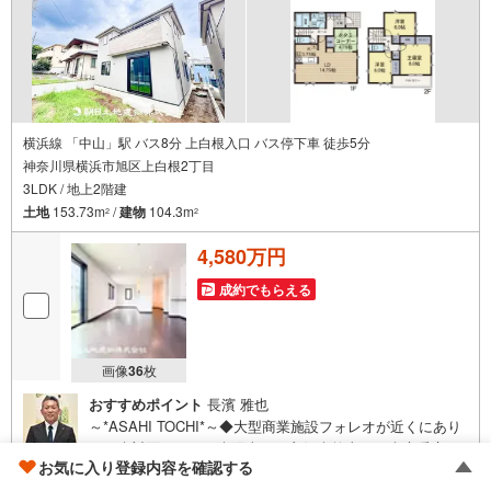
横浜線 「中山」駅 バス8分 上白根入口 バス停下車 徒歩5分
神奈川県横浜市旭区上白根2丁目
3LDK / 地上2階建
土地
153.73m
/
建物
104.3m
2
2
4,580万円
成約でもらえる
画像
36
枚
おすすめポイント
長濱 雅也
～*ASAHI TOCHI*～◆大型商業施設フォレオが近くにあり
ます◇対面キッチン◆陽当たり良好◇乾太くん◆床暖房
お気に入り登録内容を確認する