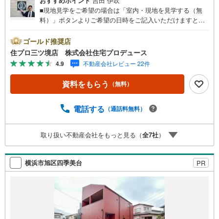
おすすめポイント
吉田 伊吹
■現地見学をご希望の場合は「室内・現地を見学する（無
料）」ボタンよりご希望の日時をご記入いただけますとス
ムーズにご案内が可能です。■ 住プロは戸塚区・泉区・瀬
谷区・旭区・大和市に強い！ 住プロは、戸塚区・泉区・瀬
ゴールド推奨店
谷区・旭区・大和市の不動産売買専門会社です！最新物件
住プロ三ツ境店 株式会社住宅プロデュース
情報や当社限定の物件情報も多数ご用意！お気軽にお問合
4.9
不動産会社レビュー 22件
せ下さい!! -------------- 弊社独自の住宅ローン提案システム
弊社ではファイナンシャル専門スタッフによる【丁寧な資
資料をもらう
（無料）
金アドバイス】【ファイナンシャルプラン提案書の作成】
を随時行っております。意外に知らないお客様が多い【定
年時の住宅ローン残高】【住宅購入者だけが加入できる無
電話する
（通話料無料）
料の生命保険】【13年間もらえる、国からの特別ボーナ
ス】これから多くなる【教育費】住宅を買った後から始ま
取り扱い不動産会社をもっと見る（
全
7
社
）
る【住宅ローン返済】65歳以上から必要になる【老後の費
用負担】住宅探しの【このタイミング】で不安な部分を明
確にしていきませんか？？ --------------
横浜市旭区四季美台
PR