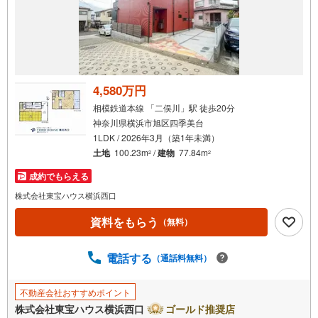
知
を
受
け
取
る
4,580万円
・
相模鉄道本線 「二俣川」駅 徒歩20分
条
神奈川県横浜市旭区四季美台
件
1LDK / 2026年3月（築1年未満）
を
土地
100.23m
/
建物
77.84m
2
2
マ
成約でもらえる
イ
ペ
株式会社東宝ハウス横浜西口
ー
資料をもらう
（無料）
ジ
に
電話する
保
（通話料無料）
存
す
不動産会社おすすめポイント
る
株式会社東宝ハウス横浜西口
ゴールド推奨店