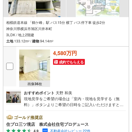
相模鉄道本線 「鶴ケ峰」駅 バス15分 横丁 バス停下車 徒歩2分
神奈川県横浜市旭区川井本町
3LDK / 地上2階建
土地
133.12m
/
建物
94.14m
2
2
4,580万円
成約でもらえる
画像
36
枚
おすすめポイント
天野 和美
現地見学をご希望の場合は「室内・現地を見学する（無
料）」ボタンよりご希望の日時をご記入いただけますとス
ムーズにご案内が可能です。 住プロは、瀬谷区・旭区・泉
区・戸塚区・保土ケ谷区・大和市の不動産売買専門会社で
ゴールド推奨店
す！ 最新物件情報や当社限定の物件情報も多数ご用意！お
住プロ三ツ境店 株式会社住宅プロデュース
気軽にお問合せ下さい!! -------------- 弊社独自の住宅ローン提
4.9
不動産会社レビュー 22件