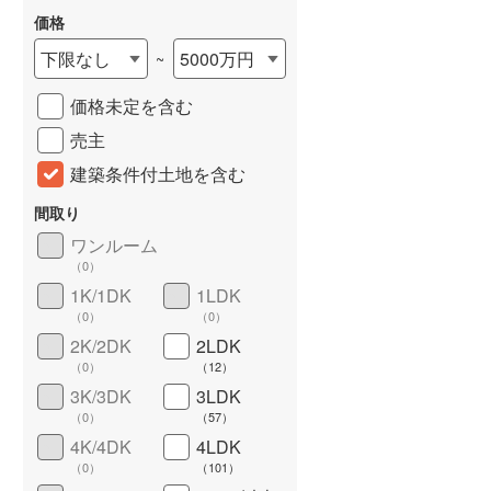
価格
下限なし
5000万円
~
価格未定を含む
売主
建築条件付土地を含む
間取り
ワンルーム
（
0
）
詳しく見る
1K/1DK
1LDK
（
0
）
（
0
）
2K/2DK
2LDK
（
0
）
（
12
）
3K/3DK
3LDK
（
0
）
（
57
）
4K/4DK
4LDK
（
0
）
（
101
）