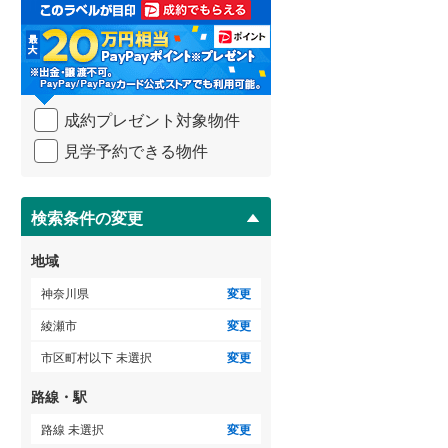
取
足柄下郡真鶴町
(
0
)
3階建て以上
（
7
）
る
・
愛甲郡清川村
(
0
)
条
件
を
成約プレゼント対象物件
マ
イ
見学予約できる物件
ペ
ー
ジ
に
検索条件の変更
保
存
地域
す
る
神奈川県
変更
綾瀬市
変更
市区町村以下 未選択
変更
路線・駅
路線 未選択
変更