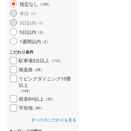
指定なし
（
183
）
本日
（
0
）
3日以内
（
0
）
5日以内
（
2
）
1週間以内
（
2
）
こだわり条件
駐車場2台以上
（
113
）
南道路
（
28
）
リビングダイニング15畳
以上
（
149
）
前道6m以上
（
35
）
平坦地
（
80
）
すべてのこだわりを見る
キーワードで探す