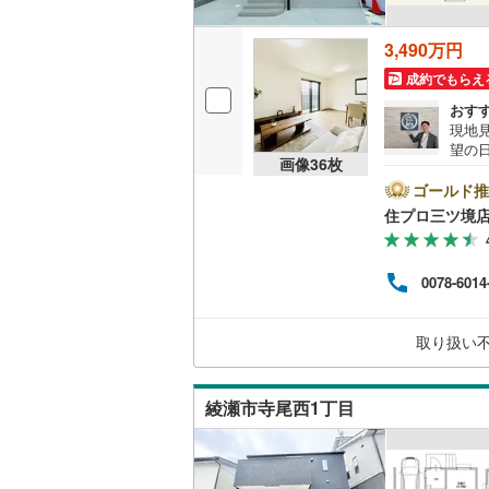
3,490万円
成約でもらえ
おす
現地
望の
画像
36
枚
市・
の不
ゴールド推
数ござい
住プロ三ツ境
ン提
ドバ
意外
0078-6014
加入
から
上か
取り扱い
部分を明
綾瀬市寺尾西1丁目