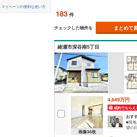
中国
LD
鳥取
緑区
(
25
)
マイページの便利な使い方
東急田園
183
リビング
件
泉区
(
81
)
四国
徳島
東急新横
（
149
）
まとめて
チェックした物件を
相模原市
緑区
(
113
京急逗子
九州・沖縄
福岡
構造・規模・
相模鉄道
綾瀬市深谷南5丁目
神奈川県のその
横須賀市
耐震、免
ほかの地域
横浜高速
（
72
）
藤沢市
(
1
0
0
0
0
0
0
箱根登山
該当物件
該当物件
該当物件
該当物件
該当物件
該当物件
件
件
件
件
件
件
長期優良
逗子市
(
1
厚木市
(
1
立地
海老名市
4,649万円
最寄りの
綾瀬市
(
1
成約でもらえ
おす
中郡大磯
間取り、居室
■現
望の
足柄上郡
吹き抜け
画像
36
枚
和市