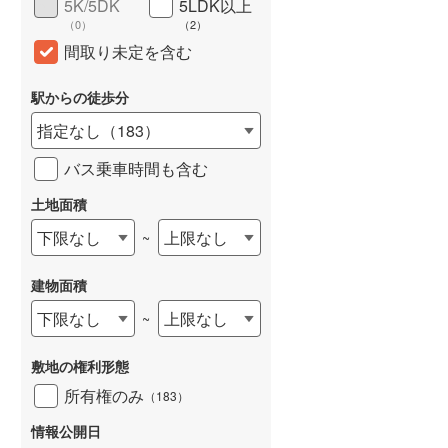
5K/5DK
5LDK以上
（
0
）
（
2
）
間取り未定を含む
駅からの徒歩分
指定なし
（
183
）
バス乗車時間も含む
土地面積
下限なし
上限なし
~
建物面積
下限なし
上限なし
~
敷地の権利形態
所有権のみ
（
183
）
情報公開日