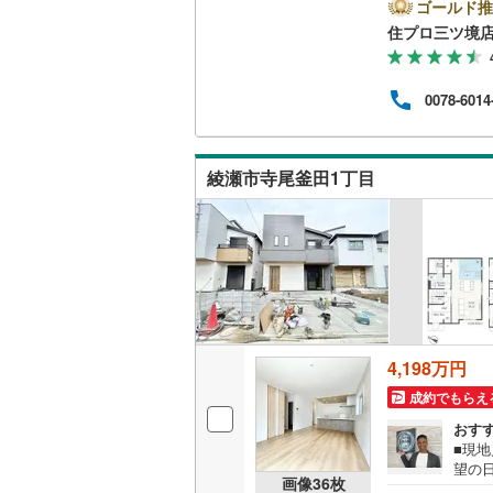
アの
ゴールド推
足柄上郡
二世帯向
多数ござ
住プロ三ツ境
ーン
足柄下郡
サービス
アド
す。
（
52
）
0078-6014
けが
これ
キッチン
歳以
安な部分
綾瀬市寺尾釜田1丁目
独立型キ
浴室
浴室乾燥
バルコニー、
4,198万円
ウッドデ
成約でもらえ
おす
収納
■現
望の
画像
36
枚
ウォーク
和市