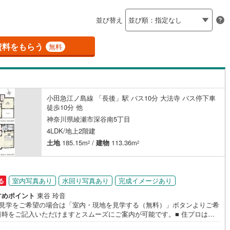
島根
岡山
広島
山口
瀬谷区
(
92
)
都市線
(
0
)
東急目黒線
(
0
)
並び替え
ダイニング15畳以上
青葉区
(
14
)
香川
愛媛
高知
浜線
(
0
)
京急本線
(
0
)
保存した条件を見る
資料をもらう
無料
)
中央区
(
453
)
線
(
0
)
京急久里浜線
(
0
)
佐賀
長崎
熊本
大分
施工・品質・工法関連
いずみ野線
(
10
)
相模鉄道新横浜線
(
0
)
(
71
)
平塚市
(
310
)
震、制震構造
設計住宅性能評価付き
鉄道みなとみらい線
(
0
)
江ノ島電鉄
(
0
)
（
53
）
小田急江ノ島線 「長後」駅 バス10分 大法寺 バス停下車
54
)
小田原市
(
35
)
徒歩10分 他
この条件で検索する
この条件で検索する
この条件で検索する
この条件で検索する
この条件で検索する
この条件で検索する
市区町村以下を選択
市区町村を選択す
駅を選択する
鉄道
(
0
)
箱根登山ケーブルカー
(
0
)
住宅
（
48
）
大規模（総区画数50戸以上）
1
)
三浦市
(
13
)
神奈川県綾瀬市深谷南5丁目
（
0
）
4LDK/地上2階建
59
)
大和市
(
131
)
土地
185.15m
/
建物
113.36m
2
2
(
106
)
座間市
(
219
)
駅が始発駅
（
46
）
海まで2km以内
（
0
）
83
)
三浦郡葉山町
(
3
)
室内写真あり
水回り写真あり
完成イメージあり
る
すめポイント
東谷 玲音
町
(
25
)
中郡二宮町
(
5
)
全体
地見学をご希望の場合は「室内・現地を見学する（無料）」ボタンよりご希
日時をご記入いただけますとスムーズにご案内が可能です。■ 住プロは大
大井町
(
4
)
足柄上郡松田町
(
6
)
（
5
）
バリアフリー住宅
（
61
）
・綾瀬市・座間市エリアに強い！ 住プロは、大和市・綾瀬市・座間市エリ