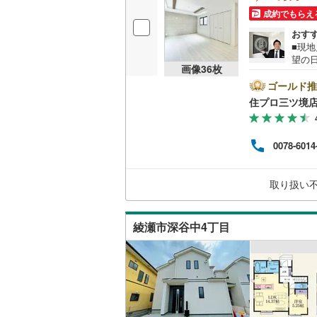
成約でもらえ
おす
■現
望の
画像
36
枚
和市
アの
ゴールド推
多数ござ
住プロ三ツ境
ーン
アド
す。
0078-6014
けが
これ
歳以
取り扱い
安な部分
綾瀬市深谷中4丁目