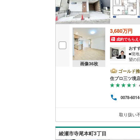
3,680万円
成約でもらえ
おす
■現
望の
画像
36
枚
和市
アの
ゴールド推
多数ござ
住プロ三ツ境
ーン
アド
す。
0078-6014
けが
これ
歳以
取り扱い
安な部分
綾瀬市寺尾本町3丁目