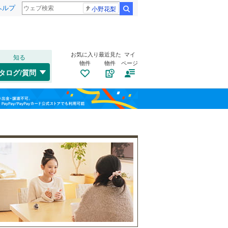
ヘルプ
小野花梨
検索
お気に入り
最近見た
マイ
知る
物件
物件
ページ
東海道本線
(
0
)
タログ/質問
トイレ２か所
（
166
）
中原区
蓼川
(
13
(
10
)
)
福島
横浜線
(
0
)
太陽光発電システム
（
1
）
宮前区
寺尾中
(
(
95
1
)
)
相模線
(
69
)
栃木
群馬
山梨
寺尾本町
(
11
)
埼京線
(
0
)
小園南
(
4
)
西区
(
22
)
上土棚南
(
5
)
保土ケ谷区
(
58
)
深谷中
南道路
(
（
26
28
)
）
港北区
(
7
)
和歌山
小田急江ノ島線
(
60
)
旭区
(
119
)
東急大井町線
(
0
)