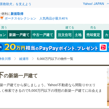
Yahoo! JAPAN
害救助犬」を支えよう
と便利に
新規取得
ボーナスセレクション 人気商品が最大40％
検索条件を保存しました
買う
建てる
売る
ライン（宇都宮～逗子）
湘南新宿ライン（前橋～小田原）
ョン
新築一戸建て
中古一戸建て
注文住宅
土地
売却査定
カ
(
0
)
この検索条件の新着物件通知は、
マイページ
から設定できます。
10
）
オール電化
（
4
）
5
)
幸区
小園
(
(
9
16
)
)
岩手
宮城
秋田
山形
鶴見線
(
0
)
台以上
（
113
）
ビルトインガレージ
（
12
）
2
(
28
)
)
多摩区
寺尾北
(
(
21
1
)
)
横須賀線
(
0
)
神奈川県、綾瀬市、5,000万円、建築条件付き土地を含
神奈川
埼玉
千葉
茨城
神奈川県
綾瀬市
5,000万円以下の物件一覧
タ付インターホン
防犯カメラ
（
14
）
8
)
)
寺尾台
(
2
)
む、間取り未定を含む
JR東日本）
(
0
)
京浜東北線
(
0
)
綾西
(
11
)
長野
富山
石川
福井
下
0
)
東海道新幹線
(
0
)
0
)
神奈川区
(
26
)
の新築一戸建て
建ち方、日当たり
)
上土棚北
(
2
)
閉じる
閉じる
お気に入りリストを見る
お気に入りリストを見る
閉じる
閉じる
南区
(
61
)
岐阜
静岡
三重
新築一戸建てから探しましょう。Yahoo!不動産なら間取りやエリ
検索条件を保存する
地下鉄ブルーライン
(
9
)
横浜市営地下鉄グリーンライン
(
0
)
以上
)
（
35
）
落合南
角地
（
(
41
5
)
）
く検索できるので5,000万円以下の理想の新築一戸建てに出会えま
9
)
金沢区
(
47
)
マイページ
兵庫
京都
滋賀
奈良
0
80
)
）
深谷上
(
13
)
原線
(
0
)
小田急小田原線
(
108
)
42
)
港南区
(
45
)
摩線
(
0
)
東急東横線
(
0
)