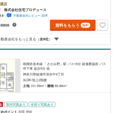
不動産売買専門会社です！最新物件情報や当社限定で販売する物件情報も
奨店
いますので、お気軽にお問合せ下さい！ -------------- 弊社独自の住宅ロ
店 株式会社住宅プロデュース
提案システム 弊社ではファイナンシャル専門スタッフによる【丁寧な資金
不動産会社レビュー 22件
4.9
契約、入居関連など
バイス】【ファイナンシャルプラン提案書の作成】を随時行っておりま
意外に知らないお客様が多い【定年時の住宅ローン残高】【住宅購入者だ
資料をもらう
-50635
無料
加入できる無料の生命保険】【13年間もらえる、国からの特別ボーナス】
能
（
61
）
から多くなる【教育費】住宅を買った後から始まる【住宅ローン返済】65
上から必要になる【老後の費用負担】住宅探しの【このタイミング】で不
不動産会社をもっと見る（
全
9
社
）
応
を明確にしていきませんか？？ --------------
ン内見(相談)可
（
83
）
IT重説可
（
39
）
相模鉄道本線 「さがみ野」駅 バス15分 綾瀬農協前 バス
ン対応とは？
停下車 徒歩5分 他
神奈川県綾瀬市深谷中4丁目
3LDK/地上2階建
土地
101.09m
/
建物
85.86m
2
2
室内写真あり
水回り写真あり
る
すめポイント
吉田 伊吹