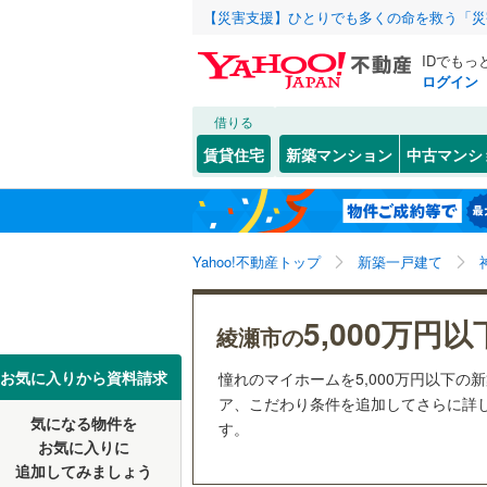
【災害支援】ひとりでも多くの命を救う「災
IDでもっ
ログイン
借りる
北海道
JR
北海道
湘南新宿
こだわり条件
設備
賃貸住宅
新築マンション
中古マンシ
(
0
)
床暖房
（
川崎市
川崎区
大上
(
6
(
)
1
東北
青森
南武線
(
0
)
駐車場2
高津区
寺尾釜田
(
2
根岸線
(
0
)
関東
東京
Yahoo!不動産トップ
新築一戸建て
ＴＶモニ
麻生区
寺尾西
(
(
5
7
中央本線（
（
157
）
早川
(
17
)
信越・北陸
新潟
5,000万円以
御殿場線
(
横浜市
鶴見区
(
6
綾瀬市の
配置、向き、
吉岡東
(
4
中区
(
15
)
東海
愛知
お気に入りから資料請求
憧れのマイホームを5,000万円以下の
地下鉄
横浜市営
落合北
前道6m
(
1
ア、こだわり条件を追加してさらに詳し
磯子区
(
3
気になる物件を
す。
近畿
大阪
深谷南
平坦地
(
（
1
私鉄・その他
京王相模
お気に入りに
戸塚区
(
1
追加してみましょう
小田急多