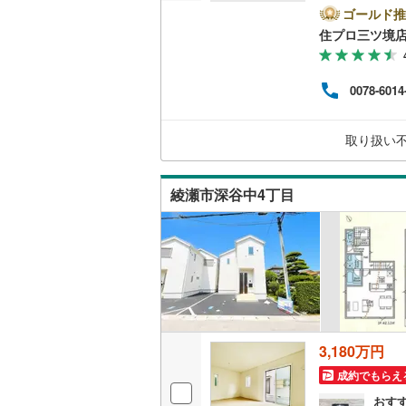
アの
ゴールド推
（
82
）
多数ござ
住プロ三ツ境
ーン
販売、価格、
アド
す。
0078-6014
けが
即入居可
これ
歳以
取り扱い
オンライン対
安な部分
オンライ
綾瀬市深谷中4丁目
オンライ
3,180万円
成約でもらえ
おす