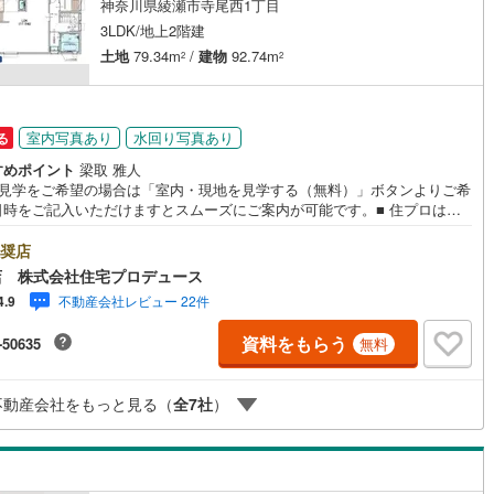
神奈川県綾瀬市寺尾西1丁目
3LDK/地上2階建
土地
79.34m
/
建物
92.74m
2
2
室内写真あり
水回り写真あり
る
すめポイント
梁取 雅人
地見学をご希望の場合は「室内・現地を見学する（無料）」ボタンよりご希
日時をご記入いただけますとスムーズにご案内が可能です。■ 住プロは大
・綾瀬市・座間市エリアに強い！ 住プロは、大和市・綾瀬市・座間市エリ
不動産売買専門会社です！最新物件情報や当社限定で販売する物件情報も
奨店
いますので、お気軽にお問合せ下さい！ -------------- 弊社独自の住宅ロ
店 株式会社住宅プロデュース
提案システム 弊社ではファイナンシャル専門スタッフによる【丁寧な資金
不動産会社レビュー 22件
4.9
バイス】【ファイナンシャルプラン提案書の作成】を随時行っておりま
意外に知らないお客様が多い【定年時の住宅ローン残高】【住宅購入者だ
資料をもらう
-50635
無料
加入できる無料の生命保険】【13年間もらえる、国からの特別ボーナス】
から多くなる【教育費】住宅を買った後から始まる【住宅ローン返済】65
上から必要になる【老後の費用負担】住宅探しの【このタイミング】で不
不動産会社をもっと見る（
全
7
社
）
を明確にしていきませんか？？ --------------