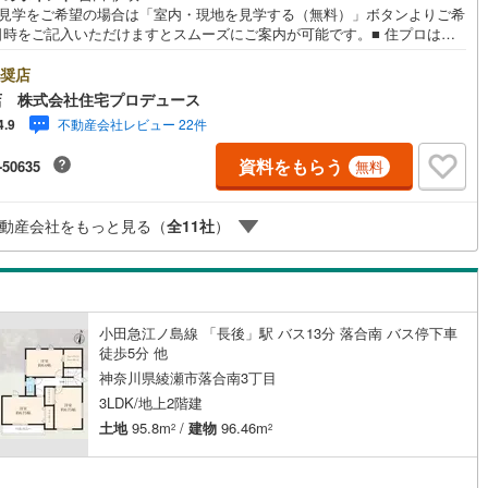
地見学をご希望の場合は「室内・現地を見学する（無料）」ボタンよりご希
日時をご記入いただけますとスムーズにご案内が可能です。■ 住プロは大
・綾瀬市・座間市エリアに強い！ 住プロは、大和市・綾瀬市・座間市エリ
不動産売買専門会社です！最新物件情報や当社限定で販売する物件情報も
奨店
いますので、お気軽にお問合せ下さい！ -------------- 弊社独自の住宅ロ
店 株式会社住宅プロデュース
提案システム 弊社ではファイナンシャル専門スタッフによる【丁寧な資金
不動産会社レビュー 22件
4.9
バイス】【ファイナンシャルプラン提案書の作成】を随時行っておりま
意外に知らないお客様が多い【定年時の住宅ローン残高】【住宅購入者だ
資料をもらう
-50635
無料
加入できる無料の生命保険】【13年間もらえる、国からの特別ボーナス】
から多くなる【教育費】住宅を買った後から始まる【住宅ローン返済】65
上から必要になる【老後の費用負担】住宅探しの【このタイミング】で不
動産会社をもっと見る（
全
11
社
）
を明確にしていきませんか？？ --------------
小田急江ノ島線 「長後」駅 バス13分 落合南 バス停下車
徒歩5分 他
神奈川県綾瀬市落合南3丁目
3LDK/地上2階建
土地
95.8m
/
建物
96.46m
2
2