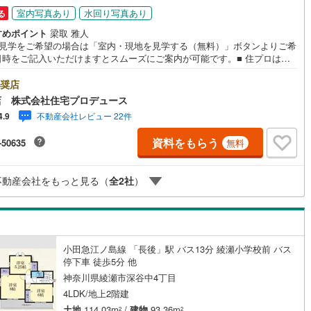
室内写真あり
水回り写真あり
る
すめポイント
梁取 雅人
地見学をご希望の場合は「室内・現地を見学する（無料）」ボタンよりご希
日時をご記入いただけますとスムーズにご案内が可能です。■ 住プロは大
・綾瀬市・座間市エリアに強い！ 住プロは、大和市・綾瀬市・座間市エリ
不動産売買専門会社です！最新物件情報や当社限定で販売する物件情報も
奨店
いますので、お気軽にお問合せ下さい！ -------------- 弊社独自の住宅ロ
店 株式会社住宅プロデュース
提案システム 弊社ではファイナンシャル専門スタッフによる【丁寧な資金
不動産会社レビュー 22件
4.9
バイス】【ファイナンシャルプラン提案書の作成】を随時行っておりま
意外に知らないお客様が多い【定年時の住宅ローン残高】【住宅購入者だ
資料をもらう
-50635
無料
加入できる無料の生命保険】【13年間もらえる、国からの特別ボーナス】
から多くなる【教育費】住宅を買った後から始まる【住宅ローン返済】65
上から必要になる【老後の費用負担】住宅探しの【このタイミング】で不
不動産会社をもっと見る（
全
2
社
）
を明確にしていきませんか？？ --------------
小田急江ノ島線 「長後」駅 バス13分 綾瀬小学校前 バス
停下車 徒歩5分 他
神奈川県綾瀬市深谷中4丁目
4LDK/地上2階建
土地
114.03m
/
建物
93.36m
2
2