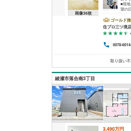
■現
望の
画像
36
枚
和市
アの
ゴールド推
多数ござ
住プロ三ツ境
ーン
アド
す。
0078-6014
けが
これ
歳以
取り扱い不
安な部分
綾瀬市落合南3丁目
3,490万円