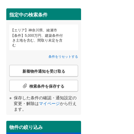
栄区
(
25
)
こどもの国線
(
0
)
都筑区
(
3
)
指定中の検索条件
京急大師線
(
0
)
南区
(
359
)
エリア
神奈川県、綾瀬市
相模鉄道本線
(
148
)
宮崎
鹿児島
沖縄
条件
5,000万円、建築条件付
き土地を含む、間取り未定を含
横浜シーサイドライン
(
0
)
む
鎌倉市
(
24
)
住宅性能評価付き
（
60
）
湘南モノレール江の島線
(
0
)
条件をリセットする
茅ヶ崎市
(
260
)
する
る
条件をリセットする
条件をリセットする
条件をリセットする
条件をリセットする
条件をリセットする
条件をリセットする
伊豆箱根鉄道大雄山線
(
0
)
こ
秦野市
(
143
)
新着物件通知を受け取る
の
検
伊勢原市
(
79
)
索
検索条件を保存する
条
南足柄市
(
3
)
件
保存した条件の確認・通知設定の
小学校まで1km以内
（
99
）
で
高座郡寒川町
(
85
)
変更・解除は
マイページ
から行え
通
ます。
知
足柄上郡中井町
(
1
)
を
受
足柄上郡山北町
(
0
)
物件の絞り込み
間取り変更可能
（
0
）
け