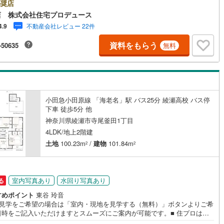
不動産売買専門会社です！最新物件情報や当社限定で販売する物件情報も
奨店
開成町
(
1
)
足柄下郡箱根町
(
0
)
け
（
0
）
平屋・1階建て
（
1
）
いますので、お気軽にお問合せ下さい！ -------------- 弊社独自の住宅ロ
店 株式会社住宅プロデュース
提案システム 弊社ではファイナンシャル専門スタッフによる【丁寧な資金
湯河原町
(
1
)
愛甲郡愛川町
(
7
)
不動産会社レビュー 22件
4.9
ルーム（納戸）
バイス】【ファイナンシャルプラン提案書の作成】を随時行っておりま
意外に知らないお客様が多い【定年時の住宅ローン残高】【住宅購入者だ
資料をもらう
-50635
無料
加入できる無料の生命保険】【13年間もらえる、国からの特別ボーナス】
から多くなる【教育費】住宅を買った後から始まる【住宅ローン返済】65
上から必要になる【老後の費用負担】住宅探しの【このタイミング】で不
を明確にしていきませんか？？ --------------
ッチン
（
0
）
対面キッチン
（
155
）
小田急小田原線 「海老名」駅 バス25分 綾瀬高校 バス停
下車 徒歩5分 他
神奈川県綾瀬市寺尾釜田1丁目
機あり
（
150
）
4LDK/地上2階建
土地
100.23m
/
建物
101.84m
2
2
庭
ッキあり
（
1
）
室内写真あり
水回り写真あり
る
すめポイント
東谷 玲音
地見学をご希望の場合は「室内・現地を見学する（無料）」ボタンよりご希
日時をご記入いただけますとスムーズにご案内が可能です。■ 住プロは大
インクローゼット
床下収納
（
148
）
・綾瀬市・座間市エリアに強い！ 住プロは、大和市・綾瀬市・座間市エリ