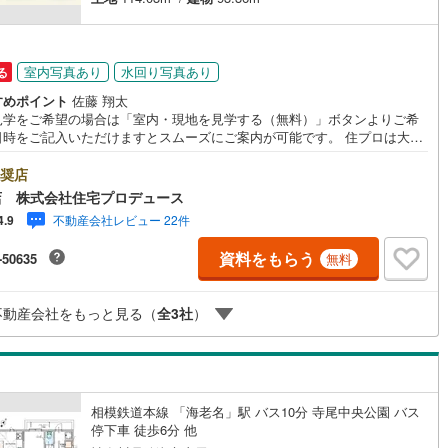
室内写真あり
水回り写真あり
る
すめポイント
佐藤 翔太
見学をご希望の場合は「室内・現地を見学する（無料）」ボタンよりご希
日時をご記入いただけますとスムーズにご案内が可能です。 住プロは大和
綾瀬市・座間市エリアに強い！ 住プロは、大和市・綾瀬市・座間市エリア
動産売買専門会社です！最新物件情報や当社限定で販売する物件情報も多
奨店
ますので、お気軽にお問合せ下さい！ -------------- 弊社独自の住宅ロー
店 株式会社住宅プロデュース
案システム 弊社ではファイナンシャル専門スタッフによる【丁寧な資金ア
不動産会社レビュー 22件
4.9
イス】【ファイナンシャルプラン提案書の作成】を随時行っております。
に知らないお客様が多い【定年時の住宅ローン残高】【住宅購入者だけが
資料をもらう
-50635
無料
できる無料の生命保険】【13年間もらえる、国からの特別ボーナス】これ
多くなる【教育費】住宅を買った後から始まる【住宅ローン返済】65歳以
ら必要になる【老後の費用負担】住宅探しの【このタイミング】で不安な
不動産会社をもっと見る（
全
3
社
）
確にしていきませんか？？ --------------
相模鉄道本線 「海老名」駅 バス10分 寺尾中央公園 バス
停下車 徒歩6分 他