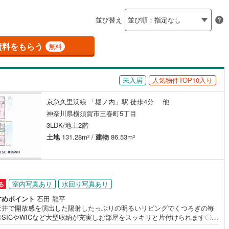
島根
岡山
広島
山口
瀬谷区
(
165
)
摩線
(
99
)
東急東横線
(
170
)
並び替え
ダイニング15畳以上
)
青葉区
(
24
)
都市線
(
323
)
東急目黒線
(
55
)
香川
愛媛
高知
保存した条件を見る
資料をもらう
浜線
(
78
)
京急本線
(
489
)
無料
)
中央区
(
505
)
佐賀
長崎
熊本
大分
施工・品質・工法関連
線
(
111
)
京急久里浜線
(
76
)
(
77
)
平塚市
(
320
)
未入居
人気物件TOP10入り
震、制震構造
設計住宅性能評価付き
いずみ野線
(
467
)
相模鉄道新横浜線
(
135
)
（
26
）
82
)
小田原市
(
36
)
京急久里浜線 「堀ノ内」駅 徒歩4分 他
鉄道みなとみらい線
(
42
)
江ノ島電鉄
(
160
)
この条件で検索する
この条件で検索する
この条件で検索する
この条件で検索する
この条件で検索する
この条件で検索する
市区町村以下を選択
市区町村を選択す
駅を選択する
神奈川県横須賀市三春町5丁目
住宅
（
37
）
大規模（総区画数50戸以上）
8
)
三浦市
(
13
)
鉄道
(
6
)
箱根登山ケーブルカー
(
0
)
3LDK/地上2階
（
0
）
土地
131.28m
/
建物
86.53m
59
)
大和市
(
157
)
2
2
(
123
)
座間市
(
224
)
駅が始発駅
（
15
）
海まで2km以内
（
15
）
91
)
三浦郡葉山町
(
7
)
室内写真あり
水回り写真あり
る
町
(
26
)
中郡二宮町
(
5
)
全体
すめポイント
石田 龍平
天井で開放感を演出した陽射したっぷりの明るいリビングでくつろぎの毎
大井町
(
3
)
足柄上郡松田町
(
7
)
〇SICやWICなど大型収納が充実しお部屋をスッキリと片付けられます〇穏
（
18
）
バリアフリー住宅
（
1
）
な住宅街、生活利便施設が身近に揃った暮らしやすさに満たされるエリア