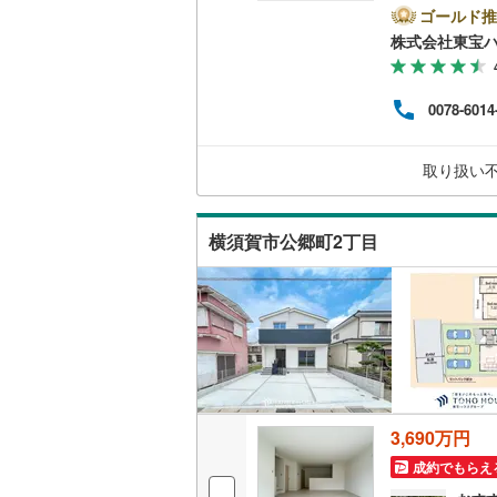
足柄上郡
ーーー
ゴールド推
二世帯向
とPa
株式会社東宝
足柄下郡
ン」
サービス
い合わ
ay
0078-6014
す。
キッチン
市銀行
り、
独立型キ
取り扱い
済額
浴室
横須賀市公郷町2丁目
浴室乾燥
バルコニー、
ウッドデ
収納
3,690万円
ウォーク
成約でもらえ
（
41
）