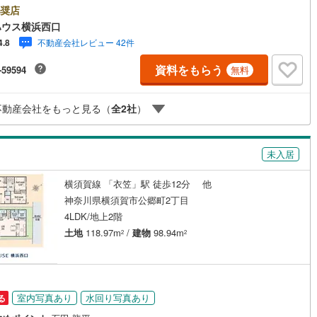
開成町
(
1
)
足柄下郡箱根町
(
0
)
ーYahoo！ 不動産キャンペーン対象店舗ーーーー当店で物件を成約する
奨店
け
（
0
）
平屋・1階建て
（
0
）
yPayボーナスライトがもらえる「Yahoo！ 不動産 物件ご成約キャンペー
ハウス横浜西口
湯河原町
(
1
)
愛甲郡愛川町
(
7
)
の対象になります。「資料をもらう」「見学予約をする」ボタンからお問
ルーム（納戸）
（
6
）
不動産会社レビュー 42件
4.8
せください。※必ずYahoo！ JAPAN IDでログインしてください。※PayP
ボーナスライトは出金と譲渡はできません。有効期限は付与日から60日で
資料をもらう
-59594
無料
ーーーーーーーーーーーーーーーーーーーーーーーーーー紹介金融機関/都
利率/年利 0.95％（変動金利）※上記金利は 2026年8月時点 のものであ
実際の適用金利は融資実行時のものとなります。金利情勢により表記の返
ッチン
（
0
）
対面キッチン
（
68
）
不動産会社をもっと見る（
全
2
社
）
と異なる場合があります。ーーーーーーーーーーーーーーーーーーー
未入居
機あり
（
73
）
横須賀線 「衣笠」駅 徒歩12分 他
神奈川県横須賀市公郷町2丁目
庭
4LDK/地上2階
ッキあり
（
0
）
土地
118.97m
/
建物
98.94m
2
2
インクローゼット
床下収納
（
62
）
室内写真あり
水回り写真あり
る