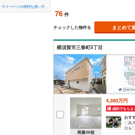
中国
LD
鳥取
緑区
(
64
)
小田急多
マイページの便利な使い方
76
リビング
件
泉区
(
150
東急田園
四国
徳島
（
68
）
まとめて
東急新横
チェックした物件を
相模原市
緑区
(
135
九州・沖縄
福岡
構造・規模・
京急逗子
神奈川県のその
横須賀市
横須賀市三春町5丁目
耐震、免
相模鉄道
ほかの地域
（
24
）
藤沢市
(
2
横浜高速
0
0
0
0
0
0
該当物件
該当物件
該当物件
該当物件
該当物件
該当物件
件
件
件
件
件
件
長期優良
逗子市
(
1
箱根登山
厚木市
(
1
立地
海老名市
4,380万円
最寄りの
綾瀬市
(
1
成約でもらえ
中郡大磯
間取り、居室
おす
〇高
足柄上郡
日を
吹き抜け
画像
36
枚
やか