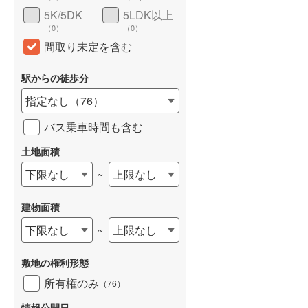
5K/5DK
5LDK以上
（
0
）
（
0
）
間取り未定を含む
駅からの徒歩分
指定なし
（
76
）
バス乗車時間も含む
土地面積
下限なし
上限なし
~
建物面積
下限なし
上限なし
~
敷地の権利形態
所有権のみ
（
76
）
情報公開日