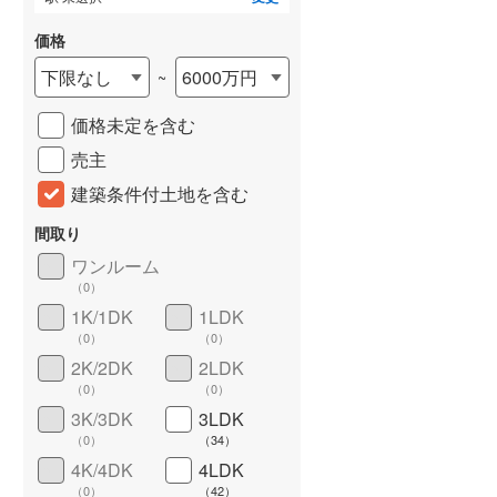
価格
下限なし
6000万円
~
価格未定を含む
売主
建築条件付土地を含む
間取り
詳しく見る
ワンルーム
（
0
）
1K/1DK
1LDK
（
0
）
（
0
）
2K/2DK
2LDK
（
0
）
（
0
）
3K/3DK
3LDK
（
0
）
（
34
）
4K/4DK
4LDK
（
0
）
（
42
）