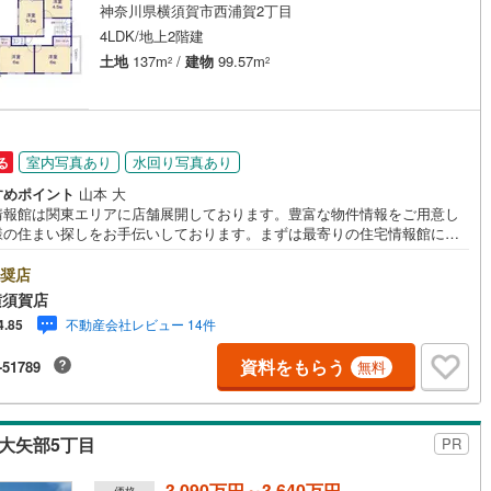
神奈川県横須賀市西浦賀2丁目
4LDK/地上2階建
土地
137m
/
建物
99.57m
2
2
室内写真あり
水回り写真あり
る
すめポイント
山本 大
情報館は関東エリアに店舗展開しております。豊富な物件情報をご用意し
様の住まい探しをお手伝いしております。まずは最寄りの住宅情報館にお
ご相談ください。【営業時間 10:00～19:00 火曜・水曜（祝日の場合
業いたします）】「資料請求」「内覧」のお問い合わせは上記時間内です
奨店
ムーズにご対応が可能です。スタッフ一同お客様のお問合せをお待ちして
横須賀店
ます。【住宅ローン相談会】開催中無理のない住宅ローンの試算やご購入
不動産会社レビュー 14件
4.85
にかかる諸費用の概算も行っております。しっかりとした資金計画のアド
スをさせて頂きますので、お気軽にご相談ください。お客様第一主義をモ
資料をもらう
-51789
無料
-にお引越しをしてからも安心して住んでいただけるよう、末永く誠実に努
せて頂きます。住宅情報館にお越し頂けたら、物件のご紹介だけではな
お住まいの疑問、不安、お家の事ならなんでもご相談いただけます。お客
要望をお伺いしながら誠心誠意、全力でサポートさせて頂きます。お客様
大矢部5丁目
PR
一人に合わせたライフプランのご提案をさせていただきます。お気軽にご
ください。
3,090万円～3,640万円
価格