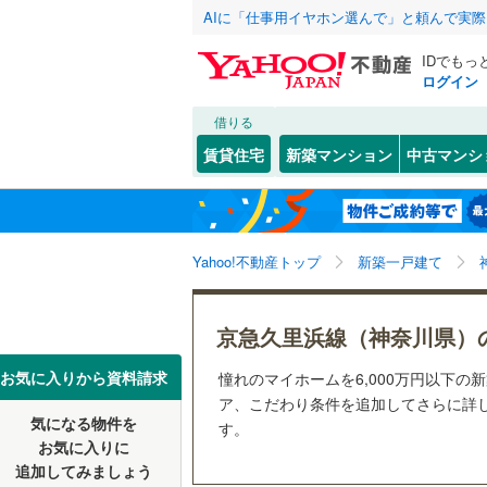
AIに「仕事用イヤホン選んで」と頼んで実
IDでもっ
ログイン
借りる
北海道
JR
北海道
湘南新宿
こだわり条件
設備
賃貸住宅
新築マンション
中古マンシ
(
571
)
床暖房
（
川崎市
川崎区
(
3
東北
青森
南武線
(
21
堀ノ内
(
8
)
(
2
駐車場2
高津区
(
4
根岸線
(
32
(
7
)
関東
東京
Yahoo!不動産トップ
新築一戸建て
ＴＶモニ
麻生区
(
1
中央本線（
（
73
）
信越・北陸
新潟
御殿場線
(
横浜市
鶴見区
(
1
京急久里浜線（神奈川県）
配置、向き、
中区
(
35
)
東海
愛知
お気に入りから資料請求
憧れのマイホームを6,000万円以下の
地下鉄
横浜市営
前道6m
ア、こだわり条件を追加してさらに詳し
磯子区
(
7
気になる物件を
す。
近畿
大阪
平坦地
（
お気に入りに
戸塚区
(
1
私鉄・その他
京王相模
追加してみましょう