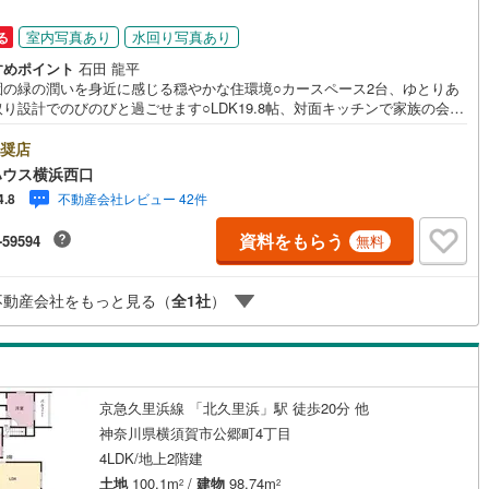
室内写真あり
水回り写真あり
る
すめポイント
石田 龍平
園の緑の潤いを身近に感じる穏やかな住環境○カースペース2台、ゆとりあ
り設計でのびのびと過ごせます○LDK19.8帖、対面キッチンで家族の会話
みますーーーーYahoo！ 不動産キャンペーン対象店舗ーーーー当店で物
約するとPayPayボーナスライトがもらえる「Yahoo！ 不動産 物件ご成
奨店
ャンペーン」の対象になります。「資料をもらう」「見学予約をする」ボ
ハウス横浜西口
らお問い合わせください。※必ずYahoo！ JAPAN IDでログインしてくだ
不動産会社レビュー 42件
4.8
。※PayPayボーナスライトは出金と譲渡はできません。有効期限は付与日
60日です。ーーーーーーーーーーーーーーーーーーーーーーーーーー紹介
資料をもらう
-59594
無料
関/都市銀行利率/年利 0.95％（変動金利）※上記金利は 2026年8月時点
のであり、実際の適用金利は融資実行時のものとなります。金利情勢によ
記の返済額と異なる場合があります。ーーーーーーーーーーーーーーーー
不動産会社をもっと見る（
全
1
社
）
ーーーーーーー
京急久里浜線 「北久里浜」駅 徒歩20分 他
神奈川県横須賀市公郷町4丁目
4LDK/地上2階建
土地
100.1m
/
建物
98.74m
2
2