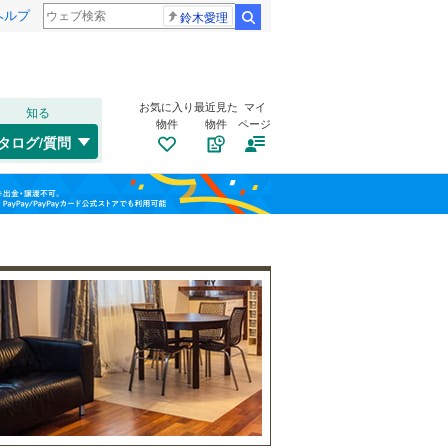
ヘルプ
鈴木愛理
検索
お気に入り
最近見た
マイ
知る
物件
物件
ページ
東海道本線
(
1,220
)
タログ/質問
トイレ２か所
（
73
）
中原区
(
24
)
福島
横浜線
(
1,039
)
太陽光発電システム
（
0
）
宮前区
(
139
)
相模線
(
1,495
)
栃木
群馬
山梨
埼京線
(
42
)
西区
(
45
)
保土ケ谷区
(
98
)
南道路
（
24
）
港北区
(
28
)
和歌山
旭区
(
191
)
小田急江ノ島線
(
1,102
)