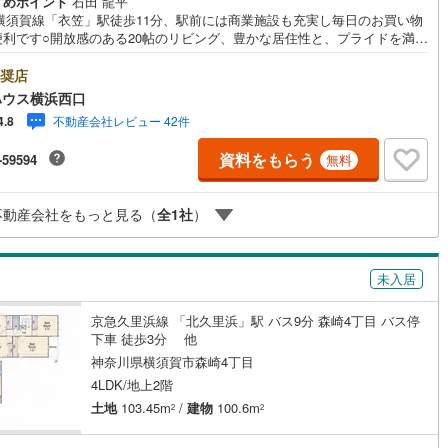
すめポイント
石田 龍平
R横須賀線「衣笠」駅徒歩11分、駅前には商業施設も充実し毎日のお買い物
便利です○開放感のある20帖のリビング、豊かな居住性と、プライドを満た
契約、入居関連など
オリティが見事に調和した住空間○南北両面道路に接道、陽当たりと開放感
える立地ーーーーYahoo！ 不動産キャンペーン対象店舗ーーーー当店で
奨店
能
（
3
）
成約するとPayPayボーナスライトがもらえる「Yahoo！ 不動産 物件ご
ハウス横浜西口
キャンペーン」の対象になります。「資料をもらう」「見学予約をする」
不動産会社レビュー 42件
4.8
からお問い合わせください。※必ずYahoo！ JAPAN IDでログインしてく
応
い。※PayPayボーナスライトは出金と譲渡はできません。有効期限は付与
資料をもらう
-59594
無料
ら60日です。ーーーーーーーーーーーーーーーーーーーーーーーーーー紹
ン内見(相談)可
（
6
）
IT重説可
（
4
）
機関/都市銀行利率/年利 0.95％（変動金利）※上記金利は 2026年8月時点
のであり、実際の適用金利は融資実行時のものとなります。金利情勢によ
不動産会社をもっと見る（
全
1
社
）
記の返済額と異なる場合があります。ーーーーーーーーーー
ン対応とは？
未入居
京急久里浜線 「北久里浜」駅 バス9分 森崎4丁目 バス停
下車 徒歩3分 他
神奈川県横須賀市森崎4丁目
4LDK/地上2階
土地
103.45m
/
建物
100.6m
2
2