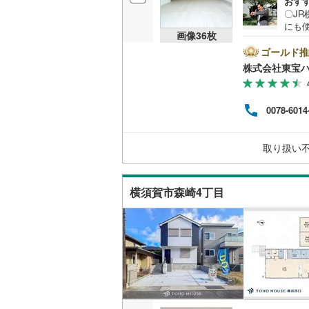
おす
〇J
にも
販売、価格、
画像
36
枚
すク
を得ら
ゴールド推
即入居可
物件を
株式会社東宝
成約
ボタン
オンライン対
ださ
0078-6014
日か
オンライ
介金融
のも
取り扱い
り表
オンライ
横須賀市森崎4丁目