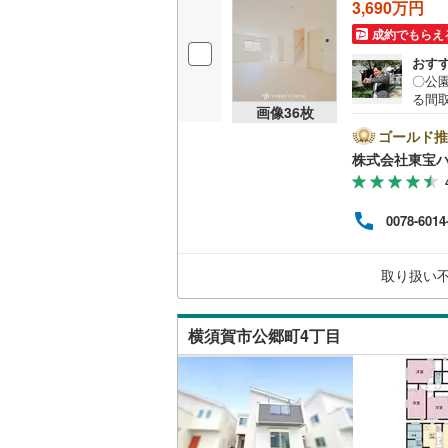
3,690万円
成約でもらえ
おす
〇公
る間取
画像
36
枚
がはず
件を成
ゴールド推
約キ
株式会社東宝
タンか
さい
から
0078-6014
金融機
のも
り表
取り扱い
ーー
横須賀市公郷町4丁目