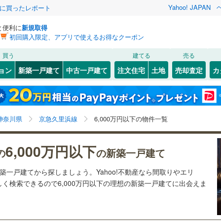
Yahoo! JAPAN
際に買ったレポート
と便利に
新規取得
初回購入限定、アプリで使えるお得なクーポン
検索条件を保存しました
買う
建てる
売る
ライン（宇都宮～逗子）
湘南新宿ライン（前橋～小田原）
ョン
新築一戸建て
中古一戸建て
注文住宅
土地
売却査定
カ
(
1,203
)
この検索条件の新着物件通知は、
マイページ
から設定できます。
0
）
オール電化
（
1
）
6
)
幸区
(
37
)
岩手
宮城
秋田
山形
9
)
鶴見線
(
96
)
YRP野比
0
)
(
25
)
(
16
)
(
18
)
(
21
)
(
22
)
台以上
（
62
）
ビルトインガレージ
（
1
）
1
)
多摩区
(
58
)
5
)
横須賀線
(
625
)
神奈川県、京急久里浜線、6,000万円、建築条件付き土
神奈川
埼玉
千葉
茨城
神奈川県
京急久里浜線
6,000万円以下の物件一覧
(
20
)
タ付インターホン
防犯カメラ
（
0
）
04
)
地を含む、間取り未定を含む
JR東日本）
(
6
)
京浜東北線
(
448
)
長野
富山
石川
福井
6,000万円以下
37
)
東海道新幹線
(
32
)
15
)
神奈川区
(
62
)
の
の新築一戸建て
建ち方、日当たり
閉じる
閉じる
お気に入りリストを見る
お気に入りリストを見る
閉じる
閉じる
南区
(
74
)
岐阜
静岡
三重
新築一戸建てから探しましょう。Yahoo!不動産なら間取りやエリ
検索条件を保存する
地下鉄ブルーライン
(
722
)
横浜市営地下鉄グリーンライン
以上
（
18
）
角地
（
14
）
く検索できるので6,000万円以下の理想の新築一戸建てに出会えま
(
208
)
4
)
金沢区
(
112
)
マイページ
兵庫
京都
滋賀
奈良
15
）
99
)
港南区
(
80
)
原線
(
344
)
小田急小田原線
(
1,574
)