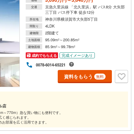
京急久里浜線 「北久里浜」駅 バス8分 大矢部
交通
三丁目 バス停下車 徒歩12分
神奈川県横須賀市大矢部5丁目
所在地
4LDK
間取り
2階建て
建物階
95.09m
～200.85m
土地面積
2
2
85.9m
～99.78m
建物面積
2
2
完成イメージあり
成約でもらえる
0078-6014-65221
資料をもらう
無料
ル店
0m～770m）急な買い物にも便利です。
広く感じられます。
ためお部屋を広く活用できます。