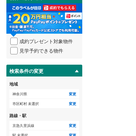
け
足柄下郡真鶴町
(
0
)
3階建て以上
（
2
）
取
る
愛甲郡清川村
(
0
)
・
条
件
を
成約プレゼント対象物件
マ
イ
見学予約できる物件
ペ
ー
ジ
に
検索条件の変更
保
存
地域
す
る
神奈川県
変更
市区町村 未選択
変更
路線・駅
京急久里浜線
変更
駅 未選択
変更