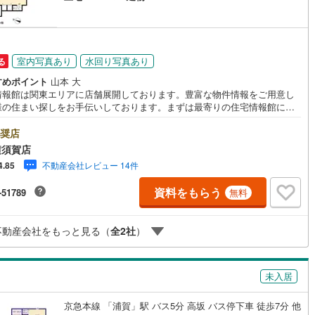
室内写真あり
水回り写真あり
る
すめポイント
山本 大
情報館は関東エリアに店舗展開しております。豊富な物件情報をご用意し
様の住まい探しをお手伝いしております。まずは最寄りの住宅情報館にお
ご相談ください。【営業時間 10:00～19:00 火曜・水曜（祝日の場合
業いたします）】「資料請求」「内覧」のお問い合わせは上記時間内です
奨店
ムーズにご対応が可能です。スタッフ一同お客様のお問合せをお待ちして
横須賀店
ます。【住宅ローン相談会】開催中無理のない住宅ローンの試算やご購入
不動産会社レビュー 14件
4.85
にかかる諸費用の概算も行っております。しっかりとした資金計画のアド
スをさせて頂きますので、お気軽にご相談ください。お客様第一主義をモ
資料をもらう
-51789
無料
-にお引越しをしてからも安心して住んでいただけるよう、末永く誠実に努
せて頂きます。住宅情報館にお越し頂けたら、物件のご紹介だけではな
お住まいの疑問、不安、お家の事ならなんでもご相談いただけます。お客
不動産会社をもっと見る（
全
2
社
）
要望をお伺いしながら誠心誠意、全力でサポートさせて頂きます。お客様
一人に合わせたライフプランのご提案をさせていただきます。お気軽にご
ください。
未入居
京急本線 「浦賀」駅 バス5分 高坂 バス停下車 徒歩7分 他