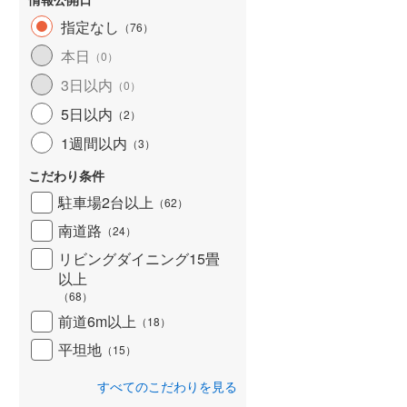
指定なし
（
76
）
本日
（
0
）
3日以内
（
0
）
5日以内
（
2
）
1週間以内
（
3
）
こだわり条件
駐車場2台以上
（
62
）
南道路
（
24
）
リビングダイニング15畳
以上
（
68
）
前道6m以上
（
18
）
平坦地
（
15
）
すべてのこだわりを見る