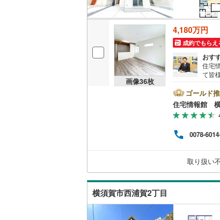
4,180万円
成約でもらえ
おす
住宅
て皆
画像
36
枚
気軽に
は営
ゴールド推
とス
住宅情報館 
おり
の際
バイ
0078-6014
ット
めさ
く、
取り扱い
様の
一人
相談
横須賀市西浦賀2丁目