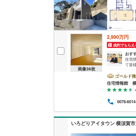
2,990万円
成約でもらえ
おす
住宅
て皆
画像
36
枚
気軽に
は営
ゴールド推
とス
住宅情報館 
おり
の際
バイ
0078-6014
ット
めさ
く、
様の
いろどりアイタウン 横須賀市
一人
相談