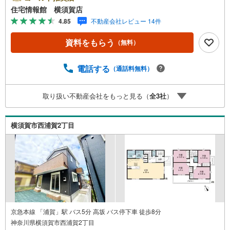
ンの試算やご購入の際にかかる諸費用の概算も行っており
住宅情報館 横須賀店
ます。しっかりとした資金計画のアドバイスをさせて頂き
4.85
不動産会社レビュー 14件
ますので、お気軽にご相談ください。
資料をもらう
（無料）
電話する
（通話料無料）
取り扱い不動産会社をもっと見る（
全
3
社
）
横須賀市西浦賀2丁目
京急本線 「浦賀」駅 バス5分 高坂 バス停下車 徒歩8分
神奈川県横須賀市西浦賀2丁目