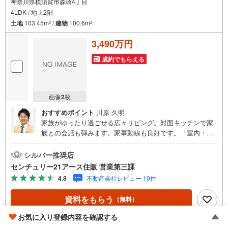
神奈川県横須賀市森崎4丁目
4LDK / 地上2階
土地
103.45m
/
建物
100.6m
2
2
3,490万円
成約でもらえる
画像
2
枚
おすすめポイント
川原 久明
家族がゆったり過ごせる広々リビング。対面キッチンで家
族との会話も弾みます。家事動線も良好です。「室内・現
地を見学する」ボタンよりご予約いただくとご見学がスム
ーズになります。【センチュリー21アース住販のポイン
シルバー推奨店
ト】◆センチュリオン獲得店舗◆全国約970店舗あるセンチ
センチュリー21アース住販 営業第三課
ュリー21のお店。その中でも、アメリカ本部が設ける一定
4.8
不動産会社レビュー 10件
基準を満たした、上位4％しか受賞できない賞。それが「セ
ンチュリオン」です。弊社はそのセンチュリオンを2002年
資料をもらう
（無料）
から欠かすことなく取り続けております。◆住宅ローン相
談会◆お客様にあった無理のない住宅ローンの試算やご購
お気に入り登録内容を確認する
入の際に実際かかる諸費用の概算も行っております。人生
電話する
（通話料無料）