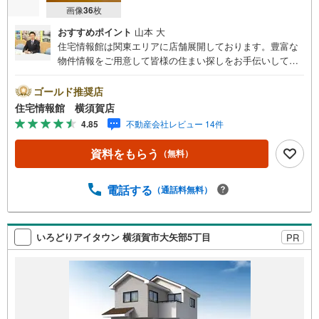
画像
36
枚
おすすめポイント
山本 大
住宅情報館は関東エリアに店舗展開しております。豊富な
物件情報をご用意して皆様の住まい探しをお手伝いしてお
ります。まずは最寄りの住宅情報館にお気軽にご相談くだ
さい。【営業時間 10:00～19:00 火曜・水曜（祝日の場
ゴールド推奨店
合は営業いたします）】「資料請求」「内覧」のお問い合
住宅情報館 横須賀店
わせは上記時間内ですとスムーズにご対応が可能です。ス
4.85
不動産会社レビュー 14件
タッフ一同お客様のお問合せをお待ちしております。【住
宅ローン相談会】開催中無理のない住宅ローンの試算やご
資料をもらう
（無料）
購入の際にかかる諸費用の概算も行っております。しっか
りとした資金計画のアドバイスをさせて頂きますので、お
気軽にご相談ください。お客様第一主義をモット-にお引越
電話する
（通話料無料）
しをしてからも安心して住んでいただけるよう、末永く誠
実に努めさせて頂きます。住宅情報館にお越し頂けたら、
物件のご紹介だけではなく、お住まいの疑問、不安、お家
いろどりアイタウン 横須賀市大矢部5丁目
PR
の事ならなんでもご相談いただけます。お客様の要望をお
伺いしながら誠心誠意、全力でサポートさせて頂きます。
お客様一人一人に合わせたライフプランのご提案をさせて
いただきます。お気軽にご相談ください。