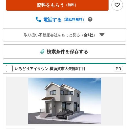
リオン」です。弊社はそのセンチュリオンを2002年から欠
資料をもらう
（無料）
かすことなく取り続けております。◆住宅ローン相談会◆
お客様にあった無理のない住宅ローンの試算やご購入の際
に実際かかる諸費用の概算も行っております。人生最大の
電話する
（通話料無料）
お買い物になりますので、しっかりとした資金計画のアド
バイスをさせて頂きます。◆優遇金利にこだわる◆大きな
取り扱い不動産会社をもっと見る（
全
1
社
）
金額を長期間で返済する住宅ローンは優遇金利が0.1％変わ
るだけで、支払い総額に大きな変化が生じます。取引の多
こ
い弊社は金融機関の特色、傾向、トレンドを熟知しており
検索条件を保存する
ますので、お客様のニーズにあった金融機関をご紹介させ
の
て頂きます。
検
索
いろどりアイタウン 横須賀市大矢部5丁目
PR
条
件
で
通
知
を
受
け
取