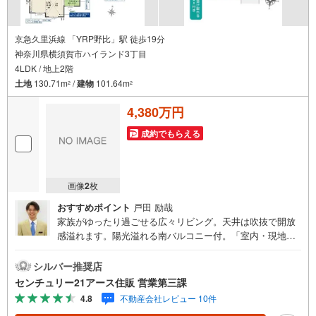
京急久里浜線 「YRP野比」駅 徒歩19分
神奈川県横須賀市ハイランド3丁目
4LDK / 地上2階
土地
130.71m
/
建物
101.64m
2
2
4,380万円
成約でもらえる
画像
2
枚
おすすめポイント
戸田 励哉
家族がゆったり過ごせる広々リビング。天井は吹抜で開放
感溢れます。陽光溢れる南バルコニー付。「室内・現地を
見学する」ボタンよりご予約いただくとご見学がスムーズ
になります。【センチュリー21アース住販のポイント】◆
シルバー推奨店
センチュリオン獲得店舗◆全国約970店舗あるセンチュリー
センチュリー21アース住販 営業第三課
21のお店。その中でも、アメリカ本部が設ける一定基準を
4.8
不動産会社レビュー 10件
満たした、上位4％しか受賞できない賞。それが「センチュ