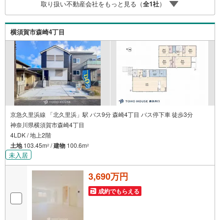
取り扱い不動産会社をもっと見る（
全
1
社
）
上記金利は 2026年8月時点 のものであり、実際の適用金利
は融資実行時のものとなります。金利情勢により表記の返
済額と異なる場合があります。ーーーーーーーーーー
横須賀市森崎4丁目
京急久里浜線 「北久里浜」駅 バス9分 森崎4丁目 バス停下車 徒歩3分
神奈川県横須賀市森崎4丁目
4LDK / 地上2階
土地
103.45m
/
建物
100.6m
2
2
未入居
3,690万円
成約でもらえる