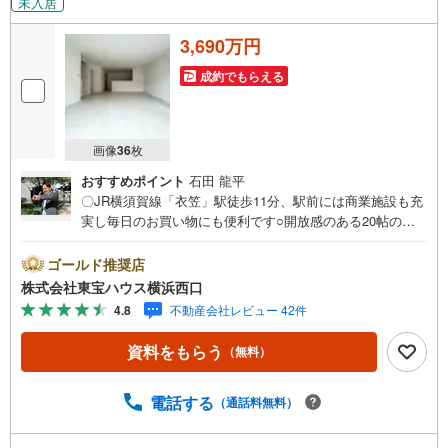
未入居
3,690万円
成約でもらえる
画像
36
枚
おすすめポイント
石田 龍平
〇JR横須賀線「衣笠」駅徒歩11分、駅前には商業施設も充
実し毎日のお買い物にも便利です○開放感のある20帖のリ
ビング、豊かな居住性と、プライドを満たすクオリティが
見事に調和した住空間○南北両面道路に接道、陽当たりと開
ゴールド推奨店
放感を得らえる立地ーーーーYahoo！ 不動産キャンペーン
株式会社東宝ハウス横浜西口
対象店舗ーーーー当店で物件を成約するとPayPayボーナス
4.8
不動産会社レビュー 42件
ライトがもらえる「Yahoo！ 不動産 物件ご成約キャンペー
ン」の対象になります。「資料をもらう」「見学予約をす
資料をもらう
（無料）
る」ボタンからお問い合わせください。※必ずYahoo！ JAP
AN IDでログインしてください。※PayPayボーナスライト
は出金と譲渡はできません。有効期限は付与日から60日で
電話する
（通話料無料）
す。ーーーーーーーーーーーーーーーーーーーーーーーー
ーー紹介金融機関/都市銀行利率/年利 0.95％（変動金利）※