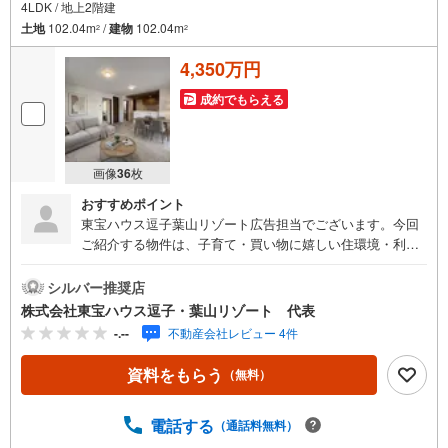
4LDK / 地上2階建
土地
102.04m
/
建物
102.04m
2
2
4,350万円
成約でもらえる
画像
36
枚
おすすめポイント
東宝ハウス逗子葉山リゾート広告担当でございます。今回
ご紹介する物件は、子育て・買い物に嬉しい住環境・利便
性とゆとりの生活が叶う新築戸建のご紹介です 《東宝ハウ
ス逗子葉山リゾート》私たちは、この地域に特化した不動
シルバー推奨店
産仲介を通じて、皆さまが理想とする暮らしを実現するお
株式会社東宝ハウス逗子・葉山リゾート 代表
手伝いをしています。住まい選びは、単に「家を買う・借
-.--
不動産会社レビュー 4件
りる」ことではなく、「どんな人生を送りたいか」を考え
る大切なプロセスです。逗子・葉山には、海を望む戸建
資料をもらう
（無料）
て、緑豊かな住宅街、趣のある古民家など、さまざまな魅
力的な物件があります。地域の雰囲気や暮らし方、コミュ
ニティの魅力まで、リアルな情報をお伝えしながら、お客
電話する
（通話料無料）
様一人ひとりに最適なご提案をいたします。「週末だけで