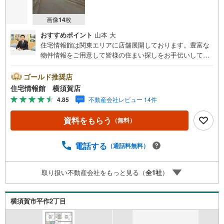
画像
14
枚
おすすめポイント
山本 大
住宅情報館は関東エリアに店舗展開しております。豊富な
物件情報をご用意して皆様の住まい探しをお手伝いしてお
ります。まずは最寄りの住宅情報館にお気軽にご相談くだ
さい。【営業時間 10:00～19:00 火曜・水曜（祝日の場
ゴールド推奨店
合は営業いたします）】「資料請求」「内覧」のお問い合
住宅情報館 横須賀店
わせは上記時間内ですとスムーズにご対応が可能です。ス
4.85
不動産会社レビュー 14件
タッフ一同お客様のお問合せをお待ちしております。【住
宅ローン相談会】開催中無理のない住宅ローンの試算やご
資料をもらう
（無料）
購入の際にかかる諸費用の概算も行っております。しっか
りとした資金計画のアドバイスをさせて頂きますので、お
気軽にご相談ください。お客様第一主義をモット-にお引越
電話する
（通話料無料）
しをしてからも安心して住んでいただけるよう、末永く誠
実に努めさせて頂きます。住宅情報館にお越し頂けたら、
取り扱い不動産会社をもっと見る（
全
1
社
）
物件のご紹介だけではなく、お住まいの疑問、不安、お家
の事ならなんでもご相談いただけます。お客様の要望をお
伺いしながら誠心誠意、全力でサポートさせて頂きます。
横須賀市平作2丁目
お客様一人一人に合わせたライフプランのご提案をさせて
いただきます。お気軽にご相談ください。