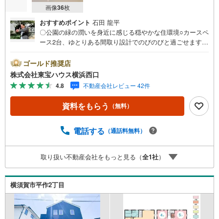
画像
36
枚
おすすめポイント
石田 龍平
〇公園の緑の潤いを身近に感じる穏やかな住環境○カースペ
ース2台、ゆとりある間取り設計でのびのびと過ごせます○
LDK19.8帖、対面キッチンで家族の会話がはずみますーー
ーーYahoo！ 不動産キャンペーン対象店舗ーーーー当店で
ゴールド推奨店
物件を成約するとPayPayボーナスライトがもらえる「Yah
株式会社東宝ハウス横浜西口
oo！ 不動産 物件ご成約キャンペーン」の対象になりま
4.8
不動産会社レビュー 42件
す。「資料をもらう」「見学予約をする」ボタンからお問
い合わせください。※必ずYahoo！ JAPAN IDでログインし
資料をもらう
（無料）
てください。※PayPayボーナスライトは出金と譲渡はでき
ません。有効期限は付与日から60日です。ーーーーーーー
ーーーーーーーーーーーーーーーーーーー紹介金融機関/都
電話する
（通話料無料）
市銀行利率/年利 0.95％（変動金利）※上記金利は 2026年8
月時点 のものであり、実際の適用金利は融資実行時のもの
取り扱い不動産会社をもっと見る（
全
1
社
）
となります。金利情勢により表記の返済額と異なる場合が
あります。ーーーーーーーーーーーーーーーーーーーーー
ーーーー
横須賀市平作2丁目