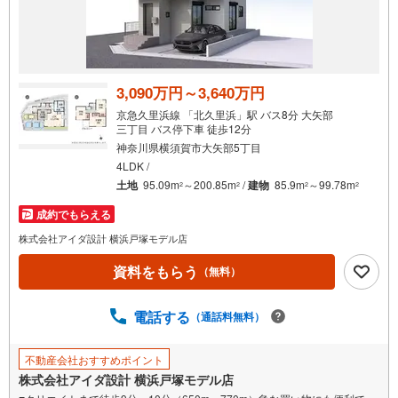
3,090万円～3,640万円
京急久里浜線 「北久里浜」駅 バス8分 大矢部
三丁目 バス停下車 徒歩12分
神奈川県横須賀市大矢部5丁目
4LDK /
土地
95.09m
～200.85m
/
建物
85.9m
～99.78m
2
2
2
2
成約でもらえる
株式会社アイダ設計 横浜戸塚モデル店
資料をもらう
（無料）
電話する
（通話料無料）
不動産会社おすすめポイント
株式会社アイダ設計 横浜戸塚モデル店