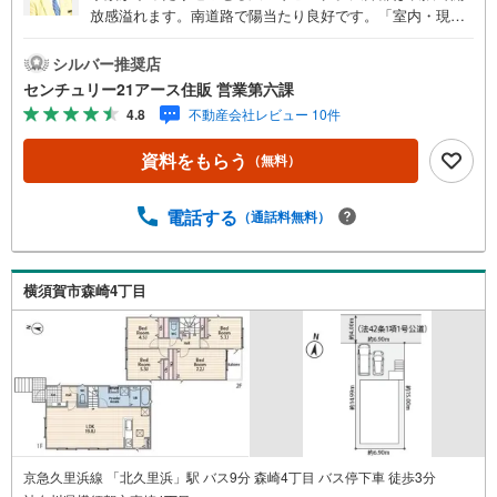
放感溢れます。南道路で陽当たり良好です。「室内・現地
を見学する」ボタンよりご予約いただくとご見学がスムー
ズになります。【センチュリー21アース住販のポイント】
シルバー推奨店
◆センチュリオン獲得店舗◆全国約970店舗あるセンチュリ
センチュリー21アース住販 営業第六課
ー21のお店。その中でも、アメリカ本部が設ける一定基準
4.8
不動産会社レビュー 10件
を満たした、上位4％しか受賞できない賞。それが「センチ
ュリオン」です。弊社はそのセンチュリオンを2002年から
資料をもらう
（無料）
欠かすことなく取り続けております。◆住宅ローン相談会
◆お客様にあった無理のない住宅ローンの試算やご購入の
際に実際かかる諸費用の概算も行っております。人生最大
電話する
（通話料無料）
のお買い物になりますので、しっかりとした資金計画のア
ドバイスをさせて頂きます。◆優遇金利にこだわる◆大き
な金額を長期間で返済する住宅ローンは優遇金利が0.1％変
横須賀市森崎4丁目
わるだけで、支払い総額に大きな変化が生じます。取引の
多い弊社は金融機関の特色、傾向、トレンドを熟知してお
りますので、お客様のニーズにあった金融機関をご紹介さ
せて頂きます。
京急久里浜線 「北久里浜」駅 バス9分 森崎4丁目 バス停下車 徒歩3分