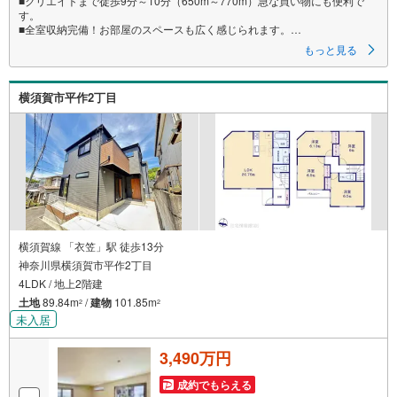
■クリエイトまで徒歩9分～10分（650m～770m）急な買い物にも便利で
す。
■全室収納完備！お部屋のスペースも広く感じられます。
■LDKと洋室畳敷きは続き間設計のためお部屋を広く活用できます。
もっと見る
横須賀市平作2丁目
横須賀線 「衣笠」駅 徒歩13分
神奈川県横須賀市平作2丁目
4LDK / 地上2階建
土地
89.84m
/
建物
101.85m
2
2
未入居
3,490万円
成約でもらえる