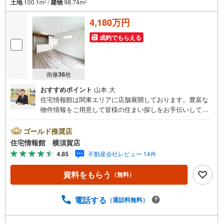
土地
100.1m
/
建物
98.74m
2
2
4,180万円
成約でもらえる
画像
36
枚
おすすめポイント
山本 大
住宅情報館は関東エリアに店舗展開しております。豊富な
物件情報をご用意して皆様の住まい探しをお手伝いしてお
ります。まずは最寄りの住宅情報館にお気軽にご相談くだ
さい。【営業時間 10:00～19:00 火曜・水曜（祝日の場
ゴールド推奨店
合は営業いたします）】「資料請求」「内覧」のお問い合
住宅情報館 横須賀店
わせは上記時間内ですとスムーズにご対応が可能です。ス
4.85
不動産会社レビュー 14件
タッフ一同お客様のお問合せをお待ちしております。【住
宅ローン相談会】開催中無理のない住宅ローンの試算やご
資料をもらう
（無料）
購入の際にかかる諸費用の概算も行っております。しっか
りとした資金計画のアドバイスをさせて頂きますので、お
気軽にご相談ください。お客様第一主義をモット-にお引越
電話する
（通話料無料）
しをしてからも安心して住んでいただけるよう、末永く誠
実に努めさせて頂きます。住宅情報館にお越し頂けたら、