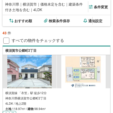
神奈川県｜横須賀市｜価格未定を含む｜建築条件
条件変更
付き土地を含む｜4LDK
おすすめ順
検索条件保存
通知設定
43
件
すべての物件をチェックする
横須賀市公郷町2丁目
横須賀線 「衣笠」駅 徒歩12分
神奈川県横須賀市公郷町2丁目
4LDK / 地上2階
土地
118.97m
/
建物
98.94m
2
2