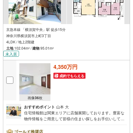
いただきます。お気軽にご相談ください。
京急本線 「横須賀中央」駅 徒歩15分
神奈川県横須賀市上町3丁目
4LDK / 地上2階建
土地
102.04m
/
建物
95.01m
2
2
未入居
4,350万円
成約でもらえる
画像
36
枚
おすすめポイント
山本 大
住宅情報館は関東エリアに店舗展開しております。豊富な
物件情報をご用意して皆様の住まい探しをお手伝いしてお
ります。まずは最寄りの住宅情報館にお気軽にご相談くだ
さい。住宅ローン相談会も同時開催中無理のない住宅ロー
ゴールド推奨店