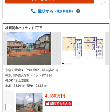
え、最寄駅でお待ち合わせ、弊社へのご来社等ご相談下さ
い。○FPによるライフプランのシミュレーションライフプ
ランにあった資金計画や、住宅ローンのご相談など。○キッ
電話する
（通話料無料）
ズスペースもご用意しております○お車の無料提携駐車場が
ございます詳しくは営業スタッフよりお伝えさせて頂きま
す。なんでもお気軽にお申し付けくださいませ。
横須賀市ハイランド2丁目
京急久里浜線 「YRP野比」駅 徒歩20分
神奈川県横須賀市ハイランド2丁目
4LDK / 地上2階建
土地
138.91m
/
建物
101.85m
2
2
4,180万円
成約でもらえる