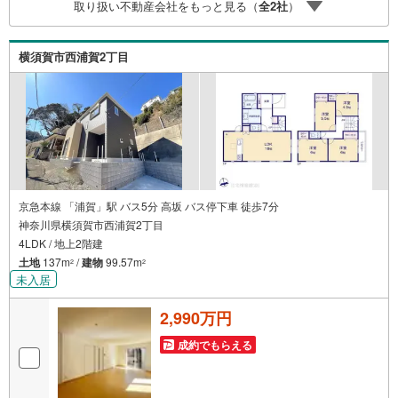
取り扱い不動産会社をもっと見る（
全
2
社
）
物件のご紹介だけではなく、お住まいの疑問、不安、お家
の事ならなんでもご相談いただけます。お客様の要望をお
伺いしながら誠心誠意、全力でサポートさせて頂きます。
横須賀市西浦賀2丁目
お客様一人一人に合わせたライフプランのご提案をさせて
いただきます。お気軽にご相談ください。
京急本線 「浦賀」駅 バス5分 高坂 バス停下車 徒歩7分
神奈川県横須賀市西浦賀2丁目
4LDK / 地上2階建
土地
137m
/
建物
99.57m
2
2
未入居
2,990万円
成約でもらえる