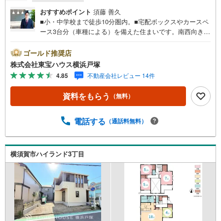
おすすめポイント
須藤 善久
■小・中学校まで徒歩10分圏内。■宅配ボックスやカースペ
ース3台分（車種による）を備えた住まいです。南西向きイ
ンナーバルコニーを採用し、長期優良住宅の安心感も魅力
です♪＝＝＝＝＝＝＝＝＝＝＝＝＝＝＝＝＝＝＝＝【東宝
ゴールド推奨店
ハウス横浜戸塚】提携銀行 じぶん銀行利用可 *がん100％保
株式会社東宝ハウス横浜戸塚
証団信＋全疾病保障付き＝＝＝＝＝＝＝＝＝＝＝＝＝＝＝
4.85
不動産会社レビュー 14件
＝＝＝＝＝○現地見学会（事前に必ずお問い合わせくださ
い）毎日、ご見学・ご相談が可能です。9:00～21:00まで。
資料をもらう
（無料）
ご自宅へお迎え、最寄駅でお待ち合わせ、弊社へのご来社
等ご相談下さい。○FPによるライフプランのシミュレーシ
ョンライフプランにあった資金計画や、住宅ローンのご相
電話する
（通話料無料）
談など。○キッズスペースもご用意しております○お車の無
料提携駐車場がございます詳しくは営業スタッフよりお伝
えさせて頂きます。なんでもお気軽にお申し付けください
横須賀市ハイランド3丁目
ませ。