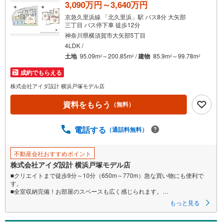
る
3,090万円～3,640万円
・
京急久里浜線 「北久里浜」駅 バス8分 大矢部
条
三丁目 バス停下車 徒歩12分
件
神奈川県横須賀市大矢部5丁目
を
4LDK /
マ
土地
95.09m
～200.85m
/
建物
85.9m
～99.78m
2
2
2
2
イ
成約でもらえる
ペ
株式会社アイダ設計 横浜戸塚モデル店
ー
ジ
資料をもらう
（無料）
に
保
電話する
（通話料無料）
存
す
る
不動産会社おすすめポイント
株式会社アイダ設計 横浜戸塚モデル店
■クリエイトまで徒歩9分～10分（650m～770m）急な買い物にも便利で
す。
■全室収納完備！お部屋のスペースも広く感じられます。
■LDKと洋室畳敷きは続き間設計のためお部屋を広く活用できます。
もっと見る