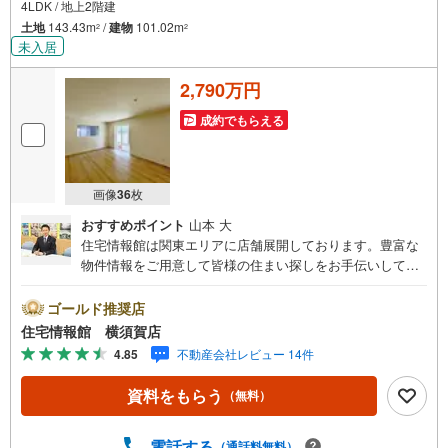
4LDK / 地上2階建
土地
143.43m
/
建物
101.02m
2
2
未入居
2,790万円
成約でもらえる
画像
36
枚
おすすめポイント
山本 大
住宅情報館は関東エリアに店舗展開しております。豊富な
物件情報をご用意して皆様の住まい探しをお手伝いしてお
ります。まずは最寄りの住宅情報館にお気軽にご相談くだ
さい。住宅ローン相談会も同時開催中無理のない住宅ロー
ゴールド推奨店
ンの試算やご購入の際にかかる諸費用の概算も行っており
住宅情報館 横須賀店
ます。しっかりとした資金計画のアドバイスをさせて頂き
4.85
不動産会社レビュー 14件
ますので、お気軽にご相談ください。
資料をもらう
（無料）
電話する
（通話料無料）