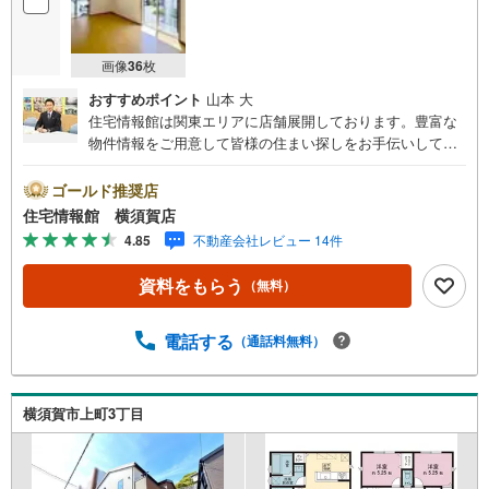
画像
36
枚
おすすめポイント
山本 大
住宅情報館は関東エリアに店舗展開しております。豊富な
物件情報をご用意して皆様の住まい探しをお手伝いしてお
ります。まずは最寄りの住宅情報館にお気軽にご相談くだ
さい。【営業時間 10:00～19:00 火曜・水曜（祝日の場
ゴールド推奨店
合は営業いたします）】「資料請求」「内覧」のお問い合
住宅情報館 横須賀店
わせは上記時間内ですとスムーズにご対応が可能です。ス
4.85
不動産会社レビュー 14件
タッフ一同お客様のお問合せをお待ちしております。【住
宅ローン相談会】開催中無理のない住宅ローンの試算やご
資料をもらう
（無料）
購入の際にかかる諸費用の概算も行っております。しっか
りとした資金計画のアドバイスをさせて頂きますので、お
気軽にご相談ください。お客様第一主義をモット-にお引越
電話する
（通話料無料）
しをしてからも安心して住んでいただけるよう、末永く誠
実に努めさせて頂きます。住宅情報館にお越し頂けたら、
物件のご紹介だけではなく、お住まいの疑問、不安、お家
横須賀市上町3丁目
の事ならなんでもご相談いただけます。お客様の要望をお
伺いしながら誠心誠意、全力でサポートさせて頂きます。
お客様一人一人に合わせたライフプランのご提案をさせて