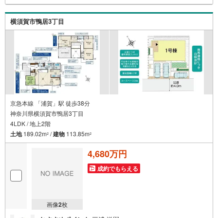
も海のそばで過ごしたい」「将来的に移住を考えている」
「理想の住まいを見つけたい」-- そんな思いをお持ちの方
横須賀市鴨居3丁目
は、ぜひ私たちにご相談ください。逗子・葉山の魅力を知
り尽くしたプロとして、皆さまの新しい暮らしの第一歩を
全力でサポートいたします。どうぞお気軽にお問い合わせ
ください。
京急本線 「浦賀」駅 徒歩38分
神奈川県横須賀市鴨居3丁目
4LDK / 地上2階
土地
189.02m
/
建物
113.85m
2
2
4,680万円
成約でもらえる
画像
2
枚