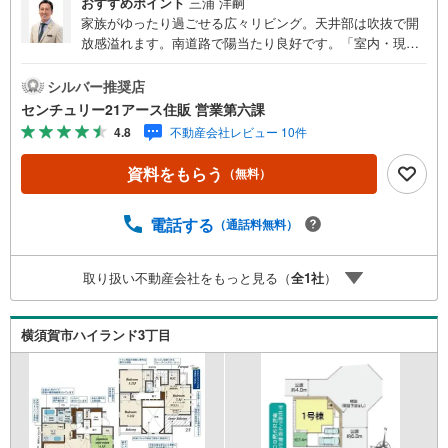
おすすめポイント
三浦 洋嗣
家族がゆったり過ごせる広々リビング。天井部は吹抜で開
放感溢れます。南道路で陽当たり良好です。「室内・現地
を見学する」ボタンよりご予約いただくとご見学がスムー
ズになります。【センチュリー21アース住販のポイント】
シルバー推奨店
◆センチュリオン獲得店舗◆全国約970店舗あるセンチュリ
センチュリー21アース住販 営業第六課
ー21のお店。その中でも、アメリカ本部が設ける一定基準
4.8
不動産会社レビュー 10件
を満たした、上位4％しか受賞できない賞。それが「センチ
ュリオン」です。弊社はそのセンチュリオンを2002年から
資料をもらう
（無料）
欠かすことなく取り続けております。◆住宅ローン相談会
◆お客様にあった無理のない住宅ローンの試算やご購入の
際に実際かかる諸費用の概算も行っております。人生最大
電話する
（通話料無料）
のお買い物になりますので、しっかりとした資金計画のア
ドバイスをさせて頂きます。◆優遇金利にこだわる◆大き
取り扱い不動産会社をもっと見る（
全
1
社
）
な金額を長期間で返済する住宅ローンは優遇金利が0.1％変
わるだけで、支払い総額に大きな変化が生じます。取引の
多い弊社は金融機関の特色、傾向、トレンドを熟知してお
横須賀市ハイランド3丁目
りますので、お客様のニーズにあった金融機関をご紹介さ
せて頂きます。