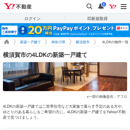
Yahoo!不動産
検索
通知
i
ログイン
ID新規取得
新築一戸建て
神奈川県
横須賀市
4LDKの物件一覧
横須賀市の4LDKの新築一戸建て
一部の画像提供：アフロ
4LDKの新築一戸建ては二世帯住宅など大家族で暮らす予定のある方や、
ゆとりのある暮らしをご希望の方に。4LDKの新築一戸建てをYahoo!不動
産で見つけましょう。