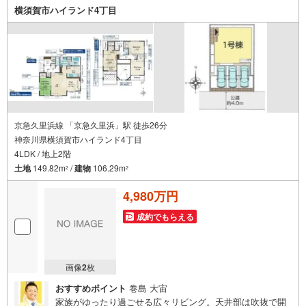
横須賀市ハイランド4丁目
京急久里浜線 「京急久里浜」駅 徒歩26分
神奈川県横須賀市ハイランド4丁目
4LDK / 地上2階
土地
149.82m
/
建物
106.29m
2
2
4,980万円
成約でもらえる
画像
2
枚
おすすめポイント
巻島 大宙
家族がゆったり過ごせる広々リビング。天井部は吹抜で開