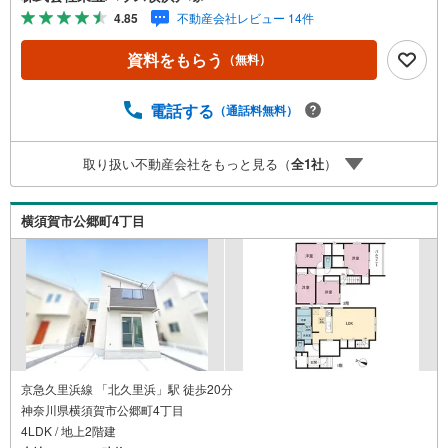
◆【便利なカウンター付き居室】テレワークや趣味の作業
4.85
不動産会社レビュー 14件
スペースとして大活躍。お子様の学習スペースにも最適＝
＝＝＝＝＝＝＝＝＝＝＝＝＝＝＝【東宝ハウス横浜戸塚】
資料をもらう
（無料）
提携銀行 じぶん銀行利用可 *がん100％保証団信＋全疾病保
障付き＝＝＝＝＝＝＝＝＝＝＝＝＝＝＝＝○現地見学会（事
前に必ずお問い合わせください）毎日、ご見学・ご相談が
電話する
（通話料無料）
可能です。9:00～21:00まで。ご自宅へお迎え、最寄駅でお
待ち合わせ、弊社へのご来社等ご相談下さい。○FPによる
取り扱い不動産会社をもっと見る（
全
1
社
）
ライフプランのシミュレーションライフプランにあった資
金計画や、住宅ローンのご相談など。○キッズスペースもご
用意しております○お車の無料提携駐車場がございます詳し
横須賀市公郷町4丁目
くは営業スタッフよりお伝えさせて頂きます。なんでもお
気軽にお申し付けくださいませ。
京急久里浜線 「北久里浜」駅 徒歩20分
神奈川県横須賀市公郷町4丁目
4LDK / 地上2階建