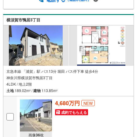
横須賀市鴨居3丁目
京急本線 「浦賀」駅 バス13分 堀田 バス停下車 徒歩4分
神奈川県横須賀市鴨居3丁目
4LDK / 地上2階
土地
189.02m
/
建物
113.85m
2
2
4,680万円
NEW
成約でもらえる
画像
36
枚