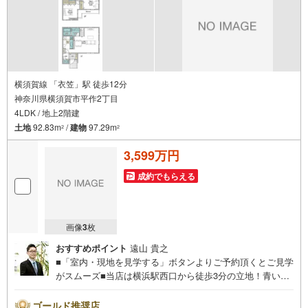
横須賀線 「衣笠」駅 徒歩12分
神奈川県横須賀市平作2丁目
4LDK / 地上2階建
土地
92.83m
/
建物
97.29m
2
2
3,599万円
成約でもらえる
画像
3
枚
おすすめポイント
遠山 貴之
■「室内・現地を見学する」ボタンよりご予約頂くとご見学
がスムーズ■当店は横浜駅西口から徒歩3分の立地！青い看
板が目印開放的な接客スペースとDVDや遊び道具が揃った
キッズコーナーやおむつ替えができる授乳室も完備お子様
ゴールド推奨店