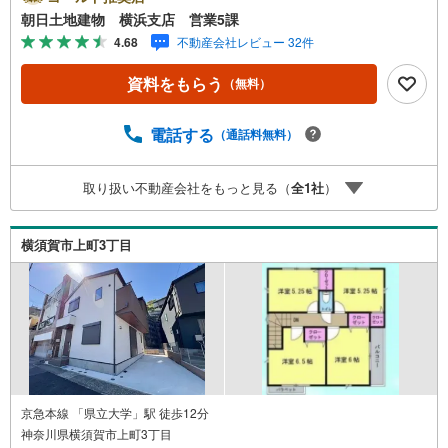
連れでも安心です。提携駐車場もございます■■■ご来場の
朝日土地建物 横浜支店 営業5課
際は、事前にご予約をお願いします■■■「室内・現地を見
4.68
不動産会社レビュー 32件
学する」ボタンよりご予約頂くとスムーズ！■現地ご案内■
お客様の貴重なお時間の中でご希望の情報をご案内しま
資料をもらう
（無料）
す。おおよその所要時間や内容は下記をご参考ください〇
ご希望条件のご相談（30分～）〇資金計画のご相談（30分
～）〇現地/物件見学（30分～）〇周辺環境のご紹介（30分
電話する
（通話料無料）
～）■ライフスタイルは人により様々■ご家族の思いを受け
止めて私達は様々なご要望にお応え致します！【コロナウ
取り扱い不動産会社をもっと見る（
全
1
社
）
イルス予防対策実施中】〇ご入店時の検温とアルコール除
菌を設置しております〇接客ブースでは、お席の間隔を通
常より広くお取りします〇全営業車に乗降車時の消毒、除
横須賀市上町3丁目
菌シート等を常備しております〇物件見学用に使い捨てス
リッパ・使い捨て手袋をご用意します
京急本線 「県立大学」駅 徒歩12分
神奈川県横須賀市上町3丁目