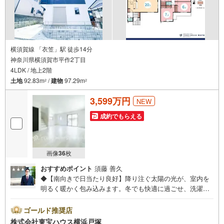
横須賀線 「衣笠」駅 徒歩14分
神奈川県横須賀市平作2丁目
4LDK / 地上2階
土地
92.83m
/
建物
97.29m
2
2
3,599万円
NEW
成約でもらえる
画像
36
枚
おすすめポイント
須藤 善久
◆【南向きで日当たり良好】降り注ぐ太陽の光が、室内を
明るく暖かく包み込みます。冬でも快適に過ごせ、洗濯物
も乾きやすい嬉しい環境◆【衣笠駅まで徒歩14分（1100
m）の好立地】毎日の通勤や通学、お出かけに程よい距離
ゴールド推奨店
です。駅周辺の商業施設も日常使いでき、お買い物も快適
株式会社東宝ハウス横浜戸塚