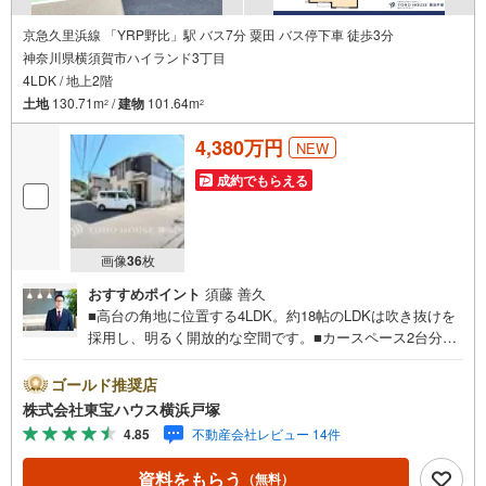
京急久里浜線 「YRP野比」駅 バス7分 粟田 バス停下車 徒歩3分
神奈川県横須賀市ハイランド3丁目
4LDK / 地上2階
土地
130.71m
/
建物
101.64m
2
2
4,380万円
NEW
成約でもらえる
画像
36
枚
おすすめポイント
須藤 善久
■高台の角地に位置する4LDK。約18帖のLDKは吹き抜けを
採用し、明るく開放的な空間です。■カースペース2台分
（車種による）や徒歩圏内の買い物施設も魅力です♪＝＝
＝＝＝＝＝＝＝＝＝＝＝＝＝＝＝＝＝＝【東宝ハウス横浜
ゴールド推奨店
戸塚】提携銀行 じぶん銀行利用可 *がん100％保証団信＋全
株式会社東宝ハウス横浜戸塚
疾病保障付き＝＝＝＝＝＝＝＝＝＝＝＝＝＝＝＝＝＝＝＝○
4.85
不動産会社レビュー 14件
現地見学会（事前に必ずお問い合わせください）毎日、ご
見学・ご相談が可能です。9:00～21:00まで。ご自宅へお迎
資料をもらう
（無料）