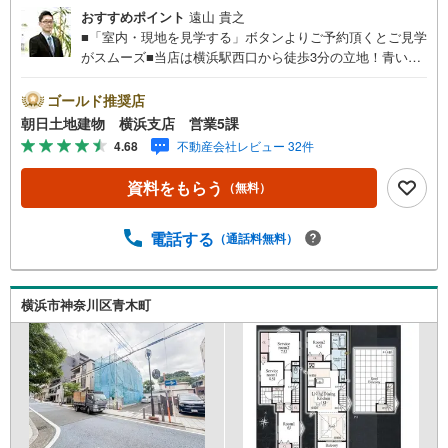
おすすめポイント
遠山 貴之
■「室内・現地を見学する」ボタンよりご予約頂くとご見学
がスムーズ■当店は横浜駅西口から徒歩3分の立地！青い看
板が目印開放的な接客スペースとDVDや遊び道具が揃った
キッズコーナーやおむつ替えができる授乳室も完備お子様
ゴールド推奨店
連れでも安心です。提携駐車場もございます■■■ご来場の
朝日土地建物 横浜支店 営業5課
際は、事前にご予約をお願いします■■■「室内・現地を見
4.68
不動産会社レビュー 32件
学する」ボタンよりご予約頂くとスムーズ！■現地ご案内■
お客様の貴重なお時間の中でご希望の情報をご案内しま
資料をもらう
（無料）
す。おおよその所要時間や内容は下記をご参考ください〇
ご希望条件のご相談（30分～）〇資金計画のご相談（30分
～）〇現地/物件見学（30分～）〇周辺環境のご紹介（30分
電話する
（通話料無料）
～）■ライフスタイルは人により様々■ご家族の思いを受け
止めて私達は様々なご要望にお応え致します！【コロナウ
イルス予防対策実施中】〇ご入店時の検温とアルコール除
横浜市神奈川区青木町
菌を設置しております〇接客ブースでは、お席の間隔を通
常より広くお取りします〇全営業車に乗降車時の消毒、除
菌シート等を常備しております〇物件見学用に使い捨てス
リッパ・使い捨て手袋をご用意します