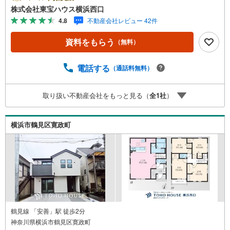
動産キャンペーン対象店舗ーーーー当店で物件を成約する
株式会社東宝ハウス横浜西口
とPayPayボーナスライトがもらえる「Yahoo！ 不動産 物
4.8
不動産会社レビュー 42件
件ご成約キャンペーン」の対象になります。「資料をもら
う」「見学予約をする」ボタンからお問い合わせくださ
資料をもらう
（無料）
い。※必ずYahoo！ JAPAN IDでログインしてください。※P
ayPayボーナスライトは出金と譲渡はできません。有効期
限は付与日から60日です。ーーーーーーーーーーーーーー
電話する
（通話料無料）
ーーーーーーーーーーーー紹介金融機関/都市銀行利率/年利
0.95％（変動金利）※上記金利は 2026年8月時点 のもので
取り扱い不動産会社をもっと見る（
全
1
社
）
あり、実際の適用金利は融資実行時のものとなります。金
利情勢により表記の返済額と異なる場合があります。ーー
ーーーーーーーーーーーーーーーーーーーーーーー
横浜市鶴見区寛政町
鶴見線 「安善」駅 徒歩2分
神奈川県横浜市鶴見区寛政町