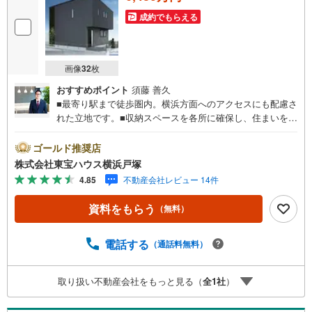
成約でもらえる
画像
32
枚
おすすめポイント
須藤 善久
■最寄り駅まで徒歩圏内。横浜方面へのアクセスにも配慮さ
れた立地です。■収納スペースを各所に確保し、住まいをす
っきりと保ちやすい設計です。■落ち着いた住環境のなか
で、新しい暮らしをゆったりと始められる一邸。■暮らしや
ゴールド推奨店
すさに配慮した設備と間取りが、日々の生活を心地よく彩
株式会社東宝ハウス横浜戸塚
ります。■現地でぜひ、広さや陽当たり、住空間の開放感を
4.85
不動産会社レビュー 14件
ご体感ください。＝＝＝＝＝＝＝＝＝＝＝＝＝＝＝＝＝＝
＝＝【東宝ハウス横浜戸塚】提携銀行 じぶん銀行利用可 *
資料をもらう
（無料）
がん100％保証団信＋全疾病保障付き＝＝＝＝＝＝＝＝＝＝
＝＝＝＝＝＝＝＝＝＝○現地見学会（事前に必ずお問い合わ
せください）毎日、ご見学・ご相談が可能です。9:00～21:
電話する
（通話料無料）
00まで。ご自宅へお迎え、最寄駅でお待ち合わせ、弊社へ
のご来社等ご相談下さい。○FPによるライフプランのシミ
取り扱い不動産会社をもっと見る（
全
1
社
）
ュレーションライフプランにあった資金計画や、住宅ロー
ンのご相談など。○キッズスペースもご用意しております○