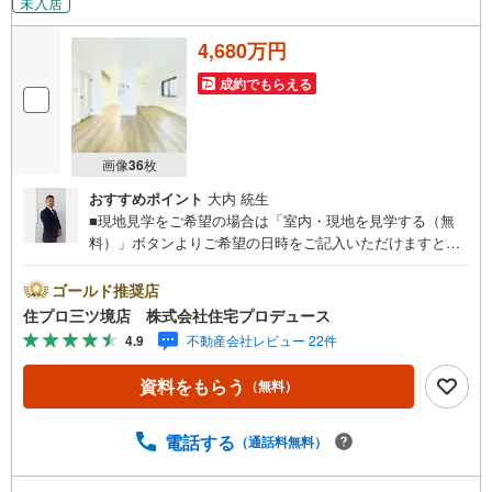
未入居
4,680万円
成約でもらえる
画像
36
枚
おすすめポイント
大内 統生
■現地見学をご希望の場合は「室内・現地を見学する（無
料）」ボタンよりご希望の日時をご記入いただけますとス
ムーズにご案内が可能です。■ 住プロは保土ケ谷区・旭区
に強い！ 住プロは、保土ケ谷区・旭区の不動産売買専門会
ゴールド推奨店
社です！最新物件情報や当社限定で販売する物件情報も多
住プロ三ツ境店 株式会社住宅プロデュース
数ございますので、お気軽にお問合せ下さい！ --------------
4.9
不動産会社レビュー 22件
弊社独自の住宅ローン提案システム 弊社ではファイナンシ
ャル専門スタッフによる【丁寧な資金アドバイス】【ファ
資料をもらう
（無料）
イナンシャルプラン提案書の作成】を随時行っておりま
す。意外に知らないお客様が多い【定年時の住宅ローン残
高】【住宅購入者だけが加入できる無料の生命保険】【13
電話する
（通話料無料）
年間もらえる、国からの特別ボーナス】これから多くなる
【教育費】住宅を買った後から始まる【住宅ローン返済】6