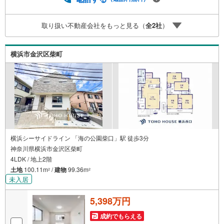
ーー紹介金融機関/都市銀行利率/年利 0.95％（変動金利）※
上記金利は 2026年8月時点 のものであり、実際の適用金利
取り扱い不動産会社をもっと見る（
全
2
社
）
は融資実行時のものとなります。金利情勢により表記の返
済額と異なる場合があります。ーーーーーーーーーーーー
ーーーーーーーーーーーーー
横浜市金沢区柴町
横浜シーサイドライン 「海の公園柴口」駅 徒歩3分
神奈川県横浜市金沢区柴町
4LDK / 地上2階
土地
100.11m
/
建物
99.36m
2
2
未入居
5,398万円
成約でもらえる