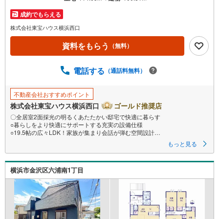
成約でもらえる
株式会社東宝ハウス横浜西口
資料をもらう
（無料）
電話する
（通話料無料）
不動産会社おすすめポイント
株式会社東宝ハウス横浜西口
ゴールド推奨店
〇全居室2面採光の明るくあたたかい邸宅で快適に暮らす
○暮らしをより快適にサポートする充実の設備仕様
○19.5帖の広々LDK！家族が集まり会話が弾む空間設計
ーーーーYahoo！ 不動産キャンペーン対象店舗ーーーー
もっと見る
当店で物件を成約するとPayPayボーナスライトがもらえる
「Yahoo！ 不動産 物件ご成約キャンペーン」の対象になります。
「資料をもらう」「見学予約をする」ボタンからお問い合わせください。
横浜市金沢区六浦南1丁目
※必ずYahoo！ JAPAN IDでログインしてください。
※PayPayボーナスライトは出金と譲渡はできません。有効期限は付与日か
ら60日です。
ーーーーーーーーーーーーーーーーーーーーーーーーーー
紹介金融機関/都市銀行
利率/年利 0.95％（変動金利）
※上記金利は 2026年8月時点 のものであり、実際の適用金利は融資実行時