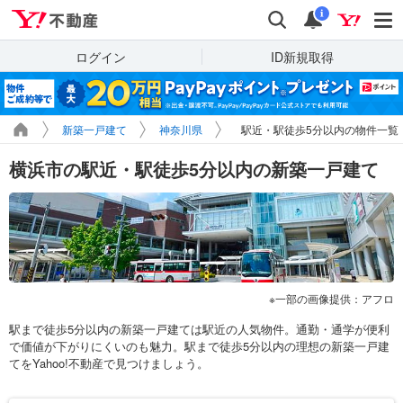
Yahoo!不動産
検索
通知
i
ログイン
ID新規取得
新築一戸建て
神奈川県
駅近・駅徒歩5分以内の物件一覧
横浜市の駅近・駅徒歩5分以内の新築一戸建て
一部の画像提供：アフロ
駅まで徒歩5分以内の新築一戸建ては駅近の人気物件。通勤・通学が便利
で価値が下がりにくいのも魅力。駅まで徒歩5分以内の理想の新築一戸建
てをYahoo!不動産で見つけましょう。