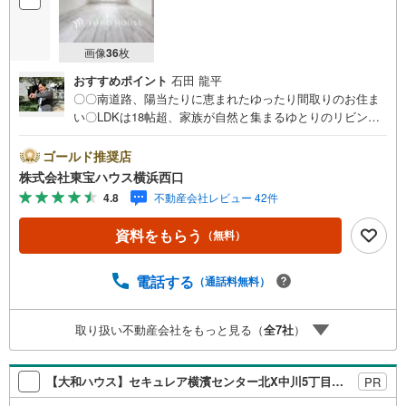
画像
36
枚
おすすめポイント
石田 龍平
〇〇南道路、陽当たりに恵まれたゆったり間取りのお住ま
い〇LDKは18帖超、家族が自然と集まるゆとりのリビング
スペースーーーーYahoo！ 不動産キャンペーン対象店舗ー
ーーー当店で物件を成約するとPayPayボーナスライトがも
ゴールド推奨店
らえる「Yahoo！ 不動産 物件ご成約キャンペーン」の対象
株式会社東宝ハウス横浜西口
になります。「資料をもらう」「見学予約をする」ボタン
4.8
不動産会社レビュー 42件
からお問い合わせください。※必ずYahoo！ JAPAN IDでロ
グインしてください。※PayPayボーナスライトは出金と譲
資料をもらう
（無料）
渡はできません。有効期限は付与日から60日です。ーーー
ーーーーーーーーーーーーーーーーーーーーーーー紹介金
融機関/都市銀行利率/年利 0.95％（変動金利）※上記金利は
電話する
（通話料無料）
2026年8月時点 のものであり、実際の適用金利は融資実行
時のものとなります。金利情勢により表記の返済額と異な
取り扱い不動産会社をもっと見る（
全
7
社
）
る場合があります。ーーーーーーーーーーーーーーーーー
ーーーーーーーー
【大和ハウス】セキュレア横濱センター北X中川5丁目 （分譲住宅）
PR