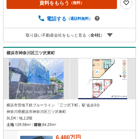
資料をもらう
（無料）
o！ JAPAN IDでログインしてください。※PayPayボーナス
ライトは出金と譲渡はできません。有効期限は付与日から6
0日です。ーーーーーーーーーーーーーーーーーーーーーー
電話する
（通話料無料）
ーーーー紹介金融機関/都市銀行利率/年利 0.95％（変動金
利）※上記金利は 2026年8月時点 のものであり、実際の適
取り扱い不動産会社をもっと見る（
全
4
社
）
用金利は融資実行時のものとなります。金利情勢により表
記の返済額と異なる場合があります。ーーーーーーーーー
ーーーーーーーーーーーーーーーー
横浜市神奈川区三ツ沢東町
横浜市営地下鉄ブルーライン 「三ツ沢下町」駅 徒歩3分
神奈川県横浜市神奈川区三ツ沢東町
3LDK / 地上2階
土地
129.58m
/
建物
84.25m
2
2
6,480万円