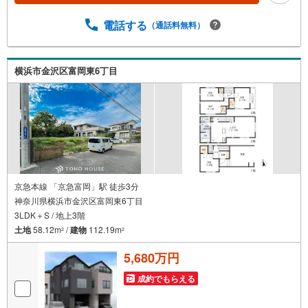
ません。有効期限は付与日から60日です。ーーーーーーー
ーーーーーーーーーーーーーーーーーーー紹介金融機関/都
電話する
（通話料無料）
市銀行利率/年利 0.95％（変動金利）※上記金利は 2026年8
月時点 のものであり、実際の適用金利は融資実行時のもの
となります。金利情勢により表記の返済額と異なる場合が
横浜市金沢区富岡東6丁目
あります。ーーーーーーーーーーーーーーーーーーーーー
ーーーー
京急本線 「京急富岡」駅 徒歩3分
神奈川県横浜市金沢区富岡東6丁目
3LDK＋S / 地上3階
土地
58.12m
/
建物
112.19m
2
2
5,680万円
成約でもらえる