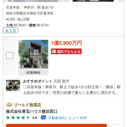
京急本線 「神奈川」駅 徒歩1分
神奈川県横浜市神奈川区青木町
4LDK / 地上2階
土地
85.36m
/
建物
99.57m
2
2
未入居
1億5,900万円
成約でもらえる
画像
36
枚
おすすめポイント
石田 龍平
〇京急本線「神奈川」駅まで徒歩1分の好立地！「横浜」駅
も徒歩10分です〇充実の設備で暮らしを豊かに演出する機
能性の高いお住まい〇日中はたっぷりの陽射し、夜は星を
仰ぐルーフバルコニー付きーーーーYahoo！ 不動産キャン
ゴールド推奨店
ペーン対象店舗ーーーー当店で物件を成約するとPayPayボ
株式会社東宝ハウス横浜西口
ーナスライトがもらえる「Yahoo！ 不動産 物件ご成約キャ
4.8
不動産会社レビュー 42件
ンペーン」の対象になります。「資料をもらう」「見学予
約をする」ボタンからお問い合わせください。※必ずYaho