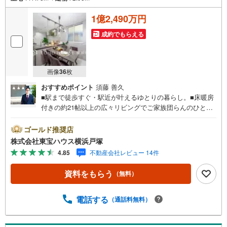
1億2,490万円
成約でもらえる
画像
36
枚
おすすめポイント
須藤 善久
■駅まで徒歩すぐ・駅近が叶えるゆとりの暮らし。■床暖房
付きの約21帖以上の広々リビングでご家族団らんのひと時
を。■機能性もデザイン性も兼ね備えた設備仕様のお住まい
で快適な暮らし。■納戸やリネン庫など機能的な収納が実現
ゴールド推奨店
する快適な暮らしの動線。＝＝＝＝＝＝＝＝＝＝＝＝＝＝
株式会社東宝ハウス横浜戸塚
＝＝＝＝＝＝【東宝ハウス横浜戸塚】提携銀行 じぶん銀行
4.85
不動産会社レビュー 14件
利用可 *がん100％保証団信＋全疾病保障付き＝＝＝＝＝＝
＝＝＝＝＝＝＝＝＝＝＝＝＝＝○現地見学会（事前に必ずお
資料をもらう
（無料）
問い合わせください）毎日、ご見学・ご相談が可能です。
9:00～21:00まで。ご自宅へお迎え、最寄駅でお待ち合わ
せ、弊社へのご来社等ご相談下さい。○FPによるライフプ
電話する
（通話料無料）
ランのシミュレーションライフプランにあった資金計画
や、住宅ローンのご相談など。○キッズスペースもご用意し