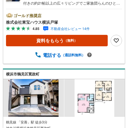
付きの約21帖以上の広々リビングでご家族団らんのひと時
を。■機能性もデザイン性も兼ね備えた設備仕様のお住まい
で快適な暮らし。■納戸やリネン庫など機能的な収納が実現
ゴールド推奨店
する快適な暮らしの動線。＝＝＝＝＝＝＝＝＝＝＝＝＝＝
株式会社東宝ハウス横浜戸塚
＝＝＝＝＝＝【東宝ハウス横浜戸塚】提携銀行 じぶん銀行
4.85
不動産会社レビュー 14件
利用可 *がん100％保証団信＋全疾病保障付き＝＝＝＝＝＝
＝＝＝＝＝＝＝＝＝＝＝＝＝＝○現地見学会（事前に必ずお
資料をもらう
（無料）
問い合わせください）毎日、ご見学・ご相談が可能です。
9:00～21:00まで。ご自宅へお迎え、最寄駅でお待ち合わ
せ、弊社へのご来社等ご相談下さい。○FPによるライフプ
電話する
（通話料無料）
ランのシミュレーションライフプランにあった資金計画
や、住宅ローンのご相談など。○キッズスペースもご用意し
ております○お車の無料提携駐車場がございます詳しくは営
横浜市鶴見区寛政町
業スタッフよりお伝えさせて頂きます。なんでもお気軽に
お申し付けくださいませ。
鶴見線 「安善」駅 徒歩3分
神奈川県横浜市鶴見区寛政町