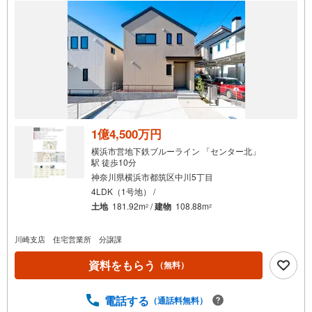
1億4,500万円
横浜市営地下鉄ブルーライン 「センター北」
駅 徒歩10分
神奈川県横浜市都筑区中川5丁目
4LDK（1号地） /
土地
181.92m
/
建物
108.88m
2
2
川崎支店 住宅営業所 分譲課
資料をもらう
（無料）
電話する
（通話料無料）