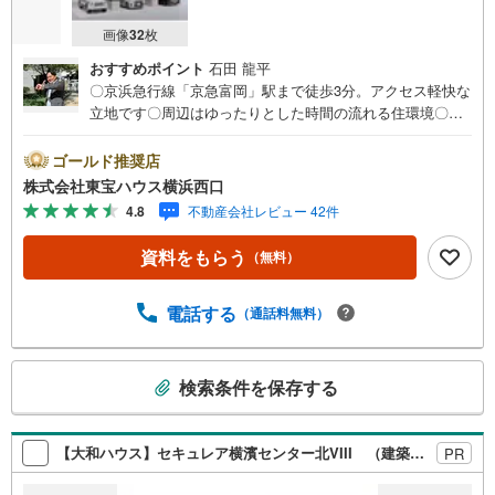
画像
32
枚
おすすめポイント
石田 龍平
〇京浜急行線「京急富岡」駅まで徒歩3分。アクセス軽快な
立地です〇周辺はゆったりとした時間の流れる住環境〇全
居室収納付き。機能的で暮らしやすい3階建て新築戸建てー
ーーーYahoo！ 不動産キャンペーン対象店舗ーーーー当店
ゴールド推奨店
で物件を成約するとPayPayボーナスライトがもらえる「Y
株式会社東宝ハウス横浜西口
ahoo！ 不動産 物件ご成約キャンペーン」の対象になりま
4.8
不動産会社レビュー 42件
す。「資料をもらう」「見学予約をする」ボタンからお問
い合わせください。※必ずYahoo！ JAPAN IDでログインし
資料をもらう
（無料）
てください。※PayPayボーナスライトは出金と譲渡はでき
ません。有効期限は付与日から60日です。ーーーーーーー
ーーーーーーーーーーーーーーーーーーー紹介金融機関/都
電話する
（通話料無料）
市銀行利率/年利 0.95％（変動金利）※上記金利は 2026年8
月時点 のものであり、実際の適用金利は融資実行時のもの
こ
となります。金利情勢により表記の返済額と異なる場合が
検索条件を保存する
の
あります。ーーーーーーーーーーーーーーーーーーーーー
検
ーーーー
索
【大和ハウス】セキュレア横濱センター北VIII （建築条件付宅地分譲）
PR
条
件