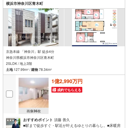
ております○お車の無料提携駐車場がございます詳しくは営
横浜市神奈川区青木町
業スタッフよりお伝えさせて頂きます。なんでもお気軽に
お申し付けくださいませ。
京急本線 「神奈川」駅 徒歩4分
神奈川県横浜市神奈川区青木町
2SLDK / 地上3階
土地
127.99m
/
建物
78.34m
2
2
1億2,990万円
成約でもらえる
画像
36
枚
おすすめポイント
須藤 善久
■駅まで徒歩すぐ・駅近が叶えるゆとりの暮らし。■床暖房