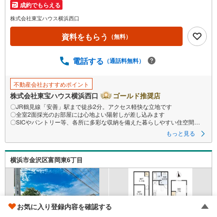
成約でもらえる
株式会社東宝ハウス横浜西口
資料をもらう
（無料）
電話する
（通話料無料）
不動産会社おすすめポイント
株式会社東宝ハウス横浜西口
ゴールド推奨店
〇JR鶴見線「安善」駅まで徒歩2分。アクセス軽快な立地です
〇全室2面採光のお部屋には心地よい陽射しが差し込みます
〇SICやパントリー等、各所に多彩な収納を備えた暮らしやすい住空間
ーーーーYahoo！ 不動産キャンペーン対象店舗ーーーー
もっと見る
当店で物件を成約するとPayPayボーナスライトがもらえる
「Yahoo！ 不動産 物件ご成約キャンペーン」の対象になります。
「資料をもらう」「見学予約をする」ボタンからお問い合わせください。
横浜市金沢区富岡東6丁目
※必ずYahoo！ JAPAN IDでログインしてください。
※PayPayボーナスライトは出金と譲渡はできません。有効期限は付与日か
ら60日です。
ーーーーーーーーーーーーーーーーーーーーーーーーーー
紹介金融機関/都市銀行
利率/年利 0.95％（変動金利）
お気に入り登録内容を確認する
※上記金利は 2026年8月時点 のものであり、実際の適用金利は融資実行時
のものとなります。金利情勢により表記の返済額と異なる場合がありま