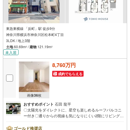
東急東横線 「反町」駅 徒歩9分
神奈川県横浜市神奈川区松本町4丁目
3LDK / 地上3階
土地
60.69m
/
建物
121.19m
2
2
未入居
8,760万円
成約でもらえる
画像
36
枚
おすすめポイント
石田 龍平
〇太陽光をダイレクトに、星空も楽しめるルーフバルコニ
ー付き〇通りからの視線も気になりにくい2階にリビングを
設置！21帖超のゆとりある大空間〇モダンでスタイリッシ
ュな外観、ビルトイン車庫付き3階建てーーーーYahoo！ 不
ゴールド推奨店