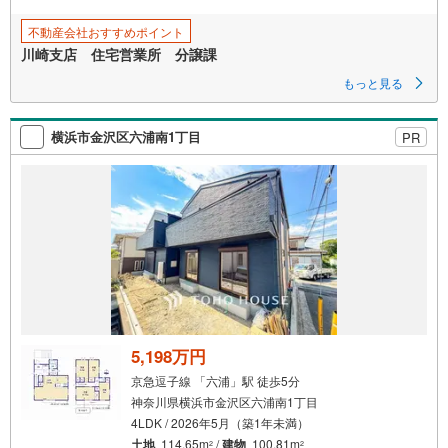
不動産会社おすすめポイント
川崎支店 住宅営業所 分譲課
もっと見る
横浜市金沢区六浦南1丁目
PR
5,198万円
京急逗子線 「六浦」駅 徒歩5分
神奈川県横浜市金沢区六浦南1丁目
4LDK / 2026年5月（築1年未満）
土地
114.65m
/
建物
100.81m
2
2