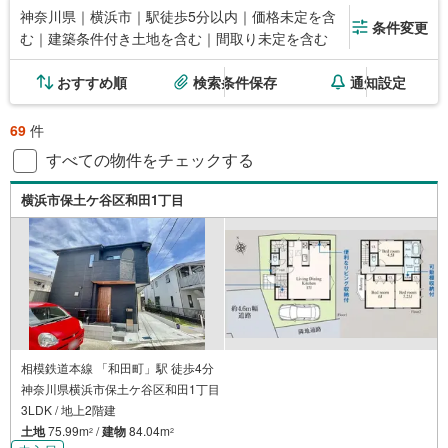
神奈川県｜横浜市｜駅徒歩5分以内｜価格未定を含
条件変更
む｜建築条件付き土地を含む｜間取り未定を含む
おすすめ順
検索条件保存
通知設定
69
件
すべての物件をチェックする
横浜市保土ケ谷区和田1丁目
相模鉄道本線 「和田町」駅 徒歩4分
神奈川県横浜市保土ケ谷区和田1丁目
3LDK / 地上2階建
土地
75.99m
/
建物
84.04m
2
2