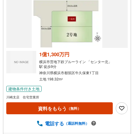
で
通
知
を
受
け
取
る
1億1,300万円
・
横浜市営地下鉄ブルーライン 「センター北」
条
駅 徒歩9分
件
神奈川県横浜市都筑区牛久保東1丁目
を
土地 198.32m
2
マ
建物条件付き土地
イ
川崎支店 住宅営業所
ペ
ー
資料をもらう
（無料）
ジ
に
電話する
（通話料無料）
保
存