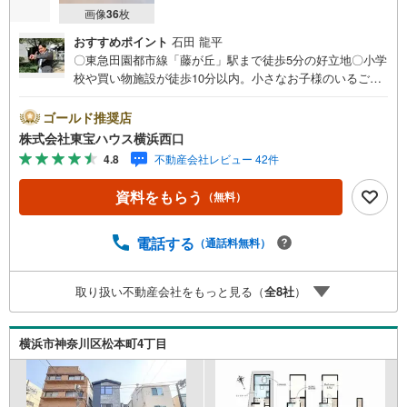
画像
36
枚
おすすめポイント
石田 龍平
〇東急田園都市線「藤が丘」駅まで徒歩5分の好立地〇小学
校や買い物施設が徒歩10分以内。小さなお子様のいるご家
庭にもおすすめの住環境〇キッチン裏の収納やLDKの床暖
房等、寛ぎと機能性を両立した居住空間ーーーーYahoo！
ゴールド推奨店
不動産キャンペーン対象店舗ーーーー当店で物件を成約す
株式会社東宝ハウス横浜西口
るとPayPayボーナスライトがもらえる「Yahoo！ 不動産
4.8
不動産会社レビュー 42件
物件ご成約キャンペーン」の対象になります。「資料をも
らう」「見学予約をする」ボタンからお問い合わせくださ
資料をもらう
（無料）
い。※必ずYahoo！ JAPAN IDでログインしてください。※P
ayPayボーナスライトは出金と譲渡はできません。有効期
限は付与日から60日です。ーーーーーーーーーーーーーー
電話する
（通話料無料）
ーーーーーーーーーーーー紹介金融機関/都市銀行利率/年利
0.95％（変動金利）※上記金利は 2026年8月時点 のもので
取り扱い不動産会社をもっと見る（
全
8
社
）
あり、実際の適用金利は融資実行時のものとなります。金
利情勢により表記の返済額と異なる場合があります。ーー
ーーーーーーーーーーーーーーーーーーーーーーー
横浜市神奈川区松本町4丁目