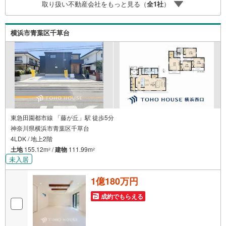
取り扱い不動産会社をもっと見る（
全
1
社
）
5歳以上から必要になる【老後の費用負担】住宅探しの【こ
のタイミング】で不安な部分を明確にしていきません
か？？ --------------
横浜市青葉区千草台
東急田園都市線 「藤が丘」駅 徒歩5分
神奈川県横浜市青葉区千草台
4LDK / 地上2階
土地
155.12m
/
建物
111.99m
2
2
未入居
1億180万円
成約でもらえる