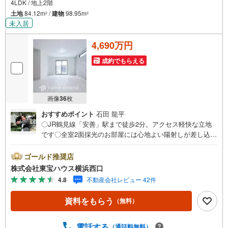
4LDK / 地上2階
土地
84.12m
/
建物
98.95m
2
2
未入居
4,690万円
成約でもらえる
画像
36
枚
おすすめポイント
石田 龍平
〇JR鶴見線「安善」駅まで徒歩2分。アクセス軽快な立地
です〇全室2面採光のお部屋には心地よい陽射しが差し込み
ます〇SICやパントリー等、各所に多彩な収納を備えた暮
らしやすい住空間ーーーーYahoo！ 不動産キャンペーン対
ゴールド推奨店
象店舗ーーーー当店で物件を成約するとPayPayボーナスラ
株式会社東宝ハウス横浜西口
イトがもらえる「Yahoo！ 不動産 物件ご成約キャンペー
4.8
不動産会社レビュー 42件
ン」の対象になります。「資料をもらう」「見学予約をす
る」ボタンからお問い合わせください。※必ずYahoo！ JAP
資料をもらう
（無料）
AN IDでログインしてください。※PayPayボーナスライト
は出金と譲渡はできません。有効期限は付与日から60日で
す。ーーーーーーーーーーーーーーーーーーーーーーーー
電話する
（通話料無料）