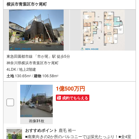
お車の無料提携駐車場がございます詳しくは営業スタッフ
横浜市青葉区市ケ尾町
よりお伝えさせて頂きます。なんでもお気軽にお申し付け
くださいませ。
東急田園都市線 「市が尾」駅 徒歩5分
神奈川県横浜市青葉区市ケ尾町
4LDK / 地上2階建
土地
130.65m
/
建物
106.58m
2
2
1億500万円
成約でもらえる
画像
31
枚
おすすめポイント
鹿毛 裕一
■南東向きの2か所のバルコニーでは採光たっぷり！■全4室