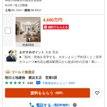
4LDK / 地上2階建
土地
84.12m
/
建物
98.95m
2
2
4,690万円
成約でもらえる
画像
23
枚
おすすめポイント
大谷 亮太
■「室内・現地を見学する」ボタンよりご予約頂くとご見学
がスムーズ■当店は横浜駅西口から徒歩3分の立地！青い看
板が目印開放的な接客スペースとDVDや遊び道具が揃った
キッズコーナーやおむつ替えができる授乳室も完備お子様
ゴールド推奨店
連れでも安心です。提携駐車場もございます■■■ご来場の
朝日土地建物 横浜支店 営業5課
際は、事前にご予約をお願いします■■■「室内・現地を見
4.68
不動産会社レビュー 32件
学する」ボタンよりご予約頂くとスムーズ！■現地ご案内■
お客様の貴重なお時間の中でご希望の情報をご案内しま
資料をもらう
（無料）
す。おおよその所要時間や内容は下記をご参考ください〇
ご希望条件のご相談（30分～）〇資金計画のご相談（30分
～）〇現地/物件見学（30分～）〇周辺環境のご紹介（30分
電話する
（通話料無料）