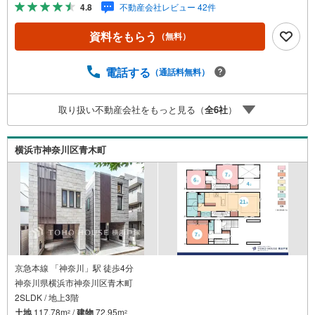
産 物件ご成約キャンペーン」の対象になります。「資料を
4.8
不動産会社レビュー 42件
もらう」「見学予約をする」ボタンからお問い合わせくだ
さい。※必ずYahoo！ JAPAN IDでログインしてください。
資料をもらう
（無料）
※PayPayボーナスライトは出金と譲渡はできません。有効
期限は付与日から60日です。ーーーーーーーーーーーーー
ーーーーーーーーーーーーー紹介金融機関/都市銀行利率/年
電話する
（通話料無料）
利 0.95％（変動金利）※上記金利は 2026年8月時点 のもの
であり、実際の適用金利は融資実行時のものとなります。
取り扱い不動産会社をもっと見る（
全
6
社
）
金利情勢により表記の返済額と異なる場合があります。ー
ーーーーーーーーーーーーーーーーーーーーーーーー
横浜市神奈川区青木町
京急本線 「神奈川」駅 徒歩4分
神奈川県横浜市神奈川区青木町
2SLDK / 地上3階
土地
117.78m
/
建物
72.95m
2
2