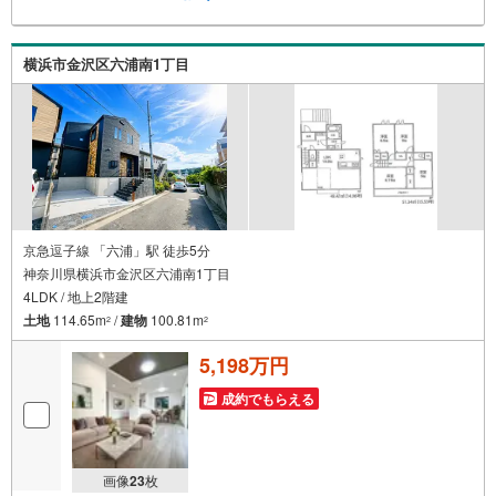
～）■ライフスタイルは人により様々■ご家族の思いを受け
止めて私達は様々なご要望にお応え致します！【コロナウ
イルス予防対策実施中】〇ご入店時の検温とアルコール除
横浜市金沢区六浦南1丁目
菌を設置しております〇接客ブースでは、お席の間隔を通
常より広くお取りします〇全営業車に乗降車時の消毒、除
菌シート等を常備しております〇物件見学用に使い捨てス
リッパ・使い捨て手袋をご用意します
京急逗子線 「六浦」駅 徒歩5分
神奈川県横浜市金沢区六浦南1丁目
4LDK / 地上2階建
土地
114.65m
/
建物
100.81m
2
2
5,198万円
成約でもらえる
画像
23
枚