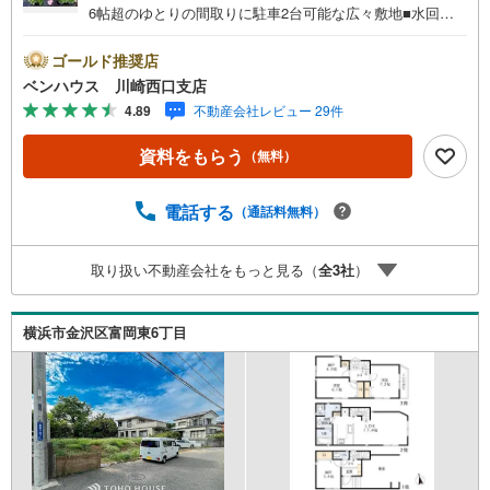
6帖超のゆとりの間取りに駐車2台可能な広々敷地■水回り
設備が集約されたプランで家事動線が短く済み負担軽減に
もなります ■ご見学をご希望のお客様、平日・休日問わず
ゴールド推奨店
ご対応させていただきます。■また、オンライン案内・相談
ベンハウス 川崎西口支店
などにも対応しております。 どうぞ お気軽にご連絡下
4.89
不動産会社レビュー 29件
さい。その他にも・・・●「この物件以外にも何件か一緒に
物件を見てみたい」●「私はローンいくら借りられるのだろ
資料をもらう
（無料）
う？」●「買替えなので、自宅がいくらで売却できるか知り
たい」 ●「車のローンがあるけど大丈夫かな？」●「頭金
は、どれくらいないと買えないの？」●「自営業者はローン
電話する
（通話料無料）
通りにくいって本当？」などなど、住宅購入はわからない
ことばかり・・・。ご安心ください!!お力になれる事がござ
取り扱い不動産会社をもっと見る（
全
3
社
）
いましたら、誠心誠意 お手伝いをさせていただきます。
【ベンハウス】にお任せ下さい！
横浜市金沢区富岡東6丁目