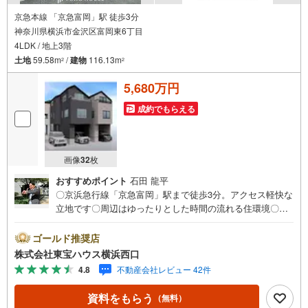
京急本線 「京急富岡」駅 徒歩3分
神奈川県横浜市金沢区富岡東6丁目
4LDK / 地上3階
土地
59.58m
/
建物
116.13m
2
2
5,680万円
成約でもらえる
画像
32
枚
おすすめポイント
石田 龍平
〇京浜急行線「京急富岡」駅まで徒歩3分。アクセス軽快な
立地です〇周辺はゆったりとした時間の流れる住環境〇全
居室収納付き。機能的で暮らしやすい3階建て新築戸建てー
ーーーYahoo！ 不動産キャンペーン対象店舗ーーーー当店
ゴールド推奨店
で物件を成約するとPayPayボーナスライトがもらえる「Y
株式会社東宝ハウス横浜西口
ahoo！ 不動産 物件ご成約キャンペーン」の対象になりま
4.8
不動産会社レビュー 42件
す。「資料をもらう」「見学予約をする」ボタンからお問
い合わせください。※必ずYahoo！ JAPAN IDでログインし
資料をもらう
（無料）
てください。※PayPayボーナスライトは出金と譲渡はでき