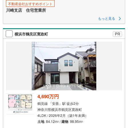
す
不動産会社おすすめポイント
る
川崎支店 住宅営業所
もっと見る
横浜市鶴見区寛政町
PR
4,690万円
鶴見線 「安善」駅 徒歩2分
神奈川県横浜市鶴見区寛政町
4LDK / 2026年2月（築1年未満）
土地
84.12m
/
建物
98.95m
2
2