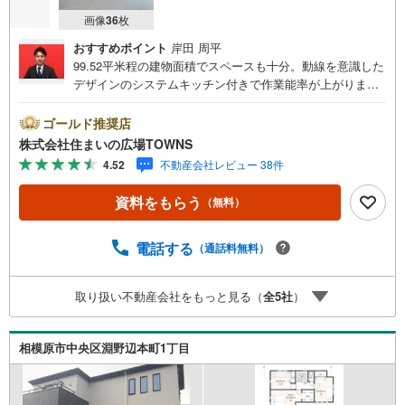
画像
36
枚
おすすめポイント
岸田 周平
99.52平米程の建物面積でスペースも十分。動線を意識した
デザインのシステムキッチン付きで作業能率が上がりま
す。交通のアクセスがしやすくと色んな所に行きやすいで
す。来客が一目でわかるTVインターホン付き。初めてのマ
ゴールド推奨店
イホームに新築戸建てはいかがでしょうか。浴室乾燥機の
株式会社住まいの広場TOWNS
あるお風呂場は洗濯物を干すときにも便利です。広々とし
4.52
不動産会社レビュー 38件
たリビングに充実設備のキッチンを備えた4LDK。【年中無
休/9:00～21:00】人気物件は特にお問い合わせが集中する
資料をもらう
（無料）
ため、お早めにお電話下さい。「室内・現地を見学する」
ボタンよりご予約頂くとご見学がスムーズです。■その他、
各種ご相談も承っております。○住宅ローンのご相談○ライ
電話する
（通話料無料）
フプランのシミュレーション■住まいの広場TOWNSからお
客様へ経験豊富なスタッフが親身になってお客様に合った
取り扱い不動産会社をもっと見る（
全
5
社
）
物件をご紹介させて頂きます！ /他社様掲載物件も併せてご
紹介可能ですのでお気軽にお問い合わせ下さい♪駐車場も
ございますので、お車でのお越しも大歓迎です！
相模原市中央区淵野辺本町1丁目