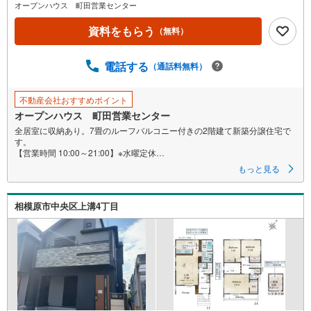
オープンハウス 町田営業センター
資料をもらう
（無料）
電話する
（通話料無料）
不動産会社おすすめポイント
オープンハウス 町田営業センター
全居室に収納あり。7畳のルーフバルコニー付きの2階建て新築分譲住宅で
す。
【営業時間 10:00～21:00】※水曜定休
上記時間はお電話が繋がりやすくなっております。ぜひお気軽にご連絡く
もっと見る
ださい！
現地を見学される場合は「室内・現地を見学する（無料）」ボタンより
ご希望の日時をご記入いただけますとスムーズにご案内が可能です。
相模原市中央区上溝4丁目
◎現地のご案内について
・平日や夜遅い時間帯もご案内が可能 ※定休日を除く
・経験豊富なスタッフが物件詳細を丁寧にご説明いたします。
・車でご自宅や最寄り駅等、ご指定の場所まで送迎します。
・チャイルドシートのご用意ございます。
◎個別FP相談会 無料
物件のご紹介だけでなく住宅ローン・資金のご相談、
まずは家探しについて話を聞きたいという方も大歓迎です！