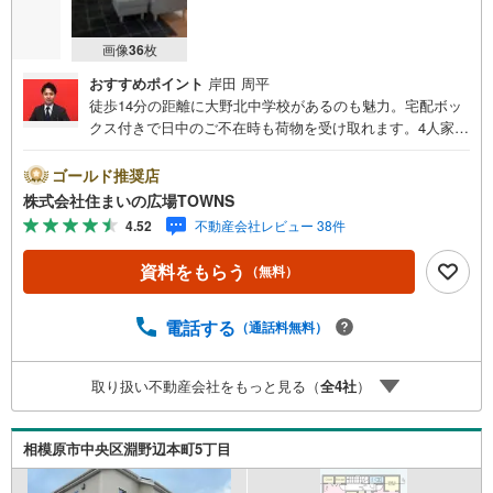
画像
36
枚
おすすめポイント
岸田 周平
徒歩14分の距離に大野北中学校があるのも魅力。宅配ボッ
クス付きで日中のご不在時も荷物を受け取れます。4人家族
にぴったりの広さのある4LDKの物件情報は当社まで。南東
向きの物件をお探しの方、コチラよりご覧ください。建物
ゴールド推奨店
面積98.54平方メートルですので快適な生活ができます。暖
株式会社住まいの広場TOWNS
房機能を使えば寒い時期の室温差を抑えてヒートショック
4.52
不動産会社レビュー 38件
を防げる、浴室乾燥機付きの物件です。幅広い層の方にお
勧め。令和8年4月築の室内も広々とした物件で来客応対に
資料をもらう
（無料）
も安心です。【年中無休/9:00～21:00】人気物件は特にお
問い合わせが集中するため、お早めにお電話下さい。「室
内・現地を見学する」ボタンよりご予約頂くとご見学がス
電話する
（通話料無料）
ムーズです。■その他、各種ご相談も承っております。○住
宅ローンのご相談○ライフプランのシミュレーション■住ま
取り扱い不動産会社をもっと見る（
全
4
社
）
いの広場TOWNSからお客様へ経験豊富なスタッフが親身に
なってお客様に合った物件をご紹介させて頂きます！ /他社
様掲載物件も併せてご紹介可能ですのでお気軽にお問い合
相模原市中央区淵野辺本町5丁目
わせ下さい♪駐車場もございますので、お車でのお越しも
大歓迎です！