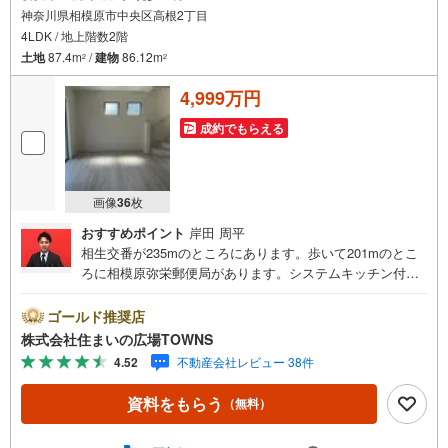
神奈川県相模原市中央区高根2丁目
4LDK / 地上階数2階
土地
87.4m
/
建物
86.12m
2
2
4,999万円
成約でもらえる
画像
36
枚
おすすめポイント
岸田 周平
相生交番が235mのところにあります。歩いて201mのとこ
ろに相模原弥栄郵便局があります。システムキッチン付き
の物件でカラーリングも統一できるため見た目に一体感が
生まれ、美しいです。TVインターホン付きなので、女性の
ゴールド推奨店
方も安心です。浴室乾燥機のあるお風呂場は洗濯物を干す
株式会社住まいの広場TOWNS
ときにも便利です。建物面積が86.12平米以上ある物件でゆ
4.52
不動産会社レビュー 38件
ったりと生活したい方にいかがでしょうか。新しい土地の
新築戸建て物件で、心機一転、新生活を始めませんか。
資料をもらう
（無料）
【年中無休/9:00～21:00】人気物件は特にお問い合わせが
集中するため、お早めにお電話下さい。「室内・現地を見