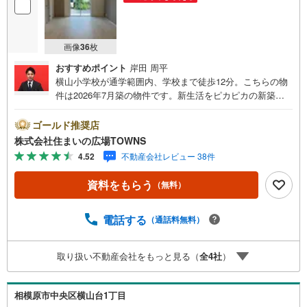
画像
36
枚
おすすめポイント
岸田 周平
横山小学校が通学範囲内、学校まで徒歩12分。こちらの物
件は2026年7月築の物件です。新生活をピカピカの新築戸
建て物件で始めてみませんか。地球にも家庭にも優しい長
期優良住宅となっております。きれいで使い勝手の良いシ
ゴールド推奨店
ステムキッチン付きの物件になります。浴室乾燥機のある
株式会社住まいの広場TOWNS
お風呂場は洗濯物を干すときにも便利です。来客が一目で
4.52
不動産会社レビュー 38件
わかるTVインターホン付き。建物面積は94.39平米となっ
ており広々とした空間で生活することができます。宅配ボ
資料をもらう
（無料）
ックス付きですので時間を気にせず荷物受け取りができま
す。4人家族にぴったりの広さのある4LDKの物件情報は当
社まで。南東向きの物件をお探しの方、コチラよりご覧く
電話する
（通話料無料）
ださい。駅まで徒歩12分の場所にある物件です。ご好評の
新築物件で、快適な生活をおくりましょう。顔が見える安
取り扱い不動産会社をもっと見る（
全
4
社
）
心のTVインターホン付きです。この度は、数ある物件の中
から弊社の物件をご覧いただき、誠にありがとうございま
す。もし気になる点があればお気軽にお問い合わせくださ
相模原市中央区横山台1丁目
い。お客様の理想の住まい探しを、心を込めてお手伝いさ