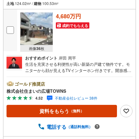
土地
124.02m
/
建物
100.53m
2
2
4,680万円
成約でもらえる
画像
36
枚
おすすめポイント
岸田 周平
生活を充実させる利便性が高い新築の戸建て物件です。モ
ニターから顔が見えるTVインターホン付きです。開放感溢
れる室内が魅力の、3LDKの物件はこちらです。南向きの物
件に住んでみませんか。こちらからご覧下さい。追焚機能
ゴールド推奨店
設置の浴室なので翌日の入浴にも利便性が高いです。シス
株式会社住まいの広場TOWNS
テムキッチンは必要な物が組み込まれているため、すぐ調
4.52
不動産会社レビュー 38件
理できます。1坪以上ある浴室は広々としていてお風呂好き
の方におすすめです。【年中無休/9:00～21:00】人気物件
資料をもらう
（無料）
は特にお問い合わせが集中するため、お早めにお電話下さ
い。「室内・現地を見学する」ボタンよりご予約頂くとご
見学がスムーズです。■その他、各種ご相談も承っておりま
電話する
（通話料無料）
す。○住宅ローンのご相談○ライフプランのシミュレーショ
ン■住まいの広場TOWNSからお客様へ経験豊富なスタッフ