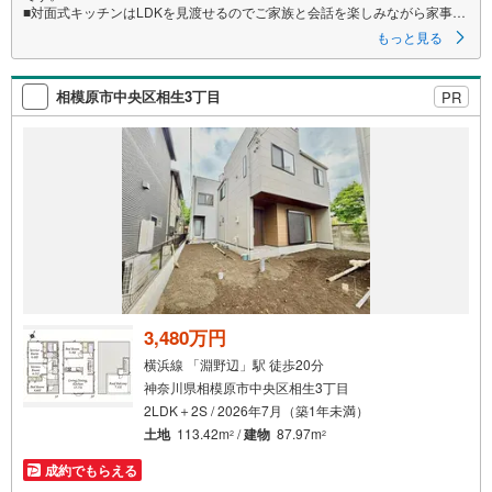
■対面式キッチンはLDKを見渡せるのでご家族と会話を楽しみながら家事を
することができます。
もっと見る
■全室収納完備！お部屋のスペースも広く感じられます。
相模原市中央区相生3丁目
PR
3,480万円
横浜線 「淵野辺」駅 徒歩20分
神奈川県相模原市中央区相生3丁目
2LDK＋2S / 2026年7月（築1年未満）
土地
113.42m
/
建物
87.97m
2
2
成約でもらえる