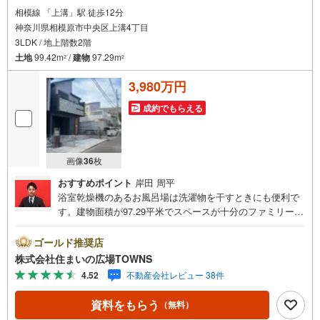
相模線 「上溝」駅 徒歩12分
年間8000棟以上の限定物件を発表しているオープンハウスだから出会える
神奈川県相模原市中央区上溝4丁目
物件が多数ございます。
3LDK / 地上階数2階
ぜひお気軽にご連絡・ご相談ください！
土地
99.42m
/
建物
97.29m
2
2
※限定物件:当社のみ、もしくは当社を含めた数社でのみご紹介可能なオープ
ンハウス・ディベロップメントの物件
3,980万円
成約でもらえる
画像
36
枚
おすすめポイント
岸田 周平
浴室乾燥機のあるお風呂場は洗濯物を干すときにも便利で
す。建物面積が97.29平米でスペースが十分のファミリーに
もおすすめの物件です。物件の向きも確認しましょう。こ
こでは南東向きの物件をご紹介。システムキッチン付きの
ゴールド推奨店
物件です。令和8年7月築で地域にも馴染んだ物件でもあ
株式会社住まいの広場TOWNS
り、住環境も良好。皆で仲良く生活できる3LDKの物件情報
4.52
不動産会社レビュー 38件
はこちらです。TVインターホンで、モニターから来訪者が
確認できます。南東向きの物件をご紹介しています。物件
資料をもらう
（無料）
の向きも確認しましょう。開放感のある間取りの3LDK物件