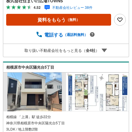
株式会社住まいの広場TOWNS
キッチンがある物件です。新築の戸建てで気分爽快な生活
4.52
不動産会社レビュー 38件
を送りましょう。令和8年4月築の物件となり、室内も綺麗
です。【年中無休/9:00～21:00】人気物件は特にお問い合
資料をもらう
（無料）
わせが集中するため、お早めにお電話下さい。「室内・現
地を見学する」ボタンよりご予約頂くとご見学がスムーズ
です。■その他、各種ご相談も承っております。○住宅ロー
電話する
（通話料無料）
ンのご相談○ライフプランのシミュレーション■住まいの広
場TOWNSからお客様へ経験豊富なスタッフが親身になって
取り扱い不動産会社をもっと見る（
全
4
社
）
お客様に合った物件をご紹介させて頂きます！ /他社様掲載
物件も併せてご紹介可能ですのでお気軽にお問い合わせ下
さい♪駐車場もございますので、お車でのお越しも大歓迎
相模原市中央区陽光台5丁目
です！
相模線 「上溝」駅 徒歩22分
神奈川県相模原市中央区陽光台5丁目
3LDK / 地上階数2階