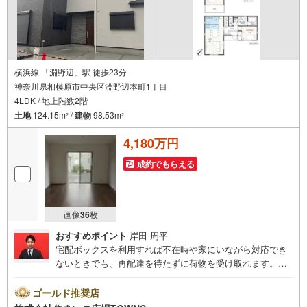
横浜線 「淵野辺」駅 徒歩23分
神奈川県相模原市中央区淵野辺本町1丁目
4LDK / 地上階数2階
土地
124.15m
/
建物
98.53m
2
2
4,180万円
成約でもらえる
画像
36
枚
おすすめポイント
岸田 周平
宅配ボックスを利用すれば不在時や家にいながら対応でき
ないときでも、再配達を待たずに荷物を受け取れます。南
東向きの物件をお探しの方、コチラよりご覧ください。内
装、外装共にきれいな住み心地の良い新築物件です。98.53
ゴールド推奨店
平米の建物面積がある物件です。使い勝手が良いシステム