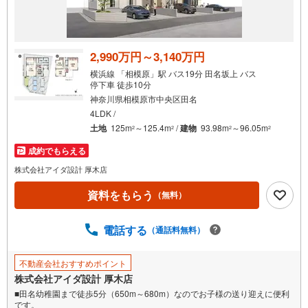
2,990万円～3,140万円
横浜線 「相模原」駅 バス19分 田名坂上 バス
停下車 徒歩10分
神奈川県相模原市中央区田名
4LDK /
土地
125m
～125.4m
/
建物
93.98m
～96.05m
2
2
2
2
成約でもらえる
株式会社アイダ設計 厚木店
資料をもらう
（無料）
電話する
（通話料無料）
不動産会社おすすめポイント
株式会社アイダ設計 厚木店
■田名幼稚園まで徒歩5分（650m～680m）なのでお子様の送り迎えに便利
です。