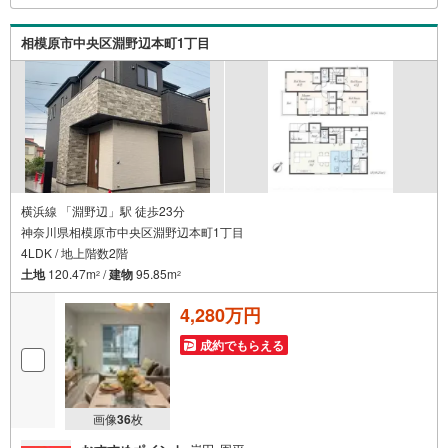
身になってお客様に合った物件をご紹介させて頂きます！ /
他社様掲載物件も併せてご紹介可能ですのでお気軽にお問
相模原市中央区淵野辺本町1丁目
い合わせ下さい♪駐車場もございますので、お車でのお越
しも大歓迎です！
横浜線 「淵野辺」駅 徒歩23分
神奈川県相模原市中央区淵野辺本町1丁目
4LDK / 地上階数2階
土地
120.47m
/
建物
95.85m
2
2
4,280万円
成約でもらえる
画像
36
枚