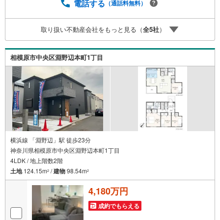
学する」ボタンよりご予約頂くとご見学がスムーズです。■
電話する
（通話料無料）
その他、各種ご相談も承っております。○住宅ローンのご相
談○ライフプランのシミュレーション■住まいの広場TOWN
取り扱い不動産会社をもっと見る（
全
5
社
）
Sからお客様へ経験豊富なスタッフが親身になってお客様
に合った物件をご紹介させて頂きます！ /他社様掲載物件も
併せてご紹介可能ですのでお気軽にお問い合わせ下さい♪
相模原市中央区淵野辺本町1丁目
駐車場もございますので、お車でのお越しも大歓迎です！
横浜線 「淵野辺」駅 徒歩23分
神奈川県相模原市中央区淵野辺本町1丁目
4LDK / 地上階数2階
土地
124.15m
/
建物
98.54m
2
2
4,180万円
成約でもらえる