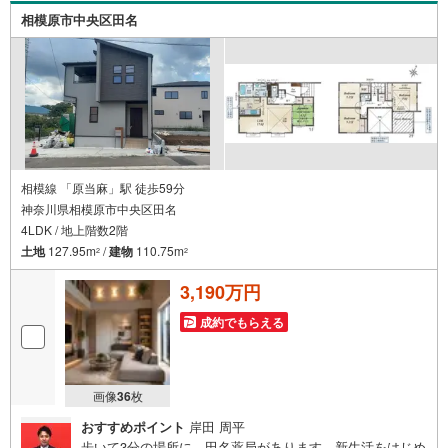
てご紹介可能ですのでお気軽にお問い合わせ下さい♪駐車
相模原市中央区田名
場もございますので、お車でのお越しも大歓迎です！
相模線 「原当麻」駅 徒歩59分
神奈川県相模原市中央区田名
4LDK / 地上階数2階
土地
127.95m
/
建物
110.75m
2
2
3,190万円
成約でもらえる
画像
36
枚
おすすめポイント
岸田 周平
歩いて3分の場所に、田名薬局があります。新生活をはじめ