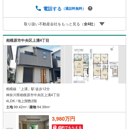
です。浴室に追焚機能があるので入浴の時間帯を気にする
事がありません。TVインターホン付きでお子様のお留守番
電話する
（通話料無料）
も安心です。入浴中や料理中など自宅にいても手が離せな
いときに、宅配ボックスがあれば再配達の手間なしに荷物
取り扱い不動産会社をもっと見る（
全
4
社
）
を受け取れます。駅まで徒歩12分の場所にある物件です。
建物面積は97.29平米です。数ある物件の中から弊社の物件
をご覧いただき、ありがとうございます。心を込めてお手
相模原市中央区上溝4丁目
伝いさせて下さい
相模線 「上溝」駅 徒歩12分
神奈川県相模原市中央区上溝4丁目
4LDK / 地上階数2階
土地
99.42m
/
建物
94.39m
2
2
3,980万円
成約でもらえる