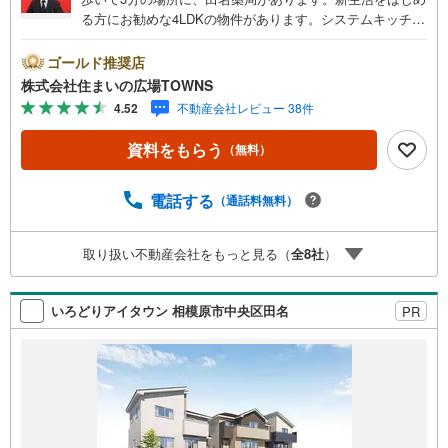
る方にお勧めな4LDKの物件があります。システムキッチン
付きの物件でカラーリングも統一できるため見た目に一体
感が生まれ、美しいです。こだわりのある方も多い、新築
ゴールド推奨店
の戸建て物件となっております。イグサの香りに癒され、
株式会社住まいの広場TOWNS
リラックスした空間が作れます。洗濯物がよく乾く南東向
4.52
不動産会社レビュー 38件
きがオススメポイントです。モニターから顔が見えるTVイ
ンターホン付きです。【年中無休/9:00～21:00】人気物件
資料をもらう
（無料）
は特にお問い合わせが集中するため、お早めにお電話下さ
い。「室内・現地を見学する」ボタンよりご予約頂くとご
見学がスムーズです。■その他、各種ご相談も承っておりま
電話する
（通話料無料）
す。○住宅ローンのご相談○ライフプランのシミュレーショ
ン■住まいの広場TOWNSからお客様へ経験豊富なスタッフ
取り扱い不動産会社をもっと見る（
全
8
社
）
が親身になってお客様に合った物件をご紹介させて頂きま
す！ /他社様掲載物件も併せてご紹介可能ですのでお気軽に
お問い合わせ下さい♪駐車場もございますので、お車での
いろどりアイタウン 相模原市中央区田名
PR
お越しも大歓迎です！