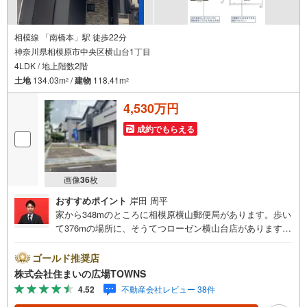
相模線 「南橋本」駅 徒歩22分
神奈川県相模原市中央区横山台1丁目
4LDK / 地上階数2階
土地
134.03m
/
建物
118.41m
2
2
4,530万円
成約でもらえる
画像
36
枚
おすすめポイント
岸田 周平
家から348mのところに相模原横山郵便局があります。歩い
て376mの場所に、そうてつローゼン横山台店があります。
家族におすすめな4LDK。設備も充実しています。こちらは
南向きの物件です。動線を意識したデザインのシステムキ
ゴールド推奨店
ッチン付きで作業能率が上がります。新築にこだわりをも
株式会社住まいの広場TOWNS
つ方には、こちらの新築物件はいかがでしょうか。浴室乾
4.52
不動産会社レビュー 38件
燥機のあるお風呂場は洗濯物を干すときにも便利です。こ