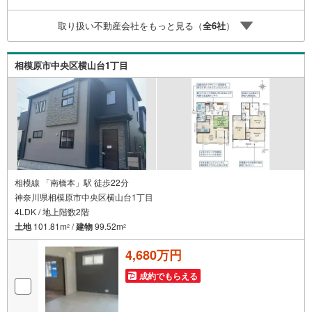
住まいの広場TOWNSからお客様へ経験豊富なスタッフが親
身になってお客様に合った物件をご紹介させて頂きます！ /
取り扱い不動産会社をもっと見る（
全
6
社
）
他社様掲載物件も併せてご紹介可能ですのでお気軽にお問
い合わせ下さい♪駐車場もございますので、お車でのお越
しも大歓迎です！
相模原市中央区横山台1丁目
相模線 「南橋本」駅 徒歩22分
神奈川県相模原市中央区横山台1丁目
4LDK / 地上階数2階
土地
101.81m
/
建物
99.52m
2
2
4,680万円
成約でもらえる