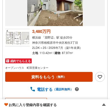
3,480万円
横浜線 「淵野辺」駅 徒歩20分
神奈川県相模原市中央区相生3丁目
2LDK＋2S / 2026年7月（築1年未満）
土地
113.42m
/
建物
87.97m
2
2
成約でもらえる
オープンハウス 町田営業センター
資料をもらう
（無料）
電話する
（通話料無料）
不動産会社おすすめポイント
お気に入り登録内容を確認する
オープンハウス 町田営業センター