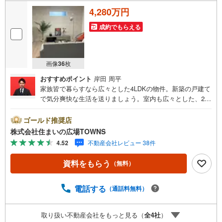
4,280万円
成約でもらえる
画像
36
枚
おすすめポイント
岸田 周平
家族皆で暮らすなら広々とした4LDKの物件。新築の戸建て
で気分爽快な生活を送りましょう。室内も広々とした、202
6年4月築の物件で、多くの方に好評です。きれい好きな方
に一押しなピカピカの新築物件です。高い耐震構造によ
ゴールド推奨店
り、リスクを少しでも抑えた構造になっています。宅配ボ
株式会社住まいの広場TOWNS
ックスを利用すれば不在時や家にいながら対応できないと
4.52
不動産会社レビュー 38件
きでも、再配達を待たずに荷物を受け取れます。建物面積
が98.95平米と十分な広さでゆったりと生活できるのではな
資料をもらう
（無料）
いのでしょうか。【年中無休/9:00～21:00】人気物件は特
にお問い合わせが集中するため、お早めにお電話下さい。
「室内・現地を見学する」ボタンよりご予約頂くとご見学
電話する
（通話料無料）
がスムーズです。■その他、各種ご相談も承っております。
○住宅ローンのご相談○ライフプランのシミュレーション■
取り扱い不動産会社をもっと見る（
全
4
社
）
住まいの広場TOWNSからお客様へ経験豊富なスタッフが親