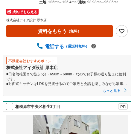
マ
土地
125m
～125.4m
/
建物
93.98m
～96.05m
2
2
2
2
イ
成約でもらえる
ペ
株式会社アイダ設計 厚木店
ー
ジ
資料をもらう
（無料）
に
保
電話する
（通話料無料）
存
す
る
不動産会社おすすめポイント
株式会社アイダ設計 厚木店
■田名幼稚園まで徒歩5分（650m～680m）なのでお子様の送り迎えに便利
です。
■対面式キッチンはLDKを見渡せるのでご家族と会話を楽しみながら家事を
することができます。
もっと見る
■全室収納完備！お部屋のスペースも広く感じられます。
相模原市中央区相生3丁目
PR