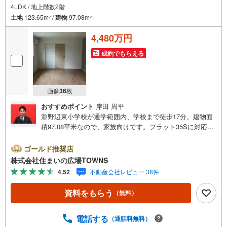
4LDK / 地上階数2階
土地
123.65m
/
建物
97.08m
2
2
4,480万円
成約でもらえる
画像
36
枚
おすすめポイント
岸田 周平
淵野辺東小学校が通学範囲内、学校まで徒歩17分。建物面
積97.08平米なので、家族向けです。フラット35Sに対応し
ているため税制面でもメリットが多いです。浴室乾燥機の
あるお風呂場は洗濯物を干すときにも便利です。浴室は冷
ゴールド推奨店
めた湯を再び沸かせる追焚機能が付いています。余裕のあ
株式会社住まいの広場TOWNS
る15帖以上のLDKで、日々の生活にゆとりが出ます。南向
4.52
不動産会社レビュー 38件
きの物件です。【年中無休/9:00～21:00】人気物件は特に
お問い合わせが集中するため、お早めにお電話下さい。
資料をもらう
（無料）
「室内・現地を見学する」ボタンよりご予約頂くとご見学
がスムーズです。■その他、各種ご相談も承っております。
○住宅ローンのご相談○ライフプランのシミュレーション■
電話する
（通話料無料）