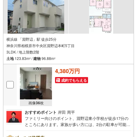
横浜線 「淵野辺」駅 徒歩25分
神奈川県相模原市中央区淵野辺本町5丁目
3LDK / 地上階数2階
土地
123.83m
/
建物
96.88m
2
2
4,380万円
成約でもらえる
画像
36
枚
おすすめポイント
岸田 周平
ファミリー向けのポイント、淵野辺東小学校が徒歩17分の
ところにあります。家族が多い方には、2台の駐車が可能な
ので、便利です。システムキッチンは必要な物が組み込ま
れているため、すぐ調理できます。来客が一目でわかるTV