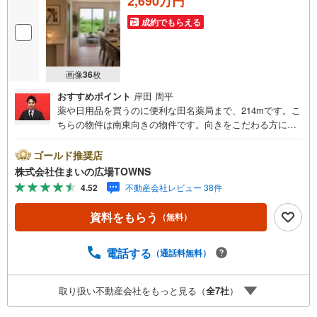
2,690万円
成約でもらえる
画像
36
枚
おすすめポイント
岸田 周平
薬や日用品を買うのに便利な田名薬局まで、214mです。こ
ちらの物件は南東向きの物件です。向きをこだわる方に適
しています。追い焚き機能付きですので、前日の残り湯を
再利用できます。最近とてもニーズの高い洗髪洗面化粧台
ゴールド推奨店
が設置されています。3LDKの物件で、開放感のある生活を
株式会社住まいの広場TOWNS
送る事が出来ます。105.78平米の建物面積でスペースの面
4.52
不動産会社レビュー 38件
でも問題なく快適に過ごせますよ。システムキッチンは必
要な物が組み込まれているため、すぐ調理できます。【年
資料をもらう
（無料）
中無休/9:00～21:00】人気物件は特にお問い合わせが集中
するため、お早めにお電話下さい。「室内・現地を見学す
る」ボタンよりご予約頂くとご見学がスムーズです。■その
電話する
（通話料無料）
他、各種ご相談も承っております。○住宅ローンのご相談○
ライフプランのシミュレーション■住まいの広場TOWNSか
取り扱い不動産会社をもっと見る（
全
7
社
）
らお客様へ経験豊富なスタッフが親身になってお客様に合
った物件をご紹介させて頂きます！ /他社様掲載物件も併せ