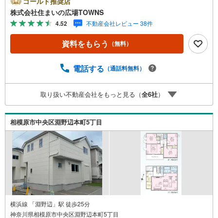
ゴールド推奨店
インターホン付き。新生活をはじめる方にお勧めな3LDKの
株式会社住まいの広場TOWNS
物件があります。南向きの物件に住んでみませんか。こち
4.52
不動産会社レビュー 38件
らからご覧下さい。こちらの新築戸建てなら、気分爽快に
新生活をスタートできます。【年中無休/9:00～21:00】人
資料をもらう
（無料）
気物件は特にお問い合わせが集中するため、お早めにお電
話下さい。「室内・現地を見学する」ボタンよりご予約頂
くとご見学がスムーズです。■その他、各種ご相談も承って
電話する
（通話料無料）
おります。○住宅ローンのご相談○ライフプランのシミュレ
ーション■住まいの広場TOWNSからお客様へ経験豊富なス
取り扱い不動産会社をもっと見る（
全
6
社
）
タッフが親身になってお客様に合った物件をご紹介させて
頂きます！ /他社様掲載物件も併せてご紹介可能ですのでお
気軽にお問い合わせ下さい♪駐車場もございますので、お
相模原市中央区淵野辺本町5丁目
車でのお越しも大歓迎です！
横浜線 「淵野辺」駅 徒歩25分
神奈川県相模原市中央区淵野辺本町5丁目