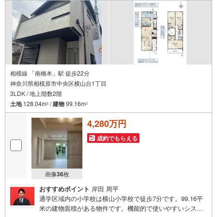
せていただきます。
相模線 「南橋本」駅 徒歩22分
神奈川県相模原市中央区横山台1丁目
3LDK / 地上階数2階
土地
128.04m
/
建物
99.16m
2
2
4,280万円
成約でもらえる
画像
36
枚
おすすめポイント
岸田 周平
通学区域内の小学校は横山小学校で徒歩7分です。99.16平
米の建物面積がある物件です。機能的で使いやすいシステ