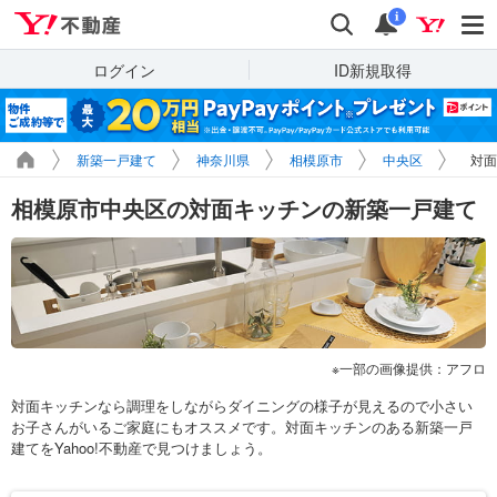
Yahoo!不動産
検索
通知
i
ログイン
ID新規取得
新築一戸建て
神奈川県
相模原市
中央区
対面
相模原市中央区の対面キッチンの新築一戸建て
一部の画像提供：アフロ
対面キッチンなら調理をしながらダイニングの様子が見えるので小さい
お子さんがいるご家庭にもオススメです。対面キッチンのある新築一戸
建てをYahoo!不動産で見つけましょう。