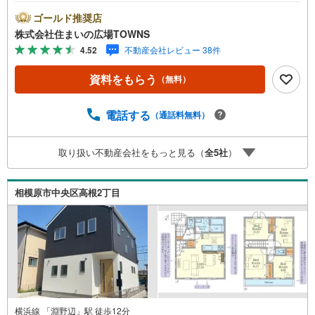
ムキッチン付きなので、お料理を楽しめます。物件の向き
は南向きです。服だけでなく様々な用途の収納に便利なウ
ゴールド推奨店
ォークインクロゼットが備えられています。追い焚き機能
株式会社住まいの広場TOWNS
付きで水道代の節約につながります。雰囲気溢れる3LDKの
4.52
不動産会社レビュー 38件
物件はこちらです。【年中無休/9:00～21:00】人気物件は
特にお問い合わせが集中するため、お早めにお電話下さ
資料をもらう
（無料）
い。「室内・現地を見学する」ボタンよりご予約頂くとご
見学がスムーズです。■その他、各種ご相談も承っておりま
す。○住宅ローンのご相談○ライフプランのシミュレーショ
電話する
（通話料無料）
ン■住まいの広場TOWNSからお客様へ経験豊富なスタッフ
が親身になってお客様に合った物件をご紹介させて頂きま
取り扱い不動産会社をもっと見る（
全
5
社
）
す！ /他社様掲載物件も併せてご紹介可能ですのでお気軽に
お問い合わせ下さい♪駐車場もございますので、お車での
お越しも大歓迎です！
相模原市中央区高根2丁目
横浜線 「淵野辺」駅 徒歩12分