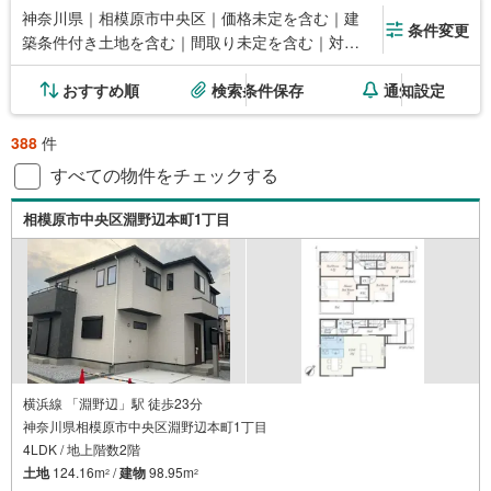
神奈川県｜相模原市中央区｜価格未定を含む｜建
条件変更
築条件付き土地を含む｜間取り未定を含む｜対面
キッチン
おすすめ順
検索条件保存
通知設定
388
件
すべての物件をチェックする
相模原市中央区淵野辺本町1丁目
横浜線 「淵野辺」駅 徒歩23分
神奈川県相模原市中央区淵野辺本町1丁目
4LDK / 地上階数2階
土地
124.16m
/
建物
98.95m
2
2