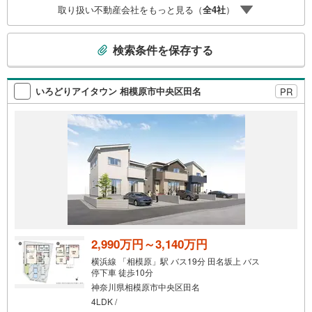
取り扱い不動産会社をもっと見る（
全
4
社
）
が親身になってお客様に合った物件をご紹介させて頂きま
す！ /他社様掲載物件も併せてご紹介可能ですのでお気軽に
こ
お問い合わせ下さい♪駐車場もございますので、お車での
検索条件を保存する
お越しも大歓迎です！
の
検
索
いろどりアイタウン 相模原市中央区田名
PR
条
件
で
通
知
を
受
け
取
る
2,990万円～3,140万円
・
横浜線 「相模原」駅 バス19分 田名坂上 バス
条
停下車 徒歩10分
件
神奈川県相模原市中央区田名
を
4LDK /