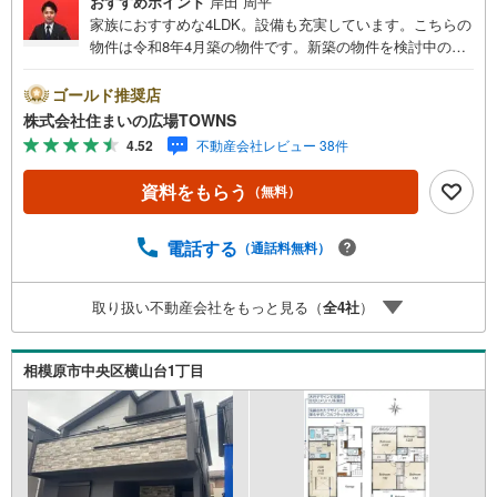
おすすめポイント
岸田 周平
家族におすすめな4LDK。設備も充実しています。こちらの
物件は令和8年4月築の物件です。新築の物件を検討中の方
はぜひ一度こちらの物件をご覧ください。来客が一目でわ
かるTVインターホン付き。95.85平米の建物面積でスペー
ゴールド推奨店
スの面でも問題なく快適に過ごせますよ。南東向きの物件
株式会社住まいの広場TOWNS
をお探しの方、コチラよりご覧ください。システムキッチ
4.52
不動産会社レビュー 38件
ン付きの物件でカラーリングも統一できるため見た目に一
体感が生まれ、美しいです。【年中無休/9:00～21:00】人
資料をもらう
（無料）
気物件は特にお問い合わせが集中するため、お早めにお電
話下さい。「室内・現地を見学する」ボタンよりご予約頂
くとご見学がスムーズです。■その他、各種ご相談も承って
電話する
（通話料無料）
おります。○住宅ローンのご相談○ライフプランのシミュレ
ーション■住まいの広場TOWNSからお客様へ経験豊富なス
取り扱い不動産会社をもっと見る（
全
4
社
）
タッフが親身になってお客様に合った物件をご紹介させて
頂きます！ /他社様掲載物件も併せてご紹介可能ですのでお
気軽にお問い合わせ下さい♪駐車場もございますので、お
相模原市中央区横山台1丁目
車でのお越しも大歓迎です！