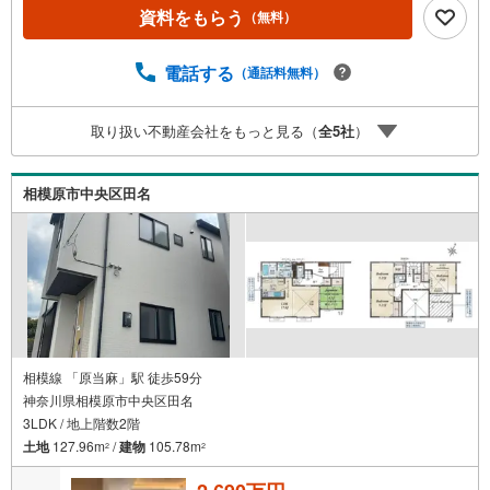
ちらは都市近郊にあるので、高いブランドイメージが自慢
資料をもらう
（無料）
です。内外装共に綺麗な新築戸建ての物件はいかがでしょ
うか。南向きの物件です。ゆとりのある快適なお住まいを
お探しの場合は当社の4LDKの物件はいかがでしょうか。建
電話する
（通話料無料）
物面積118.41平米の物件はいかがですか。日中でなくても
洗濯物を干せるため日中は忙しいという人にもおすすめ
取り扱い不動産会社をもっと見る（
全
5
社
）
な、浴室乾燥機付きの物件です。来訪者を確認できる、TV
インターホン付きです。数ある物件の中から弊社の物件を
ご覧いただき、ありがとうございます。心を込めてお手伝
相模原市中央区田名
いさせて下さい
相模線 「原当麻」駅 徒歩59分
神奈川県相模原市中央区田名
3LDK / 地上階数2階
土地
127.96m
/
建物
105.78m
2
2