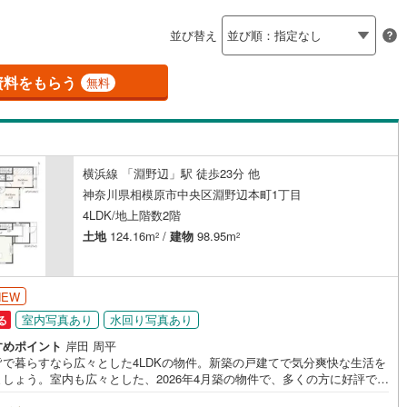
島根
岡山
広島
山口
瀬谷区
(
136
)
摩線
(
127
)
東急東横線
(
208
)
並び替え
ダイニング15畳以上
)
青葉区
(
91
)
都市線
(
387
)
東急目黒線
(
78
)
香川
愛媛
高知
保存した条件を見る
資料をもらう
浜線
(
119
)
京急本線
(
367
)
無料
)
中央区
(
399
)
佐賀
長崎
熊本
大分
施工・品質・工法関連
線
(
99
)
京急久里浜線
(
62
)
(
58
)
平塚市
(
273
)
震、制震構造
設計住宅性能評価付き
いずみ野線
(
415
)
相模鉄道新横浜線
(
135
)
（
22
）
横浜線 「淵野辺」駅 徒歩23分 他
23
)
小田原市
(
27
)
鉄道みなとみらい線
(
41
)
江ノ島電鉄
(
211
)
この条件で検索する
この条件で検索する
この条件で検索する
この条件で検索する
この条件で検索する
この条件で検索する
市区町村以下を選択
市区町村を選択す
駅を選択する
神奈川県相模原市中央区淵野辺本町1丁目
住宅
（
17
）
大規模（総区画数50戸以上）
3
)
三浦市
(
13
)
4LDK/地上階数2階
鉄道
(
2
)
箱根登山ケーブルカー
(
0
)
（
0
）
土地
124.16m
/
建物
98.95m
2
2
34
)
大和市
(
140
)
(
105
)
座間市
(
187
)
NEW
駅が始発駅
（
7
）
海まで2km以内
（
0
）
56
)
三浦郡葉山町
(
2
)
室内写真あり
水回り写真あり
る
すめポイント
岸田 周平
町
(
27
)
中郡二宮町
(
5
)
全体
皆で暮らすなら広々とした4LDKの物件。新築の戸建てで気分爽快な生活を
ましょう。室内も広々とした、2026年4月築の物件で、多くの方に好評で
大井町
(
1
)
足柄上郡松田町
(
7
)
（
12
）
バリアフリー住宅
（
43
）
きれい好きな方に一押しなピカピカの新築物件です。高い耐震構造によ