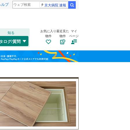
ヘルプ
京大病院 速報
検索
お気に入り
最近見た
マイ
知る
物件
物件
ページ
東海道本線
(
1,029
)
タログ/質問
トイレ２か所
（
125
）
中原区
(
21
)
福島
横浜線
(
907
)
太陽光発電システム
（
2
）
宮前区
(
107
)
相模線
(
1,181
)
栃木
群馬
山梨
埼京線
(
46
)
西区
(
26
)
保土ケ谷区
(
76
)
南道路
（
27
）
港北区
(
94
)
和歌山
旭区
(
154
)
小田急江ノ島線
(
1,061
)