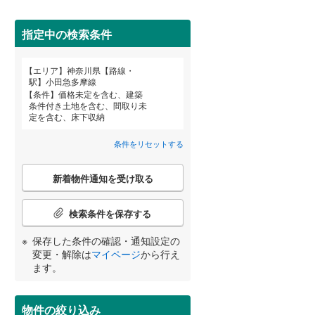
栄区
(
62
)
東急大井町線
(
45
)
都筑区
(
76
)
指定中の検索条件
こどもの国線
(
35
)
京急大師線
(
8
)
南区
(
440
)
エリア
神奈川県【路線・
宮崎
鹿児島
沖縄
駅】小田急多摩線
相模鉄道本線
(
856
)
条件
価格未定を含む、建築
条件付き土地を含む、間取り未
鎌倉市
(
74
)
住宅性能評価付き
（
22
）
横浜シーサイドライン
(
115
)
定を含む、床下収納
茅ヶ崎市
(
296
)
湘南モノレール江の島線
(
148
)
条件をリセットする
する
る
条件をリセットする
条件をリセットする
条件をリセットする
条件をリセットする
条件をリセットする
条件をリセットする
秦野市
(
115
)
伊豆箱根鉄道大雄山線
(
16
)
こ
新着物件通知を受け取る
の
伊勢原市
(
72
)
検
索
検索条件を保存する
南足柄市
(
2
)
条
件
小学校まで1km以内
（
54
）
保存した条件の確認・通知設定の
高座郡寒川町
(
49
)
で
変更・解除は
マイページ
から行え
通
ます。
足柄上郡中井町
(
0
)
知
を
足柄上郡山北町
(
0
)
間取り変更可能
（
0
）
受
物件の絞り込み