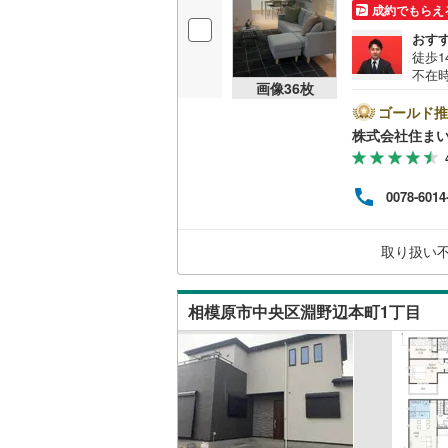
成約でもらえ
おす
徒歩
不在
画像
36
枚
報は
面積
ゴールド推
時期
株式会社住まい
幅広
安心で
め、
0078-6014
とご
ンの
様へ
取り扱い
きま
さい
相模原市中央区淵野辺本町1丁目