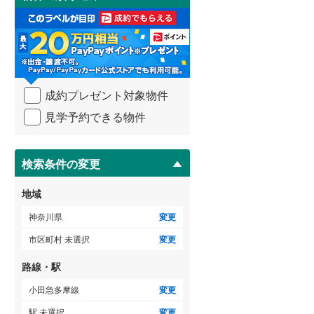
け
足柄下郡真鶴町
(
0
)
3階建て以上
（
14
）
取
る
愛甲郡清川村
(
0
)
・
条
件
を
成約プレゼント対象物件
マ
イ
見学予約できる物件
ペ
ー
ジ
に
検索条件の変更
保
存
地域
す
る
神奈川県
変更
市区町村 未選択
変更
路線・駅
小田急多摩線
変更
駅 未選択
変更