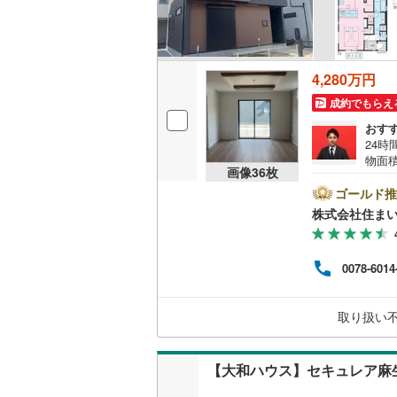
4,280万円
成約でもらえ
おす
24
物面
画像
36
枚
シス
らの
ゴールド推
利です
株式会社住まい
め、
とご
ンの
0078-6014
様へ
きま
さい
取り扱い
【大和ハウス】セキュレア麻