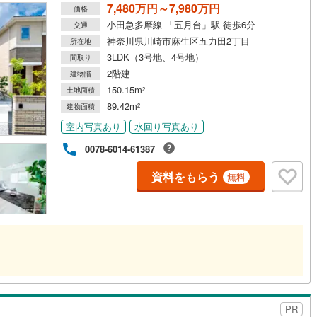
7,480万円～7,980万円
価格
小田急多摩線 「五月台」駅 徒歩6分
交通
神奈川県川崎市麻生区五力田2丁目
所在地
3LDK（3号地、4号地）
間取り
2階建
建物階
150.15m
土地面積
2
89.42m
建物面積
2
室内写真あり
水回り写真あり
0078-6014-61387
資料をもらう
無料
PR