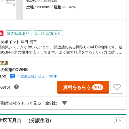
4LDK/地上階数2階
土地
120.03m
/
建物
95.84m
2
2
室内写真あり
水回り写真あり
る
すめポイント
岸田 周平
時間換気システムが付いています。開放感のある間取りの4LDK物件です。建
積95.84平米の物件で広々してます。よく家で料理をするという方に嬉しい
テムキッチン付きの物件。来訪者の顔が見えるTVインターホン付き。こち
物件は南向きです。浴室乾燥機のあるお風呂場は洗濯物を干すときにも便
奨店
。【年中無休/9:00～21:00】人気物件は特にお問い合わせが集中するた
の広場TOWNS
お早めにお電話下さい。「室内・現地を見学する」ボタンよりご予約頂く
不動産会社レビュー 38件
4.52
見学がスムーズです。■その他、各種ご相談も承っております。○住宅ロー
ご相談○ライフプランのシミュレーション■住まいの広場TOWNSからお客
資料をもらう
-58151
無料
経験豊富なスタッフが親身になってお客様に合った物件をご紹介させて頂
す！ /他社様掲載物件も併せてご紹介可能ですのでお気軽にお問い合わせ下
♪駐車場もございますので、お車でのお越しも大歓迎です！
不動産会社をもっと見る（
全
9
社
）
生区五月台 （分譲住宅）
PR