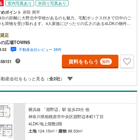
室内写真あり
水回り写真あり
る
すめポイント
岸田 周平
14分の距離に大野北中学校があるのも魅力。宅配ボックス付きで日中のご
時も荷物を受け取れます。4人家族にぴったりの広さのある4LDKの物件情
当社まで。南東向きの物件をお探しの方、コチラよりご覧ください。建物
98.54平方メートルですので快適な生活ができます。暖房機能を使えば寒い
奨店
の室温差を抑えてヒートショックを防げる、浴室乾燥機付きの物件です。
の広場TOWNS
い層の方にお勧め。令和8年4月築の室内も広々とした物件で来客応対にも
不動産会社レビュー 38件
4.52
す。【年中無休/9:00～21:00】人気物件は特にお問い合わせが集中するた
お早めにお電話下さい。「室内・現地を見学する」ボタンよりご予約頂く
資料をもらう
-58151
無料
見学がスムーズです。■その他、各種ご相談も承っております。○住宅ロー
ご相談○ライフプランのシミュレーション■住まいの広場TOWNSからお客
経験豊富なスタッフが親身になってお客様に合った物件をご紹介させて頂
不動産会社をもっと見る（
全
2
社
）
す！ /他社様掲載物件も併せてご紹介可能ですのでお気軽にお問い合わせ下
♪駐車場もございますので、お車でのお越しも大歓迎です！
横浜線 「淵野辺」駅 徒歩23分 他
神奈川県相模原市中央区淵野辺本町1丁目
4LDK/地上階数2階
土地
124.15m
/
建物
98.53m
2
2