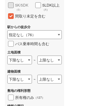
5K/5DK
5LDK以上
（
0
）
（
1
）
間取り未定を含む
駅からの徒歩分
指定なし
（
76
）
バス乗車時間も含む
土地面積
下限なし
上限なし
~
建物面積
下限なし
上限なし
~
敷地の権利形態
所有権のみ
（
127
）
情報公開日