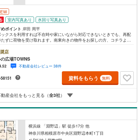
NEW
室内写真あり
水回り写真あり
る
すめポイント
岸田 周平
ボックスを利用すれば不在時や家にいながら対応できないときでも、再配
待たずに荷物を受け取れます。南東向きの物件をお探しの方、コチラより
ください。内装、外装共にきれいな住み心地の良い新築物件です。98.53平
建物面積がある物件です。使い勝手が良いシステムキッチンがある物件で
奨店
新築の戸建てで気分爽快な生活を送りましょう。令和8年4月築の物件とな
の広場TOWNS
内も綺麗です。【年中無休/9:00～21:00】人気物件は特にお問い合わせが
不動産会社レビュー 38件
4.52
するため、お早めにお電話下さい。「室内・現地を見学する」ボタンより
約頂くとご見学がスムーズです。■その他、各種ご相談も承っております。
資料をもらう
-58151
無料
宅ローンのご相談○ライフプランのシミュレーション■住まいの広場TOWNS
お客様へ経験豊富なスタッフが親身になってお客様に合った物件をご紹介
て頂きます！ /他社様掲載物件も併せてご紹介可能ですのでお気軽にお問い
不動産会社をもっと見る（
全
3
社
）
せ下さい♪駐車場もございますので、お車でのお越しも大歓迎です！
横浜線 「淵野辺」駅 徒歩17分 他
神奈川県相模原市中央区淵野辺本町1丁目