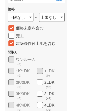
価格
下限なし
上限なし
~
価格未定を含む
売主
建築条件付土地を含む
間取り
ワンルーム
詳しく見る
（
0
）
1K/1DK
1LDK
（
0
）
（
0
）
2K/2DK
2LDK
（
0
）
（
12
）
3K/3DK
3LDK
（
0
）
（
44
）
4K/4DK
4LDK
（
0
）
（
70
）