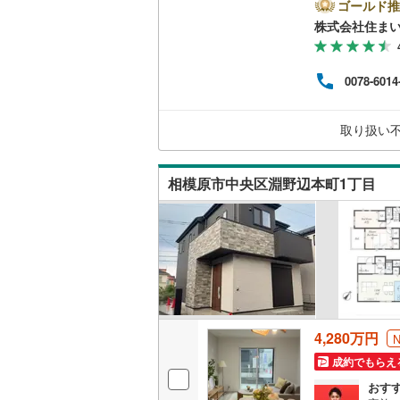
り、
ゴールド推
足柄上郡
二世帯向
不在
株式会社住まい
れま
足柄下郡
サービス
のでし
るた
（
33
）
0078-6014
頂く
ロー
キッチン
お客
取り扱い
て頂
せ下
独立型キ
相模原市中央区淵野辺本町1丁目
浴室
浴室乾燥
バルコニー、
ウッドデ
4,280万円
収納
成約でもらえ
おす
ウォーク