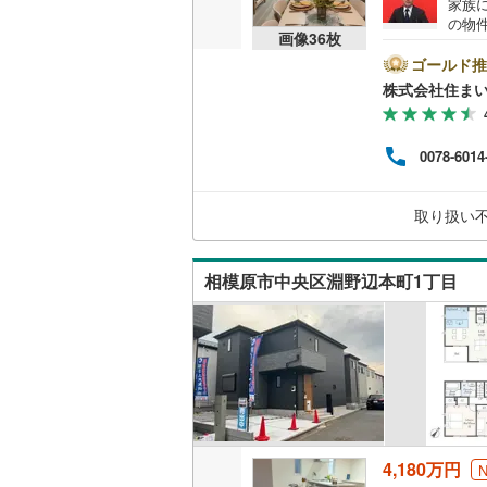
家族
（
52
）
の物
画像
36
枚
い。来
スの
ゴールド推
販売、価格、
ラよ
株式会社住まい
るため
即入居可
件は
を見
0078-6014
相談
オンライン対
ン■
様に
オンライ
取り扱い
です
しも
オンライ
相模原市中央区淵野辺本町1丁目
4,180万円