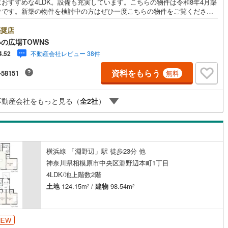
におすすめな4LDK。設備も充実しています。こちらの物件は令和8年4月築
件です。新築の物件を検討中の方はぜひ一度こちらの物件をご覧くださ
客が一目でわかるTVインターホン付き。95.85平米の建物面積でスペー
面でも問題なく快適に過ごせますよ。南東向きの物件をお探しの方、コチ
奨店
契約、入居関連など
りご覧ください。システムキッチン付きの物件でカラーリングも統一でき
の広場TOWNS
見た目に一体感が生まれ、美しいです。【年中無休/9:00～21:00】人気物
不動産会社レビュー 38件
4.52
能
（
45
）
特にお問い合わせが集中するため、お早めにお電話下さい。「室内・現地
学する」ボタンよりご予約頂くとご見学がスムーズです。■その他、各種ご
資料をもらう
-58151
無料
も承っております。○住宅ローンのご相談○ライフプランのシミュレーショ
応
住まいの広場TOWNSからお客様へ経験豊富なスタッフが親身になってお客
合った物件をご紹介させて頂きます！ /他社様掲載物件も併せてご紹介可能
ン内見(相談)可
（
67
）
IT重説可
（
58
）
不動産会社をもっと見る（
全
2
社
）
のでお気軽にお問い合わせ下さい♪駐車場もございますので、お車でのお越
大歓迎です！
ン対応とは？
横浜線 「淵野辺」駅 徒歩23分 他
神奈川県相模原市中央区淵野辺本町1丁目
4LDK/地上階数2階
土地
124.15m
/
建物
98.54m
2
2
NEW