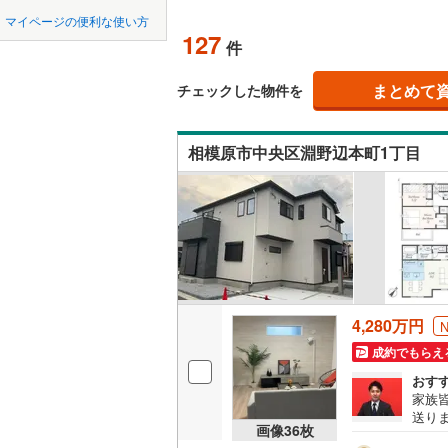
中国
LD
鳥取
緑区
(
51
)
小田急多
マイページの便利な使い方
127
リビング
件
泉区
(
126
東急田園
四国
徳島
（
120
）
まとめて
東急新横
チェックした物件を
相模原市
緑区
(
112
九州・沖縄
福岡
構造・規模・
京急逗子
相模原市中央区淵野辺本町1丁目
神奈川県のその
横須賀市
耐震、免
相模鉄道
ほかの地域
（
54
）
藤沢市
(
3
横浜高速
0
0
0
0
0
0
該当物件
該当物件
該当物件
該当物件
該当物件
該当物件
件
件
件
件
件
件
長期優良
逗子市
(
1
箱根登山
厚木市
(
1
立地
海老名市
4,280万円
最寄りの
綾瀬市
(
1
成約でもらえ
おす
中郡大磯
間取り、居室
家族
送り
足柄上郡
吹き抜け
画像
36
枚
す。