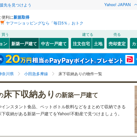
Yahoo! JAPAN
援先を見つけよう
と便利に
新規取得
ヤフーショッピングなら「毎日5％」おトク
検索条件を保存しました
買う
建てる
売る
ライン（宇都宮～逗子）
湘南新宿ライン（前橋～小田原）
ョン
新築一戸建て
中古一戸建て
注文住宅
土地
売却査定
カ
(
1,044
)
この検索条件の新着物件通知は、
マイページ
から設定できます。
43
）
オール電化
（
2
）
1
)
幸区
(
18
)
岩手
宮城
秋田
山形
5
)
鶴見線
(
39
)
はるひ野
)
(
0
)
台以上
（
63
）
ビルトインガレージ
（
8
）
8
)
多摩区
(
47
)
9
)
横須賀線
(
522
)
神奈川県、小田急多摩線、価格未定を含む、建築条件付
神奈川
埼玉
千葉
茨城
神奈川県
小田急多摩線
床下収納ありの物件一覧
タ付インターホン
防犯カメラ
（
12
）
16
)
き土地を含む、間取り未定を含む、床下収納
JR東日本）
(
2
)
京浜東北線
(
334
)
(
0
)
長野
富山
石川
福井
床下収納あり
35
)
東海道新幹線
(
58
)
3
)
神奈川区
(
54
)
の
の新築一戸建て
建ち方、日当たり
閉じる
閉じる
お気に入りリストを見る
お気に入りリストを見る
閉じる
閉じる
南区
(
40
)
岐阜
静岡
三重
やインスタント食品、ペットボトル飲料などをまとめて収納できる
地下鉄ブルーライン
(
684
)
横浜市営地下鉄グリーンライン
以上
（
68
）
角地
（
15
）
下収納がある新築一戸建てをYahoo!不動産で見つけましょう。
(
259
)
検索条件を保存する
0
)
金沢区
(
98
)
兵庫
京都
滋賀
奈良
45
）
マイページ
60
)
港南区
(
71
)
原線
(
284
)
小田急小田原線
(
1,411
)