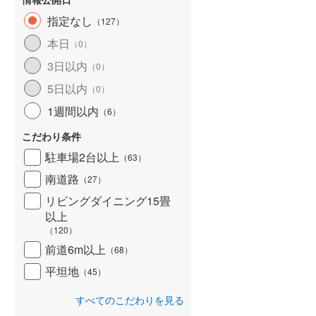
指定なし
（
127
）
本日
（
0
）
3日以内
（
0
）
5日以内
（
0
）
1週間以内
（
6
）
こだわり条件
駐車場2台以上
（
63
）
南道路
（
27
）
リビングダイニング15畳
以上
（
120
）
前道6m以上
（
68
）
平坦地
（
45
）
すべてのこだわりを見る