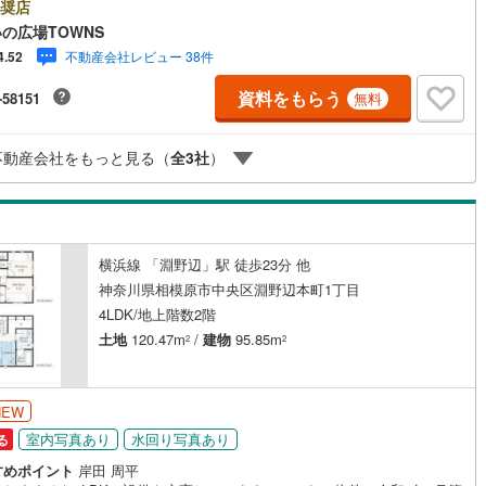
リスクを少しでも抑えた構造になっています。宅配ボックスを利用すれば
奨店
開成町
(
1
)
足柄下郡箱根町
(
0
)
け
（
0
）
平屋・1階建て
（
0
）
時や家にいながら対応できないときでも、再配達を待たずに荷物を受け取
の広場TOWNS
す。建物面積が98.95平米と十分な広さでゆったりと生活できるのではない
湯河原町
(
1
)
愛甲郡愛川町
(
6
)
不動産会社レビュー 38件
4.52
ルーム（納戸）
ょうか。【年中無休/9:00～21:00】人気物件は特にお問い合わせが集中す
め、お早めにお電話下さい。「室内・現地を見学する」ボタンよりご予約
資料をもらう
-58151
無料
とご見学がスムーズです。■その他、各種ご相談も承っております。○住宅
ンのご相談○ライフプランのシミュレーション■住まいの広場TOWNSから
様へ経験豊富なスタッフが親身になってお客様に合った物件をご紹介させ
不動産会社をもっと見る（
全
3
社
）
きます！ /他社様掲載物件も併せてご紹介可能ですのでお気軽にお問い合わ
さい♪駐車場もございますので、お車でのお越しも大歓迎です！
ッチン
（
2
）
対面キッチン
（
111
）
横浜線 「淵野辺」駅 徒歩23分 他
機あり
（
120
）
神奈川県相模原市中央区淵野辺本町1丁目
4LDK/地上階数2階
庭
土地
120.47m
/
建物
95.85m
2
2
ッキあり
（
0
）
NEW
室内写真あり
水回り写真あり
る
すめポイント
岸田 周平
インクローゼット
床下収納
（
127
）