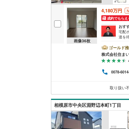
4,180万円
成約でもらえ
おす
宅配
達を
画像
36
枚
ご覧
米の
ゴールド推
す。
株式会社住まい
り、室
集中
ご予
0078-6014
○住
から
させ
取り扱い
合わ
相模原市中央区淵野辺本町1丁目