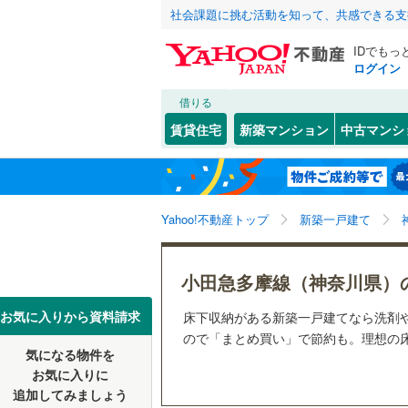
社会課題に挑む活動を知って、共感できる支
IDでもっ
ログイン
借りる
北海道
JR
北海道
湘南新宿
こだわり条件
設備
賃貸住宅
新築マンション
中古マンシ
(
481
)
床暖房
（
川崎市
川崎区
(
1
東北
青森
南武線
(
14
新百合ケ丘
(
15
)
(
3
駐車場2
高津区
(
3
根岸線
(
27
(
108
)
関東
東京
Yahoo!不動産トップ
新築一戸建て
ＴＶモニ
麻生区
(
1
中央本線（
（
122
）
信越・北陸
新潟
御殿場線
(
横浜市
鶴見区
(
5
小田急多摩線（神奈川県）
配置、向き、
中区
(
21
)
東海
愛知
お気に入りから資料請求
床下収納がある新築一戸建てなら洗剤
地下鉄
横浜市営
前道6m
ので「まとめ買い」で節約も。理想の床
磯子区
(
6
気になる物件を
近畿
大阪
平坦地
（
お気に入りに
戸塚区
(
1
私鉄・その他
京王相模
追加してみましょう