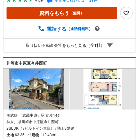
4.89
にご連絡下さい。その他にも・・・●「この物件以外にも何
件か一緒に物件を見てみたい」●「私はローンいくら借りら
資料をもらう
（無料）
れるのだろう？」●「買替えなので、自宅がいくらで売却で
きるか知りたい」 ●「車のローンがあるけど大丈夫か
な？」●「頭金は、どれくらいないと買えないの？」●「自
電話する
（通話料無料）
営業者はローン通りにくいって本当？」などなど、住宅購
入はわからないことばかり・・・。ご安心ください!!お力に
取り扱い不動産会社をもっと見る（
全
1
社
）
なれる事がございましたら、誠心誠意 お手伝いをさせてい
ただきます。【ベンハウス】にお任せ下さい！
川崎市中原区今井西町
南武線 「武蔵中原」駅 徒歩14分
神奈川県川崎市中原区今井西町
2SLDK（※ビルトイン車庫） / 地上3階建
土地
63.35m
/
建物
112.43m
2
2