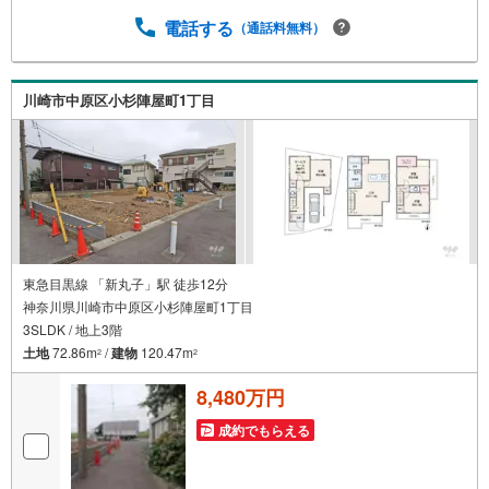
歩約5分！子育て世帯にもおすすめ！【営業時間 10:00～1
9:00】上記時間はお電話が繋がりやすくなっております。
電話する
（通話料無料）
お気軽にご連絡下さい！現地を見学される場合はご見学予
約ボタンよりご希望の日時をご記入いただけますとスムー
ズにご案内が可能です。～住宅ローン～諸費用込融資や築
川崎市中原区小杉陣屋町1丁目
年数の古い物件のローンも得意としており、最適な銀行を
ご提案します。～リフォーム～理想の間取り、テイストを
作り上げられます！リフォームプランナーの同行も可能で
す。
東急目黒線 「新丸子」駅 徒歩12分
神奈川県川崎市中原区小杉陣屋町1丁目
3SLDK / 地上3階
土地
72.86m
/
建物
120.47m
2
2
8,480万円
成約でもらえる