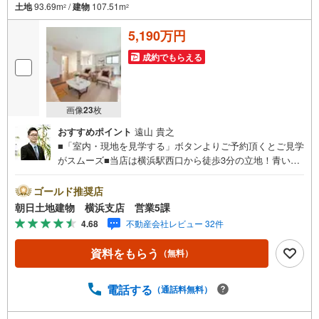
ご安心ください!!
土地
93.69m
/
建物
107.51m
2
2
お力になれる事がございましたら、誠心誠意 お手伝いをさせていただきま
す。
5,190万円
【ベンハウス】にお任せ下さい！
成約でもらえる
画像
23
枚
おすすめポイント
遠山 貴之
■「室内・現地を見学する」ボタンよりご予約頂くとご見学
がスムーズ■当店は横浜駅西口から徒歩3分の立地！青い看
板が目印開放的な接客スペースとDVDや遊び道具が揃った
キッズコーナーやおむつ替えができる授乳室も完備お子様
ゴールド推奨店
連れでも安心です。提携駐車場もございます■■■ご来場の
朝日土地建物 横浜支店 営業5課
際は、事前にご予約をお願いします■■■「室内・現地を見
4.68
不動産会社レビュー 32件
学する」ボタンよりご予約頂くとスムーズ！■現地ご案内■
お客様の貴重なお時間の中でご希望の情報をご案内しま
資料をもらう
（無料）
す。おおよその所要時間や内容は下記をご参考ください〇
ご希望条件のご相談（30分～）〇資金計画のご相談（30分
～）〇現地/物件見学（30分～）〇周辺環境のご紹介（30分
電話する
（通話料無料）
～）■ライフスタイルは人により様々■ご家族の思いを受け
止めて私達は様々なご要望にお応え致します！【コロナウ