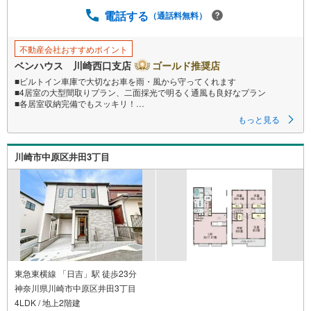
電話する
（通話料無料）
不動産会社おすすめポイント
ベンハウス 川崎西口支店
ゴールド推奨店
■ビルトイン車庫で大切なお車を雨・風から守ってくれます
■4居室の大型間取りプラン、二面採光で明るく通風も良好なプラン
■各居室収納完備でもスッキリ！
■南向きのバルコニーは採光たっぷり
もっと見る
■ご見学をご希望のお客様、平日・休日問わず ご対応させていただきます。
川崎市中原区井田3丁目
■また、オンライン案内・相談などにも対応しております。
どうぞ お気軽にご連絡下さい。
その他にも・・・
●「この物件以外にも何件か一緒に物件を見てみたい」
●「私はローンいくら借りられるのだろう？」
●「買替えなので、自宅がいくらで売却できるか知りたい」
●「車のローンがあるけど大丈夫かな？」
●「頭金は、どれくらいないと買えないの？」
●「自営業者はローン通りにくいって本当？」
東急東横線 「日吉」駅 徒歩23分
神奈川県川崎市中原区井田3丁目
などなど、住宅購入はわからないことばかり・・・。
4LDK / 地上2階建