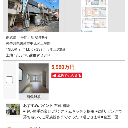
南武線 「平間」駅 徒歩8分
神奈川県川崎市中原区上平間
1SLDK（（1LDK＋2S）） / 地上3階建
土地
47.03m
/
建物
91.13m
2
2
5,980万円
成約でもらえる
画像
36
枚
おすすめポイント
布施 裕隆
■使い勝手の良いL型システムキッチン採用 ■2階リビングで
落ち着いてご家族皆さまでゆったり過ごせます■全室二面の
採光で明るく通風も良好■各居室収納完備でどちらのお部屋