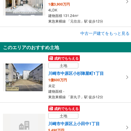
1億3,900万円
4LDK
建物面積 131.24m
2
東急東横線 「元住吉」駅 徒歩12分
成約でもらえる
中古一戸建てをもっと見る
中古一戸建て
このエリアのおすすめ土地
川崎市中原区上平間
5,680万円
成約でもらえる
3LDK＋S
土地
建物面積 99.91m
2
南武線 「鹿島田」駅 徒歩15分
川崎市中原区小杉陣屋町1丁目
1億600万円
未定
建物面積 -
東急東横線 「新丸子」駅 徒歩12分
成約でもらえる
土地
川崎市中原区上小田中1丁目
5,490万円