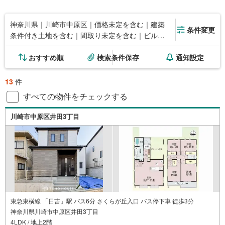
神奈川県｜川崎市中原区｜価格未定を含む｜建築
条件変更
条件付き土地を含む｜間取り未定を含む｜ビルト
インガレージ
おすすめ順
検索条件保存
通知設定
13
件
すべての物件をチェックする
川崎市中原区井田3丁目
東急東横線 「日吉」駅 バス6分 さくらが丘入口 バス停下車 徒歩3分
神奈川県川崎市中原区井田3丁目
4LDK / 地上2階