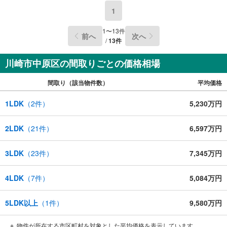
1
1
〜
13
件
前へ
次へ
/
13
件
川崎市中原区の間取りごとの価格相場
間取り（該当物件数）
平均価格
1LDK
（
2
件）
5,230万円
2LDK
（
21
件）
6,597万円
3LDK
（
23
件）
7,345万円
4LDK
（
7
件）
5,084万円
5LDK以上
（
1
件）
9,580万円
物件が所在する市区町村を対象とした平均価格を表示しています。