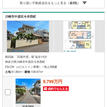
取り扱い不動産会社をもっと見る（
全
2
社
）
イルス予防対策実施中】〇ご入店時の検温とアルコール除
菌を設置しております〇接客ブースでは、お席の間隔を通
常より広くお取りします〇全営業車に乗降車時の消毒、除
川崎市中原区今井西町
菌シート等を常備しております〇物件見学用に使い捨てス
リッパ・使い捨て手袋をご用意します
南武線 「武蔵中原」駅 徒歩14分
神奈川県川崎市中原区今井西町
2SLDK（※ビルトイン車庫） / 地上3階建
土地
61.85m
/
建物
108.67m
2
2
9,799万円
成約でもらえる
画像
29
枚