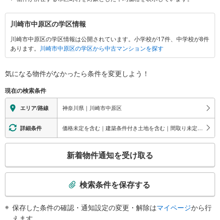
川
川崎市中原区の学区情報
崎
川崎市中原区の学区情報は公開されています。小学校が17件、中学校が8件
市
あります。
川崎市中原区の学区から中古マンションを探す
中
原
区
気になる物件がなかったら
条件を変更しよう！
に
現在の検索条件
関
す
神奈川県｜川崎市中原区
エリア/路線
る
情
価格未定を含む｜建築条件付き土地を含む｜間取り未定を含む｜ビルトインガレージ
詳細条件
報
こ
新着物件通知を受け取る
の
検
索
検索条件を保存する
条
件
保存した条件の確認・通知設定の変更・解除は
マイページ
から行
で
えます。