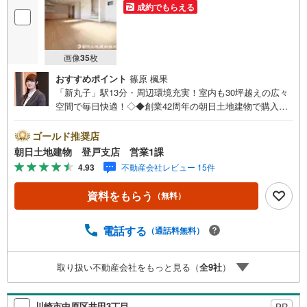
成約でもらえる
画像
35
枚
おすすめポイント
篠原 楓果
「新丸子」駅13分・周辺環境充実！室内も30坪越えの広々
空間で毎日快適！◇◆創業42周年の朝日土地建物で購入後
も安心◆◇地域密着！購入だけでなくご売却もしっかりと
サポートします！◇◆【朝日土地建物 登戸支店】イチ押
ゴールド推奨店
しポイント！◆◇【中原区小杉陣屋町1】■複数路線駅「新
朝日土地建物 登戸支店 営業1課
丸子」徒歩13分！学校や買い物施設も徒歩圏内で、毎日の
4.93
不動産会社レビュー 15件
生活に便利な立地条件！■建物は南向きで日当たり良好！車
通りも少ないので、ゆったりお過ごしいただけます。■収納
資料をもらう
（無料）
が随所に設置された便利な間取り！空間に余裕が生まれる
ので、家族団欒も自分時間も快適です。☆土日に限らず平
日いつでもご案内できます♪住宅ローン・お住み替えのご
電話する
（通話料無料）
相談も無料です。お電話・インターネットからお気軽にお
問い合わせください！
取り扱い不動産会社をもっと見る（
全
9
社
）
川崎市中原区井田3丁目
PR