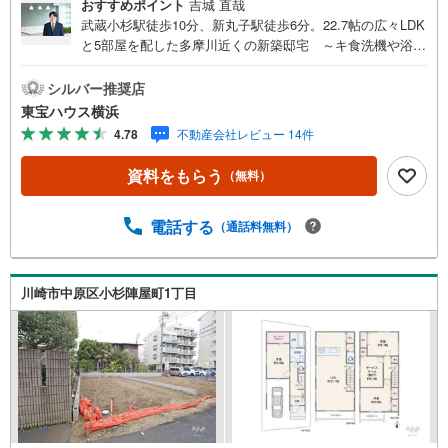
おすすめポイント
吉城 直哉
武蔵小杉駅徒歩10分、新丸子駅徒歩6分。22.7帖の広々LDK
と5部屋を配した多摩川近くの新築邸宅 ～キ食洗機や浴室
乾燥機など充実の先進設備を標準装備～○2階ワンフロアに
22.74帖のLDKがあり、家族が自然と集まる大空間となって
シルバー推奨店
います○サービスルーム2室を含む計5つの居室を確保して
東宝ハウス横浜
おり、子ども部屋やテレワーク部屋に最適です○大切なお車
4.78
不動産会社レビュー 14件
を雨や風から守ってくれるビルトイン車庫付です＝＝＝＝
＝＝＝＝＝＝＝＝＝＝＝提携銀行 横浜銀行利用可変動金
資料をもらう
（無料）
利35年の場合 金利 0.920％（諸条件あり）横浜銀行 提
携金利＝＝＝＝＝＝＝＝＝＝＝＝＝＝＝・年齢制限/20歳以
上65歳以下で完済時満80歳未満の方・返済期間/35年・利
電話する
（通話料無料）
率/年利0.92％ （変動金利の場合）※店頭金利より当初期間
-2.205％（35年）の適用を受けた場合・保証料/0円・事務
手数料/融資金額2％に消費税を加算した金額※金利は2026年
川崎市中原区小杉陣屋町1丁目
4月時点のものであり、実際の適用金利は融資実行時のもの
となります。※金利は年2回