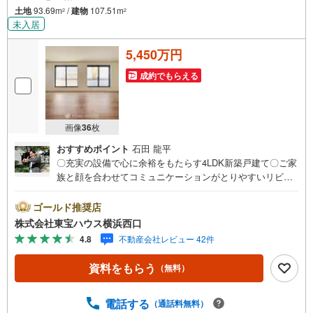
土地
93.69m
/
建物
107.51m
2
2
未入居
5,450万円
成約でもらえる
画像
36
枚
おすすめポイント
石田 龍平
〇充実の設備で心に余裕をもたらす4LDK新築戸建て〇ご家
族と顔を合わせてコミュニケーションがとりやすいリビン
グイン階段を採用〇スーパーや病院まで徒歩10分圏内の暮
らしやすい住環境ですーーーーYahoo！ 不動産キャンペー
ゴールド推奨店
ン対象店舗ーーーー当店で物件を成約するとPayPayボーナ
株式会社東宝ハウス横浜西口
スライトがもらえる「Yahoo！ 不動産 物件ご成約キャンペ
4.8
不動産会社レビュー 42件
ーン」の対象になります。「資料をもらう」「見学予約を
する」ボタンからお問い合わせください。※必ずYahoo！ J
資料をもらう
（無料）
APAN IDでログインしてください。※PayPayボーナスライ
トは出金と譲渡はできません。有効期限は付与日から60日
です。ーーーーーーーーーーーーーーーーーーーーーーー
電話する
（通話料無料）