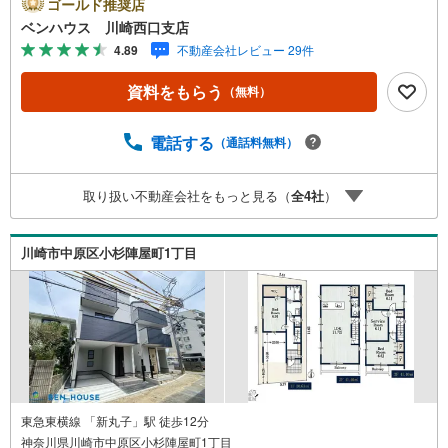
もスッキリ片付きます！■ご見学をご希望のお客様、平日・
ゴールド推奨店
休日問わず ご対応させていただきます。■また、オンライ
ベンハウス 川崎西口支店
ン案内・相談などにも対応しております。 どうぞ お気
4.89
不動産会社レビュー 29件
軽にご連絡下さい。その他にも・・・●「この物件以外にも
何件か一緒に物件を見てみたい」●「私はローンいくら借り
資料をもらう
（無料）
られるのだろう？」●「買替えなので、自宅がいくらで売却
できるか知りたい」 ●「車のローンがあるけど大丈夫か
な？」●「頭金は、どれくらいないと買えないの？」●「自
電話する
（通話料無料）
営業者はローン通りにくいって本当？」などなど、住宅購
入はわからないことばかり・・・。ご安心ください!!お力に
取り扱い不動産会社をもっと見る（
全
4
社
）
なれる事がございましたら、誠心誠意 お手伝いをさせてい
ただきます。【ベンハウス】にお任せ下さい！
川崎市中原区小杉陣屋町1丁目
東急東横線 「新丸子」駅 徒歩12分
神奈川県川崎市中原区小杉陣屋町1丁目