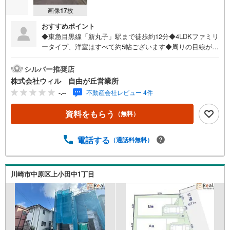
画像
17
枚
おすすめポイント
◆東急目黒線「新丸子」駅まで徒歩約12分◆4LDKファミリ
ータイプ、洋室はすべて約5帖ございます◆周りの目線が気
になりにくく、陽当りも良い2階リビング◆3箇所にバルコ
ニーがあり風通しも期待できます◆お料理をしながらリビ
シルバー推奨店
ングが見渡せる対面キッチン採用◆住宅内の空気環境を維
株式会社ウィル 自由が丘営業所
持する24時間換気システム導入◆花粉の季節や雨の日のお
-.--
不動産会社レビュー 4件
洗濯にも活躍する浴室乾燥機付き◆たっぷりしまえるWIC
を含む、全居室収納付き◆愛車を雨風から守ってくれるビ
資料をもらう
（無料）
ルトインガレージ付き◆「西丸子小学校」まで徒歩約5分！
子育て世帯にも嬉しい立地です【営業時間 10:00～19:00】
上記時間はお電話が繋がりやすくなっております。お気軽
電話する
（通話料無料）
にご連絡下さい！現地を見学される場合はご見学予約ボタ
ンよりご希望の日時をご記入いただけますとスムーズにご
案内が可能です。～住宅ローン～諸費用込融資や築年数の
川崎市中原区上小田中1丁目
古い物件のローンも得意としており、最適な銀行をご提案
します。～リフォーム～理想の間取り、テイストを作り上
げられます！リフォームプランナーの同行も可能です。