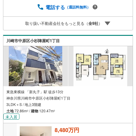
売却できるか知りたい」 ●「車のローンがあるけど大丈夫
かな？」●「頭金は、どれくらいないと買えないの？」●
電話する
（通話料無料）
「自営業者はローン通りにくいって本当？」などなど、住
宅購入はわからないことばかり・・・。ご安心ください!!お
取り扱い不動産会社をもっと見る（
全
9
社
）
力になれる事がございましたら、誠心誠意 お手伝いをさせ
ていただきます。【ベンハウス】にお任せ下さい！
川崎市中原区小杉陣屋町1丁目
東急東横線 「新丸子」駅 徒歩13分
神奈川県川崎市中原区小杉陣屋町1丁目
3LDK＋S / 地上3階建
土地
72.86m
/
建物
120.47m
2
2
未入居
8,480万円