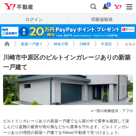
Yahoo!不動産
検索
通知
i
ログイン
ID新規取得
新築一戸建て
神奈川県
川崎市
中原区
ビルト
川崎市中原区のビルトインガレージありの新築
一戸建て
一部の画像提供：アフロ
ビルトインガレージありの新築一戸建てなら家の中で愛車を鑑賞して楽
しんだり盗難の被害や雨や風などから愛車を守れます。ビルトインガレ
ージありの理想の新築一戸建てをYahoo!不動産で見つけましょう。