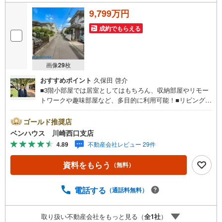
9,799万円
成約でもらえる
画像
29
枚
おすすめポイント
久保田 啓介
■3階小部屋では居室としてはもちろん、収納部屋やリモー
トワークや趣味部屋など、多目的に利用可能！■リビングに
は床暖房設置で足元からお部屋全体ポカポカと暖めてくれ
ます！■充実収納完備でスッキリ ■ご見学をご希望のお客
ゴールド推奨店
様、平日・休日問わず ご対応させていただきます。■ま
ベンハウス 川崎西口支店
た、オンライン案内・相談などにも対応しております。
4.89
不動産会社レビュー 29件
どうぞ お気軽にご連絡下さい。その他にも・・・●「この
物件以外にも何件か一緒に物件を見てみたい」●「私はロー
資料をもらう
（無料）
ンいくら借りられるのだろう？」●「買替えなので、自宅が
いくらで売却できるか知りたい」 ●「車のローンがあるけ
ど大丈夫かな？」●「頭金は、どれくらいないと買えない
電話する
（通話料無料）
の？」●「自営業者はローン通りにくいって本当？」などな
ど、住宅購入はわからないことばかり・・・。ご安心くだ
取り扱い不動産会社をもっと見る（
全
1
社
）
さい!!お力になれる事がございましたら、誠心誠意 お手伝