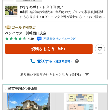
おすすめポイント
久保田 啓介
■水回り設備が2階部分に集約されたプランで家事負担軽減
にもなります！■ダイニング上部が吹抜になっており陽光た
っぷり取り込むことができますね！■充実収納完備でどちら
のお部屋もスッキリ ■ご見学をご希望のお客様、平日・休
ゴールド推奨店
日問わず ご対応させていただきます。■また、オンライン
ベンハウス 川崎西口支店
案内・相談などにも対応しております。 どうぞ お気軽
4.89
不動産会社レビュー 29件
にご連絡下さい。その他にも・・・●「この物件以外にも何
件か一緒に物件を見てみたい」●「私はローンいくら借りら
資料をもらう
（無料）
れるのだろう？」●「買替えなので、自宅がいくらで売却で
きるか知りたい」 ●「車のローンがあるけど大丈夫か
な？」●「頭金は、どれくらいないと買えないの？」●「自
電話する
（通話料無料）
営業者はローン通りにくいって本当？」などなど、住宅購
入はわからないことばかり・・・。ご安心ください!!お力に
取り扱い不動産会社をもっと見る（
全
1
社
）
なれる事がございましたら、誠心誠意 お手伝いをさせてい
ただきます。【ベンハウス】にお任せ下さい！
川崎市中原区今井西町