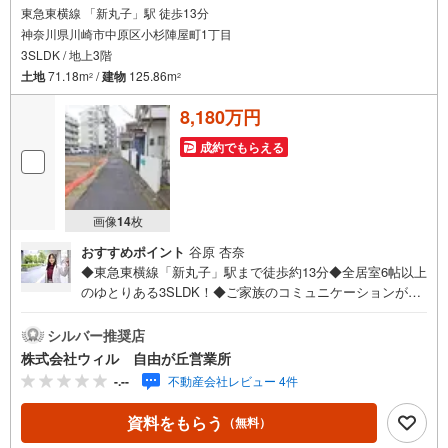
東急東横線 「新丸子」駅 徒歩13分
神奈川県川崎市中原区小杉陣屋町1丁目
3SLDK / 地上3階
土地
71.18m
/
建物
125.86m
2
2
8,180万円
成約でもらえる
画像
14
枚
おすすめポイント
谷原 杏奈
◆東急東横線「新丸子」駅まで徒歩約13分◆全居室6帖以上
のゆとりある3SLDK！◆ご家族のコミュニケーションが増
えるリビング階段仕様◆WICを含む全居室収納完備で、季
節物もすっきり整理が可能！◆食料品や日用品のストック
シルバー推奨店
に便利なパントリー付き◆居室や収納など多目的に活用で
株式会社ウィル 自由が丘営業所
きる納戸もございます◆花粉の季節や雨の日のお洗濯にも
-.--
不動産会社レビュー 4件
活躍する浴室乾燥機付き！◆全居室に断熱性・防音性に優
れたペアガラスを採用◆陽当り良好！お洗濯物が気持ちよ
資料をもらう
（無料）
く乾く南向きのバルコニー付き◆「西丸子学校」までは徒