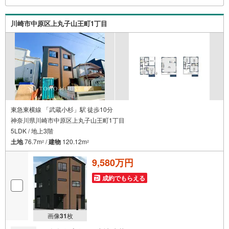
いをさせていただきます。【ベンハウス】にお任せ下さ
い！
川崎市中原区上丸子山王町1丁目
東急東横線 「武蔵小杉」駅 徒歩10分
神奈川県川崎市中原区上丸子山王町1丁目
5LDK / 地上3階
土地
76.7m
/
建物
120.12m
2
2
9,580万円
成約でもらえる
画像
31
枚