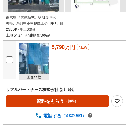
南武線 「武蔵新城」駅 徒歩16分
神奈川県川崎市中原区上小田中1丁目
2SLDK / 地上3階建
土地
51.21m
/
建物
97.09m
2
2
5,790万円
NEW
画像
11
枚
リアルパートナーズ株式会社 新川崎店
資料をもらう
（無料）
電話する
（通話料無料）