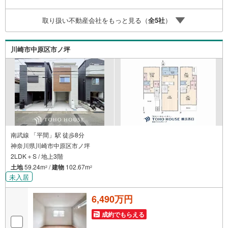
ーーー紹介金融機関/都市銀行利率/年利 0.95％（変動金
利）※上記金利は 2026年8月時点 のものであり、実際の適
取り扱い不動産会社をもっと見る（
全
5
社
）
用金利は融資実行時のものとなります。金利情勢により表
記の返済額と異なる場合があります。ーーーーーーーーー
ーーーーーーーーーーーーーーーー
川崎市中原区市ノ坪
南武線 「平間」駅 徒歩8分
神奈川県川崎市中原区市ノ坪
2LDK＋S / 地上3階
土地
59.24m
/
建物
102.67m
2
2
未入居
6,490万円
成約でもらえる