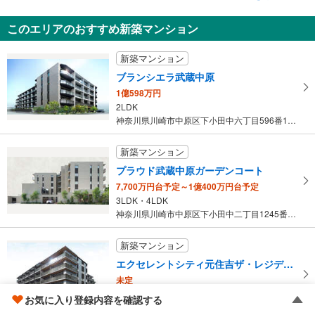
土地
このエリアのおすすめ新築マンション
川崎市中原区井田2丁目
4,250万円
新築マンション
未定
建物面積 -
ブランシエラ武蔵中原
東急東横線 「日吉」駅 徒歩14分
1億598万円
2LDK
神奈川県川崎市中原区下小田中六丁目596番1他（地番）
新築マンション
プラウド武蔵中原ガーデンコート
7,700万円台予定～1億400万円台予定
3LDK・4LDK
神奈川県川崎市中原区下小田中二丁目1245番（地番）
新築マンション
エクセレントシティ元住吉ザ・レジデンス
未定
1LDK＋S～4LDK ※Sはサービスルーム（納戸）です。
お気に入り登録内容を確認する
神奈川県川崎市中原区井田杉山町570、571-1、-2、577-…