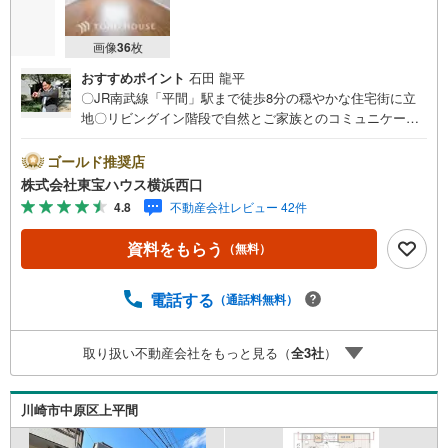
画像
36
枚
おすすめポイント
石田 龍平
〇JR南武線「平間」駅まで徒歩8分の穏やかな住宅街に立
地〇リビングイン階段で自然とご家族とのコミュニケーシ
ョンがとれます〇SICやWICなど大型収納が充実しお部屋を
スッキリと片付けられますーーーーYahoo！ 不動産キャン
ゴールド推奨店
ペーン対象店舗ーーーー当店で物件を成約するとPayPayボ
株式会社東宝ハウス横浜西口
ーナスライトがもらえる「Yahoo！ 不動産 物件ご成約キャ
4.8
不動産会社レビュー 42件
ンペーン」の対象になります。「資料をもらう」「見学予
約をする」ボタンからお問い合わせください。※必ずYaho
資料をもらう
（無料）
o！ JAPAN IDでログインしてください。※PayPayボーナス
ライトは出金と譲渡はできません。有効期限は付与日から6
0日です。ーーーーーーーーーーーーーーーーーーーーーー
電話する
（通話料無料）
ーーーー紹介金融機関/都市銀行利率/年利 0.95％（変動金
利）※上記金利は 2026年8月時点 のものであり、実際の適
取り扱い不動産会社をもっと見る（
全
3
社
）
用金利は融資実行時のものとなります。金利情勢により表
記の返済額と異なる場合があります。ーーーーーーーーー
ーーーーーーーーーーーーーーーー
川崎市中原区上平間