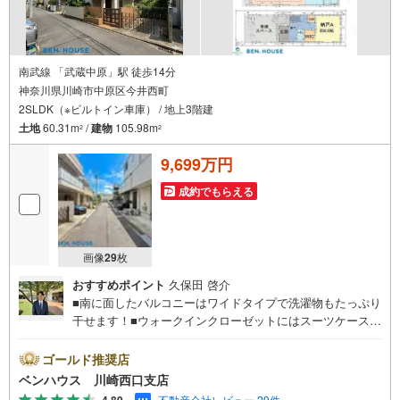
南武線 「武蔵中原」駅 徒歩14分
神奈川県川崎市中原区今井西町
2SLDK（※ビルトイン車庫） / 地上3階建
土地
60.31m
/
建物
105.98m
2
2
9,699万円
成約でもらえる
画像
29
枚
おすすめポイント
久保田 啓介
■南に面したバルコニーはワイドタイプで洗濯物もたっぷり
干せます！■ウォークインクローゼットにはスーツケースや
ゴルフバッグなどの収納も可能！■水回り設備集約プランで
家事もはかどります ■ご見学をご希望のお客様、平日・休
ゴールド推奨店
日問わず ご対応させていただきます。■また、オンライン
ベンハウス 川崎西口支店
案内・相談などにも対応しております。 どうぞ お気軽
不動産会社レビュー 29件