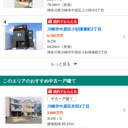
78.39m
（実測）
2
神奈川県川崎市中原区上小田中2丁目
4
成約でもらえる
川崎市中原区小杉陣屋町2丁目
6,180万円
3LDK
64.26m
（実測）
2
神奈川県川崎市中原区小杉陣屋町2丁目
5
もっと見る
成約でもらえる
川崎市中原区上小田中2丁目
7,280万円
このエリアのおすすめ中古一戸建て
3LDK＋S
116.13m
（実測）
2
成約でもらえる
神奈川県川崎市中原区上小田中2丁目
中古一戸建て
川崎市中原区井田3丁目
3,990万円
3LDK＋S
建物面積 89.22m
2