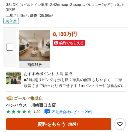
3SLDK（※ビルトイン車庫12.42m<sup>2</sup>:バルコニー2か所） / 地上
3階建
土地
71.18m
/
建物
125.86m
2
2
未入居
8,180万円
成約でもらえる
画像
36
枚
おすすめポイント
大島 基成
■21帖超リビングは形も良く家具の配置もしやすく、ご家
族皆さまでゆったり過ごせます！■パントリーには食品のス
トックたっぷりできます ■各居室収納完備でどちらのお部
屋もスッキリ片付きます！■ご見学をご希望のお客様、平
ゴールド推奨店
日・休日問わず ご対応させていただきます。■また、オン
ベンハウス 川崎西口支店
ライン案内・相談などにも対応しております。 どうぞ
4.89
不動産会社レビュー 29件
お気軽にご連絡下さい。その他にも・・・●「この物件以外
にも何件か一緒に物件を見てみたい」●「私はローンいくら
資料をもらう
（無料）
借りられるのだろう？」●「買替えなので、自宅がいくらで