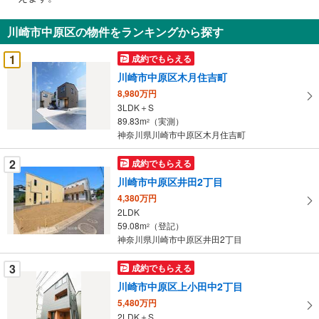
通
知
川崎市中原区の物件をランキングから探す
を
受
1
成約でもらえる
け
川崎市中原区木月住吉町
取
8,980万円
る
3LDK＋S
・
89.83m
（実測）
2
条
神奈川県川崎市中原区木月住吉町
件
を
2
成約でもらえる
マ
川崎市中原区井田2丁目
イ
4,380万円
ペ
2LDK
ー
59.08m
（登記）
2
神奈川県川崎市中原区井田2丁目
ジ
に
3
成約でもらえる
保
川崎市中原区上小田中2丁目
存
す
5,480万円
2LDK＋S
る