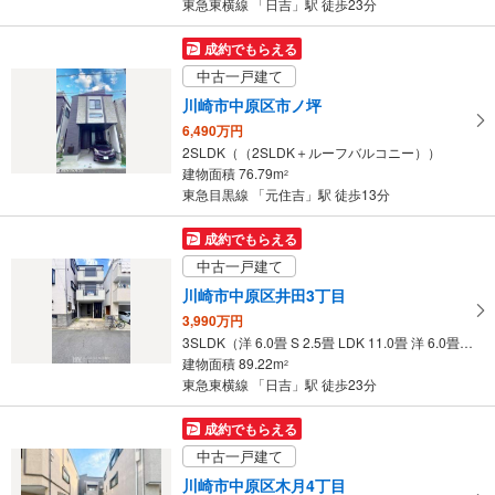
東急東横線 「日吉」駅 徒歩23分
成約でもらえる
中古一戸建て
川崎市中原区市ノ坪
6,490万円
2SLDK（（2SLDK＋ルーフバルコニー））
建物面積 76.79m
2
東急目黒線 「元住吉」駅 徒歩13分
成約でもらえる
中古一戸建て
川崎市中原区井田3丁目
3,990万円
3SLDK（洋 6.0畳 S 2.5畳 LDK 11.0畳 洋 6.0畳 和 6.0畳）
建物面積 89.22m
2
東急東横線 「日吉」駅 徒歩23分
成約でもらえる
中古一戸建て
川崎市中原区木月4丁目