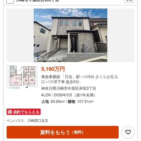
5,190万円
東急東横線 「日吉」駅 バス6分 さくらが丘入
口 バス停下車 徒歩3分
神奈川県川崎市中原区井田3丁目
4LDK / 2026年3月（築1年未満）
土地
93.69m
/
建物
107.51m
2
2
成約でもらえる
ベンハウス 川崎西口支店
資料をもらう
（無料）