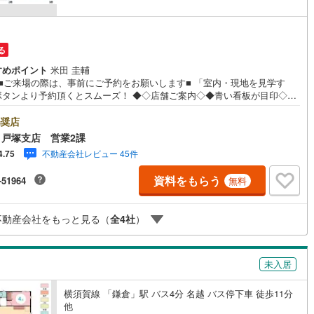
る
すめポイント
米田 圭輔
棟■ご来場の際は、事前にご予約をお願いします■ 「室内・現地を見学す
ボタンより予約頂くとスムーズ！ ◆◇店舗ご案内◇◆青い看板が目印◇◆
R東海道線「戸塚」駅徒歩5分 ◆お車でご来店のお客様 「横浜市戸塚区上倉
45-1」とご入力下さい。 お客様用の無料駐車場がございます。 キッズス
奨店
スもご用意しております！ 開放的な接客スペースとDVDや遊び道具が揃っ
戸塚支店 営業2課
ッズコーナーやおむつ替えができる授乳室も完備お子様連れでも安心で
不動産会社レビュー 45件
4.75
 ～皆様のご来店心よりお待ちしております～ ◆◇現地ご案内◆◇ お客様
重なお時間の中でご希望の情報をご案内します。 おおよその所要時間や内
資料をもらう
-51964
無料
下記をご参考ください 〇ご希望条件のご相談（30分～）〇資金計画のご相
0分～）〇現地/物件見学（30分～）〇周辺環境のご紹介（30分～） ◆◇
パンフレットを無料でプレゼント致します◆◇ これから購入を考えている
不動産会社をもっと見る（
全
4
社
）
売却を考えている方にとても参考になるパンフレットです。ぜひ、お問い
ください!!
未入居
横須賀線 「鎌倉」駅 バス4分 名越 バス停下車 徒歩11分
他