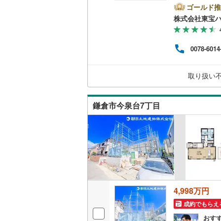
足柄上郡
物件を
ゴールド推
二世帯向
成約
株式会社東宝
足柄下郡
ボタン
サービス
ださ
日か
0078-6014
介金融
キッチン
のも
り表
独立型キ
取り扱い
ーー
浴室
鎌倉市今泉台7丁目
浴室乾燥
バルコニー、
ウッドデ
収納
4,998万円
成約でもらえ
ウォーク
（
6
）
おす