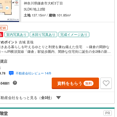
神奈川県鎌倉市大町3丁目
3LDK/地上2階
土地
137.15m
/
建物
101.85m
2
2
NEW
室内写真あり
水回り写真あり
完成イメージあり
る
すめポイント
吉城 直哉
着きある暮らしを叶えるゆとりと利便を兼ね備えた住宅 ～鎌倉の閑静な
街～○JR横須賀線「鎌倉」駅徒歩圏内、閑静な住宅街に誕生の全2棟の新築
○各棟LDKは20帖以上を確保した広々とした空間、リビングを見渡せる開放
対面式キッチン○毎日の暮らしを快適にする設備も充実しています＝＝＝＝
奨店
＝＝＝＝＝＝＝＝＝提携銀行 横浜銀行利用可変動金利35年の場合 金
浜
0.920％（諸条件あり）横浜銀行 提携金利＝＝＝＝＝＝＝＝＝＝＝＝＝＝
不動産会社レビュー 14件
4.78
齢制限/20歳以上65歳以下で完済時満80歳未満の方・返済期間/35年・利
利0.92％ （変動金利の場合）※店頭金利より当初期間 -2.205％（35年）の
資料をもらう
-54881
無料
を受けた場合・保証料/0円・事務手数料/融資金額2％に消費税を加算した金
金利は2026年4月時点のものであり、実際の適用金利は融資実行時のものと
ます。※金利は年2回見直しされ、5年ごとに調整されます（ただし、前返済
不動産会社をもっと見る（
全
3
社
）
.25倍が限度）
階堂
PR