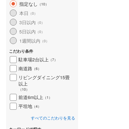
指定なし
（
10
）
本日
（
0
）
3日以内
（
0
）
5日以内
（
0
）
1週間以内
（
0
）
こだわり条件
駐車場2台以上
（
7
）
南道路
（
6
）
リビングダイニング15畳
以上
（
10
）
前道6m以上
（
1
）
平坦地
（
4
）
すべてのこだわりを見る
キーワードで探す