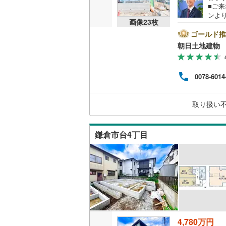
■ご
ンよ
販売、価格、
画像
23
枚
海道
5-1
ゴールド推
即入居可
もご
朝日土地建物 
ズコ
様の
オンライン対
時間
0078-6014
ご参
オンライ
～）〇
フレ
取り扱い
を考
ださい
オンライ
鎌倉市台4丁目
4,780万円