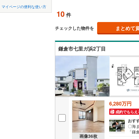
中国
LD
鳥取
緑区
(
18
)
マイページの便利な使い方
東急田園
10
リビング
件
泉区
(
45
)
四国
徳島
東急新横
（
10
）
まとめて
チェックした物件を
相模原市
緑区
(
55
)
京急逗子
九州・沖縄
福岡
構造・規模・
相模鉄道
神奈川県のその
横須賀市
鎌倉市七里ガ浜2丁目
耐震、免
ほかの地域
横浜高速
（
2
）
藤沢市
(
1
0
0
0
0
0
0
箱根登山
該当物件
該当物件
該当物件
該当物件
該当物件
該当物件
件
件
件
件
件
件
長期優良
逗子市
(
0
厚木市
(
3
立地
海老名市
6,280万円
最寄りの
綾瀬市
(
6
成約でもらえ
中郡大磯
間取り、居室
おす
〇海
足柄上郡
「鎌
吹き抜け
画像
36
枚
快適な