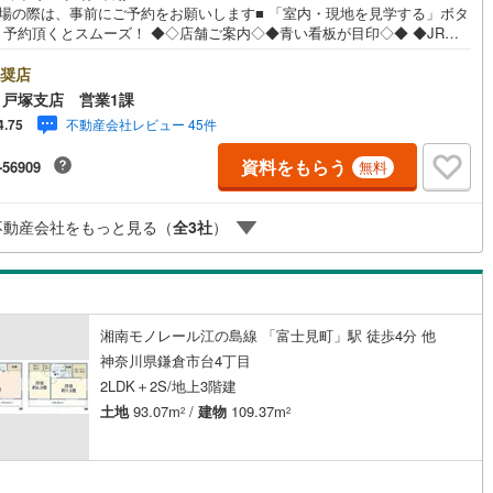
来場の際は、事前にご予約をお願いします■ 「室内・現地を見学する」ボタ
り予約頂くとスムーズ！ ◆◇店舗ご案内◇◆青い看板が目印◇◆ ◆JR東
契約、入居関連など
線「戸塚」駅徒歩5分 ◆お車でご来店のお客様 「横浜市戸塚区上倉田町44
」とご入力下さい。 お客様用の無料駐車場がございます。 キッズスペース
奨店
能
（
2
）
用意しております！ 開放的な接客スペースとDVDや遊び道具が揃ったキッ
戸塚支店 営業1課
ーナーやおむつ替えができる授乳室も完備お子様連れでも安心です。 ～皆
不動産会社レビュー 45件
4.75
ご来店心よりお待ちしております～ ◆◇現地ご案内◆◇ お客様の貴重なお
応
の中でご希望の情報をご案内します。 おおよその所要時間や内容は下記を
資料をもらう
-56909
無料
考ください 〇ご希望条件のご相談（30分～）〇資金計画のご相談（30分
ン内見(相談)可
（
6
）
IT重説可
（
3
）
現地/物件見学（30分～）〇周辺環境のご紹介（30分～） ◆◇各種パン
ットを無料でプレゼント致します◆◇ これから購入を考えている方、売却
不動産会社をもっと見る（
全
3
社
）
えている方にとても参考になるパンフレットです。ぜひ、お問い合わせく
!!
ン対応とは？
湘南モノレール江の島線 「富士見町」駅 徒歩4分 他
神奈川県鎌倉市台4丁目
2LDK＋2S/地上3階建
土地
93.07m
/
建物
109.37m
2
2