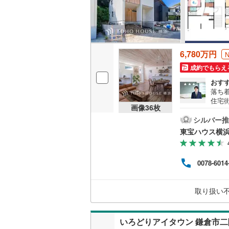
6,780万円
成約でもらえ
おす
落ち
住宅
画像
36
枚
住宅
的な
シルバー推
＝＝
東宝ハウス横
利 
＝・年
率/年
0078-6014
適用
額※
なり
取り扱い
額の1
いろどりアイタウン 鎌倉市二