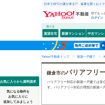
日本で45℃の夏が来る!? 猛暑を賢くおト
IDでもっ
ログイン
借りる
北海道
JR
北海道
湘南新宿
こだわり条件
設備
賃貸住宅
新築マンション
中古マンシ
(
6
)
床暖房
（
川崎市
川崎区
今泉台
(
(
5
1
東北
青森
南武線
(
0
)
駐車場2
高津区
腰越
(
3
(
)
6
根岸線
(
3
)
関東
東京
Yahoo!不動産トップ
新築一戸建て
ＴＶモニ
麻生区
(
4
中央本線（
（
10
）
信越・北陸
新潟
バリアフリ
御殿場線
(
横浜市
鶴見区
(
1
鎌倉市の
配置、向き、
中区
(
4
)
東海
愛知
お気に入りから資料請求
バリアフリー対応の新築一戸建ては安
地下鉄
横浜市営
前道6m
す。バリアフリー対応の理想の新築一戸建
磯子区
(
1
気になる物件を
近畿
大阪
平坦地
（
私鉄・その他
京王相模
お気に入りに
戸塚区
(
4
追加してみましょう
小田急多