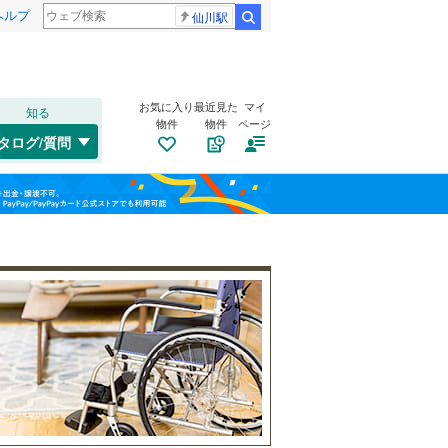
ヘルプ
仙川駅
検索
お気に入り
最近見た
マイ
知る
物件
物件
ページ
東海道本線
(
3
)
タログ/質問
トイレ２か所
（
10
）
中原区
梶原
(
1
(
)
5
)
福島
横浜線
(
0
)
太陽光発電システム
（
0
）
宮前区
台
(
2
)
(
27
)
相模線
(
0
)
栃木
群馬
山梨
埼京線
(
0
)
西区
(
4
)
保土ケ谷区
(
32
)
南道路
（
6
）
港北区
(
29
)
和歌山
小田急江ノ島線
(
0
)
旭区
(
63
)
東急大井町線
(
0
)