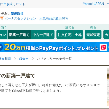
Yahoo! JAPAN
クに生き抜くヒント
と便利に
新規取得
ボーナスセレクション 人気商品が最大40％
検索条件を保存しました
買う
建てる
売る
ライン（宇都宮～逗子）
湘南新宿ライン（前橋～小田原）
ョン
新築一戸建て
中古一戸建て
注文住宅
土地
売却査定
カ
(
3
)
この検索条件の新着物件通知は、
マイページ
から設定できます。
1
）
オール電化
（
0
）
)
)
幸区
大町
(
(
3
2
)
)
岩手
宮城
秋田
山形
鶴見線
(
0
)
台以上
（
7
）
ビルトインガレージ
（
3
）
)
多摩区
七里ガ浜
(
16
(
1
)
)
横須賀線
(
6
)
神奈川県、鎌倉市、価格未定を含む、建築条件付き土地
神奈川
埼玉
千葉
茨城
神奈川県
鎌倉市
バリアフリーの物件一覧
タ付インターホン
防犯カメラ
（
0
）
0
)
を含む、間取り未定を含む、バリアフリー住宅
JR東日本）
(
0
)
京浜東北線
(
3
)
長野
富山
石川
福井
ー
0
)
東海道新幹線
(
0
)
0
)
神奈川区
(
4
)
の新築一戸建て
建ち方、日当たり
閉じる
閉じる
お気に入りリストを見る
お気に入りリストを見る
閉じる
閉じる
南区
(
10
)
岐阜
静岡
三重
心して暮らせる工夫が沢山。将来に備えたいご家庭にもオススメで
地下鉄ブルーライン
(
0
)
横浜市営地下鉄グリーンライン
(
0
)
以上
（
1
）
角地
（
0
）
てをYahoo!不動産で見つけましょう。
検索条件を保存する
0
)
金沢区
(
6
)
兵庫
京都
滋賀
奈良
4
）
原線
(
0
)
小田急小田原線
(
0
)
マイページ
0
)
港南区
(
11
)
摩線
(
0
)
東急東横線
(
0
)