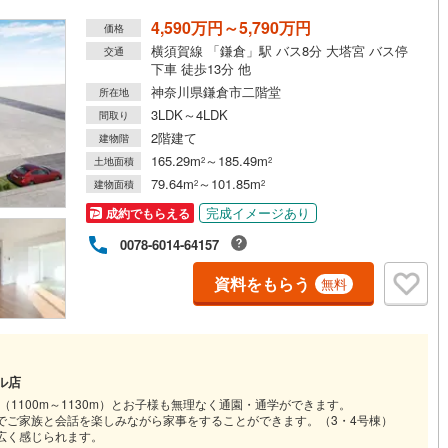
4,590万円～5,790万円
価格
横須賀線 「鎌倉」駅 バス8分 大塔宮 バス停
交通
下車 徒歩13分 他
神奈川県鎌倉市二階堂
所在地
3LDK～4LDK
間取り
2階建て
建物階
165.29m
～185.49m
土地面積
2
2
79.64m
～101.85m
建物面積
2
2
完成イメージあり
成約でもらえる
0078-6014-64157
資料をもらう
無料
ル店
（1100m～1130m）とお子様も無理なく通園・通学ができます。
のでご家族と会話を楽しみながら家事をすることができます。（3・4号棟）
広く感じられます。