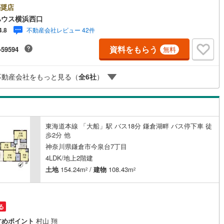
開成町
(
0
)
足柄下郡箱根町
(
0
)
成約するとPayPayボーナスライトがもらえる「Yahoo！ 不動産 物件ご
奨店
け
（
0
）
平屋・1階建て
（
0
）
キャンペーン」の対象になります。「資料をもらう」「見学予約をする」
ハウス横浜西口
湯河原町
(
0
)
愛甲郡愛川町
(
0
)
からお問い合わせください。※必ずYahoo！ JAPAN IDでログインしてく
ルーム（納戸）
（
5
）
不動産会社レビュー 42件
4.8
い。※PayPayボーナスライトは出金と譲渡はできません。有効期限は付与
ら60日です。ーーーーーーーーーーーーーーーーーーーーーーーーーー紹
資料をもらう
-59594
無料
機関/都市銀行利率/年利 0.95％（変動金利）※上記金利は 2026年8月時点
のであり、実際の適用金利は融資実行時のものとなります。金利情勢によ
記の返済額と異なる場合があります。ーーーーーーーーーーーーーーーー
ッチン
（
0
）
対面キッチン
（
10
）
不動産会社をもっと見る（
全
6
社
）
ーーーーーーー
機あり
（
10
）
東海道本線 「大船」駅 バス18分 鎌倉湖畔 バス停下車 徒
歩2分 他
庭
神奈川県鎌倉市今泉台7丁目
4LDK/地上2階建
ッキあり
（
1
）
土地
154.24m
/
建物
108.43m
2
2
る
インクローゼット
床下収納
（
10
）
すめポイント
村山 翔