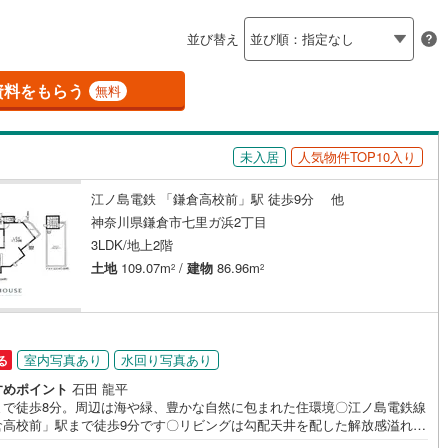
島根
岡山
広島
山口
瀬谷区
(
57
)
都市線
(
0
)
東急目黒線
(
0
)
並び替え
ダイニング15畳以上
青葉区
(
48
)
香川
愛媛
高知
浜線
(
0
)
京急本線
(
0
)
保存した条件を見る
資料をもらう
無料
中央区
(
140
)
線
(
0
)
京急久里浜線
(
0
)
佐賀
長崎
熊本
大分
施工・品質・工法関連
いずみ野線
(
0
)
相模鉄道新横浜線
(
0
)
(
1
)
平塚市
(
18
)
未入居
人気物件TOP10入り
震、制震構造
設計住宅性能評価付き
鉄道みなとみらい線
(
0
)
江ノ島電鉄
(
6
)
（
0
）
03
)
小田原市
(
0
)
江ノ島電鉄 「鎌倉高校前」駅 徒歩9分 他
この条件で検索する
この条件で検索する
この条件で検索する
この条件で検索する
この条件で検索する
この条件で検索する
市区町村以下を選択
市区町村を選択す
駅を選択する
鉄道
(
0
)
箱根登山ケーブルカー
(
0
)
神奈川県鎌倉市七里ガ浜2丁目
住宅
（
0
）
大規模（総区画数50戸以上）
)
三浦市
(
0
)
3LDK/地上2階
（
0
）
土地
109.07m
/
建物
86.96m
1
)
大和市
(
62
)
2
2
(
40
)
座間市
(
96
)
駅が始発駅
（
4
）
海まで2km以内
（
6
）
5
)
三浦郡葉山町
(
0
)
室内写真あり
水回り写真あり
る
町
(
0
)
中郡二宮町
(
0
)
全体
すめポイント
石田 龍平
まで徒歩8分。周辺は海や緑、豊かな自然に包まれた住環境〇江ノ島電鉄線
大井町
(
0
)
足柄上郡松田町
(
0
)
倉高校前」駅まで徒歩9分です〇リビングは勾配天井を配した解放感溢れる
（
4
）
バリアフリー住宅
（
10
）
居住空間ーーーーYahoo！ 不動産キャンペーン対象店舗ーーーー当店で