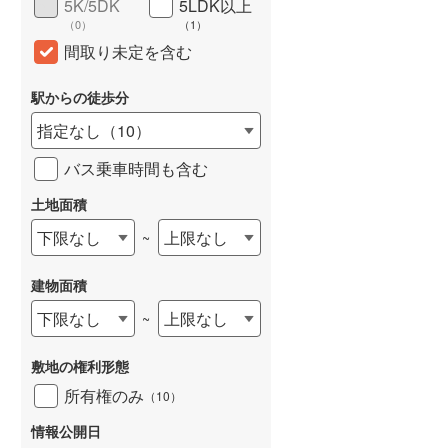
5K/5DK
5LDK以上
（
0
）
（
1
）
間取り未定を含む
駅からの徒歩分
指定なし
（
10
）
バス乗車時間も含む
土地面積
下限なし
上限なし
~
建物面積
下限なし
上限なし
~
敷地の権利形態
所有権のみ
（
10
）
情報公開日