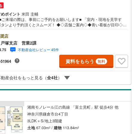
る
すめポイント
米田 圭輔
棟■ご来場の際は、事前にご予約をお願いします■ 「室内・現地を見学す
ボタンより予約頂くとスムーズ！ ◆◇店舗ご案内◇◆青い看板が目印◇◆
R東海道線「戸塚」駅徒歩5分 ◆お車でご来店のお客様 「横浜市戸塚区上倉
45-1」とご入力下さい。 お客様用の無料駐車場がございます。 キッズス
奨店
スもご用意しております！ 開放的な接客スペースとDVDや遊び道具が揃っ
戸塚支店 営業2課
ッズコーナーやおむつ替えができる授乳室も完備お子様連れでも安心で
不動産会社レビュー 45件
4.75
 ～皆様のご来店心よりお待ちしております～ ◆◇現地ご案内◆◇ お客様
重なお時間の中でご希望の情報をご案内します。 おおよその所要時間や内
資料をもらう
-51964
無料
下記をご参考ください 〇ご希望条件のご相談（30分～）〇資金計画のご相
0分～）〇現地/物件見学（30分～）〇周辺環境のご紹介（30分～） ◆◇
パンフレットを無料でプレゼント致します◆◇ これから購入を考えている
不動産会社をもっと見る（
全
4
社
）
売却を考えている方にとても参考になるパンフレットです。ぜひ、お問い
ください!!
湘南モノレール江の島線 「富士見町」駅 徒歩4分 他
神奈川県鎌倉市台4丁目
3LDK＋S/地上3階建
土地
67.03m
/
建物
113.84m
2
2