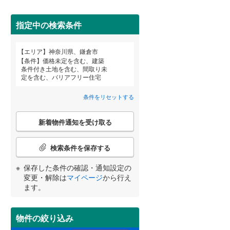
栄区
(
5
)
こどもの国線
(
0
)
都筑区
(
22
)
指定中の検索条件
京急大師線
(
0
)
南区
(
152
)
エリア
神奈川県、鎌倉市
相模鉄道本線
(
0
)
宮崎
鹿児島
沖縄
条件
価格未定を含む、建築
条件付き土地を含む、間取り未
横浜シーサイドライン
(
0
)
定を含む、バリアフリー住宅
鎌倉市
(
10
)
住宅性能評価付き
（
0
）
湘南モノレール江の島線
(
6
)
条件をリセットする
茅ヶ崎市
(
19
)
する
る
条件をリセットする
条件をリセットする
条件をリセットする
条件をリセットする
条件をリセットする
条件をリセットする
伊豆箱根鉄道大雄山線
(
0
)
こ
秦野市
(
43
)
新着物件通知を受け取る
の
検
伊勢原市
(
20
)
索
検索条件を保存する
条
南足柄市
(
0
)
件
保存した条件の確認・通知設定の
小学校まで1km以内
（
5
）
で
高座郡寒川町
(
5
)
変更・解除は
マイページ
から行え
通
ます。
知
足柄上郡中井町
(
0
)
を
受
足柄上郡山北町
(
0
)
物件の絞り込み
間取り変更可能
（
0
）
け