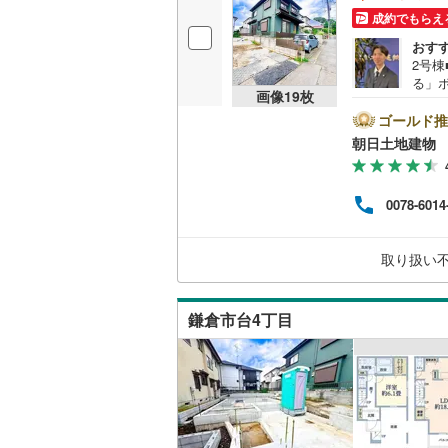
成約でもらえ
おす
2号
る」
画像
19
枚
◆J
田町4
ゴールド推
ペー
朝日土地建物 
たキ
す。
の貴
0078-6014
容は
談（3
各種
取り扱い
方、
合わせ
鎌倉市台4丁目