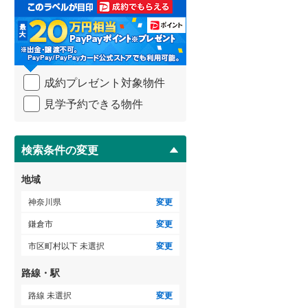
取
足柄下郡真鶴町
(
0
)
3階建て以上
（
3
）
る
・
愛甲郡清川村
(
0
)
条
件
を
成約プレゼント対象物件
マ
イ
見学予約できる物件
ペ
ー
ジ
に
検索条件の変更
保
存
地域
す
る
神奈川県
変更
鎌倉市
変更
市区町村以下 未選択
変更
路線・駅
路線 未選択
変更