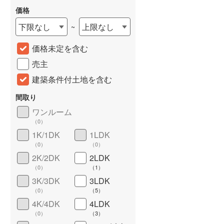
価格
下限なし
上限なし
~
価格未定を含む
売主
建築条件付土地を含む
間取り
ワンルーム
詳しく見る
（
0
）
1K/1DK
1LDK
（
0
）
（
0
）
2K/2DK
2LDK
（
0
）
（
1
）
3K/3DK
3LDK
（
0
）
（
5
）
4K/4DK
4LDK
（
0
）
（
3
）