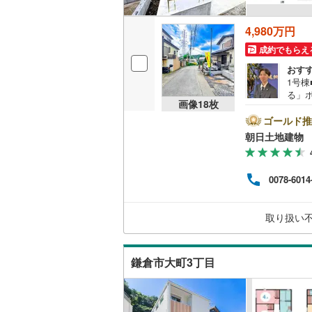
4,980万円
成約でもらえ
おす
1号
る」
画像
18
枚
◆J
田町4
ゴールド推
ペー
朝日土地建物 
たキ
す。
の貴
0078-6014
容は
談（3
各種
取り扱い
方、
合わせ
鎌倉市大町3丁目