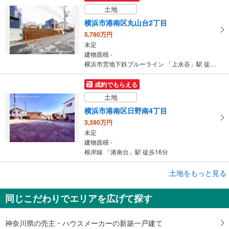
土地
横浜市港南区丸山台2丁目
5,780万円
未定
建物面積 -
横浜市営地下鉄ブルーライン 「上永谷」駅 徒歩10分
成約でもらえる
土地
横浜市港南区日野南4丁目
3,380万円
未定
建物面積 -
根岸線 「港南台」駅 徒歩16分
成約でもらえる
土地をもっと見る
土地
同じこだわりでエリアを広げて探す
横浜市港南区丸山台2丁目
5,780万円
未定
神奈川県の売主・ハウスメーカーの新築一戸建て