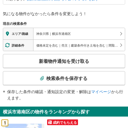
港
南
区
気になる物件がなかったら
条件を変更しよう！
に
現在の検索条件
関
す
神奈川県｜横浜市港南区
エリア/路線
る
情
価格未定を含む｜売主｜建築条件付き土地を含む｜間取り未定を含む
詳細条件
報
こ
新着物件通知を受け取る
の
検
索
検索条件を保存する
条
件
保存した条件の確認・通知設定の変更・解除は
マイページ
から行
で
えます。
通
知
横浜市港南区の物件をランキングから探す
を
受
1
成約でもらえる
け