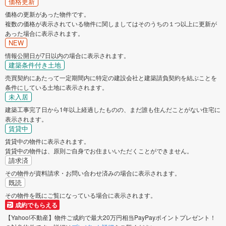
価格更新
価格の更新があった物件です。
複数の価格が表示されている物件に関しましてはそのうちの１つ以上に更新が
あった場合に表示されます。
NEW
情報公開日が7日以内の場合に表示されます。
建築条件付き土地
売買契約にあたって一定期間内に特定の建設会社と建築請負契約を結ぶことを
条件にしている土地に表示されます。
未入居
建築工事完了日から1年以上経過したものの、まだ誰も住んだことがない住宅に
表示されます。
賃貸中
賃貸中の物件に表示されます。
賃貸中の物件は、原則ご自身でお住まいいただくことができません。
請求済
その物件が資料請求・お問い合わせ済みの場合に表示されます。
既読
その物件を既にご覧になっている場合に表示されます。
成約でもらえる
【Yahoo!不動産】物件ご成約で最大20万円相当PayPayポイントプレゼント！