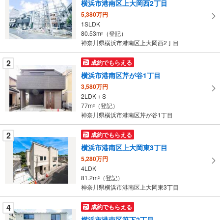
横浜市港南区上大岡西2丁目
取
5,380万円
る
1SLDK
・
80.53m
（登記）
2
条
神奈川県横浜市港南区上大岡西2丁目
件
を
2
成約でもらえる
マ
横浜市港南区芹が谷1丁目
イ
3,580万円
ペ
2LDK＋S
ー
77m
（登記）
2
神奈川県横浜市港南区芹が谷1丁目
ジ
に
2
成約でもらえる
保
横浜市港南区上大岡東3丁目
存
す
5,280万円
4LDK
る
81.2m
（登記）
2
神奈川県横浜市港南区上大岡東3丁目
4
成約でもらえる
横浜市港南区笹下2丁目