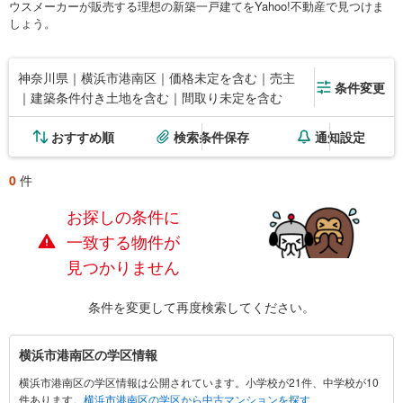
ウスメーカーが販売する理想の新築一戸建てをYahoo!不動産で見つけま
しょう。
神奈川県｜横浜市港南区｜価格未定を含む｜売主
条件変更
｜建築条件付き土地を含む｜間取り未定を含む
おすすめ順
検索条件保存
通知設定
0
件
お探しの条件に
一致する物件が
見つかりません
条件を変更して再度検索してください。
横
横浜市港南区の学区情報
浜
横浜市港南区の学区情報は公開されています。小学校が21件、中学校が10
市
件あります。
横浜市港南区の学区から中古マンションを探す