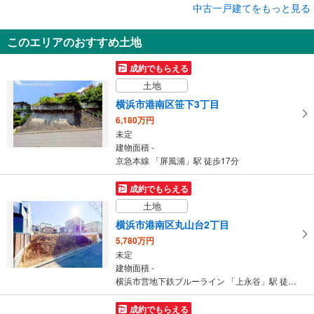
成約でもらえる
中古一戸建てをもっと見る
中古一戸建て
このエリアのおすすめ土地
横浜市港南区上永谷5丁目
2,250万円
成約でもらえる
5LDK
土地
建物面積 132.48m
2
横浜市営地下鉄ブルーライン 「上永谷」駅 徒歩11分
横浜市港南区笹下3丁目
6,180万円
未定
建物面積 -
京急本線 「屏風浦」駅 徒歩17分
成約でもらえる
土地
横浜市港南区丸山台2丁目
5,780万円
未定
建物面積 -
横浜市営地下鉄ブルーライン 「上永谷」駅 徒歩10分
成約でもらえる