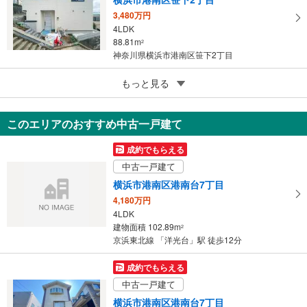
3,480万円
4LDK
88.81m
2
神奈川県横浜市港南区笹下2丁目
5
もっと見る
成約でもらえる
横浜市港南区港南台1丁目
7,499万円
このエリアのおすすめ中古一戸建て
4LDK
108.47m
2
成約でもらえる
神奈川県横浜市港南区港南台1丁目
中古一戸建て
横浜市港南区港南台7丁目
4,180万円
4LDK
建物面積 102.89m
2
京浜東北線 「洋光台」駅 徒歩12分
成約でもらえる
中古一戸建て
横浜市港南区港南台7丁目