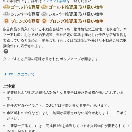
の対象物件です。詳細は
プレゼント詳細
をご覧ください。
ゴールド推奨店
ゴールド推奨店 取り扱い物件
シルバー推奨店
シルバー推奨店 取り扱い物件
ブロンズ推奨店
ブロンズ推奨店 取り扱い物件
広告商品を購入している不動産会社のうち、物件情報の正確性、法令遵守、ヤ
フー不動産における成約実績等、当社所定の基準を満たした優良な店舗運営を
実践していると認めた不動産会社（もしくは当該認定を受けた不動産会社の取
扱物件）に表示されます。
タップすると用語の意味が書かれたポップアップが開きます。
PRマークについて
ご注意
消費税および地方消費税の対象となる場合は税込み価格が表示されていま
す。
物件の写真やイラスト、CGなどは実際と異なる場合があります。
市区町村の合併などにより、地図が表示されない場合があります。ご了承く
ださい。
「新築一戸建て」には、完成後1年を経過している未入居物件が掲載されてい
る場合があります。