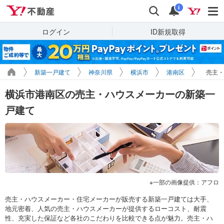
Yahoo!不動産
検索
通知
i
ログイン
ID新規取得
新築一戸建て
神奈川県
横浜市
港南区
売主・
横浜市港南区の売主・ハウスメーカーの新築一
戸建て
一部の画像提供：アフロ
売主・ハウスメーカー・住宅メーカーが販売する新築一戸建ては大手、
地元密着、人気の売主・ハウスメーカーが提供するローコスト、耐震
性、充実した保証など各社のこだわりを比較できる点が魅力。売主・ハ