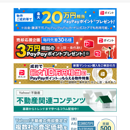
マンションカタログ
教えて！住まいの先生
新築マンション
中古マンション
新築一戸建て
中古一戸建て
注文住宅
土地
売却査定