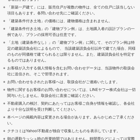
「新築一戸建て」には、販売住戸が複数の物件は、全ての住戸に該当しない
項目もあります。各問い合わせ先にご確認ください。
「建築条件付き土地」の価格には、建物価格は含まれません。
「建築条件付き土地」の「建物プラン例」は、土地購入者の設計プランの一
例であり、プランの採用可否は任意です。
「土地（建築条件なし）」の「建物プラン例」に関して、そのプラン例は特
定の建築請負会社によるもので、 当該建築請負会社以外で建てた場合、同様
のものが同価格で建てられるとは限りません。また、建築請負会社を特定す
るものではありません。
お客様が入力する個人情報を含むお問い合わせデータは、当該物件の取扱会
社に送信され、そこで管理されます。
お問い合わせをされたお客様へは、取扱会社がご連絡いたします。
物件に関するお客様のお問い合わせについては、LINEヤフー株式会社は一切
関与いたしません。取扱会社に直接ご確認ください。
不動産購入の検討、契約にあたってはお客様ご自身が情報を確認し、各会社
より十分な説明を受け判断してください。
本ページの掲載内容は変更される場合があります。あらかじめご了承くださ
い。
クチコミはYahoo!不動産が独自で収集したものを表示しています。
朝の通勤ラッシュ時の所要時間ではありません。時間帯などによっては実際