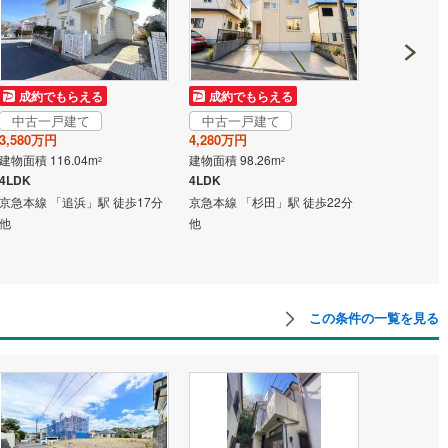
成約でもらえる
成約でもらえる
成約でも
中古一戸建て
中古一戸建て
中古一戸
3,580万円
4,280万円
3,980万円
建物面積 116.04m
建物面積 98.26m
建物面積 85.
2
2
4LDK
4LDK
1LDK
京急本線 「追浜」駅 徒歩17分
京急本線 「杉田」駅 徒歩22分
京急本線 「
他
他
他
この条件の一覧を見る