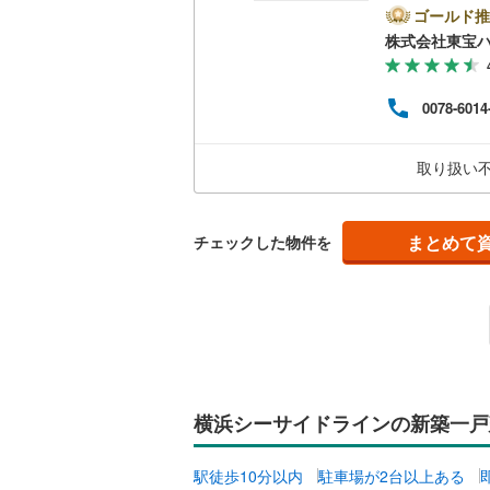
足柄上郡
ーーー
ゴールド推
二世帯向
不動
株式会社東宝
足柄下郡
予約を
サービス
グイ
効期
0078-6014
ーーー
キッチン
02
金利
独立型キ
取り扱い
ーー
浴室
まとめて
チェックした物件を
浴室乾燥
バルコニー、
ウッドデ
収納
横浜シーサイドラインの新築一戸
ウォーク
駅徒歩10分以内
駐車場が2台以上ある
（
0
）