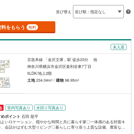
島根
岡山
広島
山口
瀬谷区
(
0
)
都市線
(
3
)
東急目黒線
(
1
)
並び替え
ダイニング15畳以上
青葉区
(
3
)
香川
愛媛
高知
浜線
(
2
)
京急本線
(
4
)
保存した条件を見る
資料をもらう
無料
中央区
(
0
)
線
(
1
)
京急久里浜線
(
0
)
佐賀
長崎
熊本
大分
施工・品質・工法関連
いずみ野線
(
7
)
相模鉄道新横浜線
(
2
)
(
0
)
平塚市
(
0
)
未入居
震、制震構造
設計住宅性能評価付き
鉄道みなとみらい線
(
0
)
江ノ島電鉄
(
4
)
（
0
）
)
小田原市
(
0
)
京急本線 「金沢文庫」駅 徒歩23分 他
この条件で検索する
この条件で検索する
この条件で検索する
この条件で検索する
この条件で検索する
この条件で検索する
市区町村以下を選択
市区町村を選択す
駅を選択する
鉄道
(
0
)
箱根登山ケーブルカー
(
0
)
神奈川県横浜市金沢区釜利谷東7丁目
住宅
（
0
）
大規模（総区画数50戸以上）
)
三浦市
(
0
)
5LDK/地上2階
（
0
）
土地
234.04m
/
建物
98.95m
)
大和市
(
2
)
2
2
(
0
)
座間市
(
0
)
駅が始発駅
（
0
）
海まで2km以内
（
0
）
)
三浦郡葉山町
(
0
)
室内写真あり
水回り写真あり
る
町
(
2
)
中郡二宮町
(
0
)
全体
すめポイント
石田 龍平
地よいロケーション、穏やかな時間と共に暮らす家〇一体感のある対面キ
大井町
(
0
)
足柄上郡松田町
(
0
)
ン、会話がはずむ大型リビング〇暮らしに寄り添う上質な設備、豊富な収
（
0
）
バリアフリー住宅
（
0
）
ースで生活を豊かに演出ーーーーYahoo！ 不動産キャンペーン対象店舗