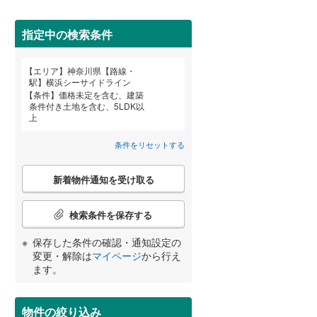
栄区
(
5
)
こどもの国線
(
5
)
都筑区
(
4
)
指定中の検索条件
京急大師線
(
0
)
南区
(
8
)
エリア
神奈川県【路線・
相模鉄道本線
(
6
)
宮崎
鹿児島
沖縄
駅】横浜シーサイドライン
条件
価格未定を含む、建築
横浜シーサイドライン
(
1
)
条件付き土地を含む、5LDK以
鎌倉市
(
6
)
住宅性能評価付き
（
0
）
上
湘南モノレール江の島線
(
7
)
茅ヶ崎市
(
0
)
条件をリセットする
する
る
条件をリセットする
条件をリセットする
条件をリセットする
条件をリセットする
条件をリセットする
条件をリセットする
伊豆箱根鉄道大雄山線
(
0
)
秦野市
(
0
)
こ
新着物件通知を受け取る
の
伊勢原市
(
1
)
検
索
検索条件を保存する
南足柄市
(
0
)
条
件
小学校まで1km以内
（
1
）
保存した条件の確認・通知設定の
高座郡寒川町
(
0
)
で
変更・解除は
マイページ
から行え
通
ます。
足柄上郡中井町
(
0
)
知
を
足柄上郡山北町
(
0
)
間取り変更可能
（
0
）
受
物件の絞り込み