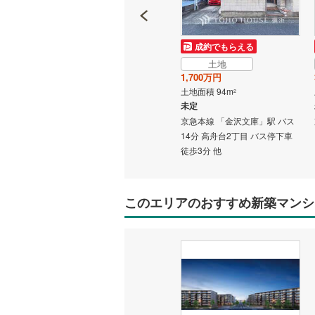
土地
成約でもらえる
3,880万円
土地
土地面積 262.11m
2
1,700万円
未定
土地面積 94m
2
京急本線 「金沢文庫」駅 バス
未定
16分 野村住宅センター バス停
駅 徒歩
京急本線 「金沢文庫」駅 バス
下車 徒歩5分 他
14分 高舟台2丁目 バス停下車
徒歩3分 他
このエリアのおすすめ新築マンシ