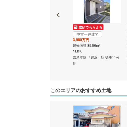
成約でもらえる
成約でもらえる
中古一戸建て
中古一戸建て
3,199万円
3,980万円
建物面積 90.67m
建物面積 85.56m
2
2
3LDK
1LDK
ス12分
京急本線 「屏風浦」駅 徒歩10
京急本線 「追浜」駅 徒歩11分
7分 他
分 他
他
このエリアのおすすめ土地