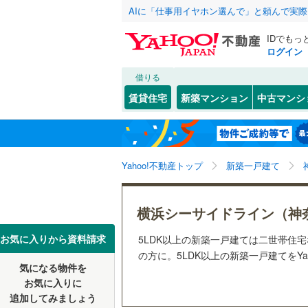
AIに「仕事用イヤホン選んで」と頼んで実
IDでもっ
ログイン
借りる
北海道
JR
北海道
湘南新宿
こだわり条件
設備
賃貸住宅
新築マンション
中古マンシ
(
7
)
床暖房
（
川崎市
川崎区
(
1
東北
青森
南武線
(
2
)
(
0
)
(
0
)
(
0
駐車場2
高津区
(
0
根岸線
(
12
関東
東京
Yahoo!不動産トップ
新築一戸建て
ＴＶモニ
麻生区
(
3
中央本線（
（
1
）
信越・北陸
新潟
御殿場線
(
横浜市
鶴見区
(
0
横浜シーサイドライン（神
配置、向き、
中区
(
0
)
東海
愛知
お気に入りから資料請求
(
0
)
(
1
)
5LDK以上の新築一戸建ては二世帯住
地下鉄
横浜市営
前道6m
の方に。5LDK以上の新築一戸建てをYa
磯子区
(
2
気になる物件を
近畿
大阪
平坦地
（
私鉄・その他
京王相模
お気に入りに
戸塚区
(
0
追加してみましょう
小田急多