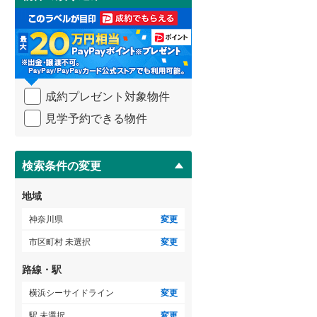
け
足柄下郡真鶴町
(
0
)
3階建て以上
（
0
）
取
る
愛甲郡清川村
(
0
)
・
条
件
を
成約プレゼント対象物件
マ
イ
見学予約できる物件
ペ
ー
ジ
に
検索条件の変更
保
存
地域
す
る
神奈川県
変更
市区町村 未選択
変更
路線・駅
横浜シーサイドライン
変更
駅 未選択
変更