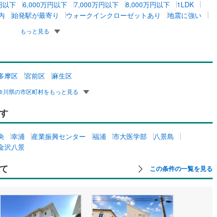
万円以下
6,000万円以下
7,000万円以下
8,000万円以下
1LDK
内
始発駅が最寄り
ウォークインクローゼットあり
地震に強い
契約、入居関連など
もっと見る
能
（
0
）
応
多摩区
宮前区
麻生区
ン内見(相談)可
（
1
）
IT重説可
（
1
）
奈川県の市区町村をもっと見る
ン対応とは？
す
央
幸浦
産業振興センター
福浦
市大医学部
八景島
金沢八景
て
この条件の一覧を見る