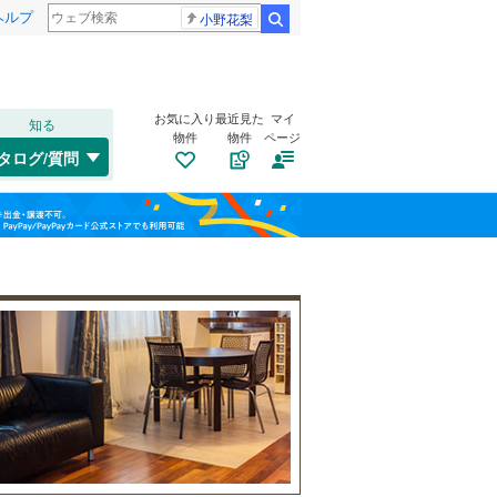
ヘルプ
小野花梨
検索
お気に入り
最近見た
マイ
知る
物件
物件
ページ
東海道本線
(
7
)
タログ/質問
トイレ２か所
（
1
）
中原区
(
1
)
福島
横浜線
(
15
)
海の公園柴口
海の公園南口
(
0
)
太陽光発電システム
（
0
）
宮前区
(
0
)
相模線
(
4
)
(
0
)
(
0
)
栃木
群馬
山梨
埼京線
(
1
)
西区
(
0
)
保土ケ谷区
(
0
)
南道路
（
0
）
港北区
(
2
)
和歌山
小田急江ノ島線
(
11
)
旭区
(
2
)
東急大井町線
(
0
)