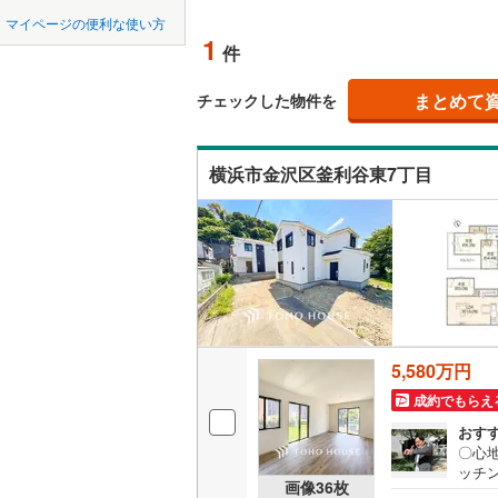
中国
LD
鳥取
緑区
(
4
)
マイページの便利な使い方
東急田園
1
リビング
件
泉区
(
5
)
四国
徳島
東急新横
（
1
）
まとめて
チェックした物件を
相模原市
緑区
(
2
)
京急逗子
九州・沖縄
福岡
構造・規模・
相模鉄道
神奈川県のその
横須賀市
横浜市金沢区釜利谷東7丁目
耐震、免
ほかの地域
横浜高速
（
0
）
藤沢市
(
1
0
0
0
0
0
0
箱根登山
該当物件
該当物件
該当物件
該当物件
該当物件
該当物件
件
件
件
件
件
件
長期優良
逗子市
(
0
厚木市
(
0
立地
海老名市
5,580万円
最寄りの
綾瀬市
(
2
成約でもらえ
中郡大磯
間取り、居室
おす
〇心
足柄上郡
ッチ
吹き抜け
画像
36
枚
納スペ