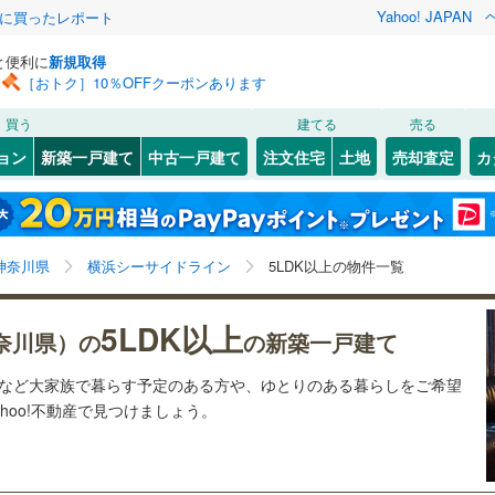
Yahoo! JAPAN
際に買ったレポート
と便利に
新規取得
［おトク］10％OFFクーポンあります
検索条件を保存しました
買う
建てる
売る
ライン（宇都宮～逗子）
湘南新宿ライン（前橋～小田原）
ョン
新築一戸建て
中古一戸建て
注文住宅
土地
売却査定
カ
(
8
)
この検索条件の新着物件通知は、
マイページ
から設定できます。
0
）
オール電化
（
0
）
)
幸区
(
0
)
岩手
宮城
秋田
山形
鶴見線
(
1
)
産業振興センター
)
(
0
)
(
0
)
(
0
)
(
0
)
(
0
)
台以上
（
1
）
ビルトインガレージ
（
0
）
)
多摩区
(
0
)
)
横須賀線
(
7
)
神奈川県、横浜シーサイドライン、価格未定を含む、建
神奈川
埼玉
千葉
茨城
神奈川県
横浜シーサイドライン
5LDK以上の物件一覧
タ付インターホン
防犯カメラ
（
0
）
)
築条件付き土地を含む、5LDK以上
JR東日本）
(
0
)
京浜東北線
(
12
)
(
0
)
長野
富山
石川
福井
5LDK以上
1
)
東海道新幹線
(
2
)
)
神奈川区
(
0
)
奈川県）の
の新築一戸建て
建ち方、日当たり
閉じる
閉じる
お気に入りリストを見る
お気に入りリストを見る
閉じる
閉じる
南区
(
0
)
岐阜
静岡
三重
宅など大家族で暮らす予定のある方や、ゆとりのある暮らしをご希望
検索条件を保存する
地下鉄ブルーライン
(
7
)
横浜市営地下鉄グリーンライン
(
6
)
以上
（
0
）
角地
（
0
）
hoo!不動産で見つけましょう。
)
金沢区
(
2
)
マイページ
兵庫
京都
滋賀
奈良
0
）
原線
(
4
)
小田急小田原線
(
14
)
)
港南区
(
2
)
摩線
(
1
)
東急東横線
(
1
)