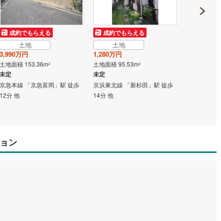
成約でもらえる
成約でもらえる
成約でも
土地
土地
土地
3,990万円
1,280万円
3,990万円
土地面積 153.36m
土地面積 95.53m
土地面積 197
2
2
未定
未定
未定
京急本線 「京急富岡」駅 徒歩
京浜東北線 「新杉田」駅 徒歩
京急本線 「
12分 他
14分 他
22分 他
ョン