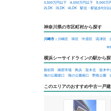
3,500万円以下
4,000万円以下
5,000
2LDK
3LDK
4LDK
駅近・駅徒歩5分以
販売、価格、
即入居可
神奈川県の市区町村から探す
オンライン対
川崎市
：
川崎区
幸区
中原区
高津区
オンライ
神
オンライ
横浜シーサイドラインの駅から探
新杉田
南部市場
鳥浜
並木北
並木中
海の公園柴口
海の公園南口
野島公園
このエリアのおすすめ中古一戸建