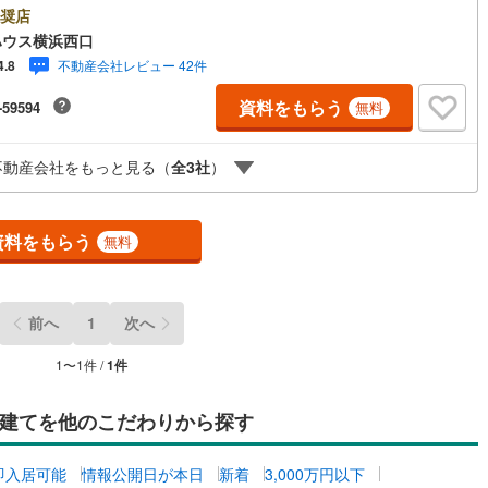
開成町
(
0
)
足柄下郡箱根町
(
0
)
ー当店で物件を成約するとPayPayボーナスライトがもらえる「Yahoo！
奨店
け
（
0
）
平屋・1階建て
（
0
）
産 物件ご成約キャンペーン」の対象になります。「資料をもらう」「見学
ハウス横浜西口
湯河原町
(
0
)
愛甲郡愛川町
(
0
)
する」ボタンからお問い合わせください。※必ずYahoo！ JAPAN IDでロ
ルーム（納戸）
（
1
）
不動産会社レビュー 42件
4.8
ンしてください。※PayPayボーナスライトは出金と譲渡はできません。有
限は付与日から60日です。ーーーーーーーーーーーーーーーーーーーーー
資料をもらう
-59594
無料
ーー紹介金融機関/都市銀行利率/年利 0.95％（変動金利）※上記金利は 2
6年8月時点 のものであり、実際の適用金利は融資実行時のものとなります。
情勢により表記の返済額と異なる場合があります。ーーーーーーーーーー
ッチン
（
0
）
対面キッチン
（
1
）
不動産会社をもっと見る（
全
3
社
）
ーーーーーーーーーーーーー
資料をもらう
無料
機あり
（
1
）
庭
前へ
1
次へ
ッキあり
（
0
）
1
〜
1
件 /
1
件
建てを他のこだわりから探す
インクローゼット
床下収納
（
1
）
即入居可能
情報公開日が本日
新着
3,000万円以下