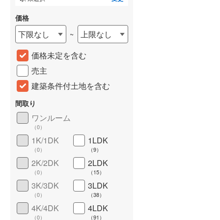
価格
下限なし
上限なし
~
価格未定を含む
売主
建築条件付土地を含む
間取り
詳しく見る
ワンルーム
（
0
）
1K/1DK
1LDK
（
0
）
（
9
）
2K/2DK
2LDK
（
0
）
（
15
）
3K/3DK
3LDK
（
0
）
（
38
）
4K/4DK
4LDK
（
0
）
（
91
）