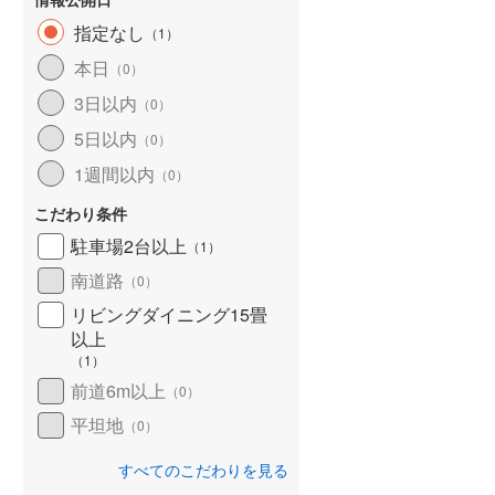
指定なし
（
1
）
本日
（
0
）
土地
らえる
成約でもらえる
3,450万円
土地
3日以内
（
0
）
土地面積 59.91m
2
3,720万円
5日以内
未定
（
0
）
.95m
土地面積 173.41m
2
2
横浜シーサイドライン 「
未定
1週間以内
（
0
）
八景」駅 徒歩7分 他
京急富岡」駅 徒歩
京急本線 「金沢文庫」駅 バス
こだわり条件
12分 ウッドパーク入り口 バス
停下車 徒歩3分 他
駐車場2台以上
（
1
）
南道路
（
0
）
リビングダイニング15畳
以上
（
1
）
前道6m以上
（
0
）
平坦地
（
0
）
すべてのこだわりを見る