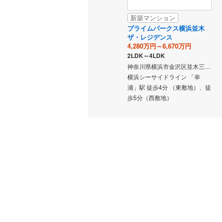
新築マンション
プライムパークス横浜並木
ザ・レジデンス
4,280万円～6,670万円
2LDK～4LDK
神奈川県横浜市金沢区並木三丁目1-1（東敷地）、2-1他（西敷地）（地番）
横浜シーサイドライン 「幸
浦」駅 徒歩4分 （東敷地）、徒
歩5分（西敷地）