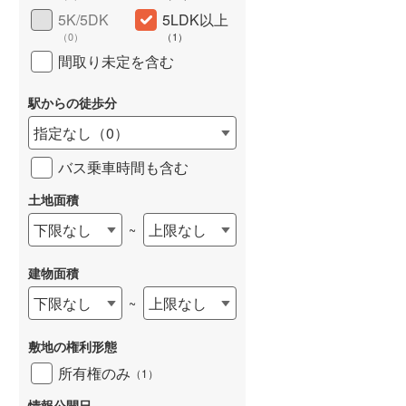
5K/5DK
5LDK以上
（
0
）
（
1
）
間取り未定を含む
らえる
成約でもらえる
成約でもらえる
駅からの徒歩分
建て
中古一戸建て
中古一戸建て
2,280万円
2,800万円
指定なし
（
0
）
56m
建物面積 98.12m
建物面積 78.57m
2
2
2
4DK
4LDK
バス乗車時間も含む
追浜」駅 徒歩10分
京急本線 「追浜」駅 徒歩13分
京急本線 「杉田」駅 徒歩
土地面積
他
他
下限なし
上限なし
~
建物面積
下限なし
上限なし
~
敷地の権利形態
所有権のみ
（
1
）
情報公開日