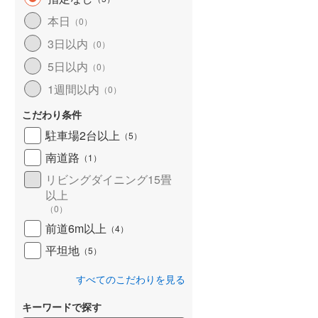
本日
（
0
）
3日以内
（
0
）
5日以内
（
0
）
1週間以内
（
0
）
こだわり条件
駐車場2台以上
（
5
）
南道路
（
1
）
リビングダイニング15畳
以上
（
0
）
前道6m以上
（
4
）
平坦地
（
5
）
すべてのこだわりを見る
キーワードで探す