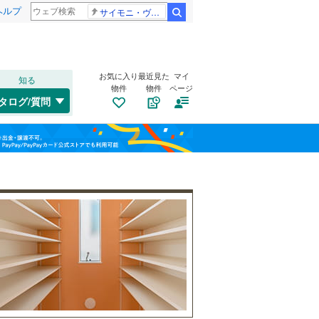
ヘルプ
サイモニ・ヴニランギ 死去
検索
お気に入り
最近見た
マイ
知る
物件
物件
ページ
タログ/質問
トイレ２か所
（
5
）
小松市
(
1
)
福島
IRいしかわ鉄道
(
3
)
太陽光発電システム
（
0
）
加賀市
(
0
)
北陸鉄道石川線
(
1
)
栃木
群馬
山梨
白山市
(
1
)
能美郡川北町
(
0
)
羽咋郡志賀町
(
0
)
鳳珠郡穴水町
南道路
（
1
）
(
0
)
和歌山