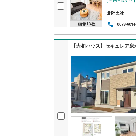
北陸支社
画像
13
枚
0078-6014
【大和ハウス】セキュレア泉