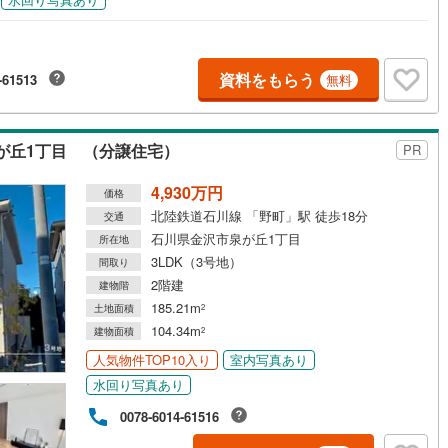
資料をもらう
-61513
無料
が丘1丁目 （分譲住宅）
PR
4,930万円
価格
北陸鉄道石川線 「野町」駅 徒歩18分
交通
石川県金沢市泉が丘1丁目
所在地
3LDK（3号地）
間取り
2階建
建物階
185.21m
土地面積
2
104.34m
建物面積
2
人気物件TOP10入り
室内写真あり
水回り写真あり
0078-6014-61516