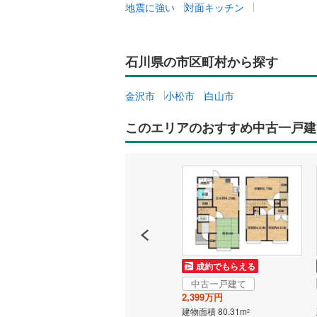
地震に強い
対面キッチン
石川県の市区町村から探す
金沢市
小松市
白山市
このエリアのおすすめ中古一戸建
成約でもらえる
成約でもらえる
中古一戸建て
中古一戸建て
2,499万円
2,399万円
建物面積 97.75m
建物面積 80.31m
2
2