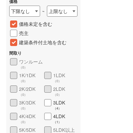
価格
下限なし
上限なし
~
価格未定を含む
売主
建築条件付土地を含む
間取り
ワンルーム
（
0
）
詳しく見る
1K/1DK
1LDK
（
0
）
（
0
）
2K/2DK
2LDK
（
0
）
（
0
）
3K/3DK
3LDK
（
0
）
（
4
）
4K/4DK
4LDK
（
0
）
（
1
）
5K/5DK
5LDK以上