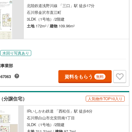
北陸鉄道浅野川線 「三口」駅 徒歩17分
石川県金沢市直江町
契約、入居関連など
3LDK（1号地）/2階建
能
（
5
）
土地
172m
/
建物
109.96m
2
2
応
ン内見(相談)可
（
0
）
IT重説可
（
0
）
水回り写真あり
宅事業部
ン対応とは？
資料をもらう
-67063
無料
（分譲住宅）
人気物件TOP10入り
IRいしかわ鉄道 「西松任」駅 徒歩6分
石川県白山市北安田南1丁目
3LDK（1号地）/2階建
土地
211.21m
/
建物
97.7m
2
2