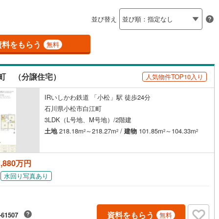
島根
岡山
広島
山口
並び替え
ダイニング15畳以上
香川
愛媛
高知
保存した条件を見る
資料をもらう
無料
佐賀
長崎
熊本
大分
施工・品質・工法関連
町 （分譲住宅）
人気物件TOP10入り
震、制震構造
設計住宅性能評価付き
（
4
）
IRいしかわ鉄道 「小松」駅 徒歩24分
この条件で検索する
この条件で検索する
この条件で検索する
この条件で検索する
この条件で検索する
この条件で検索する
市区町村以下を選択
市区町村を選択す
駅を選択する
石川県小松市白江町
住宅
（
4
）
大規模（総区画数50戸以上）
3LDK（L号地、M号地）/2階建
（
0
）
土地
218.18m
～218.27m
/
建物
101.85m
～104.33m
2
2
2
2
,880万円
駅が始発駅
（
0
）
海まで2km以内
（
0
）
水回り写真あり
全体
（
0
）
バリアフリー住宅
（
1
）
資料をもらう
-61507
無料