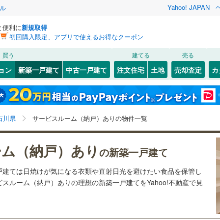
Yahoo! JAPAN
ル
と便利に
新規取得
初回購入限定、アプリで使えるお得なクーポン
検索条件を保存しました
買う
建てる
売る
北陸新幹線
(
2
)
ョン
新築一戸建て
中古一戸建て
注文住宅
土地
売却査定
カ
この検索条件の新着物件通知は、
マイページ
から設定できます。
1
）
オール電化
（
4
）
)
七尾市
(
0
)
ンふくい
岩手
(
0
)
宮城
のと鉄道七尾線
秋田
(
0
)
山形
台以上
（
5
）
ビルトインガレージ
（
0
）
)
珠洲市
(
0
)
とやま鉄道
(
0
)
北陸鉄道浅野川線
(
2
)
石川県、価格未定を含む、建築条件付き土地を含む、間
神奈川
埼玉
千葉
茨城
石川県
サービスルーム（納戸）ありの物件一覧
タ付インターホン
防犯カメラ
（
0
）
)
かほく市
(
0
)
取り未定を含む、サービスルーム（納戸）
)
野々市市
(
0
)
長野
富山
石川
福井
ーム（納戸）あり
の新築一戸建て
建ち方、日当たり
幡町
(
0
)
河北郡内灘町
(
0
)
閉じる
閉じる
お気に入りリストを見る
お気に入りリストを見る
閉じる
閉じる
岐阜
静岡
三重
戸建ては日焼けが気になる衣類や直射日光を避けたい食品を保管し
検索条件を保存する
達志水町
以上
（
4
）
(
0
)
鹿島郡中能登町
角地
（
0
）
(
0
)
スルーム（納戸）ありの理想の新築一戸建てをYahoo!不動産で見
マイページ
兵庫
京都
滋賀
奈良
登町
5
）
(
0
)