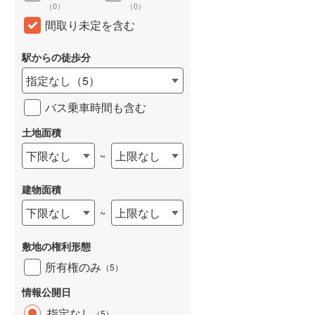
（
0
）
（
0
）
間取り未定を含む
駅からの徒歩分
指定なし
（
5
）
バス乗車時間も含む
土地面積
下限なし
上限なし
~
建物面積
下限なし
上限なし
~
敷地の権利形態
所有権のみ
（
5
）
情報公開日
指定なし
（
5
）