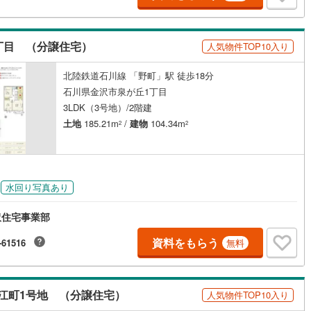
け
（
0
）
平屋・1階建て
（
0
）
ルーム（納戸）
（
5
）
丁目 （分譲住宅）
人気物件TOP10入り
北陸鉄道石川線 「野町」駅 徒歩18分
石川県金沢市泉が丘1丁目
ッチン
（
0
）
対面キッチン
（
2
）
3LDK（3号地）/2階建
土地
185.21m
/
建物
104.34m
2
2
機あり
（
5
）
水回り写真あり
庭
沢住宅事業部
ッキあり
（
1
）
資料をもらう
-61516
無料
インクローゼット
床下収納
（
1
）
江町1号地 （分譲住宅）
人気物件TOP10入り