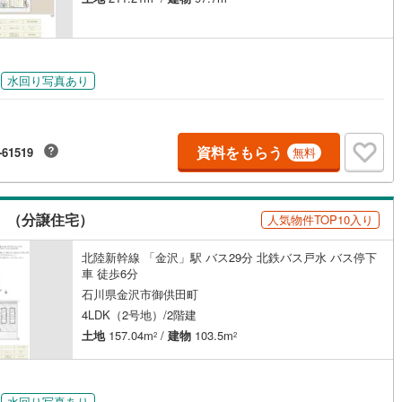
水回り写真あり
資料をもらう
-61519
無料
I （分譲住宅）
人気物件TOP10入り
北陸新幹線 「金沢」駅 バス29分 北鉄バス戸水 バス停下
車 徒歩6分
石川県金沢市御供田町
4LDK（2号地）/2階建
土地
157.04m
/
建物
103.5m
2
2
水回り写真あり