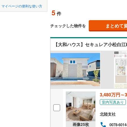
中国
LD
鳥取
マイページの便利な使い方
5
リビング
件
四国
徳島
（
0
）
まとめて
チェックした物件を
九州・沖縄
福岡
構造・規模・
【大和ハウス】セキュレア小松白江
耐震、免
（
4
）
0
0
0
0
0
0
該当物件
該当物件
該当物件
該当物件
該当物件
該当物件
件
件
件
件
件
件
長期優良
立地
3,480万円～3
最寄りの
室内写真あり
間取り、居室
北陸支社
吹き抜け
画像
25
枚
0078-6014