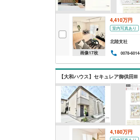
4,410万円
室内写真あり
北陸支社
画像
17
枚
0078-6014
【大和ハウス】セキュレア御供田II
4,180万円
室内写真あり