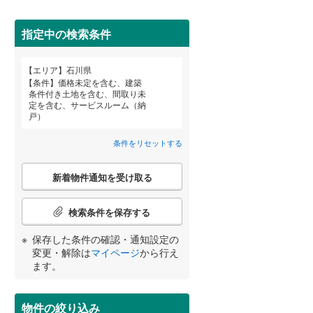
指定中の検索条件
エリア
石川県
宮崎
鹿児島
沖縄
条件
価格未定を含む、建築
条件付き土地を含む、間取り未
定を含む、サービスルーム（納
住宅性能評価付き
（
4
）
戸）
条件をリセットする
する
る
条件をリセットする
条件をリセットする
条件をリセットする
条件をリセットする
条件をリセットする
条件をリセットする
こ
新着物件通知を受け取る
の
検
索
検索条件を保存する
条
件
小学校まで1km以内
（
0
）
保存した条件の確認・通知設定の
で
変更・解除は
マイページ
から行え
通
ます。
知
を
間取り変更可能
（
0
）
受
物件の絞り込み