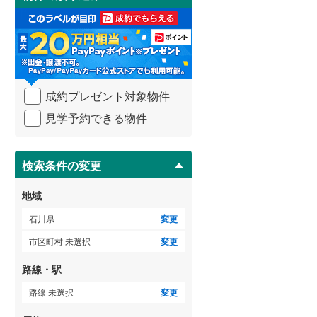
け
3階建て以上
（
0
）
取
る
・
条
件
を
成約プレゼント対象物件
マ
イ
見学予約できる物件
ペ
ー
ジ
に
検索条件の変更
保
存
地域
す
る
石川県
変更
市区町村 未選択
変更
路線・駅
路線 未選択
変更