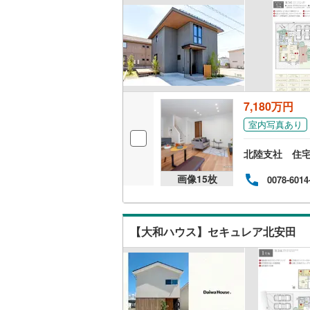
販売、価格、
即入居可
オンライン対
7,180万円
オンライ
室内写真あり
北陸支社 住
オンライ
画像
15
枚
0078-6014
【大和ハウス】セキュレア北安田 