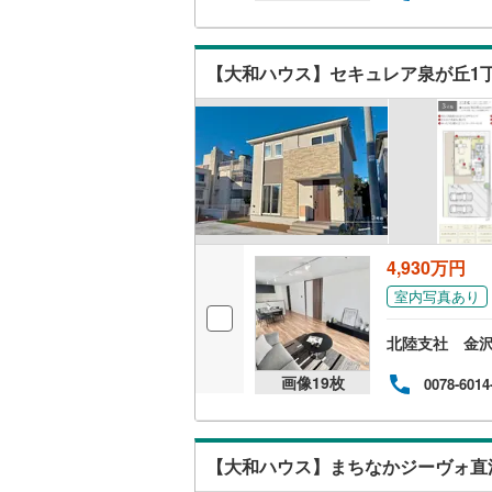
二世帯向
サービス
【大和ハウス】セキュレア泉が丘1
キッチン
独立型キ
浴室
浴室乾燥
4,930万円
室内写真あり
バルコニー、
北陸支社 金
ウッドデ
画像
19
枚
0078-6014
収納
ウォーク
【大和ハウス】まちなかジーヴォ直
（
5
）