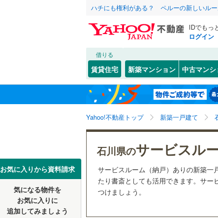
ハチにも権利がある？ ペルーの新しいルー
IDでもっ
ログイン
借りる
北海道
JR
北海道
七尾線
(
0
)
こだわり条件
設備
賃貸住宅
新築マンション
中古マンシ
床暖房
（
金沢市
(
3
私鉄・その他
東北
青森
ハピライ
駐車場2
輪島市
(
0
あいの風
関東
東京
Yahoo!不動産トップ
新築一戸建て
ＴＶモニ
羽咋市
(
0
（
3
）
能美市
(
0
信越・北陸
新潟
サービスル
石川県の
配置、向き、
河北郡津
東海
愛知
お気に入りから資料請求
サービスルーム（納戸）ありの新築一
羽咋郡宝
前道6m
たり書斎としても活用できます。サービ
気になる物件を
つけましょう。
近畿
大阪
鳳珠郡能
平坦地
（
お気に入りに
追加してみましょう