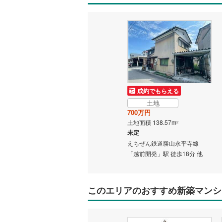
成約でもらえる
土地
700万円
土地面積 138.57m
2
未定
えちぜん鉄道勝山永平寺線
「越前開発」駅 徒歩18分 他
このエリアのおすすめ新築マンシ