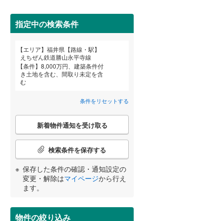
指定中の検索条件
エリア
福井県【路線・駅】
宮崎
鹿児島
沖縄
えちぜん鉄道勝山永平寺線
条件
8,000万円、建築条件付
き土地を含む、間取り未定を含
住宅性能評価付き
（
0
）
む
条件をリセットする
する
る
条件をリセットする
条件をリセットする
条件をリセットする
条件をリセットする
条件をリセットする
条件をリセットする
こ
新着物件通知を受け取る
の
検
索
検索条件を保存する
条
件
小学校まで1km以内
（
1
）
保存した条件の確認・通知設定の
で
変更・解除は
マイページ
から行え
通
ます。
知
を
間取り変更可能
（
0
）
受
物件の絞り込み