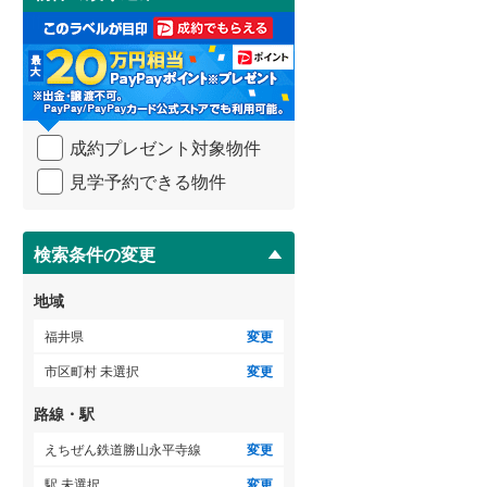
け
3階建て以上
（
0
）
取
る
・
条
件
を
成約プレゼント対象物件
マ
イ
見学予約できる物件
ペ
ー
ジ
に
検索条件の変更
保
存
地域
す
る
福井県
変更
市区町村 未選択
変更
路線・駅
えちぜん鉄道勝山永平寺線
変更
駅 未選択
変更