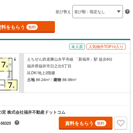
島根
岡山
広島
山口
並び替え
ダイニング15畳以上
香川
愛媛
高知
保存した条件を見る
資料をもらう
無料
佐賀
長崎
熊本
大分
施工・品質・工法関連
未入居
人気物件TOP10入り
震、制震構造
設計住宅性能評価付き
（
0
）
えちぜん鉄道勝山永平寺線 「新福井」駅 徒歩8分
この条件で検索する
この条件で検索する
この条件で検索する
この条件で検索する
この条件で検索する
この条件で検索する
市区町村以下を選択
市区町村を選択す
駅を選択する
福井県福井市日之出5丁目
住宅
（
0
）
大規模（総区画数50戸以上）
2LDK/地上2階建
（
0
）
土地
86.24m
/
建物
88.98m
2
2
駅が始発駅
（
0
）
海まで2km以内
（
0
）
の宮 株式会社福井不動産ドットコム
全体
資料をもらう
-58325
無料
（
0
）
バリアフリー住宅
（
0
）