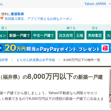
Yahoo! JAPAN
ル
と便利に
新規取得
初回購入限定、アプリで使えるお得なクーポン
検索条件を保存しました
買う
建てる
売る
0
)
小浜線
(
0
)
ョン
新築一戸建て
中古一戸建て
注文住宅
土地
売却査定
カ
この検索条件の新着物件通知は、
マイページ
から設定できます。
線
(
1
)
0
）
オール電化
（
1
）
5
)
敦賀市
(
0
)
岩手
宮城
秋田
山形
)
(
0
)
(
0
)
(
0
)
(
0
)
(
0
)
(
0
)
台以上
（
2
）
ビルトインガレージ
（
0
）
)
勝山市
(
0
)
ンふくい
(
7
)
福井鉄道福武線
(
5
)
福井県、えちぜん鉄道勝山永平寺線、8,000万円、建築
神奈川
埼玉
千葉
茨城
福井県
えちぜん鉄道勝山永平寺線
8,000万円以下の物件一覧
タ付インターホン
防犯カメラ
（
0
）
(
0
)
越前市
(
0
)
条件付き土地を含む、間取り未定を含む
鉄道三国芦原線
(
5
)
平寺町
(
0
)
今立郡池田町
(
0
)
長野
富山
石川
福井
)
(
0
)
(
0
)
(
0
)
(
0
)
(
0
)
(
0
)
8,000万円以下
（福井県）の
の新築一戸建
建ち方、日当たり
前町
(
0
)
三方郡美浜町
(
0
)
閉じる
閉じる
お気に入りリストを見る
お気に入りリストを見る
閉じる
閉じる
岐阜
静岡
三重
検索条件を保存する
おい町
以上
（
0
）
(
0
)
三方上中郡若狭町
角地
（
0
）
(
0
)
新築一戸建てから探しましょう。Yahoo!不動産なら間取りやエリ
マイページ
く検索できるので8,000万円以下の理想の新築一戸建てに出会えま
兵庫
京都
滋賀
奈良
0
）