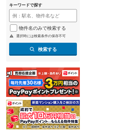
キーワードで探す
物件名のみで検索する
選択時には検索条件の保存不可
ション
新築マンション
新築マンション
福井浜町リバーテ
ポレスター福井駅東ブライテ
デュオヒルズ福井駅前
検索する
ィア
3,398万円～9,298万円
4,990万円
3,790万円
1LDK～3LDK
K
2LDK
福井県福井市中央三丁目204（地番）
福井県福井市日之出2丁目404-1番（地番）
北陸新幹線 「福井」駅 
福井」駅 徒歩10分
越美北線 「福井」駅 徒歩5分