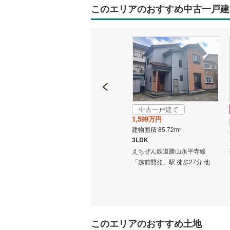
このエリアのおすすめ中古一戸建
中古一戸建て
成約でもらえる
1,599万円
中古一戸建て
建物面積 85.72m
2
1,980万円
3LDK
建物面積 95.79m
2
えちぜん鉄道勝山永平寺線
3LDK
「越前開発」駅 徒歩27分 他
寺線
えちぜん鉄道三国芦原線 「ま
つもと町屋」駅 徒歩29分 他
このエリアのおすすめ土地