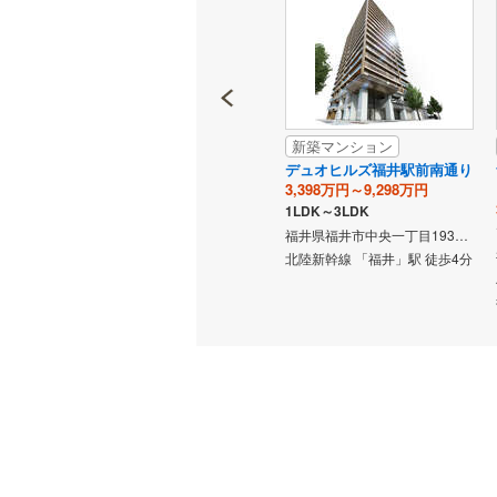
新築マンション
新築マンション
リバーテ
ポレスター福井駅東ブライテ
デュオヒルズ福井駅前南通り
ィア
3,398万円～9,298万円
円
3,790万円
1LDK～3LDK
2LDK
福井県福井市中央一丁目1931番（地番）
福井県福井市中央三丁目204（地番）
福井県福井市日之出2丁目404-1番（地番）
北陸新幹線 「福井」駅 徒歩4分
歩10分
越美北線 「福井」駅 徒歩5分