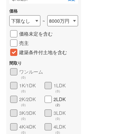
価格
下限なし
8000万円
~
価格未定を含む
売主
建築条件付土地を含む
間取り
詳しく見る
ワンルーム
（
0
）
1K/1DK
1LDK
（
0
）
（
0
）
2K/2DK
2LDK
（
0
）
（
2
）
3K/3DK
3LDK
（
0
）
（
0
）
4K/4DK
4LDK
（
0
）
（
0
）