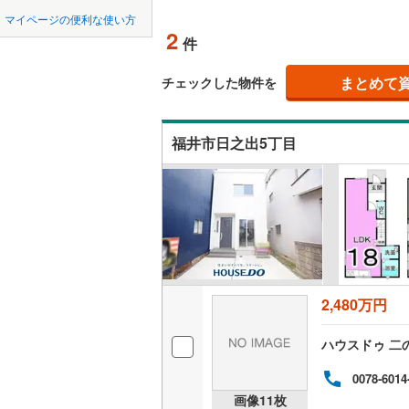
中国
LD
鳥取
マイページの便利な使い方
2
リビング
件
四国
徳島
（
1
）
まとめて
チェックした物件を
九州・沖縄
福岡
構造・規模・
福井市日之出5丁目
耐震、免
（
1
）
0
0
0
0
0
0
該当物件
該当物件
該当物件
該当物件
該当物件
該当物件
件
件
件
件
件
件
長期優良
立地
2,480万円
最寄りの
ハウスドゥ 二
間取り、居室
0078-6014
吹き抜け
画像
11
枚