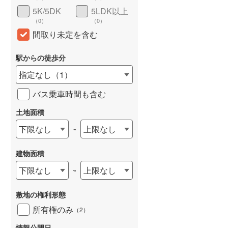
5K/5DK
5LDK以上
（
0
）
（
0
）
間取り未定を含む
駅からの徒歩分
指定なし
（
1
）
バス乗車時間も含む
らえる
成約でもらえる
成約でもらえる
土地面積
建て
中古一戸建て
中古一戸建て
下限なし
上限なし
~
1,479万円
1,849万円
74m
建物面積 103.1m
建物面積 135.02m
2
2
2
4LDK
4LDK
建物面積
道勝山永平寺線
えちぜん鉄道勝山永平寺線
えちぜん鉄道勝山永平寺
下限なし
上限なし
~
歩16分 他
「永平寺口」駅から2600m
「勝山」駅 徒歩20分
車:6分
敷地の権利形態
所有権のみ
（
2
）
情報公開日