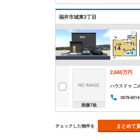
二世帯向
福井市城東3丁目
サービス
キッチン
独立型キ
浴室
2,680万円
浴室乾燥
ハウスドゥ 二
バルコニー、
0078-6014
ウッドデ
画像
7
枚
収納
まとめて
チェックした物件を
ウォーク
（
2
）