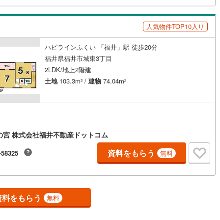
け
（
0
）
平屋・1階建て
（
0
）
人気物件TOP10入り
ルーム（納戸）
（
0
）
ハピラインふくい 「福井」駅 徒歩20分
福井県福井市城東3丁目
2LDK/地上2階建
ッチン
（
0
）
対面キッチン
（
0
）
土地
103.3m
/
建物
74.04m
2
2
機あり
（
0
）
の宮 株式会社福井不動産ドットコム
庭
資料をもらう
-58325
無料
ッキあり
（
0
）
資料をもらう
無料
インクローゼット
床下収納
（
0
）