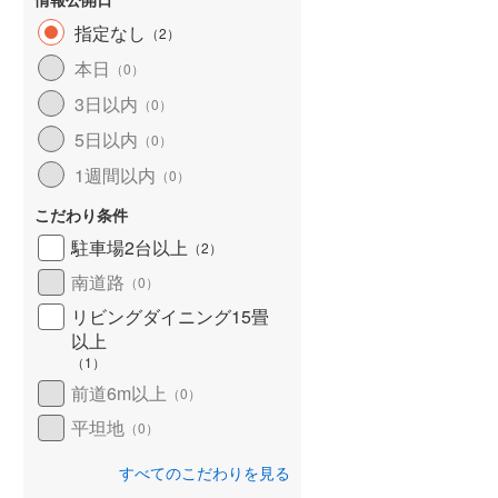
指定なし
（
2
）
本日
（
0
）
3日以内
（
0
）
5日以内
（
0
）
1週間以内
（
0
）
こだわり条件
駐車場2台以上
（
2
）
南道路
（
0
）
リビングダイニング15畳
以上
（
1
）
前道6m以上
（
0
）
平坦地
（
0
）
すべてのこだわりを見る