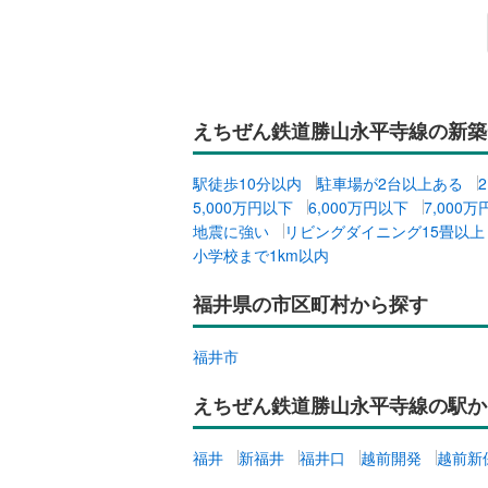
販売、価格、
即入居可
えちぜん鉄道勝山永平寺線の新築
オンライン対
駅徒歩10分以内
駐車場が2台以上ある
オンライ
5,000万円以下
6,000万円以下
7,000
地震に強い
リビングダイニング15畳以上
オンライ
小学校まで1km以内
福井県の市区町村から探す
福井市
えちぜん鉄道勝山永平寺線の駅か
福井
新福井
福井口
越前開発
越前新