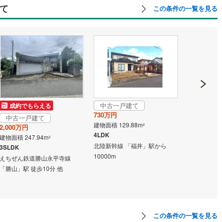
て
この条件の一覧を見る
中古一戸建て
成約でもらえる
成約でも
730万円
中古一戸建て
中古一戸
建物面積 129.88m
2
2,000万円
70万円
4LDK
建物面積 247.94m
建物面積 91.
2
北陸新幹線 「福井」駅から
3SLDK
5DK
10000m
えちぜん鉄道勝山永平寺線
えちぜん鉄
「勝山」駅 徒歩10分 他
「勝山」駅 徒
この条件の一覧を見る