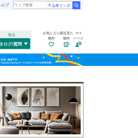
ヘルプ
山本リンダ
検索
お気に入り
最近見た
マイ
知る
物件
物件
ページ
越美北線
(
2
)
タログ/質問
トイレ２か所
（
2
）
小浜市
(
0
)
福島
(
0
)
(
0
)
(
0
)
太陽光発電システム
（
0
）
鯖江市
(
0
)
えちぜん鉄道勝山永平寺線
(
2
)
栃木
群馬
山梨
坂井市
(
0
)
南条郡南越前町
(
0
)
(
0
)
(
0
)
大飯郡高浜町
(
0
)
南道路
（
0
）
和歌山