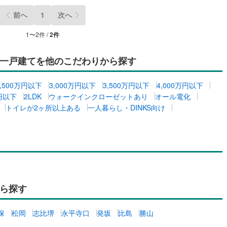
前へ
1
次へ
契約、入居関連など
1
〜
2
件 /
2
件
能
（
0
）
一戸建てを他のこだわりから探す
応
2,500万円以下
3,000万円以下
3,500万円以下
4,000万円以下
ン内見(相談)可
（
2
）
IT重説可
（
2
）
万円以下
2LDK
ウォークインクローゼットあり
オール電化
トイレが2ヶ所以上ある
一人暮らし・DINKS向け
ン対応とは？
ら探す
保
松岡
志比堺
永平寺口
発坂
比島
勝山