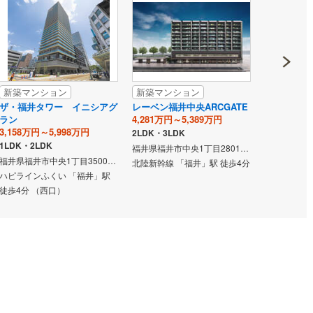
新築マンション
新築マンション
新築マン
ザ・福井タワー イニシアグ
レーベン福井中央ARCGATE
ポレスター
ラン
4,281万円～5,389万円
ラス
3,158万円～5,998万円
3,990万円～
2LDK・3LDK
1LDK・2LDK
2LDK、3LD
福井県福井市中央1丁目2801番1、2801番2、2802番、2803番、2804番1、2804番2、2805番、2806番、2807番、2808番、2809番、2810番、2811番、2812番（地番）
福井県福井市中央1丁目3500番（地番）
北陸新幹線 「福井」駅 徒歩4分
ハピラインふくい 「福井」駅
越美北線 「
徒歩4分 （西口）