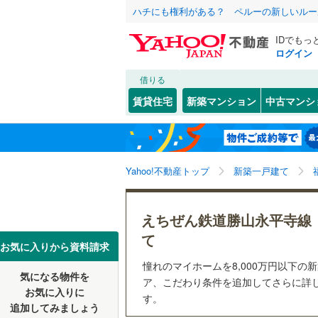
ハチにも権利がある？ ペルーの新しいルー
IDでもっ
ログイン
借りる
北海道
JR
北海道
北陸本線
(
こだわり条件
設備
賃貸住宅
新築マンション
中古マンシ
北陸新幹
床暖房
（
福井市
(
1
東北
青森
(
1
)
(
1
)
(
0
駐車場2
大野市
(
0
私鉄・その他
ハピライ
関東
東京
Yahoo!不動産トップ
新築一戸建て
ＴＶモニ
あわら市
えちぜん
（
1
）
吉田郡永
信越・北陸
新潟
(
0
)
(
0
)
(
0
えちぜん鉄道勝山永平寺線
配置、向き、
丹生郡越
て
東海
愛知
お気に入りから資料請求
大飯郡お
前道6m
憧れのマイホームを8,000万円以下の
気になる物件を
ア、こだわり条件を追加してさらに詳し
近畿
大阪
平坦地
（
お気に入りに
す。
追加してみましょう