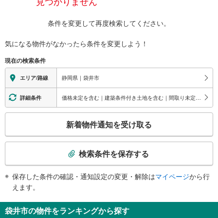
見つかりません
条件を変更して再度検索してください。
気になる物件がなかったら
条件を変更しよう！
現在の検索条件
静岡県｜袋井市
エリア/路線
価格未定を含む｜建築条件付き土地を含む｜間取り未定を含む
詳細条件
こ
新着物件通知を受け取る
の
検
索
検索条件を保存する
条
件
保存した条件の確認・通知設定の変更・解除は
マイページ
から行
で
えます。
通
知
袋井市の物件をランキングから探す
を