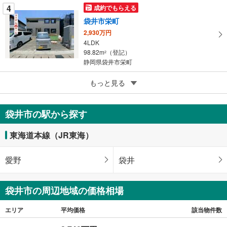
4
成約でもらえる
袋井市栄町
2,930万円
4LDK
98.82m
（登記）
2
静岡県袋井市栄町
5
もっと見る
成約でもらえる
袋井市月見町
3,090万円
袋井市の駅から探す
4LDK
104.06m
（登記）
2
東海道本線（JR東海）
静岡県袋井市月見町
愛野
袋井
袋井市の周辺地域の価格相場
エリア
平均価格
該当物件数