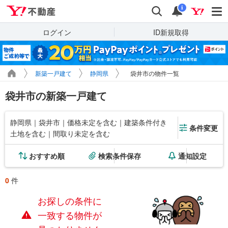
Yahoo!不動産
検索
通知
i
ログイン
ID新規取得
新築一戸建て
静岡県
袋井市の物件一覧
袋井市の新築一戸建て
静岡県｜袋井市｜価格未定を含む｜建築条件付き
条件変更
土地を含む｜間取り未定を含む
おすすめ順
検索条件保存
通知設定
0
件
お探しの条件に
一致する物件が