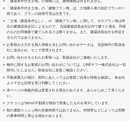
「建築条件付き土地」の価格には、建物価格は含まれません。
「建築条件付き土地」の「建物プラン例」は、土地購入者の設計プランの一
例であり、プランの採用可否は任意です。
「土地（建築条件なし）」の「建物プラン例」に関して、そのプラン例は特
定の建築請負会社によるもので、 当該建築請負会社以外で建てた場合、同様
のものが同価格で建てられるとは限りません。また、建築請負会社を特定す
るものではありません。
お客様が入力する個人情報を含むお問い合わせデータは、当該物件の取扱会
社に送信され、そこで管理されます。
お問い合わせをされたお客様へは、取扱会社がご連絡いたします。
物件に関するお客様のお問い合わせについては、LINEヤフー株式会社は一切
関与いたしません。取扱会社に直接ご確認ください。
不動産購入の検討、契約にあたってはお客様ご自身が情報を確認し、各会社
より十分な説明を受け判断してください。
本ページの掲載内容は変更される場合があります。あらかじめご了承くださ
い。
クチコミはYahoo!不動産が独自で収集したものを表示しています。
朝の通勤ラッシュ時の所要時間ではありません。時間帯などによっては実際
の乗車時間と異なる場合があります。