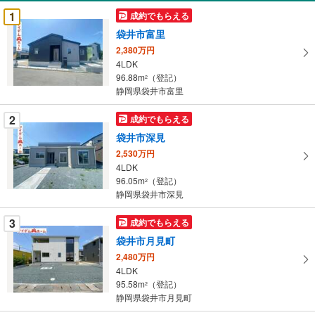
受
1
成約でもらえる
け
袋井市富里
取
2,380万円
る
4LDK
・
96.88m
（登記）
2
条
静岡県袋井市富里
件
を
2
成約でもらえる
マ
袋井市深見
イ
2,530万円
ペ
4LDK
ー
96.05m
（登記）
2
静岡県袋井市深見
ジ
に
3
成約でもらえる
保
袋井市月見町
存
す
2,480万円
4LDK
る
95.58m
（登記）
2
静岡県袋井市月見町