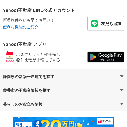
Yahoo!不動産 LINE公式アカウント
新着物件をいち早くお届け！
友だち追加
便利な機能のご紹介
Yahoo!不動産 アプリ
地図でサクッと物件探し
物件比較が手軽にできる
静岡県の新築一戸建てを探す
袋井市の不動産情報を探す
路線・駅から探す
地域から探す
暮らしのお役立ち情報
不動産・住宅
賃貸住宅
通勤・通学時間から探す
地図から探す
マンションカタログ
教えて！住まいの先生
新築マンション
中古マンション