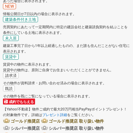
あった場合に表示されます。
NEW
情報公開日が7日以内の場合に表示されます。
建築条件付き土地
売買契約にあたって一定期間内に特定の建設会社と建築請負契約を結ぶことを
条件にしている土地に表示されます。
未入居
建築工事完了日から1年以上経過したものの、まだ誰も住んだことがない住宅に
表示されます。
賃貸中
賃貸中の物件に表示されます。
賃貸中の物件は、原則ご自身でお住まいいただくことができません。
請求済
その物件が資料請求・お問い合わせ済みの場合に表示されます。
既読
その物件を既にご覧になっている場合に表示されます。
成約でもらえる
【Yahoo!不動産】物件ご成約で最大20万円相当PayPayポイントプレゼント！
の対象物件です。詳細は
プレゼント詳細
をご覧ください。
ゴールド推奨店
ゴールド推奨店 取り扱い物件
シルバー推奨店
シルバー推奨店 取り扱い物件