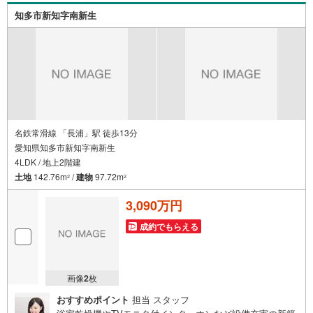
グの借入がある方・自己資金がない、支払いに不安がある
知多市新知字南新生
方*** アイデムホーム名古屋南店に なんでもご
相談ください！ ***
名鉄常滑線 「長浦」駅 徒歩13分
愛知県知多市新知字南新生
4LDK / 地上2階建
土地
142.76m
/
建物
97.72m
2
2
3,090万円
成約でもらえる
画像
2
枚
おすすめポイント
担当 スタッフ