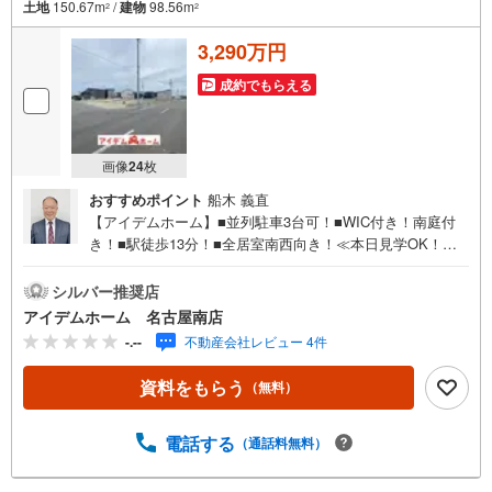
土地
150.67m
/
建物
98.56m
2
2
3,290万円
成約でもらえる
画像
24
枚
おすすめポイント
船木 義直
【アイデムホーム】■並列駐車3台可！■WIC付き！南庭付
き！■駅徒歩13分！■全居室南西向き！≪本日見学OK！≫
営業時間内（9:00～19:00）は、下記電話フォームよりお電
話をして頂けるとスムーズに見学のご案内ができます。ア
シルバー推奨店
イデムホームは、 お客様第一での営業を心掛けており
アイデムホーム 名古屋南店
ます！■名古屋南店ついて駐車場完備、キッズコーナーも併
-.--
不動産会社レビュー 4件
設しておりますのでお子様連れでも安心してご来店下さ
い。■ご案内について現地でのお待ち合わせや、弊社までご
資料をもらう
（無料）
来店して頂きご案内も可能です。■住宅ローンについて弊社
では豊富な販売実績により、お客様のご希望や条件に合う
最適な住宅ローン商品のご提案をさせて頂きます。また、
電話する
（通話料無料）
以下のような方も是非ご相談下さい。・勤続年数の短い
方。自営業者の方・車のローンやクレジット、キャッシン