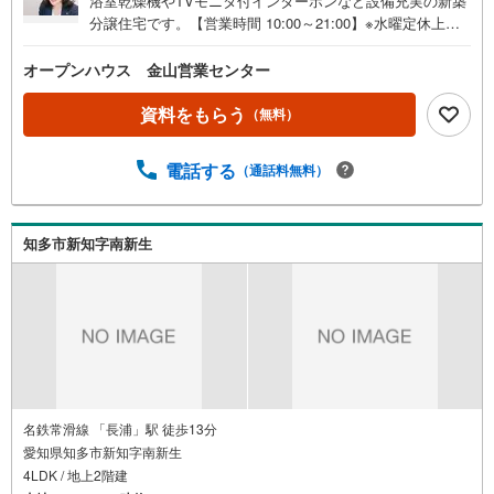
浴室乾燥機やTVモニタ付インターホンなど設備充実の新築
分譲住宅です。【営業時間 10:00～21:00】※水曜定休上記
時間はお電話が繋がりやすくなっております。ぜひお気軽
にご連絡ください！現地を見学される場合は「室内・現地
オープンハウス 金山営業センター
を見学する（無料）」ボタンよりご希望の日時をご記入い
ただけますとスムーズにご案内が可能です。◎現地のご案
資料をもらう
（無料）
内について・平日や夜遅い時間帯もご案内が可能 ※定休日
を除く・経験豊富なスタッフが物件詳細を丁寧にご説明い
電話する
（通話料無料）
たします。・車でご自宅や最寄り駅等、ご指定の場所まで
送迎します。・チャイルドシートのご用意ございます。◎
個別FP相談会 無料物件のご紹介だけでなく住宅ローン・
資金のご相談、まずは家探しについて話を聞きたいという
知多市新知字南新生
方も大歓迎です！年間8000棟以上の限定物件を発表してい
るオープンハウスだから出会える物件が多数ございます。
ぜひお気軽にご連絡・ご相談ください！※限定物件:当社の
み、もしくは当社を含めた数社でのみご紹介可能なオープ
ンハウス・ディベロップメントの物件
名鉄常滑線 「長浦」駅 徒歩13分
愛知県知多市新知字南新生
4LDK / 地上2階建