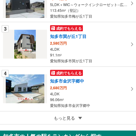
イ
5LDK＋WIC～ウォークインクローゼット--広々収納！
113.45m
（登記）
ペ
2
愛知県知多市梅が丘1丁目
ー
ジ
3
成約でもらえる
に
知多市巽が丘1丁目
保
2,580万円
存
4LDK
す
91.1m
2
る
愛知県知多市巽が丘1丁目
4
成約でもらえる
知多市金沢字郷中
2,680万円
4LDK
96.06m
2
愛知県知多市金沢字郷中
5
もっと見る
成約でもらえる
知多市金沢字郷中
2,280万円