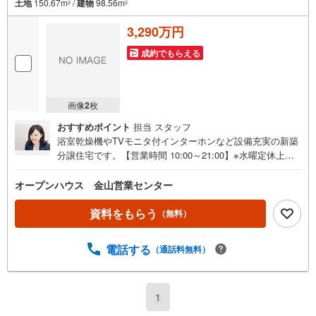
土地
150.67m
/
建物
98.56m
2
2
3,290万円
成約でもらえる
画像
2
枚
おすすめポイント
担当 スタッフ
浴室乾燥機やTVモニタ付インターホンなど設備充実の新築
分譲住宅です。【営業時間 10:00～21:00】※水曜定休上記
時間はお電話が繋がりやすくなっております。ぜひお気軽
にご連絡ください！現地を見学される場合は「室内・現地
オープンハウス 金山営業センター
を見学する（無料）」ボタンよりご希望の日時をご記入い
ただけますとスムーズにご案内が可能です。◎現地のご案
資料をもらう
（無料）
内について・平日や夜遅い時間帯もご案内が可能 ※定休日
を除く・経験豊富なスタッフが物件詳細を丁寧にご説明い
電話する
（通話料無料）
たします。・車でご自宅や最寄り駅等、ご指定の場所まで
送迎します。・チャイルドシートのご用意ございます。◎
個別FP相談会 無料物件のご紹介だけでなく住宅ローン・
資金のご相談、まずは家探しについて話を聞きたいという
1
方も大歓迎です！年間8000棟以上の限定物件を発表してい