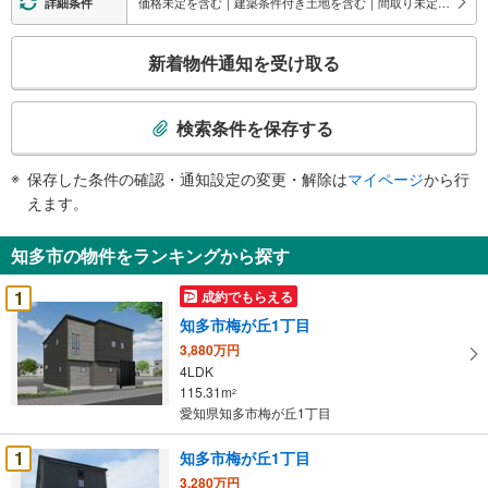
価格未定を含む｜建築条件付き土地を含む｜間取り未定を含む
詳細条件
こ
新着物件通知を受け取る
の
検
索
検索条件を保存する
条
件
保存した条件の確認・通知設定の変更・解除は
マイページ
から行
で
えます。
通
知
知多市の物件をランキングから探す
を
受
1
成約でもらえる
け
知多市梅が丘1丁目
取
3,880万円
る
4LDK
・
115.31m
2
条
愛知県知多市梅が丘1丁目
件
を
1
知多市梅が丘1丁目
マ
3,280万円