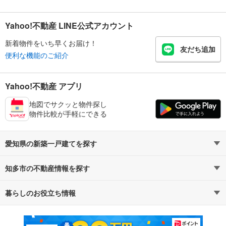
Yahoo!不動産 LINE公式アカウント
新着物件をいち早くお届け！
友だち追加
便利な機能のご紹介
Yahoo!不動産 アプリ
地図でサクッと物件探し
物件比較が手軽にできる
愛知県の新築一戸建てを探す
知多市の不動産情報を探す
路線・駅から探す
地域から探す
暮らしのお役立ち情報
不動産・住宅
賃貸住宅
通勤・通学時間から探す
地図から探す
マンションカタログ
教えて！住まいの先生
新築マンション
中古マンション