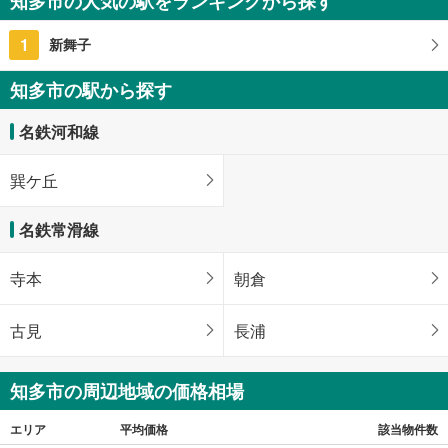
知多市の人気の駅をランキングから探す
5LDK
105.99m
2
1
新舞子
愛知県知多市金沢字郷中
知多市の駅から探す
名鉄河和線
巽ケ丘
名鉄常滑線
寺本
朝倉
古見
長浦
知多市の周辺地域の価格相場
エリア
平均価格
該当物件数