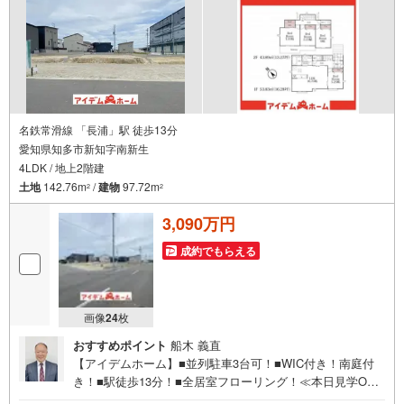
名鉄常滑線 「長浦」駅 徒歩13分
愛知県知多市新知字南新生
4LDK / 地上2階建
土地
142.76m
/
建物
97.72m
2
2
3,090万円
成約でもらえる
画像
24
枚
おすすめポイント
船木 義直
【アイデムホーム】■並列駐車3台可！■WIC付き！南庭付
き！■駅徒歩13分！■全居室フローリング！≪本日見学O
K！≫営業時間内（9:00～19:00）は、下記電話フォームよ