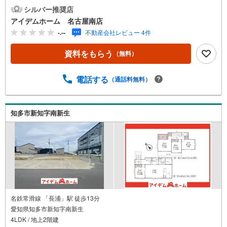
りお電話をして頂けるとスムーズに見学のご案内ができま
シルバー推奨店
す。アイデムホームは、 お客様第一での営業を心掛け
アイデムホーム 名古屋南店
ております！■名古屋南店ついて駐車場完備、キッズコーナ
-.--
不動産会社レビュー 4件
ーも併設しておりますのでお子様連れでも安心してご来店
下さい。■ご案内について現地でのお待ち合わせや、弊社ま
資料をもらう
（無料）
でご来店して頂きご案内も可能です。■住宅ローンについて
弊社では豊富な販売実績により、お客様のご希望や条件に
合う最適な住宅ローン商品のご提案をさせて頂きます。ま
電話する
（通話料無料）
た、以下のような方も是非ご相談下さい。・勤続年数の短
い方。自営業者の方・車のローンやクレジット、キャッシ
ングの借入がある方・自己資金がない、支払いに不安があ
知多市新知字南新生
る方*** アイデムホーム名古屋南店に なんでも
ご相談ください！ ***
名鉄常滑線 「長浦」駅 徒歩13分
愛知県知多市新知字南新生
4LDK / 地上2階建