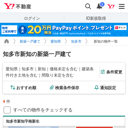
Yahoo!不動産
検索
通知
i
ログイン
ID新規取得
新築一戸建て
愛知県
知多市
新知の物件一覧
知多市新知の新築一戸建て
愛知県｜知多市｜新知｜価格未定を含む｜建築条
条件変更
件付き土地を含む｜間取り未定を含む
おすすめ順
検索条件保存
通知設定
4
件
すべての物件をチェックする
知多市新知字南新生