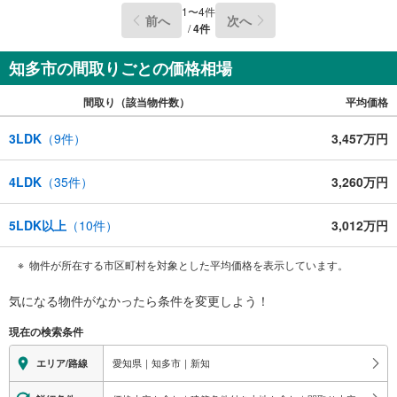
るオープンハウスだから出会える物件が多数ございます。
1
〜
4
件
前へ
次へ
ぜひお気軽にご連絡・ご相談ください！※限定物件:当社の
/
4
件
み、もしくは当社を含めた数社でのみご紹介可能なオープ
ンハウス・ディベロップメントの物件
知多市の間取りごとの価格相場
間取り（該当物件数）
平均価格
3LDK
（
9
件）
3,457万円
4LDK
（
35
件）
3,260万円
5LDK以上
（
10
件）
3,012万円
物件が所在する市区町村を対象とした平均価格を表示しています。
気になる物件がなかったら
条件を変更しよう！
現在の検索条件
愛知県｜知多市｜新知
エリア/路線