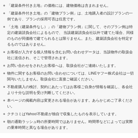
「建築条件付き土地」の価格には、建物価格は含まれません。
「建築条件付き土地」の「建物プラン例」は、土地購入者の設計プランの一
例であり、プランの採用可否は任意です。
「土地（建築条件なし）」の「建物プラン例」に関して、そのプラン例は特
定の建築請負会社によるもので、 当該建築請負会社以外で建てた場合、同様
のものが同価格で建てられるとは限りません。また、建築請負会社を特定す
るものではありません。
お客様が入力する個人情報を含むお問い合わせデータは、当該物件の取扱会
社に送信され、そこで管理されます。
お問い合わせをされたお客様へは、取扱会社がご連絡いたします。
物件に関するお客様のお問い合わせについては、LINEヤフー株式会社は一切
関与いたしません。取扱会社に直接ご確認ください。
不動産購入の検討、契約にあたってはお客様ご自身が情報を確認し、各会社
より十分な説明を受け判断してください。
本ページの掲載内容は変更される場合があります。あらかじめご了承くださ
い。
クチコミはYahoo!不動産が独自で収集したものを表示しています。
朝の通勤ラッシュ時の所要時間ではありません。時間帯などによっては実際
の乗車時間と異なる場合があります。