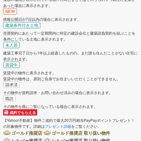
あった場合に表示されます。
NEW
情報公開日が7日以内の場合に表示されます。
建築条件付き土地
売買契約にあたって一定期間内に特定の建設会社と建築請負契約を結ぶことを
条件にしている土地に表示されます。
未入居
建築工事完了日から1年以上経過したものの、まだ誰も住んだことがない住宅に
表示されます。
賃貸中
賃貸中の物件に表示されます。
賃貸中の物件は、原則ご自身でお住まいいただくことができません。
請求済
その物件が資料請求・お問い合わせ済みの場合に表示されます。
既読
その物件を既にご覧になっている場合に表示されます。
成約でもらえる
【Yahoo!不動産】物件ご成約で最大20万円相当PayPayポイントプレゼント！
の対象物件です。詳細は
プレゼント詳細
をご覧ください。
ゴールド推奨店
ゴールド推奨店 取り扱い物件
シルバー推奨店
シルバー推奨店 取り扱い物件