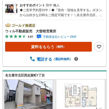
おすすめポイント
田中 颯人
◆ご見学予約受付中！◆『室内・現地を見学する』ボタン
からお好きな日時をご指定可能です！＼名古屋市北区、守
山区ご売却依頼数1位（2023年レインズ調べ）/名古屋市北
区、守山区の直接のご売却依頼を数多くいただいている不
ゴールド推奨店
動産仲介会社です。ネット上で分かる立地環境はもちろ
ウィル不動産販売 大曽根営業所
ん、過去にお任せいただいたお客様に現地の生の声をもと
4.61
不動産会社レビュー 26件
に住戸環境を提案致します。＼平日のお住まい探しの方へ/
弊社では平日にご内覧・契約など平日にお住まい探しをさ
資料をもらう
（無料）
れるお客様にサービスをご用意しています。＼お仕事で忙
しい方へ/午前10時から午後7時まで”毎日”営業しています。
事前にご予約頂きましたら営業時間外でのご内覧もご対応
電話する
（通話料無料）
いたします。＼本物件の他にも気になる物件がある方へ/不
動産業者間で不動産情報が共有されているので、名古屋市
全域や、その他隣接エリアでもご内覧が可能です！ 【大曽
名古屋市北区西志賀町1丁目
根営業所】○地下鉄名城線、JR中央線「大曽根」駅徒歩1分
○お子様が遊べるキッズスペースあり○定休日ございません