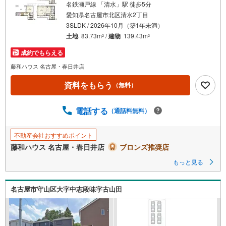
名鉄瀬戸線 「清水」駅 徒歩5分
条
愛知県名古屋市北区清水2丁目
件
3SLDK / 2026年10月（築1年未満）
を
土地
83.73m
/
建物
139.43m
2
2
マ
成約でもらえる
イ
ペ
藤和ハウス 名古屋・春日井店
ー
資料をもらう
（無料）
ジ
に
電話する
保
（通話料無料）
存
す
不動産会社おすすめポイント
る
藤和ハウス 名古屋・春日井店
ブロンズ推奨店
もっと見る
名古屋市守山区大字中志段味字古山田