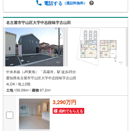
事前にご予約頂きましたら営業時間外でのご内覧もご対応
電話する
（通話料無料）
いたします。＼本物件の他にも気になる物件がある方へ/不
動産業者間で不動産情報が共有されているので、名古屋市
全域や、その他隣接エリアでもご内覧が可能です！ 【大曽
名古屋市守山区大字中志段味字古山田
根営業所】○地下鉄名城線、JR中央線「大曽根」駅徒歩1分
○お子様が遊べるキッズスペースあり○定休日ございません
中央本線（JR東海） 「高蔵寺」駅 徒歩25分
愛知県名古屋市守山区大字中志段味字古山田
4LDK / 地上2階
土地
156.09m
/
建物
97.2m
2
2
3,290万円
成約でもらえる