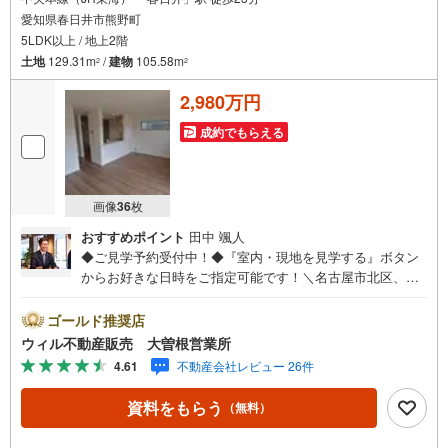
愛知県春日井市熊野町
5LDK以上 / 地上2階
土地
129.31m
/
建物
105.58m
2
2
2,980万円
成約でもらえる
画像
36
枚
おすすめポイント
田中 颯人
◆ご見学予約受付中！◆『室内・現地を見学する』ボタン
からお好きな日時をご指定可能です！＼名古屋市北区、守
山区ご売却依頼数1位（2023年レインズ調べ）/名古屋市北
区、守山区の直接のご売却依頼を数多くいただいている不
ゴールド推奨店
動産仲介会社です。ネット上で分かる立地環境はもちろ
ウィル不動産販売 大曽根営業所
ん、過去にお任せいただいたお客様に現地の生の声をもと
4.61
不動産会社レビュー 26件
に住戸環境を提案致します。＼平日のお住まい探しの方へ/
弊社では平日にご内覧・契約など平日にお住まい探しをさ
資料をもらう
（無料）
れるお客様にサービスをご用意しています。＼お仕事で忙
しい方へ/午前10時から午後7時まで”毎日”営業しています。