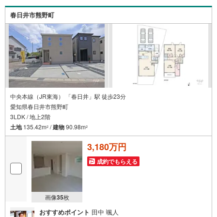
動産業者間で不動産情報が共有されているので、名古屋市
全域や、その他隣接エリアでもご内覧が可能です！ 【大曽
春日井市熊野町
根営業所】○地下鉄名城線、JR中央線「大曽根」駅徒歩1分
○お子様が遊べるキッズスペースあり○定休日ございません
中央本線（JR東海） 「春日井」駅 徒歩23分
愛知県春日井市熊野町
3LDK / 地上2階
土地
135.42m
/
建物
90.98m
2
2
3,180万円
成約でもらえる
画像
35
枚
おすすめポイント
田中 颯人