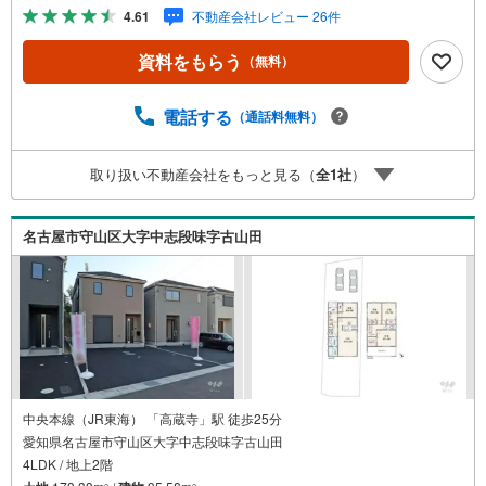
ん、過去にお任せいただいたお客様に現地の生の声をもと
4.61
不動産会社レビュー 26件
に住戸環境を提案致します。＼平日のお住まい探しの方へ/
弊社では平日にご内覧・契約など平日にお住まい探しをさ
資料をもらう
（無料）
れるお客様にサービスをご用意しています。＼お仕事で忙
しい方へ/午前10時から午後7時まで”毎日”営業しています。
事前にご予約頂きましたら営業時間外でのご内覧もご対応
電話する
（通話料無料）
いたします。＼本物件の他にも気になる物件がある方へ/不
動産業者間で不動産情報が共有されているので、名古屋市
取り扱い不動産会社をもっと見る（
全
1
社
）
全域や、その他隣接エリアでもご内覧が可能です！ 【大曽
根営業所】○地下鉄名城線、JR中央線「大曽根」駅徒歩1分
○お子様が遊べるキッズスペースあり○定休日ございません
名古屋市守山区大字中志段味字古山田
中央本線（JR東海） 「高蔵寺」駅 徒歩25分
愛知県名古屋市守山区大字中志段味字古山田
4LDK / 地上2階