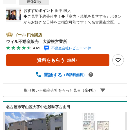
画像
31
枚
おすすめポイント
田中 颯人
◆ご見学予約受付中！◆『室内・現地を見学する』ボタン
からお好きな日時をご指定可能です！＼名古屋市北区、守
山区ご売却依頼数1位（2023年レインズ調べ）/名古屋市北
区、守山区の直接のご売却依頼を数多くいただいている不
ゴールド推奨店
動産仲介会社です。ネット上で分かる立地環境はもちろ
ウィル不動産販売 大曽根営業所
ん、過去にお任せいただいたお客様に現地の生の声をもと
4.61
不動産会社レビュー 26件
に住戸環境を提案致します。＼平日のお住まい探しの方へ/
弊社では平日にご内覧・契約など平日にお住まい探しをさ
資料をもらう
（無料）
れるお客様にサービスをご用意しています。＼お仕事で忙
しい方へ/午前10時から午後7時まで”毎日”営業しています。
事前にご予約頂きましたら営業時間外でのご内覧もご対応
電話する
（通話料無料）
いたします。＼本物件の他にも気になる物件がある方へ/不
動産業者間で不動産情報が共有されているので、名古屋市
取り扱い不動産会社をもっと見る（
全
4
社
）
全域や、その他隣接エリアでもご内覧が可能です！ 【大曽
根営業所】○地下鉄名城線、JR中央線「大曽根」駅徒歩1分
○お子様が遊べるキッズスペースあり○定休日ございません
名古屋市守山区大字中志段味字古山田