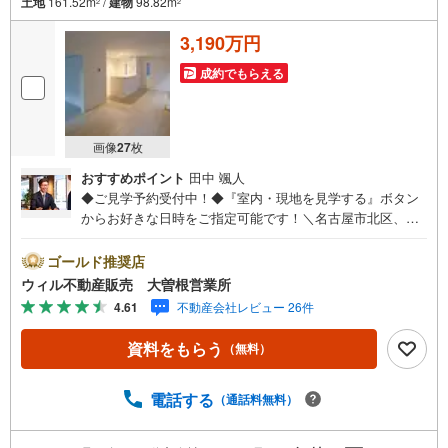
土地
161.52m
/
建物
98.82m
2
2
3,190万円
成約でもらえる
画像
27
枚
おすすめポイント
田中 颯人
◆ご見学予約受付中！◆『室内・現地を見学する』ボタン
からお好きな日時をご指定可能です！＼名古屋市北区、守
山区ご売却依頼数1位（2023年レインズ調べ）/名古屋市北
区、守山区の直接のご売却依頼を数多くいただいている不
ゴールド推奨店
動産仲介会社です。ネット上で分かる立地環境はもちろ
ウィル不動産販売 大曽根営業所
ん、過去にお任せいただいたお客様に現地の生の声をもと
4.61
不動産会社レビュー 26件
に住戸環境を提案致します。＼平日のお住まい探しの方へ/
弊社では平日にご内覧・契約など平日にお住まい探しをさ
資料をもらう
（無料）
れるお客様にサービスをご用意しています。＼お仕事で忙
しい方へ/午前10時から午後7時まで”毎日”営業しています。
事前にご予約頂きましたら営業時間外でのご内覧もご対応
電話する
（通話料無料）
いたします。＼本物件の他にも気になる物件がある方へ/不
動産業者間で不動産情報が共有されているので、名古屋市