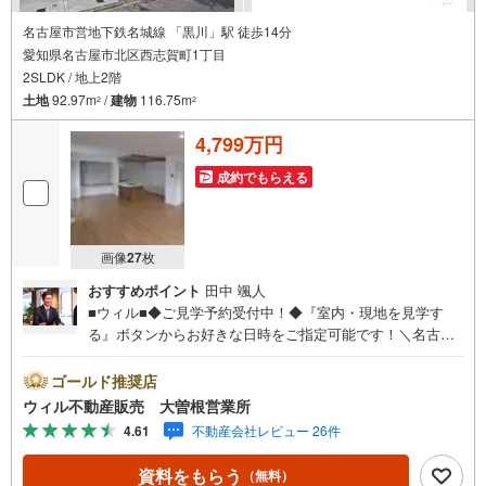
名古屋市営地下鉄名城線 「黒川」駅 徒歩14分
愛知県名古屋市北区西志賀町1丁目
2SLDK / 地上2階
土地
92.97m
/
建物
116.75m
2
2
4,799万円
成約でもらえる
画像
27
枚
おすすめポイント
田中 颯人
■ウィル■◆ご見学予約受付中！◆『室内・現地を見学す
る』ボタンからお好きな日時をご指定可能です！＼名古屋
市北区、守山区ご売却依頼数1位（2023年レインズ調べ）/
名古屋市北区、守山区の直接のご売却依頼を数多くいただ
ゴールド推奨店
いている不動産仲介会社です。ネット上で分かる立地環境
ウィル不動産販売 大曽根営業所
はもちろん、過去にお任せいただいたお客様に現地の生の
4.61
不動産会社レビュー 26件
声をもとに住戸環境を提案致します。＼平日のお住まい探
しの方へ/弊社では平日にご内覧・契約など平日にお住まい
資料をもらう
（無料）
探しをされるお客様にサービスをご用意しています。＼お