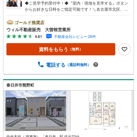
◆ご見学予約受付中！◆『室内・現地を見学する』ボタン
からお好きな日時をご指定可能です！＼名古屋市北区、守
山区ご売却依頼数1位（2023年レインズ調べ）/名古屋市北
区、守山区の直接のご売却依頼を数多くいただいている不
ゴールド推奨店
動産仲介会社です。ネット上で分かる立地環境はもちろ
ウィル不動産販売 大曽根営業所
ん、過去にお任せいただいたお客様に現地の生の声をもと
4.61
不動産会社レビュー 26件
に住戸環境を提案致します。＼平日のお住まい探しの方へ/
弊社では平日にご内覧・契約など平日にお住まい探しをさ
資料をもらう
（無料）
れるお客様にサービスをご用意しています。＼お仕事で忙
しい方へ/午前10時から午後7時まで”毎日”営業しています。
事前にご予約頂きましたら営業時間外でのご内覧もご対応
電話する
（通話料無料）
いたします。＼本物件の他にも気になる物件がある方へ/不
動産業者間で不動産情報が共有されているので、名古屋市
全域や、その他隣接エリアでもご内覧が可能です！ 【大曽
春日井市熊野町
根営業所】○地下鉄名城線、JR中央線「大曽根」駅徒歩1分
○お子様が遊べるキッズスペースあり○定休日ございません
中央本線（JR東海） 「春日井」駅 徒歩23分