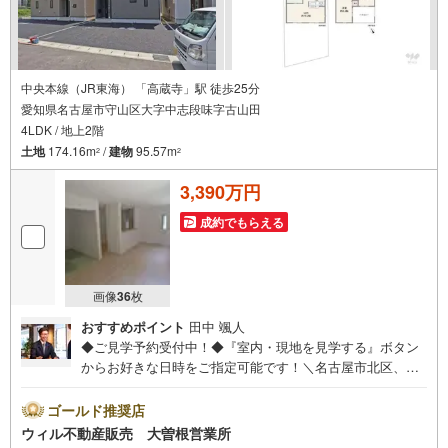
中央本線（JR東海） 「高蔵寺」駅 徒歩25分
愛知県名古屋市守山区大字中志段味字古山田
4LDK / 地上2階
土地
174.16m
/
建物
95.57m
2
2
3,390万円
成約でもらえる
画像
36
枚
おすすめポイント
田中 颯人
◆ご見学予約受付中！◆『室内・現地を見学する』ボタン
からお好きな日時をご指定可能です！＼名古屋市北区、守
山区ご売却依頼数1位（2023年レインズ調べ）/名古屋市北
区、守山区の直接のご売却依頼を数多くいただいている不
ゴールド推奨店
動産仲介会社です。ネット上で分かる立地環境はもちろ
ウィル不動産販売 大曽根営業所
ん、過去にお任せいただいたお客様に現地の生の声をもと