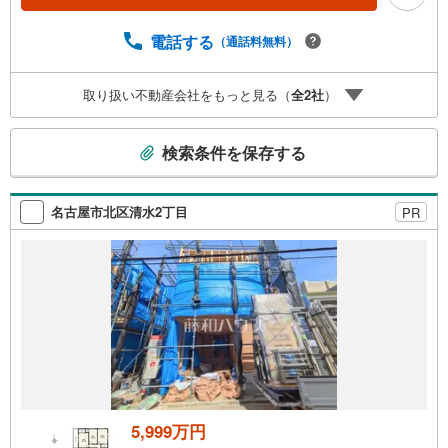
仕事で忙しい方へ/午前10時から午後7時まで”毎日”営業して
います。事前にご予約頂きましたら営業時間外でのご内覧
電話する
（通話料無料）
もご対応いたします。＼本物件の他にも気になる物件があ
る方へ/不動産業者間で不動産情報が共有されているので、
取り扱い不動産会社をもっと見る（
全
2
社
）
名古屋市全域や、その他隣接エリアでもご内覧が可能で
す！ 【大曽根営業所】○地下鉄名城線、JR中央線「大曽
こ
根」駅徒歩1分○お子様が遊べるキッズスペースあり○定休
検索条件を保存する
日ございません
の
検
索
名古屋市北区清水2丁目
PR
条
件
で
通
知
を
受
け
取
る
5,999万円
・