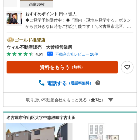
画像
36
枚
おすすめポイント
田中 颯人
◆ご見学予約受付中！◆『室内・現地を見学する』ボタン
からお好きな日時をご指定可能です！＼名古屋市北区、守
山区ご売却依頼数1位（2023年レインズ調べ）/名古屋市北
区、守山区の直接のご売却依頼を数多くいただいている不
ゴールド推奨店
動産仲介会社です。ネット上で分かる立地環境はもちろ
ウィル不動産販売 大曽根営業所
ん、過去にお任せいただいたお客様に現地の生の声をもと
4.61
不動産会社レビュー 26件
に住戸環境を提案致します。＼平日のお住まい探しの方へ/
弊社では平日にご内覧・契約など平日にお住まい探しをさ
資料をもらう
（無料）
れるお客様にサービスをご用意しています。＼お仕事で忙
しい方へ/午前10時から午後7時まで”毎日”営業しています。
事前にご予約頂きましたら営業時間外でのご内覧もご対応
電話する
（通話料無料）
いたします。＼本物件の他にも気になる物件がある方へ/不
動産業者間で不動産情報が共有されているので、名古屋市
取り扱い不動産会社をもっと見る（
全
1
社
）
全域や、その他隣接エリアでもご内覧が可能です！ 【大曽
根営業所】○地下鉄名城線、JR中央線「大曽根」駅徒歩1分
○お子様が遊べるキッズスペースあり○定休日ございません
名古屋市守山区大字中志段味字古山田