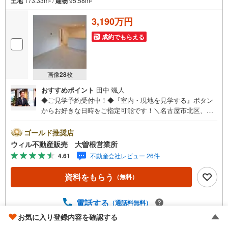
土地
173.33m
/
建物
95.58m
2
2
3,190万円
成約でもらえる
画像
28
枚
おすすめポイント
田中 颯人
◆ご見学予約受付中！◆『室内・現地を見学する』ボタン
からお好きな日時をご指定可能です！＼名古屋市北区、守
山区ご売却依頼数1位（2023年レインズ調べ）/名古屋市北
区、守山区の直接のご売却依頼を数多くいただいている不
ゴールド推奨店
動産仲介会社です。ネット上で分かる立地環境はもちろ
ウィル不動産販売 大曽根営業所
ん、過去にお任せいただいたお客様に現地の生の声をもと
4.61
不動産会社レビュー 26件
に住戸環境を提案致します。＼平日のお住まい探しの方へ/
弊社では平日にご内覧・契約など平日にお住まい探しをさ
資料をもらう
（無料）
れるお客様にサービスをご用意しています。＼お仕事で忙
しい方へ/午前10時から午後7時まで”毎日”営業しています。
事前にご予約頂きましたら営業時間外でのご内覧もご対応
電話する
（通話料無料）
いたします。＼本物件の他にも気になる物件がある方へ/不
お気に入り登録内容を確認する
動産業者間で不動産情報が共有されているので、名古屋市