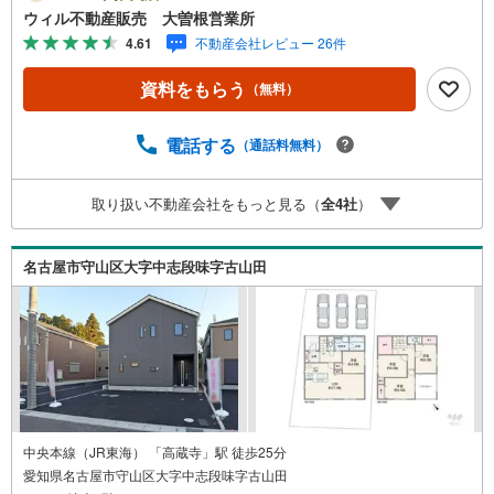
動産仲介会社です。ネット上で分かる立地環境はもちろ
ウィル不動産販売 大曽根営業所
ん、過去にお任せいただいたお客様に現地の生の声をもと
4.61
不動産会社レビュー 26件
に住戸環境を提案致します。＼平日のお住まい探しの方へ/
弊社では平日にご内覧・契約など平日にお住まい探しをさ
資料をもらう
（無料）
れるお客様にサービスをご用意しています。＼お仕事で忙
しい方へ/午前10時から午後7時まで”毎日”営業しています。
事前にご予約頂きましたら営業時間外でのご内覧もご対応
電話する
（通話料無料）
いたします。＼本物件の他にも気になる物件がある方へ/不
動産業者間で不動産情報が共有されているので、名古屋市
取り扱い不動産会社をもっと見る（
全
4
社
）
全域や、その他隣接エリアでもご内覧が可能です！ 【大曽
根営業所】○地下鉄名城線、JR中央線「大曽根」駅徒歩1分
○お子様が遊べるキッズスペースあり○定休日ございません
名古屋市守山区大字中志段味字古山田
中央本線（JR東海） 「高蔵寺」駅 徒歩25分
愛知県名古屋市守山区大字中志段味字古山田