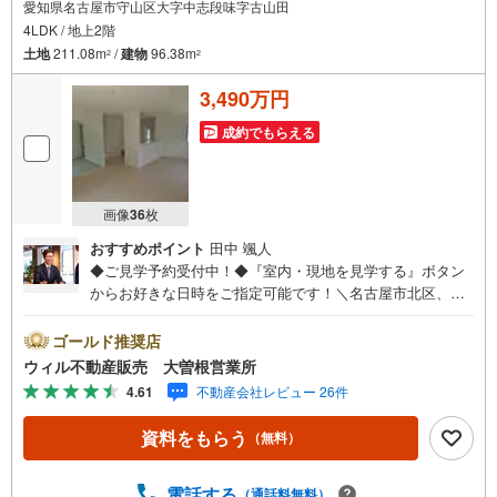
愛知県名古屋市守山区大字中志段味字古山田
4LDK / 地上2階
土地
211.08m
/
建物
96.38m
2
2
3,490万円
成約でもらえる
画像
36
枚
おすすめポイント
田中 颯人
◆ご見学予約受付中！◆『室内・現地を見学する』ボタン
からお好きな日時をご指定可能です！＼名古屋市北区、守
山区ご売却依頼数1位（2023年レインズ調べ）/名古屋市北
区、守山区の直接のご売却依頼を数多くいただいている不
ゴールド推奨店
動産仲介会社です。ネット上で分かる立地環境はもちろ
ウィル不動産販売 大曽根営業所
ん、過去にお任せいただいたお客様に現地の生の声をもと
4.61
不動産会社レビュー 26件
に住戸環境を提案致します。＼平日のお住まい探しの方へ/
弊社では平日にご内覧・契約など平日にお住まい探しをさ
資料をもらう
（無料）
れるお客様にサービスをご用意しています。＼お仕事で忙
しい方へ/午前10時から午後7時まで”毎日”営業しています。
事前にご予約頂きましたら営業時間外でのご内覧もご対応
電話する
（通話料無料）