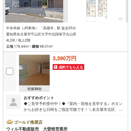
中央本線（JR東海） 「高蔵寺」駅 徒歩25分
愛知県名古屋市守山区大字中志段味字古山田
4LDK / 地上2階
土地
178.44m
/
建物
98.01m
2
2
3,390万円
成約でもらえる
画像
36
枚
おすすめポイント
◆ご見学予約受付中！◆『室内・現地を見学する』ボタン
からお好きな日時をご指定可能です！＼名古屋市北区、守
山区ご売却依頼数1位（2023年レインズ調べ）/名古屋市北
区、守山区の直接のご売却依頼を数多くいただいている不
ゴールド推奨店
動産仲介会社です。ネット上で分かる立地環境はもちろ
ウィル不動産販売 大曽根営業所