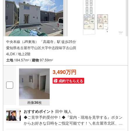
【品質】設計住宅性能評価書
【充実】食洗機、浴室暖房乾燥機、駐車2台、南向き
■名鉄瀬戸線「喜多山」駅 徒歩19分（約1490m）
■小幡北小学校:徒歩4分（約290m）
■守山北中学校:徒歩7分（約500m）
＜自己資金0円でも大丈夫！＞
中央本線（JR東海） 「高蔵寺」駅 徒歩25分
愛知県名古屋市守山区大字中志段味字古山田
*水曜日も営業しております！
4LDK / 地上2階
*今から見たい！聞きたい！にスピード対応！
*自己資金なしでも購入出来ます！
土地
184.57m
/
建物
97.59m
2
2
*自営業の方・買い替えの方など資金計画でご不安な方もおまかせくださ
い！
3,490万円
弊社HPにて物件のルームツアーMOVIEを公開中!!
成約でもらえる
写真だけでは伝わらない物件の魅力をたっぷりご紹介しております♪
さらに店内には豊富な物件資料や発売予定物件等ございます☆
この機会にぜひお問い合わせください♪
画像
36
枚
おすすめポイント
田中 颯人
◆ご見学予約受付中！◆『室内・現地を見学する』ボタン
からお好きな日時をご指定可能です！＼名古屋市北区、守
山区ご売却依頼数1位（2023年レインズ調べ）/名古屋市北