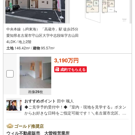
中央本線（JR東海） 「高蔵寺」駅 徒歩25分
愛知県名古屋市守山区大字中志段味字古山田
4LDK / 地上2階
土地
146.42m
/
建物
95.57m
2
2
3,190万円
成約でもらえる
画像
29
枚
おすすめポイント
田中 颯人
◆ご見学予約受付中！◆『室内・現地を見学する』ボタン
からお好きな日時をご指定可能です！＼名古屋市北区、守
山区ご売却依頼数1位（2023年レインズ調べ）/名古屋市北
区、守山区の直接のご売却依頼を数多くいただいている不
ゴールド推奨店
動産仲介会社です。ネット上で分かる立地環境はもちろ
ウィル不動産販売 大曽根営業所