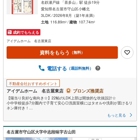
名鉄瀬戸線 「喜多山」駅 徒歩19分
愛知県名古屋市守山区小幡北
3LDK / 2026年8月（築1年未満）
土地
116.89m
/
建物
107.74m
2
2
成約でもらえる
アイデムホーム 名古屋東店
資料をもらう
（無料）
電話する
（通話料無料）
不動産会社おすすめポイント
アイデムホーム 名古屋東店
ブロンズ推奨店
【陽当り良好な南向き☆】22帖のLDK上部は開放的な吹抜設計☆
小中学校徒歩7分圏内で子育て安心◎洗面室横にはタオルや洗剤が置けるリ
ネン庫付き！
即日案内可能！お問い合わせお待ちしております☆
もっと見る
＼守山区小幡北3期☆全2棟【1号棟】/
名古屋市守山区大字中志段味字古山田
当日のご来店・ご見学、大歓迎♪