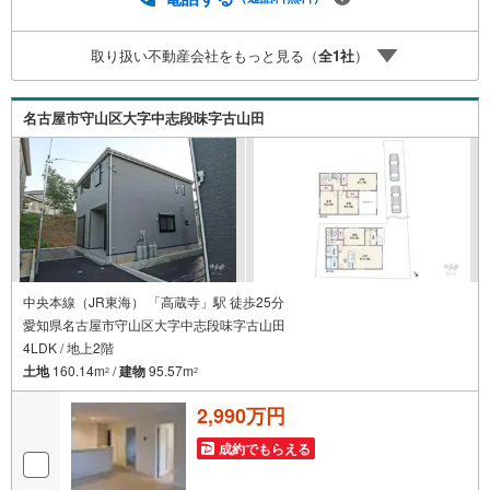
いたします。＼本物件の他にも気になる物件がある方へ/不
動産業者間で不動産情報が共有されているので、名古屋市
取り扱い不動産会社をもっと見る（
全
1
社
）
全域や、その他隣接エリアでもご内覧が可能です！ 【大曽
根営業所】○地下鉄名城線、JR中央線「大曽根」駅徒歩1分
○お子様が遊べるキッズスペースあり○定休日ございません
名古屋市守山区大字中志段味字古山田
中央本線（JR東海） 「高蔵寺」駅 徒歩25分
愛知県名古屋市守山区大字中志段味字古山田
4LDK / 地上2階
土地
160.14m
/
建物
95.57m
2
2
2,990万円
成約でもらえる