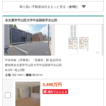
動産業者間で不動産情報が共有されているので、名古屋市
取り扱い不動産会社をもっと見る（
全
4
社
）
全域や、その他隣接エリアでもご内覧が可能です！ 【大曽
根営業所】○地下鉄名城線、JR中央線「大曽根」駅徒歩1分
○お子様が遊べるキッズスペースあり○定休日ございません
名古屋市守山区大字中志段味字古山田
中央本線（JR東海） 「高蔵寺」駅 徒歩25分
愛知県名古屋市守山区大字中志段味字古山田
4LDK / 地上2階
土地
192.16m
/
建物
98.81m
2
2
3,490万円
成約でもらえる