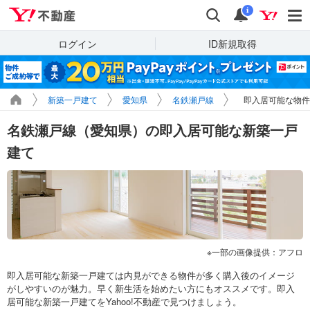
Yahoo!不動産
検索
通知
i
ログイン
ID新規取得
新築一戸建て
愛知県
名鉄瀬戸線
即入居可能な物件
名鉄瀬戸線（愛知県）の即入居可能な新築一戸
建て
一部の画像提供：アフロ
即入居可能な新築一戸建ては内見ができる物件が多く購入後のイメージ
がしやすいのが魅力。早く新生活を始めたい方にもオススメです。即入
居可能な新築一戸建てをYahoo!不動産で見つけましょう。