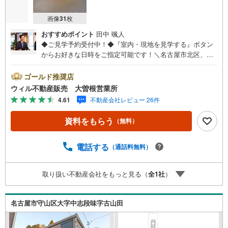
画像
31
枚
おすすめポイント
田中 颯人
◆ご見学予約受付中！◆『室内・現地を見学する』ボタン
からお好きな日時をご指定可能です！＼名古屋市北区、守
山区ご売却依頼数1位（2023年レインズ調べ）/名古屋市北
区、守山区の直接のご売却依頼を数多くいただいている不
ゴールド推奨店
動産仲介会社です。ネット上で分かる立地環境はもちろ
ウィル不動産販売 大曽根営業所
ん、過去にお任せいただいたお客様に現地の生の声をもと
4.61
不動産会社レビュー 26件
に住戸環境を提案致します。＼平日のお住まい探しの方へ/
弊社では平日にご内覧・契約など平日にお住まい探しをさ
資料をもらう
（無料）
れるお客様にサービスをご用意しています。＼お仕事で忙
しい方へ/午前10時から午後7時まで”毎日”営業しています。
事前にご予約頂きましたら営業時間外でのご内覧もご対応
電話する
（通話料無料）
いたします。＼本物件の他にも気になる物件がある方へ/不
動産業者間で不動産情報が共有されているので、名古屋市
取り扱い不動産会社をもっと見る（
全
1
社
）
全域や、その他隣接エリアでもご内覧が可能です！ 【大曽
根営業所】○地下鉄名城線、JR中央線「大曽根」駅徒歩1分
○お子様が遊べるキッズスペースあり○定休日ございません
名古屋市守山区大字中志段味字古山田