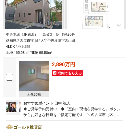
中央本線（JR東海） 「高蔵寺」駅 徒歩25分
愛知県名古屋市守山区大字中志段味字古山田
4LDK / 地上2階
土地
165.58m
/
建物
95.58m
2
2
2,890万円
成約でもらえる
画像
30
枚
おすすめポイント
田中 颯人
◆ご見学予約受付中！◆『室内・現地を見学する』ボタン
からお好きな日時をご指定可能です！＼名古屋市北区、守
山区ご売却依頼数1位（2023年レインズ調べ）/名古屋市北
区、守山区の直接のご売却依頼を数多くいただいている不
ゴールド推奨店