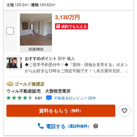
土地
129.3m
/
建物
100.62m
2
2
3,130万円
成約でもらえる
画像
36
枚
おすすめポイント
田中 颯人
◆ご見学予約受付中！◆『室内・現地を見学する』ボタン
からお好きな日時をご指定可能です！＼名古屋市北区、守
山区ご売却依頼数1位（2023年レインズ調べ）/名古屋市北
区、守山区の直接のご売却依頼を数多くいただいている不
ゴールド推奨店
動産仲介会社です。ネット上で分かる立地環境はもちろ
ウィル不動産販売 大曽根営業所
ん、過去にお任せいただいたお客様に現地の生の声をもと
4.61
不動産会社レビュー 26件
に住戸環境を提案致します。＼平日のお住まい探しの方へ/
弊社では平日にご内覧・契約など平日にお住まい探しをさ
資料をもらう
（無料）
れるお客様にサービスをご用意しています。＼お仕事で忙
しい方へ/午前10時から午後7時まで”毎日”営業しています。
事前にご予約頂きましたら営業時間外でのご内覧もご対応
電話する
（通話料無料）
いたします。＼本物件の他にも気になる物件がある方へ/不