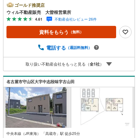
区、守山区の直接のご売却依頼を数多くいただいている不
ゴールド推奨店
動産仲介会社です。ネット上で分かる立地環境はもちろ
ウィル不動産販売 大曽根営業所
ん、過去にお任せいただいたお客様に現地の生の声をもと
4.61
不動産会社レビュー 26件
に住戸環境を提案致します。＼平日のお住まい探しの方へ/
弊社では平日にご内覧・契約など平日にお住まい探しをさ
資料をもらう
（無料）
れるお客様にサービスをご用意しています。＼お仕事で忙
しい方へ/午前10時から午後7時まで”毎日”営業しています。
事前にご予約頂きましたら営業時間外でのご内覧もご対応
電話する
（通話料無料）
いたします。＼本物件の他にも気になる物件がある方へ/不
動産業者間で不動産情報が共有されているので、名古屋市
取り扱い不動産会社をもっと見る（
全
1
社
）
全域や、その他隣接エリアでもご内覧が可能です！ 【大曽
根営業所】○地下鉄名城線、JR中央線「大曽根」駅徒歩1分
○お子様が遊べるキッズスペースあり○定休日ございません
名古屋市守山区大字中志段味字古山田
中央本線（JR東海） 「高蔵寺」駅 徒歩25分