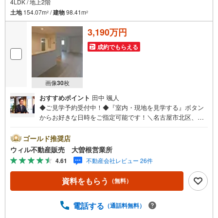
4LDK / 地上2階
土地
154.07m
/
建物
98.41m
2
2
3,190万円
成約でもらえる
画像
30
枚
おすすめポイント
田中 颯人
◆ご見学予約受付中！◆『室内・現地を見学する』ボタン
からお好きな日時をご指定可能です！＼名古屋市北区、守
山区ご売却依頼数1位（2023年レインズ調べ）/名古屋市北
区、守山区の直接のご売却依頼を数多くいただいている不
ゴールド推奨店
動産仲介会社です。ネット上で分かる立地環境はもちろ
ウィル不動産販売 大曽根営業所
ん、過去にお任せいただいたお客様に現地の生の声をもと
4.61
不動産会社レビュー 26件
に住戸環境を提案致します。＼平日のお住まい探しの方へ/
弊社では平日にご内覧・契約など平日にお住まい探しをさ
資料をもらう
（無料）
れるお客様にサービスをご用意しています。＼お仕事で忙
しい方へ/午前10時から午後7時まで”毎日”営業しています。
事前にご予約頂きましたら営業時間外でのご内覧もご対応
電話する
（通話料無料）
いたします。＼本物件の他にも気になる物件がある方へ/不