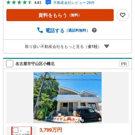
4.61
不動産会社レビュー 26件
に住戸環境を提案致します。＼平日のお住まい探しの方へ/
弊社では平日にご内覧・契約など平日にお住まい探しをさ
資料をもらう
（無料）
れるお客様にサービスをご用意しています。＼お仕事で忙
しい方へ/午前10時から午後7時まで”毎日”営業しています。
事前にご予約頂きましたら営業時間外でのご内覧もご対応
電話する
（通話料無料）
いたします。＼本物件の他にも気になる物件がある方へ/不
動産業者間で不動産情報が共有されているので、名古屋市
取り扱い不動産会社をもっと見る（
全
1
社
）
全域や、その他隣接エリアでもご内覧が可能です！ 【大曽
根営業所】○地下鉄名城線、JR中央線「大曽根」駅徒歩1分
○お子様が遊べるキッズスペースあり○定休日ございません
名古屋市守山区小幡北
PR
3,799万円