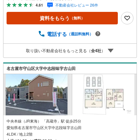
ん、過去にお任せいただいたお客様に現地の生の声をもと
4.61
不動産会社レビュー 26件
に住戸環境を提案致します。＼平日のお住まい探しの方へ/
弊社では平日にご内覧・契約など平日にお住まい探しをさ
資料をもらう
（無料）
れるお客様にサービスをご用意しています。＼お仕事で忙
しい方へ/午前10時から午後7時まで”毎日”営業しています。
事前にご予約頂きましたら営業時間外でのご内覧もご対応
電話する
（通話料無料）
いたします。＼本物件の他にも気になる物件がある方へ/不
動産業者間で不動産情報が共有されているので、名古屋市
取り扱い不動産会社をもっと見る（
全
4
社
）
全域や、その他隣接エリアでもご内覧が可能です！ 【大曽
根営業所】○地下鉄名城線、JR中央線「大曽根」駅徒歩1分
○お子様が遊べるキッズスペースあり○定休日ございません
名古屋市守山区大字中志段味字古山田
中央本線（JR東海） 「高蔵寺」駅 徒歩25分
愛知県名古屋市守山区大字中志段味字古山田
4LDK / 地上2階