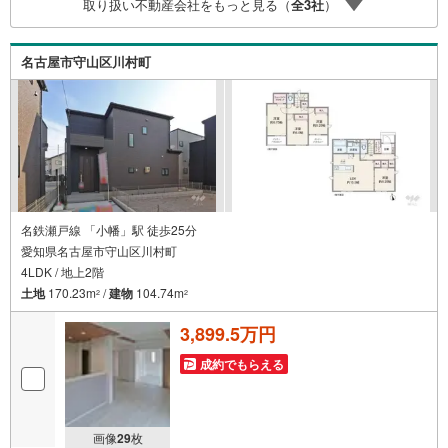
取り扱い不動産会社をもっと見る（
全
3
社
）
全域や、その他隣接エリアでもご内覧が可能です！ 【大曽
根営業所】○地下鉄名城線、JR中央線「大曽根」駅徒歩1分
○お子様が遊べるキッズスペースあり○定休日ございません
名古屋市守山区川村町
名鉄瀬戸線 「小幡」駅 徒歩25分
愛知県名古屋市守山区川村町
4LDK / 地上2階
土地
170.23m
/
建物
104.74m
2
2
3,899.5万円
成約でもらえる
画像
29
枚