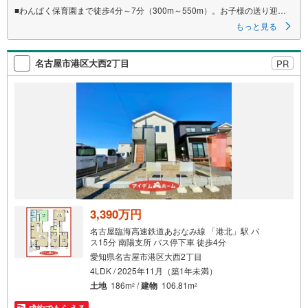
■わんぱく保育園まで徒歩4分～7分（300m～550m）。お子様の送り迎え
もラクラク。
もっと見る
■ハンモックを置いたりBBQを楽しんだりと活用の幅が広がる大きさのバル
コニー
■駐車場は最大3台駐車可能となっています
名古屋市港区大西2丁目
PR
3,390万円
名古屋臨海高速鉄道あおなみ線 「港北」駅 バ
ス15分 南陽支所 バス停下車 徒歩4分
愛知県名古屋市港区大西2丁目
4LDK / 2025年11月（築1年未満）
土地
186m
/
建物
106.81m
2
2
成約でもらえる