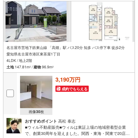
名古屋市営地下鉄東山線 「高畑」駅 バス20分 知多 バス停下車 徒歩2分
愛知県名古屋市港区東茶屋1丁目
4LDK / 地上2階
土地
147.81m
/
建物
96.9m
2
2
3,190万円
成約でもらえる
画像
30
枚
おすすめポイント
高松 泰志
■ウィル不動産販売■ウィルは東証上場の地域密着型企業
で、創業30周年を迎えました。関西・東海・関東で20店舗