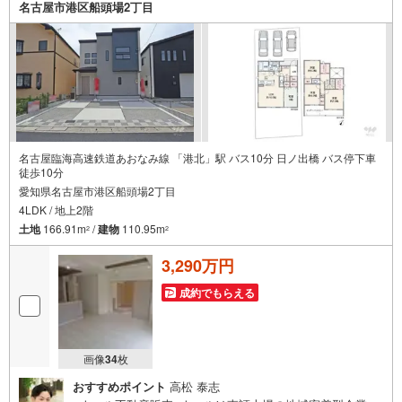
名古屋市港区船頭場2丁目
名古屋臨海高速鉄道あおなみ線 「港北」駅 バス10分 日ノ出橋 バス停下車
徒歩10分
愛知県名古屋市港区船頭場2丁目
4LDK / 地上2階
土地
166.91m
/
建物
110.95m
2
2
3,290万円
成約でもらえる
画像
34
枚
おすすめポイント
高松 泰志