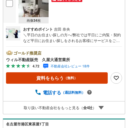
画像
34
枚
おすすめポイント
吉田 奈央
＼平日のお住まい探しの方へ/弊社では平日にご内覧・契約
など平日にお住まい探しをされるお客様にサービスをご用
意しています。＼お仕事で忙しい方へ/午前10時から午後7
時まで”毎日”営業しています。事前にご予約頂きましたら営
ゴールド推奨店
業時間外でのご内覧もご対応いたします。＼本物件の他に
ウィル不動産販売 久屋大通営業所
も気になる物件がある方へ/不動産業者間で不動産情報が共
4.72
不動産会社レビュー 18件
有されているので、名古屋市全域や、その他隣接エリアで
もご内覧が可能です！ 【ウィル不動産販売 久屋大通営業
資料をもらう
（無料）
所】◎地下鉄東山線「栄」駅7A出口から徒歩1分、名城線
「久屋大通」駅7A出口から徒歩1分◎お子様が遊べるキッ
ズスペースあり◎営業時間 10:00～19:00（定休日無し） 上
電話する
（通話料無料）
記時間はお電話が繋がりやすくなっております。ぜひお気
軽にご連絡下さい！現地を見学される場合は「室内・現地
取り扱い不動産会社をもっと見る（
全
4
社
）
を見学する（無料）」ボタンよりご希望の日時をご記入い
ただけますとスムーズにご案内が可能です。
名古屋市港区東茶屋1丁目