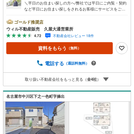
＼平日のお住まい探しの方へ/弊社では平日にご内覧・契約
など平日にお住まい探しをされるお客様にサービスをご用
意しています。＼お仕事で忙しい方へ/午前10時から午後7
時まで”毎日”営業しています。事前にご予約頂きましたら営
ゴールド推奨店
業時間外でのご内覧もご対応いたします。＼本物件の他に
ウィル不動産販売 久屋大通営業所
も気になる物件がある方へ/不動産業者間で不動産情報が共
4.72
不動産会社レビュー 18件
有されているので、名古屋市全域や、その他隣接エリアで
もご内覧が可能です！ 【ウィル不動産販売 久屋大通営業
資料をもらう
（無料）
所】◎地下鉄東山線「栄」駅7A出口から徒歩1分、名城線
「久屋大通」駅7A出口から徒歩1分◎お子様が遊べるキッ
ズスペースあり◎営業時間 10:00～19:00（定休日無し） 上
電話する
（通話料無料）
記時間はお電話が繋がりやすくなっております。ぜひお気
軽にご連絡下さい！現地を見学される場合は「室内・現地
取り扱い不動産会社をもっと見る（
全
4
社
）
を見学する（無料）」ボタンよりご希望の日時をご記入い
ただけますとスムーズにご案内が可能です。
名古屋市中川区下之一色町字操出