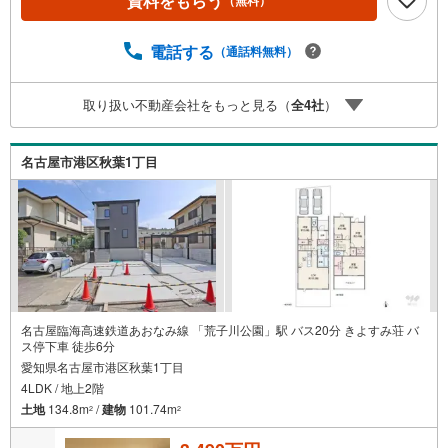
資料をもらう
（無料）
所】◎地下鉄東山線「栄」駅7A出口から徒歩1分、名城線
「久屋大通」駅7A出口から徒歩1分◎お子様が遊べるキッ
ズスペースあり◎営業時間 10:00～19:00（定休日無し） 上
電話する
（通話料無料）
記時間はお電話が繋がりやすくなっております。ぜひお気
軽にご連絡下さい！現地を見学される場合は「室内・現地
取り扱い不動産会社をもっと見る（
全
4
社
）
を見学する（無料）」ボタンよりご希望の日時をご記入い
ただけますとスムーズにご案内が可能です。
名古屋市港区秋葉1丁目
名古屋臨海高速鉄道あおなみ線 「荒子川公園」駅 バス20分 きよすみ荘 バ
ス停下車 徒歩6分
愛知県名古屋市港区秋葉1丁目
4LDK / 地上2階
土地
134.8m
/
建物
101.74m
2
2