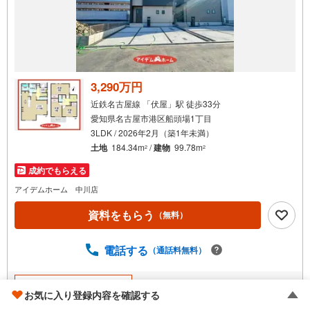
3,290万円
近鉄名古屋線 「伏屋」駅 徒歩33分
愛知県名古屋市港区船頭場1丁目
3LDK / 2026年2月（築1年未満）
土地
184.34m
/
建物
99.78m
2
2
成約でもらえる
アイデムホーム 中川店
資料をもらう
（無料）
電話する
（通話料無料）
不動産会社おすすめポイント
お気に入り登録内容を確認する
アイデムホーム 中川店
ブロンズ推奨店