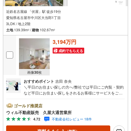
■ご案内について
現地でのお待ち合わせや弊社までご来店して頂きご案内も可能です。
■住宅ローンについて
近鉄名古屋線 「伏屋」駅 徒歩19分
弊社では豊富な販売実績により、お客様のご希望や条件に合う最適な住宅
愛知県名古屋市中川区大当郎1丁目
ローン商品
3LDK / 地上2階
のご提案をさせて頂きます。また、以下のようなご相談も是非ご相談下さ
い。
土地
139.39m
/
建物
102.67m
2
2
・勤続年数が短い方、自営業者の方
・車のローンやクレジット、キャッシングの借入がある方
3,194万円
・自己資金がない、支払いに不安のある方
何でもご相談下さい。
成約でもらえる
画像
30
枚
おすすめポイント
吉田 奈央
＼平日のお住まい探しの方へ/弊社では平日にご内覧・契約
など平日にお住まい探しをされるお客様にサービスをご用
意しています。＼お仕事で忙しい方へ/午前10時から午後7
時まで”毎日”営業しています。事前にご予約頂きましたら営
ゴールド推奨店
業時間外でのご内覧もご対応いたします。＼本物件の他に
ウィル不動産販売 久屋大通営業所
も気になる物件がある方へ/不動産業者間で不動産情報が共
4.72
不動産会社レビュー 18件
有されているので、名古屋市全域や、その他隣接エリアで
もご内覧が可能です！ 【ウィル不動産販売 久屋大通営業