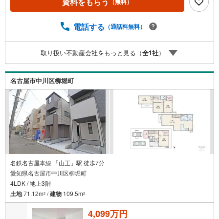
資料をもらう
（無料）
所】◎地下鉄東山線「栄」駅7A出口から徒歩1分、名城線
「久屋大通」駅7A出口から徒歩1分◎お子様が遊べるキッ
ズスペースあり◎営業時間 10:00～19:00（定休日無し） 上
電話する
（通話料無料）
記時間はお電話が繋がりやすくなっております。ぜひお気
軽にご連絡下さい！現地を見学される場合は「室内・現地
取り扱い不動産会社をもっと見る（
全
1
社
）
を見学する（無料）」ボタンよりご希望の日時をご記入い
ただけますとスムーズにご案内が可能です。
名古屋市中川区柳堀町
名鉄名古屋本線 「山王」駅 徒歩7分
愛知県名古屋市中川区柳堀町
4LDK / 地上3階
土地
71.12m
/
建物
109.5m
2
2
4,099万円