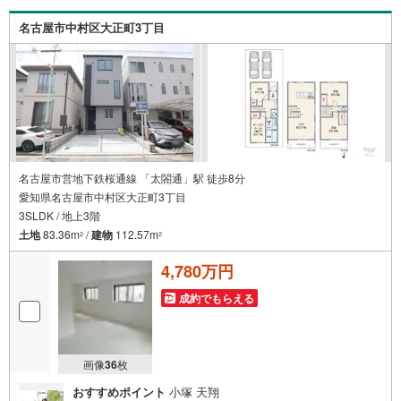
軽にご連絡下さい！現地を見学される場合は「室内・現地
を見学する（無料）」ボタンよりご希望の日時をご記入い
名古屋市中村区大正町3丁目
ただけますとスムーズにご案内が可能です。
名古屋市営地下鉄桜通線 「太閤通」駅 徒歩8分
愛知県名古屋市中村区大正町3丁目
3SLDK / 地上3階
土地
83.36m
/
建物
112.57m
2
2
4,780万円
成約でもらえる
画像
36
枚
おすすめポイント
小塚 天翔