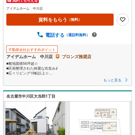
アイデムホーム 中川店
資料をもらう
（無料）
電話する
（通話料無料）
不動産会社おすすめポイント
アイデムホーム 中川店
ブロンズ推奨店
■敷地面積56坪超☆
■区画整理された綺麗な街並み♪
■広々リビング19帖以上☆
■開放的なリビングイン階段♪
もっと見る
■客間としても使用できる和室付き☆
■2階洋室すべて6帖以上☆
■イオンモール名古屋茶屋まで徒歩23分♪
名古屋市中川区大当郎1丁目
《本日見学OK！》
営業時間内（9:00～19:00）は、下記電話フォームよりお電話をして頂ける
とスムーズに見学のご案内ができます。
＼アイデムホームではお客様第一での営業を心掛けております/
■弊社店舗について
駐車場完備、キッズコーナーも併設しておりますのでお子様連れでもご安
心下さい。