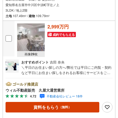
愛知県名古屋市中川区中須町字辻ノ上
3LDK / 地上2階
土地
107.49m
/
建物
109.79m
2
2
2,999万円
成約でもらえる
画像
29
枚
おすすめポイント
吉田 奈央
＼平日のお住まい探しの方へ/弊社では平日にご内覧・契約
など平日にお住まい探しをされるお客様にサービスをご用
意しています。＼お仕事で忙しい方へ/午前10時から午後7
時まで”毎日”営業しています。事前にご予約頂きましたら営
ゴールド推奨店
業時間外でのご内覧もご対応いたします。＼本物件の他に
ウィル不動産販売 久屋大通営業所
も気になる物件がある方へ/不動産業者間で不動産情報が共
4.72
不動産会社レビュー 18件
有されているので、名古屋市全域や、その他隣接エリアで
もご内覧が可能です！ 【ウィル不動産販売 久屋大通営業
資料をもらう
（無料）
所】◎地下鉄東山線「栄」駅7A出口から徒歩1分、名城線
「久屋大通」駅7A出口から徒歩1分◎お子様が遊べるキッ