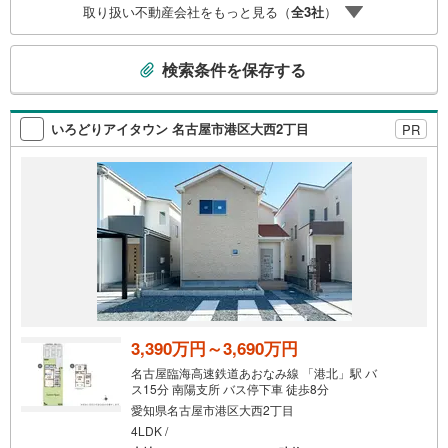
取り扱い不動産会社をもっと見る（
全
3
社
）
す。弊社で掲載している物件以外にもご紹介可能ですの
で、一度ご相談ください。●その他の相談もプロが対応●物
こ
件に関することはもちろん、住宅ローンなどの資金面やリ
検索条件を保存する
フォームに関することなど、お住まいに関するどんなこと
の
でもお気軽にご相談ください。
検
索
いろどりアイタウン 名古屋市港区大西2丁目
PR
条
件
で
通
知
を
受
け
取
る
3,390万円～3,690万円
・
名古屋臨海高速鉄道あおなみ線 「港北」駅 バ
条
ス15分 南陽支所 バス停下車 徒歩8分
件
愛知県名古屋市港区大西2丁目
を
4LDK /