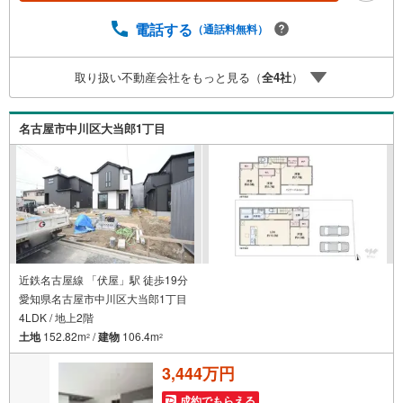
す。また、オンライン内覧や事前のLINE相談も可能です。
●すぐの内覧も可能です●弊社は定休日なく営業しており、
電話する
（通話料無料）
当日のご内覧も承ります。弊社で掲載している物件以外に
もご紹介可能ですので、一度ご相談ください。●その他の相
取り扱い不動産会社をもっと見る（
全
4
社
）
談もプロが対応●物件に関することはもちろん、住宅ローン
などの資金面やリフォームに関することなど、お住まいに
関するどんなことでもお気軽にご相談ください。
名古屋市中川区大当郎1丁目
近鉄名古屋線 「伏屋」駅 徒歩19分
愛知県名古屋市中川区大当郎1丁目
4LDK / 地上2階
土地
152.82m
/
建物
106.4m
2
2
3,444万円
成約でもらえる