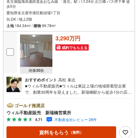
名古屋臨海高速鉄道あおなみ線 「港北」駅 バス24分 正江橋 バス停下車 徒
歩5分
愛知県名古屋市港区船頭場1丁目
3LDK / 地上2階
土地
184.34m
/
建物
99.78m
2
2
3,290万円
成約でもらえる
画像
30
枚
おすすめポイント
高松 泰志
■ウィル不動産販売■ウィルは東証上場の地域密着型企業
で、創業30周年を迎えました。新瑞橋駅から徒歩1分の店舗
には、キッズスペースやおむつ替えスペースを完備してお
り、お子様連れのお客様も安心してご利用いただけます。●
ゴールド推奨店
平日のお住まい探しの方へ●弊社では平日にご内覧や契約を
ウィル不動産販売 新瑞橋営業所
希望されるお客様のために、「平日会員制度」という割引
4.71
不動産会社レビュー 28件
プランをご用意しています。●お仕事で忙しい方へ●午前10
時から午後7時まで、毎日営業しております。事前にご予約
資料をもらう
（無料）
いただければ、営業時間外でのご内覧にも対応いたしま