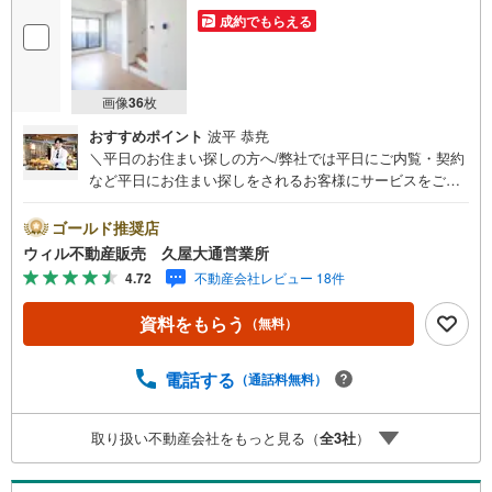
成約でもらえる
画像
36
枚
おすすめポイント
波平 恭尭
＼平日のお住まい探しの方へ/弊社では平日にご内覧・契約
など平日にお住まい探しをされるお客様にサービスをご用
意しています。＼お仕事で忙しい方へ/午前10時から午後7
時まで”毎日”営業しています。事前にご予約頂きましたら営
ゴールド推奨店
業時間外でのご内覧もご対応いたします。＼本物件の他に
ウィル不動産販売 久屋大通営業所
も気になる物件がある方へ/不動産業者間で不動産情報が共
4.72
不動産会社レビュー 18件
有されているので、名古屋市全域や、その他隣接エリアで
もご内覧が可能です！ 【ウィル不動産販売 久屋大通営業
資料をもらう
（無料）
所】◎地下鉄東山線「栄」駅7A出口から徒歩1分、名城線
「久屋大通」駅7A出口から徒歩1分◎お子様が遊べるキッ
ズスペースあり◎営業時間 10:00～19:00（定休日無し） 上
電話する
（通話料無料）
記時間はお電話が繋がりやすくなっております。ぜひお気
軽にご連絡下さい！現地を見学される場合は「室内・現地
取り扱い不動産会社をもっと見る（
全
3
社
）
を見学する（無料）」ボタンよりご希望の日時をご記入い
ただけますとスムーズにご案内が可能です。