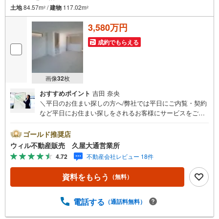
土地
84.57m
/
建物
117.02m
2
2
3,580万円
成約でもらえる
画像
32
枚
おすすめポイント
吉田 奈央
＼平日のお住まい探しの方へ/弊社では平日にご内覧・契約
など平日にお住まい探しをされるお客様にサービスをご用
意しています。＼お仕事で忙しい方へ/午前10時から午後7
時まで”毎日”営業しています。事前にご予約頂きましたら営
ゴールド推奨店
業時間外でのご内覧もご対応いたします。＼本物件の他に
ウィル不動産販売 久屋大通営業所
も気になる物件がある方へ/不動産業者間で不動産情報が共
4.72
不動産会社レビュー 18件
有されているので、名古屋市全域や、その他隣接エリアで
もご内覧が可能です！ 【ウィル不動産販売 久屋大通営業
資料をもらう
（無料）
所】◎地下鉄東山線「栄」駅7A出口から徒歩1分、名城線
「久屋大通」駅7A出口から徒歩1分◎お子様が遊べるキッ
ズスペースあり◎営業時間 10:00～19:00（定休日無し） 上
電話する
（通話料無料）
記時間はお電話が繋がりやすくなっております。ぜひお気