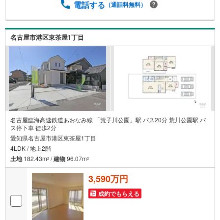
ズスペースあり◎営業時間 10:00～19:00（定休日無し） 上
電話する
（通話料無料）
記時間はお電話が繋がりやすくなっております。ぜひお気
軽にご連絡下さい！現地を見学される場合は「室内・現地
を見学する（無料）」ボタンよりご希望の日時をご記入い
名古屋市港区東茶屋1丁目
ただけますとスムーズにご案内が可能です。
名古屋臨海高速鉄道あおなみ線 「荒子川公園」駅 バス20分 荒川公園駅 バ
ス停下車 徒歩2分
愛知県名古屋市港区東茶屋1丁目
4LDK / 地上2階
土地
182.43m
/
建物
96.07m
2
2
3,590万円
成約でもらえる