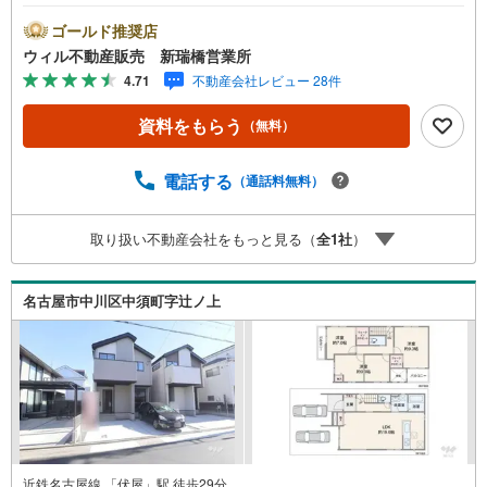
超えの営業所があり、エリア間で連携したお手伝いも可能
です。新瑞橋駅から徒歩1分の店舗には、キッズスペースや
ゴールド推奨店
おむつ替えスペースを完備しており、お子様連れのお客様
ウィル不動産販売 新瑞橋営業所
も安心してご利用いただけます。●平日のお住まい探しの方
4.71
不動産会社レビュー 28件
へ●弊社では平日にご内覧や契約を希望されるお客様のため
に、「平日会員制度」という割引プランをご用意していま
資料をもらう
（無料）
す。●お仕事で忙しい方へ●午前10時から午後7時まで、毎
日営業しております。事前にご予約いただければ、営業時
間外でのご内覧にも対応いたします。また、オンライン内
電話する
（通話料無料）
覧や事前のLINE相談も可能です。●すぐの内覧も可能です●
弊社は定休日なく営業しており、当日のご内覧も承りま
取り扱い不動産会社をもっと見る（
全
1
社
）
す。弊社で掲載している物件以外にもご紹介可能ですの
で、一度ご相談ください。●その他の相談もプロが対応●物
件に関することはもちろん、住宅ローンなどの資金面やリ
名古屋市中川区中須町字辻ノ上
フォームに関することなど、お住まいに関するどんなこと
でもお気軽にご相談ください。
近鉄名古屋線 「伏屋」駅 徒歩29分