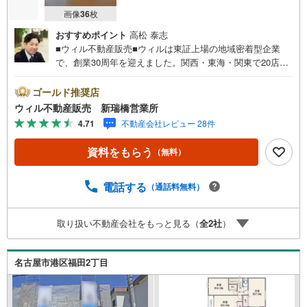
画像
36
枚
おすすめポイント
高松 泰志
■ウィル不動産販売■ウィルは東証上場の地域密着型企業
で、創業30周年を迎えました。関西・東海・関東で20店舗
超えの営業所があり、エリア間で連携したお手伝いも可能
です。新瑞橋駅から徒歩1分の店舗には、キッズスペースや
ゴールド推奨店
おむつ替えスペースを完備しており、お子様連れのお客様
ウィル不動産販売 新瑞橋営業所
も安心してご利用いただけます。●平日のお住まい探しの方
4.71
不動産会社レビュー 28件
へ●弊社では平日にご内覧や契約を希望されるお客様のため
に、「平日会員制度」という割引プランをご用意していま
資料をもらう
（無料）
す。●お仕事で忙しい方へ●午前10時から午後7時まで、毎
日営業しております。事前にご予約いただければ、営業時
間外でのご内覧にも対応いたします。また、オンライン内
電話する
（通話料無料）
覧や事前のLINE相談も可能です。●すぐの内覧も可能です●
弊社は定休日なく営業しており、当日のご内覧も承りま
取り扱い不動産会社をもっと見る（
全
2
社
）
す。弊社で掲載している物件以外にもご紹介可能ですの
で、一度ご相談ください。●その他の相談もプロが対応●物
件に関することはもちろん、住宅ローンなどの資金面やリ
名古屋市港区福田2丁目
フォームに関することなど、お住まいに関するどんなこと
でもお気軽にご相談ください。