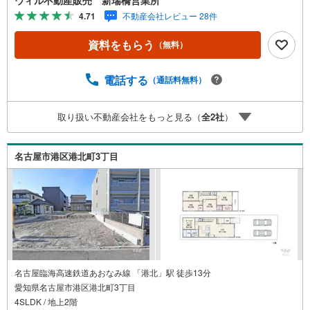
も安心してご利用いただけます。●平日のお住まい探しの方
4.71
不動産会社レビュー 28件
へ●弊社では平日にご内覧や契約を希望されるお客様のため
に、「平日会員制度」という割引プランをご用意していま
資料をもらう
（無料）
す。●お仕事で忙しい方へ●午前10時から午後7時まで、毎
日営業しております。事前にご予約いただければ、営業時
間外でのご内覧にも対応いたします。また、オンライン内
電話する
（通話料無料）
覧や事前のLINE相談も可能です。●すぐの内覧も可能です●
弊社は定休日なく営業しており、当日のご内覧も承りま
取り扱い不動産会社をもっと見る（
全
2
社
）
す。弊社で掲載している物件以外にもご紹介可能ですの
で、一度ご相談ください。●その他の相談もプロが対応●物
件に関することはもちろん、住宅ローンなどの資金面やリ
名古屋市港区港北町3丁目
フォームに関することなど、お住まいに関するどんなこと
でもお気軽にご相談ください。
名古屋臨海高速鉄道あおなみ線 「港北」駅 徒歩13分
愛知県名古屋市港区港北町3丁目
4SLDK / 地上2階