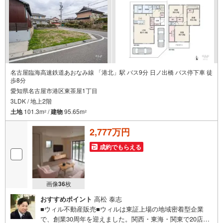
件に関することはもちろん、住宅ローンなどの資金面やリ
フォームに関することなど、お住まいに関するどんなこと
でもお気軽にご相談ください。
名古屋臨海高速鉄道あおなみ線 「港北」駅 バス9分 日ノ出橋 バス停下車 徒
歩8分
愛知県名古屋市港区東茶屋1丁目
3LDK / 地上2階
土地
101.3m
/
建物
95.65m
2
2
2,777万円
成約でもらえる
画像
36
枚
おすすめポイント
高松 泰志
■ウィル不動産販売■ウィルは東証上場の地域密着型企業
で、創業30周年を迎えました。関西・東海・関東で20店舗