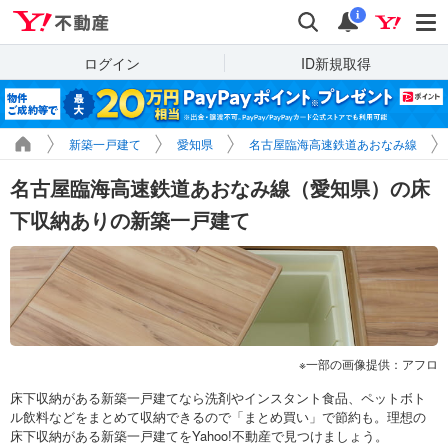
Yahoo!不動産
検索
通知
i
ログイン
ID新規取得
新築一戸建て
愛知県
名古屋臨海高速鉄道あおなみ線
名古屋臨海高速鉄道あおなみ線（愛知県）の床
下収納ありの新築一戸建て
一部の画像提供：アフロ
床下収納がある新築一戸建てなら洗剤やインスタント食品、ペットボト
ル飲料などをまとめて収納できるので「まとめ買い」で節約も。理想の
床下収納がある新築一戸建てをYahoo!不動産で見つけましょう。