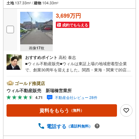
土地
137.33m
/
建物
104.33m
2
2
3,699万円
成約でもらえる
画像
17
枚
おすすめポイント
高松 泰志
■ウィル不動産販売■ウィルは東証上場の地域密着型企業
で、創業30周年を迎えました。関西・東海・関東で20店舗
超えの営業所があり、エリア間で連携したお手伝いも可能
です。新瑞橋駅から徒歩1分の店舗には、キッズスペースや
ゴールド推奨店
おむつ替えスペースを完備しており、お子様連れのお客様
ウィル不動産販売 新瑞橋営業所
も安心してご利用いただけます。●平日のお住まい探しの方
4.71
不動産会社レビュー 28件
へ●弊社では平日にご内覧や契約を希望されるお客様のため
に、「平日会員制度」という割引プランをご用意していま
資料をもらう
（無料）
す。●お仕事で忙しい方へ●午前10時から午後7時まで、毎
日営業しております。事前にご予約いただければ、営業時
間外でのご内覧にも対応いたします。また、オンライン内
電話する
（通話料無料）
覧や事前のLINE相談も可能です。●すぐの内覧も可能です●
弊社は定休日なく営業しており、当日のご内覧も承りま