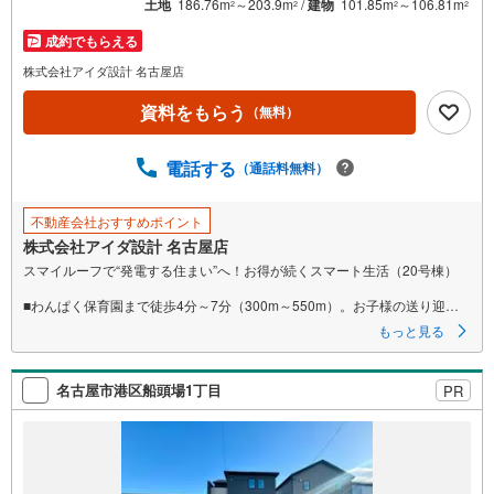
マ
土地
186.76m
～203.9m
/
建物
101.85m
～106.81m
2
2
2
2
イ
成約でもらえる
ペ
株式会社アイダ設計 名古屋店
ー
ジ
資料をもらう
（無料）
に
保
電話する
（通話料無料）
存
す
る
不動産会社おすすめポイント
株式会社アイダ設計 名古屋店
スマイルーフで“発電する住まい”へ！お得が続くスマート生活（20号棟）
■わんぱく保育園まで徒歩4分～7分（300m～550m）。お子様の送り迎え
もラクラク。
もっと見る
■ハンモックを置いたりBBQを楽しんだりと活用の幅が広がる大きさのバル
コニー
■駐車場は最大3台駐車可能となっています
名古屋市港区船頭場1丁目
PR