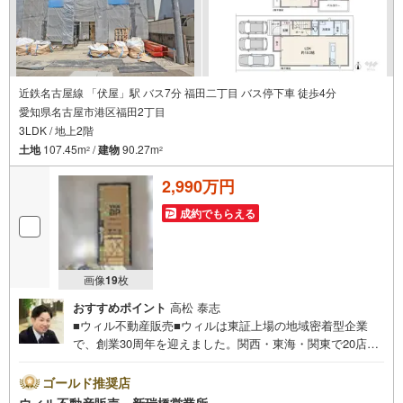
近鉄名古屋線 「伏屋」駅 バス7分 福田二丁目 バス停下車 徒歩4分
愛知県名古屋市港区福田2丁目
3LDK / 地上2階
土地
107.45m
/
建物
90.27m
2
2
2,990万円
成約でもらえる
画像
19
枚
おすすめポイント
高松 泰志
■ウィル不動産販売■ウィルは東証上場の地域密着型企業
で、創業30周年を迎えました。関西・東海・関東で20店舗
超えの営業所があり、エリア間で連携したお手伝いも可能
です。新瑞橋駅から徒歩1分の店舗には、キッズスペースや
ゴールド推奨店
おむつ替えスペースを完備しており、お子様連れのお客様
ウィル不動産販売 新瑞橋営業所