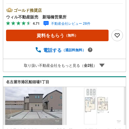
超えの営業所があり、エリア間で連携したお手伝いも可能
です。新瑞橋駅から徒歩1分の店舗には、キッズスペースや
ゴールド推奨店
おむつ替えスペースを完備しており、お子様連れのお客様
ウィル不動産販売 新瑞橋営業所
も安心してご利用いただけます。●平日のお住まい探しの方
4.71
不動産会社レビュー 28件
へ●弊社では平日にご内覧や契約を希望されるお客様のため
に、「平日会員制度」という割引プランをご用意していま
資料をもらう
（無料）
す。●お仕事で忙しい方へ●午前10時から午後7時まで、毎
日営業しております。事前にご予約いただければ、営業時
間外でのご内覧にも対応いたします。また、オンライン内
電話する
（通話料無料）
覧や事前のLINE相談も可能です。●すぐの内覧も可能です●
弊社は定休日なく営業しており、当日のご内覧も承りま
取り扱い不動産会社をもっと見る（
全
2
社
）
す。弊社で掲載している物件以外にもご紹介可能ですの
で、一度ご相談ください。●その他の相談もプロが対応●物
件に関することはもちろん、住宅ローンなどの資金面やリ
名古屋市港区船頭場1丁目
フォームに関することなど、お住まいに関するどんなこと
でもお気軽にご相談ください。