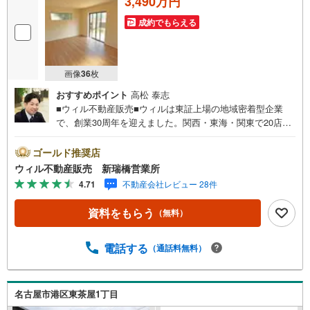
3,490万円
成約でもらえる
画像
36
枚
おすすめポイント
高松 泰志
■ウィル不動産販売■ウィルは東証上場の地域密着型企業
で、創業30周年を迎えました。関西・東海・関東で20店舗
超えの営業所があり、エリア間で連携したお手伝いも可能
です。新瑞橋駅から徒歩1分の店舗には、キッズスペースや
ゴールド推奨店
おむつ替えスペースを完備しており、お子様連れのお客様
ウィル不動産販売 新瑞橋営業所
も安心してご利用いただけます。●平日のお住まい探しの方
4.71
不動産会社レビュー 28件
へ●弊社では平日にご内覧や契約を希望されるお客様のため
に、「平日会員制度」という割引プランをご用意していま
資料をもらう
（無料）
す。●お仕事で忙しい方へ●午前10時から午後7時まで、毎
日営業しております。事前にご予約いただければ、営業時
間外でのご内覧にも対応いたします。また、オンライン内
電話する
（通話料無料）
覧や事前のLINE相談も可能です。●すぐの内覧も可能です●
弊社は定休日なく営業しており、当日のご内覧も承りま
す。弊社で掲載している物件以外にもご紹介可能ですの
名古屋市港区東茶屋1丁目
で、一度ご相談ください。●その他の相談もプロが対応●物