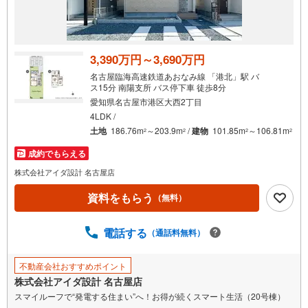
3,390万円～3,690万円
名古屋臨海高速鉄道あおなみ線 「港北」駅 バ
ス15分 南陽支所 バス停下車 徒歩8分
愛知県名古屋市港区大西2丁目
4LDK /
土地
186.76m
～203.9m
/
建物
101.85m
～106.81m
2
2
2
2
成約でもらえる
株式会社アイダ設計 名古屋店
資料をもらう
（無料）
電話する
（通話料無料）
不動産会社おすすめポイント
株式会社アイダ設計 名古屋店
スマイルーフで“発電する住まい”へ！お得が続くスマート生活（20号棟）