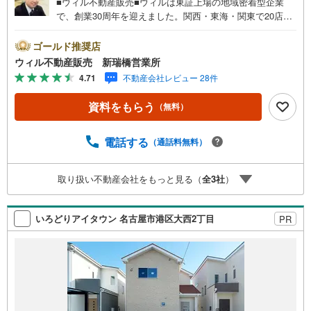
■ウィル不動産販売■ウィルは東証上場の地域密着型企業
で、創業30周年を迎えました。関西・東海・関東で20店舗
超えの営業所があり、エリア間で連携したお手伝いも可能
です。新瑞橋駅から徒歩1分の店舗には、キッズスペースや
ゴールド推奨店
おむつ替えスペースを完備しており、お子様連れのお客様
ウィル不動産販売 新瑞橋営業所
も安心してご利用いただけます。●平日のお住まい探しの方
4.71
不動産会社レビュー 28件
へ●弊社では平日にご内覧や契約を希望されるお客様のため
に、「平日会員制度」という割引プランをご用意していま
資料をもらう
（無料）
す。●お仕事で忙しい方へ●午前10時から午後7時まで、毎
日営業しております。事前にご予約いただければ、営業時
間外でのご内覧にも対応いたします。また、オンライン内
電話する
（通話料無料）
覧や事前のLINE相談も可能です。●すぐの内覧も可能です●
弊社は定休日なく営業しており、当日のご内覧も承りま
取り扱い不動産会社をもっと見る（
全
3
社
）
す。弊社で掲載している物件以外にもご紹介可能ですの
で、一度ご相談ください。●その他の相談もプロが対応●物
件に関することはもちろん、住宅ローンなどの資金面やリ
いろどりアイタウン 名古屋市港区大西2丁目
PR
フォームに関することなど、お住まいに関するどんなこと
でもお気軽にご相談ください。