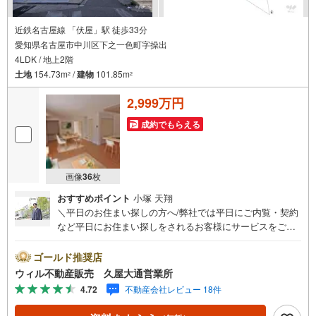
近鉄名古屋線 「伏屋」駅 徒歩33分
愛知県名古屋市中川区下之一色町字操出
4LDK / 地上2階
土地
154.73m
/
建物
101.85m
2
2
2,999万円
成約でもらえる
画像
36
枚
おすすめポイント
小塚 天翔
＼平日のお住まい探しの方へ/弊社では平日にご内覧・契約
など平日にお住まい探しをされるお客様にサービスをご用
意しています。＼お仕事で忙しい方へ/午前10時から午後7
時まで”毎日”営業しています。事前にご予約頂きましたら営
ゴールド推奨店
業時間外でのご内覧もご対応いたします。＼本物件の他に
ウィル不動産販売 久屋大通営業所
も気になる物件がある方へ/不動産業者間で不動産情報が共
4.72
不動産会社レビュー 18件
有されているので、名古屋市全域や、その他隣接エリアで
もご内覧が可能です！ 【ウィル不動産販売 久屋大通営業