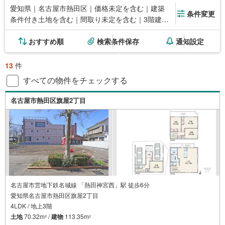
愛知県｜名古屋市熱田区｜価格未定を含む｜建築
条件変更
条件付き土地を含む｜間取り未定を含む｜3階建て
以上
おすすめ順
検索条件保存
通知設定
13
件
すべての物件をチェックする
名古屋市熱田区旗屋2丁目
名古屋市営地下鉄名城線 「熱田神宮西」駅 徒歩6分
愛知県名古屋市熱田区旗屋2丁目
4LDK / 地上3階
土地
70.32m
/
建物
113.35m
2
2