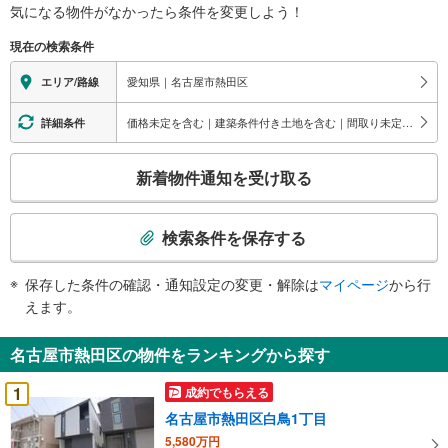
気になる物件がなかったら
条件を変更しよう！
現在の検索条件
愛知県｜名古屋市熱田区
エリア/路線
価格未定を含む｜建築条件付き土地を含む｜間取り未定を含む｜3階建て以上
詳細条件
こ
新着物件通知を受け取る
の
検
索
検索条件を保存する
条
件
保存した条件の確認・通知設定の変更・解除は
マイページ
から行
で
えます。
通
知
名古屋市熱田区の物件をランキングから探す
を
受
1
成約でもらえる
け
名古屋市熱田区白鳥1丁目
取
5,580万円