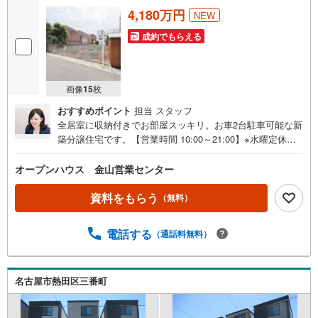
4,180万円
NEW
成約でもらえる
画像
15
枚
おすすめポイント
担当 スタッフ
全居室に収納付きでお部屋スッキリ。お車2台駐車可能な新
築分譲住宅です。【営業時間 10:00～21:00】※水曜定休上
記時間はお電話が繋がりやすくなっております。ぜひお気
軽にご連絡ください！現地を見学される場合は「室内・現
オープンハウス 金山営業センター
地を見学する（無料）」ボタンよりご希望の日時をご記入
いただけますとスムーズにご案内が可能です。◎現地のご
資料をもらう
（無料）
案内について・平日や夜遅い時間帯もご案内が可能 ※定休
日を除く・経験豊富なスタッフが物件詳細を丁寧にご説明
電話する
（通話料無料）
いたします。・車でご自宅や最寄り駅等、ご指定の場所ま
で送迎します。・チャイルドシートのご用意ございます。
◎個別FP相談会 無料物件のご紹介だけでなく住宅ロー
ン・資金のご相談、まずは家探しについて話を聞きたいと
名古屋市熱田区三番町
いう方も大歓迎です！年間8000棟以上の限定物件を発表し
ているオープンハウスだから出会える物件が多数ございま