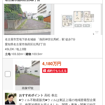
で、一度ご相談ください。●その他の相談もプロが対応●物
件に関することはもちろん、住宅ローンなどの資金面やリ
フォームに関することなど、お住まいに関するどんなこと
でもお気軽にご相談ください。
名古屋市営地下鉄名城線 「熱田神宮伝馬町」駅 徒歩7分
愛知県名古屋市熱田区伝馬2丁目
4SLDK / 地上3階
土地
103.32m
/
建物
103.5m
2
2
4,180万円
成約でもらえる
画像
17
枚
おすすめポイント
高松 泰志
■ウィル不動産販売■ウィルは東証上場の地域密着型企業
で、創業30周年を迎えました。関西・東海・関東で20店舗