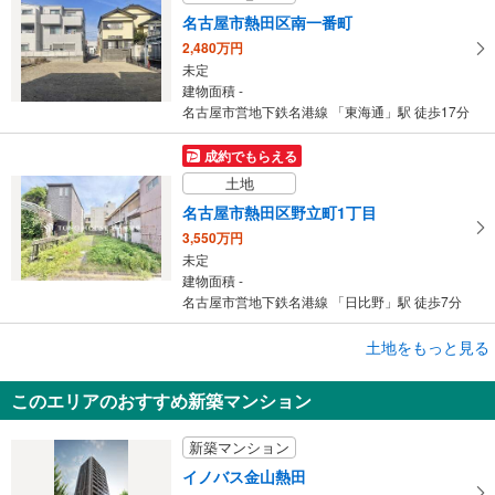
名古屋市熱田区南一番町
2,480万円
未定
建物面積 -
名古屋市営地下鉄名港線 「東海通」駅 徒歩17分
成約でもらえる
土地
名古屋市熱田区野立町1丁目
3,550万円
未定
建物面積 -
名古屋市営地下鉄名港線 「日比野」駅 徒歩7分
成約でもらえる
土地をもっと見る
土地
このエリアのおすすめ新築マンション
名古屋市熱田区夜寒町
4,998万円
新築マンション
未定
建物面積 -
イノバス金山熱田
名古屋市営地下鉄名城線 「西高蔵」駅 徒歩5分