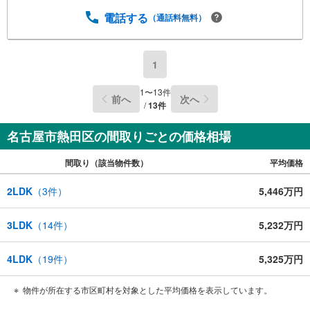
電話する
（通話料無料）
1
1
〜
13
件
前へ
次へ
/
13
件
名古屋市熱田区の間取りごとの価格相場
間取り（該当物件数）
平均価格
2LDK
（
3
件）
5,446万円
3LDK
（
14
件）
5,232万円
4LDK
（
19
件）
5,325万円
物件が所在する市区町村を対象とした平均価格を表示しています。