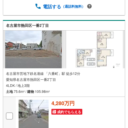
日営業しております。事前にご予約いただければ、営業時
間外でのご内覧にも対応いたします。また、オンライン内
電話する
（通話料無料）
覧や事前のLINE相談も可能です。●すぐの内覧も可能です●
弊社は定休日なく営業しており、当日のご内覧も承りま
す。弊社で掲載している物件以外にもご紹介可能ですの
名古屋市熱田区一番2丁目
で、一度ご相談ください。●その他の相談もプロが対応●物
件に関することはもちろん、住宅ローンなどの資金面やリ
フォームに関することなど、お住まいに関するどんなこと
でもお気軽にご相談ください。
名古屋市営地下鉄名港線 「六番町」駅 徒歩12分
愛知県名古屋市熱田区一番2丁目
4LDK / 地上3階
土地
75.6m
/
建物
105.98m
2
2
4,280万円
成約でもらえる