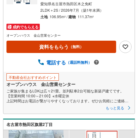
愛知県名古屋市熱田区木之免町
2LDK＋2S / 2026年7月（築1年未満）
土地
106.95m
/
建物
111.37m
2
2
成約でもらえる
オープンハウス 金山営業センター
資料をもらう
（無料）
電話する
（通話料無料）
不動産会社おすすめポイント
オープンハウス 金山営業センター
ご家族が集まるLDKは広々21畳。並列駐車2台可能な新築戸建てです。
【営業時間 10:00～21:00】※水曜定休
上記時間はお電話が繋がりやすくなっております。ぜひお気軽にご連絡く
ださい！
もっと見る
現地を見学される場合は「室内・現地を見学する（無料）」ボタンより
ご希望の日時をご記入いただけますとスムーズにご案内が可能です。
名古屋市熱田区旗屋2丁目
◎現地のご案内について
・平日や夜遅い時間帯もご案内が可能 ※定休日を除く
・経験豊富なスタッフが物件詳細を丁寧にご説明いたします。