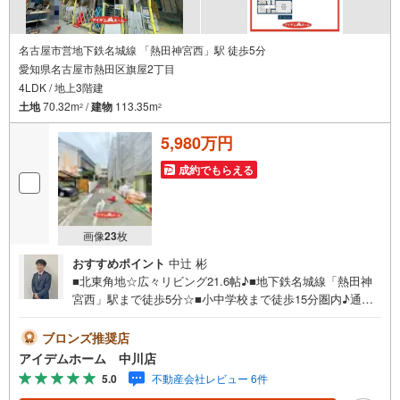
名古屋市営地下鉄名城線 「熱田神宮西」駅 徒歩5分
愛知県名古屋市熱田区旗屋2丁目
4LDK / 地上3階建
土地
70.32m
/
建物
113.35m
2
2
5,980万円
成約でもらえる
画像
23
枚
おすすめポイント
中辻 彬
■北東角地☆広々リビング21.6帖♪■地下鉄名城線「熱田神
宮西」駅まで徒歩5分☆■小中学校まで徒歩15分圏内♪通学
安心♪■全居室収納付き♪■イオン熱田まで徒歩20分☆■食洗
機や浴室暖房乾燥機など設備が充実☆《本日見学OK！》営
ブロンズ推奨店
業時間内（9:00～19:00）は、下記電話フォームよりお電話
アイデムホーム 中川店
をして頂けるとスムーズに見学のご案内ができます。＼ア
5.0
不動産会社レビュー 6件
イデムホームではお客様第一での営業を心掛けております/