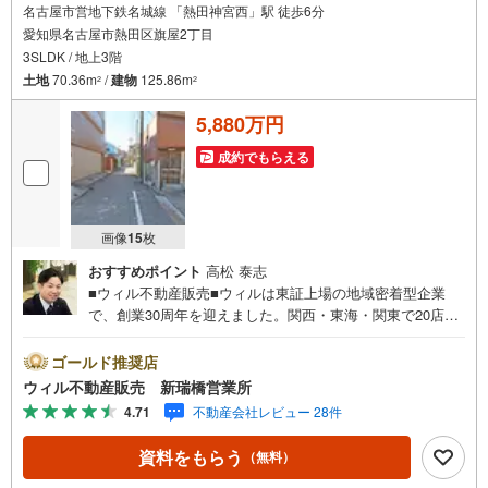
名古屋市営地下鉄名城線 「熱田神宮西」駅 徒歩6分
愛知県名古屋市熱田区旗屋2丁目
3SLDK / 地上3階
土地
70.36m
/
建物
125.86m
2
2
5,880万円
成約でもらえる
画像
15
枚
おすすめポイント
高松 泰志
■ウィル不動産販売■ウィルは東証上場の地域密着型企業
で、創業30周年を迎えました。関西・東海・関東で20店舗
超えの営業所があり、エリア間で連携したお手伝いも可能
です。新瑞橋駅から徒歩1分の店舗には、キッズスペースや
ゴールド推奨店
おむつ替えスペースを完備しており、お子様連れのお客様
ウィル不動産販売 新瑞橋営業所
も安心してご利用いただけます。●平日のお住まい探しの方
4.71
不動産会社レビュー 28件
へ●弊社では平日にご内覧や契約を希望されるお客様のため
に、「平日会員制度」という割引プランをご用意していま
資料をもらう
（無料）
す。●お仕事で忙しい方へ●午前10時から午後7時まで、毎