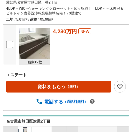
愛知県名古屋市熱田区一番2丁目
4LDK＋WIC--ウォーキングクローゼット～広々収納！ LDK～～床暖房＆
ビルトイン食器洗浄乾燥機標準装備！ / 3階建て
土地
75.61m
/
建物
105.98m
2
2
4,280万円
NEW
画像
12
枚
エステート
資料をもらう
（無料）
電話する
（通話料無料）
名古屋市熱田区旗屋2丁目