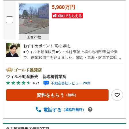
5,980万円
成約でもらえる
画像
20
枚
おすすめポイント
高松 泰志
■ウィル不動産販売■ウィルは東証上場の地域密着型企業
で、創業30周年を迎えました。関西・東海・関東で20店舗
超えの営業所があり、エリア間で連携したお手伝いも可能
です。新瑞橋駅から徒歩1分の店舗には、キッズスペースや
ゴールド推奨店
おむつ替えスペースを完備しており、お子様連れのお客様
ウィル不動産販売 新瑞橋営業所
も安心してご利用いただけます。●平日のお住まい探しの方
4.71
不動産会社レビュー 28件
へ●弊社では平日にご内覧や契約を希望されるお客様のため
に、「平日会員制度」という割引プランをご用意していま
資料をもらう
（無料）
す。●お仕事で忙しい方へ●午前10時から午後7時まで、毎
日営業しております。事前にご予約いただければ、営業時
間外でのご内覧にも対応いたします。また、オンライン内
電話する
（通話料無料）
覧や事前のLINE相談も可能です。●すぐの内覧も可能です●
弊社は定休日なく営業しており、当日のご内覧も承りま
す。弊社で掲載している物件以外にもご紹介可能ですの
名古屋市熱田区伝馬2丁目