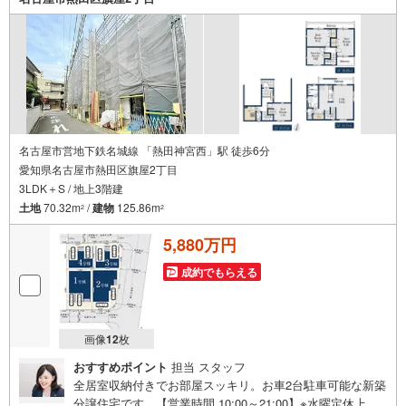
という方も大歓迎です！年間8000棟以上の限定物件を発表
しているオープンハウスだから出会える物件が多数ござい
ます。ぜひお気軽にご連絡・ご相談ください！※限定物件:
当社のみ、もしくは当社を含めた数社でのみご紹介可能な
オープンハウス・ディベロップメントの物件
名古屋市営地下鉄名城線 「熱田神宮西」駅 徒歩6分
愛知県名古屋市熱田区旗屋2丁目
3LDK＋S / 地上3階建
土地
70.32m
/
建物
125.86m
2
2
5,880万円
成約でもらえる
画像
12
枚
おすすめポイント
担当 スタッフ
全居室収納付きでお部屋スッキリ。お車2台駐車可能な新築
分譲住宅です。【営業時間 10:00～21:00】※水曜定休上記