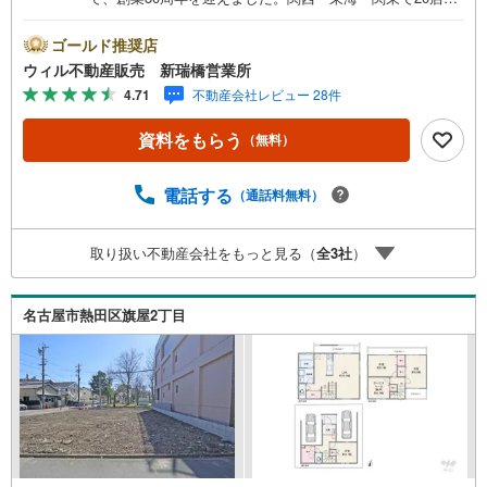
超えの営業所があり、エリア間で連携したお手伝いも可能
です。新瑞橋駅から徒歩1分の店舗には、キッズスペースや
ゴールド推奨店
おむつ替えスペースを完備しており、お子様連れのお客様
ウィル不動産販売 新瑞橋営業所
も安心してご利用いただけます。●平日のお住まい探しの方
4.71
不動産会社レビュー 28件
へ●弊社では平日にご内覧や契約を希望されるお客様のため
に、「平日会員制度」という割引プランをご用意していま
資料をもらう
（無料）
す。●お仕事で忙しい方へ●午前10時から午後7時まで、毎
日営業しております。事前にご予約いただければ、営業時
間外でのご内覧にも対応いたします。また、オンライン内
電話する
（通話料無料）
覧や事前のLINE相談も可能です。●すぐの内覧も可能です●
弊社は定休日なく営業しており、当日のご内覧も承りま
取り扱い不動産会社をもっと見る（
全
3
社
）
す。弊社で掲載している物件以外にもご紹介可能ですの
で、一度ご相談ください。●その他の相談もプロが対応●物
件に関することはもちろん、住宅ローンなどの資金面やリ
名古屋市熱田区旗屋2丁目
フォームに関することなど、お住まいに関するどんなこと
でもお気軽にご相談ください。