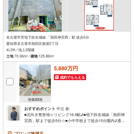
・車でご自宅や最寄り駅等、ご指定の場所まで送迎します。
・チャイルドシートのご用意ございます。
◎個別FP相談会 無料
物件のご紹介だけでなく住宅ローン・資金のご相談、
まずは家探しについて話を聞きたいという方も大歓迎です！
年間8000棟以上の限定物件を発表しているオープンハウスだから出会える
名古屋市営地下鉄名城線 「熱田神宮西」駅 徒歩5分
物件が多数ございます。
愛知県名古屋市熱田区旗屋2丁目
ぜひお気軽にご連絡・ご相談ください！
4LDK / 地上3階建
※限定物件:当社のみ、もしくは当社を含めた数社でのみご紹介可能なオープ
土地
70.36m
/
建物
125.86m
2
2
ンハウス・ディベロップメントの物件
5,880万円
成約でもらえる
画像
22
枚
おすすめポイント
中辻 彬
■北向き整形地☆リビング16.6帖♪■地下鉄名城線「熱田神
宮西」駅まで徒歩5分☆■小中学校まで徒歩15分圏内♪通学
安心♪■全居室収納付き♪■イオン熱田まで徒歩20分☆■食洗
機や浴室暖房乾燥機など設備が充実☆《本日見学OK！》営
ブロンズ推奨店