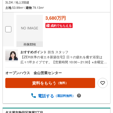
3LDK / 地上3階建
土地
53.99m
/
建物
79.13m
2
2
3,680万円
成約でもらえる
画像
22
枚
おすすめポイント
担当 スタッフ
【ZEH水準の省エネ新築住宅】日々の疲れを癒す浴室は
広々1坪タイプです。【営業時間 10:00～21:00】※水曜定休
上記時間はお電話が繋がりやすくなっております。ぜひお
気軽にご連絡ください！現地を見学される場合は「室内・
オープンハウス 金山営業センター
現地を見学する（無料）」ボタンよりご希望の日時をご記
入いただけますとスムーズにご案内が可能です。◎現地の
資料をもらう
（無料）
ご案内について・平日や夜遅い時間帯もご案内が可能 ※定
休日を除く・経験豊富なスタッフが物件詳細を丁寧にご説
電話する
（通話料無料）
明いたします。・車でご自宅や最寄り駅等、ご指定の場所
まで送迎します。・チャイルドシートのご用意ございま
す。◎個別FP相談会 無料物件のご紹介だけでなく住宅ロ
ーン・資金のご相談、まずは家探しについて話を聞きたい
名古屋市熱田区旗屋2丁目