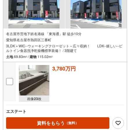
す。ぜひお気軽にご連絡・ご相談ください！※限定物件:当
社のみ、もしくは当社を含めた数社でのみご紹介可能なオ
ープンハウス・ディベロップメントの物件
名古屋市営地下鉄名港線 「東海通」駅 徒歩10分
愛知県名古屋市熱田区三番町
3LDK＋WIC--ウォーキングクローゼット～広々収納！ LDK--嬉しい--ビ
ルトイン食器洗浄乾燥機標準装備！ / 3階建て
土地
69.83m
/
建物
115.02m
2
2
3,780万円
画像
23
枚
エステート
資料をもらう
（無料）