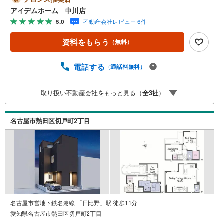
業時間内（9:00～19:00）は、下記電話フォームよりお電話
アイデムホーム 中川店
をして頂けるとスムーズに見学のご案内ができます。＼ア
5.0
不動産会社レビュー 6件
イデムホームではお客様第一での営業を心掛けております/
■弊社店舗について駐車場完備、キッズコーナーも併設して
資料をもらう
（無料）
おりますのでお子様連れでもご安心下さい。■ご案内につい
て現地でのお待ち合わせや弊社までご来店して頂きご案内
も可能です。■住宅ローンについて弊社では豊富な販売実績
電話する
（通話料無料）
により、お客様のご希望や条件に合う最適な住宅ローン商
品のご提案をさせて頂きます。また、以下のようなご相談
取り扱い不動産会社をもっと見る（
全
3
社
）
も是非ご相談下さい。・勤続年数が短い方、自営業者の
方・車のローンやクレジット、キャッシングの借入がある
方・自己資金がない、支払いに不安のある方何でもご相談
名古屋市熱田区切戸町2丁目
下さい。
名古屋市営地下鉄名港線 「日比野」駅 徒歩11分
愛知県名古屋市熱田区切戸町2丁目