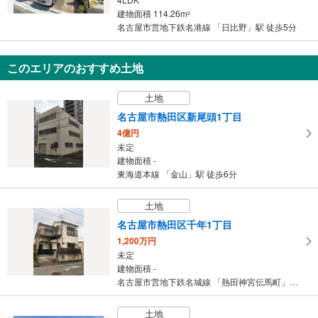
建物面積 114.26m
2
名古屋市営地下鉄名港線 「日比野」駅 徒歩5分
このエリアのおすすめ土地
土地
名古屋市熱田区新尾頭1丁目
4億円
未定
建物面積 -
東海道本線 「金山」駅 徒歩6分
土地
名古屋市熱田区千年1丁目
1,200万円
未定
建物面積 -
名古屋市営地下鉄名城線 「熱田神宮伝馬町」駅 徒歩13分
土地