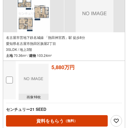
名古屋市営地下鉄名城線 「熱田神宮西」駅 徒歩8分
愛知県名古屋市熱田区旗屋2丁目
3SLDK / 地上3階
土地
70.36m
/
建物
103.24m
2
2
5,880万円
画像
10
枚
センチュリー21 SEED
資料をもらう
（無料）