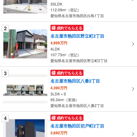
る
3SLDK
・
112.09m
（登記）
2
条
愛知県名古屋市熱田区白鳥1丁目
件
を
2
成約でもらえる
マ
名古屋市熱田区野立町2丁目
イ
4,999万円
ペ
4LDK
ー
107.73m
（登記）
2
愛知県名古屋市熱田区野立町2丁目
ジ
に
3
成約でもらえる
保
名古屋市熱田区八番2丁目
存
す
4,390万円
3LDK＋S
る
95.34m
（実測）
2
愛知県名古屋市熱田区八番2丁目
4
成約でもらえる
名古屋市熱田区切戸町2丁目
3,680万円