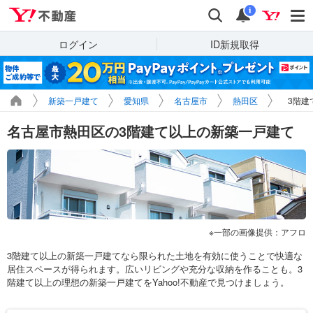
Yahoo!不動産
検索
通知
i
ログイン
ID新規取得
新築一戸建て
愛知県
名古屋市
熱田区
3階建
名古屋市熱田区の3階建て以上の新築一戸建て
一部の画像提供：アフロ
3階建て以上の新築一戸建てなら限られた土地を有効に使うことで快適な
居住スペースが得られます。広いリビングや充分な収納を作ることも。3
階建て以上の理想の新築一戸建てをYahoo!不動産で見つけましょう。