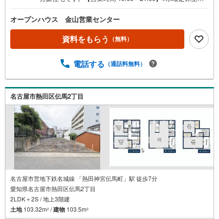
時間はお電話が繋がりやすくなっております。ぜひお気軽
にご連絡ください！現地を見学される場合は「室内・現地
オープンハウス 金山営業センター
を見学する（無料）」ボタンよりご希望の日時をご記入い
ただけますとスムーズにご案内が可能です。◎現地のご案
資料をもらう
（無料）
内について・平日や夜遅い時間帯もご案内が可能 ※定休日
を除く・経験豊富なスタッフが物件詳細を丁寧にご説明い
電話する
（通話料無料）
たします。・車でご自宅や最寄り駅等、ご指定の場所まで
送迎します。・チャイルドシートのご用意ございます。◎
個別FP相談会 無料物件のご紹介だけでなく住宅ローン・
資金のご相談、まずは家探しについて話を聞きたいという
名古屋市熱田区伝馬2丁目
方も大歓迎です！年間8000棟以上の限定物件を発表してい
るオープンハウスだから出会える物件が多数ございます。
ぜひお気軽にご連絡・ご相談ください！※限定物件:当社の
み、もしくは当社を含めた数社でのみご紹介可能なオープ
ンハウス・ディベロップメントの物件
名古屋市営地下鉄名城線 「熱田神宮伝馬町」駅 徒歩7分
愛知県名古屋市熱田区伝馬2丁目
2LDK＋2S / 地上3階建
土地
103.32m
/
建物
103.5m
2
2