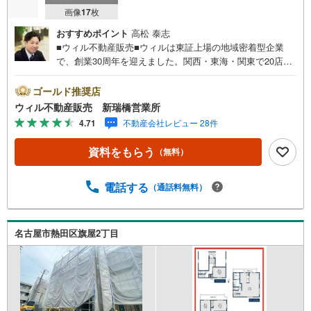
画像
17
枚
おすすめポイント
高松 泰志
■ウィル不動産販売■ウィルは東証上場の地域密着型企業
で、創業30周年を迎えました。関西・東海・関東で20店舗
超えの営業所があり、エリア間で連携したお手伝いも可能
です。新瑞橋駅から徒歩1分の店舗には、キッズスペースや
ゴールド推奨店
おむつ替えスペースを完備しており、お子様連れのお客様
ウィル不動産販売 新瑞橋営業所
も安心してご利用いただけます。●平日のお住まい探しの方
4.71
不動産会社レビュー 28件
へ●弊社では平日にご内覧や契約を希望されるお客様のため
に、「平日会員制度」という割引プランをご用意していま
資料をもらう
（無料）
す。●お仕事で忙しい方へ●午前10時から午後7時まで、毎
日営業しております。事前にご予約いただければ、営業時
間外でのご内覧にも対応いたします。また、オンライン内
電話する
（通話料無料）
覧や事前のLINE相談も可能です。●すぐの内覧も可能です●
弊社は定休日なく営業しており、当日のご内覧も承りま
す。弊社で掲載している物件以外にもご紹介可能ですの
名古屋市熱田区旗屋2丁目
で、一度ご相談ください。●その他の相談もプロが対応●物
件に関することはもちろん、住宅ローンなどの資金面やリ
フォームに関することなど、お住まいに関するどんなこと
でもお気軽にご相談ください。