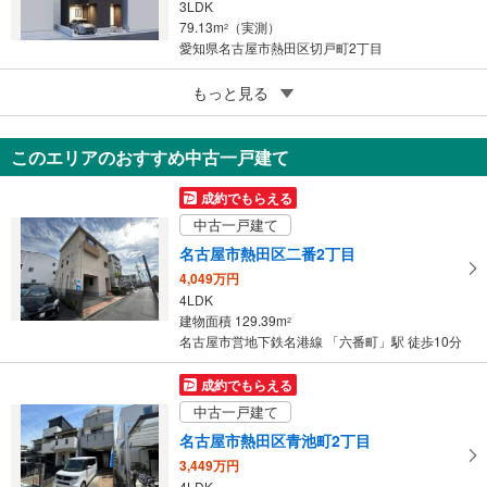
3LDK
79.13m
（実測）
2
愛知県名古屋市熱田区切戸町2丁目
4
もっと見る
成約でもらえる
名古屋市熱田区白鳥1丁目
5,880万円
このエリアのおすすめ中古一戸建て
3SLDK
112.56m
（登記）
2
成約でもらえる
愛知県名古屋市熱田区白鳥1丁目
中古一戸建て
名古屋市熱田区二番2丁目
4,049万円
4LDK
建物面積 129.39m
2
名古屋市営地下鉄名港線 「六番町」駅 徒歩10分
成約でもらえる
中古一戸建て
名古屋市熱田区青池町2丁目
3,449万円
4LDK