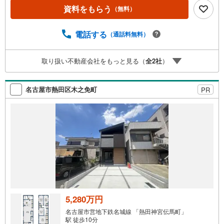
■弊社店舗について駐車場完備、キッズコーナーも併設して
資料をもらう
（無料）
おりますのでお子様連れでもご安心下さい。■ご案内につい
て現地でのお待ち合わせや弊社までご来店して頂きご案内
も可能です。■住宅ローンについて弊社では豊富な販売実績
電話する
（通話料無料）
により、お客様のご希望や条件に合う最適な住宅ローン商
品のご提案をさせて頂きます。また、以下のようなご相談
取り扱い不動産会社をもっと見る（
全
2
社
）
も是非ご相談下さい。・勤続年数が短い方、自営業者の
方・車のローンやクレジット、キャッシングの借入がある
方・自己資金がない、支払いに不安のある方何でもご相談
名古屋市熱田区木之免町
PR
下さい。
5,280万円
名古屋市営地下鉄名城線 「熱田神宮伝馬町」
駅 徒歩10分