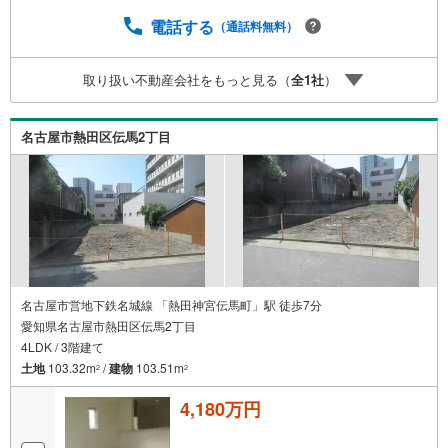
電話する
（通話料無料）
取り扱い不動産会社をもっと見る（
全
1
社
）
名古屋市熱田区伝馬2丁目
名古屋市営地下鉄名城線 「熱田神宮伝馬町」駅 徒歩7分
愛知県名古屋市熱田区伝馬2丁目
4LDK / 3階建て
土地
103.32m
/
建物
103.51m
2
2
4,180万円