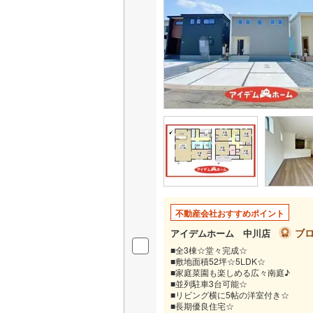
不動産会社おすすめポイント
ブ
アイデムホーム 中川店
■全3棟☆堂々完成☆
■敷地面積52坪☆5LDK☆
■家庭菜園も楽しめる広々南庭♪
■並列駐車3台可能☆
■リビング横に5帖の洋室付き☆
■長期優良住宅☆