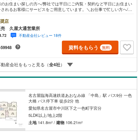
日のお住まい探しの方へ/弊社では平日にご内覧・契約など平日にお住まい
をされるお客様にサービスをご用意しています。＼お仕事で忙しい方へ/午
契約、入居関連など
0時から午後7時まで”毎日”営業しています。事前にご予約頂きましたら営業
外でのご内覧もご対応いたします。＼本物件の他にも気になる物件がある
奨店
能
（
1
）
/不動産業者間で不動産情報が共有されているので、名古屋市全域や、その
販売 久屋大通営業所
接エリアでもご内覧が可能です！ 【ウィル不動産販売 久屋大通営業所】
不動産会社レビュー 18件
4.72
下鉄東山線「栄」駅7A出口から徒歩1分、名城線「久屋大通」駅7A出口か
応
1分◎お子様が遊べるキッズスペースあり◎営業時間 10:00～19:00（定
資料をもらう
-59948
無料
無し） 上記時間はお電話が繋がりやすくなっております。ぜひお気軽にご
ン内見(相談)可
（
18
）
IT重説可
（
7
）
下さい！現地を見学される場合は「室内・現地を見学する（無料）」ボタ
りご希望の日時をご記入いただけますとスムーズにご案内が可能です。
不動産会社をもっと見る（
全
4
社
）
ン対応とは？
名古屋臨海高速鉄道あおなみ線 「中島」駅 バス9分 一色
大橋 バス停下車 徒歩2分 他
愛知県名古屋市中川区下之一色町字宮分
5LDK以上/地上2階
土地
141.8m
/
建物
106.21m
2
2