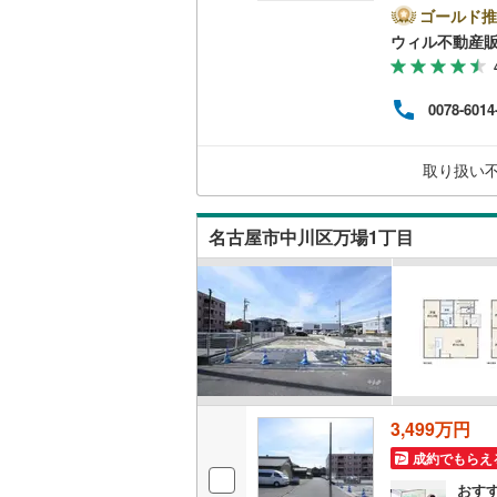
時間
ゴールド推
丹羽郡大
二世帯向
方へ
ウィル不動産
他隣
海部郡蟹
サービス
◎地
ら徒歩
知多郡東
0078-6014
休日
キッチン
連絡
知多郡武
ンよ
独立型キ
取り扱い
北設楽郡
浴室
名古屋市中川区万場1丁目
浴室乾燥
バルコニー、
ウッドデ
収納
3,499万円
成約でもらえ
ウォーク
（
17
）
おす