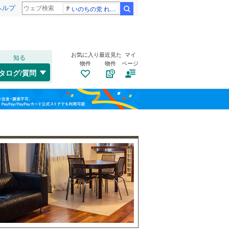
ヘルプ
いのちの党 れいわ新選組
検索
お気に入り
最近見た
マイ
知る
物件
物件
ページ
中央本線（JR東海）
(
31
)
タログ/質問
東海道新幹線
(
17
)
トイレ２か所
（
19
）
北区
(
7
)
福島
(
0
)
(
0
)
太陽光発電システム
（
0
）
中区
(
0
)
名古屋市営地下鉄鶴舞線
(
8
)
栃木
群馬
山梨
熱田区
(
0
)
名古屋市営地下鉄名港線
(
2
)
南区
(
3
)
名古屋臨海高速鉄道あおなみ線
(
6
)
名東区
(
4
)
愛知高速交通リニモ
(
17
)
南道路
（
1
）
名鉄西尾線
(
12
)
和歌山
一宮市
(
16
)
名鉄豊田線
(
9
)