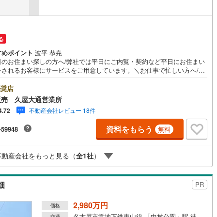
る
すめポイント
波平 恭尭
日のお住まい探しの方へ/弊社では平日にご内覧・契約など平日にお住まい
をされるお客様にサービスをご用意しています。＼お仕事で忙しい方へ/午
0時から午後7時まで”毎日”営業しています。事前にご予約頂きましたら営業
外でのご内覧もご対応いたします。＼本物件の他にも気になる物件がある
奨店
/不動産業者間で不動産情報が共有されているので、名古屋市全域や、その
販売 久屋大通営業所
接エリアでもご内覧が可能です！ 【ウィル不動産販売 久屋大通営業所】
不動産会社レビュー 18件
4.72
下鉄東山線「栄」駅7A出口から徒歩1分、名城線「久屋大通」駅7A出口か
1分◎お子様が遊べるキッズスペースあり◎営業時間 10:00～19:00（定
資料をもらう
-59948
無料
無し） 上記時間はお電話が繋がりやすくなっております。ぜひお気軽にご
下さい！現地を見学される場合は「室内・現地を見学する（無料）」ボタ
りご希望の日時をご記入いただけますとスムーズにご案内が可能です。
不動産会社をもっと見る（
全
1
社
）
畑
PR
2,980万円
価格
名古屋市営地下鉄東山線 「中村公園」駅 徒
交通