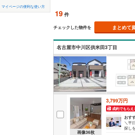
中国
LD
鳥取
瀬戸市
(
4
名鉄常滑
マイページの便利な使い方
19
リビング
件
豊川市
名鉄知多
(
1
四国
徳島
（
8
）
名鉄犬山
刈谷市
(
1
まとめて
チェックした物件を
九州・沖縄
福岡
構造・規模・
名鉄瀬戸
西尾市
(
1
名古屋市中川区供米田3丁目
耐震、免
常滑市
(
3
（
15
）
稲沢市
(
6
0
0
0
0
0
0
該当物件
該当物件
該当物件
該当物件
該当物件
該当物件
件
件
件
件
件
件
長期優良
大府市
(
1
尾張旭市
立地
豊明市
(
1
3,799万円
最寄りの
愛西市
(
3
成約でもらえ
間取り、居室
弥富市
(
2
おす
＼平
探し
長久手市
吹き抜け
画像
36
枚
前1