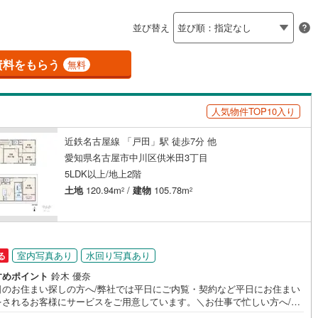
島根
岡山
広島
山口
)
半田市
(
2
)
線
(
20
)
名鉄築港線
(
1
)
並び替え
ダイニング15畳以上
新線
8
)
(
3
)
津島市
名鉄津島線
(
5
)
(
17
)
香川
愛媛
高知
保存した条件を見る
線
(
22
)
名鉄広見線
(
7
)
1
)
豊田市
(
17
)
資料をもらう
無料
佐賀
長崎
熊本
大分
施工・品質・工法関連
線
(
23
)
名鉄空港線
(
0
)
3
)
蒲郡市
(
1
)
人気物件TOP10入り
震、制震構造
設計住宅性能評価付き
)
江南市
(
10
)
（
18
）
)
新城市
(
4
)
近鉄名古屋線 「戸田」駅 徒歩7分 他
この条件で検索する
この条件で検索する
この条件で検索する
この条件で検索する
この条件で検索する
この条件で検索する
市区町村以下を選択
市区町村を選択す
駅を選択する
愛知県名古屋市中川区供米田3丁目
住宅
（
16
）
大規模（総区画数50戸以上）
)
知多市
(
10
)
5LDK以上/地上2階
（
0
）
土地
120.94m
/
建物
105.78m
2
2
(
3
)
高浜市
(
9
)
)
日進市
(
0
)
駅が始発駅
（
0
）
海まで2km以内
（
0
）
)
清須市
(
2
)
室内写真あり
水回り写真あり
る
全体
)
みよし市
(
1
)
すめポイント
鈴木 優奈
日のお住まい探しの方へ/弊社では平日にご内覧・契約など平日にお住まい
をされるお客様にサービスをご用意しています。＼お仕事で忙しい方へ/午
(
0
)
愛知郡東郷町
(
1
)
（
0
）
バリアフリー住宅
（
14
）
0時から午後7時まで”毎日”営業しています。事前にご予約頂きましたら営業