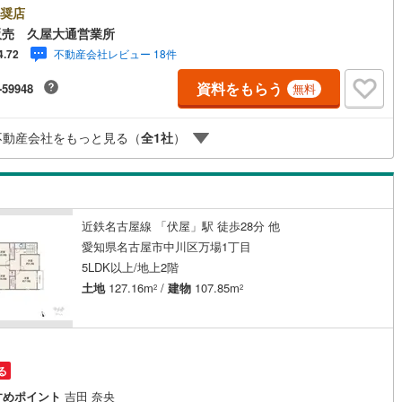
外でのご内覧もご対応いたします。＼本物件の他にも気になる物件がある
奨店
口町
(
0
)
丹羽郡扶桑町
(
0
)
け
（
0
）
平屋・1階建て
（
0
）
/不動産業者間で不動産情報が共有されているので、名古屋市全域や、その
販売 久屋大通営業所
接エリアでもご内覧が可能です！ 【ウィル不動産販売 久屋大通営業所】
江町
(
6
)
海部郡飛島村
(
0
)
ルーム（納戸）
（
1
）
不動産会社レビュー 18件
4.72
下鉄東山線「栄」駅7A出口から徒歩1分、名城線「久屋大通」駅7A出口か
1分◎お子様が遊べるキッズスペースあり◎営業時間 10:00～19:00（定
浦町
(
2
)
知多郡南知多町
(
0
)
資料をもらう
-59948
無料
無し） 上記時間はお電話が繋がりやすくなっております。ぜひお気軽にご
下さい！現地を見学される場合は「室内・現地を見学する（無料）」ボタ
豊町
(
3
)
額田郡幸田町
(
3
)
りご希望の日時をご記入いただけますとスムーズにご案内が可能です。
ッチン
（
0
）
対面キッチン
（
19
）
不動産会社をもっと見る（
全
1
社
）
東栄町
(
0
)
北設楽郡豊根村
(
0
)
機あり
（
19
）
近鉄名古屋線 「伏屋」駅 徒歩28分 他
愛知県名古屋市中川区万場1丁目
庭
5LDK以上/地上2階
土地
127.16m
/
建物
107.85m
2
2
ッキあり
（
0
）
る
インクローゼット
床下収納
（
19
）
すめポイント
吉田 奈央