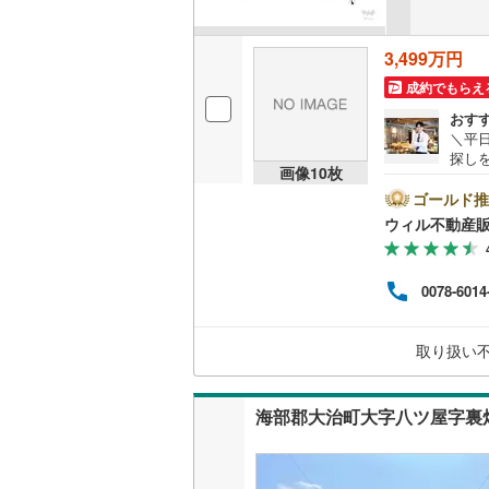
3,499万円
成約でもらえ
おす
＼平
探し
画像
10
枚
前1
時間
ゴールド推
方へ
ウィル不動産
他隣
◎地
ら徒歩
0078-6014
休日
連絡
ンよ
取り扱い
海部郡大治町大字八ツ屋字裏