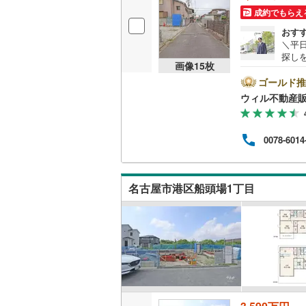
成約でもらえ
おす
＼平
探し
画像
15
枚
前1
時間
ゴールド推
方へ
ウィル不動産
他隣
◎地
ら徒歩
0078-6014
休日
連絡
ンよ
名古屋市港区船頭場1丁目