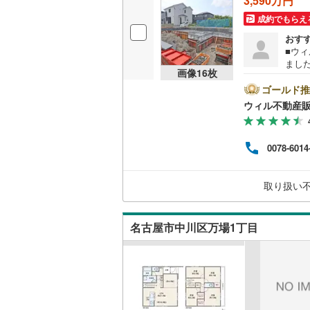
3,590万円
成約でもらえ
おす
■ウ
まし
画像
16
枚
お手
つ替
ゴールド推
けま
ウィル不動産
るお
お仕
にご
0078-6014
ンラ
休日
外に
取り扱い
●物
こと
名古屋市中川区万場1丁目