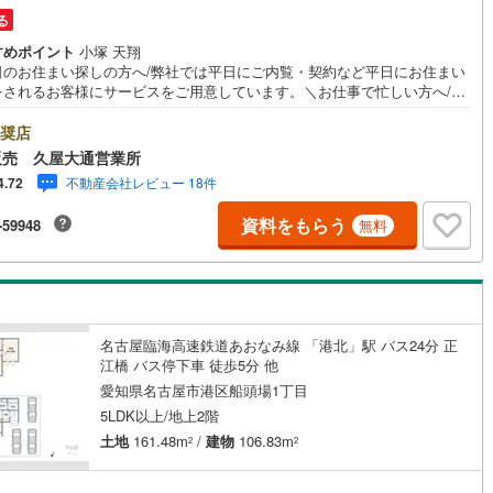
る
すめポイント
小塚 天翔
日のお住まい探しの方へ/弊社では平日にご内覧・契約など平日にお住まい
をされるお客様にサービスをご用意しています。＼お仕事で忙しい方へ/午
0時から午後7時まで”毎日”営業しています。事前にご予約頂きましたら営業
外でのご内覧もご対応いたします。＼本物件の他にも気になる物件がある
奨店
/不動産業者間で不動産情報が共有されているので、名古屋市全域や、その
販売 久屋大通営業所
接エリアでもご内覧が可能です！ 【ウィル不動産販売 久屋大通営業所】
不動産会社レビュー 18件
4.72
下鉄東山線「栄」駅7A出口から徒歩1分、名城線「久屋大通」駅7A出口か
1分◎お子様が遊べるキッズスペースあり◎営業時間 10:00～19:00（定
資料をもらう
-59948
無料
無し） 上記時間はお電話が繋がりやすくなっております。ぜひお気軽にご
下さい！現地を見学される場合は「室内・現地を見学する（無料）」ボタ
りご希望の日時をご記入いただけますとスムーズにご案内が可能です。
名古屋臨海高速鉄道あおなみ線 「港北」駅 バス24分 正
江橋 バス停下車 徒歩5分 他
愛知県名古屋市港区船頭場1丁目
5LDK以上/地上2階
土地
161.48m
/
建物
106.83m
2
2