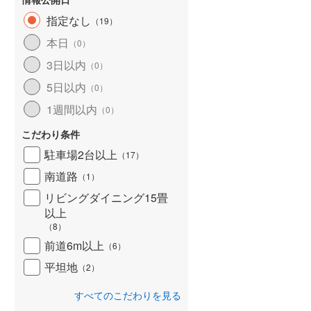
指定なし
（
19
）
本日
（
0
）
3日以内
（
0
）
5日以内
（
0
）
1週間以内
（
0
）
こだわり条件
駐車場2台以上
（
17
）
南道路
（
1
）
リビングダイニング15畳
以上
（
8
）
前道6m以上
（
6
）
平坦地
（
2
）
すべてのこだわりを見る