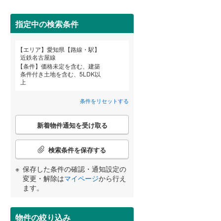
春日井市
(
29
)
名鉄河和線
(
10
)
碧南市
名鉄尾西線
(
17
(
)
20
)
指定中の検索条件
名鉄小牧線
(
29
)
安城市
(
0
)
エリア
愛知県【路線・駅】
宮崎
鹿児島
沖縄
近鉄名古屋線
近鉄名古屋線
(
19
)
犬山市
(
9
)
条件
価格未定を含む、建築
条件付き土地を含む、5LDK以
住宅性能評価付き
（
16
）
小牧市
(
6
)
上
東海市
(
5
)
条件をリセットする
する
る
条件をリセットする
条件をリセットする
条件をリセットする
条件をリセットする
条件をリセットする
条件をリセットする
知立市
(
1
)
こ
新着物件通知を受け取る
の
岩倉市
(
1
)
検
索
検索条件を保存する
田原市
(
12
)
条
件
小学校まで1km以内
（
11
）
保存した条件の確認・通知設定の
北名古屋市
(
0
)
で
変更・解除は
マイページ
から行え
通
ます。
あま市
(
6
)
知
を
西春日井郡豊山町
(
0
)
間取り変更可能
（
1
）
受
物件の絞り込み