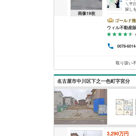
＼平
探し
販売、価格、
画像
19
枚
前1
時間
ゴールド推
即入居可
方へ
ウィル不動産
他隣
◎地
オンライン対
ら徒歩
0078-6014
休日
オンライ
連絡
ンよ
取り扱い
オンライ
名古屋市中川区下之一色町字宮分
3,290万円