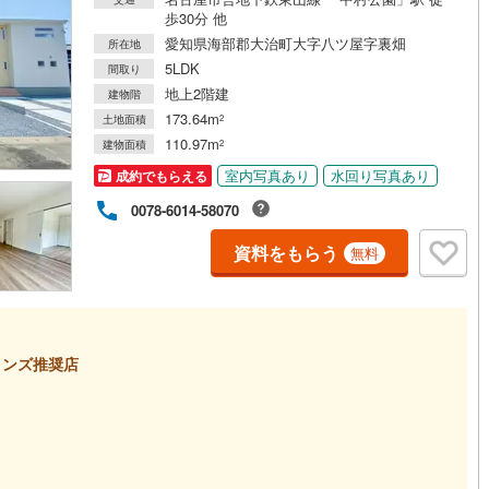
歩30分 他
愛知県海部郡大治町大字八ツ屋字裏畑
所在地
5LDK
間取り
地上2階建
建物階
173.64m
土地面積
2
110.97m
建物面積
2
室内写真あり
水回り写真あり
成約でもらえる
0078-6014-58070
資料をもらう
無料
ロンズ推奨店