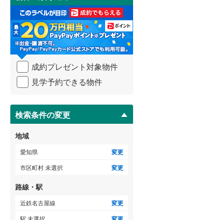
け
海部郡大治町
(
2
)
3階建て以上
（
0
）
取
る
知多郡阿久比町
(
1
)
・
条
知多郡美浜町
(
0
)
件
を
北設楽郡設楽町
(
0
)
成約プレゼント対象物件
マ
イ
見学予約できる物件
ペ
ー
ジ
に
検索条件の変更
保
存
地域
す
る
愛知県
変更
市区町村 未選択
変更
路線・駅
近鉄名古屋線
変更
駅 未選択
変更