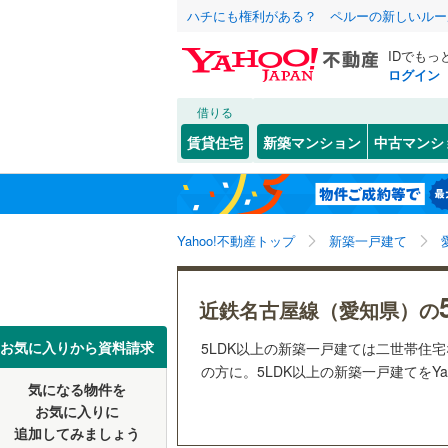
ハチにも権利がある？ ペルーの新しいルー
IDでもっ
ログイン
借りる
北海道
JR
北海道
東海道本
こだわり条件
設備
賃貸住宅
新築マンション
中古マンシ
武豊線
(
6
)
床暖房
（
名古屋市
千種区
(
3
東北
青森
(
1
)
(
1
)
(
6
駐車場2
西区
(
0
)
地下鉄
名古屋市
関東
東京
Yahoo!不動産トップ
新築一戸建て
ＴＶモニ
昭和区
(
0
名古屋市
（
19
）
中川区
(
7
信越・北陸
新潟
近鉄名古屋線（愛知県）の
私鉄・その他
愛知環状
配置、向き、
守山区
(
1
東海
愛知
豊橋鉄道
お気に入りから資料請求
5LDK以上の新築一戸建ては二世帯住
天白区
前道6m
(
3
の方に。5LDK以上の新築一戸建てをYa
名鉄名古
気になる物件を
近畿
大阪
平坦地
（
お気に入りに
愛知県のそのほ
豊橋市
(
3
名鉄三河
追加してみましょう
かの地域