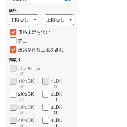
価格
下限なし
上限なし
~
価格未定を含む
売主
建築条件付土地を含む
間取り
詳しく見る
ワンルーム
（
0
）
1K/1DK
1LDK
（
0
）
（
0
）
2K/2DK
2LDK
（
1
）
（
19
）
3K/3DK
3LDK
（
0
）
（
58
）
4K/4DK
4LDK
（
0
）
（
181
）