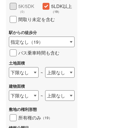
5K/5DK
5LDK以上
（
0
）
（
19
）
間取り未定を含む
駅からの徒歩分
指定なし
（
19
）
バス乗車時間も含む
土地面積
下限なし
上限なし
~
建物面積
下限なし
上限なし
~
敷地の権利形態
所有権のみ
（
19
）
情報公開日