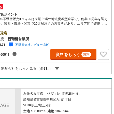
る
すめポイント
ィル不動産販売■ウィルは東証上場の地域密着型企業で、創業30周年を迎え
た。関西・東海・関東で20店舗超えの営業所があり、エリア間で連携した
伝いも可能です。新瑞橋駅から徒歩1分の店舗には、キッズスペースやおむ
えスペースを完備しており、お子様連れのお客様も安心してご利用いただ
奨店
す。●平日のお住まい探しの方へ●弊社では平日にご内覧や契約を希望され
販売 新瑞橋営業所
客様のために、「平日会員制度」という割引プランをご用意しています。●
不動産会社レビュー 28件
4.71
事で忙しい方へ●午前10時から午後7時まで、毎日営業しております。事前
予約いただければ、営業時間外でのご内覧にも対応いたします。また、オ
資料をもらう
-50011
無料
イン内覧や事前のLINE相談も可能です。●すぐの内覧も可能です●弊社は定
なく営業しており、当日のご内覧も承ります。弊社で掲載している物件以
もご紹介可能ですので、一度ご相談ください。●その他の相談もプロが対応
不動産会社をもっと見る（
全
3
社
）
件に関することはもちろん、住宅ローンなどの資金面やリフォームに関する
など、お住まいに関するどんなことでもお気軽にご相談ください。
近鉄名古屋線 「伏屋」駅 徒歩28分 他
愛知県名古屋市中川区万場1丁目
5LDK以上/地上2階
土地
130.09m
/
建物
104.09m
2
2