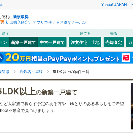
Yahoo! JAPAN
ル
と便利に
新規取得
初回購入限定、アプリで使えるお得なクーポン
検索条件を保存しました
買う
建てる
売る
線
(
51
)
飯田線
(
31
)
ョン
新築一戸建て
中古一戸建て
注文住宅
土地
売却査定
カ
この検索条件の新着物件通知は、
マイページ
から設定できます。
関西本線（JR東海）
(
16
)
0
）
オール電化
（
0
）
)
東区
(
0
)
岩手
宮城
秋田
山形
)
(
5
)
(
1
)
(
10
)
(
0
)
(
0
)
(
0
)
台以上
（
17
）
ビルトインガレージ
（
0
）
中村区
(
0
)
営地下鉄東山線
(
27
)
名古屋市営地下鉄名城線
(
9
)
愛知県、近鉄名古屋線、価格未定を含む、建築条件付き
神奈川
埼玉
千葉
茨城
愛知県
近鉄名古屋線
5LDK以上の物件一覧
タ付インターホン
防犯カメラ
（
0
）
)
瑞穂区
(
1
)
土地を含む、5LDK以上
営地下鉄桜通線
(
12
)
名古屋市営地下鉄上飯田線
(
8
)
)
港区
(
3
)
長野
富山
石川
福井
5LDK以上
の新築一戸建て
鉄道
(
40
)
東海交通事業城北線
(
12
)
建ち方、日当たり
4
)
緑区
(
12
)
閉じる
閉じる
お気に入りリストを見る
お気に入りリストを見る
閉じる
閉じる
岐阜
静岡
三重
東田本線
(
17
)
豊橋鉄道渥美線
(
41
)
宅など大家族で暮らす予定のある方や、ゆとりのある暮らしをご希望
検索条件を保存する
以上
)
（
6
）
角地
（
2
）
hoo!不動産で見つけましょう。
屋本線
(
70
)
名鉄豊川線
(
15
)
マイページ
兵庫
京都
滋賀
奈良
2
）
0
)
岡崎市
(
9
)
線
(
47
)
名鉄蒲郡線
(
6
)