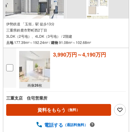
伊勢鉄道 「玉垣」駅 徒歩13分
三重県鈴鹿市野町西2丁目
3LDK（2号地）、4LDK（3号地） / 2階建
土地
177.39m
～192.24m
/
建物
91.08m
～102.68m
2
2
2
2
3,990万円～4,190万円
画像
26
枚
三重支店 住宅営業所
資料をもらう
（無料）
電話する
（通話料無料）