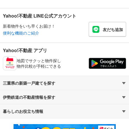
Yahoo!不動産 LINE公式アカウント
新着物件をいち早くお届け！
友だち追加
便利な機能のご紹介
Yahoo!不動産 アプリ
地図でサクッと物件探し
物件比較が手軽にできる
三重県の新築一戸建てを探す
伊勢鉄道の不動産情報を探す
路線・駅から探す
地域から探す
暮らしのお役立ち情報
不動産・住宅
賃貸住宅
通勤・通学時間から探す
地図から探す
マンションカタログ
教えて！住まいの先生
新築マンション
中古マンション