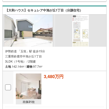
【大和ハウス】セキュレア中旭が丘1丁目（分譲住宅）
伊勢鉄道 「玉垣」駅 徒歩15分
三重県鈴鹿市中旭が丘1丁目
3LDK（1号地） / 2階建
土地
142.14m
/
建物
97.7m
2
2
3,480万円
画像
21
枚