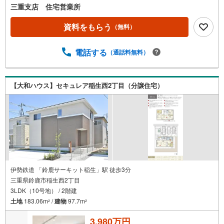
三重支店 住宅営業所
資料をもらう
（無料）
電話する
（通話料無料）
【大和ハウス】セキュレア稲生西2丁目（分譲住宅）
伊勢鉄道 「鈴鹿サーキット稲生」駅 徒歩3分
三重県鈴鹿市稲生西2丁目
3LDK（10号地） / 2階建
土地
183.06m
/
建物
97.7m
2
2
3,980万円