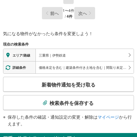
1
〜
4
件
前へ
次へ
/
4
件
気になる物件がなかったら
条件を変更しよう！
現在の検索条件
三重県｜伊勢鉄道
エリア/路線
価格未定を含む｜建築条件付き土地を含む｜間取り未定を含む｜即入居可能
詳細条件
こ
新着物件通知を受け取る
の
検
索
検索条件を保存する
条
件
保存した条件の確認・通知設定の変更・解除は
マイページ
から行
で
えます。
通
知