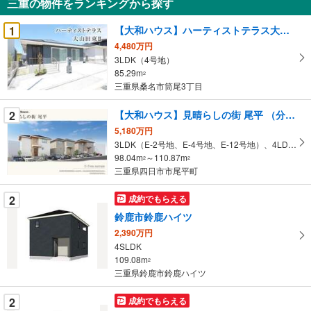
三重の物件をランキングから探す
を
受
1
【大和ハウス】ハーティストテラス大山田東II （分譲住宅）
け
4,480万円
取
3LDK（4号地）
る
85.29m
2
・
三重県桑名市筒尾3丁目
条
2
【大和ハウス】見晴らしの街 尾平 （分譲住宅）
件
を
5,180万円
3LDK（E-2号地、E-4号地、E-12号地）、4LDK（E-3号地、E-13号地）
マ
98.04m
～110.87m
2
2
イ
三重県四日市市尾平町
ペ
ー
2
成約でもらえる
ジ
鈴鹿市鈴鹿ハイツ
に
2,390万円
保
4SLDK
存
109.08m
2
す
三重県鈴鹿市鈴鹿ハイツ
る
2
成約でもらえる