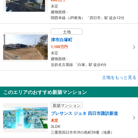
未定
建物面積 -
関西本線（JR東海） 「四日市」駅 徒歩12分
土地
津市白塚町
1,100万円
未定
建物面積 -
近鉄名古屋線 「白塚」駅 徒歩4分
土地をもっと見る
土地
四日市市稲葉町
このエリアのおすすめ新築マンション
150万円
未定
新築マンション
建物面積 -
関西本線（JR東海） 「四日市」駅 徒歩16分
プレサンス ジェネ 四日市諏訪新道
未定
3LDK
三重県四日市市沖の島町59番（地番）