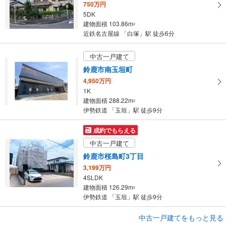
750万円
5DK
建物面積 103.86m
2
近鉄名古屋線 「白塚」駅 徒歩6分
中古一戸建て
鈴鹿市南玉垣町
4,950万円
1K
建物面積 288.22m
2
伊勢鉄道 「玉垣」駅 徒歩9分
成約でもらえる
中古一戸建て
鈴鹿市桜島町3丁目
3,199万円
4SLDK
建物面積 126.29m
2
伊勢鉄道 「玉垣」駅 徒歩9分
成約でもらえる
中古一戸建てをもっと見る