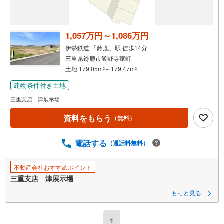
1,057万円～1,086万円
伊勢鉄道 「鈴鹿」駅 徒歩14分
三重県鈴鹿市飯野寺家町
土地 179.05m
～179.47m
2
2
建物条件付き土地
三重支店 津展示場
資料をもらう
（無料）
電話する
（通話料無料）
不動産会社おすすめポイント
三重支店 津展示場
もっと見る
1