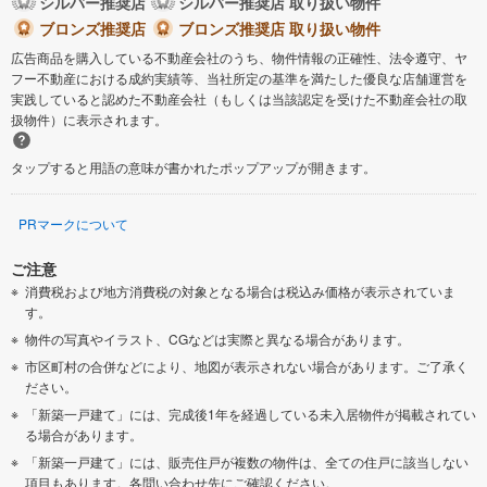
シルバー推奨店
シルバー推奨店 取り扱い物件
ブロンズ推奨店
ブロンズ推奨店 取り扱い物件
広告商品を購入している不動産会社のうち、物件情報の正確性、法令遵守、ヤ
フー不動産における成約実績等、当社所定の基準を満たした優良な店舗運営を
実践していると認めた不動産会社（もしくは当該認定を受けた不動産会社の取
扱物件）に表示されます。
タップすると用語の意味が書かれたポップアップが開きます。
PRマークについて
ご注意
消費税および地方消費税の対象となる場合は税込み価格が表示されていま
す。
物件の写真やイラスト、CGなどは実際と異なる場合があります。
市区町村の合併などにより、地図が表示されない場合があります。ご了承く
ださい。
「新築一戸建て」には、完成後1年を経過している未入居物件が掲載されてい
る場合があります。
「新築一戸建て」には、販売住戸が複数の物件は、全ての住戸に該当しない
項目もあります。各問い合わせ先にご確認ください。