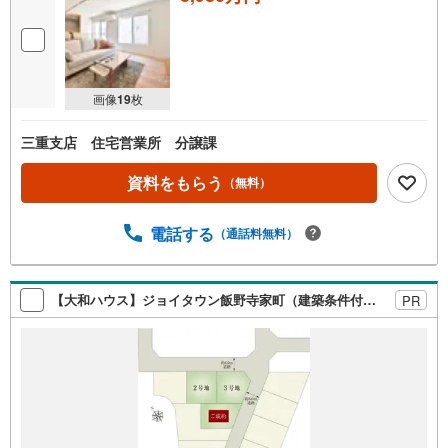
画像
19
枚
三重支店 住宅営業所 分譲課
資料をもらう
（無料）
電話する
（通話料無料）
【大和ハウス】ジョイタウン飯野寺家町（建築条件付宅地分譲）
PR