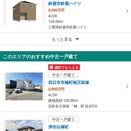
鈴鹿市鈴鹿ハイツ
2,290万円
4LDK
109.08m
2
三重県鈴鹿市鈴鹿ハイツ
2
もっと見る
成約でもらえる
鈴鹿市若松北3丁目
2,180万円
このエリアのおすすめ中古一戸建て
5LDK
105.37m
2
成約でもらえる
三重県鈴鹿市若松北3丁目
中古一戸建て
四日市市楠町南五味塚
2,090万円
4LDK
建物面積 105.98m
2
近鉄名古屋線 「楠」駅 徒歩5分
中古一戸建て
津市白塚町