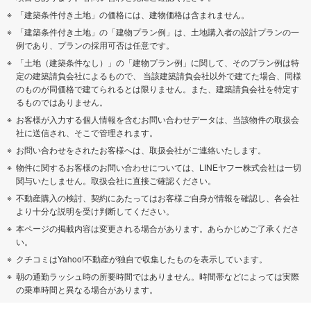
「建築条件付き土地」の価格には、建物価格は含まれません。
「建築条件付き土地」の「建物プラン例」は、土地購入者の設計プランの一
例であり、プランの採用可否は任意です。
「土地（建築条件なし）」の「建物プラン例」に関して、そのプラン例は特
定の建築請負会社によるもので、 当該建築請負会社以外で建てた場合、同様
のものが同価格で建てられるとは限りません。また、建築請負会社を特定す
るものではありません。
お客様が入力する個人情報を含むお問い合わせデータは、当該物件の取扱会
社に送信され、そこで管理されます。
お問い合わせをされたお客様へは、取扱会社がご連絡いたします。
物件に関するお客様のお問い合わせについては、LINEヤフー株式会社は一切
関与いたしません。取扱会社に直接ご確認ください。
不動産購入の検討、契約にあたってはお客様ご自身が情報を確認し、各会社
より十分な説明を受け判断してください。
本ページの掲載内容は変更される場合があります。あらかじめご了承くださ
い。
クチコミはYahoo!不動産が独自で収集したものを表示しています。
朝の通勤ラッシュ時の所要時間ではありません。時間帯などによっては実際
の乗車時間と異なる場合があります。