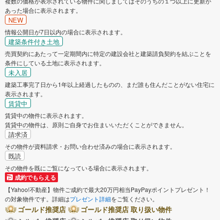
複数の価格が表示されている物件に関しましてはそのうちの１つ以上に更新が
あった場合に表示されます。
NEW
情報公開日が7日以内の場合に表示されます。
建築条件付き土地
売買契約にあたって一定期間内に特定の建設会社と建築請負契約を結ぶことを
条件にしている土地に表示されます。
未入居
建築工事完了日から1年以上経過したものの、まだ誰も住んだことがない住宅に
表示されます。
賃貸中
賃貸中の物件に表示されます。
賃貸中の物件は、原則ご自身でお住まいいただくことができません。
請求済
その物件が資料請求・お問い合わせ済みの場合に表示されます。
既読
その物件を既にご覧になっている場合に表示されます。
成約でもらえる
【Yahoo!不動産】物件ご成約で最大20万円相当PayPayポイントプレゼント！
の対象物件です。詳細は
プレゼント詳細
をご覧ください。
ゴールド推奨店
ゴールド推奨店 取り扱い物件