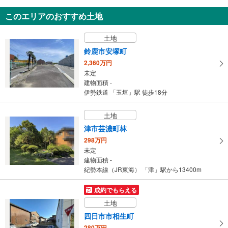
中古一戸建て
このエリアのおすすめ土地
鈴鹿市鈴鹿ハイツ
3,680万円
土地
3SLDK
建物面積 99.17m
2
鈴鹿市安塚町
伊勢鉄道 「鈴鹿サーキット稲生」駅 徒歩25分
2,360万円
未定
建物面積 -
伊勢鉄道 「玉垣」駅 徒歩18分
土地
津市芸濃町林
298万円
未定
建物面積 -
紀勢本線（JR東海） 「津」駅から13400m
成約でもらえる
土地
四日市市相生町
280万円