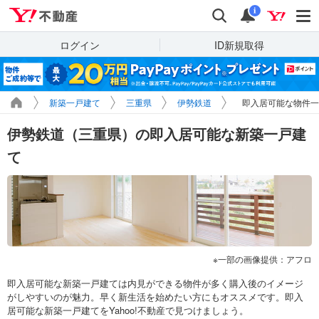
Yahoo!不動産
検索
通知
i
ログイン
ID新規取得
新築一戸建て
三重県
伊勢鉄道
即入居可能な物件一
伊勢鉄道（三重県）の即入居可能な新築一戸建
て
一部の画像提供：アフロ
即入居可能な新築一戸建ては内見ができる物件が多く購入後のイメージ
がしやすいのが魅力。早く新生活を始めたい方にもオススメです。即入
居可能な新築一戸建てをYahoo!不動産で見つけましょう。