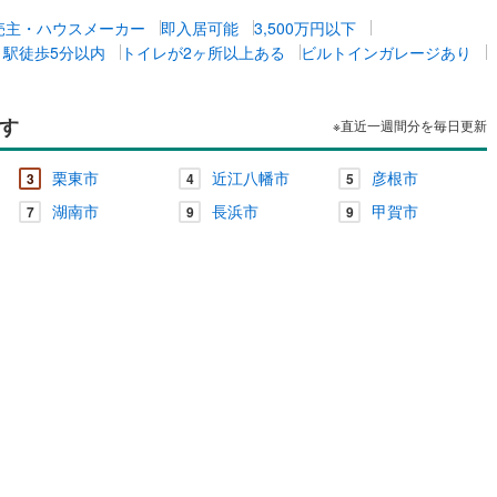
売主・ハウスメーカー
即入居可能
3,500万円以下
・駅徒歩5分以内
トイレが2ヶ所以上ある
ビルトインガレージあり
す
※直近一週間分を毎日更新
栗東市
近江八幡市
彦根市
3
4
5
湖南市
長浜市
甲賀市
7
9
9