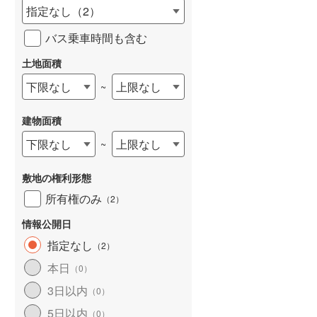
指定なし
（
2
）
バス乗車時間も含む
土地面積
下限なし
上限なし
~
建物面積
下限なし
上限なし
~
敷地の権利形態
所有権のみ
（
2
）
情報公開日
指定なし
（
2
）
本日
（
0
）
3日以内
（
0
）
5日以内
（
0
）