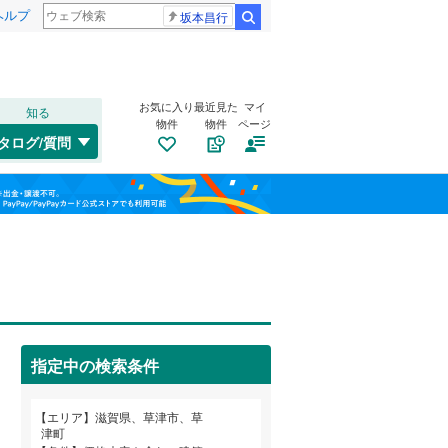
ヘルプ
坂本昌行
検索
お気に入り
最近見た
マイ
知る
物件
物件
ページ
北陸本線
(
0
)
タログ/質問
東海道新幹線
(
0
)
トイレ２か所
（
2
）
長浜市
木川町
(
(
16
5
)
)
福島
太陽光発電システム
（
0
）
守山市
西渋川
(
(
16
3
)
)
近江鉄道八日市線
(
0
)
栃木
群馬
山梨
野洲市
橋岡町
(
(
9
2
)
)
京阪石山坂本線
(
0
)
東近江市
川原
(
3
)
(
15
)
蒲生郡竜王町
南笠東
(
1
)
(
0
)
指定中の検索条件
犬上郡甲良町
南道路
（
0
）
(
0
)
和歌山
エリア
滋賀県、草津市、草
津町