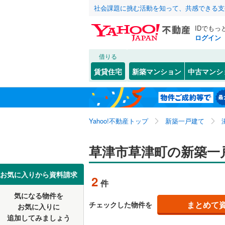
社会課題に挑む活動を知って、共感できる支
IDでもっ
ログイン
借りる
北海道
JR
北海道
東海道本線
こだわり条件
設備
賃貸住宅
新築マンション
中古マンシ
湖西線
(
0
)
床暖房
（
大津市
青地町
(
(
1
1
東北
青森
駐車場2
近江八幡
草津
(
2
)
私鉄・その他
近江鉄道
関東
東京
Yahoo!不動産トップ
新築一戸建て
ＴＶモニ
栗東市
西矢倉
(
(
1
3
信楽高原
（
2
）
湖南市
東矢倉
(
(
7
3
信越・北陸
新潟
草津市草津町の新築一
配置、向き、
米原市
上笠
(
11
(
1
)
東海
愛知
お気に入りから資料請求
2
件
愛知郡愛
野路
前道6m
(
1
)
気になる物件を
近畿
大阪
犬上郡多
平坦地
（
まとめて
チェックした物件を
お気に入りに
追加してみましょう