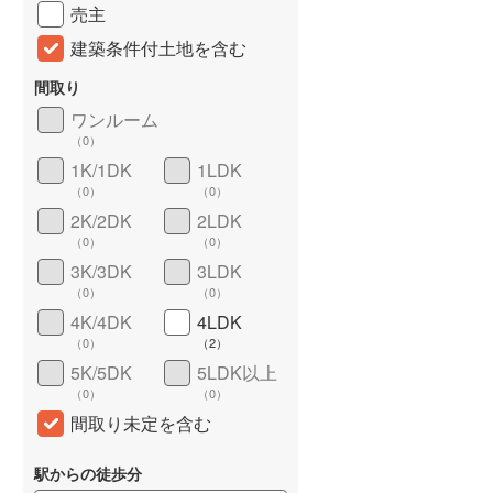
売主
建築条件付土地を含む
間取り
ワンルーム
（
0
）
1K/1DK
1LDK
（
0
）
（
0
）
2K/2DK
2LDK
（
0
）
（
0
）
詳しく見る
3K/3DK
3LDK
（
0
）
（
0
）
4K/4DK
4LDK
（
0
）
（
2
）
5K/5DK
5LDK以上
（
0
）
（
0
）
間取り未定を含む
駅からの徒歩分