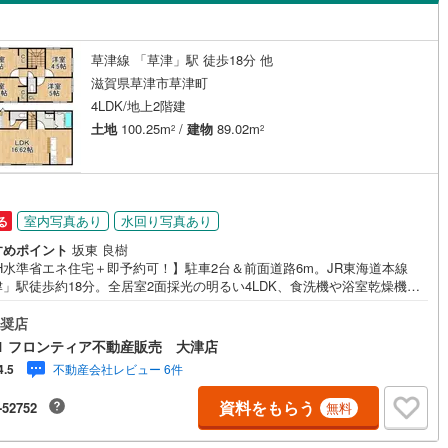
島根
岡山
広島
山口
ダイニング15畳以上
香川
愛媛
高知
草津線 「草津」駅 徒歩18分 他
保存した条件を見る
滋賀県草津市草津町
4LDK/地上2階建
佐賀
長崎
熊本
大分
施工・品質・工法関連
土地
100.25m
/
建物
89.02m
2
2
震、制震構造
設計住宅性能評価付き
（
0
）
この条件で検索する
この条件で検索する
この条件で検索する
この条件で検索する
この条件で検索する
この条件で検索する
市区町村以下を選択
市区町村を選択す
駅を選択する
室内写真あり
水回り写真あり
住宅
（
0
）
大規模（総区画数50戸以上）
る
（
0
）
すめポイント
坂東 良樹
H水準省エネ住宅＋即予約可！】駐車2台＆前面道路6m。JR東海道本線
」駅徒歩約18分。全居室2面採光の明るい4LDK、食洗機や浴室乾燥機な
備も充実。家事動線に配慮した快適な住まいです。 特徴・ZEH水準の省エ
宅で、家計に優しいオール電化仕様・「はぴeセットソラレジ＋」採用、太
奨店
駅が始発駅
（
0
）
海まで2km以内
（
0
）
発電設備のリース付・並列駐車2台可能！前面道路は幅員約6.43mと広く駐
1 フロンティア不動産販売 大津店
スムーズ・家事動線に優れた4LDK。全居室2面採光で通風・陽当り良好・
不動産会社レビュー 6件
4.5
機、浴室暖房乾燥機、玄関収納、2か所のトイレなど充実の設備 立地・草
全体
立山田小学校まで徒歩約31分・草津市立松原中学校まで徒歩約27分・バロ
資料をもらう
-52752
無料
津店まで徒歩約8分・セブンイレブン草津湖南農業高校前店まで徒歩約9分
（
0
）
バリアフリー住宅
（
0
）
が選ばれる理由 1.お金の扱い方のプロ、ファイナンシャルプランナーが資
画をサポート！2.買い替えなどにも対応できる売却専門チームあり！3.たく