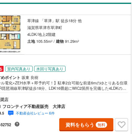
け
（
0
）
平屋・1階建て
（
0
）
の銀行と繋がりがあるため、最も低金利になるように審査が可能！
ルーム（納戸）
（
0
）
草津線 「草津」駅 徒歩18分 他
滋賀県草津市草津町
4LDK/地上2階建
土地
105.55m
/
建物
91.29m
2
2
ッチン
（
0
）
対面キッチン
（
2
）
室内写真あり
水回り写真あり
る
機あり
（
2
）
すめポイント
坂東 良樹
ール電化×ZEH水準＋即予約可！】駐車2台可能な前道6mのゆとりある住環
庭
R琵琶湖線草津駅徒歩18分、LDK16畳超にWIC2箇所を完備した4LDKの新
宅です。 特徴・ZEH水準の省エネ性能を誇る、家計に優しいオール電化住
ッキあり
（
0
）
々としたLDKは約16.62畳、家族の会話が弾む対面キッチン・2箇所のウ
奨店
クインクローゼットや玄関収納など充実の収納スペース・並列駐車2台可
1 フロンティア不動産販売 大津店
前面道路は幅員約6.45mで車の出し入れもスムーズ・全室2面採光を確保し
不動産会社レビュー 6件
4.5
通風・陽当り良好な設計 立地・草津市立山田小学校まで徒歩約31分・草津
原中学校まで徒歩約27分 弊社が選ばれる理由 1.お金の扱い方のプロ、フ
資料をもらう
インクローゼット
床下収納
（
0
）
-52752
無料
ナンシャルプランナーが資金計画をサポート！2.買い替えなどにも対応で
売却専門チームあり！3.たくさんの銀行と繋がりがあるため、最も低金利