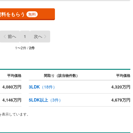
るように審査が可能！4.物件のお引渡し後に必要になったお家のリフォー
弊社のリフォームプランナーがご提案！
契約、入居関連など
資料をもらう
無料
能
（
0
）
前へ
1
次へ
応
1
〜
2
件 /
2
件
ン内見(相談)可
（
0
）
IT重説可
（
0
）
ン対応とは？
平均価格
間取り（該当物件数）
平均価格
4,080万円
3LDK
（
18
件）
4,320万円
4,146万円
5LDK以上
（
3
件）
4,679万円
を表示しています。