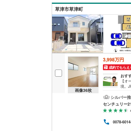
二世帯向
さん
草津市草津町
サービス
キッチン
独立型キ
浴室
3,998万円
成約でもらえ
浴室乾燥
おす
【オ
バルコニー、
境。J
画像
36
枚
築住
ウッドデ
宅・広
シルバー推
ォー
センチュリー2
能、
収納
た、
市立松
ウォーク
0078-6014
ァイ
きる
（
2
）