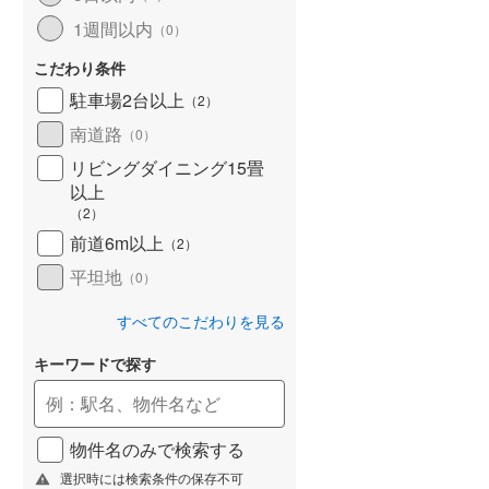
1週間以内
（
0
）
こだわり条件
駐車場2台以上
（
2
）
南道路
（
0
）
リビングダイニング15畳
以上
（
2
）
前道6m以上
（
2
）
平坦地
（
0
）
すべてのこだわりを見る
キーワードで探す
物件名のみで検索する
選択時には検索条件の保存不可