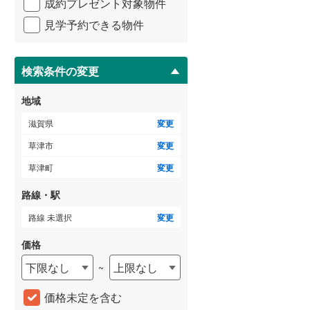
成約プレゼント対象物件
マ
3階建て以上
（
0
）
イ
見学予約できる物件
ペ
ー
ジ
に
検索条件の変更
保
存
地域
す
る
滋賀県
変更
草津市
変更
草津町
変更
路線・駅
路線 未選択
変更
価格
下限なし
上限なし
~
価格未定を含む