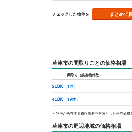
にな
ムも
販売、価格、
まとめて
チェックした物件を
即入居可
オンライン対
オンライ
草津市の間取りごとの価格相場
オンライ
間取り（該当物件数）
2LDK
（
1
件）
4LDK
（
19
件）
物件が所在する市区町村を対象とした平均価格
草津市の周辺地域の価格相場