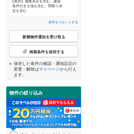
条件
価格未定を含む、建築
条件付き土地を含む、間取り未
定を含む
条件をリセットする
こ
宮崎
鹿児島
沖縄
新着物件通知を受け取る
の
検
住宅性能評価付き
（
0
）
索
検索条件を保存する
条
件
保存した条件の確認・通知設定の
する
る
条件をリセットする
条件をリセットする
条件をリセットする
条件をリセットする
条件をリセットする
条件をリセットする
で
変更・解除は
マイページ
から行え
通
ます。
知
を
受
物件の絞り込み
け
小学校まで1km以内
（
0
）
取
る
・
条
件
間取り変更可能
（
0
）
を