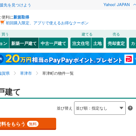
Yahoo! JAPAN
援先を見つけよう
と便利に
新規取得
初回購入限定、アプリで使えるお得なクーポン
検索条件を保存しました
買う
建てる
売る
（JR東海）
(
0
)
東海道本線（JR西日本）
(
2
)
ョン
新築一戸建て
中古一戸建て
注文住宅
土地
売却査定
カ
この検索条件の新着物件通知は、
マイページ
から設定できます。
草津線
(
2
)
0
）
オール電化
（
2
）
47
)
)
彦根市
芦浦町
(
(
17
1
)
)
岩手
宮城
秋田
山形
台以上
（
2
）
ビルトインガレージ
（
0
）
市
(
12
)
草津市
草津町
(
(
43
2
)
)
近江本線
(
0
)
近江鉄道多賀線
(
0
)
滋賀県、草津市、草津町、価格未定を含む、建築条件付
神奈川
埼玉
千葉
茨城
滋賀県
草津市
草津町の物件一覧
タ付インターホン
防犯カメラ
（
0
）
2
)
)
甲賀市
野路町
(
(
6
1
)
)
き土地を含む、間取り未定を含む
鐵道
(
0
)
京阪京津線
(
0
)
)
)
高島市
矢倉
(
3
(
)
0
)
長野
富山
石川
福井
戸建て
建ち方、日当たり
)
蒲生郡日野町
野村
(
1
)
(
0
)
閉じる
閉じる
お気に入りリストを見る
お気に入りリストを見る
閉じる
閉じる
岐阜
静岡
三重
検索条件を保存する
並び替え
荘町
以上
（
(
2
1
）
)
犬上郡豊郷町
角地
（
0
）
(
0
)
マイページ
兵庫
京都
滋賀
奈良
賀町
0
）
(
0
)
資料をもらう
無料