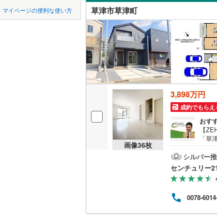
中国
LD
鳥取
草津市草津町
マイページの便利な使い方
リビング
四国
徳島
（
2
）
九州・沖縄
福岡
構造・規模・
耐震、免
（
0
）
3,898万円
0
0
0
0
0
0
該当物件
該当物件
該当物件
該当物件
該当物件
該当物件
件
件
件
件
件
件
長期優良
成約でもらえ
おす
【ZE
「草津
立地
画像
36
枚
ど設
ネ住
シルバー推
最寄りの
陽光
センチュリー2
車も
食洗
間取り、居室
津市
0078-6014
ー草
吹き抜け
弊社
金計