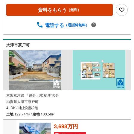
資料をもらう
（無料）
電話する
（通話料無料）
大津市茶戸町
京阪京津線 「追分」駅 徒歩10分
滋賀県大津市茶戸町
4LDK / 地上階数2階
土地
122.74m
/
建物
103.5m
2
2
3,698万円