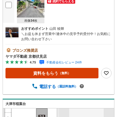
成約でもらえる
画像
34
枚
おすすめポイント
山田 稜輝
＼お盆も休まず営業中/連休中の見学予約受付中！お気軽に
お問い合わせ下さい
ブロンズ推奨店
ヤマダ不動産 京都伏見店
4.75
不動産会社レビュー 24件
資料をもらう
（無料）
電話する
（通話料無料）
大津市稲葉台