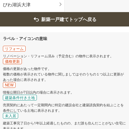
愛知郡愛荘町
びわ湖浜大津
新築一戸建てトップへ戻る
ラベル・アイコンの意味
リフォーム
リノベーション・リフォーム済み（予定含む）の物件に表示されます。
価格更新
価格の更新があった物件です。
複数の価格が表示されている物件に関しましてはそのうちの１つ以上に更新が
あった場合に表示されます。
NEW
情報公開日が7日以内の場合に表示されます。
建築条件付き土地
売買契約にあたって一定期間内に特定の建設会社と建築請負契約を結ぶことを
条件にしている土地に表示されます。
未入居
建築工事完了日から1年以上経過したものの、まだ誰も住んだことがない住宅に
表示されます。