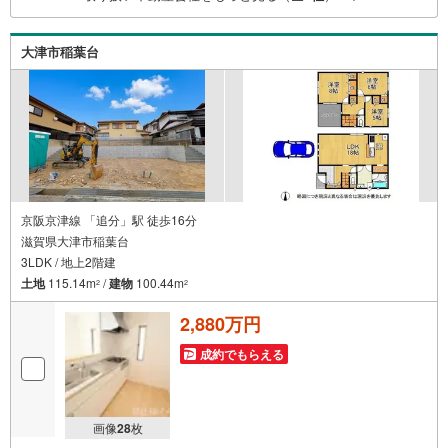
門家同士が連携をとっているため、より多くの知見がござ
います。お気軽にお問合せください！
大津市稲葉台
京阪京津線 「追分」駅 徒歩16分
滋賀県大津市稲葉台
3LDK / 地上2階建
土地
115.14m
/
建物
100.44m
2
2
2,880万円
成約でもらえる
画像
28
枚