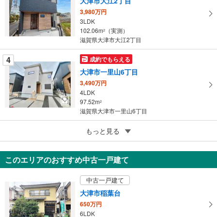
大津市大江2丁目
存
す
3,980万円
3LDK
る
102.06m
（実測）
2
滋賀県大津市大江2丁目
4
成約でもらえる
大津市一里山6丁目
3,490万円
4LDK
97.52m
2
滋賀県大津市一里山6丁目
4
もっと見る
成約でもらえる
大津市大江4丁目
5,998万円
このエリアのおすすめ中古一戸建て
2SLDK
86.12m
（実測）
2
中古一戸建て
滋賀県大津市大江4丁目
大津市稲葉台
650万円
6LDK