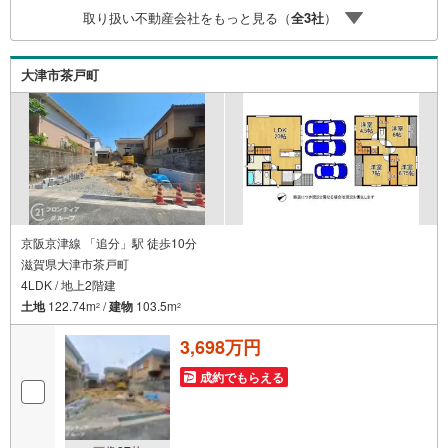
社のリフォームプランナーがご提案！5.定期的にご連絡を
取り扱い不動産会社をもっと見る（
全
3
社
）
繋ぎ、有事の際に迅速にサポートいたします弊社は専門家
同士が連携をとっているため、より多くの知見がございま
す。お気軽にお問合せください！
大津市茶戸町
京阪京津線 「追分」駅 徒歩10分
滋賀県大津市茶戸町
4LDK / 地上2階建
土地
122.74m
/
建物
103.5m
2
2
3,698万円
成約でもらえる