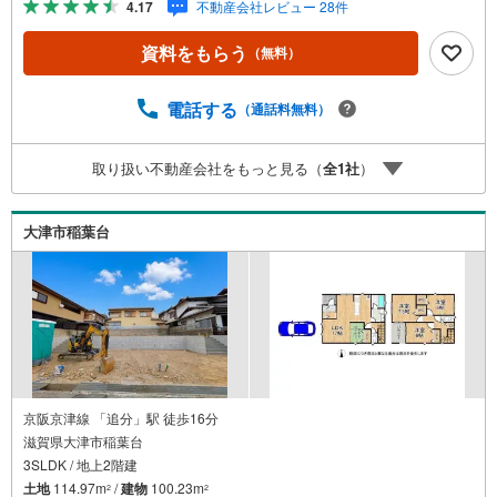
4.17
不動産会社レビュー 28件
れもスムーズ 立地・長等小学校まで徒歩約20分・皇子山中
学校まで徒歩約7分 弊社が選ばれる理由 1.お金の扱い方の
資料をもらう
（無料）
プロ、ファイナンシャルプランナーが資金計画をサポー
ト！2.買い替えなどにも対応できる売却専門チームあり！
3.たくさんの銀行と繋がりがあるため、最も低金利になる
電話する
（通話料無料）
ように審査が可能！4.物件のお引渡し後に必要になったお
家のリフォームも弊社のリフォームプランナーがご提案！
取り扱い不動産会社をもっと見る（
全
1
社
）
5.定期的にご連絡を繋ぎ、有事の際に迅速にサポートいた
します弊社は専門家同士が連携をとっているため、より多
くの知見がございます。お気軽にお問合せください！
大津市稲葉台
京阪京津線 「追分」駅 徒歩16分
滋賀県大津市稲葉台
3SLDK / 地上2階建
土地
114.97m
/
建物
100.23m
2
2