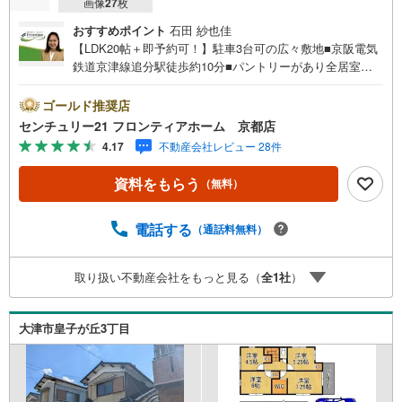
画像
27
枚
おすすめポイント
石田 紗也佳
【LDK20帖＋即予約可！】駐車3台可の広々敷地■京阪電気
鉄道京津線追分駅徒歩約10分■パントリーがあり全居室収
納付■省エネ基準適合のZEH水準住宅■料理中も会話が弾む
対面キッチン採用 特徴・家事効率を高める食洗機や浴室乾
ゴールド推奨店
燥機を標準完備・家族それぞれが個室を持てる4LDKの間取
センチュリー21 フロンティアホーム 京都店
り設計・フラット35S金利Aタイプ利用可能で資金計画も安
4.17
不動産会社レビュー 28件
心・南側と東側の両面にバルコニーがあり通風良好・間口
が広く開放感のある住まい 立地・大津市立藤尾小学校まで
資料をもらう
（無料）
徒歩約4分・大津市立皇子山中学校まで徒歩約55分 弊社が
選ばれる理由 1.お金の扱い方のプロ、ファイナンシャルプ
ランナーが資金計画をサポート！2.買い替えなどにも対応
電話する
（通話料無料）
できる売却専門チームあり！3.たくさんの銀行と繋がりが
あるため、最も低金利になるように審査が可能！4.物件の
取り扱い不動産会社をもっと見る（
全
1
社
）
お引渡し後に必要になったお家のリフォームも弊社のリフ
ォームプランナーがご提案！5.定期的にご連絡を繋ぎ、有
事の際に迅速にサポートいたしますお気軽にお問合せくだ
大津市皇子が丘3丁目
さい！