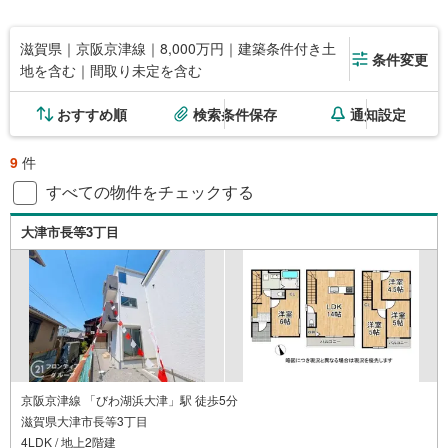
滋賀県｜京阪京津線｜8,000万円｜建築条件付き土
条件変更
地を含む｜間取り未定を含む
おすすめ順
検索条件保存
通知設定
9
件
すべての物件をチェックする
大津市長等3丁目
京阪京津線 「びわ湖浜大津」駅 徒歩5分
滋賀県大津市長等3丁目
4LDK / 地上2階建