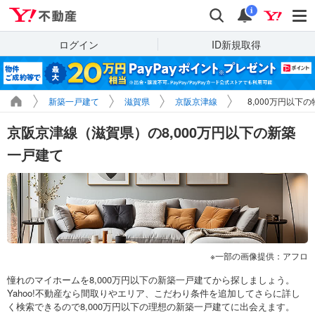
Yahoo!不動産
検索
通知
i
ログイン
ID新規取得
新築一戸建て
滋賀県
京阪京津線
8,000万円以下
京阪京津線（滋賀県）の8,000万円以下の新築
一戸建て
一部の画像提供：アフロ
憧れのマイホームを8,000万円以下の新築一戸建てから探しましょう。
Yahoo!不動産なら間取りやエリア、こだわり条件を追加してさらに詳し
く検索できるので8,000万円以下の理想の新築一戸建てに出会えます。