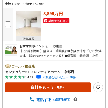
土地
110.94m
/
建物
87.35m
2
2
3,899万円
成約でもらえる
画像
36
枚
おすすめポイント
石田 紗也佳
【2沿線利用可】陽当り・通風良好■京阪京津線「びわ湖浜
大津」駅徒歩5分とアクセス良好■保育園、幼稚園、小学校
が徒歩10分圏内！子育て環境 ■徒歩圏内にスーパー・コン
ビニなど生活施設 特徴・対面式キッチンでお子様の様子を
ゴールド推奨店
見ながら家事が可能です・「川口公園」徒歩5分！お子様の
センチュリー21 フロンティアホーム 京都店
遊び場に ・2沿線利用可能につきアクセス良好の好立地 立
4.17
不動産会社レビュー 28件
地・長等小学校まで徒歩約8分・皇子山中学校まで徒歩約18
分 弊社が選ばれる理由 1.お金の扱い方のプロ、ファイナン
資料をもらう
（無料）
シャルプランナーが資金計画をサポート！2.買い替えなど
にも対応できる売却専門チームあり！3.たくさんの銀行と
繋がりがあるため、最も低金利になるように審査が可能！
電話する
（通話料無料）
4.物件のお引渡し後に必要になったお家のリフォームも弊