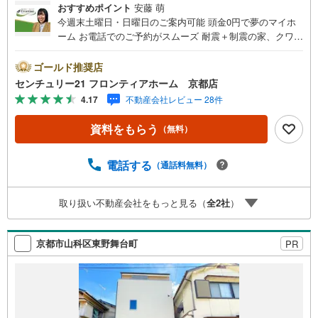
おすすめポイント
安藤 萌
今週末土曜日・日曜日のご案内可能 頭金0円で夢のマイホ
ーム お電話でのご予約がスムーズ 耐震＋制震の家、クワイ
エ！ご家族を守るおうち 立地・京阪京津線「追分駅」歩16
分（2080m）・藤尾小学校歩10分（800m）・皇子山中学校
ゴールド推奨店
歩59分（4700m） 特徴・耐震＋制震の家、クワイエ！制震
センチュリー21 フロンティアホーム 京都店
装置（SAFE365）で地震の揺れを抑え、耐震性能を維持・
4.17
不動産会社レビュー 28件
充実した収納スペースあり！お部屋を広々とご利用いただ
けます 弊社が選ばれる理由 1.お金の扱い方のプロ、ファイ
資料をもらう
（無料）
ナンシャルプランナーが資金計画をサポート！2.買い替え
などにも対応できる売却専門チームあり！3.たくさんの銀
行と繋がりがあるため、最も低金利になるように審査が可
電話する
（通話料無料）
能！4.物件のお引渡し後に必要になったお家のリフォーム
も弊社のリフォームプランナーがご提案！5.定期的にご連
取り扱い不動産会社をもっと見る（
全
2
社
）
絡を繋ぎ、有事の際に迅速にサポートいたします弊社は専
門家同士が連携をとっているため、より多くの知見がござ
います。お気軽にお問合せください！
京都市山科区東野舞台町
PR