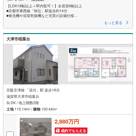
【LDK18帖以上＋即内覧可！】全居室6帖以上
■京都市東西線「椥辻」駅徒歩約14分
■食洗機や浴室乾燥機など充実の設備仕様
■山階南小学校まで徒歩約7分でお子様の通学も安心です
もっと見る
特徴
・愛車を守るガレージ付きの3階建住宅
大津市稲葉台
・全居室にクローゼットを完備した収納豊富な設計
・スーパーハッピーテラダまで徒歩約7分でお買い物にも便利です
立地
・京都市立山階南小学校まで徒歩約7分
・京都市立山科中学校まで徒歩約11分
弊社が選ばれる理由
1.お金の扱い方のプロ、ファイナンシャルプランナーが資金計画をサポー
ト！
2.買い替えなどにも対応できる売却専門チームあり！
京阪京津線 「追分」駅 徒歩16分
3.たくさんの銀行と繋がりがあるため、最も低金利になるように審査が可
滋賀県大津市稲葉台
能！
3LDK / 地上階数2階
4.物件のお引渡し後に必要になったお家のリフォームも弊社のリフォームプ
ランナーがご提案！
土地
115.14m
/
建物
100.44m
2
2
5.定期的にご連絡を繋ぎ、有事の際に迅速にサポートいたします
2,880万円
弊社は専門家同士が連携をとっているため、より多くの知見がございます
お気軽にお問合せください！
成約でもらえる