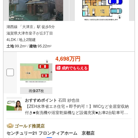
湖西線 「大津京」駅 徒歩5分
滋賀県大津市皇子が丘3丁目
4LDK / 地上2階建
土地
99.2m
/
建物
95.22m
2
2
4,698万円
成約でもらえる
画像
27
枚
おすすめポイント
石田 紗也佳
【ZEH水準省エネ住宅＋即予約可！】WICなど全居室収納
付き■食洗機や浴室乾燥機など設備充実■お車2台駐車可能
で来客時の駐車スペースも安心■家族が集うLDKは広々17帖
のゆとりある空間 特徴・お料理中も会話が弾むオープンキ
ゴールド推奨店
ッチン・プライベート空間を確保しやすい2階建て4LDKプ
センチュリー21 フロンティアホーム 京都店
ラン・東側幅員約5.01mの道路に接しておりお車の出し入