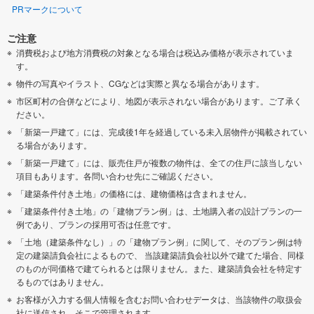
PRマークについて
ご注意
消費税および地方消費税の対象となる場合は税込み価格が表示されていま
す。
物件の写真やイラスト、CGなどは実際と異なる場合があります。
市区町村の合併などにより、地図が表示されない場合があります。ご了承く
ださい。
「新築一戸建て」には、完成後1年を経過している未入居物件が掲載されてい
る場合があります。
「新築一戸建て」には、販売住戸が複数の物件は、全ての住戸に該当しない
項目もあります。各問い合わせ先にご確認ください。
「建築条件付き土地」の価格には、建物価格は含まれません。
「建築条件付き土地」の「建物プラン例」は、土地購入者の設計プランの一
例であり、プランの採用可否は任意です。
「土地（建築条件なし）」の「建物プラン例」に関して、そのプラン例は特
定の建築請負会社によるもので、 当該建築請負会社以外で建てた場合、同様
のものが同価格で建てられるとは限りません。また、建築請負会社を特定す
るものではありません。
お客様が入力する個人情報を含むお問い合わせデータは、当該物件の取扱会
社に送信され、そこで管理されます。