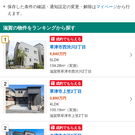
件
保存した条件の確認・通知設定の変更・解除は
マイページ
から行
で
えます。
通
知
滋賀の物件をランキングから探す
を
受
1
成約でもらえる
け
草津市西渋川2丁目
取
5,940万円
る
5LDK
・
134.28m
（実測）
2
条
滋賀県草津市西渋川2丁目
件
を
2
成約でもらえる
マ
草津市上笠2丁目
イ
3,890万円
ペ
4LDK
ー
100.19m
（実測）
2
滋賀県草津市上笠2丁目
ジ
に
2
成約でもらえる
保