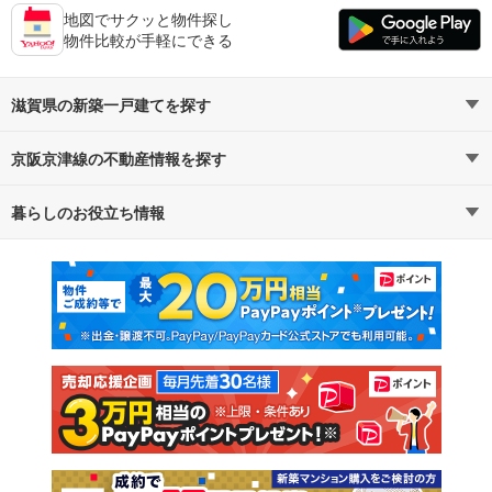
地図でサクッと物件探し
物件比較が手軽にできる
滋賀県の新築一戸建てを探す
京阪京津線の不動産情報を探す
路線・駅から探す
地域から探す
暮らしのお役立ち情報
不動産・住宅
賃貸住宅
通勤・通学時間から探す
地図から探す
マンションカタログ
教えて！住まいの先生
新築マンション
中古マンション
新築一戸建て
中古一戸建て
注文住宅
土地
売却査定