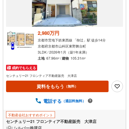
2,980万円
京都市営地下鉄東西線 「椥辻」駅 徒歩14分
京都府京都市山科区東野舞台町
3LDK / 2026年1月（築1年未満）
土地
67.96m
/
建物
105.31m
2
2
成約でもらえる
センチュリー21 フロンティア不動産販売 大津店
資料をもらう
（無料）
電話する
（通話料無料）
不動産会社おすすめポイント
センチュリー21 フロンティア不動産販売 大津店
シルバー推奨店