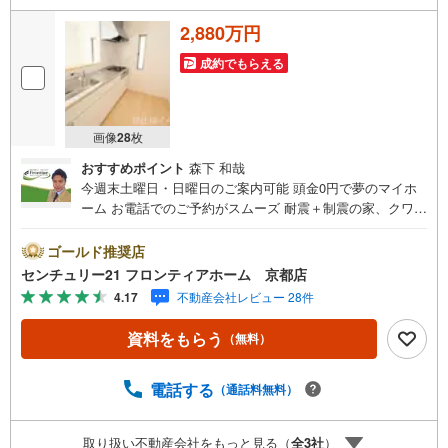
2,880万円
成約でもらえる
画像
28
枚
おすすめポイント
森下 和哉
今週末土曜日・日曜日のご案内可能 頭金0円で夢のマイホ
ーム お電話でのご予約がスムーズ 耐震＋制震の家、クワイ
エ！ご家族を守るおうち 立地・京阪京津線「追分駅」歩16
分（2080m）・藤尾小学校歩10分（800m）・皇子山中学校
ゴールド推奨店
歩59分（4700m） 特徴・耐震＋制震の家、クワイエ！制震
センチュリー21 フロンティアホーム 京都店
装置（SAFE365）で地震の揺れを抑え、耐震性能を維持・
4.17
不動産会社レビュー 28件
充実した収納スペースあり！お部屋を広々とご利用いただ
けます 弊社が選ばれる理由 1.お金の扱い方のプロ、ファイ
資料をもらう
（無料）
ナンシャルプランナーが資金計画をサポート！2.買い替え
などにも対応できる売却専門チームあり！3.たくさんの銀
行と繋がりがあるため、最も低金利になるように審査が可
電話する
（通話料無料）
能！4.物件のお引渡し後に必要になったお家のリフォーム
も弊社のリフォームプランナーがご提案！5.定期的にご連
取り扱い不動産会社をもっと見る（
全
3
社
）
絡を繋ぎ、有事の際に迅速にサポートいたします弊社は専