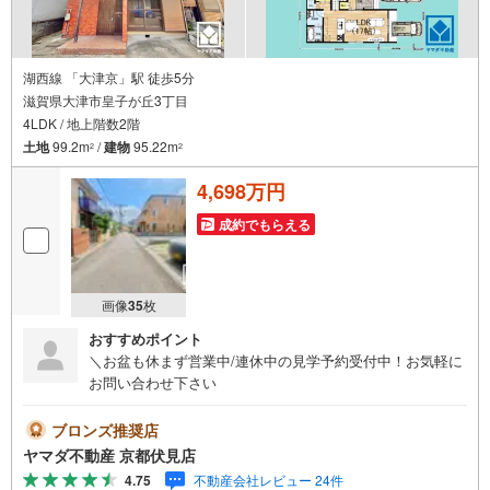
湖西線 「大津京」駅 徒歩5分
滋賀県大津市皇子が丘3丁目
4LDK / 地上階数2階
土地
99.2m
/
建物
95.22m
2
2
4,698万円
成約でもらえる
画像
35
枚
おすすめポイント
＼お盆も休まず営業中/連休中の見学予約受付中！お気軽に
お問い合わせ下さい
ブロンズ推奨店
ヤマダ不動産 京都伏見店
4.75
不動産会社レビュー 24件