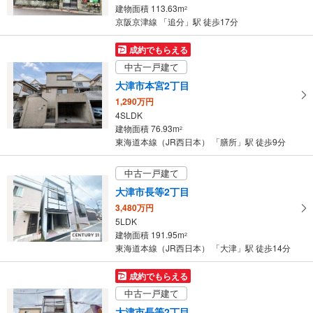
建物面積 113.63m
2
京阪京津線 「追分」駅 徒歩17分
成約でもらえる
中古一戸建て
大津市本宮2丁目
1,290万円
4SLDK
建物面積 76.93m
2
東海道本線（JR西日本） 「膳所」駅 徒歩9分
中古一戸建て
大津市長等2丁目
3,480万円
5LDK
建物面積 191.95m
2
東海道本線（JR西日本） 「大津」駅 徒歩14分
成約でもらえる
中古一戸建て
大津市長等2丁目