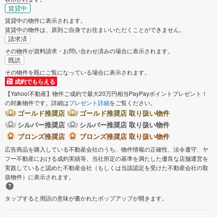
賃貸中
賃貸中の物件に表示されます。
賃貸中の物件は、原則ご自身でお住まいいただくことができません。
請求済
その物件が資料請求・お問い合わせ済みの場合に表示されます。
既読
その物件を既にご覧になっている場合に表示されます。
成約でもらえる
【Yahoo!不動産】物件ご成約で最大20万円相当PayPayポイントプレゼント！
の対象物件です。詳細は
プレゼント詳細
をご覧ください。
ゴールド推奨店
ゴールド推奨店 取り扱い物件
シルバー推奨店
シルバー推奨店 取り扱い物件
ブロンズ推奨店
ブロンズ推奨店 取り扱い物件
広告商品を購入している不動産会社のうち、物件情報の正確性、法令遵守、ヤ
フー不動産における成約実績等、当社所定の基準を満たした優良な店舗運営を
実践していると認めた不動産会社（もしくは当該認定を受けた不動産会社の取
扱物件）に表示されます。
タップすると用語の意味が書かれたポップアップが開きます。