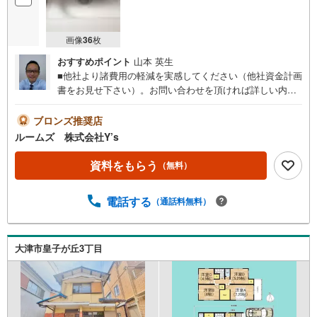
画像
36
枚
おすすめポイント
山本 英生
■他社より諸費用の軽減を実感してください（他社資金計画
書をお見せ下さい）。お問い合わせを頂ければ詳しい内容
をお知らせいたします。■お電話でお問合せを頂いた方がス
ムーズにお話が出来ます。■おまとめローン（消費者金融
ブロンズ推奨店
系・車のローン・カード系の借入・エアコン等の電化製
ルームズ 株式会社Y’s
品・引越業者代等）もおまとめ可 （株）ルームズ■積水ハ
ウスのMAST会員です。■営業マンの熱意とスピーディをモ
資料をもらう
（無料）
ットーにお客さん目線での営業を心がけており、営業マン
の差を実感してくださいね。■勤続年数が1年未満でも、ロ
電話する
（通話料無料）
ーンが受けられます（詳しくはスタッフまで）■自営業の社
長様で確定申告を過少申告でも相談可■夜遅くの案内が可能
です。例）夜の12:00でも結構です。■アフターサービスは
売主である建売会社が責任を持って対応いたします。■各種
大津市皇子が丘3丁目
提携住宅ローンや金利の安いネットバンクの取り扱いも可
能。ずっと固定のフラット35もご利用いただけます。火災
保険・登記手続き等の事務手続きも専任スタッフが丁寧に
対応いたします。■スマイティをご覧のお客様は右の緑色の
資料請求をクリック頂き（株）ルームズまでお問い合わ