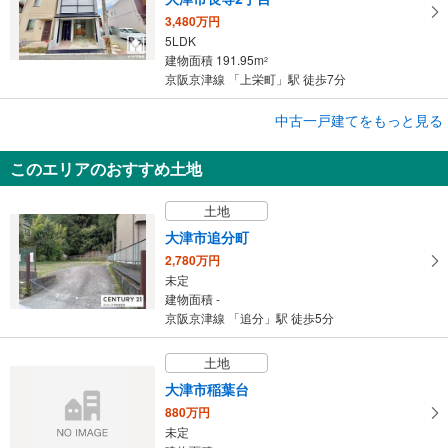
3,480万円
5LDK
建物面積 191.95m
2
京阪京津線 「上栄町」駅 徒歩7分
成約でもらえる
中古一戸建てをもっと見る
中古一戸建て
このエリアのおすすめ土地
大津市本宮2丁目
1,290万円
土地
4SLDK
建物面積 76.93m
2
大津市追分町
東海道本線（JR西日本） 「膳所」駅 徒歩9分
2,780万円
未定
建物面積 -
京阪京津線 「追分」駅 徒歩5分
土地
大津市稲葉台
880万円
未定