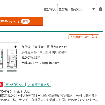
島根
岡山
広島
山口
9
)
京田辺市
(
30
)
水八幡宮参道ケーブル
(
38
)
阪急京都本線
(
106
)
並び替え
ダイニング15畳以上
鉄道宮福線
)
(
0
)
木津川市
京都丹後鉄道宮舞線
(
37
)
(
3
)
香川
愛媛
高知
保存した条件を見る
御山町
(
6
)
綴喜郡井手町
(
0
)
資料をもらう
無料
佐賀
長崎
熊本
大分
施工・品質・工法関連
置町
(
0
)
相楽郡和束町
(
0
)
人気物件TOP10入り
震、制震構造
設計住宅性能評価付き
山城村
(
0
)
船井郡京丹波町
(
0
)
（
0
）
謝野町
(
0
)
奈良線 「東福寺」駅 徒歩14分 他
この条件で検索する
この条件で検索する
この条件で検索する
この条件で検索する
この条件で検索する
この条件で検索する
市区町村以下を選択
市区町村を選択す
駅を選択する
京都府京都市東山区今熊野宝蔵町
住宅
（
0
）
大規模（総区画数50戸以上）
3LDK/地上3階
（
0
）
土地
46.77m
/
建物
84.98m
2
2
駅が始発駅
（
0
）
海まで2km以内
（
0
）
室内写真あり
水回り写真あり
る
全体
すめポイント
金子 大弘
3階建3LDK！■即入居可能！■お買い物施設が徒歩圏内！物件に関するお
合わせは（株）ランド 京都店までお気軽にお問い合わせくださいませ！
（
0
）
バリアフリー住宅
（
0
）
ンチュリー21ランドについて＞●センチュリー21ランド京都店は・・・