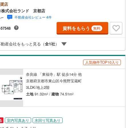
様のご希望をお客様の目線でご満足いただけるお住いを全力でお探し致し
奨店
け
（
0
）
平屋・1階建て
（
0
）
！●購入・売却・ローンのご相談など、些細なことでもお気軽にご相談下さ
1株式会社ランド 京都店
せ！●リフォームのご相談も承っております。○京阪鴨東線 「出町柳」駅
ルーム（納戸）
（
1
）
不動産会社レビュー 4件
-.--
6分○京都市営地下鉄烏丸線 「今出川」駅 徒歩約10分○営業時間:10:00～
00（火曜日・水曜日定休日※祝日は営業）事前にご連絡いただけますと、ス
資料をもらう
-57548
無料
ズにご案内が可能です。ご連絡お待ちしております！
ッチン
（
0
）
対面キッチン
（
2
）
不動産会社をもっと見る（
全
1
社
）
人気物件TOP10入り
機あり
（
1
）
奈良線 「東福寺」駅 徒歩14分 他
京都府京都市東山区今熊野宝蔵町
庭
3LDK/地上2階
ッキあり
（
0
）
土地
91.32m
/
建物
74.51m
2
2
インクローゼット
床下収納
（
0
）
室内写真あり
水回り写真あり
る