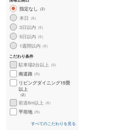
指定なし
（
2
）
本日
（
0
）
3日以内
（
0
）
5日以内
（
0
）
1週間以内
（
0
）
こだわり条件
駐車場2台以上
（
0
）
南道路
（
1
）
リビングダイニング15畳
以上
（
2
）
前道6m以上
（
0
）
平坦地
（
1
）
すべてのこだわりを見る