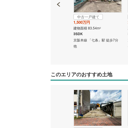
中古一戸建て
成約でもらえる
1,500万円
中古一戸建て
建物面積 83.54m
2
2,499万円
3SDK
建物面積 98.15m
2
徒歩6分
京阪本線 「七条」駅 徒歩7分
3LDK
他
奈良線 「東福寺」駅 徒歩19分
他
このエリアのおすすめ土地