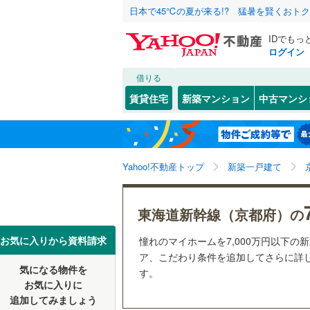
日本で45℃の夏が来る!? 猛暑を賢くおト
IDでもっ
ログイン
借りる
北海道
JR
北海道
東海道本線
こだわり条件
設備
賃貸住宅
新築マンション
中古マンシ
湖西線
(
22
床暖房
（
京都市
北区
(
27
)
東北
青森
舞鶴線
(
4
)
(
2
)
駐車場2
中京区
(
2
関東
東京
東海道新
Yahoo!不動産トップ
新築一戸建て
ＴＶモニ
南区
(
5
)
（
1
）
山科区
(
3
信越・北陸
新潟
地下鉄
京都市営
東海道新幹線（京都府）の
配置、向き、
京都府のそのほ
福知山市
東海
愛知
私鉄・その他
近鉄京都
お気に入りから資料請求
憧れのマイホームを7,000万円以下の
前道6m
かの地域
ア、こだわり条件を追加してさらに詳し
宇治市
(
7
叡山電鉄
気になる物件を
す。
近畿
大阪
平坦地
（
お気に入りに
城陽市
(
2
京阪宇治
追加してみましょう