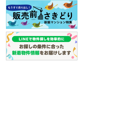
らえる
成約でもらえる
成約でもらえる
建て
中古一戸建て
中古一戸建て
3,500万円
3,850万円
55m
建物面積 52.64m
建物面積 70.2m
2
2
2
2LDK
1SLDK
鉄烏丸線 「五
京阪本線 「七条」駅 徒歩10分
近鉄京都線 「東寺」駅 徒
分 他
他
分 他