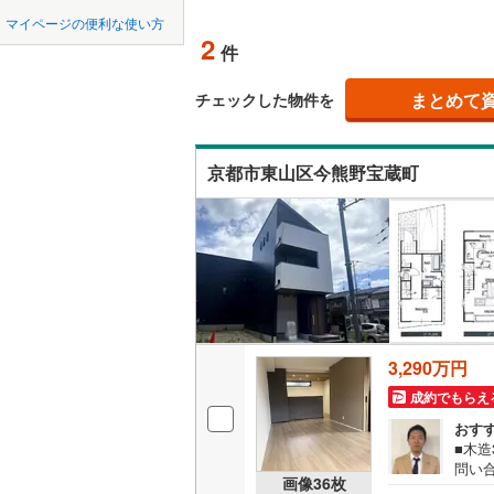
中国
LD
鳥取
八幡市
(
3
京阪石清
マイページの便利な使い方
2
リビング
件
南丹市
京都丹後
(
6
四国
徳島
（
2
）
久世郡久
まとめて
チェックした物件を
九州・沖縄
福岡
構造・規模・
相楽郡笠
京都市東山区今熊野宝蔵町
耐震、免
相楽郡南
（
0
）
与謝郡与
0
0
0
0
0
0
該当物件
該当物件
該当物件
該当物件
該当物件
該当物件
件
件
件
件
件
件
長期優良
立地
3,290万円
最寄りの
成約でもらえ
間取り、居室
おす
■木造
問い
吹き抜け
画像
36
枚
＜セ