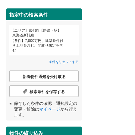
京丹後市
(
0
)
阪急嵐山線
(
41
)
乙訓郡大山崎町
京都丹後鉄道宮豊線
(
1
(
)
0
)
指定中の検索条件
綴喜郡宇治田原町
(
0
)
エリア
京都府【路線・駅】
宮崎
鹿児島
沖縄
東海道新幹線
相楽郡精華町
(
0
)
条件
7,000万円、建築条件付
き土地を含む、間取り未定を含
住宅性能評価付き
（
0
）
与謝郡伊根町
(
0
)
む
条件をリセットする
する
る
条件をリセットする
条件をリセットする
条件をリセットする
条件をリセットする
条件をリセットする
条件をリセットする
こ
新着物件通知を受け取る
の
検
索
検索条件を保存する
条
件
小学校まで1km以内
（
1
）
保存した条件の確認・通知設定の
で
変更・解除は
マイページ
から行え
通
ます。
知
を
間取り変更可能
（
0
）
受
物件の絞り込み