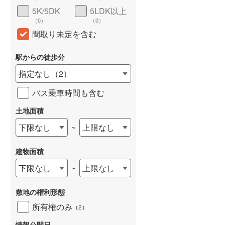
5K/5DK
5LDK以上
（
0
）
（
0
）
間取り未定を含む
駅からの徒歩分
指定なし
（
2
）
バス乗車時間も含む
土地面積
下限なし
上限なし
~
建物面積
下限なし
上限なし
~
敷地の権利形態
所有権のみ
（
2
）
情報公開日