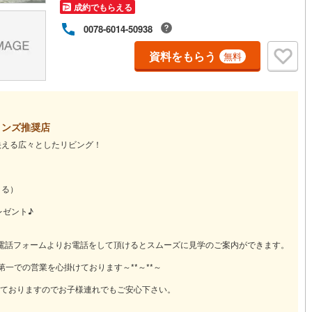
成約でもらえる
0078-6014-50938
資料をもらう
無料
ロンズ推奨店
映える広々としたリビング！
よる）
レゼント♪
、下記電話フォームよりお電話をして頂けるとスムーズに見学のご案内ができます。
第一での営業を心掛けております～**～**～
ておりますのでお子様連れでもご安心下さい。