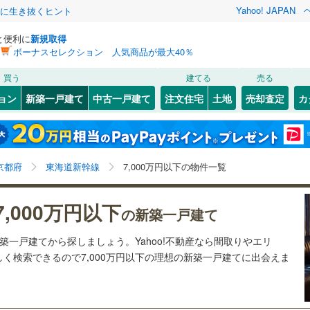
Yahoo! JAPAN
クに生き抜くヒント
と便利に
新規取得
ボーナスセレクション 人気商品が最大40％
検索条件を保存しました
買う
建てる
売る
（JR西日本）
(
94
)
小浜線
(
0
)
ョン
新築一戸建て
中古一戸建て
注文住宅
土地
売却査定
カ
この検索条件の新着物件通知は、
マイページ
から設定できます。
)
福知山線
(
0
)
0
）
オール電化
（
0
）
上京区
(
16
)
岩手
宮城
秋田
山形
奈良線
(
194
)
台以上
（
0
）
ビルトインガレージ
（
0
）
)
東山区
(
4
)
京都府、東海道新幹線、7,000万円、建築条件付き土地
神奈川
埼玉
千葉
茨城
幹線
(
2
)
京都府
東海道新幹線
7,000万円以下の物件一覧
タ付インターホン
防犯カメラ
（
0
）
右京区
(
59
)
を含む、間取り未定を含む
5
)
西京区
(
35
)
長野
富山
石川
福井
地下鉄烏丸線
(
55
)
京都市営地下鉄東西線
(
99
)
7,000万円以下
の新築一戸建て
建ち方、日当たり
閉じる
閉じる
お気に入りリストを見る
お気に入りリストを見る
閉じる
閉じる
(
0
)
舞鶴市
(
3
)
岐阜
静岡
三重
線
(
173
)
京福電気鉄道嵐山本線
(
56
)
新築一戸建てから探しましょう。Yahoo!不動産なら間取りやエリ
検索条件を保存する
以上
（
0
）
角地
（
0
）
く検索できるので7,000万円以下の理想の新築一戸建てに出会えま
7
)
宮津市
(
0
)
叡山本線
(
25
)
嵯峨野観光鉄道
(
14
)
マイページ
兵庫
京都
滋賀
奈良
1
）
0
)
向日市
(
11
)
線
(
87
)
京阪京津線
(
30
)