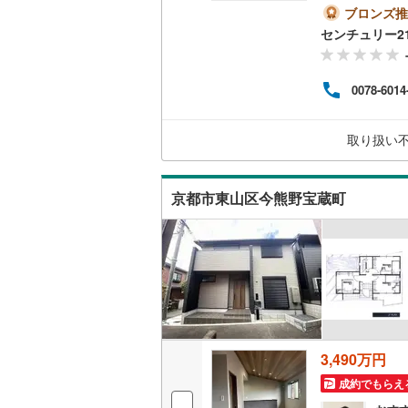
お客
ブロンズ推
二世帯向
ます
センチュリー2
いま
サービス
徒歩約
20:
0078-6014
ムー
キッチン
独立型キ
取り扱い
浴室
京都市東山区今熊野宝蔵町
浴室乾燥
バルコニー、
ウッドデ
収納
3,490万円
ウォーク
成約でもらえ
（
1
）