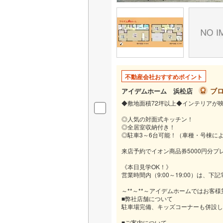
不動産会社おすすめポイント
ブ
アイデムホーム 浜松店
◆敷地面積72坪以上◆インテリアが
◎人気の対面式キッチン！
◎全居室収納付き！
◎駐車3～6台可能！（車種・号棟に
来店予約でイオン商品券5000円分プ
《本日見学OK！》
営業時間内（9:00～19:00）は
～**～**～アイデムホームではお客様
■弊社店舗について
駐車場完備、キッズコーナーも併設し
■ご案内について