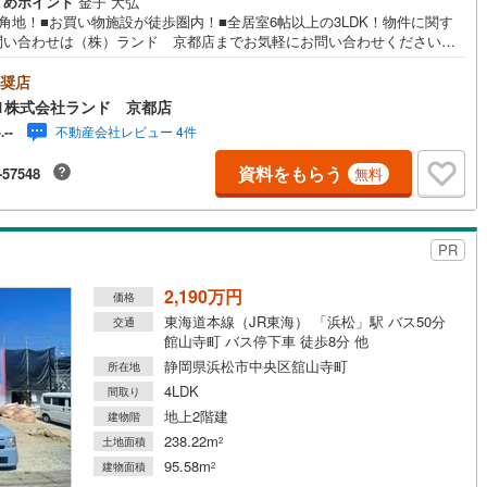
すめポイント
金子 大弘
角地！■お買い物施設が徒歩圏内！■全居室6帖以上の3LDK！物件に関す
問い合わせは（株）ランド 京都店までお気軽にお問い合わせくださいま
契約、入居関連など
＜センチュリー21ランドについて＞●センチュリー21ランド京都店
・・ お客様のご希望をお客様の目線でご満足いただけるお住いを全力で
奨店
能
（
2
）
し致します！●購入・売却・ローンのご相談など、些細なことでもお気軽に
1株式会社ランド 京都店
談下さいませ！●リフォームのご相談も承っております。○京阪鴨東線 「出
不動産会社レビュー 4件
-.--
駅 徒歩約6分○京都市営地下鉄烏丸線 「今出川」駅 徒歩約10分○営業時
応
0:00～20:00（火曜日・水曜日定休日※祝日は営業）事前にご連絡いただけ
資料をもらう
-57548
無料
と、スムーズにご案内が可能です。ご連絡お待ちしております！
ン内見(相談)可
（
0
）
IT重説可
（
0
）
ン対応とは？
PR
2,190万円
価格
東海道本線（JR東海） 「浜松」駅 バス50分
交通
館山寺町 バス停下車 徒歩8分 他
静岡県浜松市中央区舘山寺町
所在地
4LDK
間取り
地上2階建
建物階
238.22m
土地面積
2
95.58m
建物面積
2