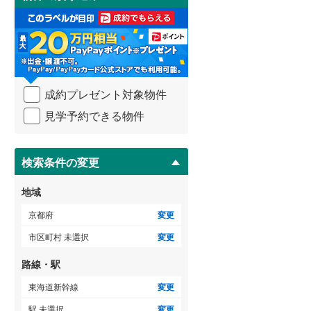
け
3階建て以上
（
1
）
取
る
・
条
件
を
成約プレゼント対象物件
マ
イ
見学予約できる物件
ペ
ー
ジ
に
検索条件の変更
保
存
地域
す
る
京都府
変更
市区町村 未選択
変更
路線・駅
東海道新幹線
変更
駅 未選択
変更