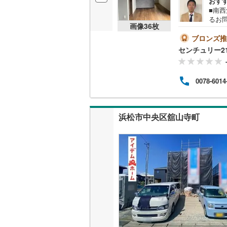
おす
■南西
るお
販売、価格、
画像
36
枚
せ！
は・
ブロンズ推
即入居可
お探
センチュリー2
ご相
町柳」
オンライン対
間:1
0078-6014
ます
オンライ
オンライ
浜松市中央区舘山寺町