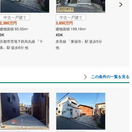
中古一戸建て
中古一戸建て
成約でも
2,380万円
3,850万円
中古一戸
建物面積 60.05m
建物面積 199.16m
2
2
2,580万円
3K
4DK
建物面積 88.
京都市営地下鉄烏丸線 「十
奈良線 「東福寺」駅 徒歩5分
2SLDK
条」駅 徒歩6分 他
他
京都市営地下
条」駅 徒歩8
この条件の一覧を見る