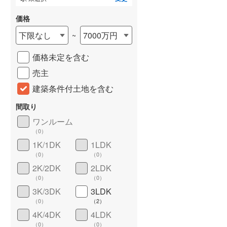
価格
下限なし
7000万円
~
価格未定を含む
売主
建築条件付土地を含む
間取り
詳しく見る
ワンルーム
（
0
）
1K/1DK
1LDK
（
0
）
（
0
）
2K/2DK
2LDK
（
0
）
（
0
）
3K/3DK
3LDK
（
0
）
（
2
）
4K/4DK
4LDK
（
0
）
（
0
）