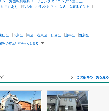
チン
浴室乾燥機あり
リビングダイニング15畳以上
（納戸）あり
平坦地
小学校まで1km以内
3階建て以上
東山区
下京区
南区
右京区
伏見区
山科区
西京区
京都府の市区町村をもっと見る
て
この条件の一覧を見る