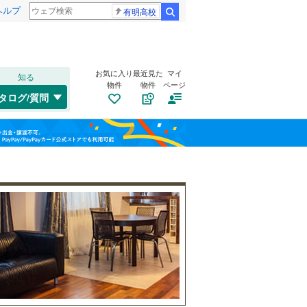
ヘルプ
有明高校
検索
お気に入り
最近見た
マイ
知る
物件
物件
ページ
関西本線（JR西日本）
(
33
)
タログ/質問
山陰本線
(
60
)
トイレ２か所
（
1
）
左京区
(
25
)
福島
片町線
(
61
)
太陽光発電システム
（
0
）
下京区
(
3
)
栃木
群馬
山梨
伏見区
(
123
)
綾部市
(
1
)
京福電気鉄道北野線
(
45
)
南道路
（
1
）
亀岡市
(
11
)
京阪本線
(
109
)
和歌山
長岡京市
(
10
)
京阪鴨東線
(
8
)