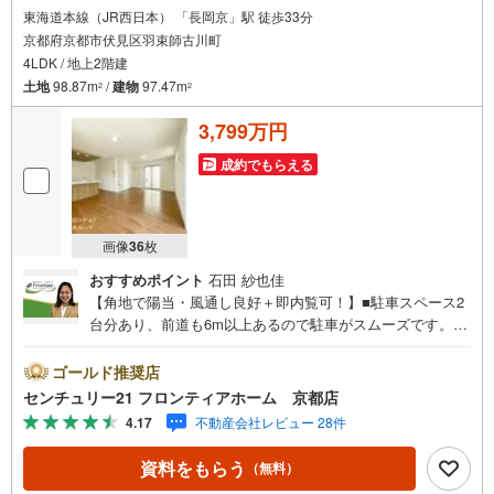
1.お金の扱い方のプロ、ファイナンシャルプランナーが資金計画をサポー
東海道本線（JR西日本） 「長岡京」駅 徒歩33分
ト！
京都府京都市伏見区羽束師古川町
2.買い替えなどにも対応できる売却専門チームあり！
4LDK / 地上2階建
3.たくさんの銀行と繋がりがあるため、最も低金利になるように審査が可
能！
土地
98.87m
/
建物
97.47m
2
2
4.物件のお引渡し後に必要になったお家のリフォームも弊社のリフォームプ
ランナーがご提案！
3,799万円
5.定期的にご連絡を繋ぎ、有事の際に迅速にサポートいたします
成約でもらえる
画像
36
枚
おすすめポイント
石田 紗也佳
【角地で陽当・風通し良好＋即内覧可！】■駐車スペース2
台分あり、前道も6m以上あるので駐車がスムーズです。■
全居室収納がありお部屋を広く使えます■19帖のリビング
は3面採光で明るい空間です 特徴・浴室暖房乾燥機がつい
ゴールド推奨店
て雨の日にも心強い設備です。・キッチンには食器洗浄乾
センチュリー21 フロンティアホーム 京都店
燥機がついて家事の負担を減らせます。・スーパーまで徒
4.17
不動産会社レビュー 28件
歩10分圏内でお買い物にも気軽な距離です。 立地・羽束師
小学校まで徒歩約14分・神川中学校まで徒歩約11分 弊社が
資料をもらう
（無料）
選ばれる理由 1.お金の扱い方のプロ、ファイナンシャルプ