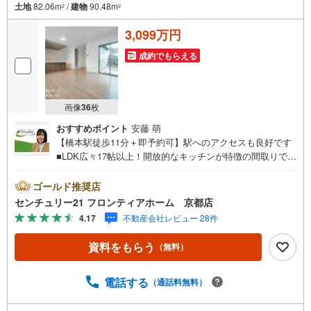
土地
82.06m
/
建物
90.48m
2
2
3,099万円
成約でもらえる
画像
36
枚
おすすめポイント
安藤 萌
【橋本駅徒歩11分＋即予約可】駅へのアクセスも良好です
■LDK広々17帖以上！開放的なキッチンが特徴の間取りです
■食洗器付きで家事も時短できます■広々としたSICはレジ
ャー用品も楽に収納できます 特徴・浴室乾燥暖房機能付
ゴールド推奨店
き！寒い冬も快適なバスタイムをお送りいただけます・ロ
センチュリー21 フロンティアホーム 京都店
フト付きで子供の遊び場としても収納としても大活躍！季
4.17
不動産会社レビュー 28件
節ものやレジャー用品も楽に収納できますね 立地・橋本小
学校まで徒歩約22分・男山第三中学校まで徒歩約31分 弊社
資料をもらう
（無料）
が選ばれる理由 1.お金の扱い方のプロ、ファイナンシャル
プランナーが資金計画をサポート！2.買い替えなどにも対
応できる売却専門チームあり！3.たくさんの銀行と繋がり
電話する
（通話料無料）
があるため、最も低金利になるように審査が可能！4.物件
のお引渡し後に必要になったお家のリフォームも弊社のリ