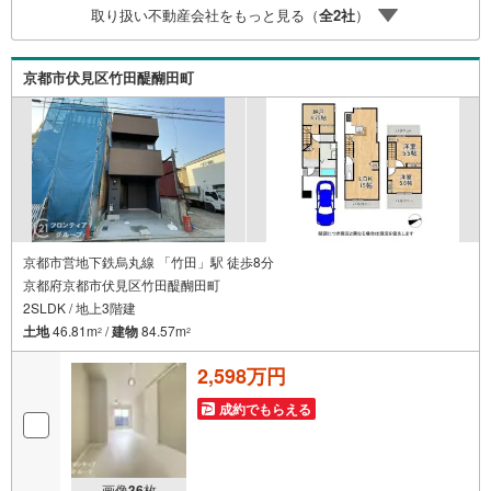
取り扱い不動産会社をもっと見る（
全
2
社
）
ームプランナーがご提案！5.定期的にご連絡を繋ぎ、有事
の際に迅速にサポートいたします弊社は専門家同士が連携
をとっているため、より多くの知見がございます。お気軽
京都市伏見区竹田醍醐田町
にお問合せください！
京都市営地下鉄烏丸線 「竹田」駅 徒歩8分
京都府京都市伏見区竹田醍醐田町
2SLDK / 地上3階建
土地
46.81m
/
建物
84.57m
2
2
2,598万円
成約でもらえる
画像
36
枚