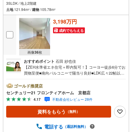
3SLDK / 地上2階建
土地
121.94m
/
建物
105.78m
2
2
3,198万円
成約でもらえる
画像
36
枚
おすすめポイント
石田 紗也佳
【ZEH水準省エネ住宅＋即内覧可！】コーヨー徒歩6分でお
買物至便■南向バルコニーで陽当り良好■LDK広々22帖以上
でゆったりとした空間です■ウォークインクローゼット付き
で収納充実ですね 特徴・駐車場2台可能で家族で複数台お
ゴールド推奨店
持ちの方も安心です・カウンターキッチンで家族との会話
センチュリー21 フロンティアホーム 京都店
も弾みますね・保育園徒歩5分でお子様の送迎も困りません
4.17
不動産会社レビュー 28件
立地・八幡小学校まで徒歩約5分・男山中学校まで徒歩約9
分 弊社が選ばれる理由 1.お金の扱い方のプロ、ファイナン
資料をもらう
（無料）
シャルプランナーが資金計画をサポート！2.買い替えなど
にも対応できる売却専門チームあり！3.たくさんの銀行と
繋がりがあるため、最も低金利になるように審査が可能！
電話する
（通話料無料）
4.物件のお引渡し後に必要になったお家のリフォームも弊