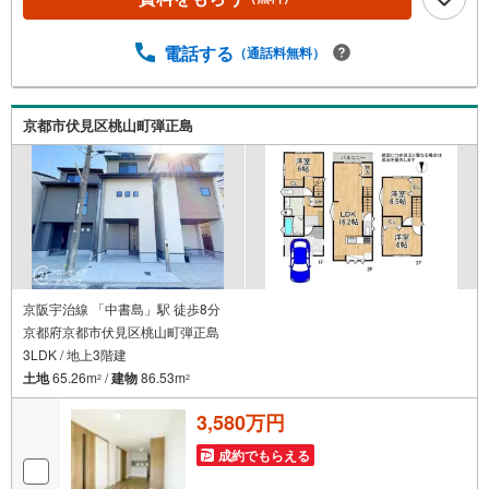
相談承ります！（カーポートの設置、間取りの一部変更な
どご提案可能 ） ・365日営業中！お客様のご都合に合わせ
てご案内 →現地/物件見学（約30分～） →ご希望条件のご
電話する
（通話料無料）
相談（約30分～） →資金計画やローンのご相談（約30分
～） お気軽にお問い合わせください！
京都市伏見区桃山町弾正島
京阪宇治線 「中書島」駅 徒歩8分
京都府京都市伏見区桃山町弾正島
3LDK / 地上3階建
土地
65.26m
/
建物
86.53m
2
2
3,580万円
成約でもらえる