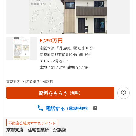
6,290万円
京阪本線 「丹波橋」駅 徒歩10分
京都府京都市伏見区桃山町正宗
3LDK（2号地） /
土地
131.75m
/
建物
94.4m
2
2
京都支店 住宅営業所 分譲店
資料をもらう
（無料）
電話する
（通話料無料）
不動産会社おすすめポイント
京都支店 住宅営業所 分譲店