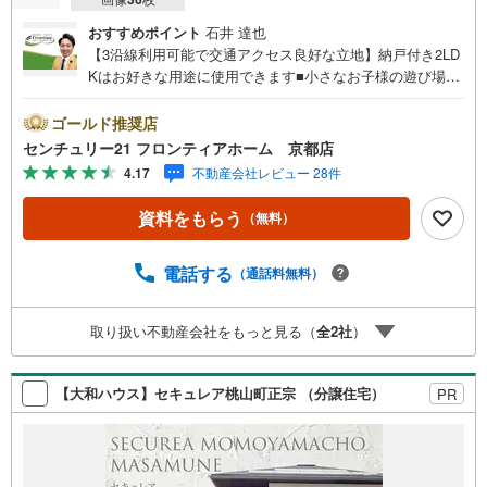
おすすめポイント
石井 達也
【3沿線利用可能で交通アクセス良好な立地】納戸付き2LD
Kはお好きな用途に使用できます■小さなお子様の遊び場に
嬉しい公園徒歩約1分■食器洗浄乾燥機付きで家事の時短に
なりますね！■南東向きバルコニーは2ヶ所あるのでお洗濯
ゴールド推奨店
物が多くても困りません 特徴・小学校徒歩約8分でお子様
センチュリー21 フロンティアホーム 京都店
の通学も安心な距離・対面式キッチンで家族とコミュニケ
4.17
不動産会社レビュー 28件
ーションを取りながら家事ができます・浴室暖房換気乾燥
機付きで雨の日でもお洗濯物を乾かせます・各居室収納で
資料をもらう
（無料）
荷物が多くても整理整頓が可能・ファミリーマート徒歩約4
分、スーパーフレスコ徒歩約9分で日常のお買い物にも便利
です・トイレは2ヶ所設置なので家族が多くても快適に使用
電話する
（通話料無料）
できます 立地・武田小学校まで徒歩約8分・藤森中学校ま
で徒歩約16分 弊社が選ばれる理由 1.お金の扱い方のプロ、
取り扱い不動産会社をもっと見る（
全
2
社
）
ファイナンシャルプランナーが資金計画をサポート！2.買
い替えなどにも対応できる売却専門チームあり！3.たくさ
んの銀行と繋がりがあるため、最も低金利になるように審
【大和ハウス】セキュレア桃山町正宗 （分譲住宅）
PR
査が可能！お気軽にお問合せください！