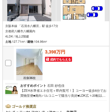
京阪本線 「石清水八幡宮」駅 徒歩17分
京都府八幡市八幡園内
4LDK / 地上2階建
土地
127.71m
/
建物
104.96m
2
2
3,398万円
成約でもらえる
画像
36
枚
おすすめポイント
石田 紗也佳
【ZEH水準省エネ住宅＋即内覧可！】コーヨー徒歩6分でお
買物至便■南向バルコニーで陽当り良好■LDK広々20帖以上
でゆったりとした空間です■ウォークインクローゼット付き
で収納充実ですね 特徴・駐車場2台可能で家族で複数台お
ゴールド推奨店
持ちの方も安心です・カウンターキッチンで家族との会話
センチュリー21 フロンティアホーム 京都店