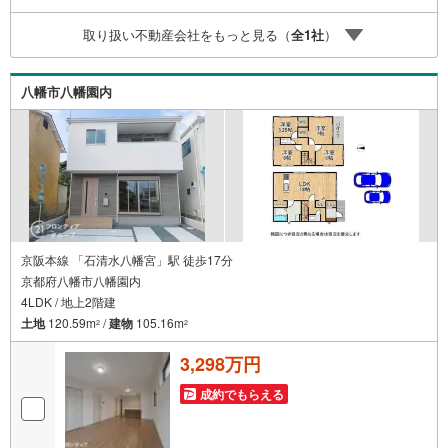
社のリフォームプランナーがご提案！5.定期的にご連絡を
取り扱い不動産会社をもっと見る（
全
1
社
）
繋ぎ、有事の際に迅速にサポートいたします弊社は専門家
同士が連携をとっているため、より多くの知見がございま
す。お気軽にお問合せください！
八幡市八幡園内
京阪本線 「石清水八幡宮」駅 徒歩17分
京都府八幡市八幡園内
4LDK / 地上2階建
土地
120.59m
/
建物
105.16m
2
2
3,298万円
成約でもらえる