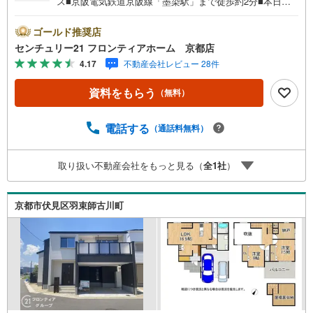
ス■京阪電気鉄道京阪線「墨染駅」まで徒歩約2分■本日ご
内覧可能！■当日のご相談予約はお電話がスムーズ 特徴・2
階リビングは日中の自然光をたっぷり取り入れることがで
ゴールド推奨店
き、通行人や隣家からの視線を避けやすくなり、プライバ
センチュリー21 フロンティアホーム 京都店
シーが守られます。・全居室6帖以上、天井物入があり、お
4.17
不動産会社レビュー 28件
部屋を広々と使えます・システムキッチン、ユニットバ
ス、TVモニター付インターホン、独立洗面台など設備も豊
資料をもらう
（無料）
富にございます 立地・藤ノ森小学校まで徒歩約7分・藤森
中学校まで徒歩約19分 弊社について・センチュリー21グル
ープ売上販売・契約件数 全国1位の実績（2023年時点・全
電話する
（通話料無料）
国991店舗中）・リフォームなどのご相談承ります（カーポ
ートの設置、間取りの一部変更などご提案可）・365日営業
取り扱い不動産会社をもっと見る（
全
1
社
）
中！お客様のご都合に合わせてご案内→現地/物件見学（約
30分～）→ご希望条件のご相談（約30分～）→資金計画や
ローンのご相談（約30分～）→ご売却相談（約30分～）お
京都市伏見区羽束師古川町
気軽にお問い合わせください！