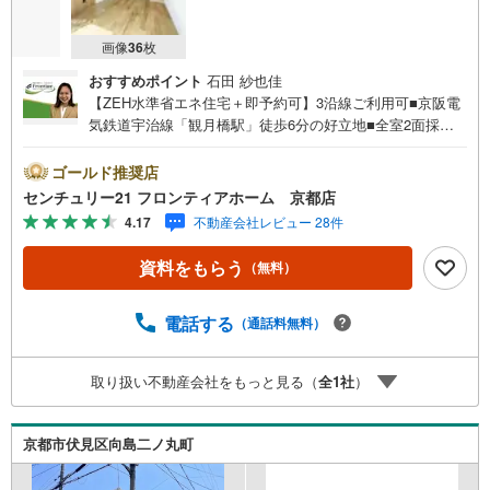
画像
36
枚
おすすめポイント
石田 紗也佳
【ZEH水準省エネ住宅＋即予約可】3沿線ご利用可■京阪電
気鉄道宇治線「観月橋駅」徒歩6分の好立地■全室2面採
光・南向きバルコニー■伏見南浜小学校まで徒歩5分で小さ
なお子様の通学も安心の距離 特徴・リビング全体を見渡せ
ゴールド推奨店
るカウンターキッチン！・全室洋室、各居室収納スペース
センチュリー21 フロンティアホーム 京都店
付き！・駐車スペース完備！・防犯面も安心なTVモニター
4.17
不動産会社レビュー 28件
付きインターホン！・トイレは2か所あり忙しい朝もスムー
ズ！・スーパー・コンビニまで近く生活至便！ 立地・京都
資料をもらう
（無料）
市立伏見南浜小学校まで徒歩約5分・京都市立桃陵中学校ま
で徒歩約4分 弊社が選ばれる理由 1.お金の扱い方のプロ、
ファイナンシャルプランナーが資金計画をサポート！2.買
電話する
（通話料無料）
い替えなどにも対応できる売却専門チームあり！3.たくさ
んの銀行と繋がりがあるため、最も低金利になるように審
取り扱い不動産会社をもっと見る（
全
1
社
）
査が可能！4.物件のお引渡し後に必要になったお家のリフ
ォームも弊社のリフォームプランナーがご提案！5.定期的
にご連絡を繋ぎ、有事の際に迅速にサポートいたします
京都市伏見区向島二ノ丸町