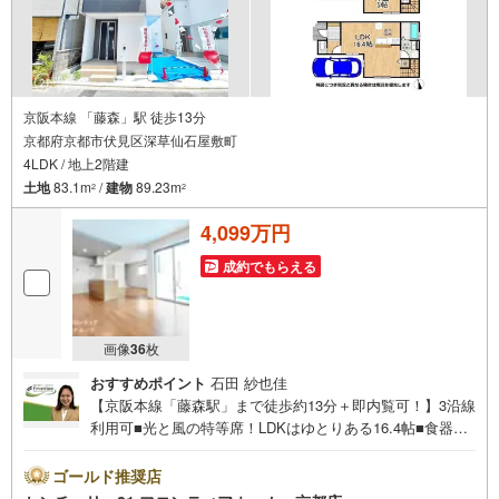
京阪本線 「藤森」駅 徒歩13分
京都府京都市伏見区深草仙石屋敷町
4LDK / 地上2階建
土地
83.1m
/
建物
89.23m
2
2
4,099万円
成約でもらえる
画像
36
枚
おすすめポイント
石田 紗也佳
【京阪本線「藤森駅」まで徒歩約13分＋即内覧可！】3沿線
利用可■光と風の特等席！LDKはゆとりある16.4帖■食器洗
浄乾燥機や浴室乾燥機など設備充実■便利なウォークインク
ローゼット完備 特徴・浄水器一体型のシステムキッチンを
ゴールド推奨店
採用・お出かけ前のチェックに便利な玄関ミラー付き・小