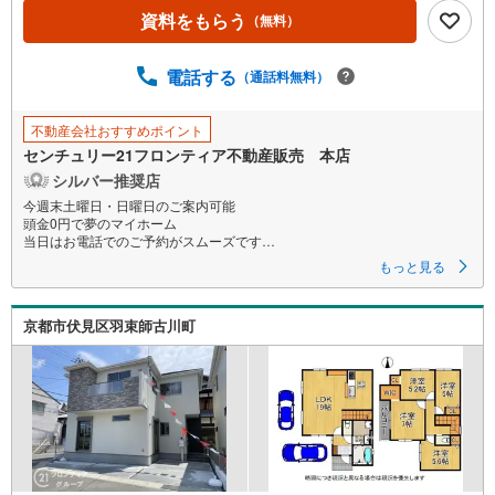
資料をもらう
（無料）
電話する
（通話料無料）
不動産会社おすすめポイント
センチュリー21フロンティア不動産販売 本店
シルバー推奨店
今週末土曜日・日曜日のご案内可能
頭金0円で夢のマイホーム
当日はお電話でのご予約がスムーズです
最長35年の定期点検・長期保証で安心
もっと見る
立地
・おおさか東線「城北公園通駅」歩12分（960m）
京都市伏見区羽束師古川町
・大阪メトロ谷町線「千林大宮駅」歩16分（1240m）
・生江小学校徒歩7分（511m）
・大宮中学校徒歩9分（661m）
特徴
・住宅性能評価5分野7項目で最も高い等級取得を標準化！最長35年の定期
点検・長期保証で安心
・車庫付/LDK17帖以上/ウォークインクローゼット付/2路線利用可
弊社が選ばれる理由