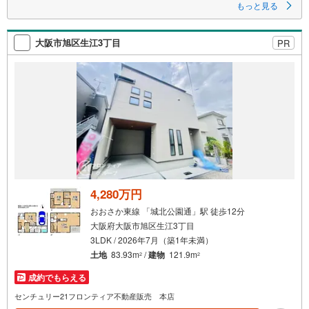
もっと見る
大阪市旭区生江3丁目
PR
4,280万円
おおさか東線 「城北公園通」駅 徒歩12分
大阪府大阪市旭区生江3丁目
3LDK / 2026年7月（築1年未満）
土地
83.93m
/
建物
121.9m
2
2
成約でもらえる
センチュリー21フロンティア不動産販売 本店