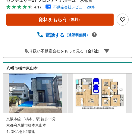
も弾みますね・保育園徒歩5分でお子様の送迎も困りません
4.17
不動産会社レビュー 28件
立地・八幡小学校まで徒歩約5分・男山中学校まで徒歩約9
分 弊社が選ばれる理由 1.お金の扱い方のプロ、ファイナン
資料をもらう
（無料）
シャルプランナーが資金計画をサポート！2.買い替えなど
にも対応できる売却専門チームあり！3.たくさんの銀行と
繋がりがあるため、最も低金利になるように審査が可能！
電話する
（通話料無料）
4.物件のお引渡し後に必要になったお家のリフォームも弊
社のリフォームプランナーがご提案！5.定期的にご連絡を
取り扱い不動産会社をもっと見る（
全
1
社
）
繋ぎ、有事の際に迅速にサポートいたします弊社は専門家
同士が連携をとっているため、より多くの知見がございま
す。お気軽にお問合せください！
八幡市橋本東山本
京阪本線 「橋本」駅 徒歩11分
京都府八幡市橋本東山本
4LDK / 地上2階建