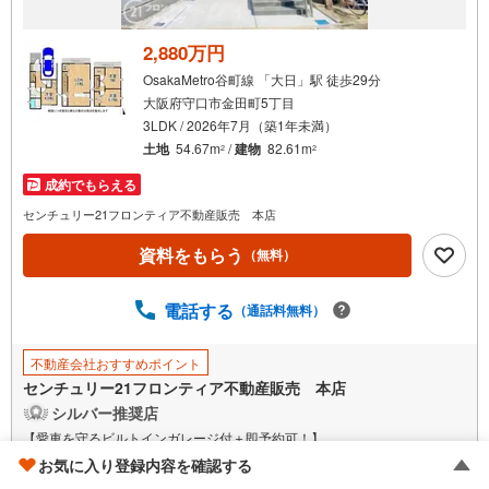
2,880万円
OsakaMetro谷町線 「大日」駅 徒歩29分
大阪府守口市金田町5丁目
3LDK / 2026年7月（築1年未満）
土地
54.67m
/
建物
82.61m
2
2
成約でもらえる
センチュリー21フロンティア不動産販売 本店
資料をもらう
（無料）
電話する
（通話料無料）
不動産会社おすすめポイント
センチュリー21フロンティア不動産販売 本店
シルバー推奨店
【愛車を守るビルトインガレージ付＋即予約可！】
■全居室収納完備で室内スッキリ
お気に入り登録内容を確認する
■開放感溢れるLDK15帖