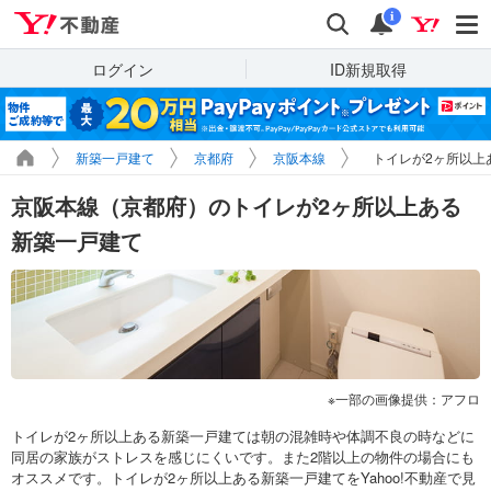
Yahoo!不動産
検索
通知
i
ログイン
ID新規取得
新築一戸建て
京都府
京阪本線
トイレが2ヶ所以上
京阪本線（京都府）のトイレが2ヶ所以上ある
新築一戸建て
一部の画像提供：アフロ
トイレが2ヶ所以上ある新築一戸建ては朝の混雑時や体調不良の時などに
同居の家族がストレスを感じにくいです。また2階以上の物件の場合にも
オススメです。トイレが2ヶ所以上ある新築一戸建てをYahoo!不動産で見