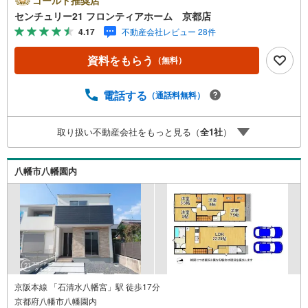
階段を採用しています。・バルコニーが2箇所あり、洗濯物
センチュリー21 フロンティアホーム 京都店
が多い日でも安心です。・フレスコ向島店まで徒歩6分で、
4.17
不動産会社レビュー 28件
毎日のお買い物にも便利な立地です。 立地・向島秀蓮小中
学校まで徒歩約4分 弊社が選ばれる理由 1.お金の扱い方の
資料をもらう
（無料）
プロ、ファイナンシャルプランナーが資金計画をサポー
ト！2.買い替えなどにも対応できる売却専門チームあり！
3.たくさんの銀行と繋がりがあるため、最も低金利になる
電話する
（通話料無料）
ように審査が可能！4.物件のお引渡し後に必要になったお
家のリフォームも弊社のリフォームプランナーがご提案！
取り扱い不動産会社をもっと見る（
全
1
社
）
5.定期的にご連絡を繋ぎ、有事の際に迅速にサポートいた
します弊社は専門家同士が連携をとっているため、より多
くの知見がございます。お気軽にお問合せください！
八幡市八幡園内
京阪本線 「石清水八幡宮」駅 徒歩17分
京都府八幡市八幡園内