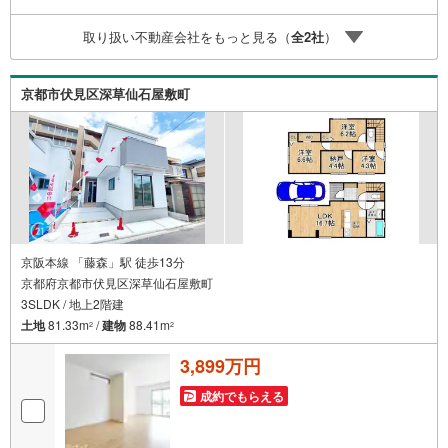
替えなどにも対応できる売却専門チームあり！3.たくさん
の銀行と繋がりがあるため、最も低金利になるように審査
取り扱い不動産会社をもっと見る（
全
2
社
）
が可能！4.物件のお引渡し後に必要になったお家のリフォ
ームも弊社のリフォームプランナーがご提案！5.定期的に
ご連絡を繋ぎ、有事の際に迅速にサポートいたします
京都市伏見区深草仙石屋敷町
京阪本線 「藤森」駅 徒歩13分
京都府京都市伏見区深草仙石屋敷町
3SLDK / 地上2階建
土地
81.33m
/
建物
88.41m
2
2
3,899万円
成約でもらえる