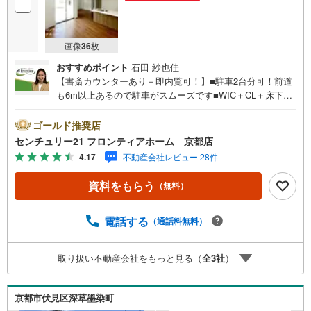
画像
36
枚
おすすめポイント
石田 紗也佳
【書斎カウンターあり＋即内覧可！】■駐車2台分可！前道
も6m以上あるので駐車がスムーズです■WIC＋CL＋床下収
納と収納充実！■18.6帖のゆったりとしたリビングは2面採
光で明るい空間です 特徴・浴室暖房乾燥機がついて雨の日
ゴールド推奨店
にも心強い設備です。・キッチンには食器洗浄乾燥機がつ
センチュリー21 フロンティアホーム 京都店
いて家事の負担を減らせます。・スーパーまで徒歩10分圏
4.17
不動産会社レビュー 28件
内でお買い物にも気軽な距離です。 立地・羽束師小学校ま
で徒歩約14分・神川中学校まで徒歩約11分 弊社が選ばれる
資料をもらう
（無料）
理由 1.お金の扱い方のプロ、ファイナンシャルプランナー
が資金計画をサポート！2.買い替えなどにも対応できる売
却専門チームあり！3.たくさんの銀行と繋がりがあるた
電話する
（通話料無料）
め、最も低金利になるように審査が可能！4.物件のお引渡
し後に必要になったお家のリフォームも弊社のリフォーム
取り扱い不動産会社をもっと見る（
全
3
社
）
プランナーがご提案！5.定期的にご連絡を繋ぎ、有事の際
に迅速にサポートいたします弊社は専門家同士が連携をと
っているため、より多くの知見がございます。お気軽にお
京都市伏見区深草墨染町
問合せください！