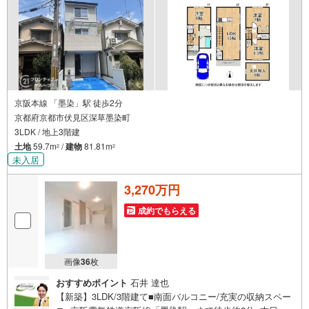
京阪本線 「墨染」駅 徒歩2分
京都府京都市伏見区深草墨染町
3LDK / 地上3階建
土地
59.7m
/
建物
81.81m
2
2
未入居
3,270万円
成約でもらえる
画像
36
枚
おすすめポイント
石井 達也
【新築】3LDK/3階建て■南面バルコニー/充実の収納スペー