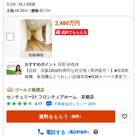
2LDK / 地上3階建
土地
48.38m
/
建物
80.7m
2
2
2,480万円
成約でもらえる
画像
36
枚
おすすめポイント
石田 紗也佳
【近鉄、京阪2路線利用可な好立地＋即内覧可！】■浴室乾
燥機、食洗機などうれしい設備充実■収納スペース豊富でお
荷物の多い方でも安心です■スーパーコンビニ徒歩6分でお
買い物至便 特徴・水回りが1階に集約された家事動線を考
ゴールド推奨店
慮した生活しやすい間取り・閑静な住宅街に位置し静かな
センチュリー21 フロンティアホーム 京都店
住環境です・物が多くなりがちなキッチンもすっきりと片
4.17
不動産会社レビュー 28件
付くパントリーつき・大きなお荷物も入りそうな広々とし
た玄関土間・小中学校徒歩6分で9年間の通学も安心の距離
資料をもらう
（無料）
立地・向島秀蓮小学校まで徒歩約6分・向島秀蓮中学校まで
徒歩約6分 弊社が選ばれる理由 1.お金の扱い方のプロ、フ
ァイナンシャルプランナーが資金計画をサポート！2.買い
電話する
（通話料無料）