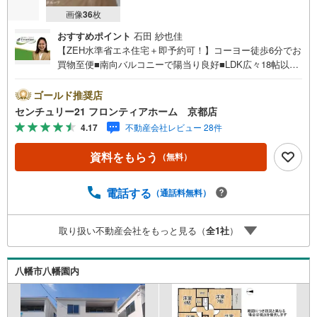
画像
36
枚
おすすめポイント
石田 紗也佳
【ZEH水準省エネ住宅＋即予約可！】コーヨー徒歩6分でお
買物至便■南向バルコニーで陽当り良好■LDK広々18帖以上
でゆったりとした空間です■ウォークインクローゼット付き
で収納充実ですね 特徴・駐車場2台可能で家族で複数台お
ゴールド推奨店
持ちの方も安心です・カウンターキッチンで家族との会話
センチュリー21 フロンティアホーム 京都店
も弾みますね・保育園徒歩5分でお子様の送迎も困りません
4.17
不動産会社レビュー 28件
立地・八幡小学校まで徒歩約5分・男山中学校まで徒歩約9
分 弊社が選ばれる理由 1.お金の扱い方のプロ、ファイナン
資料をもらう
（無料）
シャルプランナーが資金計画をサポート！2.買い替えなど
にも対応できる売却専門チームあり！3.たくさんの銀行と
繋がりがあるため、最も低金利になるように審査が可能！
電話する
（通話料無料）
4.物件のお引渡し後に必要になったお家のリフォームも弊
社のリフォームプランナーがご提案！5.定期的にご連絡を
取り扱い不動産会社をもっと見る（
全
1
社
）
繋ぎ、有事の際に迅速にサポートいたします弊社は専門家
同士が連携をとっているため、より多くの知見がございま
す。お気軽にお問合せください！
八幡市八幡園内