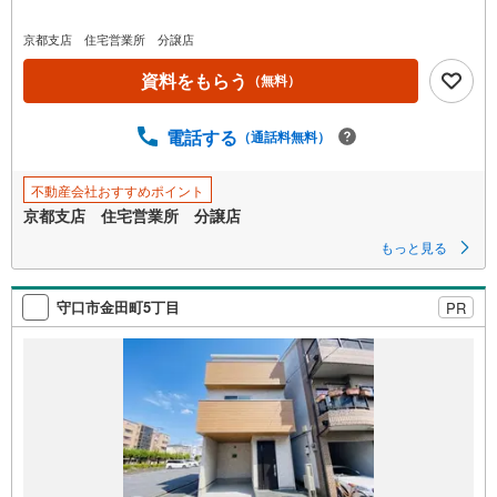
マ
イ
京都支店 住宅営業所 分譲店
ペ
ー
資料をもらう
（無料）
ジ
に
電話する
（通話料無料）
保
存
不動産会社おすすめポイント
す
京都支店 住宅営業所 分譲店
る
もっと見る
守口市金田町5丁目
PR