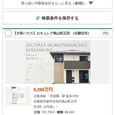
取り扱い不動産会社をもっと見る（
全
2
社
）
フォームプランナーがご提案！
こ
検索条件を保存する
の
検
索
【大和ハウス】セキュレア桃山町正宗 （分譲住宅）
PR
条
件
で
通
知
を
受
け
取
る
6,290万円
・
京阪本線 「丹波橋」駅 徒歩10分
条
京都府京都市伏見区桃山町正宗
件
3LDK（2号地） /
を
土地
131.75m
/
建物
94.4m
2
2