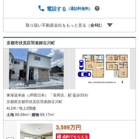
ランナーが資金計画をサポート！2.買い替えなどにも対応
できる売却専門チームあり！3.たくさんの銀行と繋がりが
電話する
（通話料無料）
あるため、最も低金利になるように審査が可能！4.物件の
お引渡し後に必要になったお家のリフォームも弊社のリフ
取り扱い不動産会社をもっと見る（
全
4
社
）
ォームプランナーがご提案！5.定期的にご連絡を繋ぎ、有
事の際に迅速にサポートいたします弊社は専門家同士が連
携をとっているため、より多くの知見がございます。お気
京都市伏見区羽束師古川町
軽にお問合せください！
東海道本線（JR西日本） 「長岡京」駅 徒歩33分
京都府京都市伏見区羽束師古川町
4LDK / 地上2階建
土地
99.59m
/
建物
99.17m
2
2
3,599万円
成約でもらえる