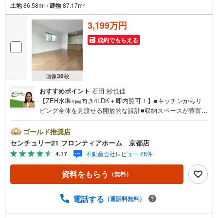
土地
86.58m
/
建物
87.17m
2
2
3,199万円
成約でもらえる
画像
36
枚
おすすめポイント
石田 紗也佳
【ZEH水準×南向き4LDK＋即内覧可！】■キッチンからリ
ビング全体を見渡せる開放的な設計■収納スペースが豊富
で、生活動線を邪魔しない■前面道路が幅員6.0mと広く、
車の出し入れもスムーズ 特徴・高い断熱性能と省エネ設備
ゴールド推奨店
を備え、夏は涼しく冬は暖かい快適な住環境・家族それぞ
センチュリー21 フロンティアホーム 京都店
れの個室をしっかり確保できる、使い勝手の良い間取り構
4.17
不動産会社レビュー 28件
成・主寝室には広々としたバルコニーを配置 立地・美豆小
学校まで徒歩約31分・大淀中学校まで徒歩約39分 弊社が選
資料をもらう
（無料）
ばれる理由 1.お金の扱い方のプロ、ファイナンシャルプラ
ンナーが資金計画をサポート！2.買い替えなどにも対応で
きる売却専門チームあり！3.たくさんの銀行と繋がりがあ
電話する
（通話料無料）
るため、最も低金利になるように審査が可能！4.物件のお
引渡し後に必要になったお家のリフォームも弊社のリフォ