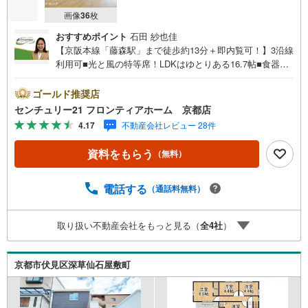
画像
36
枚
おすすめポイント
石田 紗也佳
【京阪本線「藤森駅」まで徒歩約13分＋即内覧可！】3沿線
利用可■光と風の特等席！LDKはゆとりある16.7帖■食器洗
浄乾燥機や浴室乾燥機など設備充実■便利なウォークインク
ローゼット完備 特徴・浄水器一体型のシステムキッチンを
ゴールド推奨店
採用・お出かけ前のチェックに便利な玄関ミラー付き・小
センチュリー21 フロンティアホーム 京都店
さなお子様や高齢の方にも安心な手すり付階段・各所に配
4.17
不動産会社レビュー 28件
置された床下収納や廊下収納で住空間スッキリ・1階と2階
にトイレがあり忙しい朝の準備もスムーズ 立地・京都市立
資料をもらう
（無料）
藤ノ森小学校まで徒歩約14分・京都市立藤森中学校まで徒
歩約5分 弊社が選ばれる理由 1.お金の扱い方のプロ、ファ
イナンシャルプランナーが資金計画をサポート！2.買い替
電話する
（通話料無料）
えなどにも対応できる売却専門チームあり！3.たくさんの
銀行と繋がりがあるため、最も低金利になるように審査が
取り扱い不動産会社をもっと見る（
全
4
社
）
可能！4.物件のお引渡し後に必要になったお家のリフォー
ムも弊社のリフォームプランナーがご提案！弊社は専門家
同士が連携をとっているため、より多くの知見がございま
京都市伏見区深草仙石屋敷町
す。お気軽にお問合せください！