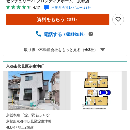
センチュリー21 フロンティアホーム 京都店
さなお子様や高齢の方にも安心な手すり付階段・各所に配
4.17
不動産会社レビュー 28件
置された床下収納や廊下収納で住空間スッキリ・1階と2階
にトイレがあり忙しい朝の準備もスムーズ 立地・京都市立
資料をもらう
（無料）
藤ノ森小学校まで徒歩約14分・京都市立藤森中学校まで徒
歩約5分 弊社が選ばれる理由 1.お金の扱い方のプロ、ファ
イナンシャルプランナーが資金計画をサポート！2.買い替
電話する
（通話料無料）
えなどにも対応できる売却専門チームあり！3.たくさんの
銀行と繋がりがあるため、最も低金利になるように審査が
取り扱い不動産会社をもっと見る（
全
3
社
）
可能！4.物件のお引渡し後に必要になったお家のリフォー
ムも弊社のリフォームプランナーがご提案！弊社は専門家
同士が連携をとっているため、より多くの知見がございま
京都市伏見区淀生津町
す。お気軽にお問合せください！
京阪本線 「淀」駅 徒歩40分
京都府京都市伏見区淀生津町
4LDK / 地上2階建