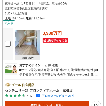
東海道本線（JR西日本） 「長岡京」駅 徒歩35分
京都府京都市伏見区羽束師古川町
3LDK / 地上2階建
土地
109.15m
/
建物
121.51m
2
2
未入居
3,980万円
成約でもらえる
画像
36
枚
おすすめポイント
石井 達也
■オール電化/太陽発電/並列駐車2台可能/屋根裏収納付き■
長期優良住宅/耐震等級3/食洗機/対面式キッチン■本日ご内
覧可能/当日のご相談予約はお電話がスムーズ 特徴 ・IHク
ッキングヒーター ・TVモニター付きインターホン ・全室2
ゴールド推奨店
面採光 立地 ・羽束師小学校まで徒歩約13分（約1040m）
センチュリー21 フロンティアホーム 京都店
・神川中学校まで徒歩約10分（約800m） 弊社について ・
4.17
不動産会社レビュー 28件
センチュリー21グループ売上販売・契約件数 全国1位の実
績（2022年時点・全国991店舗中） ・リフォームなどのご
資料をもらう
（無料）