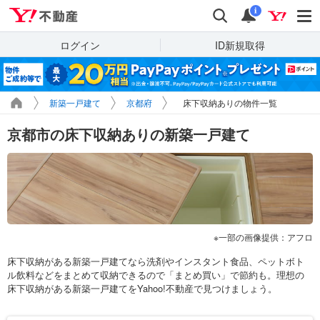
Yahoo!不動産
検索
通知
i
ログイン
ID新規取得
新築一戸建て
京都府
床下収納ありの物件一覧
京都市の床下収納ありの新築一戸建て
一部の画像提供：アフロ
床下収納がある新築一戸建てなら洗剤やインスタント食品、ペットボト
ル飲料などをまとめて収納できるので「まとめ買い」で節約も。理想の
床下収納がある新築一戸建てをYahoo!不動産で見つけましょう。