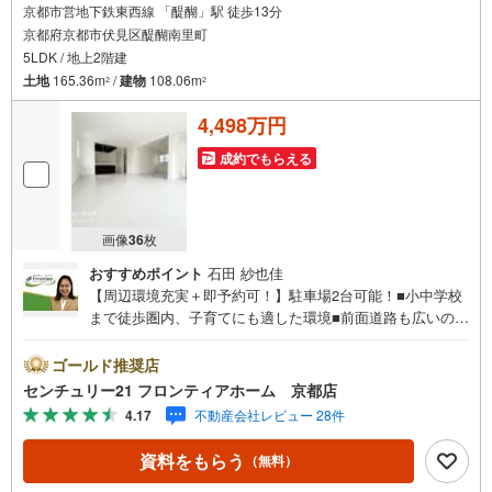
京都市営地下鉄東西線 「醍醐」駅 徒歩13分
京都府京都市伏見区醍醐南里町
5LDK / 地上2階建
土地
165.36m
/
建物
108.06m
2
2
4,498万円
成約でもらえる
画像
36
枚
おすすめポイント
石田 紗也佳
【周辺環境充実＋即予約可！】駐車場2台可能！■小中学校
まで徒歩圏内、子育てにも適した環境■前面道路も広いので
苦手な駐車も楽々できますね■ワイドバルコニーお布団も干
しやすいです 特徴・落ち着いた住環境で生活することが可
ゴールド推奨店
能です・収納豊富な間取りでお部屋をスッキリとお使いい
センチュリー21 フロンティアホーム 京都店
ただけます・食器洗浄乾燥機やシャワートイレなど生活根
4.17
不動産会社レビュー 28件
便利な設備が整っております 立地・京都市立醍醐小学校ま
で徒歩約9分・京都市立醍醐中学校まで徒歩約4分 弊社が選
資料をもらう
（無料）
ばれる理由 1.お金の扱い方のプロ、ファイナンシャルプラ