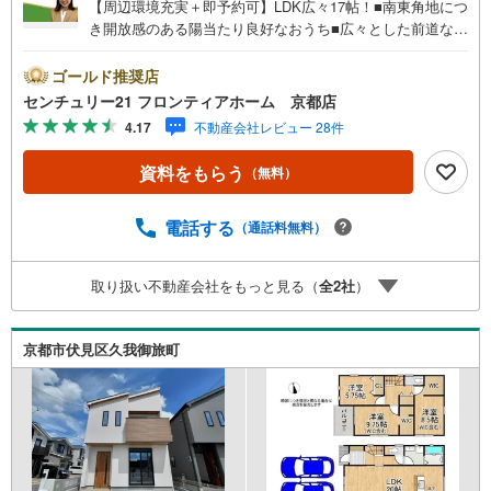
【周辺環境充実＋即予約可】LDK広々17帖！■南東角地につ
き開放感のある陽当たり良好なおうち■広々とした前道なの
でお車の出し入れもスムーズ■小中学校徒歩10分圏内とお
子様の登下校も安心 特徴・大容量の収納が可能なウォーク
ゴールド推奨店
インクローゼットがありお部屋をすっきりと保てます・バ
センチュリー21 フロンティアホーム 京都店
ルコニーが2面あることで洗濯物を干す場所とくつろぎのス
4.17
不動産会社レビュー 28件
ペースを分けたり日当たりの良い面でリラックスしたりと
使い分けが可能です・対面式キッチンでリビングの様子を
資料をもらう
（無料）
見ながらお料理できます 立地・京都市立日野小学校まで徒
歩約7分・京都市立春日丘中学校まで徒歩約9分 弊社が選ば
れる理由 1.お金の扱い方のプロ、ファイナンシャルプラン
電話する
（通話料無料）
ナーが資金計画をサポート！2.買い替えなどにも対応でき
る売却専門チームあり！3.たくさんの銀行と繋がりがある
取り扱い不動産会社をもっと見る（
全
2
社
）
ため、最も低金利になるように審査が可能！4.物件のお引
渡し後に必要になったお家のリフォームも弊社のリフォー
ムプランナーがご提案！5.定期的にご連絡を繋ぎ、有事の
京都市伏見区久我御旅町
際に迅速にサポートいたします