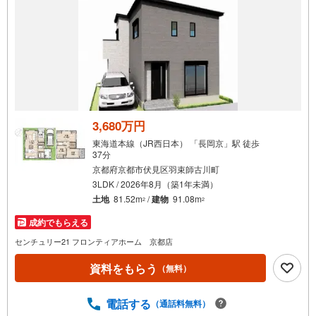
3,680万円
東海道本線（JR西日本） 「長岡京」駅 徒歩
37分
京都府京都市伏見区羽束師古川町
3LDK / 2026年8月（築1年未満）
土地
81.52m
/
建物
91.08m
2
2
成約でもらえる
センチュリー21 フロンティアホーム 京都店
資料をもらう
（無料）
電話する
（通話料無料）