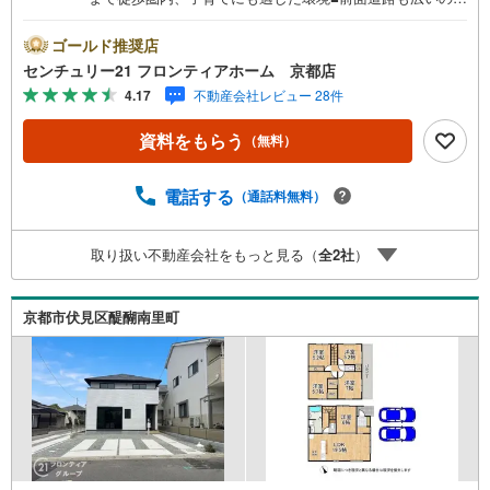
苦手な駐車も楽々できますね■ワイドバルコニーお布団も干
しやすいです 特徴・落ち着いた住環境で生活することが可
ゴールド推奨店
能です・収納豊富な間取りでお部屋をスッキリとお使いい
センチュリー21 フロンティアホーム 京都店
ただけます・食器洗浄乾燥機やシャワートイレなど生活根
4.17
不動産会社レビュー 28件
便利な設備が整っております 立地・京都市立醍醐小学校ま
で徒歩約9分・京都市立醍醐中学校まで徒歩約4分 弊社が選
資料をもらう
（無料）
ばれる理由 1.お金の扱い方のプロ、ファイナンシャルプラ
ンナーが資金計画をサポート！2.買い替えなどにも対応で
きる売却専門チームあり！3.たくさんの銀行と繋がりがあ
電話する
（通話料無料）
るため、最も低金利になるように審査が可能！4.物件のお
引渡し後に必要になったお家のリフォームも弊社のリフォ
取り扱い不動産会社をもっと見る（
全
2
社
）
ームプランナーがご提案！5.定期的にご連絡を繋ぎ、有事
の際に迅速にサポートいたします弊社は専門家同士が連携
をとっているため、より多くの知見がございます。お気軽
京都市伏見区醍醐南里町
にお問合せください！