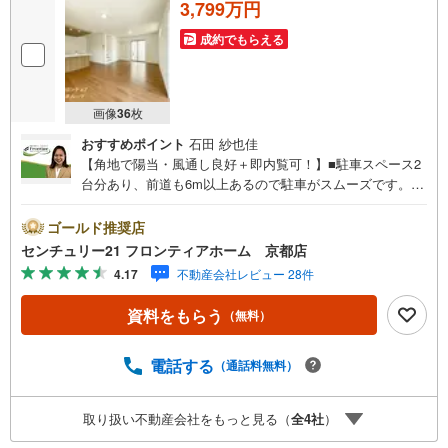
3,799万円
成約でもらえる
画像
36
枚
おすすめポイント
石田 紗也佳
【角地で陽当・風通し良好＋即内覧可！】■駐車スペース2
台分あり、前道も6m以上あるので駐車がスムーズです。■
全居室収納がありお部屋を広く使えます■19帖のリビング
は3面採光で明るい空間です 特徴・浴室暖房乾燥機がつい
ゴールド推奨店
て雨の日にも心強い設備です。・キッチンには食器洗浄乾
センチュリー21 フロンティアホーム 京都店
燥機がついて家事の負担を減らせます。・スーパーまで徒
4.17
不動産会社レビュー 28件
歩10分圏内でお買い物にも気軽な距離です。 立地・羽束師
小学校まで徒歩約14分・神川中学校まで徒歩約11分 弊社が
資料をもらう
（無料）
選ばれる理由 1.お金の扱い方のプロ、ファイナンシャルプ
ランナーが資金計画をサポート！2.買い替えなどにも対応
できる売却専門チームあり！3.たくさんの銀行と繋がりが
電話する
（通話料無料）
あるため、最も低金利になるように審査が可能！4.物件の
お引渡し後に必要になったお家のリフォームも弊社のリフ
取り扱い不動産会社をもっと見る（
全
4
社
）
ォームプランナーがご提案！5.定期的にご連絡を繋ぎ、有
事の際に迅速にサポートいたします弊社は専門家同士が連