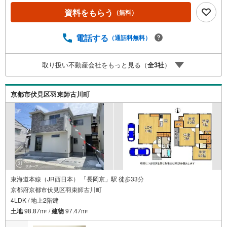
す。 立地・日野小学校まで徒歩約6分・春日丘中学校まで
資料をもらう
（無料）
徒歩約7分 弊社が選ばれる理由 1.お金の扱い方のプロ、フ
ァイナンシャルプランナーが資金計画をサポート！2.買い
替えなどにも対応できる売却専門チームあり！3.たくさん
電話する
（通話料無料）
の銀行と繋がりがあるため、最も低金利になるように審査
が可能！4.物件のお引渡し後に必要になったお家のリフォ
取り扱い不動産会社をもっと見る（
全
3
社
）
ームも弊社のリフォームプランナーがご提案！5.定期的に
ご連絡を繋ぎ、有事の際に迅速にサポートいたします弊社
は専門家同士が連携をとっているため、より多くの知見が
京都市伏見区羽束師古川町
ございます。お気軽にお問合せください！
東海道本線（JR西日本） 「長岡京」駅 徒歩33分
京都府京都市伏見区羽束師古川町
4LDK / 地上2階建
土地
98.87m
/
建物
97.47m
2
2