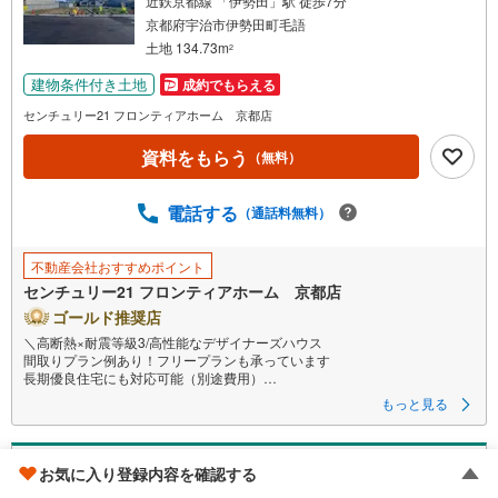
近鉄京都線 「伊勢田」駅 徒歩7分
京都府宇治市伊勢田町毛語
土地 134.73m
2
建物条件付き土地
成約でもらえる
センチュリー21 フロンティアホーム 京都店
資料をもらう
（無料）
電話する
（通話料無料）
不動産会社おすすめポイント
センチュリー21 フロンティアホーム 京都店
ゴールド推奨店
＼高断熱×耐震等級3/高性能なデザイナーズハウス
間取りプラン例あり！フリープランも承っています
長期優良住宅にも対応可能（別途費用）
もっと見る
＜立地＞
・伊勢田小学校まで徒歩約3分
・西宇治中学校まで徒歩約6分
京都市伏見区久我御旅町
・スーパー「フレンドマート伊勢田」まで徒歩約7分
お気に入り登録内容を確認する
・イオンモール久御山まで車で約10分