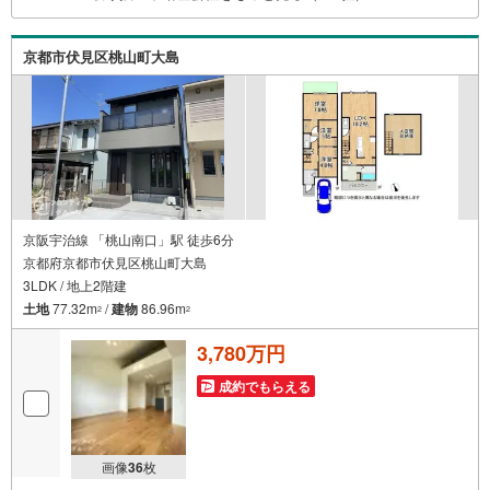
の際に迅速にサポートいたします弊社は専門家同士が連携
をとっているため、より多くの知見がございます。お気軽
京都市伏見区桃山町大島
にお問合せください！
京阪宇治線 「桃山南口」駅 徒歩6分
京都府京都市伏見区桃山町大島
3LDK / 地上2階建
土地
77.32m
/
建物
86.96m
2
2
3,780万円
成約でもらえる
画像
36
枚