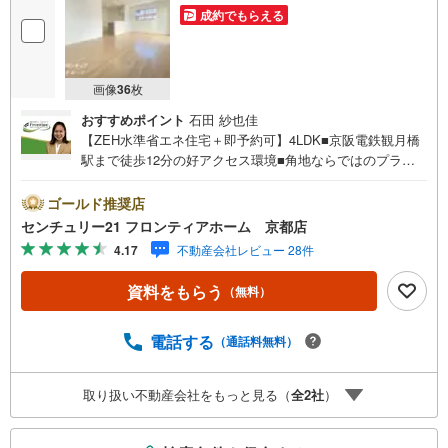
成約でもらえる
画像
36
枚
おすすめポイント
石田 紗也佳
【ZEH水準省エネ住宅＋即予約可】4LDK■京阪電鉄観月橋
駅まで徒歩12分の好アクセス環境■角地ならではのプライ
ベートな開放感■生活感をデザインで包む全室クローゼット
完備の邸宅 特徴・スーパーやコンビニが徒歩5分圏内に揃
ゴールド推奨店
い、日々の買い物にゆとりが生まれる、利便性に優れた新
センチュリー21 フロンティアホーム 京都店
築戸建てです。・全居室に配した2面の窓から注ぐ柔らかな
4.17
不動産会社レビュー 28件
光と通り抜ける風が、日常に開放感と健やかな安らぎをも
たらします。・照明やカーテンなどのオプションの追加も
資料をもらう
（無料）
可能です。 立地・向島小学校まで徒歩約9分・向島東中学
校まで徒歩約7分 弊社が選ばれる理由 1.お金の扱い方のプ
ロ、ファイナンシャルプランナーが資金計画をサポート！
電話する
（通話料無料）
2.買い替えなどにも対応できる売却専門チームあり！3.た
くさんの銀行と繋がりがあるため、最も低金利になるよう
取り扱い不動産会社をもっと見る（
全
2
社
）
に審査が可能！4.物件のお引渡し後に必要になったお家の
リフォームも弊社のリフォームプランナーがご提案！弊社
こ
は専門家同士が連携をとっているため、より多くの知見が