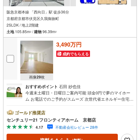
阪急京都本線 「西向日」駅 徒歩36分
京都府京都市伏見区久我御旅町
2SLDK / 地上2階建
土地
105.85m
/
建物
96.39m
2
2
3,490万円
成約でもらえる
画像
29
枚
おすすめポイント
石田 紗也佳
今週末土曜日・日曜日ご案内可能 頭金0円で夢のマイホー
ム お電話でのご予約がスムーズ 次世代省エネルギー住宅！
快適さと光熱費削減を保証 立地・阪急京都線「西向日駅」
歩36分（2880m）・JR京都線「向日駅」歩45分（3600
ゴールド推奨店
m）・神川小学校歩11分（850m）・神川中学校歩22分（18
センチュリー21 フロンティアホーム 京都店
00m） 特徴・次世代省エネルギー住宅！快適さと光熱費削
4.17
不動産会社レビュー 28件
減を保証！・リビング18帖以上、駐車2台可 弊社が選ばれ
る理由 1.お金の扱い方のプロ、ファイナンシャルプランナ
（無料）