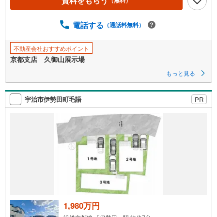
資料をもらう
（無料）
ー
ジ
に
電話する
（通話料無料）
保
存
不動産会社おすすめポイント
す
京都支店 久御山展示場
る
もっと見る
宇治市伊勢田町毛語
PR
1,980万円