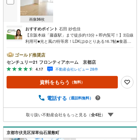
画像
36
枚
おすすめポイント
石田 紗也佳
【京阪本線「藤森駅」まで徒歩約13分＋即内覧可！】3沿線
利用可■光と風の特等席！LDKはゆとりある16.7帖■食器洗
浄乾燥機や浴室乾燥機など設備充実■便利なウォークインク
ローゼット完備 特徴・浄水器一体型のシステムキッチンを
ゴールド推奨店
採用・お出かけ前のチェックに便利な玄関ミラー付き・小
センチュリー21 フロンティアホーム 京都店
さなお子様や高齢の方にも安心な手すり付階段・各所に配
4.17
不動産会社レビュー 28件
置された床下収納や廊下収納で住空間スッキリ・1階と2階
にトイレがあり忙しい朝の準備もスムーズ 立地・京都市立
資料をもらう
（無料）
藤ノ森小学校まで徒歩約14分・京都市立藤森中学校まで徒
歩約5分 弊社が選ばれる理由 1.お金の扱い方のプロ、ファ
イナンシャルプランナーが資金計画をサポート！2.買い替
電話する
（通話料無料）
えなどにも対応できる売却専門チームあり！3.たくさんの
銀行と繋がりがあるため、最も低金利になるように審査が
取り扱い不動産会社をもっと見る（
全
4
社
）
可能！4.物件のお引渡し後に必要になったお家のリフォー
ムも弊社のリフォームプランナーがご提案！弊社は専門家
同士が連携をとっているため、より多くの知見がございま
京都市伏見区深草仙石屋敷町
す。お気軽にお問合せください！