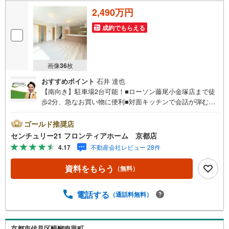
2,490万円
成約でもらえる
画像
36
枚
おすすめポイント
石井 達也
【南向き】駐車場2台可能！■ローソン藤尾小金塚店まで徒
歩2分、急なお買い物に便利■対面キッチンで会話が弾む空
間です■閑静な住宅街に位置し静かな住環境です 特徴・駅
周辺にはスーパーもあり、お仕事帰りのお買い物に便利で
ゴールド推奨店
す・3面採光につき通風陽当たり良好です・家族みんなが集
センチュリー21 フロンティアホーム 京都店
まれる広々リビング ・納戸やウォークインクローゼットな
4.17
不動産会社レビュー 28件
ど収納たっぷりでお部屋がすっきり片付きます 立地・京都
市立音羽小学校まで徒歩約27分・京都市立音羽中学校まで
資料をもらう
（無料）
徒歩約34分 弊社が選ばれる理由 1.お金の扱い方のプロ、フ
ァイナンシャルプランナーが資金計画をサポート！2.買い
替えなどにも対応できる売却専門チームあり！3.たくさん
電話する
（通話料無料）
の銀行と繋がりがあるため、最も低金利になるように審査
が可能！4.物件のお引渡し後に必要になったお家のリフォ
ームも弊社のリフォームプランナーがご提案！5.定期的に
京都市伏見区醍醐南里町