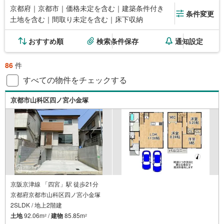
京都府｜京都市｜価格未定を含む｜建築条件付き
条件変更
土地を含む｜間取り未定を含む｜床下収納
おすすめ順
検索条件保存
通知設定
86
件
すべての物件をチェックする
京都市山科区四ノ宮小金塚
京阪京津線 「四宮」駅 徒歩21分
京都府京都市山科区四ノ宮小金塚
2SLDK / 地上2階建
土地
92.06m
/
建物
85.85m
2
2