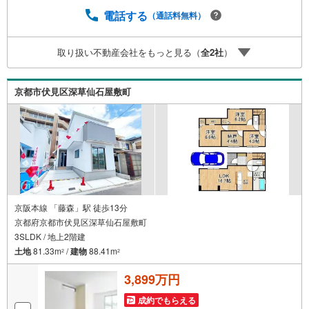
ンナーが資金計画をサポート！2.買い替えなどにも対応で
きる売却専門チームあり！3.たくさんの銀行と繋がりがあ
電話する
（通話料無料）
るため、最も低金利になるように審査が可能！4.物件のお
引渡し後に必要になったお家のリフォームも弊社のリフォ
取り扱い不動産会社をもっと見る（
全
2
社
）
ームプランナーがご提案！5.定期的にご連絡を繋ぎ、有事
の際に迅速にサポートいたします弊社は専門家同士が連携
をとっているため、より多くの知見がございます。お気軽
京都市伏見区深草仙石屋敷町
にお問合せください！
京阪本線 「藤森」駅 徒歩13分
京都府京都市伏見区深草仙石屋敷町
3SLDK / 地上2階建
土地
81.33m
/
建物
88.41m
2
2
3,899万円
成約でもらえる