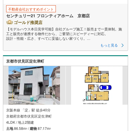
不動産会社おすすめポイント
センチュリー21 フロンティアホーム 京都店
ゴールド推奨店
【モデルハウス本日見学可能】自社グループ施工！販売まで一貫体制。施
工と販売が連携する物件だから、ご要望にスピーディーに対応。
設計・性能・広さ、すべてに妥協しない家づくり。
もっと見る
～自社ブランド物件:建売価格で「理想」を諦めない住まい～
■なぜ建売価格で「理想」が叶うのか？
京都市伏見区淀生津町
施工から販売までグループ内で完結させることで中間コストを徹底カッ
ト。その分を「広さ」と「性能」に還元しました。
■「お金の理想」も諦めない。専属FPによる無料相談
・家計の「見える化」で安心を
教育費や老後資金など将来の出費を数値化。一生涯の家計シミュレーショ
ンを作成します。
・プロならではのアドバイス
「最適な銀行は？」「今の年収で大丈夫？」といった疑問から住宅ローン
の最大活用まで、家計を守る具体的なプランをご提案。
京阪本線 「淀」駅 徒歩40分
京都府京都市伏見区淀生津町
「自分らしい家」と「安心できる将来」。
4LDK / 地上2階建
どちらもフロンティアで叶えませんか？
当日の現地見学・FP相談も受付中です！
土地
86.58m
/
建物
87.17m
2
2