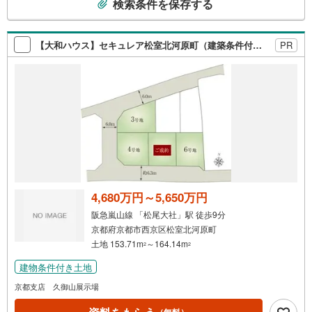
検索条件を保存する
ございます。お気軽にお問合せください！
の
検
索
【大和ハウス】セキュレア松室北河原町（建築条件付宅地分譲）
PR
条
件
で
通
知
を
受
け
取
る
4,680万円～5,650万円
・
阪急嵐山線 「松尾大社」駅 徒歩9分
条
京都府京都市西京区松室北河原町
件
土地 153.71m
～164.14m
2
2
を
建物条件付き土地
マ
イ
京都支店 久御山展示場
ペ