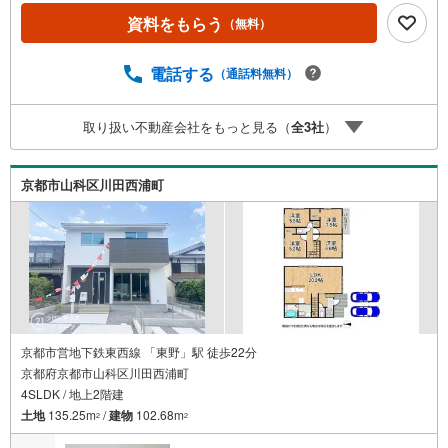
安心の距離・閑静な住宅街で住みやすい環境ですね 立地・
資料をもらう
（無料）
北醍醐小学校まで徒歩約1分・醍醐中学校まで徒歩約24分
弊社が選ばれる理由 1.お金の扱い方のプロ、ファイナンシ
ャルプランナーが資金計画をサポート！2.買い替えなどに
電話する
（通話料無料）
も対応できる売却専門チームあり！3.たくさんの銀行と繋
がりがあるため、最も低金利になるように審査が可能！4.
取り扱い不動産会社をもっと見る（
全
3
社
）
物件のお引渡し後に必要になったお家のリフォームも弊社
のリフォームプランナーがご提案！5.定期的にご連絡を繋
ぎ、有事の際に迅速にサポートいたします
京都市山科区川田西浦町
京都市営地下鉄東西線 「東野」駅 徒歩22分
京都府京都市山科区川田西浦町
4SLDK / 地上2階建
土地
135.25m
/
建物
102.68m
2
2