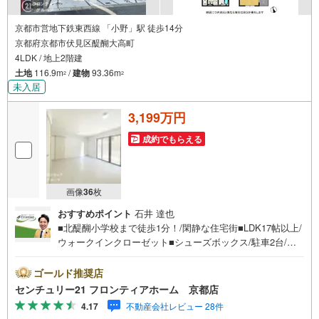
京都市営地下鉄東西線 「小野」駅 徒歩14分
京都府京都市伏見区醍醐大高町
4LDK / 地上2階建
土地
116.9m
/
建物
93.36m
2
2
未入居
3,199万円
成約でもらえる
画像
36
枚
おすすめポイント
石井 達也
■北醍醐小学校まで徒歩1分！/閑静な住宅街■LDK17帖以上/
ウォークインクローゼット■シューズボックス/駐車2台/ワ
イドバルコニー■食器洗浄乾燥機/小野駅まで徒歩14分 特
徴・リビング・ダイニングが見渡せるフラットキッチン・
ゴールド推奨店
豊富な収納スペースで荷物もスッキリ片付きますね・収
センチュリー21 フロンティアホーム 京都店
納・パントリー付きのLDK・会話が弾む対面キッチン！お
4.17
不動産会社レビュー 28件
料理も捗りますね・小学校まで徒歩1分でお子様の登下校も