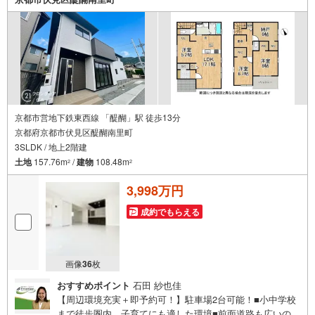
ご連絡を繋ぎ、有事の際に迅速にサポートいたします弊社
は専門家同士が連携をとっているため、より多くの知見が
ございます。お気軽にお問合せください！
京都市営地下鉄東西線 「醍醐」駅 徒歩13分
京都府京都市伏見区醍醐南里町
3SLDK / 地上2階建
土地
157.76m
/
建物
108.48m
2
2
3,998万円
成約でもらえる
画像
36
枚
おすすめポイント
石田 紗也佳
【周辺環境充実＋即予約可！】駐車場2台可能！■小中学校
まで徒歩圏内、子育てにも適した環境■前面道路も広いので