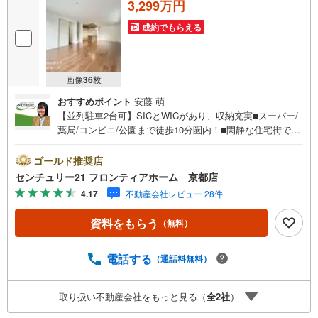
3,299万円
成約でもらえる
画像
36
枚
おすすめポイント
安藤 萌
【並列駐車2台可】SICとWICがあり、収納充実■スーパー/
薬局/コンビニ/公園まで徒歩10分圏内！■閑静な住宅街で住
みやすい環境ですね 特徴・玄関にはシューズBOXとSICも
ありますので、スッキリとご利用いただけます・約20.2帖
ゴールド推奨店
のリビングは家族団らんの時間をお過ごしいただけるスペ
センチュリー21 フロンティアホーム 京都店
ースになっております。・2階の洋室は勾配天井になってお
4.17
不動産会社レビュー 28件
り、広く感じさせる工夫が詰まっています 立地・百々小学
校まで徒歩約10分・山科中学校まで徒歩約17分 弊社が選ば
資料をもらう
（無料）
れる理由 1.お金の扱い方のプロ、ファイナンシャルプラン
ナーが資金計画をサポート2.買い替えなどにも対応できる
売却専門チームあり！3.たくさんの銀行と繋がりがあるた
電話する
（通話料無料）
め、最も低金利になるように審査が可能4.物件のお引渡し
後に必要になったお家のリフォームも弊社のリフォームプ
取り扱い不動産会社をもっと見る（
全
2
社
）
ランナーがご提案5.定期的にご連絡を繋ぎ、有事の際に迅
速にサポートいたします弊社は専門家同士が連携をとって