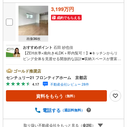
3,199万円
成約でもらえる
画像
36
枚
おすすめポイント
石田 紗也佳
【ZEH水準×南向き4LDK＋即内覧可！】■キッチンからリ
ビング全体を見渡せる開放的な設計■収納スペースが豊富
で、生活動線を邪魔しない■前面道路が幅員6.0mと広く、
車の出し入れもスムーズ 特徴・高い断熱性能と省エネ設備
ゴールド推奨店
を備え、夏は涼しく冬は暖かい快適な住環境・家族それぞ
センチュリー21 フロンティアホーム 京都店
れの個室をしっかり確保できる、使い勝手の良い間取り構
4.17
不動産会社レビュー 28件
成・主寝室には広々としたバルコニーを配置 立地・美豆小
学校まで徒歩約31分・大淀中学校まで徒歩約39分 弊社が選
資料をもらう
（無料）
ばれる理由 1.お金の扱い方のプロ、ファイナンシャルプラ
ンナーが資金計画をサポート！2.買い替えなどにも対応で
きる売却専門チームあり！3.たくさんの銀行と繋がりがあ
電話する
（通話料無料）
るため、最も低金利になるように審査が可能！4.物件のお
引渡し後に必要になったお家のリフォームも弊社のリフォ
取り扱い不動産会社をもっと見る（
全
2
社
）
ームプランナーがご提案！5.定期的にご連絡を繋ぎ、有事