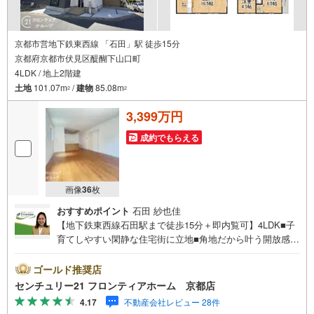
京都市営地下鉄東西線 「石田」駅 徒歩15分
京都府京都市伏見区醍醐下山口町
4LDK / 地上2階建
土地
101.07m
/
建物
85.08m
2
2
3,399万円
成約でもらえる
画像
36
枚
おすすめポイント
石田 紗也佳
【地下鉄東西線石田駅まで徒歩15分＋即内覧可】4LDK■子
育てしやすい閑静な住宅街に立地■角地だから叶う開放感あ
る光と風の特等席■日野小学校まで徒歩6分でお子様の通学
にも便利 特徴・家族の会話が弾む開放的な対面キッチンを
ゴールド推奨店
備えた、ゆとりある新築戸建てです。・敷地内には、ハイ
センチュリー21 フロンティアホーム 京都店
ルーフ駐車可能なカースペースがございます。・サンディ
4.17
不動産会社レビュー 28件
醍醐店まで徒歩7分で、毎日のお買い物にも便利な立地で