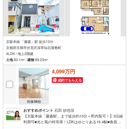
京阪本線 「藤森」駅 徒歩13分
京都府京都市伏見区深草仙石屋敷町
4LDK / 地上2階建
土地
83.1m
/
建物
89.23m
2
2
4,099万円
成約でもらえる
画像
36
枚
おすすめポイント
石田 紗也佳
【京阪本線「藤森駅」まで徒歩約13分＋即内覧可！】3沿線
利用可■光と風の特等席！LDKはゆとりある16.4帖■食器洗
浄乾燥機や浴室乾燥機など設備充実■便利なウォークインク