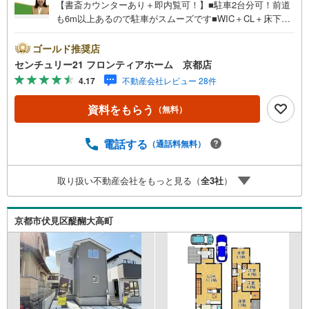
【書斎カウンターあり＋即内覧可！】■駐車2台分可！前道
も6m以上あるので駐車がスムーズです■WIC＋CL＋床下収
納と収納充実！■18.6帖のゆったりとしたリビングは2面採
光で明るい空間です 特徴・浴室暖房乾燥機がついて雨の日
ゴールド推奨店
にも心強い設備です。・キッチンには食器洗浄乾燥機がつ
センチュリー21 フロンティアホーム 京都店
いて家事の負担を減らせます。・スーパーまで徒歩10分圏
4.17
不動産会社レビュー 28件
内でお買い物にも気軽な距離です。 立地・羽束師小学校ま
で徒歩約14分・神川中学校まで徒歩約11分 弊社が選ばれる
資料をもらう
（無料）
理由 1.お金の扱い方のプロ、ファイナンシャルプランナー
が資金計画をサポート！2.買い替えなどにも対応できる売
却専門チームあり！3.たくさんの銀行と繋がりがあるた
電話する
（通話料無料）
め、最も低金利になるように審査が可能！4.物件のお引渡
し後に必要になったお家のリフォームも弊社のリフォーム
取り扱い不動産会社をもっと見る（
全
3
社
）
プランナーがご提案！5.定期的にご連絡を繋ぎ、有事の際
に迅速にサポートいたします弊社は専門家同士が連携をと
っているため、より多くの知見がございます。お気軽にお
京都市伏見区醍醐大高町
問合せください！