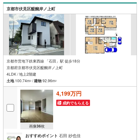
いるため、より多くの知見がございます。お気軽にお問合
京都市伏見区醍醐岸ノ上町
せください
京都市営地下鉄東西線 「石田」駅 徒歩18分
京都府京都市伏見区醍醐岸ノ上町
4LDK / 地上2階建
土地
100.74m
/
建物
92.96m
2
2
4,199万円
成約でもらえる
画像
36
枚
おすすめポイント
石田 紗也佳