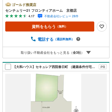
ローゼット完備 特徴・浄水器一体型のシステムキッチンを
ゴールド推奨店
採用・お出かけ前のチェックに便利な玄関ミラー付き・小
センチュリー21 フロンティアホーム 京都店
さなお子様や高齢の方にも安心な手すり付階段・各所に配
4.17
不動産会社レビュー 28件
置された床下収納や廊下収納で住空間スッキリ・1階と2階
にトイレがあり忙しい朝の準備もスムーズ 立地・京都市立
資料をもらう
（無料）
藤ノ森小学校まで徒歩約14分・京都市立藤森中学校まで徒
歩約5分 弊社が選ばれる理由 1.お金の扱い方のプロ、ファ
イナンシャルプランナーが資金計画をサポート！2.買い替
電話する
（通話料無料）
えなどにも対応できる売却専門チームあり！3.たくさんの
銀行と繋がりがあるため、最も低金利になるように審査が
取り扱い不動産会社をもっと見る（
全
3
社
）
可能！4.物件のお引渡し後に必要になったお家のリフォー
ムも弊社のリフォームプランナーがご提案！弊社は専門家
同士が連携をとっているため、より多くの知見がございま
【大和ハウス】セキュレア西院春日町 （建築条件付宅地分譲）
PR
す。お気軽にお問合せください！