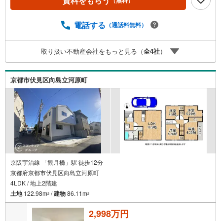
資料をもらう
ーが資金計画をサポート！2.買い替えなどにも対応できる
売却専門チームあり！3.たくさんの銀行と繋がりがあるた
め、最も低金利になるように審査が可能！4.物件のお引渡
電話する
（通話料無料）
し後に必要になったお家のリフォームも弊社のリフォーム
プランナーがご提案！5.定期的にご連絡を繋ぎ、有事の際
取り扱い不動産会社をもっと見る（
全
4
社
）
に迅速にサポートいたします弊社は専門家同士が連携をと
っているため、より多くの知見がございます。お気軽にお
問合せください！
京都市伏見区向島立河原町
京阪宇治線 「観月橋」駅 徒歩12分
京都府京都市伏見区向島立河原町
4LDK / 地上2階建
土地
122.98m
/
建物
86.11m
2
2
2,998万円