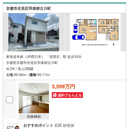
携をとっているため、より多くの知見がございます。お気
京都市伏見区羽束師古川町
軽にお問合せください！
東海道本線（JR西日本） 「長岡京」駅 徒歩33分
京都府京都市伏見区羽束師古川町
4LDK / 地上2階建
土地
99.59m
/
建物
99.17m
2
2
3,599万円
成約でもらえる
画像
36
枚
おすすめポイント
石田 紗也佳