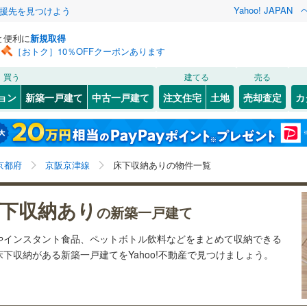
Yahoo! JAPAN
援先を見つけよう
と便利に
新規取得
［おトク］10％OFFクーポンあります
検索条件を保存しました
買う
建てる
売る
（JR西日本）
(
39
)
小浜線
(
0
)
ョン
新築一戸建て
中古一戸建て
注文住宅
土地
売却査定
カ
この検索条件の新着物件通知は、
マイページ
から設定できます。
福知山線
(
0
)
0
）
オール電化
（
0
）
上京区
(
4
)
岩手
宮城
秋田
山形
奈良線
(
71
)
)
台以上
（
3
）
ビルトインガレージ
（
0
）
)
東山区
(
0
)
京都府、京阪京津線、価格未定を含む、建築条件付き土
神奈川
埼玉
千葉
茨城
幹線
(
0
)
京都府
京阪京津線
床下収納ありの物件一覧
タ付インターホン
防犯カメラ
（
0
）
右京区
(
0
)
地を含む、間取り未定を含む、床下収納
)
西京区
(
9
)
長野
富山
石川
福井
地下鉄烏丸線
(
15
)
京都市営地下鉄東西線
(
25
)
下収納あり
の新築一戸建て
建ち方、日当たり
閉じる
閉じる
お気に入りリストを見る
お気に入りリストを見る
閉じる
閉じる
(
0
)
舞鶴市
(
3
)
岐阜
静岡
三重
線
(
63
)
京福電気鉄道嵐山本線
(
0
)
やインスタント食品、ペットボトル飲料などをまとめて収納できる
検索条件を保存する
以上
（
1
）
角地
（
0
）
下収納がある新築一戸建てをYahoo!不動産で見つけましょう。
0
)
宮津市
(
0
)
叡山本線
(
7
)
嵯峨野観光鉄道
(
7
)
マイページ
兵庫
京都
滋賀
奈良
2
）
0
)
向日市
(
2
)
線
(
37
)
京阪京津線
(
4
)