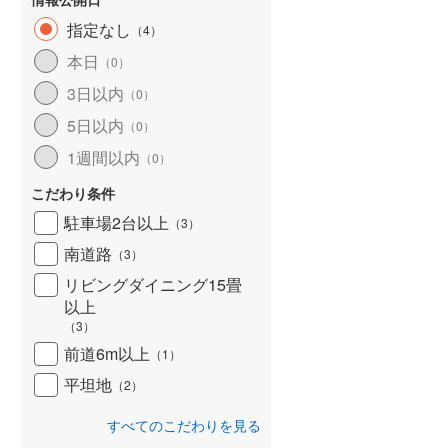
指定なし
（
4
）
本日
（
0
）
3日以内
（
0
）
5日以内
（
0
）
1週間以内
（
0
）
こだわり条件
駐車場2台以上
（
3
）
南道路
（
3
）
リビングダイニング15畳
以上
（
3
）
前道6m以上
（
1
）
平坦地
（
2
）
すべてのこだわりを見る