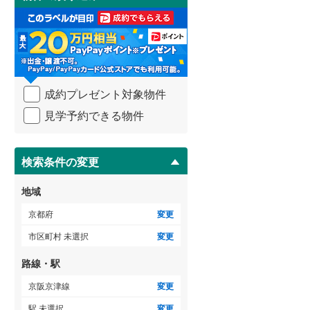
け
3階建て以上
（
1
）
取
る
・
条
件
を
成約プレゼント対象物件
マ
イ
見学予約できる物件
ペ
ー
ジ
に
検索条件の変更
保
存
地域
す
る
京都府
変更
市区町村 未選択
変更
路線・駅
京阪京津線
変更
駅 未選択
変更