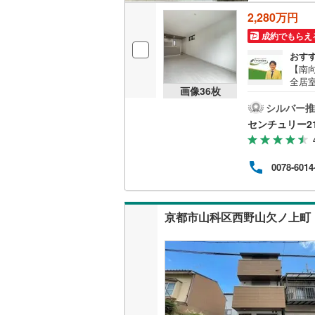
2,280万円
成約でもらえ
おす
【南
全居
画像
36
枚
ンタ
タ付
シルバー推
帖以
センチュリー2
歩約2
ナー
り！
0078-6014
能！
プラ
たし
ます
京都市山科区西野山欠ノ上町