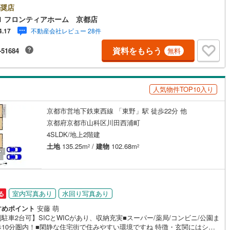
採光につき通風陽当たり良好です・家族みんなが集まれる広々リビング ・
奨店
け
（
0
）
平屋・1階建て
（
0
）
やウォークインクローゼットなど収納たっぷりでお部屋がすっきり片付き
1 フロンティアホーム 京都店
 立地・京都市立音羽小学校まで徒歩約27分・京都市立音羽中学校まで徒歩
ルーム（納戸）
（
1
）
不動産会社レビュー 28件
4.17
分 弊社が選ばれる理由 1.お金の扱い方のプロ、ファイナンシャルプランナ
資金計画をサポート！2.買い替えなどにも対応できる売却専門チームあ
資料をもらう
-51684
無料
3.たくさんの銀行と繋がりがあるため、最も低金利になるように審査が可
4.物件のお引渡し後に必要になったお家のリフォームも弊社のリフォーム
ンナーがご提案！5.定期的にご連絡を繋ぎ、有事の際に迅速にサポートい
ッチン
（
0
）
対面キッチン
（
2
）
ます弊社は専門家同士が連携をとっているため、より多くの知見がござい
人気物件TOP10入り
。お気軽にお問合せください！
京都市営地下鉄東西線 「東野」駅 徒歩22分 他
機あり
（
4
）
京都府京都市山科区川田西浦町
4SLDK/地上2階建
土地
135.25m
/
建物
102.68m
庭
2
2
ッキあり
（
0
）
室内写真あり
水回り写真あり
る
すめポイント
安藤 萌
インクローゼット
床下収納
（
4
）
駐車2台可】SICとWICがあり、収納充実■スーパー/薬局/コンビニ/公園ま
歩10分圏内！■閑静な住宅街で住みやすい環境ですね 特徴・玄関にはシュ