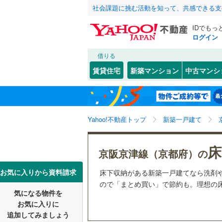
社会課題に挑む活動を知って、共感できる支
IDでもっ
ログイン
借りる
北海道
JR
北海道
東海道本線
こだわり条件
設備
賃貸住宅
新築マンション
中古マンシ
湖西線
(
1
)
床暖房
（
京都市
北区
(
5
)
東北
青森
舞鶴線
(
4
)
(
2
)
(
1
)
(
2
駐車場2
中京区
(
0
関東
東京
東海道新
Yahoo!不動産トップ
新築一戸建て
ＴＶモニ
南区
(
0
)
（
4
）
山科区
(
5
信越・北陸
新潟
地下鉄
京都市営
床
京阪京津線（京都府）の
配置、向き、
京都府のそのほ
福知山市
東海
愛知
私鉄・その他
近鉄京都
お気に入りから資料請求
床下収納がある新築一戸建てなら洗剤
前道6m
かの地域
ので「まとめ買い」で節約も。理想の床
宇治市
(
3
叡山電鉄
気になる物件を
近畿
大阪
平坦地
（
お気に入りに
城陽市
(
1
京阪宇治
追加してみましょう