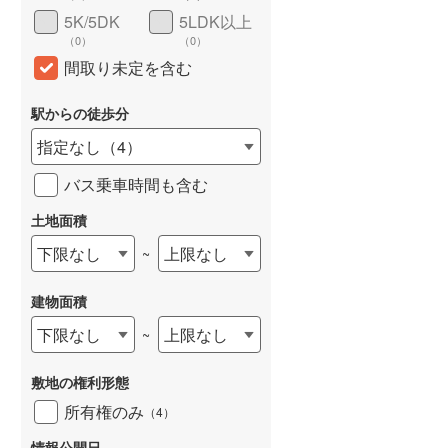
5K/5DK
5LDK以上
（
0
）
（
0
）
間取り未定を含む
駅からの徒歩分
指定なし
（
4
）
バス乗車時間も含む
土地面積
下限なし
上限なし
~
建物面積
下限なし
上限なし
~
敷地の権利形態
所有権のみ
（
4
）
情報公開日