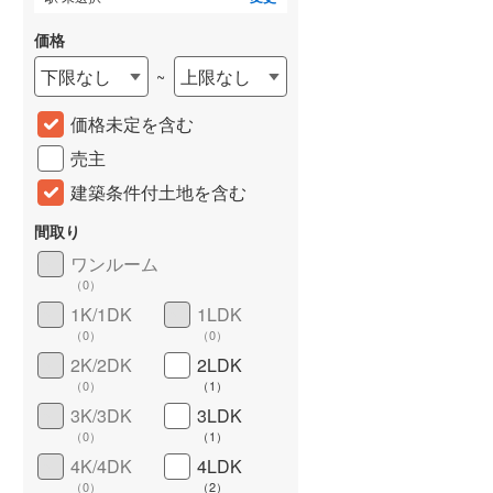
価格
下限なし
上限なし
~
価格未定を含む
売主
建築条件付土地を含む
間取り
詳しく見る
ワンルーム
（
0
）
1K/1DK
1LDK
（
0
）
（
0
）
2K/2DK
2LDK
（
0
）
（
1
）
3K/3DK
3LDK
（
0
）
（
1
）
4K/4DK
4LDK
（
0
）
（
2
）