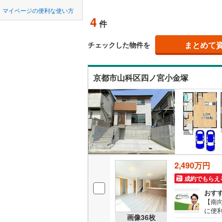
中国
LD
鳥取
八幡市
(
3
京阪石清
マイページの便利な使い方
4
リビング
件
南丹市
京都丹後
(
6
四国
徳島
（
3
）
久世郡久
まとめて
チェックした物件を
九州・沖縄
福岡
構造・規模・
相楽郡笠
京都市山科区四ノ宮小金塚
耐震、免
相楽郡南
（
0
）
与謝郡与
0
0
0
0
0
0
該当物件
該当物件
該当物件
該当物件
該当物件
該当物件
件
件
件
件
件
件
長期優良
立地
2,490万円
最寄りの
成約でもらえ
間取り、居室
おす
【南
に便
吹き抜け
画像
36
枚
境で