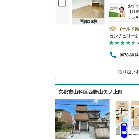
おす
【L
チン
画像
36
枚
ンが
ゴールド推
センチュリー2
0078-6014
取り扱い
京都市山科区西野山欠ノ上町