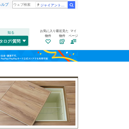
ヘルプ
ジャイアントお嬢様
検索
お気に入り
最近見た
マイ
知る
物件
物件
ページ
関西本線（JR西日本）
(
13
)
タログ/質問
山陰本線
(
19
)
トイレ２か所
（
3
）
左京区
(
8
)
福島
片町線
(
23
)
太陽光発電システム
（
0
）
下京区
(
0
)
栃木
群馬
山梨
伏見区
(
56
)
綾部市
(
1
)
京福電気鉄道北野線
(
6
)
南道路
（
3
）
亀岡市
(
11
)
京阪本線
(
54
)
和歌山
長岡京市
(
0
)
京阪鴨東線
(
1
)