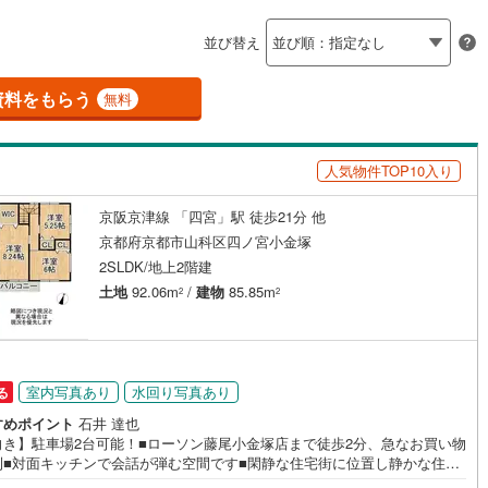
島根
岡山
広島
山口
0
)
京田辺市
(
12
)
水八幡宮参道ケーブル
(
32
)
阪急京都本線
(
47
)
並び替え
ダイニング15畳以上
鉄道宮福線
)
(
0
)
木津川市
京都丹後鉄道宮舞線
(
14
)
(
3
)
香川
愛媛
高知
保存した条件を見る
御山町
(
2
)
綴喜郡井手町
(
0
)
資料をもらう
無料
佐賀
長崎
熊本
大分
施工・品質・工法関連
置町
(
0
)
相楽郡和束町
(
0
)
人気物件TOP10入り
震、制震構造
設計住宅性能評価付き
山城村
(
0
)
船井郡京丹波町
(
0
)
（
0
）
謝野町
(
0
)
京阪京津線 「四宮」駅 徒歩21分 他
この条件で検索する
この条件で検索する
この条件で検索する
この条件で検索する
この条件で検索する
この条件で検索する
市区町村以下を選択
市区町村を選択す
駅を選択する
京都府京都市山科区四ノ宮小金塚
住宅
（
0
）
大規模（総区画数50戸以上）
2SLDK/地上2階建
（
0
）
土地
92.06m
/
建物
85.85m
2
2
駅が始発駅
（
0
）
海まで2km以内
（
0
）
室内写真あり
水回り写真あり
る
全体
すめポイント
石井 達也
向き】駐車場2台可能！■ローソン藤尾小金塚店まで徒歩2分、急なお買い物
利■対面キッチンで会話が弾む空間です■閑静な住宅街に位置し静かな住環
（
0
）
バリアフリー住宅
（
0
）
す 特徴・駅周辺にはスーパーもあり、お仕事帰りのお買い物に便利です・