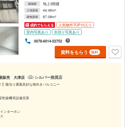
地上3階建
建物階
44.46m
土地面積
2
87.08m
建物面積
2
人気物件TOP10入り
成約でもらえる
室内写真あり
水回り写真あり
0078-6014-52752
資料をもらう
無料
シルバー推奨店
動産販売 大津店
！】陽当り通風良好な南向きバルコニー
室乾燥機等設備充実
インターホン
ス