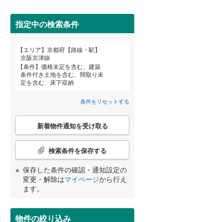
京丹後市
(
0
)
阪急嵐山線
(
4
)
乙訓郡大山崎町
京都丹後鉄道宮豊線
(
1
(
)
0
)
指定中の検索条件
綴喜郡宇治田原町
(
0
)
エリア
京都府【路線・駅】
宮崎
鹿児島
沖縄
京阪京津線
相楽郡精華町
(
0
)
条件
価格未定を含む、建築
条件付き土地を含む、間取り未
住宅性能評価付き
（
0
）
与謝郡伊根町
(
0
)
定を含む、床下収納
条件をリセットする
する
る
条件をリセットする
条件をリセットする
条件をリセットする
条件をリセットする
条件をリセットする
条件をリセットする
こ
新着物件通知を受け取る
の
検
索
検索条件を保存する
条
件
小学校まで1km以内
（
1
）
保存した条件の確認・通知設定の
で
変更・解除は
マイページ
から行え
通
ます。
知
を
間取り変更可能
（
0
）
受
物件の絞り込み