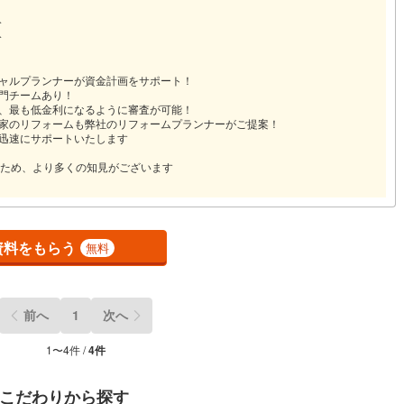
分
分
シャルプランナーが資金計画をサポート！
専門チームあり！
め、最も低金利になるように審査が可能！
お家のリフォームも弊社のリフォームプランナーがご提案！
に迅速にサポートいたします
ため、より多くの知見がございます
資料をもらう
無料
前へ
1
次へ
1
〜
4
件 /
4
件
こだわりから探す