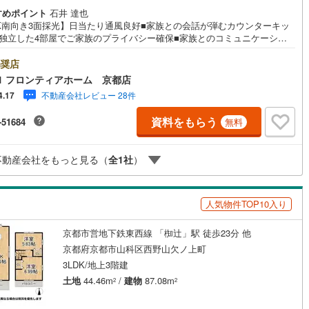
すめポイント
石井 達也
DK南向き3面採光】日当たり通風良好■家族との会話が弾むカウンターキッ
■独立した4部屋でご家族のプライバシー確保■家族とのコミュニケーショ
増えるリビングイン階段
奨店
1 フロンティアホーム 京都店
不動産会社レビュー 28件
4.17
資料をもらう
-51684
無料
不動産会社をもっと見る（
全
1
社
）
人気物件TOP10入り
京都市営地下鉄東西線 「椥辻」駅 徒歩23分 他
京都府京都市山科区西野山欠ノ上町
3LDK/地上3階建
土地
44.46m
/
建物
87.08m
2
2