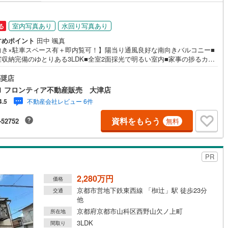
室内写真あり
水回り写真あり
る
すめポイント
田中 颯真
向き×駐車スペース有＋即内覧可！】陽当り通風良好な南向きバルコニー■
室収納完備のゆとりある3LDK■全室2面採光で明るい室内■家事の捗るカウ
ーキッチンや浴室乾燥機等設備充実 特徴・不在時の来客確認も安心のモニ
インターホン・冬場も快適な追焚機能付きオートバス・広々としたLDK14
奨店
上 立地・京都市立百々小学校まで徒歩約11分・京都市立山科中学校まで徒
1 フロンティア不動産販売 大津店
1分 弊社が選ばれる理由 1.お金の扱い方のプロ、ファイナンシャルプラン
不動産会社レビュー 6件
4.5
が資金計画をサポート！2.買い替えなどにも対応できる売却専門チームあ
3.たくさんの銀行と繋がりがあるため、最も低金利になるように審査が可
資料をもらう
-52752
無料
4.物件のお引渡し後に必要になったお家のリフォームも弊社のリフォーム
ンナーがご提案！5.定期的にご連絡を繋ぎ、有事の際に迅速にサポートい
ます弊社は専門家同士が連携をとっているため、より多くの知見がござい
お気軽にお問合せください！
PR
2,280万円
価格
京都市営地下鉄東西線 「椥辻」駅 徒歩23分
交通
他
京都府京都市山科区西野山欠ノ上町
所在地
3LDK
間取り