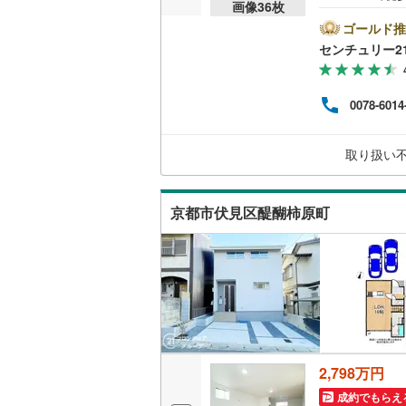
画像
36
枚
ーズB
ビン
ゴールド推
販売、価格、
す。
センチュリー2
す 立
即入居可
れる
ポー
0078-6014
繋が
オンライン対
必要
的に
取り扱い
オンライ
連携
さい
オンライ
京都市伏見区醍醐柿原町
2,798万円
成約でもらえ