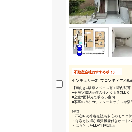
不動産会社おすすめポイント
センチュリー21 フロンティア不
【南向き×駐車スペース有＋即内覧可
■全居室収納完備のゆとりある3LDK
■全室2面採光で明るい室内
■家事の捗るカウンターキッチンや浴
特徴
・不在時の来客確認も安心のモニタ付
・冬場も快適な追焚機能付きオートバ
・広々としたLDK14帖以上