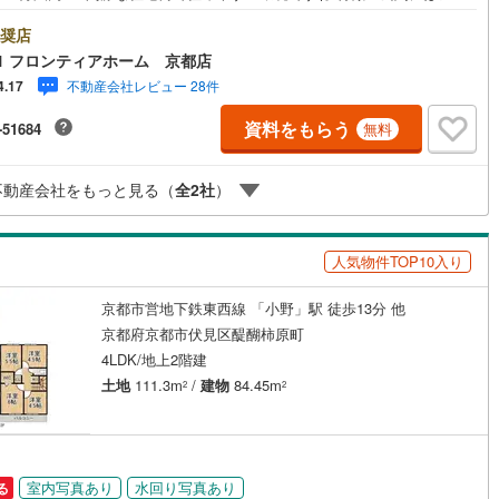
OXとSICもありますので、スッキリとご利用いただけます・約20.2帖のリ
グは家族団らんの時間をお過ごしいただけるスペースになっておりま
奨店
契約、入居関連など
・2階の洋室は勾配天井になっており、広く感じさせる工夫が詰まっていま
1 フロンティアホーム 京都店
地・百々小学校まで徒歩約10分・山科中学校まで徒歩約17分 弊社が選ば
不動産会社レビュー 28件
4.17
能
（
0
）
理由 1.お金の扱い方のプロ、ファイナンシャルプランナーが資金計画をサ
ト2.買い替えなどにも対応できる売却専門チームあり！3.たくさんの銀行と
資料をもらう
-51684
無料
りがあるため、最も低金利になるように審査が可能4.物件のお引渡し後に
応
になったお家のリフォームも弊社のリフォームプランナーがご提案5.定期
ご連絡を繋ぎ、有事の際に迅速にサポートいたします弊社は専門家同士が
不動産会社をもっと見る（
全
2
社
）
ン内見(相談)可
（
0
）
IT重説可
（
0
）
をとっているため、より多くの知見がございます。お気軽にお問合せくだ
ン対応とは？
人気物件TOP10入り
京都市営地下鉄東西線 「小野」駅 徒歩13分 他
京都府京都市伏見区醍醐柿原町
4LDK/地上2階建
土地
111.3m
/
建物
84.45m
2
2
室内写真あり
水回り写真あり
る