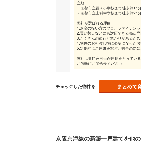
立地
・京都市立百々小学校まで徒歩約11
・京都市立山科中学校まで徒歩約21
弊社が選ばれる理由
1.お金の扱い方のプロ、ファイナン
2.買い替えなどにも対応できる売却
3.たくさんの銀行と繋がりがあるた
4.物件のお引渡し後に必要になった
5.定期的にご連絡を繋ぎ、有事の際
弊社は専門家同士が連携をとっている
お気軽にお問合せください！
まとめて
チェックした物件を
京阪京津線の新築一戸建てを他の