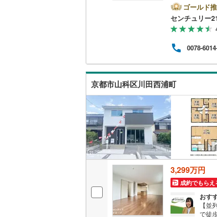
3面
ゴールド推
二世帯向
納戸
センチュリー2
ます
サービス
約34
ーが
0078-6014
り！
キッチン
能！
プラ
独立型キ
たし
京都市山科区川田西浦町
ます
浴室
浴室乾燥
バルコニー、
ウッドデ
3,299万円
収納
成約でもらえ
おす
ウォーク
【並列
（
3
）
で徒