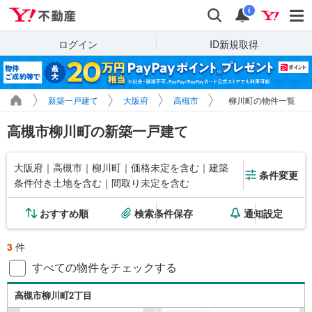
Yahoo!不動産
検索
通知
i
ログイン
ID新規取得
新築一戸建て
大阪府
高槻市
柳川町の物件一覧
高槻市柳川町の新築一戸建て
大阪府｜高槻市｜柳川町｜価格未定を含む｜建築
条件変更
条件付き土地を含む｜間取り未定を含む
おすすめ順
検索条件保存
通知設定
3
件
すべての物件をチェックする
高槻市柳川町2丁目