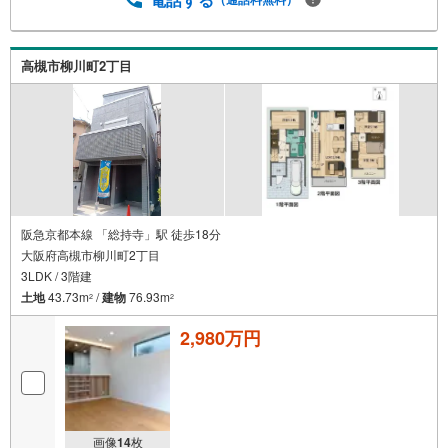
リフォームのご提案等をさせていただきます！ ■弊社独自
の物件管理システム、Willing-Naviで、お客様にぴったりの
物件のご紹介が可能です！ ■物件管理システムを使えば、
高槻市柳川町2丁目
ネットに掲載されていない物件のご紹介ができます！ ■弊
社は阪神間北摂に12店舗（神戸市～高槻市・島本町・大阪
市）がございます。全域にて物件のご紹介・ご案内が可能
です。
阪急京都本線 「総持寺」駅 徒歩18分
大阪府高槻市柳川町2丁目
3LDK / 3階建
土地
43.73m
/
建物
76.93m
2
2
2,980万円
画像
14
枚