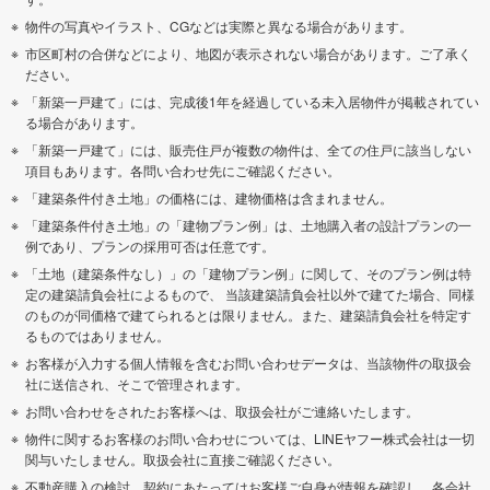
物件の写真やイラスト、CGなどは実際と異なる場合があります。
市区町村の合併などにより、地図が表示されない場合があります。ご了承く
ださい。
「新築一戸建て」には、完成後1年を経過している未入居物件が掲載されてい
る場合があります。
「新築一戸建て」には、販売住戸が複数の物件は、全ての住戸に該当しない
項目もあります。各問い合わせ先にご確認ください。
「建築条件付き土地」の価格には、建物価格は含まれません。
「建築条件付き土地」の「建物プラン例」は、土地購入者の設計プランの一
例であり、プランの採用可否は任意です。
「土地（建築条件なし）」の「建物プラン例」に関して、そのプラン例は特
定の建築請負会社によるもので、 当該建築請負会社以外で建てた場合、同様
のものが同価格で建てられるとは限りません。また、建築請負会社を特定す
るものではありません。
お客様が入力する個人情報を含むお問い合わせデータは、当該物件の取扱会
社に送信され、そこで管理されます。
お問い合わせをされたお客様へは、取扱会社がご連絡いたします。
物件に関するお客様のお問い合わせについては、LINEヤフー株式会社は一切
関与いたしません。取扱会社に直接ご確認ください。
不動産購入の検討、契約にあたってはお客様ご自身が情報を確認し、各会社