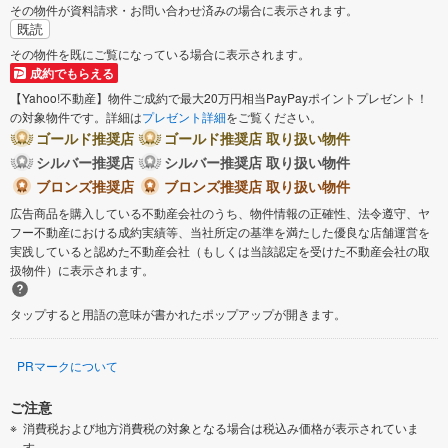
その物件が資料請求・お問い合わせ済みの場合に表示されます。
既読
その物件を既にご覧になっている場合に表示されます。
成約でもらえる
【Yahoo!不動産】物件ご成約で最大20万円相当PayPayポイントプレゼント！
の対象物件です。詳細は
プレゼント詳細
をご覧ください。
ゴールド推奨店
ゴールド推奨店 取り扱い物件
シルバー推奨店
シルバー推奨店 取り扱い物件
ブロンズ推奨店
ブロンズ推奨店 取り扱い物件
広告商品を購入している不動産会社のうち、物件情報の正確性、法令遵守、ヤ
フー不動産における成約実績等、当社所定の基準を満たした優良な店舗運営を
実践していると認めた不動産会社（もしくは当該認定を受けた不動産会社の取
扱物件）に表示されます。
タップすると用語の意味が書かれたポップアップが開きます。
PRマークについて
ご注意
消費税および地方消費税の対象となる場合は税込み価格が表示されていま
す。