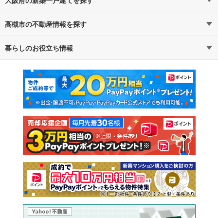
高槻市の不動産情報を探す
路線・駅から探す
地域から探す
暮らしのお役立ち情報
不動産・住宅
賃貸住宅
通勤・通学時間から探す
地図から探す
マンションカタログ
教えて！住まいの先生
新築マンション
中古マンション
新築一戸建て
中古一戸建て
注文住宅
土地
売却査定