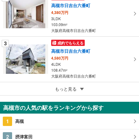
高槻市日吉台六番町
存
す
4,380万円
3LDK
る
103.09m
2
大阪府高槻市日吉台六番町
3
成約でもらえる
高槻市日吉台六番町
4,580万円
4LDK
108.47m
2
大阪府高槻市日吉台六番町
5
もっと見る
成約でもらえる
高槻市日吉台六番町
4,380万円
高槻市の人気の駅をランキングから探す
3LDK
103.09m
（登記）
2
1
高槻
大阪府高槻市日吉台六番町
2
摂津富田