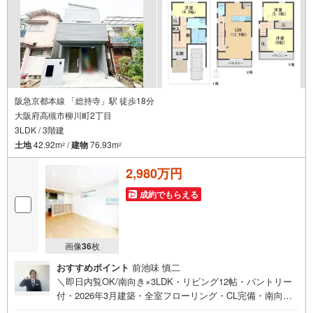
阪急京都本線 「総持寺」駅 徒歩18分
大阪府高槻市柳川町2丁目
3LDK / 3階建
土地
42.92m
/
建物
76.93m
2
2
2,980万円
成約でもらえる
画像
36
枚
おすすめポイント
前池味 慎二
＼即日内覧OK/南向き×3LDK・リビング12帖・パントリー
付・2026年3月建築・全室フローリング・CL完備・南向き
バルコニー2箇所で陽当たり良好【お買い物施設】・業務ス