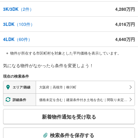
3K/3DK
（
2
件）
4,280万円
3LDK
（
103
件）
4,016万円
4LDK
（
60
件）
4,640万円
物件が所在する市区町村を対象とした平均価格を表示しています。
気になる物件がなかったら
条件を変更しよう！
現在の検索条件
大阪府｜高槻市｜柳川町
エリア/路線
価格未定を含む｜建築条件付き土地を含む｜間取り未定を含む
詳細条件
こ
新着物件通知を受け取る
の
検
索
検索条件を保存する