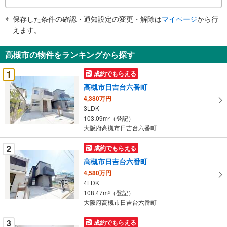
条
件
保存した条件の確認・通知設定の変更・解除は
マイページ
から行
で
えます。
通
知
高槻市の物件をランキングから探す
を
受
1
成約でもらえる
け
高槻市日吉台六番町
取
4,380万円
る
3LDK
・
103.09m
（登記）
2
条
大阪府高槻市日吉台六番町
件
を
2
成約でもらえる
マ
高槻市日吉台六番町
イ
4,580万円
ペ
4LDK
ー
108.47m
（登記）
2
大阪府高槻市日吉台六番町
ジ
に
3
成約でもらえる
保