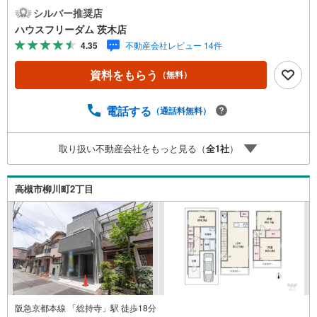
ーパー南富田店:徒歩4分・ミニストップ高槻柳川町店:徒歩
シルバー推奨店
2分・キリン堂高槻柳川店:徒歩3分・コノミヤ高槻店:徒歩1
ハウスフリーダム 茨木店
1分・食品館アプロ総持寺店:徒歩13分【教育施設】・高槻
4.35
不動産会社レビュー 14件
わかば幼稚園:徒歩8分・高槻市立柳川小学校:徒歩7分・高
槻市立柳川中学校:徒歩9分【その他施設】・北摂総合病院:
資料をもらう
（無料）
徒歩9分≫*≪*≫*≪*≫*≪*≫*≪*≫*≪*≫*≪*≫*≪現地見学
のご予約、物件詳細はお気軽にお問合せくださいハウスフ
リーダム茨木店は店舗駐車場完備、キッズスペース・授乳
電話する
（通話料無料）
室（エアコン・空気清浄機設置）がございます（19時以降
も問合せ対応）≫*≪*≫*≪*≫*≪*≫*≪*≫*≪*≫*≪*≫*≪
取り扱い不動産会社をもっと見る（
全
1
社
）
高槻市柳川町2丁目
阪急京都本線 「総持寺」駅 徒歩18分