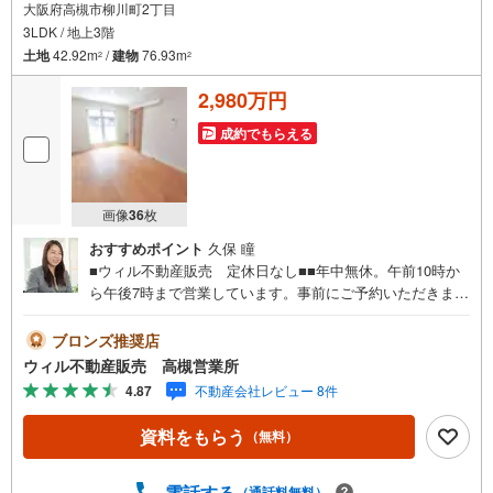
大阪府高槻市柳川町2丁目
3LDK / 地上3階
土地
42.92m
/
建物
76.93m
2
2
2,980万円
成約でもらえる
画像
36
枚
おすすめポイント
久保 瞳
■ウィル不動産販売 定休日なし■■年中無休。午前10時か
ら午後7時まで営業しています。事前にご予約いただきまし
たら営業時間外でのご案内も対応致します。ご相談くださ
い。 【弊社の特徴】 ■店舗裏手に駐車場をご用意しており
ブロンズ推奨店
ます。ご利用ください。 ■キッズスペースもございます。
ウィル不動産販売 高槻営業所
小さなお子様がいらっしゃるご家庭もお気軽にご来場くだ
4.87
不動産会社レビュー 8件
さい！ 【営業日】定休日はございません。火曜日・水曜日
も営業しております。 【時間】10:00～19:00 ※左記時間は
資料をもらう
（無料）
お電話が繋がりやすくなっております。 ■リフォーム担
当、ローン担当が居ますので、何でも気軽にご相談くださ
い！ ■リフォーム担当と一緒に現地見学を行い、その場で
電話する
（通話料無料）