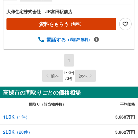
大伸住宅株式会社 JR富田駅前店
資料をもらう
（無料）
電話する
（通話料無料）
1
1
〜
3
件
前へ
次へ
/
3
件
高槻市の間取りごとの価格相場
間取り（該当物件数）
平均価格
1LDK
（
1
件）
3,668万円
2LDK
（
20
件）
3,862万円