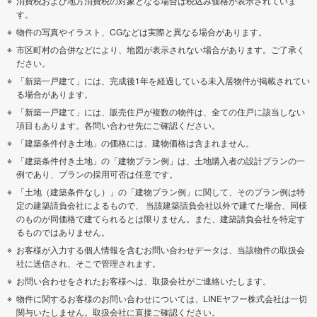
消費税および地方消費税の対象となる場合は税込み価格が表示されていま
す。
物件の写真やイラスト、CGなどは実際と異なる場合があります。
市区町村の合併などにより、地図が表示されない場合があります。ご了承く
ださい。
「新築一戸建て」には、完成後1年を経過している未入居物件が掲載されてい
る場合があります。
「新築一戸建て」には、販売住戸が複数の物件は、全ての住戸に該当しない
項目もあります。各問い合わせ先にご確認ください。
「建築条件付き土地」の価格には、建物価格は含まれません。
「建築条件付き土地」の「建物プラン例」は、土地購入者の設計プランの一
例であり、プランの採用可否は任意です。
「土地（建築条件なし）」の「建物プラン例」に関して、そのプラン例は特
定の建築請負会社によるもので、 当該建築請負会社以外で建てた場合、同様
のものが同価格で建てられるとは限りません。また、建築請負会社を特定す
るものではありません。
お客様が入力する個人情報を含むお問い合わせデータは、当該物件の取扱会
社に送信され、そこで管理されます。
お問い合わせをされたお客様へは、取扱会社がご連絡いたします。
物件に関するお客様のお問い合わせについては、LINEヤフー株式会社は一切
関与いたしません。取扱会社に直接ご確認ください。