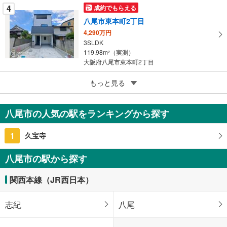
4
成約でもらえる
八尾市東本町2丁目
4,290万円
3SLDK
119.98m
（実測）
2
大阪府八尾市東本町2丁目
5
もっと見る
成約でもらえる
八尾市高美町2丁目
3,380万円
八尾市の人気の駅をランキングから探す
4LDK
98.41m
（実測）
2
1
久宝寺
大阪府八尾市高美町2丁目
八尾市の駅から探す
関西本線（JR西日本）
志紀
八尾