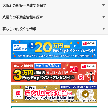
大阪府の新築一戸建てを探す
八尾市の不動産情報を探す
路線・駅から探す
地域から探す
暮らしのお役立ち情報
不動産・住宅
賃貸住宅
通勤・通学時間から探す
地図から探す
マンションカタログ
教えて！住まいの先生
新築マンション
中古マンション
新築一戸建て
中古一戸建て
注文住宅
土地
売却査定