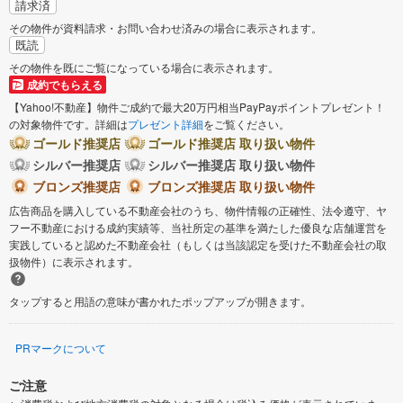
請求済
その物件が資料請求・お問い合わせ済みの場合に表示されます。
既読
その物件を既にご覧になっている場合に表示されます。
成約でもらえる
【Yahoo!不動産】物件ご成約で最大20万円相当PayPayポイントプレゼント！
の対象物件です。詳細は
プレゼント詳細
をご覧ください。
ゴールド推奨店
ゴールド推奨店 取り扱い物件
シルバー推奨店
シルバー推奨店 取り扱い物件
ブロンズ推奨店
ブロンズ推奨店 取り扱い物件
広告商品を購入している不動産会社のうち、物件情報の正確性、法令遵守、ヤ
フー不動産における成約実績等、当社所定の基準を満たした優良な店舗運営を
実践していると認めた不動産会社（もしくは当該認定を受けた不動産会社の取
扱物件）に表示されます。
タップすると用語の意味が書かれたポップアップが開きます。
PRマークについて
ご注意