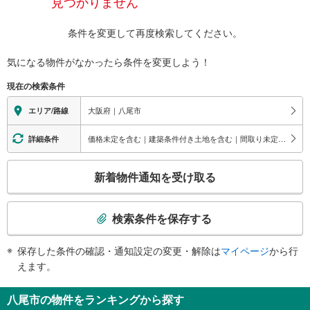
見つかりません
条件を変更して再度検索してください。
気になる物件がなかったら
条件を変更しよう！
現在の検索条件
大阪府｜八尾市
エリア/路線
価格未定を含む｜建築条件付き土地を含む｜間取り未定を含む
詳細条件
こ
新着物件通知を受け取る
の
検
索
検索条件を保存する
条
件
保存した条件の確認・通知設定の変更・解除は
マイページ
から行
で
えます。
通
知
八尾市の物件をランキングから探す
を