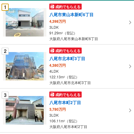
受
1
成約でもらえる
け
八尾市東山本新町6丁目
取
4,398万円
る
3LDK
・
91.29m
（登記）
2
条
大阪府八尾市東山本新町6丁目
件
を
2
成約でもらえる
マ
八尾市北本町3丁目
イ
4,380万円
ペ
4LDK
ー
122.13m
（登記）
2
大阪府八尾市北本町3丁目
ジ
に
3
成約でもらえる
保
八尾市本町2丁目
存
す
3,780万円
3LDK
る
106.11m
（登記）
2
大阪府八尾市本町2丁目