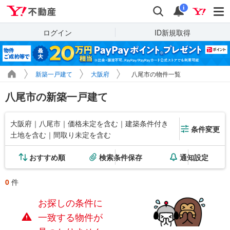
Yahoo!不動産
検索
通知
i
ログイン
ID新規取得
新築一戸建て
大阪府
八尾市の物件一覧
八尾市の新築一戸建て
大阪府｜八尾市｜価格未定を含む｜建築条件付き
条件変更
土地を含む｜間取り未定を含む
おすすめ順
検索条件保存
通知設定
0
件
お探しの条件に
一致する物件が