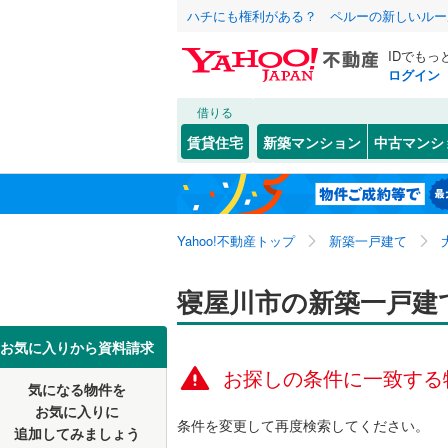
ハチにも権利がある？ ペルーの新しいルー
IDでもっ
ログイン
借りる
北海道
JR
北海道
東海道本線
こだわり条件
設備
賃貸住宅
新築マンション
中古マンシ
桜島線
(
0
)
床暖房
（
大阪市
都島区
池田本町
(
4
東北
青森
阪和線
(
0
)
駐車場2
西淀川区
音羽町
(
7
関東
東京
おおさか
Yahoo!不動産トップ
新築一戸建て
ＴＶモニ
淀川区
菅相塚町
(
1
（
0
）
港区
国松町
(
4
(
)
2
信越・北陸
新潟
地下鉄
寝屋川市の新築一戸建
OsakaM
配置、向き、
東成区
寿町
(
1
(
)
9
OsakaMe
東海
愛知
お気に入りから資料請求
中央区
高柳
前道6m
(
6
(
)
1
OsakaMe
お探しの条件に一致する
気になる物件を
近畿
大阪
阿倍野区
成田東が
平坦地
（
お気に入りに
私鉄・その他
近鉄大阪
条件を変更して再度検索してください。
追加してみましょう
西成区
八幡台
(
(
4
2