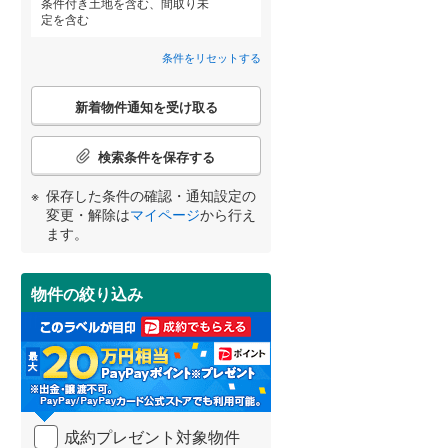
条件付き土地を含む、間取り未
近鉄道明寺線
(
0
)
定を含む
若葉町
(
3
)
東区
京阪本線
(
60
(
)
0
)
条件をリセットする
阪急京都本線
(
0
)
北区
(
11
)
こ
新着物件通知を受け取る
宮崎
鹿児島
沖縄
の
阪急宝塚本線
(
0
)
検
索
阪神なんば線
(
0
)
検索条件を保存する
住宅性能評価付き
（
0
）
条
池田市
(
39
)
件
南海高師浜線
(
0
)
保存した条件の確認・通知設定の
で
する
る
変更・解除は
マイページ
から行え
高槻市
(
227
)
条件をリセットする
条件をリセットする
条件をリセットする
条件をリセットする
条件をリセットする
条件をリセットする
通
阪堺電気軌道阪堺線
(
0
)
ます。
知
枚方市
(
189
)
を
南海汐見橋線
(
0
)
受
泉佐野市
(
15
)
物件の絞り込み
け
大阪モノレール線
(
0
)
取
河内長野市
(
21
)
小学校まで1km以内
（
0
）
る
水間鉄道
(
0
)
・
和泉市
(
10
)
条
件
羽曳野市
(
79
)
を
間取り変更可能
（
0
）
成約プレゼント対象物件
マ
高石市
(
4
)