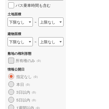
バス乗車時間も含む
土地面積
下限なし
上限なし
~
建物面積
下限なし
上限なし
~
敷地の権利形態
所有権のみ
（
0
）
情報公開日
指定なし
（
0
）
本日
（
0
）
3日以内
（
0
）
5日以内
（
0
）
1週間以内
（
0
）