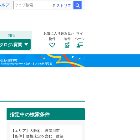
ヘルプ
ストリヌ
検索
お気に入り
最近見た
マイ
知る
物件
物件
ページ
大阪環状線
(
0
)
タログ/質問
片町線
(
0
)
トイレ２か所
（
0
）
此花区
石津東町
(
6
(
)
2
)
福島
東西線
(
0
)
太陽光発電システム
（
0
）
旭区
萱島信和町
(
8
)
(
1
)
栃木
群馬
山梨
山陽新幹線
(
0
)
西区
葛原
(
(
2
2
)
)
浪速区
香里北之町
(
1
)
(
1
)
OsakaMetro御堂筋線
(
0
)
鶴見区
田井町
(
(
1
1
)
)
OsakaMetro中央線
(
0
)
指定中の検索条件
生野区
豊里町
南道路
(
(
（
4
1
0
)
)
）
和歌山
東住吉区
仁和寺町
(
(
50
2
)
)
エリア
大阪府、寝屋川市
近鉄信貴線
(
0
)
条件
価格未定を含む、建築
平野区
三井が丘
(
43
(
3
)
)