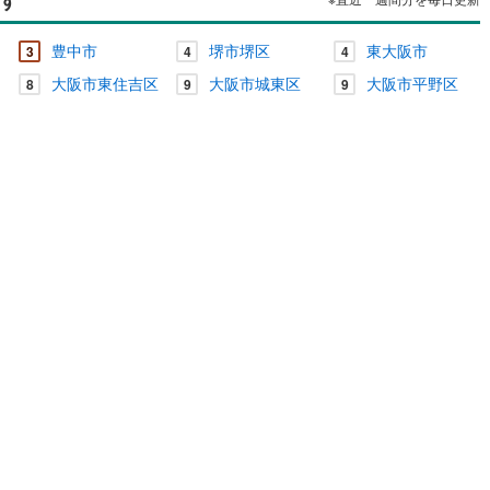
契約、入居関連など
豊中市
堺市堺区
東大阪市
3
4
4
大阪市東住吉区
大阪市城東区
大阪市平野区
8
9
9
能
（
0
）
応
ン内見(相談)可
（
0
）
IT重説可
（
0
）
ン対応とは？