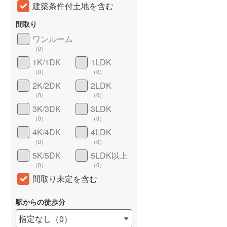
建築条件付土地を含む
間取り
ワンルーム
（
0
）
1K/1DK
1LDK
（
0
）
（
0
）
2K/2DK
2LDK
（
0
）
（
0
）
3K/3DK
3LDK
詳しく見る
（
0
）
（
0
）
4K/4DK
4LDK
（
0
）
（
0
）
5K/5DK
5LDK以上
（
0
）
（
0
）
間取り未定を含む
駅からの徒歩分
指定なし
（
0
）