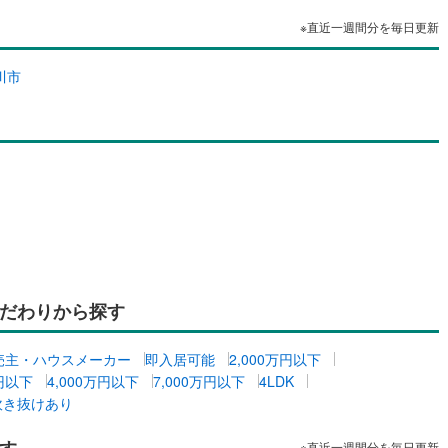
け
（
0
）
平屋・1階建て
（
0
）
※直近一週間分を毎日更新
(
59
)
東大阪市
(
159
)
ルーム（納戸）
（
0
）
(
7
)
交野市
(
31
)
川市
)
三島郡島本町
(
13
)
ッチン
（
0
）
対面キッチン
（
0
）
勢町
(
0
)
泉北郡忠岡町
(
0
)
尻町
(
0
)
泉南郡岬町
(
0
)
河南町
(
4
)
南河内郡千早赤阪村
(
1
)
機あり
（
0
）
庭
だわりから探す
ッキあり
（
0
）
売主・ハウスメーカー
即入居可能
2,000万円以下
万円以下
4,000万円以下
7,000万円以下
4LDK
吹き抜けあり
インクローゼット
床下収納
（
0
）
す
※直近一週間分を毎日更新