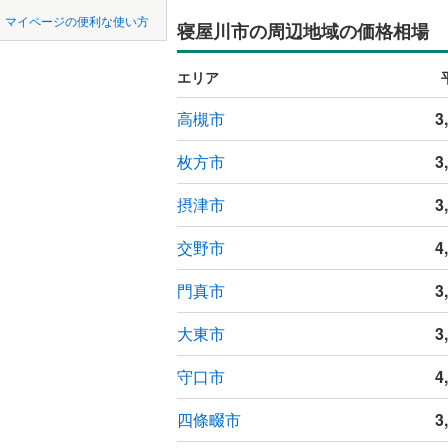
中国
LD
鳥取
近鉄南大
マイページの便利な使い方
寝屋川市の周辺地域の価格相場
緑町
(
1
)
リビング
堺市
堺区
近鉄けい
(
40
)
四国
徳島
（
0
）
エリア
京阪交野
西区
(
38
)
九州・沖縄
福岡
高槻市
3
構造・規模・
阪急千里
美原区
(
3
阪急箕面
耐震、免
枚方市
3
大阪府のそのほ
岸和田市
（
0
）
能勢電鉄
かの地域
摂津市
3
0
0
0
0
0
0
吹田市
(
3
該当物件
該当物件
該当物件
該当物件
該当物件
該当物件
件
件
件
件
件
件
長期優良
南海多奈
交野市
4
貝塚市
(
1
阪堺電気
門真市
3
茨木市
(
4
立地
南海泉北
富田林市
大東市
3
最寄りの
国際文化
松原市
(
5
守口市
4
間取り、居室
箕面市
(
2
四條畷市
3
吹き抜け
門真市
(
2