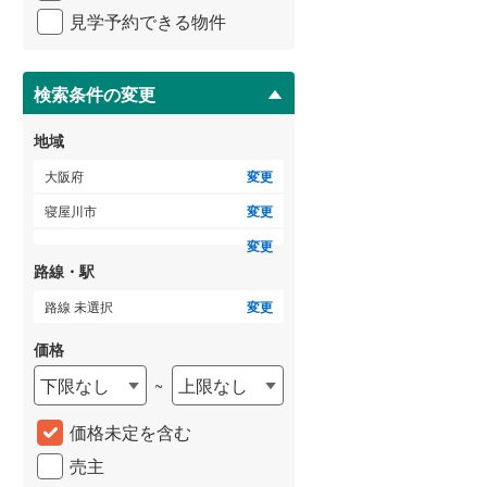
イ
3階建て以上
（
0
）
見学予約できる物件
ペ
泉南市
(
1
)
ー
ジ
大阪狭山市
(
32
)
に
検索条件の変更
保
豊能郡豊能町
(
10
)
存
地域
す
泉南郡熊取町
(
6
)
る
大阪府
変更
南河内郡太子町
(
0
)
寝屋川市
変更
変更
路線・駅
路線 未選択
変更
価格
下限なし
上限なし
~
価格未定を含む
売主