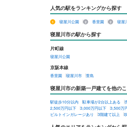
二世帯向
人気の駅をランキングから探す
藤井寺市
サービス
四條畷市
寝屋川公園
香里園
寝屋
キッチン
阪南市
(
2
寝屋川市の駅から探す
独立型キ
豊能郡能
片町線
泉南郡田
浴室
寝屋川公園
南河内郡
浴室乾燥
京阪本線
香里園
寝屋川市
萱島
バルコニー、
寝屋川市の新築一戸建てを他のこ
ウッドデ
駅徒歩10分以内
駐車場が2台以上ある
収納
2,500万円以下
3,000万円以下
3,500
ビルトインガレージあり
3階建て以上
ウォーク
（
0
）
人気のエリアをランキングから探