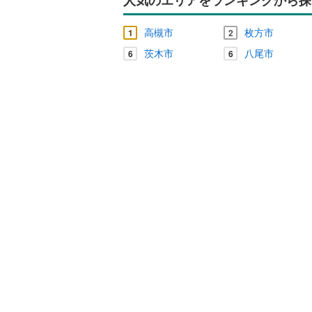
販売、価格、
高槻市
枚方市
1
2
茨木市
八尾市
6
6
即入居可
オンライン対
オンライ
オンライ