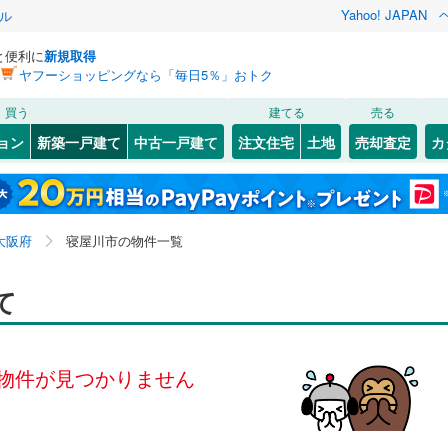
Yahoo! JAPAN
ル
と便利に
新規取得
ヤフーショッピングなら「毎日5％」おトク
検索条件を保存しました
買う
建てる
売る
（JR西日本）
(
0
)
関西本線（JR西日本）
(
0
)
ョン
新築一戸建て
中古一戸建て
注文住宅
土地
売却査定
カ
この検索条件の新着物件通知は、
マイページ
から設定できます。
福知山線
(
0
)
0
）
オール電化
（
0
）
(
)
2
)
福島区
石津中町
(
3
(
)
4
)
岩手
宮城
秋田
山形
関西空港線
(
0
)
台以上
（
0
）
ビルトインガレージ
（
0
）
(
)
21
)
東淀川区
春日町
(
4
(
)
11
)
大阪府、寝屋川市、価格未定を含む、建築条件付き土地
神奈川
埼玉
千葉
茨城
東線
(
0
)
東海道新幹線
(
0
)
大阪府
寝屋川市の物件一覧
タ付インターホン
防犯カメラ
（
0
）
1
(
1
)
)
北区
楠根北町
(
1
)
(
2
)
を含む、間取り未定を含む
)
大正区
黒原橘町
(
4
(
)
2
)
長野
富山
石川
福井
て
etro長堀鶴見緑地線
(
0
)
OsakaMetro今里筋線
(
0
)
建ち方、日当たり
)
城東区
末広町
(
(
12
5
)
)
tro谷町線
(
0
)
OsakaMetro四つ橋線
(
0
)
閉じる
閉じる
お気に入りリストを見る
お気に入りリストを見る
閉じる
閉じる
岐阜
静岡
三重
検索条件を保存する
以上
)
（
0
）
天王寺区
宝町
角地
(
（
3
0
)
）
(
1
)
tro千日前線
(
0
)
OsakaMetro堺筋線
(
0
)
物件が見つかりません
マイページ
兵庫
京都
滋賀
奈良
丘
(
0
9
）
(
)
1
)
住吉区
成田町
(
(
16
3
)
)
線
(
0
)
近鉄奈良線
(
0
)
)
)
住之江区
本町
(
2
)
(
6
)