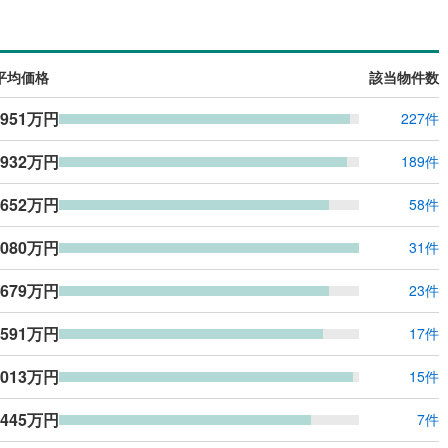
島根
岡山
広島
山口
阪線
(
0
)
近鉄長野線
(
0
)
明徳
(
1
)
ダイニング15畳以上
はんな線
(
0
)
中区
近鉄西信貴ケーブル
(
45
)
(
0
)
香川
愛媛
高知
保存した条件を見る
平均価格
該当物件数
線
(
0
)
京阪中之島線
(
0
)
南区
(
29
)
佐賀
長崎
熊本
大分
,951万円
227件
施工・品質・工法関連
線
(
0
)
阪急神戸本線
(
0
)
5
)
線
(
0
)
阪神本線
(
0
)
震、制震構造
設計住宅性能評価付き
,932万円
189件
(
13
)
豊中市
(
64
)
（
0
）
妙見線
(
0
)
南海線
(
0
)
,652万円
58件
この条件で検索する
この条件で検索する
この条件で検索する
この条件で検索する
この条件で検索する
この条件で検索する
市区町村以下を選択
市区町村を選択す
駅を選択する
)
泉大津市
(
1
)
住宅
（
0
）
大規模（総区画数50戸以上）
川線
(
0
)
南海高野線
(
0
)
,080万円
（
0
）
31件
9
)
守口市
(
15
)
軌道上町線
(
0
)
南海空港線
(
0
)
,679万円
9
)
八尾市
(
87
)
23件
線
(
0
)
OsakaMetroニュートラム
(
0
)
(
63
)
寝屋川市
(
65
)
,591万円
17件
駅が始発駅
（
0
）
海まで2km以内
（
0
）
公園都市モノレール
(
0
)
北大阪急行電鉄
(
0
)
9
)
大東市
(
17
)
,013万円
15件
全体
1
)
柏原市
(
27
)
,445万円
7件
（
0
）
バリアフリー住宅
（
0
）
3
)
摂津市
(
58
)