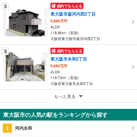
に
3
成約でもらえる
保
東大阪市森河内西2丁目
存
す
5,880万円
4LDK
る
118.86m
（実測）
2
大阪府東大阪市森河内西2丁目
3
成約でもらえる
東大阪市永和2丁目
5,880万円
4LDK
119.73m
（実測）
2
大阪府東大阪市永和2丁目
3
もっと見る
成約でもらえる
東大阪市善根寺町1丁目
3,780万円
東大阪市の人気の駅をランキングから探す
4LDK
107.02m
（実測）
2
1
河内永和
大阪府東大阪市善根寺町1丁目