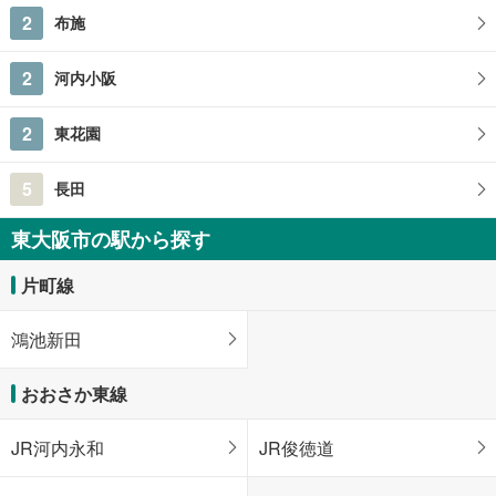
2
布施
2
河内小阪
2
東花園
5
長田
東大阪市の駅から探す
片町線
鴻池新田
おおさか東線
JR河内永和
JR俊徳道