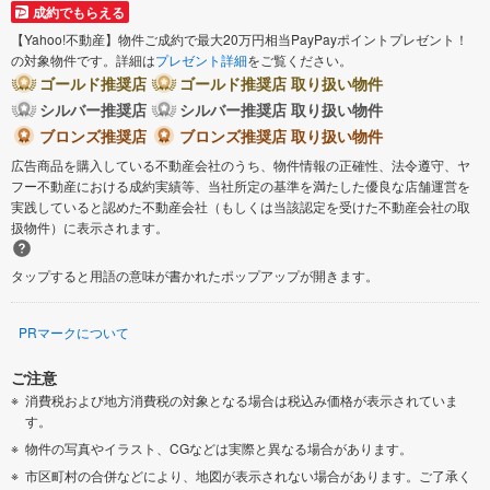
成約でもらえる
【Yahoo!不動産】物件ご成約で最大20万円相当PayPayポイントプレゼント！
の対象物件です。詳細は
プレゼント詳細
をご覧ください。
ゴールド推奨店
ゴールド推奨店 取り扱い物件
シルバー推奨店
シルバー推奨店 取り扱い物件
ブロンズ推奨店
ブロンズ推奨店 取り扱い物件
広告商品を購入している不動産会社のうち、物件情報の正確性、法令遵守、ヤ
フー不動産における成約実績等、当社所定の基準を満たした優良な店舗運営を
実践していると認めた不動産会社（もしくは当該認定を受けた不動産会社の取
扱物件）に表示されます。
タップすると用語の意味が書かれたポップアップが開きます。
PRマークについて
ご注意
消費税および地方消費税の対象となる場合は税込み価格が表示されていま
す。
物件の写真やイラスト、CGなどは実際と異なる場合があります。
市区町村の合併などにより、地図が表示されない場合があります。ご了承く