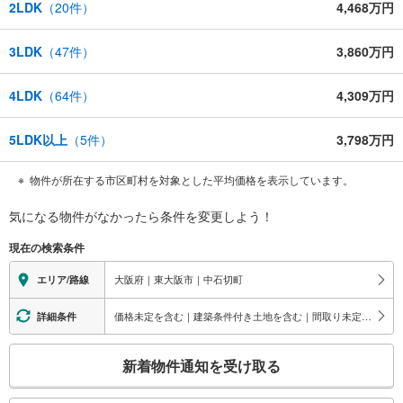
2LDK
（
20
件）
4,468万円
3LDK
（
47
件）
3,860万円
4LDK
（
64
件）
4,309万円
5LDK以上
（
5
件）
3,798万円
物件が所在する市区町村を対象とした平均価格を表示しています。
気になる物件がなかったら
条件を変更しよう！
現在の検索条件
大阪府｜東大阪市｜中石切町
エリア/路線
価格未定を含む｜建築条件付き土地を含む｜間取り未定を含む
詳細条件
こ
新着物件通知を受け取る
の
検