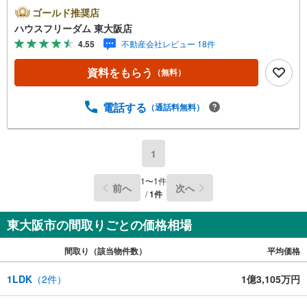
洗浄便座○収納豊富な4LDKの間取り！・ウォークインクロ
ゴールド推奨店
ーゼット ・シューズクローゼット ・パントリー○キッチ
ハウスフリーダム 東大阪店
ンフルフラット仕様につき開放感あるLDKを実現！○全室2
4.55
不動産会社レビュー 18件
面採光！日当たり良好な明るい室内です！＜周辺環境＞・
関西スーパー日下店:徒歩5分（354m）・ローソン東大阪中
資料をもらう
（無料）
石切町四丁目店:徒歩5分（374m）・石切小学校:徒歩12分
（931m）・石切中学校:徒歩5分（373m）○会社の特徴○ハ
ウスフリーダムは【東証スタンダード上場企業】です！不
電話する
（通話料無料）
動産購入や住宅ローンについては、ハウスフリーダムにお
任せ下さい。（ご来店の際は、店舗に駐車場を完備してお
ります）-・-・-・-・-・-・-・-・-・-・-・-・-・
1
1
〜
1
件
前へ
次へ
/
1
件
東大阪市の間取りごとの価格相場
間取り（該当物件数）
平均価格
1LDK
（
2
件）
1億3,105万円