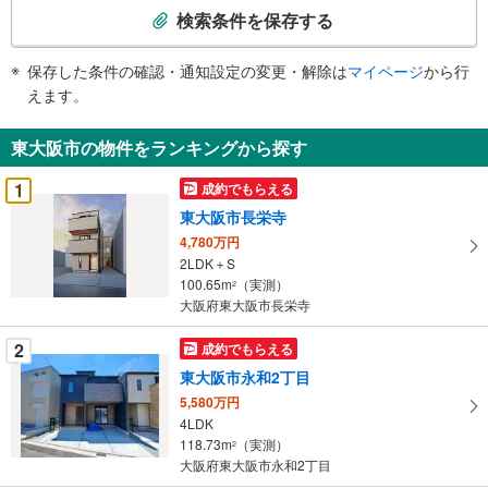
索
検索条件を保存する
条
件
保存した条件の確認・通知設定の変更・解除は
マイページ
から行
で
えます。
通
知
東大阪市の物件をランキングから探す
を
受
1
成約でもらえる
け
東大阪市長栄寺
取
4,780万円
る
2LDK＋S
・
100.65m
（実測）
2
条
大阪府東大阪市長栄寺
件
を
2
成約でもらえる
マ
東大阪市永和2丁目
イ
5,580万円
ペ
4LDK
ー
118.73m
（実測）
2
大阪府東大阪市永和2丁目
ジ