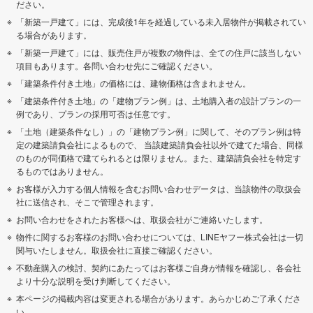
ださい。
「新築一戸建て」には、完成後1年を経過している未入居物件が掲載されてい
る場合があります。
「新築一戸建て」には、販売住戸が複数の物件は、全ての住戸に該当しない
項目もあります。各問い合わせ先にご確認ください。
「建築条件付き土地」の価格には、建物価格は含まれません。
「建築条件付き土地」の「建物プラン例」は、土地購入者の設計プランの一
例であり、プランの採用可否は任意です。
「土地（建築条件なし）」の「建物プラン例」に関して、そのプラン例は特
定の建築請負会社によるもので、 当該建築請負会社以外で建てた場合、同様
のものが同価格で建てられるとは限りません。また、建築請負会社を特定す
るものではありません。
お客様が入力する個人情報を含むお問い合わせデータは、当該物件の取扱会
社に送信され、そこで管理されます。
お問い合わせをされたお客様へは、取扱会社がご連絡いたします。
物件に関するお客様のお問い合わせについては、LINEヤフー株式会社は一切
関与いたしません。取扱会社に直接ご確認ください。
不動産購入の検討、契約にあたってはお客様ご自身が情報を確認し、各会社
より十分な説明を受け判断してください。
本ページの掲載内容は変更される場合があります。あらかじめご了承くださ
い。