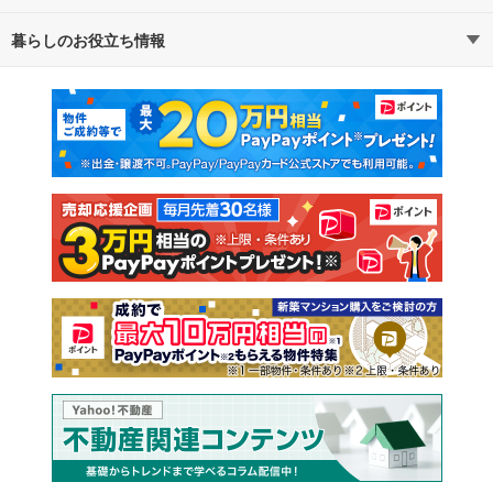
暮らしのお役立ち情報
不動産・住宅
賃貸住宅
通勤・通学時間から探す
地図から探す
マンションカタログ
教えて！住まいの先生
新築マンション
中古マンション
新築一戸建て
中古一戸建て
注文住宅
土地
売却査定