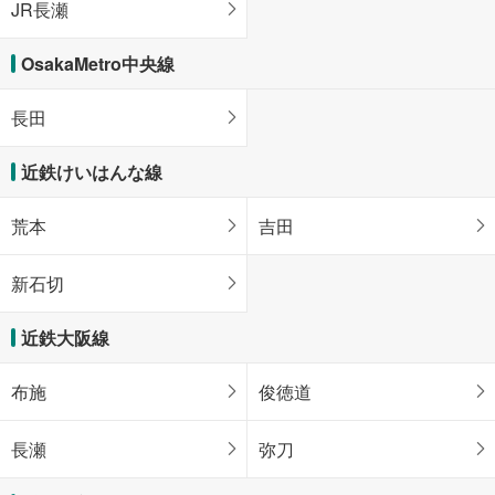
JR長瀬
OsakaMetro中央線
長田
近鉄けいはんな線
荒本
吉田
新石切
近鉄大阪線
布施
俊徳道
長瀬
弥刀