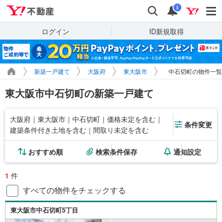
Yahoo!不動産
検索
通知
i
ログイン
ID新規取得
新築一戸建て
大阪府
東大阪市
中石切町の物件一覧
東大阪市中石切町の新築一戸建て
大阪府｜東大阪市｜中石切町｜価格未定を含む｜
条件変更
建築条件付き土地を含む｜間取り未定を含む
おすすめ順
検索条件保存
通知設定
1
件
すべての物件をチェックする
東大阪市中石切町5丁目