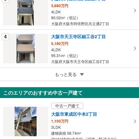
3,880万円
存
4LDK
す
90.02m
（登記）
2
る
大阪府大阪市阿倍野区共立通2丁目
4
大阪市天王寺区細工谷2丁目
5,180万円
4LDK
95.31m
（登記）
2
大阪府大阪市天王寺区細工谷2丁目
5
もっと見る
成約でもらえる
大阪市淀川区野中南1丁目
6,390万円
このエリアのおすすめ中古一戸建て
4LDK
98.95m
（実測）
2
中古一戸建て
大阪府大阪市淀川区野中南1丁目
大阪市東成区中本2丁目
1,100万円
3LDK
建物面積 58.74m
2
OsakaMetro中央線 「緑橋」駅 徒歩4分