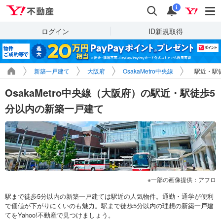
Yahoo!不動産
検索
通知
i
ログイン
ID新規取得
新築一戸建て
大阪府
OsakaMetro中央線
駅近・駅
OsakaMetro中央線（大阪府）の駅近・駅徒歩5
分以内の新築一戸建て
一部の画像提供：アフロ
駅まで徒歩5分以内の新築一戸建ては駅近の人気物件。通勤・通学が便利
で価値が下がりにくいのも魅力。駅まで徒歩5分以内の理想の新築一戸建
てをYahoo!不動産で見つけましょう。