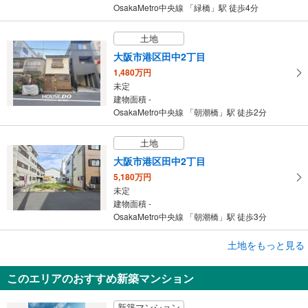
OsakaMetro中央線 「緑橋」駅 徒歩4分
土地
大阪市港区田中2丁目
1,480万円
未定
建物面積 -
OsakaMetro中央線 「朝潮橋」駅 徒歩2分
土地
大阪市港区田中2丁目
5,180万円
未定
建物面積 -
OsakaMetro中央線 「朝潮橋」駅 徒歩3分
成約でもらえる
土地をもっと見る
土地
このエリアのおすすめ新築マンション
大阪市東成区中本2丁目
8,680万円
新築マンション