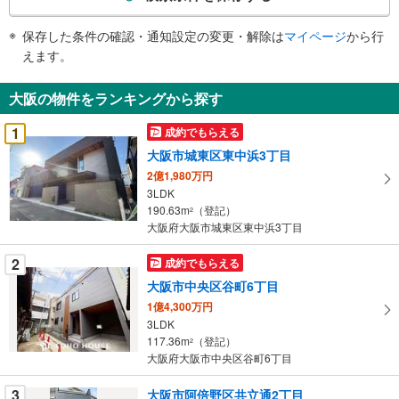
条
件
保存した条件の確認・通知設定の変更・解除は
マイページ
から行
で
えます。
通
知
大阪の物件をランキングから探す
を
受
1
成約でもらえる
け
大阪市城東区東中浜3丁目
取
2億1,980万円
る
3LDK
・
190.63m
（登記）
2
条
大阪府大阪市城東区東中浜3丁目
件
を
2
成約でもらえる
マ
大阪市中央区谷町6丁目
イ
1億4,300万円
ペ
3LDK
ー
117.36m
（登記）
2
大阪府大阪市中央区谷町6丁目
ジ
に
3
大阪市阿倍野区共立通2丁目
保