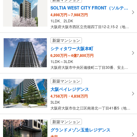
未定
建物面積 -
SOLTIA WEST CITY FRONT（ソルティア ウエストシティ フロント）
OsakaMetro中央線 「緑橋」駅 徒歩3分
4,898万円～7,988万円
1LDK、2LDK
大阪府大阪市西区立売堀四丁目12-2,15-2（地番）
新築マンション
シティタワー大阪本町
6,200万円～4億7,800万円
1LDK～3LDK
大阪府大阪市中央区備後町二丁目30番、安土町二丁目33番（地番）
新築マンション
大阪ベイレジデンス
4,758万円・4,838万円
3LDK
大阪府大阪市住之江区南港北一丁目41番5（地番）
新築マンション
グランドメゾン玉造レジデンス
未定