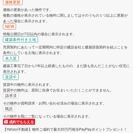
貝塚市
守口市
価格更新
価格の更新があった物件です。
複数の価格が表示されている物件に関しましてはそのうちの１つ以上に更新が
枚方市
茨木市
あった場合に表示されます。
NEW
八尾市
泉佐野市
情報公開日が7日以内の場合に表示されます。
建築条件付き土地
富田林市
売買契約にあたって一定期間内に特定の建設会社と建築請負契約を結ぶことを
寝屋川市
条件にしている土地に表示されます。
未入居
河内長野市
松原市
建築工事完了日から1年以上経過したものの、まだ誰も住んだことがない住宅に
表示されます。
賃貸中
大東市
和泉市
賃貸中の物件に表示されます。
賃貸中の物件は、原則ご自身でお住まいいただくことができません。
箕面市
柏原市
請求済
その物件が資料請求・お問い合わせ済みの場合に表示されます。
既読
羽曳野市
門真市
その物件を既にご覧になっている場合に表示されます。
成約でもらえる
摂津市
高石市
【Yahoo!不動産】物件ご成約で最大20万円相当PayPayポイントプレゼント！