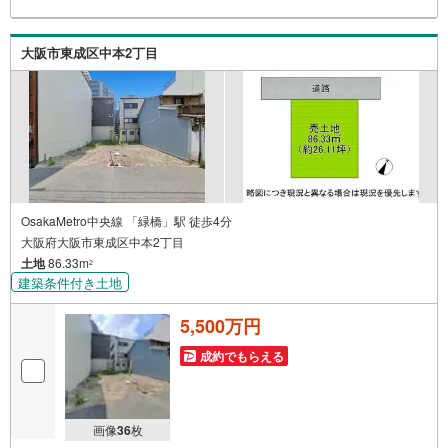
置！【弊社の特徴】■お車でのご来場も可能です。周辺のコ
インパーキングまでご案内致しますので、担当者にお声が
けください。■キッズスペースもございますので、小さなお
大阪市東成区中本2丁目
子様がいらっしゃるご家庭もお気軽にご来場ください！
【営業日】定休日はございません。火曜日・水曜日も営業
しております。
OsakaMetro中央線 「緑橋」駅 徒歩4分
大阪府大阪市東成区中本2丁目
土地
86.33m
2
建築条件付き土地
5,500万円
成約でもらえる
画像
36
枚