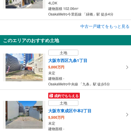
4LDK
建物面積 102.06m
2
OsakaMetro今里筋線 「緑橋」駅 徒歩4分
成約でもらえる
中古一戸建てをもっと見る
中古一戸建て
このエリアのおすすめ土地
大阪市東成区中本2丁目
4,480万円
土地
4LDK
建物面積 97.94m
2
大阪市西区九条1丁目
OsakaMetro今里筋線 「緑橋」駅 徒歩3分
5,000万円
未定
建物面積 -
OsakaMetro中央線 「九条」駅 徒歩5分
成約でもらえる
土地
大阪市東成区中本2丁目
5,500万円
未定
建物面積 -