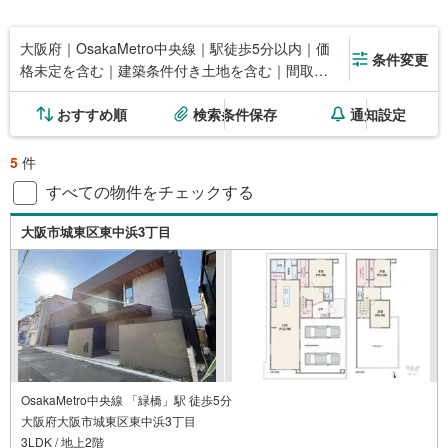
大阪府｜OsakaMetro中央線｜駅徒歩5分以内｜価
条件変更
格未定を含む｜建築条件付き土地を含む｜間取り
未定を含む
おすすめ順
検索条件保存
通知設定
5
件
すべての物件をチェックする
大阪市城東区東中浜3丁目
OsakaMetro中央線 「緑橋」駅 徒歩5分
大阪府大阪市城東区東中浜3丁目
3LDK / 地上2階