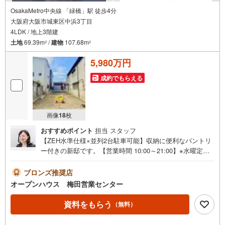
OsakaMetro中央線 「緑橋」駅 徒歩4分
大阪府大阪市城東区中浜3丁目
4LDK / 地上3階建
土地
69.39m
/
建物
107.68m
2
2
5,980万円
成約でもらえる
画像
18
枚
おすすめポイント
担当 スタッフ
【ZEH水準仕様×並列2台駐車可能】収納に便利なパントリ
ー付きの新邸です。【営業時間 10:00～21:00】※水曜定休
上記時間はお電話が繋がりやすくなっております。ぜひお
気軽にご連絡ください！現地を見学される場合は「室内・
ブロンズ推奨店
現地を見学する（無料）」ボタンよりご希望の日時をご記
オープンハウス 梅田営業センター
入いただけますとスムーズにご案内が可能です。◎現地の
ご案内について・平日や夜遅い時間帯もご案内が可能 ※定
資料をもらう
（無料）
休日を除く・経験豊富なスタッフが物件詳細を丁寧にご説
明いたします。・車でご自宅や最寄り駅等、ご指定の場所