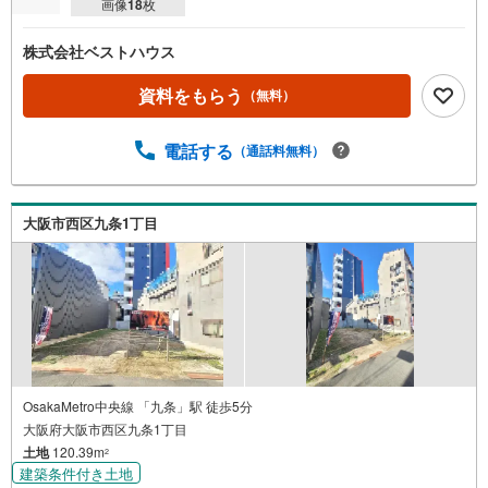
画像
18
枚
株式会社ベストハウス
資料をもらう
（無料）
電話する
（通話料無料）
大阪市西区九条1丁目
OsakaMetro中央線 「九条」駅 徒歩5分
大阪府大阪市西区九条1丁目
土地
120.39m
2
建築条件付き土地