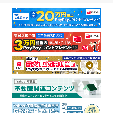
マンションカタログ
教えて！住まいの先生
新築マンション
中古マンション
新築一戸建て
中古一戸建て
注文住宅
土地
売却査定