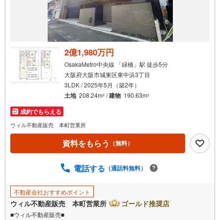
2億1,980万円
OsakaMetro中央線 「緑橋」駅 徒歩5分
大阪府大阪市城東区東中浜3丁目
3LDK / 2025年5月（築2年）
土地
208.24m
/
建物
190.63m
2
2
成約でもらえる
ウィル不動産販売 本町営業所
資料をもらう
（無料）
電話する
（通話料無料）
不動産会社おすすめポイント
ウィル不動産販売 本町営業所
ゴールド推奨店
■ウィル不動産販売■