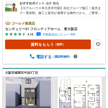
おすすめポイント
油井 雅也
【モデルハウス本日見学可能】自社グループ施工！販売ま
で一貫体制。施工と販売が連携する物件だから、ご要望に
スピーディーに対応。設計・性能・広さ、すべてに妥協し
ない家づくり。～自社ブランド物件:建売価格で「理想」を
ゴールド推奨店
諦めない住まい～■なぜ建売価格で「理想」が叶うのか？
センチュリー21 フロンティアホーム 東大阪店
施工から販売までグループ内で完結させることで中間コス
4.16
不動産会社レビュー 18件
トを徹底カット。その分を「広さ」と「性能」に還元しま
した■「お金の理想」も諦めない。専属FPによる無料相談
資料をもらう
（無料）
・家計の「見える化」で安心を 教育費や老後資金など将来
の出費を数値化。一生涯の家計シミュレーションを作成し
ます。 ・プロならではのアドバイス 「最適な銀行は？」
電話する
（通話料無料）
「今の年収で大丈夫？」といった疑問から住宅ローンの最
大活用まで、家計を守る具体的なプランをご提案「自分ら
しい家」と「安心できる将来」どちらもフロンティアで叶
大阪市城東区中浜3丁目
えませんか？当日の現地見学・FP相談も受付中です