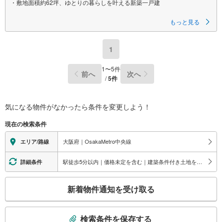
・敷地面積約62坪、ゆとりの暮らしを叶える新築一戸建
もっと見る
■2沿線利用可＆駅徒歩5分、利便性と居住性を両立！
■「ジャパン 城東店」まで徒歩4分！
1
■「スギドラッグ 城東東中浜」まで徒歩10分！
■「セブンイレブン 大阪中浜3丁目店」まで徒歩2分！
1
〜
5
件
前へ
次へ
■東側道路接道間口はゆとりの約16m！
/
5
件
■軽量鉄骨造住宅！2階建・3LDK！
■敷地内に車2台分の駐車スペース付き（車種による）！
■食洗機・浴室乾燥機・電動シャッター雨戸など付帯設備充実！
気になる物件がなかったら
条件を変更しよう！
■ワイドなバルコニー！
■開放感あふれるLDK約32.5帖！家族が集う広々空間！
現在の検索条件
■キッチン後ろには大型収納！買い置き収納ができるキッチン！
■ウォークインクローゼットは各階に設置！
大阪府｜OsakaMetro中央線
エリア/路線
【弊社の特徴】
駅徒歩5分以内｜価格未定を含む｜建築条件付き土地を含む｜間取り未定を含む
詳細条件
■お車でのご来場も可能です。周辺のコインパーキングまでご案内致します
ので、担当者にお声がけください。
こ
■キッズスペースもございますので、小さなお子様がいらっしゃるご家庭も
新着物件通知を受け取る
の
お気軽にご来場ください！
【営業日】定休日はございません。火曜日・水曜日も営業しております。
検
索
検索条件を保存する