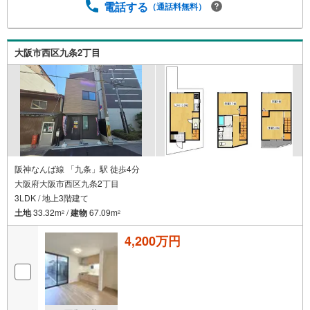
電話する
（通話料無料）
まで送迎します。・チャイルドシートのご用意ございま
す。◎個別FP相談会 無料物件のご紹介だけでなく住宅ロ
ーン・資金のご相談、まずは家探しについて話を聞きたい
という方も大歓迎です！年間8000棟以上の限定物件を発表
大阪市西区九条2丁目
しているオープンハウスだから出会える物件が多数ござい
ます。ぜひお気軽にご連絡・ご相談ください！※限定物件:
当社のみ、もしくは当社を含めた数社でのみご紹介可能な
オープンハウス・ディベロップメントの物件
阪神なんば線 「九条」駅 徒歩4分
大阪府大阪市西区九条2丁目
3LDK / 地上3階建て
土地
33.32m
/
建物
67.09m
2
2
4,200万円