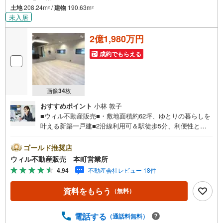
土地
208.24m
/
建物
190.63m
2
2
未入居
2億1,980万円
成約でもらえる
画像
34
枚
おすすめポイント
小林 敦子
■ウィル不動産販売■・敷地面積約62坪、ゆとりの暮らしを
叶える新築一戸建■2沿線利用可＆駅徒歩5分、利便性と居
住性を両立！■「ジャパン 城東店」まで徒歩4分！■「スギ
ドラッグ 城東東中浜」まで徒歩10分！■「セブンイレブン
ゴールド推奨店
大阪中浜3丁目店」まで徒歩2分！■東側道路接道間口はゆ
ウィル不動産販売 本町営業所
とりの約16m！■軽量鉄骨造住宅！2階建・3LDK！■敷地内
4.94
不動産会社レビュー 18件
に車2台分の駐車スペース付き（車種による）！■食洗機・
浴室乾燥機・電動シャッター雨戸など付帯設備充実！■ワイ
資料をもらう
（無料）
ドなバルコニー！■開放感あふれるLDK約32.5帖！家族が集
う広々空間！■キッチン後ろには大型収納！買い置き収納が
できるキッチン！■ウォークインクローゼットは各階に設
電話する
（通話料無料）