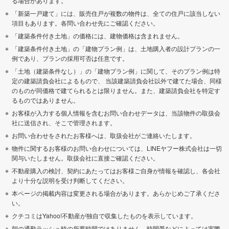
る場合があります。
「新築一戸建て」には、販売住戸が複数の物件は、全ての住戸に該当しない
項目もあります。各問い合わせ先にご確認ください。
「建築条件付き土地」の価格には、建物価格は含まれません。
「建築条件付き土地」の「建物プラン例」は、土地購入者の設計プランの一
例であり、プランの採用可否は任意です。
「土地（建築条件なし）」の「建物プラン例」に関して、そのプラン例は特
定の建築請負会社によるもので、 当該建築請負会社以外で建てた場合、同様
のものが同価格で建てられるとは限りません。また、建築請負会社を特定す
るものではありません。
お客様が入力する個人情報を含むお問い合わせデータは、当該物件の取扱会
社に送信され、そこで管理されます。
お問い合わせをされたお客様へは、取扱会社がご連絡いたします。
物件に関するお客様のお問い合わせについては、LINEヤフー株式会社は一切
関与いたしません。取扱会社に直接ご確認ください。
不動産購入の検討、契約にあたってはお客様ご自身が情報を確認し、各会社
より十分な説明を受け判断してください。
本ページの掲載内容は変更される場合があります。あらかじめご了承くださ
い。
クチコミはYahoo!不動産が独自で収集したものを表示しています。
朝の通勤ラッシュ時の所要時間ではありません。時間帯などによっては実際