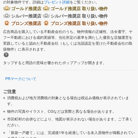
の対象物件です。詳細は
プレゼント詳細
をご覧ください。
藤井寺市
東大阪市
ゴールド推奨店
ゴールド推奨店 取り扱い物件
シルバー推奨店
シルバー推奨店 取り扱い物件
泉南市
ブロンズ推奨店
ブロンズ推奨店 取り扱い物件
四條畷市
広告商品を購入している不動産会社のうち、物件情報の正確性、法令遵守、ヤ
フー不動産における成約実績等、当社所定の基準を満たした優良な店舗運営を
交野市
大阪狭山市
実践していると認めた不動産会社（もしくは当該認定を受けた不動産会社の取
扱物件）に表示されます。
阪南市
三島郡島本町
タップすると用語の意味が書かれたポップアップが開きます。
豊能郡豊能町
泉南郡熊取町
PRマークについて
南河内郡河南町
南河内郡千早赤阪村
ご注意
消費税および地方消費税の対象となる場合は税込み価格が表示されていま
す。
物件の写真やイラスト、CGなどは実際と異なる場合があります。
市区町村の合併などにより、地図が表示されない場合があります。ご了承く
ださい。
「新築一戸建て」には、完成後1年を経過している未入居物件が掲載されてい