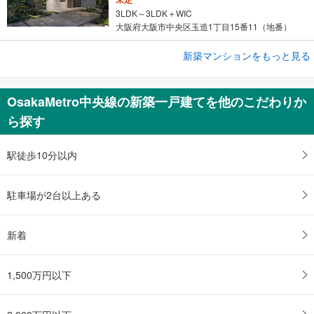
3LDK～3LDK＋WIC
大阪府大阪市中央区玉造1丁目15番11（地番）
新築マンションをもっと見る
新築マンション
ザ・パークハウス 心斎橋タワー
未定
OsakaMetro中央線の新築一戸建てを他のこだわりか
1LDK～2LDK
ら探す
大阪府大阪市中央区博労町3丁目1番、南久宝寺町3丁目53番5（地…
駅徒歩10分以内
駐車場が2台以上ある
新着
1,500万円以下