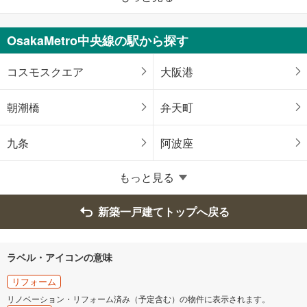
堺区
中区
OsakaMetro中央線の駅から探す
東区
西区
コスモスクエア
大阪港
南区
北区
朝潮橋
弁天町
美原区
九条
阿波座
大阪府のそのほかの地域
もっと見る
岸和田市
豊中市
新築一戸建てトップへ戻る
池田市
吹田市
ラベル・アイコンの意味
泉大津市
高槻市
リフォーム
リノベーション・リフォーム済み（予定含む）の物件に表示されます。