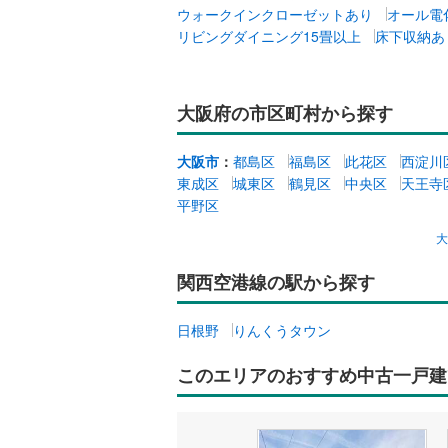
ウォークインクローゼットあり
オール電
リビングダイニング15畳以上
床下収納あ
大阪府の市区町村から探す
大阪市
：
都島区
福島区
此花区
西淀川
東成区
城東区
鶴見区
中央区
天王寺
平野区
関西空港線の駅から探す
日根野
りんくうタウン
このエリアのおすすめ中古一戸建