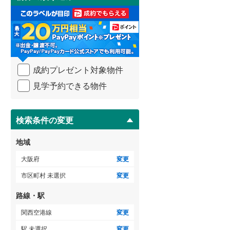
け
3階建て以上
（
0
）
取
泉南市
(
1
)
る
・
大阪狭山市
(
31
)
条
件
豊能郡豊能町
(
2
)
を
成約プレゼント対象物件
マ
泉南郡熊取町
(
4
)
イ
見学予約できる物件
ペ
南河内郡太子町
(
0
)
ー
ジ
に
検索条件の変更
保
存
地域
す
る
大阪府
変更
市区町村 未選択
変更
路線・駅
関西空港線
変更
駅 未選択
変更