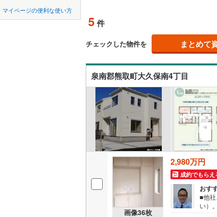
中国
LD
鳥取
近鉄南大
マイページの便利な使い方
5
リビング
件
堺市
堺区
近鉄けい
(
27
)
四国
徳島
（
2
）
京阪交野
西区
(
35
)
まとめて
チェックした物件を
九州・沖縄
福岡
構造・規模・
阪急千里
美原区
(
3
泉南郡熊取町大久保南4丁目
阪急箕面
耐震、免
大阪府のそのほ
岸和田市
（
1
）
能勢電鉄
かの地域
0
0
0
0
0
0
吹田市
(
2
該当物件
該当物件
該当物件
該当物件
該当物件
該当物件
件
件
件
件
件
件
長期優良
南海多奈
貝塚市
(
9
阪堺電気
茨木市
(
3
立地
南海泉北
富田林市
2,980万円
最寄りの
国際文化
成約でもらえ
松原市
(
4
間取り、居室
おす
箕面市
(
1
■他
い）
吹き抜け
画像
36
枚
門真市
(
2
問合