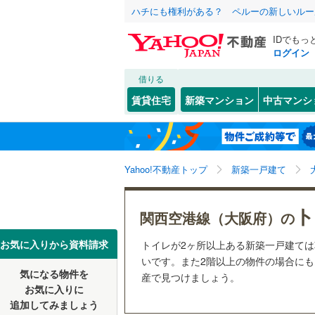
ハチにも権利がある？ ペルーの新しいルー
IDでもっ
ログイン
借りる
北海道
JR
北海道
東海道本線
こだわり条件
設備
賃貸住宅
新築マンション
中古マンシ
桜島線
(
3
)
床暖房
（
大阪市
都島区
(
2
東北
青森
阪和線
(
95
りんくうタウン
(
5
)
(
0
駐車場2
西淀川区
関東
東京
おおさか
Yahoo!不動産トップ
新築一戸建て
ＴＶモニ
淀川区
(
7
（
3
）
港区
(
3
)
信越・北陸
新潟
地下鉄
OsakaM
ト
関西空港線（大阪府）の
配置、向き、
東成区
(
8
OsakaMe
(
0
)
東海
愛知
お気に入りから資料請求
トイレが2ヶ所以上ある新築一戸建て
中央区
前道6m
(
1
OsakaMe
いです。また2階以上の物件の場合にもオ
気になる物件を
産で見つけましょう。
近畿
大阪
阿倍野区
平坦地
（
お気に入りに
私鉄・その他
近鉄大阪
追加してみましょう
西成区
(
4