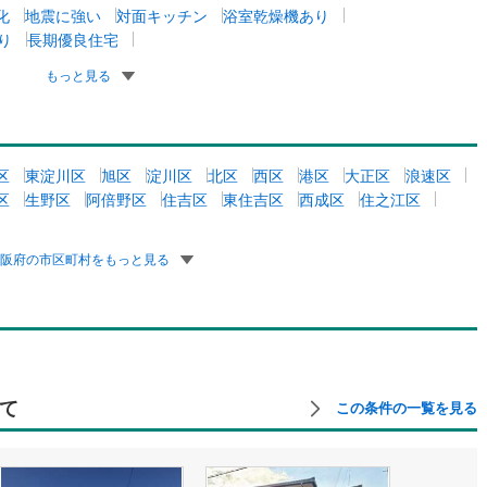
化
地震に強い
対面キッチン
浴室乾燥機あり
り
長期優良住宅
もっと見る
区
東淀川区
旭区
淀川区
北区
西区
港区
大正区
浪速区
区
生野区
阿倍野区
住吉区
東住吉区
西成区
住之江区
大阪府の市区町村をもっと見る
て
この条件の一覧を見る