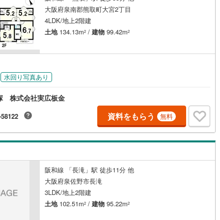
大阪府泉南郡熊取町大宮2丁目
4LDK/地上2階建
土地
134.13m
/
建物
99.42m
2
2
水回り写真あり
塚 株式会社実広板金
資料をもらう
-58122
無料
阪和線 「長滝」駅 徒歩11分 他
大阪府泉佐野市長滝
3LDK/地上2階建
土地
102.51m
/
建物
95.22m
2
2