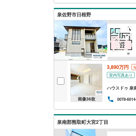
販売、価格、
泉佐野市日根野
即入居可
オンライン対
オンライ
3,890万円
オンライ
室内写真あり
ハウスドゥ 泉
画像
36
枚
0078-6014
泉南郡熊取町大宮2丁目