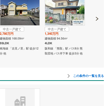
中古一戸建て
中古一戸建て
中古一戸
2,780万円
1,340万円
650万円
建物面積 168.09m
建物面積 94.56m
建物面積 79.
2
2
5SLDK
4LDK
5DK
南海線 「吉見ノ里」駅 徒歩12
阪和線 「熊取」駅 バス8分 熊
阪和線 「熊取
分 他
取団地 バス停下車 徒歩3分 他
この条件の一覧を見る