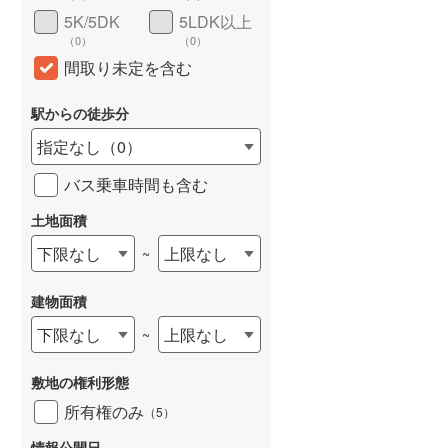
5K/5DK
5LDK以上
（
0
）
（
0
）
間取り未定を含む
駅からの徒歩分
指定なし
（
0
）
バス乗車時間も含む
土地面積
下限なし
上限なし
~
建物面積
下限なし
上限なし
~
敷地の権利形態
所有権のみ
（
5
）
情報公開日