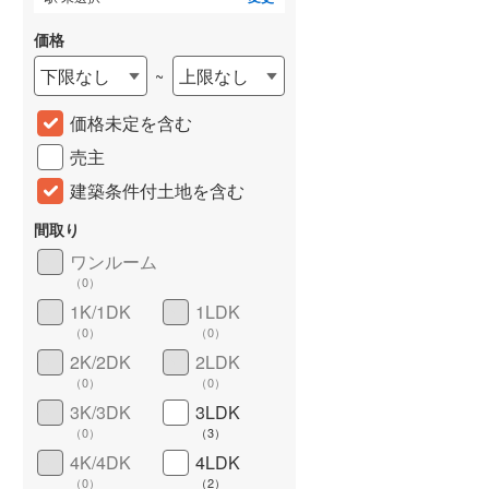
価格
下限なし
上限なし
~
価格未定を含む
売主
建築条件付土地を含む
間取り
詳しく見る
ワンルーム
（
0
）
1K/1DK
1LDK
（
0
）
（
0
）
2K/2DK
2LDK
（
0
）
（
0
）
3K/3DK
3LDK
（
0
）
（
3
）
4K/4DK
4LDK
（
0
）
（
2
）