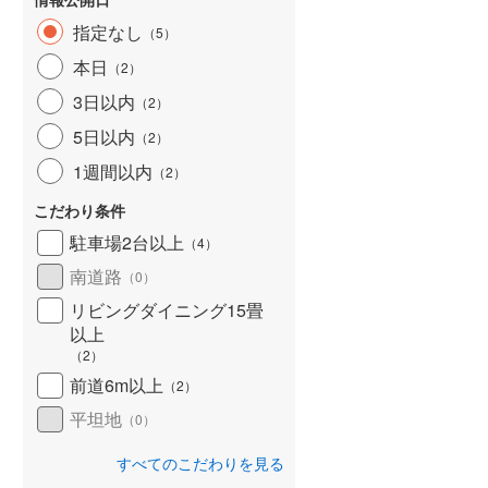
指定なし
（
5
）
本日
（
2
）
3日以内
（
2
）
5日以内
（
2
）
1週間以内
（
2
）
こだわり条件
駐車場2台以上
（
4
）
南道路
（
0
）
リビングダイニング15畳
以上
（
2
）
前道6m以上
（
2
）
平坦地
（
0
）
すべてのこだわりを見る