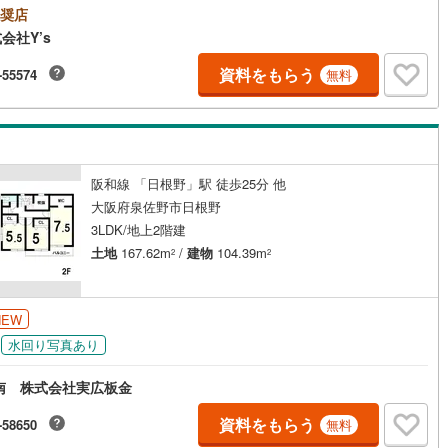
車のローン・カード系の借入・エアコン等の電化製品・引越業者代等）も
奨店
け
（
0
）
平屋・1階建て
（
0
）
とめ可 （株）ルームズ■積水ハウスのMAST会員です。■営業マンの熱意
(
43
)
東大阪市
(
106
)
会社Y’s
ピーディをモットーにお客さん目線での営業を心がけており、営業マンの
ルーム（納戸）
（
0
）
実感してくださいね。■勤続年数が1年未満でも、ローンが受けられます
(
6
)
交野市
(
29
)
資料をもらう
-55574
無料
しくはスタッフまで）■自営業の社長様で確定申告を過少申告でも相談可■
の案内が可能です。例）夜の12:00でも結構です。■アフターサービスは
)
三島郡島本町
(
3
)
である建売会社が責任を持って対応いたします。■各種提携住宅ローンや金
安いネットバンクの取り扱いも可能。ずっと固定のフラット35もご利用い
ッチン
（
0
）
対面キッチン
（
3
）
勢町
(
0
)
泉北郡忠岡町
(
0
)
けます。火災保険・登記手続き等の事務手続きも専任スタッフが丁寧に対
たします。■スマイティをご覧のお客様は右の緑色の資料請求をクリック頂
阪和線 「日根野」駅 徒歩25分 他
尻町
(
0
)
泉南郡岬町
(
0
)
株）ルームズまでお問い合わ
大阪府泉佐野市日根野
河南町
(
4
)
南河内郡千早赤阪村
(
1
)
3LDK/地上2階建
機あり
（
2
）
土地
167.62m
/
建物
104.39m
2
2
庭
NEW
ッキあり
（
0
）
水回り写真あり
南 株式会社実広板金
インクローゼット
床下収納
（
2
）
資料をもらう
-58650
無料