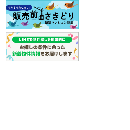
建て
中古一戸建て
中古一戸建て
1,498万円
1,398万円
03m
建物面積 130.83m
建物面積 146.98m
2
2
2
4LDK
5LDK
」駅 徒歩34分 他
阪和線 「熊取」駅 徒歩58分 他
阪和線 「熊取」駅 バス1
小学校前 バス停下車 徒歩
他