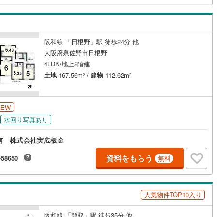
契約、入居関連など
能
（
0
）
阪和線 「日根野」駅 徒歩24分 他
大阪府泉佐野市日根野
4LDK/地上2階建
応
土地
167.56m
/
建物
112.62m
2
2
ン内見(相談)可
（
2
）
IT重説可
（
0
）
NEW
ン対応とは？
水回り写真あり
南 株式会社実広板金
資料をもらう
-58650
無料
人気物件TOP10入り
阪和線 「熊取」駅 徒歩35分 他