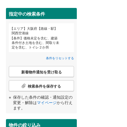
近鉄道明寺線
(
57
)
東区
京阪本線
(
52
(
)
241
)
指定中の検索条件
阪急京都本線
(
180
)
北区
(
9
)
エリア
大阪府【路線・駅】
宮崎
鹿児島
沖縄
関西空港線
阪急宝塚本線
(
68
)
条件
価格未定を含む、建築
条件付き土地を含む、間取り未
阪神なんば線
(
23
)
住宅性能評価付き
（
1
）
定を含む、トイレ２か所
池田市
(
36
)
南海高師浜線
(
8
)
条件をリセットする
する
る
高槻市
(
152
)
条件をリセットする
条件をリセットする
条件をリセットする
条件をリセットする
条件をリセットする
条件をリセットする
阪堺電気軌道阪堺線
(
58
)
こ
枚方市
(
172
)
新着物件通知を受け取る
の
南海汐見橋線
(
4
)
検
泉佐野市
(
16
)
索
検索条件を保存する
大阪モノレール線
(
104
)
条
河内長野市
(
20
)
件
小学校まで1km以内
（
0
）
保存した条件の確認・通知設定の
水間鉄道
(
6
)
で
変更・解除は
マイページ
から行え
和泉市
(
11
)
通
ます。
知
羽曳野市
(
66
)
を
間取り変更可能
（
0
）
受
物件の絞り込み
高石市
(
4
)