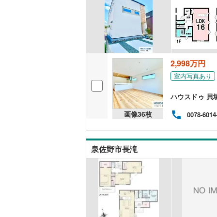
2,998万円
室内写真あり
ハウスドゥ 貝
画像
36
枚
0078-6014
泉佐野市長滝