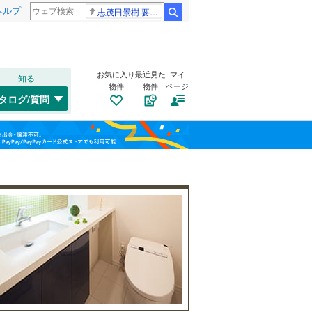
ヘルプ
志茂田景樹 要介護5
検索
お気に入り
最近見た
マイ
知る
物件
物件
ページ
大阪環状線
(
17
)
タログ/質問
片町線
(
175
)
トイレ２か所
（
5
）
此花区
(
2
)
福島
東西線
(
6
)
太陽光発電システム
（
0
）
旭区
(
7
)
栃木
群馬
山梨
山陽新幹線
(
4
)
西区
(
1
)
浪速区
(
1
)
OsakaMetro御堂筋線
(
86
)
鶴見区
(
1
)
OsakaMetro中央線
(
25
)
生野区
南道路
(
（
4
0
)
）
和歌山
東住吉区
(
43
)
近鉄信貴線
(
23
)
平野区
(
35
)