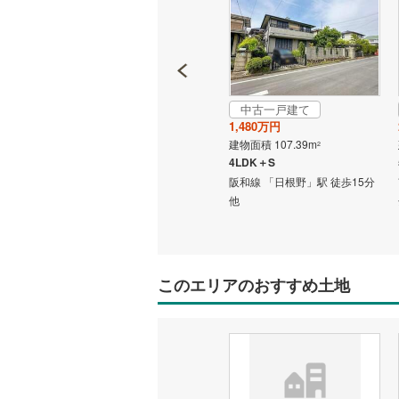
中古一戸建て
中古一戸建て
1,978万円
1,480万円
建物面積 101.02m
建物面積 107.39m
2
2
4LDK
4LDK＋S
35分 他
阪和線 「長滝」駅 徒歩18分 他
阪和線 「日根野」駅 徒歩15分
他
このエリアのおすすめ土地