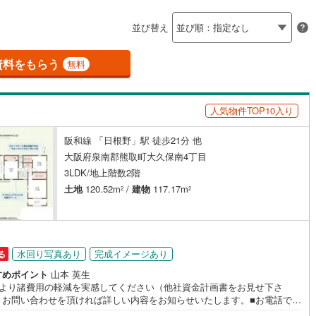
島根
岡山
広島
山口
阪線
(
238
)
近鉄長野線
(
138
)
並び替え
ダイニング15畳以上
はんな線
(
41
)
中区
近鉄西信貴ケーブル
(
42
)
(
1
)
香川
愛媛
高知
保存した条件を見る
線
(
158
)
京阪中之島線
(
0
)
南区
(
29
)
資料をもらう
無料
佐賀
長崎
熊本
大分
施工・品質・工法関連
線
(
11
)
阪急神戸本線
(
14
)
2
)
線
(
47
)
阪神本線
(
17
)
人気物件TOP10入り
震、制震構造
設計住宅性能評価付き
(
11
)
豊中市
(
36
)
（
1
）
妙見線
(
12
)
南海線
(
94
)
阪和線 「日根野」駅 徒歩21分 他
この条件で検索する
この条件で検索する
この条件で検索する
この条件で検索する
この条件で検索する
この条件で検索する
市区町村以下を選択
市区町村を選択す
駅を選択する
)
泉大津市
(
1
)
大阪府泉南郡熊取町大久保南4丁目
住宅
（
1
）
大規模（総区画数50戸以上）
川線
(
0
)
南海高野線
(
199
)
3LDK/地上階数2階
（
0
）
)
守口市
(
12
)
土地
120.52m
/
建物
117.17m
軌道上町線
(
4
)
南海空港線
(
2
)
2
2
3
)
八尾市
(
48
)
線
(
108
)
OsakaMetroニュートラム
(
1
)
(
57
)
寝屋川市
(
54
)
駅が始発駅
（
0
）
海まで2km以内
（
0
）
公園都市モノレール
(
16
)
北大阪急行電鉄
(
24
)
水回り写真あり
完成イメージあり
る
8
)
大東市
(
15
)
全体
すめポイント
山本 英生
3
)
柏原市
(
25
)
社より諸費用の軽減を実感してください（他社資金計画書をお見せ下さ
。お問い合わせを頂ければ詳しい内容をお知らせいたします。■お電話でお
（
0
）
バリアフリー住宅
（
0
）
2
)
摂津市
(
48
)
せを頂いた方がスムーズにお話が出来ます。■おまとめローン（消費者金融