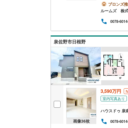
系・
ブロンズ推
二世帯向
おま
藤井寺市
ルームズ 株式
とス
サービス
差を
四條畷市
0078-6014
（詳
夜遅く
キッチン
阪南市
(
0
売主
利の
泉佐野市日根野
独立型キ
豊能郡能
ただ
応い
泉南郡田
き（
浴室
南河内郡
浴室乾燥
バルコニー、
3,590万円
ウッドデ
室内写真あり
収納
ハウスドゥ 泉
ウォーク
画像
36
枚
0078-6014
（
4
）