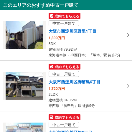
6,390万円
このエリアのおすすめ中古一戸建て
4LDK
98.95m
（実測）
2
成約でもらえる
大阪府大阪市淀川区野中南1丁目
中古一戸建て
大阪市西淀川区野里1丁目
1,390万円
5DK
建物面積 79.92m
2
東海道本線（JR西日本） 「塚本」駅 徒歩7分
成約でもらえる
中古一戸建て
大阪市西淀川区御幣島6丁目
1,720万円
2LDK
建物面積 84.05m
2
東西線 「御幣島」駅 徒歩9分
成約でもらえる
中古一戸建て