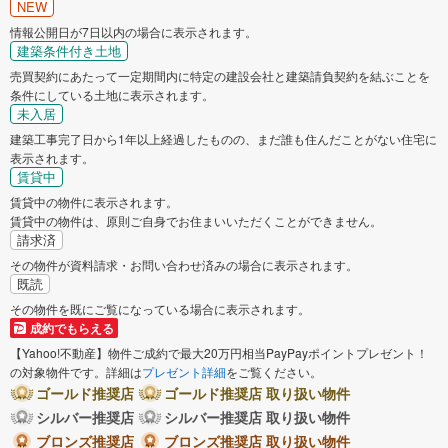
NEW
八尾市
泉佐野市
情報公開日が7日以内の場合に表示されます。
建築条件付き土地
富田林市
売買契約にあたって一定期間内に特定の建設会社と建築請負契約を結ぶことを
寝屋川市
条件にしている土地に表示されます。
未入居
河内長野市
松原市
建築工事完了日から1年以上経過したものの、まだ誰も住んだことがない住宅に
表示されます。
賃貸中
大東市
和泉市
賃貸中の物件に表示されます。
賃貸中の物件は、原則ご自身でお住まいいただくことができません。
箕面市
柏原市
請求済
その物件が資料請求・お問い合わせ済みの場合に表示されます。
既読
羽曳野市
門真市
その物件を既にご覧になっている場合に表示されます。
成約でもらえる
摂津市
高石市
【Yahoo!不動産】物件ご成約で最大20万円相当PayPayポイントプレゼント！
の対象物件です。詳細は
プレゼント詳細
をご覧ください。
藤井寺市
東大阪市
ゴールド推奨店
ゴールド推奨店 取り扱い物件
シルバー推奨店
シルバー推奨店 取り扱い物件
四條畷市
ブロンズ推奨店
ブロンズ推奨店 取り扱い物件
交野市