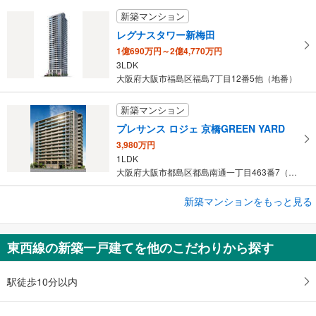
新築マンション
レグナスタワー新梅田
1億690万円～2億4,770万円
3LDK
大阪府大阪市福島区福島7丁目12番5他（地番）
新築マンション
プレサンス ロジェ 京橋GREEN YARD
3,980万円
1LDK
大阪府大阪市都島区都島南通一丁目463番7（アルミラ）、二丁目3…
新築マンションをもっと見る
新築マンション
グランドメゾン梅田レジデンスタワー
未定
東西線の新築一戸建てを他のこだわりから探す
1LDK～3LDK＋3WIC
大阪府大阪市北区西天満4丁目3番3（所有権部分土地）、11番4（…
駅徒歩10分以内