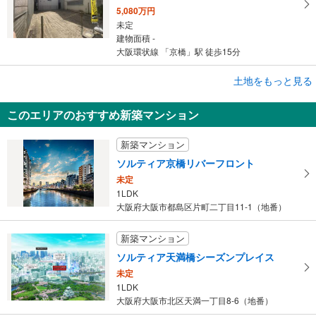
5,080万円
未定
建物面積 -
大阪環状線 「京橋」駅 徒歩15分
成約でもらえる
土地をもっと見る
土地
このエリアのおすすめ新築マンション
大阪市福島区鷺洲4丁目
2,150万円
新築マンション
未定
建物面積 -
ソルティア京橋リバーフロント
大阪環状線 「福島」駅 徒歩11分
未定
1LDK
大阪府大阪市都島区片町二丁目11-1（地番）
新築マンション
ソルティア天満橋シーズンプレイス
未定
1LDK
大阪府大阪市北区天満一丁目8-6（地番）