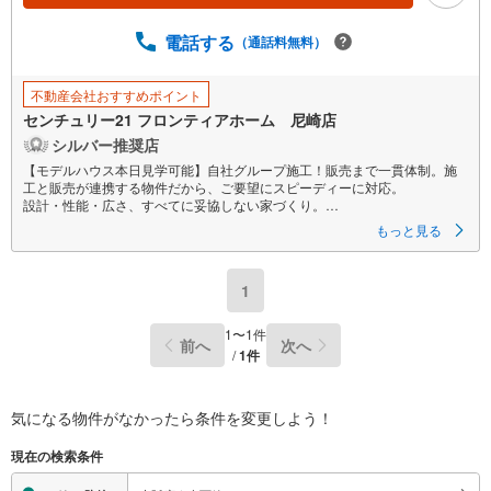
電話する
（通話料無料）
不動産会社おすすめポイント
センチュリー21 フロンティアホーム 尼崎店
シルバー推奨店
【モデルハウス本日見学可能】自社グループ施工！販売まで一貫体制。施
工と販売が連携する物件だから、ご要望にスピーディーに対応。
設計・性能・広さ、すべてに妥協しない家づくり。
もっと見る
～自社ブランド物件:建売価格で「理想」を諦めない住まい～
■なぜ建売価格で「理想」が叶うのか？
1
施工から販売までグループ内で完結させることで中間コストを徹底カッ
ト。その分を「広さ」と「性能」に還元しました。
1
〜
1
件
前へ
次へ
■「お金の理想」も諦めない。専属FPによる無料相談
/
1
件
・家計の「見える化」で安心を
教育費や老後資金など将来の出費を数値化。一生涯の家計シミュレーショ
ンを作成します。
気になる物件がなかったら
条件を変更しよう！
・プロならではのアドバイス
「最適な銀行は？」「今の年収で大丈夫？」といった疑問から住宅ローン
現在の検索条件
の最大活用まで、家計を守る具体的なプランをご提案。