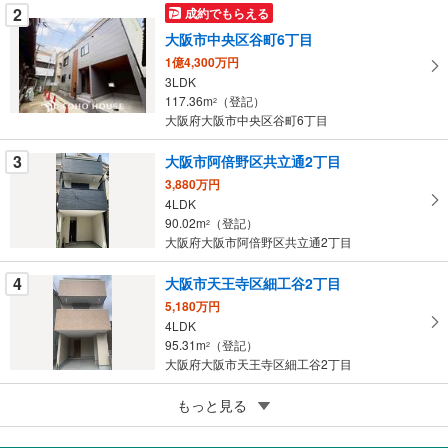
を
2
成約でもらえる
マ
大阪市中央区谷町6丁目
イ
1億4,300万円
ペ
3LDK
ー
117.36m
（登記）
2
大阪府大阪市中央区谷町6丁目
ジ
に
3
大阪市阿倍野区共立通2丁目
保
3,880万円
存
4LDK
す
90.02m
（登記）
2
る
大阪府大阪市阿倍野区共立通2丁目
4
大阪市天王寺区細工谷2丁目
5,180万円
4LDK
95.31m
（登記）
2
大阪府大阪市天王寺区細工谷2丁目
5
もっと見る
成約でもらえる
大阪市淀川区野中南1丁目