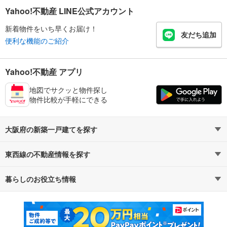
Yahoo!不動産 LINE公式アカウント
新着物件をいち早くお届け！
友だち追加
便利な機能のご紹介
Yahoo!不動産 アプリ
地図でサクッと物件探し
物件比較が手軽にできる
大阪府の新築一戸建てを探す
東西線の不動産情報を探す
路線・駅から探す
地域から探す
暮らしのお役立ち情報
不動産・住宅
賃貸住宅
通勤・通学時間から探す
地図から探す
マンションカタログ
教えて！住まいの先生
新築マンション
中古マンション