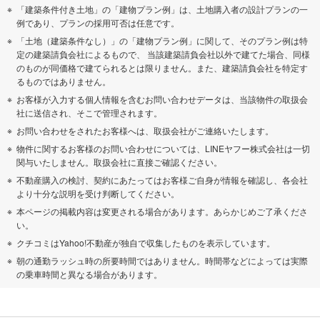
「建築条件付き土地」の「建物プラン例」は、土地購入者の設計プランの一
例であり、プランの採用可否は任意です。
「土地（建築条件なし）」の「建物プラン例」に関して、そのプラン例は特
定の建築請負会社によるもので、 当該建築請負会社以外で建てた場合、同様
のものが同価格で建てられるとは限りません。また、建築請負会社を特定す
るものではありません。
お客様が入力する個人情報を含むお問い合わせデータは、当該物件の取扱会
社に送信され、そこで管理されます。
お問い合わせをされたお客様へは、取扱会社がご連絡いたします。
物件に関するお客様のお問い合わせについては、LINEヤフー株式会社は一切
関与いたしません。取扱会社に直接ご確認ください。
不動産購入の検討、契約にあたってはお客様ご自身が情報を確認し、各会社
より十分な説明を受け判断してください。
本ページの掲載内容は変更される場合があります。あらかじめご了承くださ
い。
クチコミはYahoo!不動産が独自で収集したものを表示しています。
朝の通勤ラッシュ時の所要時間ではありません。時間帯などによっては実際
の乗車時間と異なる場合があります。