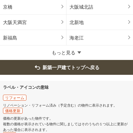
東区
西区
京橋
大阪城北詰
南区
北区
大阪天満宮
北新地
美原区
新福島
海老江
大阪府のそのほかの地域
もっと見る
岸和田市
豊中市
新築一戸建てトップへ戻る
池田市
吹田市
ラベル・アイコンの意味
泉大津市
高槻市
リフォーム
リノベーション・リフォーム済み（予定含む）の物件に表示されます。
貝塚市
守口市
価格更新
価格の更新があった物件です。
複数の価格が表示されている物件に関しましてはそのうちの１つ以上に更新が
枚方市
茨木市
あった場合に表示されます。