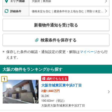
大阪府｜東西線
エリア/路線
「自分らしい家」と「安心できる将来」。
どちらもフロンティアで叶えませんか？
当日の現地見学・FP相談も受付中です！
価格未定を含む｜建築条件付き土地を含む｜間取り未定を含む｜床下収納
詳細条件
こ
新着物件通知を受け取る
の
検
索
検索条件を保存する
条
件
保存した条件の確認・通知設定の変更・解除は
マイページ
から行
で
えます。
通
知
大阪の物件をランキングから探す
を
受
1
成約でもらえる
け
大阪市城東区東中浜3丁目
取
2億1,980万円
る
3LDK
・
190.63m
（登記）
2
条
大阪府大阪市城東区東中浜3丁目
件