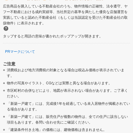
広告商品を購入している不動産会社のうち、物件情報の正確性、法令遵守、ヤ
フー不動産における成約実績等、当社所定の基準を満たした優良な店舗運営を
大阪狭山市
豊能郡豊能町
実践していると認めた不動産会社（もしくは当該認定を受けた不動産会社の取
扱物件）に表示されます。
泉南郡熊取町
南河内郡河南町
タップすると用語の意味が書かれたポップアップが開きます。
南河内郡千早赤阪村
PRマークについて
ご注意
消費税および地方消費税の対象となる場合は税込み価格が表示されていま
す。
物件の写真やイラスト、CGなどは実際と異なる場合があります。
市区町村の合併などにより、地図が表示されない場合があります。ご了承く
ださい。
「新築一戸建て」には、完成後1年を経過している未入居物件が掲載されてい
る場合があります。
「新築一戸建て」には、販売住戸が複数の物件は、全ての住戸に該当しない
項目もあります。各問い合わせ先にご確認ください。
「建築条件付き土地」の価格には、建物価格は含まれません。