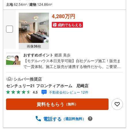
土地
62.54m
/
建物
124.86m
2
2
4,280万円
成約でもらえる
画像
36
枚
おすすめポイント
郷原 美歩
【モデルハウス本日見学可能】自社グループ施工！販売ま
で一貫体制。施工と販売が連携する物件だから、ご要望に
スピーディーに対応。設計・性能・広さ、すべてに妥協し
ない家づくり。～自社ブランド物件:建売価格で「理想」を
シルバー推奨店
諦めない住まい～■なぜ建売価格で「理想」が叶うのか？施
センチュリー21 フロンティアホーム 尼崎店
工から販売までグループ内で完結させることで中間コスト
4.5
不動産会社レビュー 12件
を徹底カット。その分を「広さ」と「性能」に還元しまし
た。■「お金の理想」も諦めない。専属FPによる無料相
資料をもらう
（無料）
談・家計の「見える化」で安心を教育費や老後資金など将
来の出費を数値化。一生涯の家計シミュレーションを作成
します。・プロならではのアドバイス「最適な銀行は？」
電話する
（通話料無料）
「今の年収で大丈夫？」といった疑問から住宅ローンの最