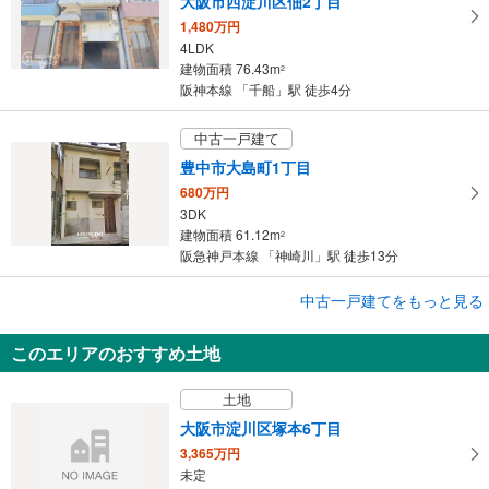
大阪市西淀川区佃2丁目
1,480万円
4LDK
建物面積 76.43m
2
阪神本線 「千船」駅 徒歩4分
中古一戸建て
豊中市大島町1丁目
680万円
3DK
建物面積 61.12m
2
阪急神戸本線 「神崎川」駅 徒歩13分
中古一戸建てをもっと見る
中古一戸建て
大阪市淀川区田川北3丁目
このエリアのおすすめ土地
3,980万円
4LDK
土地
建物面積 101.25m
2
東海道本線（JR西日本） 「塚本」駅 徒歩16分
大阪市淀川区塚本6丁目
3,365万円
未定