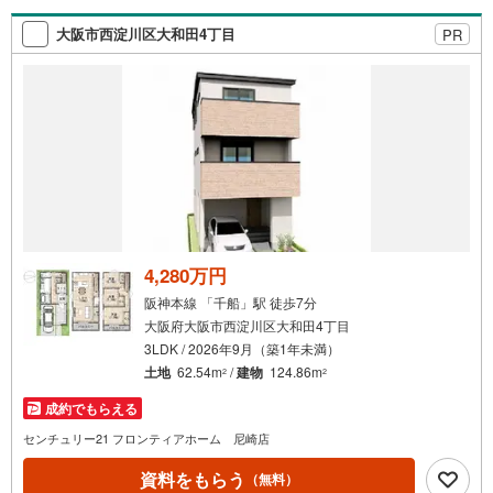
大活用まで、家計を守る具体的なプランをご提案。「自分
らしい家」と「安心できる将来」。どちらもフロンティア
大阪市西淀川区大和田4丁目
PR
で叶えませんか？当日の現地見学・FP相談も受付中です！
4,280万円
阪神本線 「千船」駅 徒歩7分
大阪府大阪市西淀川区大和田4丁目
3LDK / 2026年9月（築1年未満）
土地
62.54m
/
建物
124.86m
2
2
成約でもらえる
センチュリー21 フロンティアホーム 尼崎店
資料をもらう
（無料）