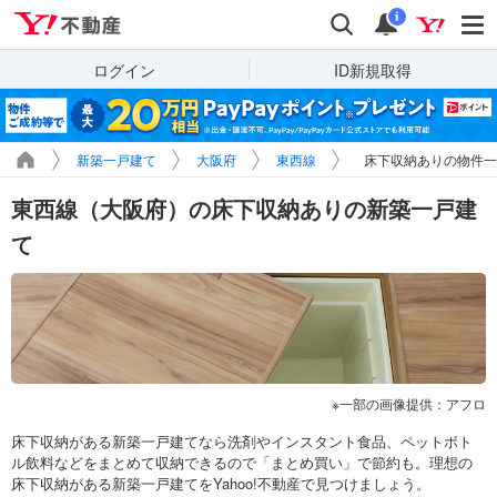
Yahoo!不動産
検索
通知
i
ログイン
ID新規取得
新築一戸建て
大阪府
東西線
床下収納ありの物件一
東西線（大阪府）の床下収納ありの新築一戸建
て
一部の画像提供：アフロ
床下収納がある新築一戸建てなら洗剤やインスタント食品、ペットボト
ル飲料などをまとめて収納できるので「まとめ買い」で節約も。理想の
床下収納がある新築一戸建てをYahoo!不動産で見つけましょう。