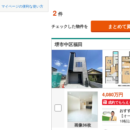
中国
LD
鳥取
近鉄南大
マイページの便利な使い方
2
リビング
件
堺市
堺区
近鉄けい
(
5
)
四国
徳島
（
2
）
京阪交野
西区
(
2
)
まとめて
チェックした物件を
九州・沖縄
福岡
構造・規模・
阪急千里
美原区
(
1
堺市中区福田
阪急箕面
耐震、免
大阪府のそのほ
岸和田市
（
1
）
能勢電鉄
かの地域
0
0
0
0
0
0
吹田市
(
0
該当物件
該当物件
該当物件
該当物件
該当物件
該当物件
件
件
件
件
件
件
長期優良
南海多奈
貝塚市
(
0
阪堺電気
茨木市
(
3
立地
南海泉北
4,080万円
富田林市
最寄りの
国際文化
成約でもらえ
松原市
(
7
おす
間取り、居室
【オ
箕面市
(
0
18
吹き抜け
画像
36
枚
東向
門真市
(
0