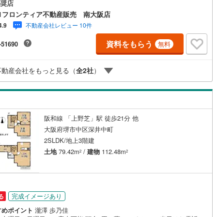
住宅・1階と2階の2箇所に洗面スペースを設け朝の混雑を緩和・洋室にはテ
奨店
け
（
0
）
平屋・1階建て
（
0
）
ークや学習に便利なインテリアカウンターを設置・玄関にはアウターも収
1フロンティア不動産販売 南大阪店
(
4
)
東大阪市
(
4
)
なクロークシェルフ付き・延床面積122平米超の広々とした3階建3LDK・
不動産会社レビュー 10件
4.9
ルーム（納戸）
（
1
）
を雨風から守るガレージ完備 立地・堺市立福田小学校まで徒歩約8分・堺
(
0
)
交野市
(
1
)
ケ丘東中学校まで徒歩約21分 弊社が選ばれる理由 1.お金の扱い方のプ
資料をもらう
-51690
無料
ファイナンシャルプランナーが資金計画をサポート！2.買い替えなどにも
)
三島郡島本町
(
0
)
できる売却専門チームあり！3.たくさんの銀行と繋がりがあるため、最も
利になるように審査が可能！弊社は専門家同士が連携をとっているため、
ッチン
（
0
）
対面キッチン
（
2
）
不動産会社をもっと見る（
全
2
社
）
勢町
(
0
)
泉北郡忠岡町
(
0
)
多くの知見がございます。お気軽にお問合せください！
尻町
(
0
)
泉南郡岬町
(
0
)
河南町
(
0
)
南河内郡千早赤阪村
(
0
)
機あり
（
2
）
阪和線 「上野芝」駅 徒歩21分 他
大阪府堺市中区深井中町
庭
2SLDK/地上3階建
土地
79.42m
/
建物
112.48m
2
2
ッキあり
（
0
）
完成イメージあり
る
インクローゼット
床下収納
（
1
）
すめポイント
瀧澤 歩乃佳