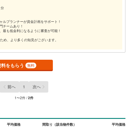
1分
シャルプランナーが資金計画をサポート！
専門チームあり！
め、最も低金利になるように審査が可能！
ため、より多くの知見がございます。
資料をもらう
無料
前へ
1
次へ
1
〜
2
件 /
2
件
平均価格
間取り（該当物件数）
平均価格