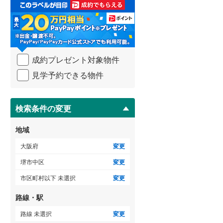
取
3階建て以上
（
2
）
る
泉南市
(
0
)
・
条
大阪狭山市
(
1
)
件
を
豊能郡豊能町
(
0
)
成約プレゼント対象物件
マ
イ
泉南郡熊取町
(
0
)
見学予約できる物件
ペ
ー
南河内郡太子町
(
0
)
ジ
に
検索条件の変更
保
存
地域
す
る
大阪府
変更
堺市中区
変更
市区町村以下 未選択
変更
路線・駅
路線 未選択
変更