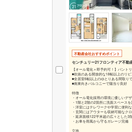
不動産会社おすすめポイント
センチュリー21フロンティア不動
【オール電化＋即予約可！】パントリ
■吹抜のある開放的な18帖以上のリ
■全居室6帖以上のゆとりある間取り
■南東向きバルコニーで陽当り良好
特徴
・オール電化採用の環境に優しいデザ
・1階と2階の2箇所に洗面スペース
・洋室にはテレワークや学習に便利な
・玄関にはアウターも収納可能なクロ
・延床面積122平米超の広々とした3階
・お車を雨風から守るガレージ完備
立地