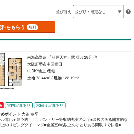
島根
岡山
広島
山口
阪線
(
0
)
近鉄長野線
(
0
)
並び替え
ダイニング15畳以上
はんな線
(
0
)
中区
近鉄西信貴ケーブル
(
2
)
(
0
)
香川
愛媛
高知
保存した条件を見る
線
(
0
)
京阪中之島線
(
0
)
南区
(
1
)
資料をもらう
無料
佐賀
長崎
熊本
大分
施工・品質・工法関連
線
(
0
)
阪急神戸本線
(
0
)
)
線
(
0
)
阪神本線
(
0
)
震、制震構造
設計住宅性能評価付き
(
0
)
豊中市
(
0
)
（
1
）
南海高野線 「萩原天神」駅 徒歩28分 他
妙見線
(
0
)
南海線
(
0
)
この条件で検索する
この条件で検索する
この条件で検索する
この条件で検索する
この条件で検索する
この条件で検索する
市区町村以下を選択
市区町村を選択す
駅を選択する
大阪府堺市中区福田
)
泉大津市
(
1
)
住宅
（
0
）
大規模（総区画数50戸以上）
川線
(
0
)
南海高野線
(
1
)
3LDK/地上3階建
（
0
）
)
守口市
(
2
)
土地
78.44m
/
建物
122.19m
2
2
軌道上町線
(
0
)
南海空港線
(
0
)
)
八尾市
(
4
)
線
(
2
)
OsakaMetroニュートラム
(
0
)
(
0
)
寝屋川市
(
2
)
駅が始発駅
（
0
）
海まで2km以内
（
0
）
公園都市モノレール
(
0
)
北大阪急行電鉄
(
0
)
室内写真あり
水回り写真あり
る
)
大東市
(
0
)
すめポイント
大谷 恭平
全体
ール電化＋即予約可！】パントリー等収納充実の邸宅■吹抜のある開放的な
)
柏原市
(
2
)
帖以上のリビングダイニング■全居室6帖以上のゆとりある間取りで快適■南
（
1
）
バリアフリー住宅
（
0
）
きバルコニーで陽当り良好 特徴・オール電化採用の環境に優しいデザイナ
)
摂津市
(
1
)