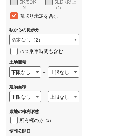
5K/5DK
5LDK以上
（
0
）
（
0
）
間取り未定を含む
駅からの徒歩分
指定なし
（
2
）
バス乗車時間も含む
土地面積
下限なし
上限なし
~
建物面積
下限なし
上限なし
~
敷地の権利形態
所有権のみ
（
2
）
情報公開日