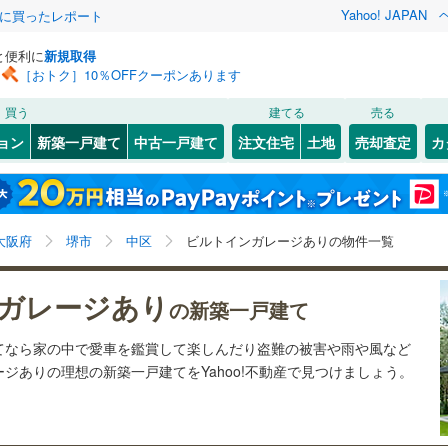
Yahoo! JAPAN
際に買ったレポート
と便利に
新規取得
［おトク］10％OFFクーポンあります
検索条件を保存しました
買う
建てる
売る
（JR西日本）
(
0
)
関西本線（JR西日本）
(
0
)
ョン
新築一戸建て
中古一戸建て
注文住宅
土地
売却査定
カ
この検索条件の新着物件通知は、
マイページ
から設定できます。
福知山線
(
0
)
0
）
オール電化
（
1
）
(
)
1
)
福島区
福田
(
1
(
)
0
)
岩手
宮城
秋田
山形
関西空港線
(
0
)
台以上
（
0
）
ビルトインガレージ
（
2
）
(
0
)
東淀川区
(
0
)
大阪府、堺市中区、価格未定を含む、建築条件付き土地
神奈川
埼玉
千葉
茨城
東線
(
0
)
東海道新幹線
(
0
)
大阪府
堺市
中区
ビルトインガレージありの物件一覧
タ付インターホン
防犯カメラ
（
0
）
)
北区
(
0
)
を含む、間取り未定を含む、ビルトインガレージ
大正区
(
0
)
長野
富山
石川
福井
etro長堀鶴見緑地線
(
0
)
OsakaMetro今里筋線
(
0
)
ガレージあり
の新築一戸建て
建ち方、日当たり
)
城東区
(
2
)
tro谷町線
(
0
)
OsakaMetro四つ橋線
(
0
)
閉じる
閉じる
お気に入りリストを見る
お気に入りリストを見る
閉じる
閉じる
岐阜
静岡
三重
てなら家の中で愛車を鑑賞して楽しんだり盗難の被害や雨や風など
以上
)
（
0
）
天王寺区
角地
（
0
）
(
0
)
tro千日前線
(
0
)
OsakaMetro堺筋線
(
0
)
ジありの理想の新築一戸建てをYahoo!不動産で見つけましょう。
検索条件を保存する
兵庫
京都
滋賀
奈良
(
2
1
）
)
住吉区
(
1
)
マイページ
線
(
0
)
近鉄奈良線
(
0
)
)
住之江区
(
0
)