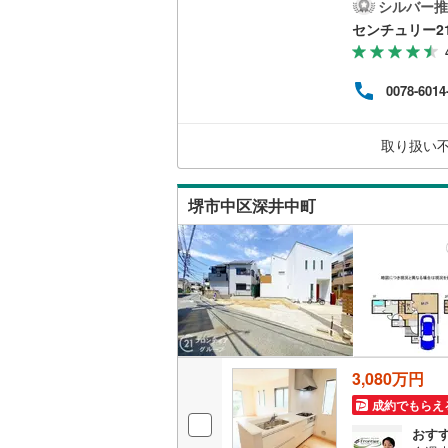
ーズ
シルバー推
二世帯向
レワ
センチュリー2
藤井寺市
納可能
サービス
お車
四條畷市
市立泉
0078-6014
ロ、
キッチン
阪南市
(
0
対応
低金
独立型キ
取り扱い
豊能郡能
より
泉南郡田
浴室
堺市中区深井中町
南河内郡
浴室乾燥
バルコニー、
ウッドデ
収納
3,080万円
成約でもらえ
ウォーク
おす
（
1
）