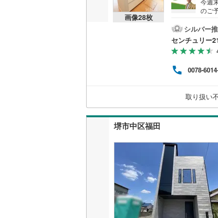
今週
のご予
画像
28
枚
線「上
販売、価格、
m）・
シルバー推
宅性
センチュリー2
即入居可
期保証
社が
計画
オンライン対
0078-6014
んの
お引
オンライ
ご提
取り扱い
は専
オンライ
堺市中区福田