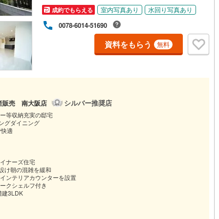
室内写真あり
水回り写真あり
成約でもらえる
0078-6014-51690
資料をもらう
無料
シルバー推奨店
産販売 南大阪店
ー等収納充実の邸宅
ビングダイニング
で快適
イナーズ住宅
を設け朝の混雑を緩和
インテリアカウンターを設置
ークシェルフ付き
建3LDK