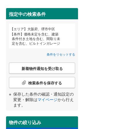
近鉄道明寺線
(
0
)
東区
京阪本線
(
4
)
(
0
)
指定中の検索条件
阪急京都本線
(
0
)
北区
(
1
)
エリア
大阪府、堺市中区
宮崎
鹿児島
沖縄
条件
価格未定を含む、建築
阪急宝塚本線
(
0
)
条件付き土地を含む、間取り未
定を含む、ビルトインガレージ
阪神なんば線
(
0
)
住宅性能評価付き
（
1
）
池田市
(
0
)
条件をリセットする
南海高師浜線
(
0
)
する
る
高槻市
(
13
)
条件をリセットする
条件をリセットする
条件をリセットする
条件をリセットする
条件をリセットする
条件をリセットする
こ
阪堺電気軌道阪堺線
(
0
)
新着物件通知を受け取る
の
枚方市
(
4
)
検
南海汐見橋線
(
0
)
索
検索条件を保存する
泉佐野市
(
0
)
条
大阪モノレール線
(
0
)
件
保存した条件の確認・通知設定の
河内長野市
(
0
)
小学校まで1km以内
（
2
）
で
水間鉄道
(
0
)
変更・解除は
マイページ
から行え
通
ます。
和泉市
(
1
)
知
を
羽曳野市
(
3
)
受
物件の絞り込み
間取り変更可能
（
0
）
け
高石市
(
0
)