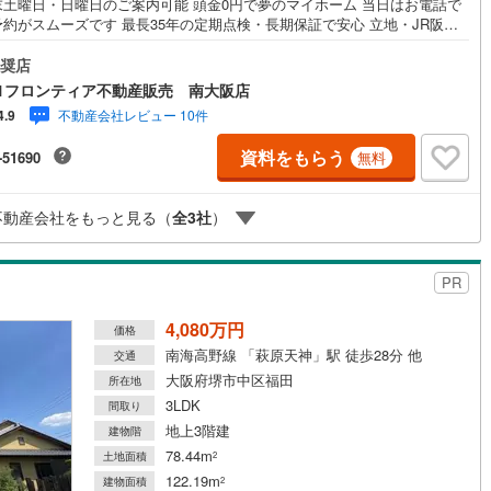
末土曜日・日曜日のご案内可能 頭金0円で夢のマイホーム 当日はお電話で
約がスムーズです 最長35年の定期点検・長期保証で安心 立地・JR阪和
野芝駅」歩21分（1610m）・南海電鉄泉北線線「深井駅」歩22分（1760
契約、入居関連など
深井小学校歩5分（360m）・深井中央中学校歩17分（1380m） 特徴・住
奨店
能評価5分野7項目で最も高い等級取得を標準化！最長35年の定期点検・長
1フロンティア不動産販売 南大阪店
能
（
0
）
で安心・ビルトインガレージ/WIC2か所/ストレージルーム6帖/南向き 弊
不動産会社レビュー 10件
4.9
選ばれる理由 1.お金の扱い方のプロ、ファイナンシャルプランナーが資金
をサポート！2.買い替えなどにも対応できる売却専門チームあり！3.たくさ
応
資料をもらう
-51690
無料
銀行と繋がりがあるため、最も低金利になるように審査が可能！4.物件の
渡し後に必要になったお家のリフォームも弊社のリフォームプランナーが
ン内見(相談)可
（
0
）
IT重説可
（
0
）
案！5.定期的にご連絡を繋ぎ、有事の際に迅速にサポートいたします弊社
不動産会社をもっと見る（
全
3
社
）
門家同士が連携をとっているため、より多くの知見がございます。
ン対応とは？
PR
4,080万円
価格
南海高野線 「萩原天神」駅 徒歩28分 他
交通
大阪府堺市中区福田
所在地
3LDK
間取り
地上3階建
建物階
78.44m
土地面積
2
122.19m
建物面積
2