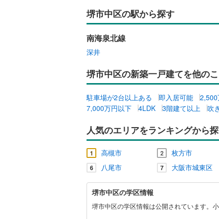
堺市中区の駅から探す
南海泉北線
深井
堺市中区の新築一戸建てを他のこ
駐車場が2台以上ある
即入居可能
2,5
7,000万円以下
4LDK
3階建て以上
吹
人気のエリアをランキングから探
高槻市
枚方市
1
2
八尾市
大阪市城東区
6
7
堺
堺市中区の学区情報
市
中
堺市中区の学区情報は公開されています。小
区