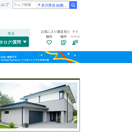
ヘルプ
衣川里佳 結婚発表
検索
お気に入り
最近見た
マイ
知る
物件
物件
ページ
大阪環状線
(
0
)
タログ/質問
片町線
(
0
)
トイレ２か所
（
2
）
此花区
(
0
)
福島
東西線
(
0
)
太陽光発電システム
（
0
）
旭区
(
0
)
栃木
群馬
山梨
山陽新幹線
(
0
)
西区
(
0
)
浪速区
(
0
)
OsakaMetro御堂筋線
(
0
)
鶴見区
(
0
)
OsakaMetro中央線
(
0
)
生野区
南道路
(
（
0
2
)
）
和歌山
東住吉区
(
1
)
近鉄信貴線
(
0
)
平野区
(
4
)