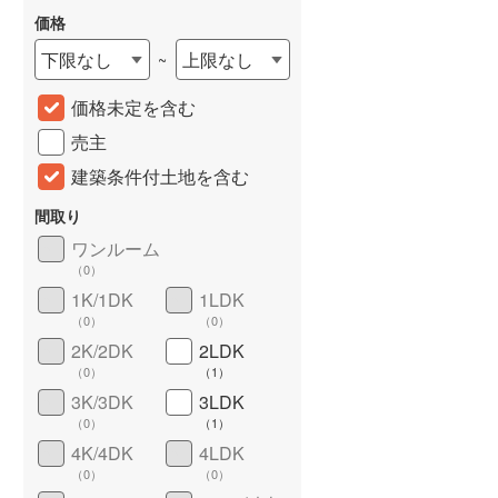
価格
下限なし
上限なし
~
価格未定を含む
売主
建築条件付土地を含む
間取り
ワンルーム
詳しく見る
（
0
）
1K/1DK
1LDK
（
0
）
（
0
）
2K/2DK
2LDK
（
0
）
（
1
）
3K/3DK
3LDK
（
0
）
（
1
）
4K/4DK
4LDK
（
0
）
（
0
）