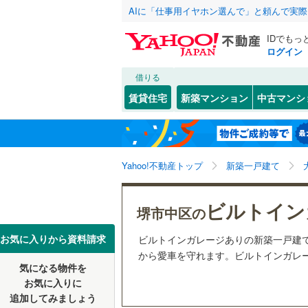
AIに「仕事用イヤホン選んで」と頼んで実
IDでもっ
ログイン
借りる
北海道
JR
北海道
東海道本線
こだわり条件
設備
賃貸住宅
新築マンション
中古マンシ
桜島線
(
0
)
床暖房
（
大阪市
都島区
深井中町
(
0
東北
青森
阪和線
(
1
)
駐車場2
西淀川区
関東
東京
おおさか
Yahoo!不動産トップ
新築一戸建て
ＴＶモニ
淀川区
(
0
（
2
）
港区
(
0
)
信越・北陸
新潟
地下鉄
OsakaM
ビルトイン
堺市中区の
配置、向き、
東成区
(
1
OsakaMe
東海
愛知
お気に入りから資料請求
ビルトインガレージありの新築一戸建
中央区
前道6m
(
0
OsakaMe
から愛車を守れます。ビルトインガレー
気になる物件を
近畿
大阪
阿倍野区
平坦地
（
お気に入りに
私鉄・その他
近鉄大阪
追加してみましょう
西成区
(
0