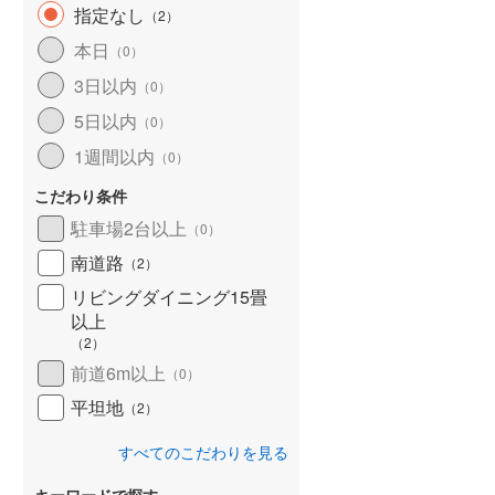
指定なし
（
2
）
本日
（
0
）
3日以内
（
0
）
5日以内
（
0
）
1週間以内
（
0
）
こだわり条件
駐車場2台以上
（
0
）
南道路
（
2
）
リビングダイニング15畳
以上
（
2
）
前道6m以上
（
0
）
平坦地
（
2
）
すべてのこだわりを見る
キーワードで探す