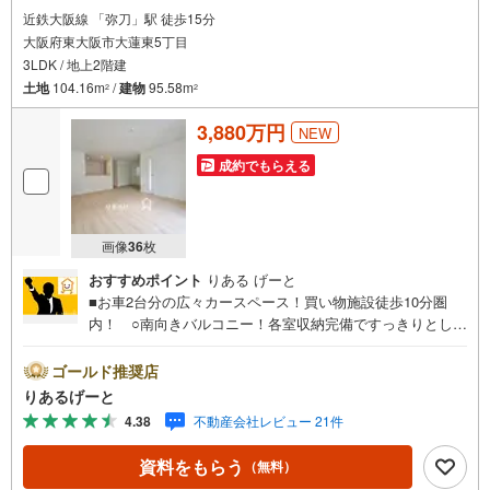
近鉄大阪線 「弥刀」駅 徒歩15分
大阪府東大阪市大蓮東5丁目
3LDK / 地上2階建
土地
104.16m
/
建物
95.58m
2
2
3,880万円
NEW
成約でもらえる
画像
36
枚
おすすめポイント
りある げーと
■お車2台分の広々カースペース！買い物施設徒歩10分圏
内！ ○南向きバルコニー！各室収納完備ですっきりとした
暮らしが叶います！ ○近鉄・JRの2WAYアクセス！商業施
設が近隣に揃った便利な立地!!■物件検討中のお客さま！ち
ゴールド推奨店
ょっと見学してみたいだけなどでも内覧可能です！売主さ
りあるげーと
まの都合等で見学ができない場合がございます。お気軽に
4.38
不動産会社レビュー 21件
「りあるげーと」までお問合わせ下さい！■「りあるげー
と」が選ばれるポイント！■年中休まず営業中！いつでも対
資料をもらう
（無料）
応致します！・営業時間:9:00～21:00上記の時間帯は、お