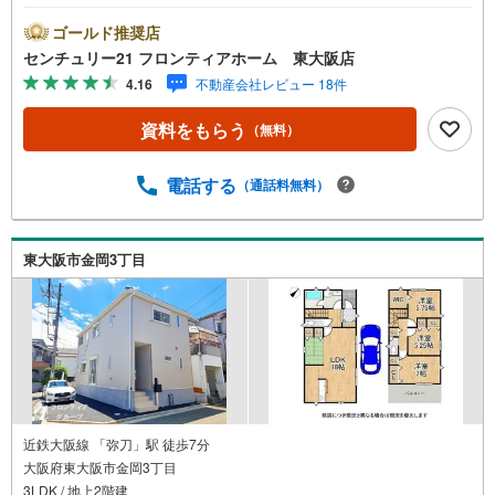
ピーディーに対応。設計・性能・広さ、すべてに妥協しな
い家づくり。＜防犯面＞・玄関付近に防犯カメラ設置して
ゴールド推奨店
おり付近での動きを録画しております＜立地＞・桜橋小学
センチュリー21 フロンティアホーム 東大阪店
校まで徒歩約8分・上小阪中学校まで徒歩約17分～自社ブラ
4.16
不動産会社レビュー 18件
ンド物件:建売価格で「理想」を諦めない住まい～■なぜ建
売価格で「理想」が叶うのか？施工から販売までグループ
資料をもらう
（無料）
内で完結させることで中間コストを徹底カット。その分を
「広さ」と「性能」に還元しました。■「お金の理想」も諦
めない。専属FPによる無料相談教育費や老後資金など将来
電話する
（通話料無料）
の出費を数値化。一生涯の家計シミュレーションを作成し
ます。「最適な銀行は？」「今の年収で大丈夫？」といっ
た疑問から住宅ローンの最大活用まで、家計を守る具体的
東大阪市金岡3丁目
なプランをご提案。「自分らしい家」と「安心できる将
来」どちらもフロンティアで叶えませんか？当日の現地見
学・FP相談も受付中です
近鉄大阪線 「弥刀」駅 徒歩7分
大阪府東大阪市金岡3丁目
3LDK / 地上2階建