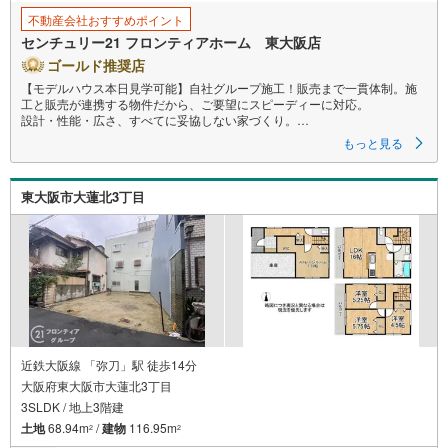
存
不動産会社おすすめポイント
す
センチュリー21 フロンティアホーム 東大阪店
る
ゴールド推奨店
【モデルハウス本日見学可能】自社グループ施工！販売まで一貫体制。施
工と販売が連携する物件だから、ご要望にスピーディーに対応。
設計・性能・広さ、すべてに妥協しない家づくり。
もっと見る
～自社ブランド物件:建売価格で「理想」を諦めない住まい～
■なぜ建売価格で「理想」が叶うのか？
東大阪市大蓮北3丁目
施工から販売までグループ内で完結させることで中間コストを徹底カッ
ト。その分を「広さ」と「性能」に還元しました
■「お金の理想」も諦めない。専属FPによる無料相談
・家計の「見える化」で安心を
教育費や老後資金など将来の出費を数値化。一生涯の家計シミュレーショ
ンを作成します。
・プロならではのアドバイス
「最適な銀行は？」「今の年収で大丈夫？」といった疑問から住宅ローン
の最大活用まで、家計を守る具体的なプランをご提案
近鉄大阪線 「弥刀」駅 徒歩14分
大阪府東大阪市大蓮北3丁目
「自分らしい家」と「安心できる将来」
3SLDK / 地上3階建
どちらもフロンティアで叶えませんか？
当日の現地見学・FP相談も受付中です
土地
68.94m
/
建物
116.95m
2
2