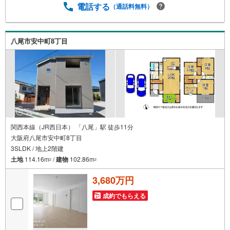
ムあり！3.たくさんの銀行と繋がりがあるため、最も低金
電話する
（通話料無料）
利になるように審査が可能！4.物件のお引渡し後に必要に
なったお家のリフォームも弊社のリフォームプランナーが
ご提案！5.定期的にご連絡を繋ぎ、有事の際に迅速にサポ
八尾市安中町8丁目
ートいたします弊社は専門家同士が連携をとっているた
め、より多くの知見がございます。お気軽にお問合せくだ
さい！
関西本線（JR西日本） 「八尾」駅 徒歩11分
大阪府八尾市安中町8丁目
3SLDK / 地上2階建
土地
114.16m
/
建物
102.86m
2
2
3,680万円
成約でもらえる