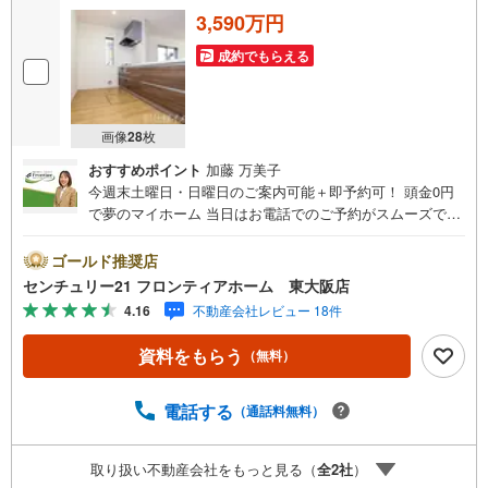
3,590万円
成約でもらえる
画像
28
枚
おすすめポイント
加藤 万美子
今週末土曜日・日曜日のご案内可能＋即予約可！ 頭金0円
で夢のマイホーム 当日はお電話でのご予約がスムーズです
最長35年の定期点検・長期保証で安心 立地・近鉄大阪線
「弥刀」駅まで徒歩約14分・おおさか東線「衣摺加美北」
ゴールド推奨店
駅まで徒歩約14分・長瀬南小学校まで徒歩約8分・長瀬中学
センチュリー21 フロンティアホーム 東大阪店
校まで徒歩約10分 特徴・住宅性能評価5分野7項目で最も高
4.16
不動産会社レビュー 18件
い等級取得を標準化！最長35年の定期点検・長期保証で安
心・ビルトイン車庫で大事な愛車の保管もバッチリです・2
資料をもらう
（無料）
階リビングで外部からの視線が気になりづらいです・バル
コニーが2箇所あるのでお布団も干しやすいです 弊社が選
ばれる理由 1.お金の扱い方のプロ、ファイナンシャルプラ
電話する
（通話料無料）
ンナーが資金計画をサポート！2.買い替えなどにも対応で
きる売却専門チームあり！3.たくさんの銀行と繋がりがあ
取り扱い不動産会社をもっと見る（
全
2
社
）
るため、最も低金利になるように審査が可能！4.物件のお