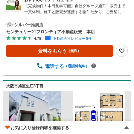
【完成物件！本日見学可能】自社グループ施工！販売まで
一貫体制。施工と販売が連携する物件だから、ご要望にス
ピーディーに対応。設計・性能・広さ、すべてに妥協しな
い家づくり。＜防犯面＞・玄関付近に防犯カメラ設置して
シルバー推奨店
おり付近での動きを録画しております・開閉センサーとア
センチュリー21フロンティア不動産販売 本店
プリが連動で開け閉めの状況把握可能です・見守りカメラ
4.75
不動産会社レビュー 8件
を設置で外出先からサッと室内の様子を確認＜立地＞・大
阪市立内代小学校まで徒歩約4分・大阪市立高倉中学校まで
資料をもらう
（無料）
徒歩約9分・スーパー「関西スーパー内代店」まで徒歩約4
分・医療法人新明会神原病院まで徒歩11分＜特徴＞・2面バ
ルコニーでお洗濯物もたくさん干せます・ウォークインク
電話する
（通話料無料）
ローゼット付きでお部屋をすっきりと保てます・対面式キ
ッチンでリビングの様子を見ながらお料理できます
大阪市旭区生江3丁目
お気に入り登録内容を確認する