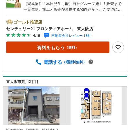
【完成物件！本日見学可能】自社グループ施工！販売まで
一貫体制。施工と販売が連携する物件だから、ご要望にス
ピーディーに対応。設計・性能・広さ、すべてに妥協しな
い家づくり。＜防犯面＞・玄関付近に防犯カメラ設置して
ゴールド推奨店
おり付近での動きを録画しております・開閉センサーとア
センチュリー21 フロンティアホーム 東大阪店
プリが連動で開け閉めの状況把握可能です・見守りカメラ
4.16
不動産会社レビュー 18件
を設置で外出先からサッと室内の様子を確認＜立地＞・桜
橋小学校まで徒歩約8分・上小阪中学校まで徒歩約17分・ス
資料をもらう
（無料）
ーパー「サンディ 永和店」まで徒歩約4分・コンビニ「ロ
ーソン東大阪高井田元町店」まで徒歩約5分・大阪樟蔭女子
大学附属幼稚園 まで徒歩約6分＜特徴＞・18帖以上の広々
電話する
（通話料無料）
としたリビングダイニング！・標準設備には食洗器や浴室
暖房乾燥機がございます！
東大阪市荒川2丁目
近鉄大阪線 「俊徳道」駅 徒歩6分