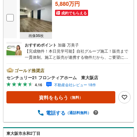
5,880万円
成約でもらえる
画像
35
枚
おすすめポイント
加藤 万美子
【完成物件！本日見学可能】自社グループ施工！販売まで
一貫体制。施工と販売が連携する物件だから、ご要望にス
ピーディーに対応。設計・性能・広さ、すべてに妥協しな
い家づくり。＜防犯面＞・玄関付近に防犯カメラ設置して
ゴールド推奨店
おり付近での動きを録画しております＜立地＞・桜橋小学
センチュリー21 フロンティアホーム 東大阪店
校まで徒歩約8分・上小阪中学校まで徒歩約17分～自社ブラ
4.16
不動産会社レビュー 18件
ンド物件:建売価格で「理想」を諦めない住まい～■なぜ建
売価格で「理想」が叶うのか？施工から販売までグループ
資料をもらう
（無料）
内で完結させることで中間コストを徹底カット。その分を
「広さ」と「性能」に還元しました。■「お金の理想」も諦
めない。専属FPによる無料相談教育費や老後資金など将来
電話する
（通話料無料）
の出費を数値化。一生涯の家計シミュレーションを作成し
ます。「最適な銀行は？」「今の年収で大丈夫？」といっ
た疑問から住宅ローンの最大活用まで、家計を守る具体的
東大阪市永和2丁目
なプランをご提案。「自分らしい家」と「安心できる将