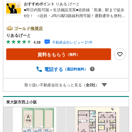
おすすめポイント
りある げーと
■即日内覧可能＋生活施設充実■近鉄線「長瀬」駅まで徒歩
6分！ ○近鉄・JRの3駅3路線利用可能！通勤通学も便利！
○小・中学校が徒歩5分圏内！コンビニ・スーパーも徒歩
圏内に揃っていてお買物ラクラク■物件検討中のお客さま！
ゴールド推奨店
ちょっと見学してみたいだけなどでも内覧可能です！売主
りあるげーと
さまの都合等で見学ができない場合がございます。お気軽
4.38
不動産会社レビュー 21件
に「りあるげーと」までお問合わせ下さい！■「りあるげー
と」が選ばれるポイント！■年中休まず営業中！いつでも対
資料をもらう
（無料）
応致します！・営業時間:9:00～21:00上記の時間帯は、お
電話でのお問い合わせでスムーズに案内が可能です！■各種
相談、承ります！■【無料送迎】「小さなお子さまをつれて
電話する
（通話料無料）
外出しづらい」「来店までの交通手段が取りづらい」など
ご相談ください！営業スタッフがご自宅に伺って送迎致し
取り扱い不動産会社をもっと見る（
全
2
社
）
ます！【リフォーム相談】資格を持った専門スタッフがお
悩みに合わせてお話をうかがい、お客さまにぴったりの提
案を行います！■その他:物件相談、住宅ローン相談、ご質
東大阪市西上小阪
問、気になること、何でもお気軽にご相談ください！