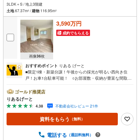
3LDK＋S / 地上3階建
土地
67.37m
/
建物
116.95m
2
2
3,590万円
成約でもらえる
画像
36
枚
おすすめポイント
りある げーと
■限定1棟・新築分譲！午後からの採光が明るい西向き住
戸！お車1台駐車可能！ ○お部屋数・収納が豊富な間取り
ですっきりお住まいいただけます ○大型公園にほど近い閑
静な住宅街。毎日のお散歩にも嬉しい！■物件検討中のお客
ゴールド推奨店
さま！ちょっと見学してみたいだけなどでも内覧可能で
りあるげーと
す！売主さまの都合等で見学ができない場合がございま
4.38
不動産会社レビュー 21件
す。お気軽に「りあるげーと」までお問合わせ下さい！■
「りあるげーと」が選ばれるポイント！■年中休まず営業
資料をもらう
（無料）
中！いつでも対応致します！・営業時間:9:00～21:00上記
の時間帯は、お電話でのお問い合わせでスムーズに案内が
可能です！■各種相談、承ります！■【無料送迎】「小さな
電話する
（通話料無料）