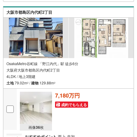
引渡し後に必要になったお家のリフォームも弊社のリフォ
ームプランナーがご提案！5.定期的にご連絡を繋ぎ、有事
大阪市都島区内代町2丁目
の際に迅速にサポートいたします
OsakaMetro谷町線 「野江内代」駅 徒歩6分
大阪府大阪市都島区内代町2丁目
4LDK / 地上3階建
土地
79.02m
/
建物
129.88m
2
2
7,180万円
成約でもらえる
画像
36
枚
おすすめポイント
西上 幸加