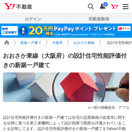
Yahoo!不動産
検索
通知
i
ログイン
ID新規取得
新築一戸建て
大阪府
おおさか東線
設計住宅性能評
おおさか東線（大阪府）の設計住宅性能評価付
きの新築一戸建て
一部の画像提供：アフロ
設計住宅性能評価付きの新築一戸建ては住宅の品質確保の促進等に関す
る法律に基づき第三者機関によって設計段階で図面を評価されているこ
とを証明してます。設計住宅性能評価付きの新築一戸建てをYahoo!不動