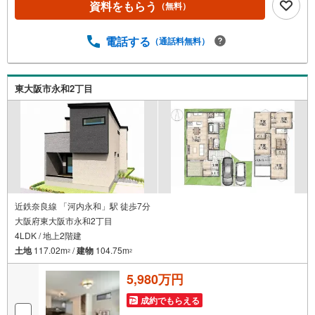
資料をもらう
（無料）
畳1間分」広い設計を実現。■「お金の理想」も諦めない。
専属FPによる無料相談・家計の「見える化」で安心を教育
費や老後資金など将来の出費を数値化。一生涯の家計シミ
電話する
（通話料無料）
ュレーションを作成します。・プロならではのアドバイス
「最適な銀行は？」「今の年収で大丈夫？」といった疑問
から住宅ローンの最大活用まで、家計を守る具体的なプラ
東大阪市永和2丁目
ンをご提案。「自分らしい家」と「安心できる将来」。ど
ちらもフロンティアで叶えませんか？当日の現地見学・FP
相談も受付中です！
近鉄奈良線 「河内永和」駅 徒歩7分
大阪府東大阪市永和2丁目
4LDK / 地上2階建
土地
117.02m
/
建物
104.75m
2
2
5,980万円
成約でもらえる