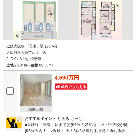
近鉄大阪線 「長瀬」駅 徒歩6分
大阪府東大阪市西上小阪
2LDK＋S / 地上2階建
土地
96.81m
/
建物
89.53m
2
2
4,690万円
成約でもらえる
画像
36
枚
おすすめポイント
りある げーと
■近鉄線「長瀬」駅まで徒歩6分の好立地！小・中学校が徒
歩5分圏内！ ○近鉄・JRの3駅3路線利用可能！通勤通学も