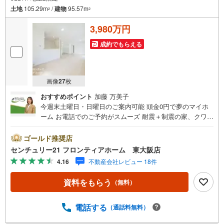
土地
105.29m
/
建物
95.57m
2
2
3,980万円
成約でもらえる
画像
27
枚
おすすめポイント
加藤 万美子
今週末土曜日・日曜日のご案内可能 頭金0円で夢のマイホ
ーム お電話でのご予約がスムーズ 耐震＋制震の家、クワイ
エ！ご家族を守るおうち 立地・大阪線「弥刀駅」歩7分（4
90m）・近鉄大阪線「久宝寺口駅」歩8分（580m）・長瀬
ゴールド推奨店
東小学校（歩11分（750m）・金岡中学校（歩12分（850
センチュリー21 フロンティアホーム 東大阪店
m） 特徴・耐震＋制震の家、クワイエ！制震装置（SAFE3
4.16
不動産会社レビュー 18件
65）で地震の揺れを抑え、耐震性能を維持・カウンターキ
ッチン/ウォークインクローゼット/防犯カメラ/外壁サイデ
資料をもらう
（無料）
ィング/LDK18帖/省エネ住宅/全居室収納 弊社が選ばれる理
由 1.お金の扱い方のプロ、ファイナンシャルプランナーが
資金計画をサポート！2.買い替えなどにも対応できる売却
電話する
（通話料無料）
専門チームあり！3.たくさんの銀行と繋がりがあるため、