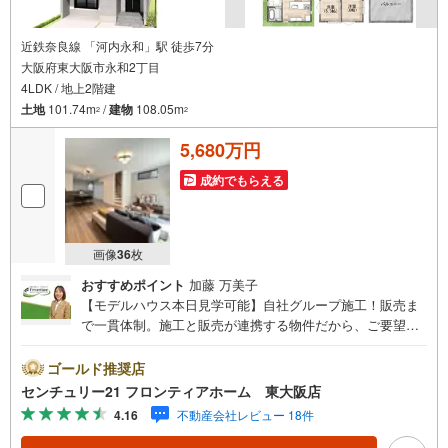
近鉄奈良線 「河内永和」駅 徒歩7分
大阪府東大阪市永和2丁目
4LDK / 地上2階建
土地
101.74m
/
建物
108.05m
2
2
5,680万円
成約でもらえる
画像
36
枚
おすすめポイント
加藤 万美子
【モデルハウス本日見学可能】自社グループ施工！販売ま
で一貫体制。施工と販売が連携する物件だから、ご要望に
スピーディーに対応。設計・性能・広さ、すべてに妥協し
ない家づくり。～自社ブランド物件:建売価格で「理想」を
ゴールド推奨店
諦めない住まい～■なぜ建売価格で「理想」が叶うのか？施
センチュリー21 フロンティアホーム 東大阪店
工から販売までグループ内で完結させることで中間コスト
4.16
不動産会社レビュー 18件
を徹底カット。その分を「広さ」と「性能」に還元しまし
た。・諦めない「広さ」:33坪標準。一般的な建売より「6