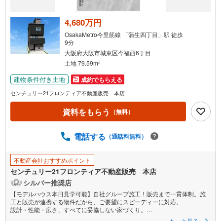
4,680万円
OsakaMetro今里筋線 「蒲生四丁目」駅 徒歩
9分
大阪府大阪市城東区今福西6丁目
土地 79.59m
2
建物条件付き土地
成約でもらえる
センチュリー21フロンティア不動産販売 本店
資料をもらう
（無料）
電話する
（通話料無料）
不動産会社おすすめポイント
センチュリー21フロンティア不動産販売 本店
シルバー推奨店
【モデルハウス本日見学可能】自社グループ施工！販売まで一貫体制。施
工と販売が連携する物件だから、ご要望にスピーディーに対応。
設計・性能・広さ、すべてに妥協しない家づくり。
もっと見る