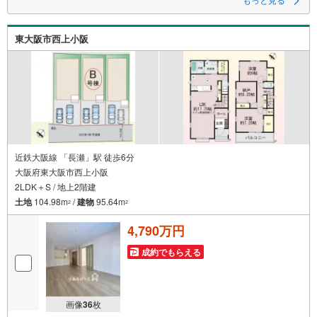
～自社ブランド物件:建売価格で「理想」を諦めない住まい～
■なぜ建売価格で「理想」が叶うのか？
東大阪市西上小阪
施工から販売までグループ内で完結させることで中間コストを徹底カッ
ト。その分を「広さ」と「性能」に還元しました
■「お金の理想」も諦めない。専属FPによる無料相談
・家計の「見える化」で安心を
教育費や老後資金など将来の出費を数値化。一生涯の家計シミュレーショ
ンを作成します。
・プロならではのアドバイス
「最適な銀行は？」「今の年収で大丈夫？」といった疑問から住宅ローン
の最大活用まで、家計を守る具体的なプランをご提案
近鉄大阪線 「長瀬」駅 徒歩6分
大阪府東大阪市西上小阪
「自分らしい家」と「安心できる将来」
2LDK＋S / 地上2階建
どちらもフロンティアで叶えませんか？
当日の現地見学・FP相談も受付中です
土地
104.98m
/
建物
95.64m
2
2
4,790万円
成約でもらえる
画像
36
枚