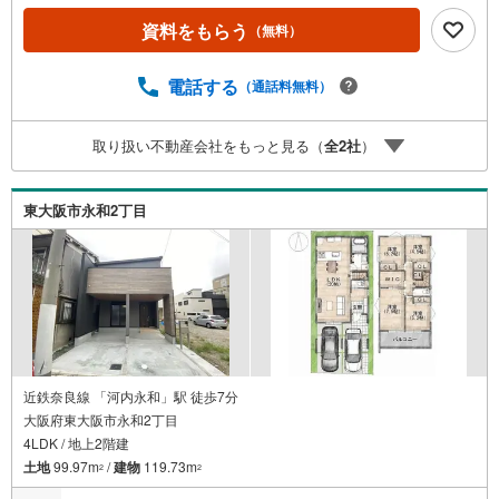
と」が選ばれるポイント！■年中休まず営業中！いつでも対
資料をもらう
（無料）
応致します！・営業時間:9:00～21:00上記の時間帯は、お
電話でのお問い合わせでスムーズに案内が可能です！■各種
相談、承ります！■【無料送迎】「小さなお子さまをつれて
電話する
（通話料無料）
外出しづらい」「来店までの交通手段が取りづらい」など
ご相談ください！営業スタッフがご自宅に伺って送迎致し
取り扱い不動産会社をもっと見る（
全
2
社
）
ます！【リフォーム相談】資格を持った専門スタッフがお
悩みに合わせてお話をうかがい、お客さまにぴったりの提
案を行います！■その他:物件相談、住宅ローン相談、ご質
東大阪市永和2丁目
問、気になること、何でもお気軽にご相談ください！
近鉄奈良線 「河内永和」駅 徒歩7分
大阪府東大阪市永和2丁目
4LDK / 地上2階建
土地
99.97m
/
建物
119.73m
2
2