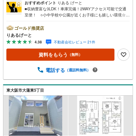
おすすめポイント
りある げーと
■収納豊富な3LDK！車庫完備！2WAYアクセス可能で交通
至便！ ○小中学校や公園が近くお子様にも嬉しい環境☆
○衣類の収納を一手に担う大型ファミリークローゼット完
備！タンス不要でお部屋広々☆■物件検討中のお客さま！ち
ゴールド推奨店
ょっと見学してみたいだけなどでも内覧可能です！売主さ
りあるげーと
まの都合等で見学ができない場合がございます。お気軽に
4.38
不動産会社レビュー 21件
「りあるげーと」までお問合わせ下さい！■「りあるげー
と」が選ばれるポイント！■年中休まず営業中！いつでも対
資料をもらう
（無料）
応致します！・営業時間:9:00～21:00上記の時間帯は、お
電話でのお問い合わせでスムーズに案内が可能です！■各種
相談、承ります！■【無料送迎】「小さなお子さまをつれて
電話する
（通話料無料）
外出しづらい」「来店までの交通手段が取りづらい」など
ご相談ください！営業スタッフがご自宅に伺って送迎致し
ます！【リフォーム相談】資格を持った専門スタッフがお
東大阪市大蓮東5丁目
悩みに合わせてお話をうかがい、お客さまにぴったりの提
案を行います！■その他:物件相談、住宅ローン相談、ご質
問、気になること、何でもお気軽にご相談ください！