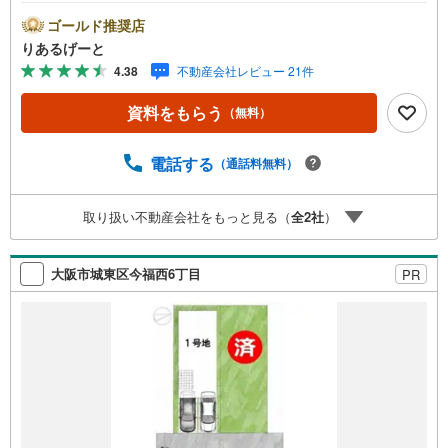
便利で嬉しい ○生活施設充実！コンビニ・スーパーも徒歩
圏内に揃っていてお買物ラクラク■物件検討中のお客さま！
ゴールド推奨店
ちょっと見学してみたいだけなどでも内覧可能です！売主
りあるげーと
さまの都合等で見学ができない場合がございます。お気軽
4.38
不動産会社レビュー 21件
に「りあるげーと」までお問合わせ下さい！■「りあるげー
と」が選ばれるポイント！■年中休まず営業中！いつでも対
資料をもらう
（無料）
応致します！・営業時間:9:00～21:00上記の時間帯は、お
電話でのお問い合わせでスムーズに案内が可能です！■各種
相談、承ります！■【無料送迎】「小さなお子さまをつれて
電話する
（通話料無料）
外出しづらい」「来店までの交通手段が取りづらい」など
ご相談ください！営業スタッフがご自宅に伺って送迎致し
取り扱い不動産会社をもっと見る（
全
2
社
）
ます！【リフォーム相談】資格を持った専門スタッフがお
悩みに合わせてお話をうかがい、お客さまにぴったりの提
案を行います！■その他:物件相談、住宅ローン相談、ご質
大阪市城東区今福西6丁目
PR
問、気になること、何でもお気軽にご相談ください！