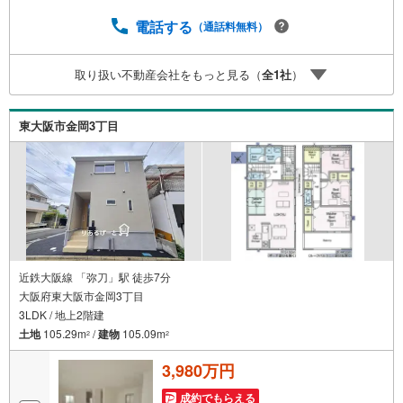
電話でのお問い合わせでスムーズに案内が可能です！■各種
相談、承ります！■【無料送迎】「小さなお子さまをつれて
電話する
（通話料無料）
外出しづらい」「来店までの交通手段が取りづらい」など
ご相談ください！営業スタッフがご自宅に伺って送迎致し
取り扱い不動産会社をもっと見る（
全
1
社
）
ます！【リフォーム相談】資格を持った専門スタッフがお
悩みに合わせてお話をうかがい、お客さまにぴったりの提
案を行います！■その他:物件相談、住宅ローン相談、ご質
東大阪市金岡3丁目
問、気になること、何でもお気軽にご相談ください！
近鉄大阪線 「弥刀」駅 徒歩7分
大阪府東大阪市金岡3丁目
3LDK / 地上2階建
土地
105.29m
/
建物
105.09m
2
2
3,980万円
成約でもらえる