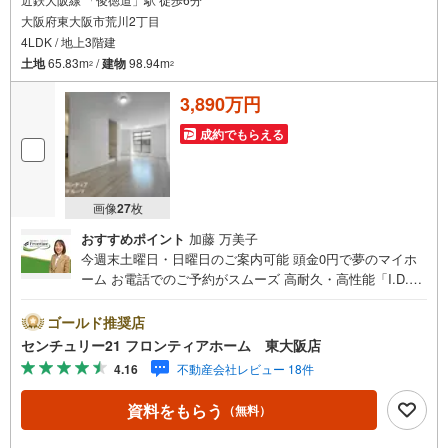
大阪府東大阪市荒川2丁目
4LDK / 地上3階建
土地
65.83m
/
建物
98.94m
2
2
3,890万円
成約でもらえる
画像
27
枚
おすすめポイント
加藤 万美子
今週末土曜日・日曜日のご案内可能 頭金0円で夢のマイホ
ーム お電話でのご予約がスムーズ 高耐久・高性能「I.D.S
工法」で安心を保証 立地・近鉄大阪線「俊徳道駅」歩6分
（480m）・おおさか東線線「JR俊徳道駅」歩6分（480
ゴールド推奨店
m）・荒川小学校歩4分（320m）・布施中学校歩4分（320
センチュリー21 フロンティアホーム 東大阪店
m） 特徴・高耐久・高性能「I.D.S工法」！最大30年間の保
4.16
不動産会社レビュー 18件
証（条件付長期保証）システムを採用・ウォークインクロ
ーゼット、ビルトインガレージ 弊社が選ばれる理由 1.お金
資料をもらう
（無料）
の扱い方のプロ、ファイナンシャルプランナーが資金計画
をサポート！2.買い替えなどにも対応できる売却専門チー