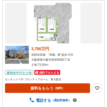
件
で
通
知
を
受
け
取
る
3,700万円
・
近鉄奈良線 「布施」駅 徒歩13分
条
大阪府東大阪市高井田西2丁目
件
土地 73.35m
2
を
建物条件付き土地
成約でもらえる
マ
イ
センチュリー21 フロンティアホーム 東大阪店
ペ
資料をもらう
（無料）
ー
ジ
に
電話する
（通話料無料）
保