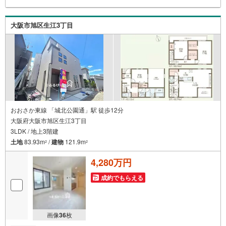
お子さまをつれて外出しづらい」「来店までの交通手段が
取りづらい」などご相談ください！営業スタッフがご自宅
に伺って送迎致します！【リフォーム相談】資格を持った
大阪市旭区生江3丁目
専門スタッフがお悩みに合わせてお話をうかがい、お客さ
まにぴったりの提案を行います！■その他:物件相談、住宅
ローン相談、ご質問、気になること、何でもお気軽にご相
談ください！
おおさか東線 「城北公園通」駅 徒歩12分
大阪府大阪市旭区生江3丁目
3LDK / 地上3階建
土地
83.93m
/
建物
121.9m
2
2
4,280万円
成約でもらえる
画像
36
枚