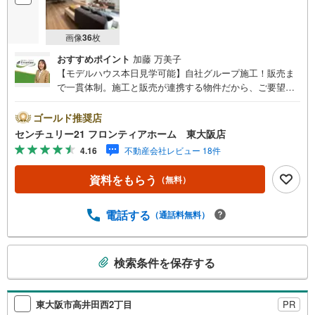
画像
36
枚
おすすめポイント
加藤 万美子
【モデルハウス本日見学可能】自社グループ施工！販売ま
で一貫体制。施工と販売が連携する物件だから、ご要望に
スピーディーに対応。設計・性能・広さ、すべてに妥協し
ない家づくり。＜防犯面＞・玄関付近に防犯カメラ設置し
ゴールド推奨店
ており付近での動きを録画しております＜立地＞・桜橋小
センチュリー21 フロンティアホーム 東大阪店
学校まで徒歩約8分・上小阪中学校まで徒歩約17分～自社ブ
4.16
不動産会社レビュー 18件
ランド物件:建売価格で「理想」を諦めない住まい～■なぜ
建売価格で「理想」が叶うのか？施工から販売までグルー
資料をもらう
（無料）
プ内で完結させることで中間コストを徹底カット。その分
を「広さ」と「性能」に還元しました。■「お金の理想」も
諦めない。専属FPによる無料相談教育費や老後資金など将
電話する
（通話料無料）
来の出費を数値化。一生涯の家計シミュレーションを作成
します。「最適な銀行は？」「今の年収で大丈夫？」とい
こ
った疑問から住宅ローンの最大活用まで、家計を守る具体
検索条件を保存する
の
的なプランをご提案。「自分らしい家」と「安心できる将
検
来」どちらもフロンティアで叶えませんか？当日の現地見
学・FP相談も受付中です
索
東大阪市高井田西2丁目
PR
条