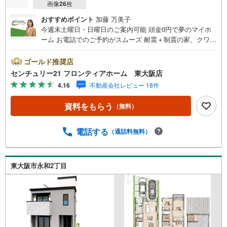
画像
26
枚
おすすめポイント
加藤 万美子
今週末土曜日・日曜日のご案内可能 頭金0円で夢のマイホ
ーム お電話でのご予約がスムーズ 耐震＋制震の家、クワイ
エ！ご家族を守るおうち 立地・JR関西本線「八尾駅」歩11
分（880m）・近鉄大阪線「近鉄八尾駅」歩22分（1710
ゴールド推奨店
m）・高美南小学校歩8分（580m）・高美中学校歩18分（1
センチュリー21 フロンティアホーム 東大阪店
370m） 特徴・耐震＋制震の家、クワイエ！制震装置（SA
4.16
不動産会社レビュー 18件
FE365）で地震の揺れを抑え、耐震性能を維持・全居室収
納あり・ストレージルーム・駐車2台可 弊社が選ばれる理
資料をもらう
（無料）
由 1.お金の扱い方のプロ、ファイナンシャルプランナーが
資金計画をサポート！2.買い替えなどにも対応できる売却
専門チームあり！3.たくさんの銀行と繋がりがあるため、
電話する
（通話料無料）
最も低金利になるように審査が可能！4.物件のお引渡し後
に必要になったお家のリフォームも弊社のリフォームプラ
ンナーがご提案！5.定期的にご連絡を繋ぎ、有事の際に迅
東大阪市永和2丁目
速にサポートいたします弊社は専門家同士が連携をとって
いるため、より多くの知見がございます。お気軽にお問合
せください！