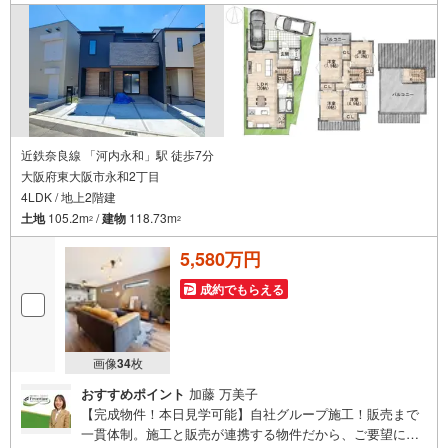
来」どちらもフロンティアで叶えませんか？当日の現地見
学・FP相談も受付中です
近鉄奈良線 「河内永和」駅 徒歩7分
大阪府東大阪市永和2丁目
4LDK / 地上2階建
土地
105.2m
/
建物
118.73m
2
2
5,580万円
成約でもらえる
画像
34
枚
おすすめポイント
加藤 万美子
【完成物件！本日見学可能】自社グループ施工！販売まで
一貫体制。施工と販売が連携する物件だから、ご要望にス