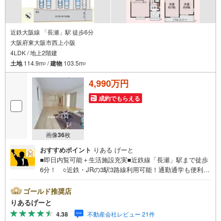
近鉄大阪線 「長瀬」駅 徒歩6分
大阪府東大阪市西上小阪
4LDK / 地上2階建
土地
114.9m
/
建物
103.5m
2
2
4,990万円
成約でもらえる
画像
36
枚
おすすめポイント
りある げーと
■即日内覧可能＋生活施設充実■近鉄線「長瀬」駅まで徒歩
6分！ ○近鉄・JRの3駅3路線利用可能！通勤通学も便利！
○小・中学校が徒歩5分圏内！コンビニ・スーパーも徒歩
圏内に揃っていてお買物ラクラク■物件検討中のお客さま！
ゴールド推奨店
ちょっと見学してみたいだけなどでも内覧可能です！売主
りあるげーと
さまの都合等で見学ができない場合がございます。お気軽
4.38
不動産会社レビュー 21件
に「りあるげーと」までお問合わせ下さい！■「りあるげー