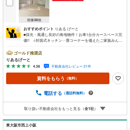
画像
36
枚
おすすめポイント
りある げーと
■採光・風通し良好の角地物件！お車1台分カースペース完
備!! ○対面式キッチン・畳コーナーを備えたご家族みんな
でくつろげるリビング！ ○「近鉄・弥刀駅」徒歩7分！毎
日の通勤通学にも便利な立地！■物件検討中のお客さま！ち
ゴールド推奨店
ょっと見学してみたいだけなどでも内覧可能です！売主さ
りあるげーと
まの都合等で見学ができない場合がございます。お気軽に
4.38
不動産会社レビュー 21件
「りあるげーと」までお問合わせ下さい！■「りあるげー
と」が選ばれるポイント！■年中休まず営業中！いつでも対
資料をもらう
（無料）
応致します！・営業時間:9:00～21:00上記の時間帯は、お
電話でのお問い合わせでスムーズに案内が可能です！■各種
相談、承ります！■【無料送迎】「小さなお子さまをつれて
電話する
（通話料無料）
外出しづらい」「来店までの交通手段が取りづらい」など
ご相談ください！営業スタッフがご自宅に伺って送迎致し
取り扱い不動産会社をもっと見る（
全
1
社
）
ます！【リフォーム相談】資格を持った専門スタッフがお
悩みに合わせてお話をうかがい、お客さまにぴったりの提
案を行います！■その他:物件相談、住宅ローン相談、ご質
東大阪市西上小阪
問、気になること、何でもお気軽にご相談ください！