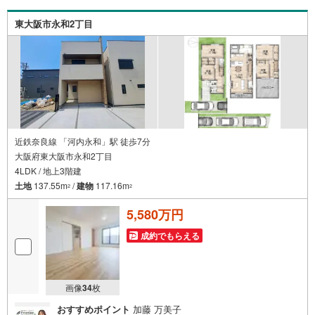
最も低金利になるように審査が可能！4.物件のお引渡し後
に必要になったお家のリフォームも弊社のリフォームプラ
東大阪市永和2丁目
ンナーがご提案！弊社は専門家同士が連携をとっているた
め、より多くの知見がございます。お気軽にお問合せくだ
さい！
近鉄奈良線 「河内永和」駅 徒歩7分
大阪府東大阪市永和2丁目
4LDK / 地上3階建
土地
137.55m
/
建物
117.16m
2
2
5,580万円
成約でもらえる
画像
34
枚
おすすめポイント
加藤 万美子