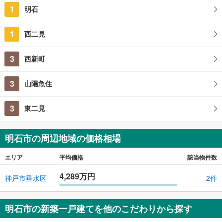
1
明石
1
西二見
3
西新町
3
山陽魚住
3
東二見
明石市の周辺地域の価格相場
エリア
平均価格
該当物件数
4,289万円
神戸市垂水区
2件
明石市の新築一戸建てを他のこだわりから探す