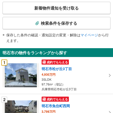
こ
新着物件通知を受け取る
の
検
索
検索条件を保存する
条
件
保存した条件の確認・通知設定の変更・解除は
マイページ
から行
で
えます。
通
知
明石市の物件をランキングから探す
を
受
1
成約でもらえる
け
明石市松が丘3丁目
取
4,930万円
る
3SLDK
・
97.76m
（登記）
2
条
兵庫県明石市松が丘3丁目
件
を
2
成約でもらえる
マ
明石市魚住町西岡
イ
3,799万円