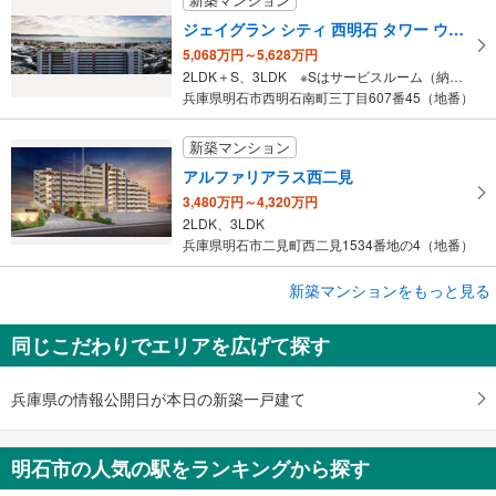
ジェイグラン シティ 西明石 タワー ウエスト
5,068万円～5,628万円
2LDK＋S、3LDK ※Sはサービスルーム（納戸）です。
兵庫県明石市西明石南町三丁目607番45（地番）
新築マンション
アルファリアラス西二見
3,480万円～4,320万円
2LDK、3LDK
兵庫県明石市二見町西二見1534番地の4（地番）
新築マンションをもっと見る
新築マンション
ワコーレ西明石パークビスタ
同じこだわりでエリアを広げて探す
3,900万円台予定～5,800万円台予定
2LDK～3LDK
兵庫県明石市小久保1丁目7番6（地番）
兵庫県の情報公開日が本日の新築一戸建て
明石市の人気の駅をランキングから探す