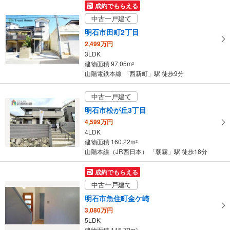
93.42m
（実測）
2
成約でもらえる
兵庫県明石市中朝霧丘
中古一戸建て
明石市田町2丁目
2,499万円
3LDK
建物面積 97.05m
2
山陽電鉄本線 「西新町」駅 徒歩9分
中古一戸建て
明石市松が丘3丁目
4,599万円
4LDK
建物面積 160.22m
2
山陽本線（JR西日本） 「朝霧」駅 徒歩18分
成約でもらえる
中古一戸建て
明石市魚住町金ケ崎
3,080万円
5LDK
建物面積 115.72m
2