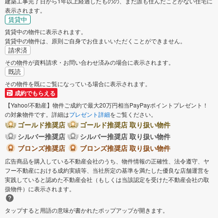
建築工事完了日から1年以上経過したものの、まだ誰も住んだことがない住宅に
表示されます。
賃貸中
賃貸中の物件に表示されます。
賃貸中の物件は、原則ご自身でお住まいいただくことができません。
請求済
その物件が資料請求・お問い合わせ済みの場合に表示されます。
既読
その物件を既にご覧になっている場合に表示されます。
成約でもらえる
【Yahoo!不動産】物件ご成約で最大20万円相当PayPayポイントプレゼント！
の対象物件です。詳細は
プレゼント詳細
をご覧ください。
ゴールド推奨店
ゴールド推奨店 取り扱い物件
シルバー推奨店
シルバー推奨店 取り扱い物件
ブロンズ推奨店
ブロンズ推奨店 取り扱い物件
広告商品を購入している不動産会社のうち、物件情報の正確性、法令遵守、ヤ
フー不動産における成約実績等、当社所定の基準を満たした優良な店舗運営を
実践していると認めた不動産会社（もしくは当該認定を受けた不動産会社の取
扱物件）に表示されます。
タップすると用語の意味が書かれたポップアップが開きます。