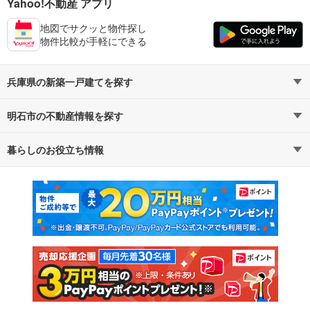
Yahoo!不動産 アプリ
地図でサクッと物件探し
物件比較が手軽にできる
兵庫県の新築一戸建てを探す
明石市の不動産情報を探す
路線・駅から探す
地域から探す
暮らしのお役立ち情報
不動産・住宅
賃貸住宅
通勤・通学時間から探す
地図から探す
マンションカタログ
教えて！住まいの先生
新築マンション
中古マンション
新築一戸建て
中古一戸建て
注文住宅
土地
売却査定