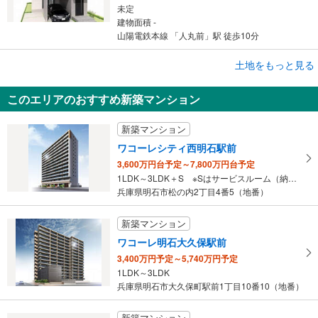
未定
建物面積 -
山陽電鉄本線 「人丸前」駅 徒歩10分
成約でもらえる
土地をもっと見る
土地
このエリアのおすすめ新築マンション
明石市大蔵町
3,580万円
新築マンション
未定
建物面積 -
ワコーレシティ西明石駅前
山陽電鉄本線 「大蔵谷」駅 徒歩5分
3,600万円台予定～7,800万円台予定
1LDK～3LDK＋S ※Sはサービスルーム（納戸）です。
兵庫県明石市松の内2丁目4番5（地番）
新築マンション
ワコーレ明石大久保駅前
3,400万円予定～5,740万円予定
1LDK～3LDK
兵庫県明石市大久保町駅前1丁目10番10（地番）
新築マンション