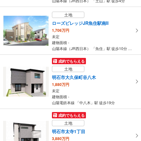
山陽本線（JR西日本） 「土山」駅 徒歩4分
土地
ローズビレッジJR魚住駅南II
1,706万円
未定
建物面積 -
山陽本線（JR西日本） 「魚住」駅 徒歩10分 （740m～750m）
成約でもらえる
土地
明石市大久保町谷八木
1,880万円
未定
建物面積 -
山陽電鉄本線 「中八木」駅 徒歩19分
成約でもらえる
土地
明石市太寺1丁目
3,880万円