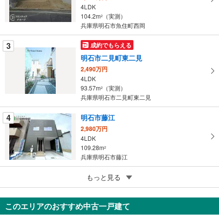
ペ
4LDK
ー
104.2m
（実測）
2
兵庫県明石市魚住町西岡
ジ
に
3
成約でもらえる
保
明石市二見町東二見
存
す
2,490万円
4LDK
る
93.57m
（実測）
2
兵庫県明石市二見町東二見
4
明石市藤江
2,980万円
4LDK
109.28m
2
兵庫県明石市藤江
5
もっと見る
成約でもらえる
明石市中朝霧丘
2,580万円
このエリアのおすすめ中古一戸建て
2SLDK