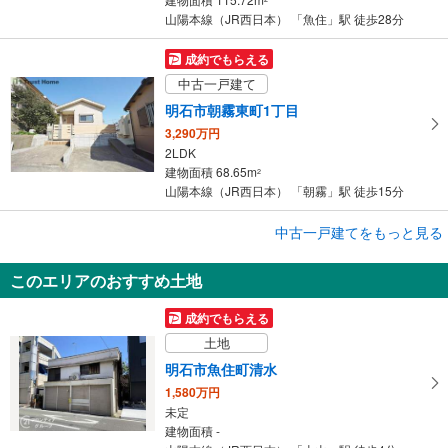
山陽本線（JR西日本） 「魚住」駅 徒歩28分
成約でもらえる
中古一戸建て
明石市朝霧東町1丁目
3,290万円
2LDK
建物面積 68.65m
2
山陽本線（JR西日本） 「朝霧」駅 徒歩15分
成約でもらえる
中古一戸建てをもっと見る
中古一戸建て
このエリアのおすすめ土地
明石市魚住町西岡
999万円
成約でもらえる
4LDK
土地
建物面積 118.72m
2
山陽本線（JR西日本） 「魚住」駅 徒歩12分
明石市魚住町清水
1,580万円
未定
建物面積 -