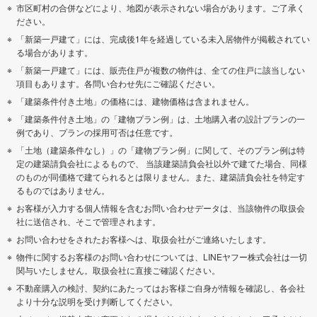
市区町村の合併などにより、地図が表示されない場合があります。ご了承く
ださい。
「新築一戸建て」には、完成後1年を経過している未入居物件が掲載されてい
る場合があります。
「新築一戸建て」には、販売住戸が複数の物件は、全ての住戸に該当しない
項目もあります。各問い合わせ先にご確認ください。
「建築条件付き土地」の価格には、建物価格は含まれません。
「建築条件付き土地」の「建物プラン例」は、土地購入者の設計プランの一
例であり、プランの採用可否は任意です。
「土地（建築条件なし）」の「建物プラン例」に関して、そのプラン例は特
定の建築請負会社によるもので、 当該建築請負会社以外で建てた場合、同様
のものが同価格で建てられるとは限りません。また、建築請負会社を特定す
るものではありません。
お客様が入力する個人情報を含むお問い合わせデータは、当該物件の取扱会
社に送信され、そこで管理されます。
お問い合わせをされたお客様へは、取扱会社がご連絡いたします。
物件に関するお客様のお問い合わせについては、LINEヤフー株式会社は一切
関与いたしません。取扱会社に直接ご確認ください。
不動産購入の検討、契約にあたってはお客様ご自身が情報を確認し、各会社
より十分な説明を受け判断してください。