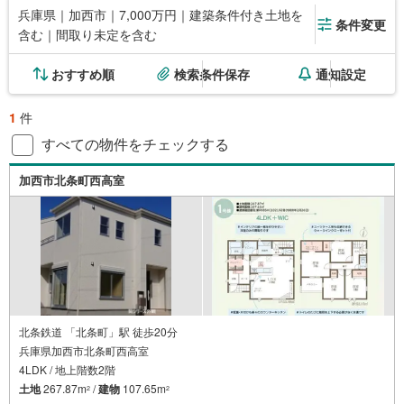
兵庫県｜加西市｜7,000万円｜建築条件付き土地を
条件変更
含む｜間取り未定を含む
おすすめ順
検索条件保存
通知設定
1
件
すべての物件をチェックする
加西市北条町西高室
北条鉄道 「北条町」駅 徒歩20分
兵庫県加西市北条町西高室
4LDK / 地上階数2階
土地
267.87m
/
建物
107.65m
2
2