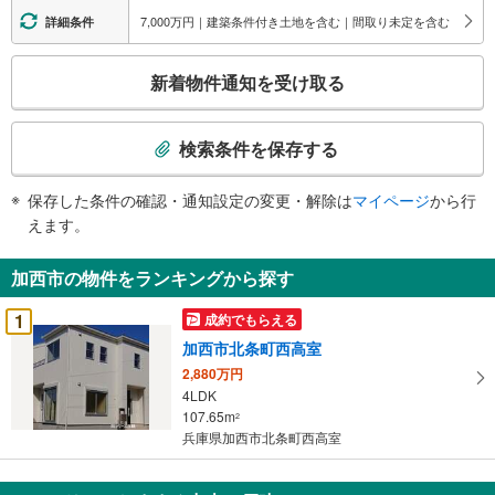
7,000万円｜建築条件付き土地を含む｜間取り未定を含む
詳細条件
こ
新着物件通知を受け取る
の
検
索
検索条件を保存する
条
件
保存した条件の確認・通知設定の変更・解除は
マイページ
から行
で
えます。
通
知
加西市の物件をランキングから探す
を
受
1
成約でもらえる
け
加西市北条町西高室
取
2,880万円
る
4LDK
・
107.65m
2
条
兵庫県加西市北条町西高室
件
を