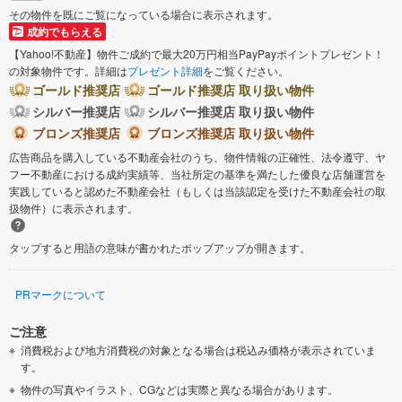
その物件を既にご覧になっている場合に表示されます。
成約でもらえる
【Yahoo!不動産】物件ご成約で最大20万円相当PayPayポイントプレゼント！
の対象物件です。詳細は
プレゼント詳細
をご覧ください。
ゴールド推奨店
ゴールド推奨店 取り扱い物件
シルバー推奨店
シルバー推奨店 取り扱い物件
ブロンズ推奨店
ブロンズ推奨店 取り扱い物件
広告商品を購入している不動産会社のうち、物件情報の正確性、法令遵守、ヤ
フー不動産における成約実績等、当社所定の基準を満たした優良な店舗運営を
実践していると認めた不動産会社（もしくは当該認定を受けた不動産会社の取
扱物件）に表示されます。
タップすると用語の意味が書かれたポップアップが開きます。
PRマークについて
ご注意
消費税および地方消費税の対象となる場合は税込み価格が表示されていま
す。
物件の写真やイラスト、CGなどは実際と異なる場合があります。