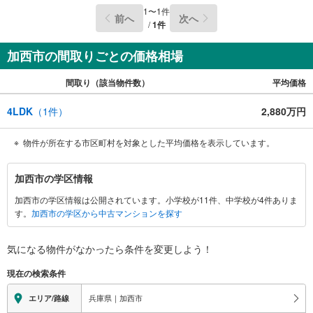
能。ずっと固定のフラット35もご利用いただけます。火災
1
〜
1
件
前へ
次へ
保険・登記手続き等の事務手続きも専任スタッフが丁寧に
/
1
件
対応いたします。■スマイティをご覧のお客様は右の緑色の
資料請求をクリック頂き（株）ルームズまでお問い合わ
加西市の間取りごとの価格相場
間取り（該当物件数）
平均価格
4LDK
（
1
件）
2,880万円
物件が所在する市区町村を対象とした平均価格を表示しています。
加
加西市の学区情報
西
加西市の学区情報は公開されています。小学校が11件、中学校が4件ありま
市
す。
加西市の学区から中古マンションを探す
に
関
す
気になる物件がなかったら
条件を変更しよう！
る
現在の検索条件
情
報
兵庫県｜加西市
エリア/路線