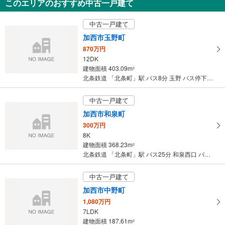
このエリアのおすすめ中古一戸建て
マ
イ
中古一戸建て
ペ
加西市玉野町
ー
ジ
870万円
12DK
に
建物面積 403.09m
2
保
北条鉄道 「北条町」駅 バス8分 玉野 バス停下車 徒歩6分
存
す
中古一戸建て
る
加西市和泉町
300万円
8K
建物面積 368.23m
2
北条鉄道 「北条町」駅 バス25分 和泉西口 バス停下車 徒歩5分
中古一戸建て
加西市中野町
1,080万円
7LDK
建物面積 187.61m
2