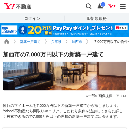
Yahoo!不動産
検索
通知
i
ログイン
ID新規取得
新築一戸建て
兵庫県
加西市
7,000万円以下の物件
加西市の7,000万円以下の新築一戸建て
一部の画像提供：アフロ
憧れのマイホームを7,000万円以下の新築一戸建てから探しましょう。
Yahoo!不動産なら間取りやエリア、こだわり条件を追加してさらに詳し
く検索できるので7,000万円以下の理想の新築一戸建てに出会えます。