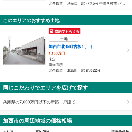
北条鉄道 「法華口」駅 バス5分 中野学校前 バス停下車 徒歩8分
このエリアのおすすめ土地
成約でもらえる
土地
加西市北条町古坂1丁目
1,160万円
未定
建物面積 -
北条鉄道 「北条町」駅 徒歩22分
同じこだわりでエリアを広げて探す
兵庫県の7,000万円以下の新築一戸建て
加西市の周辺地域の価格相場
エリア
平均価格
該当物件数