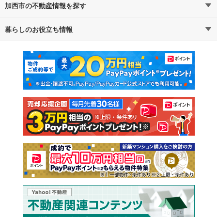
加西市の不動産情報を探す
路線・駅から探す
地域から探す
暮らしのお役立ち情報
不動産・住宅
賃貸住宅
通勤・通学時間から探す
地図から探す
マンションカタログ
教えて！住まいの先生
新築マンション
中古マンション
新築一戸建て
中古一戸建て
注文住宅
土地
売却査定