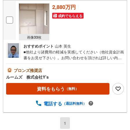
2,880万円
成約でもらえる
画像
33
枚
おすすめポイント
山本 英生
■他社より諸費用の軽減を実感してください（他社資金計画
書をお見せ下さい）。お問い合わせを頂ければ詳しい内容
をお知らせいたします。■お電話でお問合せを頂いた方がス
ムーズにお話が出来ます。■おまとめローン（消費者金融
ブロンズ推奨店
系・車のローン・カード系の借入・エアコン等の電化製
ルームズ 株式会社Y’s
品・引越業者代等）もおまとめ可 （株）ルームズ■積水ハ
ウスのMAST会員です。■営業マンの熱意とスピーディをモ
資料をもらう
（無料）
ットーにお客さん目線での営業を心がけており、営業マン
の差を実感してくださいね。■勤続年数が1年未満でも、ロ
電話する
（通話料無料）
ーンが受けられます（詳しくはスタッフまで）■自営業の社
長様で確定申告を過少申告でも相談可■夜遅くの案内が可能
です。例）夜の12:00でも結構です。■アフターサービスは
売主である建売会社が責任を持って対応いたします。■各種
1
提携住宅ローンや金利の安いネットバンクの取り扱いも可