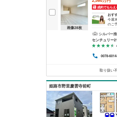
2,580万円
成約でもらえ
おす
今週
のご
画像
28
枚
「はり
口」停
シルバー推
学校歩
センチュリー2
化！
ミリー
お金
0078-6014
買い
があ
とっ
取り扱い
姫路市野里慶雲寺前町