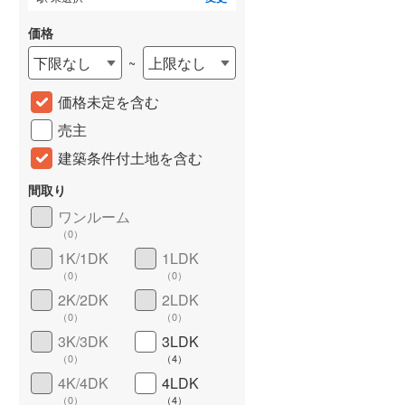
価格
下限なし
上限なし
~
価格未定を含む
売主
建築条件付土地を含む
間取り
詳しく見る
ワンルーム
（
0
）
1K/1DK
1LDK
（
0
）
（
0
）
2K/2DK
2LDK
（
0
）
（
0
）
3K/3DK
3LDK
（
0
）
（
4
）
4K/4DK
4LDK
（
0
）
（
4
）