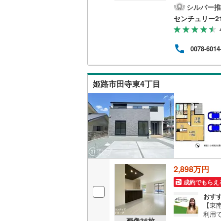
約6分
シルバー推
二世帯向
チュリ
センチュリー2
店舗
サービス
一部
→現
0078-6014
ロー
キッチン
くだ
独立型キ
姫路市田寺東4丁目
浴室
浴室乾燥
バルコニー、
ウッドデ
2,898万円
成約でもらえ
収納
おす
ウォーク
【東
利用
（
5
）
画像
36
枚