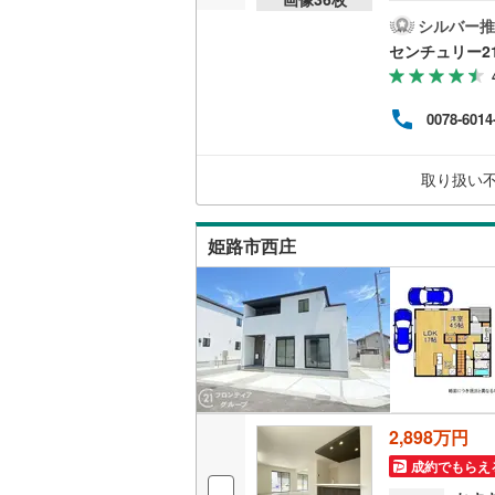
も6
5の
シルバー推
ーム
販売、価格、
センチュリー2
き間
べま
即入居可
まで徒
0078-6014
方の
にも
オンライン対
も低
取り扱い
フォ
オンライ
事の
姫路市西庄
オンライ
2,898万円
成約でもらえ