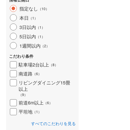
指定なし
（
10
）
本日
（
1
）
3日以内
（
1
）
5日以内
（
1
）
1週間以内
（
2
）
こだわり条件
駐車場2台以上
（
8
）
南道路
（
6
）
リビングダイニング15畳
以上
（
9
）
前道6m以上
（
6
）
平坦地
（
1
）
すべてのこだわりを見る