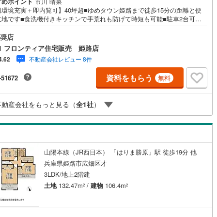
すめポイント
市川 晴菜
辺環境充実＋即内覧可】40坪超■ゆめタウン姫路まで徒歩15分の距離と便
立地です■食洗機付きキッチンで手荒れも防げて時短も可能■駐車2台可能
車お持ちの方も安心して駐車できます 特徴・対面式キッチンでリビングの
を見ながらお料理できます・収納が豊富なのでお部屋をすっきりと保てま
奨店
角地住戸のため開放感のあるおうちです 立地・姫路市立荒川小学校まで徒
1 フロンティア住宅販売 姫路店
2分・姫路市立山陽中学校まで徒歩約30分 弊社が選ばれる理由 1.お金の扱
不動産会社レビュー 8件
4.62
のプロ、ファイナンシャルプランナーが資金計画をサポート！2.買い替え
にも対応できる売却専門チームあり！3.たくさんの銀行と繋がりがあるた
資料をもらう
-51672
無料
最も低金利になるように審査が可能！4.物件のお引渡し後に必要になった
のリフォームも弊社のリフォームプランナーがご提案！5.定期的にご連絡
ぎ、有事の際に迅速にサポートいたします弊社は専門家同士が連携をとっ
不動産会社をもっと見る（
全
1
社
）
るため、より多くの知見がございます。お気軽にお問合せください！
山陽本線（JR西日本） 「はりま勝原」駅 徒歩19分 他
兵庫県姫路市広畑区才
3LDK/地上2階建
土地
132.47m
/
建物
106.4m
2
2