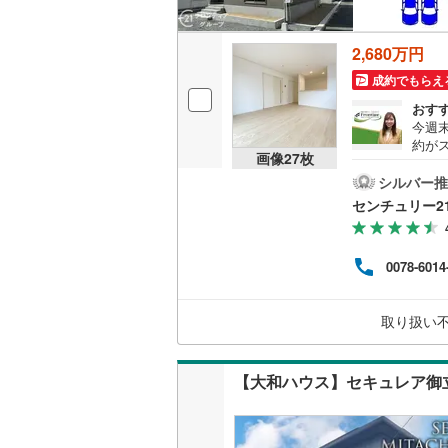
2,680万円
成約でもらえ
おす
今週
約が
画像
27
枚
線「京
m）・
シルバー推
＋制
センチュリー2
を維持
理由
ト！
0078-6014
がり
必要
期的
取り扱い
が連
【大和ハウス】セキュレア御