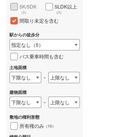
5K/5DK
5LDK以上
（
0
）
（
1
）
間取り未定を含む
駅からの徒歩分
指定なし
（
5
）
バス乗車時間も含む
土地面積
下限なし
上限なし
~
建物面積
下限なし
上限なし
~
敷地の権利形態
所有権のみ
（
10
）
情報公開日