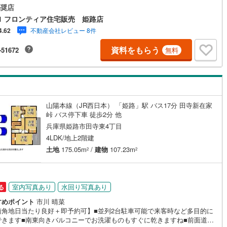
（約480m）・高丘中学校まで徒歩約1分（約80m） 弊社について・セン
奨店
け
（
0
）
平屋・1階建て
（
0
）
ー21グループ売上販売・契約件数 全国1位の実績（2023年時点・全国991
1 フロンティア住宅販売 姫路店
中）・リフォームなどのご相談承ります！（カーポートの設置、間取りの
ルーム（納戸）
（
0
）
不動産会社レビュー 8件
4.62
変更などご提案可能 ）・365日営業中！お客様のご都合に合わせてご案内
地/物件見学（約30分～）→ご希望条件のご相談（約30分～）→資金計画や
資料をもらう
-51672
無料
ンのご相談（約30分～）→ご売却相談（約30分～）お気軽にお問い合わせ
さい！
ッチン
（
0
）
対面キッチン
（
9
）
山陽本線（JR西日本） 「姫路」駅 バス17分 田寺新在家
峠 バス停下車 徒歩2分 他
機あり
（
8
）
兵庫県姫路市田寺東4丁目
4LDK/地上2階建
庭
土地
175.05m
/
建物
107.23m
2
2
ッキあり
（
0
）
室内写真あり
水回り写真あり
る
すめポイント
市川 晴菜
インクローゼット
床下収納
（
8
）
南角地日当たり良好＋即予約可】■並列2台駐車可能で来客時など多目的に
できます■南東向きバルコニーでお洗濯ものもすぐに乾きますね■前面道路