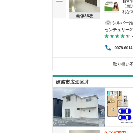
おす
【周
利な
画像
36
枚
でお
様子
シルバー推
す・
センチュリー2
歩約2
い方
など
0078-6014
め、
お家
を繋
取り扱い
てい
姫路市広畑区才