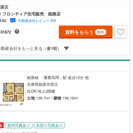
mあり広いので苦手な駐車も楽々できますよ 特徴・省エネ性能3！断熱性能
家です！・窓がたくさんあるので換気もバッチリです・来客用やシアタール
奨店
など洋室を多目的に利用して頂けます・17帖のリビングと5.2帖の洋室の続
契約、入居関連など
1 フロンティア住宅販売 姫路店
で広々とご利用いただけます・公園も近くにあるのでお子様も安心して遊
不動産会社レビュー 8件
4.62
すよ！・閑静な住宅街で街並みもスッキリしています 立地・安室東小学校
能
（
1
）
歩約18分・安室中学校まで徒歩約20分 弊社が選ばれる理由 1.お金の扱い
資料をもらう
-51672
無料
プロ、ファイナンシャルプランナーが資金計画をサポート2.買い替えなど
対応できる売却専門チームあり3.たくさんの銀行と繋がりがあるため、最
応
金利になるように審査が可能4.物件のお引渡し後に必要になったお家のリ
不動産会社をもっと見る（
全
1
社
）
ームも弊社のリフォームプランナーがご提案5.定期的にご連絡を繋ぎ、有
ン内見(相談)可
（
0
）
IT重説可
（
0
）
際に迅速にサポートいたします
ン対応とは？
姫新線 「播磨高岡」駅 徒歩12分 他
兵庫県姫路市西庄
5LDK/地上2階建
土地
138.7m
/
建物
106.19m
2
2
室内写真あり
水回り写真あり
る