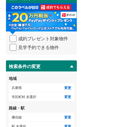
け
3階建て以上
（
0
）
取
る
・
条
件
を
成約プレゼント対象物件
マ
イ
見学予約できる物件
ペ
ー
ジ
に
検索条件の変更
保
存
地域
す
る
兵庫県
変更
市区町村 未選択
変更
路線・駅
播但線
変更
駅 未選択
変更