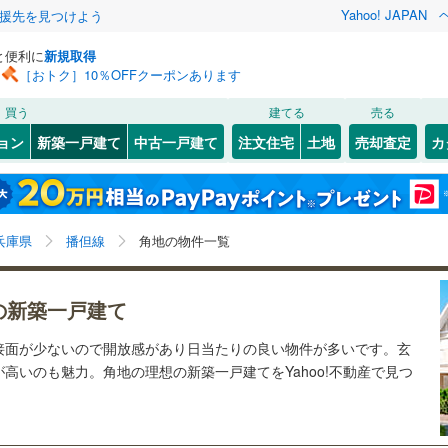
Yahoo! JAPAN
援先を見つけよう
と便利に
新規取得
［おトク］10％OFFクーポンあります
検索条件を保存しました
買う
建てる
売る
（JR西日本）
(
17
)
福知山線
(
25
)
ョン
新築一戸建て
中古一戸建て
注文住宅
土地
売却査定
カ
この検索条件の新着物件通知は、
マイページ
から設定できます。
5
)
播但線
(
10
)
0
）
オール電化
（
2
）
)
灘区
(
0
)
岩手
宮城
秋田
山形
山陰本線
(
0
)
)
(
0
)
(
0
)
(
0
)
(
1
)
(
1
)
(
1
)
台以上
（
8
）
ビルトインガレージ
（
0
）
)
須磨区
(
6
)
兵庫県、播但線、価格未定を含む、建築条件付き土地を
神奈川
埼玉
千葉
茨城
線
(
17
)
兵庫県
播但線
角地の物件一覧
タ付インターホン
防犯カメラ
（
3
）
中央区
(
1
)
含む、間取り未定を含む、角地
長野
富山
石川
福井
地下鉄西神・山手線
)
(
0
)
(
18
(
0
)
)
(
神戸市営地下鉄海岸線
0
)
(
3
)
3
)
尼崎市
(
20
)
の新築一戸建て
建ち方、日当たり
閉じる
閉じる
お気に入りリストを見る
お気に入りリストを見る
閉じる
閉じる
3
)
洲本市
(
0
)
岐阜
静岡
三重
本線
(
17
)
阪急今津線
(
15
)
接面が少ないので開放感があり日当たりの良い物件が多いです。玄
検索条件を保存する
以上
（
6
）
角地
（
10
）
高いのも魅力。角地の理想の新築一戸建てをYahoo!不動産で見つ
3
)
相生市
(
0
)
線
(
5
)
阪急宝塚本線
(
15
)
マイページ
兵庫
京都
滋賀
奈良
1
）
(
6
)
赤穂市
(
1
)
川線
(
6
)
阪神なんば線
(
6
)