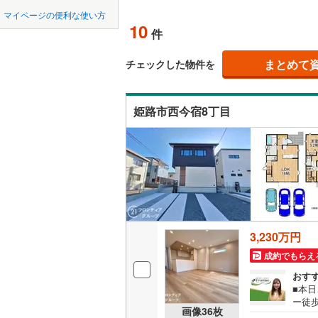
中国
LD
鳥取
宝塚市
(
1
神戸電鉄
マイページの便利な使い方
10
リビング
件
川西市
神戸電鉄
(
1
四国
徳島
（
9
）
神戸高速
加西市
(
0
まとめて
チェックした物件を
九州・沖縄
福岡
構造・規模・
神戸市営
丹波市
(
0
姫路市西今宿8丁目
智頭急行
(
耐震、免
淡路市
(
0
（
4
）
たつの市
0
0
0
0
0
0
該当物件
該当物件
該当物件
該当物件
該当物件
該当物件
件
件
件
件
件
件
長期優良
加古郡稲
神崎郡福
立地
赤穂郡上
3,230万円
最寄りの
美方郡新
成約でもらえ
間取り、居室
おす
■本日
ー徒
吹き抜け
画像
36
枚
車3