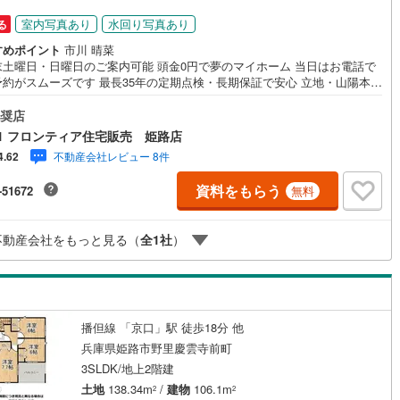
室内写真あり
水回り写真あり
る
すめポイント
市川 晴菜
末土曜日・日曜日のご案内可能 頭金0円で夢のマイホーム 当日はお電話で
予約がスムーズです 最長35年の定期点検・長期保証で安心 立地・山陽本線
ま勝原駅」歩19分（1520m）・山陽本線「姫路駅」バス31分「北河原西
歩8分（640m）・姫路市立八幡小学校歩25分（1940m）・姫路市夢前中
奨店
6分（470m） 特徴・住宅性能評価5分野7項目で最も高い等級取得を標準
1 フロンティア住宅販売 姫路店
最長35年の定期点検・長期保証で安心・物件ごとの特徴・駐車2台可/ファ
不動産会社レビュー 8件
4.62
クローゼット/カウンターキッチン/長期優良住宅 弊社が選ばれる理由 1.
の扱い方のプロ、ファイナンシャルプランナーが資金計画をサポート！2.
資料をもらう
-51672
無料
替えなどにも対応できる売却専門チームあり！3.たくさんの銀行と繋がり
るため、最も低金利になるように審査が可能！弊社は専門家同士が連携を
ているため、より多くの知見がございます。お気軽にお問合せください！
不動産会社をもっと見る（
全
1
社
）
播但線 「京口」駅 徒歩18分 他
兵庫県姫路市野里慶雲寺前町
3SLDK/地上2階建
土地
138.34m
/
建物
106.1m
2
2