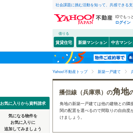
社会課題に挑む活動を知って、共感できる支
IDでもっ
ログイン
借りる
北海道
JR
北海道
東海道本線
こだわり条件
設備
賃貸住宅
新築マンション
中古マンシ
加古川線
(
床暖房
（
神戸市
東灘区
(
0
東北
青森
赤穂線
(
1
)
(
8
)
(
3
)
(
4
駐車場2
長田区
(
5
関東
東京
山陽新幹
Yahoo!不動産トップ
新築一戸建て
ＴＶモニ
北区
(
20
)
（
9
）
信越・北陸
新潟
地下鉄
(
0
)
(
0
)
神戸市営
(
0
角地
兵庫県のそのほ
姫路市
(
2
播但線（兵庫県）の
配置、向き、
かの地域
西宮市
(
1
東海
愛知
私鉄・その他
阪急神戸
お気に入りから資料請求
角地の新築一戸建ては他の建物との隣
前道6m
関の配置を選べるので間取りの自由度が
伊丹市
(
1
阪急甲陽
気になる物件を
けましょう。
近畿
大阪
平坦地
（
お気に入りに
加古川市
阪神武庫
追加してみましょう