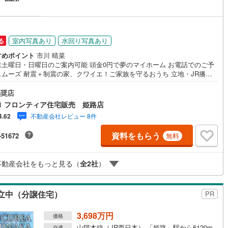
室内写真あり
水回り写真あり
る
すめポイント
市川 晴菜
末土曜日・日曜日のご案内可能 頭金0円で夢のマイホーム お電話でのご予
スムーズ 耐震＋制震の家、クワイエ！ご家族を守るおうち 立地・JR播但
口駅」歩18分（1440m）・山陽電鉄本線「山陽姫路駅」歩35分（2780
野里小学校歩11分（819m）・城乾中学校歩27分（2123m） 特徴・耐震
奨店
震の家、クワイエ！制震装置（SAFE365）で地震の揺れを抑え、耐震性能
1 フロンティア住宅販売 姫路店
・対面式キッチン/LDK15帖/多目的スペース/全居室収納 弊社が選ばれる
不動産会社レビュー 8件
4.62
 1.お金の扱い方のプロ、ファイナンシャルプランナーが資金計画をサポー
2.買い替えなどにも対応できる売却専門チームあり！3.たくさんの銀行と繋
資料をもらう
-51672
無料
があるため、最も低金利になるように審査が可能！4.物件のお引渡し後に
になったお家のリフォームも弊社のリフォームプランナーがご提案！5.定
にご連絡を繋ぎ、有事の際に迅速にサポートいたします弊社は専門家同士
不動産会社をもっと見る（
全
2
社
）
携をとっているため、より多くの知見がございます。
立中（分譲住宅）
PR
3,698万円
価格
山陽本線（JR西日本） 「姫路」駅から6120m
交通