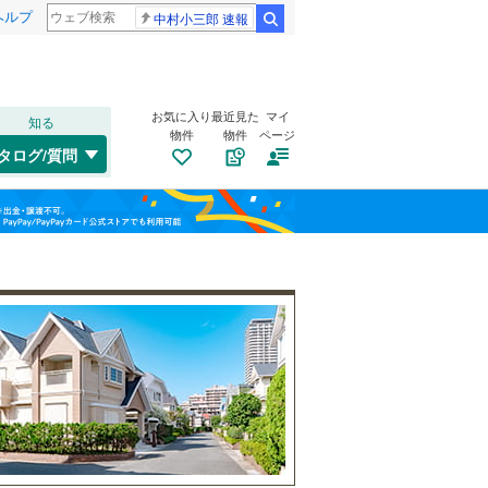
ヘルプ
中村小三郎 速報
検索
お気に入り
最近見た
マイ
知る
物件
物件
ページ
山陽本線（JR西日本）
(
72
)
タログ/質問
姫新線
(
11
)
トイレ２か所
（
9
）
兵庫区
(
1
)
福島
東西線
(
3
)
(
0
)
(
0
)
(
0
)
太陽光発電システム
（
1
）
垂水区
(
13
)
栃木
群馬
山梨
西区
(
9
)
明石市
(
14
)
芦屋市
(
1
)
阪急伊丹線
(
13
)
南道路
（
6
）
豊岡市
(
0
)
阪神本線
(
16
)
和歌山
西脇市
(
1
)
能勢電鉄妙見線
(
11
)