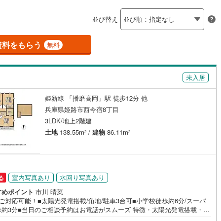
島根
岡山
広島
山口
0
)
三木市
(
2
)
有馬線
(
13
)
神戸電鉄三田線
(
15
)
並び替え
ダイニング15畳以上
公園都市線
0
)
(
3
)
小野市
山陽電鉄本線
(
0
)
(
47
)
香川
愛媛
高知
保存した条件を見る
線（東西線）
(
2
)
神戸高速線（南北線）
(
1
)
)
丹波篠山市
(
0
)
資料をもらう
無料
佐賀
長崎
熊本
大分
施工・品質・工法関連
地下鉄北神線
(
3
)
神戸新交通六甲アイランド線
(
0
)
)
南あわじ市
(
0
)
0
)
京都丹後鉄道宮豊線
(
0
)
未入居
震、制震構造
設計住宅性能評価付き
)
宍粟市
(
0
)
（
6
）
(
2
)
川辺郡猪名川町
(
1
)
姫新線 「播磨高岡」駅 徒歩12分 他
この条件で検索する
この条件で検索する
この条件で検索する
この条件で検索する
この条件で検索する
この条件で検索する
市区町村以下を選択
市区町村を選択す
駅を選択する
兵庫県姫路市西今宿8丁目
住宅
（
1
）
大規模（総区画数50戸以上）
美町
(
0
)
加古郡播磨町
(
1
)
3LDK/地上2階建
（
0
）
土地
138.55m
/
建物
86.11m
2
2
崎町
(
1
)
神崎郡神河町
(
0
)
郡町
(
0
)
佐用郡佐用町
(
0
)
駅が始発駅
（
0
）
海まで2km以内
（
0
）
温泉町
(
0
)
室内写真あり
水回り写真あり
る
全体
すめポイント
市川 晴菜
ご対応可能！■太陽光発電搭載/角地/駐車3台可■小学校徒歩約6分/スーパ
歩約3分■当日のご相談予約はお電話がスムーズ 特徴・太陽光発電搭載・駐
（
0
）
バリアフリー住宅
（
4
）
台可・小屋根収納・ウォークインクローゼット 立地・高岡小学校まで徒歩