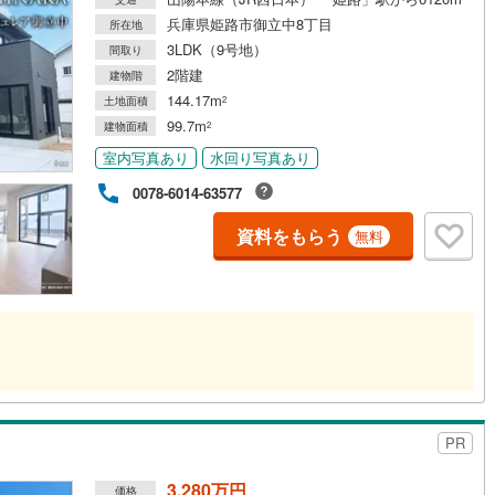
兵庫県姫路市御立中8丁目
所在地
3LDK（9号地）
間取り
2階建
建物階
144.17m
土地面積
2
99.7m
建物面積
2
室内写真あり
水回り写真あり
0078-6014-63577
資料をもらう
無料
PR
3,280万円
価格