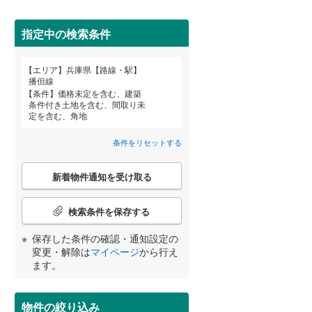
高砂市
(
3
)
神戸電鉄粟生線
(
9
)
三田市
山陽電鉄網干線
(
0
)
(
12
)
指定中の検索条件
神戸新交通ポートアイランド線
(
0
)
養父市
(
0
)
エリア
兵庫県【路線・駅】
宮崎
鹿児島
沖縄
播但線
北条鉄道
(
0
)
朝来市
(
0
)
条件
価格未定を含む、建築
条件付き土地を含む、間取り未
住宅性能評価付き
（
5
）
加東市
(
2
)
定を含む、角地
多可郡多可町
(
0
)
条件をリセットする
する
る
条件をリセットする
条件をリセットする
条件をリセットする
条件をリセットする
条件をリセットする
条件をリセットする
神崎郡市川町
(
0
)
こ
新着物件通知を受け取る
の
揖保郡太子町
(
4
)
検
索
検索条件を保存する
美方郡香美町
(
0
)
条
件
小学校まで1km以内
（
2
）
保存した条件の確認・通知設定の
で
変更・解除は
マイページ
から行え
通
ます。
知
を
間取り変更可能
（
0
）
受
物件の絞り込み