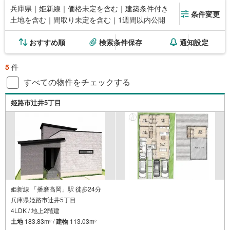
兵庫県｜姫新線｜価格未定を含む｜建築条件付き
条件変更
土地を含む｜間取り未定を含む｜1週間以内公開
おすすめ順
検索条件保存
通知設定
5
件
すべての物件をチェックする
姫路市辻井5丁目
姫新線 「播磨高岡」駅 徒歩24分
兵庫県姫路市辻井5丁目
4LDK / 地上2階建
土地
183.83m
/
建物
113.03m
2
2