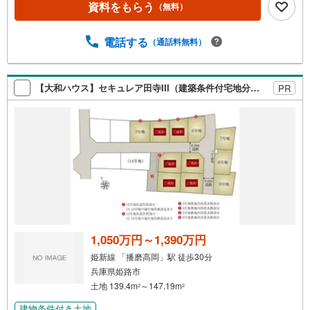
ウスのMAST会員です。■営業マンの熱意とスピーディをモ
資料をもらう
（無料）
ットーにお客さん目線での営業を心がけており、営業マン
の差を実感してくださいね。■勤続年数が1年未満でも、ロ
電話する
（通話料無料）
ーンが受けられます（詳しくはスタッフまで）■自営業の社
長様で確定申告を過少申告でも相談可■夜遅くの案内が可能
です。例）夜の12:00でも結構です。■アフターサービスは
売主である建売会社が責任を持って対応いたします。■各種
【大和ハウス】セキュレア田寺III（建築条件付宅地分譲）
PR
提携住宅ローンや金利の安いネットバンクの取り扱いも可
能。ずっと固定のフラット35もご利用いただけます。火災
保険・登記手続き等の事務手続きも専任スタッフが丁寧に
対応いたします。■スマイティをご覧のお客様は右の緑色の
資料請求をクリック頂き（株）ルームズまでお問い合わ
1,050万円～1,390万円
姫新線 「播磨高岡」駅 徒歩30分
兵庫県姫路市
土地 139.4m
～147.19m
2
2
建物条件付き土地