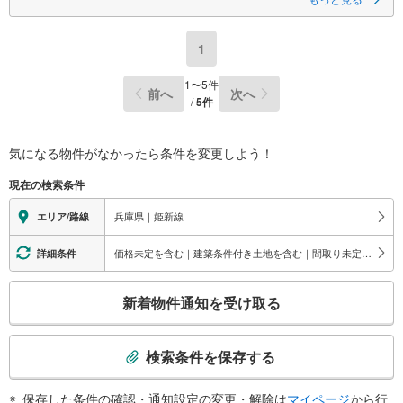
～自社ブランド物件:建売価格で「理想」を諦めない住まい～
■なぜ建売価格で「理想」が叶うのか？
1
施工から販売までグループ内で完結させることで中間コストを徹底カッ
ト。その分を「広さ」と「性能」に還元しました
1
〜
5
件
前へ
次へ
■「お金の理想」も諦めない。専属FPによる無料相談
/
5
件
・家計の「見える化」で安心を
教育費や老後資金など将来の出費を数値化。一生涯の家計シミュレーショ
ンを作成します。
気になる物件がなかったら
条件を変更しよう！
・プロならではのアドバイス
「最適な銀行は？」「今の年収で大丈夫？」といった疑問から住宅ローン
現在の検索条件
の最大活用まで、家計を守る具体的なプランをご提案
兵庫県｜姫新線
エリア/路線
「自分らしい家」と「安心できる将来」
どちらもフロンティアで叶えませんか？
当日の現地見学・FP相談も受付中です
価格未定を含む｜建築条件付き土地を含む｜間取り未定を含む｜1週間以内公開
詳細条件
こ
新着物件通知を受け取る
の
検
索
検索条件を保存する
条
件
保存した条件の確認・通知設定の変更・解除は
マイページ
から行