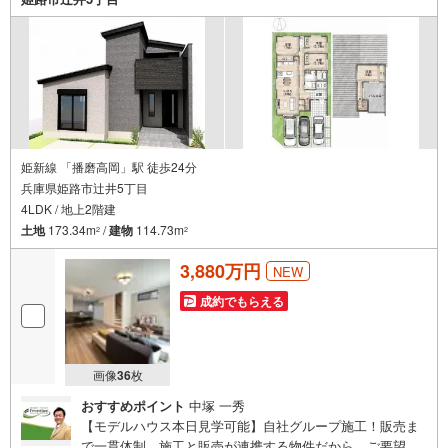
えませんか？当日の現地見学・FP相談も受付中です
姫新線 「播磨高岡」駅 徒歩24分
兵庫県姫路市辻井5丁目
4LDK / 地上2階建
土地
173.34m
/
建物
114.73m
2
2
3,880万円
NEW
成約でもらえる
画像
36
枚
おすすめポイント
中塚 一秀
【モデルハウス本日見学可能】自社グループ施工！販売ま
で一貫体制。施工と販売が連携する物件だから、ご要望に