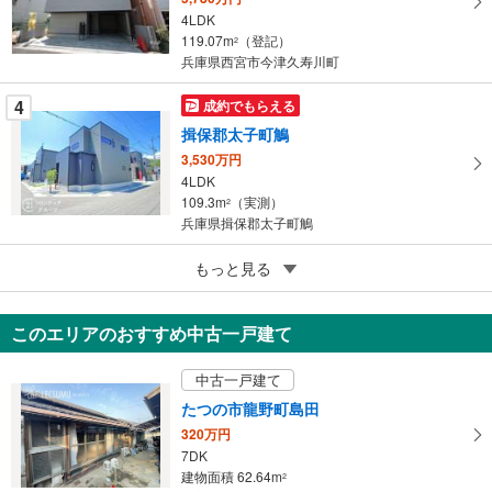
4LDK
る
119.07m
（登記）
2
兵庫県西宮市今津久寿川町
4
成約でもらえる
揖保郡太子町鵤
3,530万円
4LDK
109.3m
（実測）
2
兵庫県揖保郡太子町鵤
5
もっと見る
【大和ハウス】セキュレア東灘区本山北町6丁目（分譲住宅）
2億1,980万円
3LDK（1号地）
このエリアのおすすめ中古一戸建て
137.29m
2
兵庫県神戸市東灘区本山北町6丁目
中古一戸建て
たつの市龍野町島田
320万円
7DK
建物面積 62.64m
2