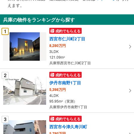
で
えます。
通
知
兵庫の物件をランキングから探す
を
受
1
成約でもらえる
け
西宮市仁川町2丁目
取
8,280万円
る
3LDK
・
121.09m
2
条
兵庫県西宮市仁川町2丁目
件
を
2
成約でもらえる
マ
伊丹市南野1丁目
イ
5,398万円
ペ
4LDK
ー
95.95m
（実測）
2
兵庫県伊丹市南野1丁目
ジ
に
3
成約でもらえる
保
西宮市今津久寿川町
存
す
5,780万円