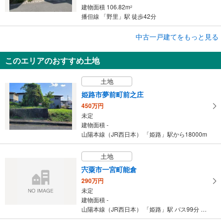
建物面積 106.82m
2
播但線 「野里」駅 徒歩42分
成約でもらえる
中古一戸建てをもっと見る
中古一戸建て
このエリアのおすすめ土地
姫路市奥山
2,980万円
土地
7LDK
建物面積 249.89m
2
姫路市夢前町前之庄
姫新線 「姫路」駅 バス21分 奥山口 バス停下車 徒歩8分
450万円
未定
建物面積 -
山陽本線（JR西日本） 「姫路」駅から18000m
土地
宍粟市一宮町能倉
290万円
未定
建物面積 -
山陽本線（JR西日本） 「姫路」駅 バス99分 山田口 バス停下車 徒歩1分