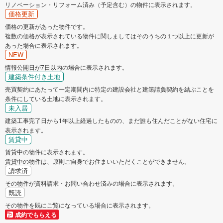
リノベーション・リフォーム済み（予定含む）の物件に表示されます。
価格更新
加東市
たつの市
価格の更新があった物件です。
複数の価格が表示されている物件に関しましてはそのうちの１つ以上に更新が
川辺郡猪名川町
加古郡稲美町
あった場合に表示されます。
NEW
加古郡播磨町
神崎郡福崎町
情報公開日が7日以内の場合に表示されます。
建築条件付き土地
売買契約にあたって一定期間内に特定の建設会社と建築請負契約を結ぶことを
揖保郡太子町
条件にしている土地に表示されます。
未入居
建築工事完了日から1年以上経過したものの、まだ誰も住んだことがない住宅に
表示されます。
賃貸中
賃貸中の物件に表示されます。
賃貸中の物件は、原則ご自身でお住まいいただくことができません。
請求済
その物件が資料請求・お問い合わせ済みの場合に表示されます。
既読
その物件を既にご覧になっている場合に表示されます。
成約でもらえる