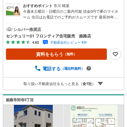
おすすめポイント
市川 晴菜
今週末土曜日・日曜日のご案内可能 頭金0円で夢のマイホ
ーム 当日はお電話でのご予約がスムーズです 最長35年の
定期点検・長期保証で安心 立地・JR山陽本線「姫路駅」バ
ス乗車19分、「田寺新在家峠」バス停歩4分（320m）・JR
シルバー推奨店
姫新線「播磨高岡駅」歩46分（3680m）・安室東小学校歩1
センチュリー21 フロンティア住宅販売 姫路店
3分（1000m）・安室中学校歩14分（1100m） 特徴・住宅
4.62
不動産会社レビュー 8件
性能評価5分野7項目で最も高い等級取得を標準化！最長35
年の定期点検・長期保証で安心・長期優良住宅/駐車3台可/
資料をもらう
（無料）
カウンターキッチン/南東向き/全居室収納完備 弊社が選ば
れる理由 1.お金の扱い方のプロ、ファイナンシャルプラン
ナーが資金計画をサポート！2.買い替えなどにも対応でき
電話する
（通話料無料）
る売却専門チームあり！3.たくさんの銀行と繋がりがある
ため、最も低金利になるように審査が可能！4.物件のお引
取り扱い不動産会社をもっと見る（
全
1
社
）
渡し後に必要になったお家のリフォームも弊社のリフォー
ムプランナーがご提案！弊社は専門家同士が連携をとって
いるため、より多くの知見がございます。お気軽にお問合
姫路市田寺3丁目
せください！