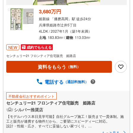
3,680万円
姫新線 「播磨高岡」駅 徒歩24分
兵庫県姫路市辻井5丁目
4LDK / 2027年1月（築1年未満）
土地
183.83m
/
建物
113.03m
2
2
NEW
成約でもらえる
センチュリー21 フロンティア住宅販売 姫路店
資料をもらう
（無料）
電話する
（通話料無料）
不動産会社おすすめポイント
センチュリー21 フロンティア住宅販売 姫路店
シルバー推奨店
【モデルハウス本日見学可能】自社グループ施工！販売まで一貫体制。施
工と販売が連携する物件だから、ご要望にスピーディーに対応。
設計・性能・広さ、すべてに妥協しない家づくり。
もっと見る