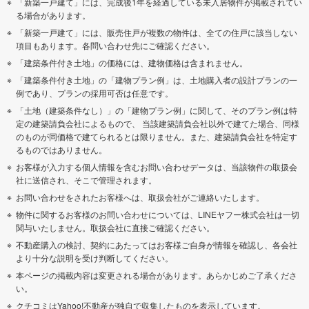
「新築一戸建て」には、完成後1年を経過している未入居物件が掲載されてい
る場合があります。
「新築一戸建て」には、販売住戸が複数の物件は、全ての住戸に該当しない
項目もあります。各問い合わせ先にご確認ください。
「建築条件付き土地」の価格には、建物価格は含まれません。
「建築条件付き土地」の「建物プラン例」は、土地購入者の設計プランの一
例であり、プランの採用可否は任意です。
「土地（建築条件なし）」の「建物プラン例」に関して、そのプラン例は特
定の建築請負会社によるもので、 当該建築請負会社以外で建てた場合、同様
のものが同価格で建てられるとは限りません。また、建築請負会社を特定す
るものではありません。
お客様が入力する個人情報を含むお問い合わせデータは、当該物件の取扱会
社に送信され、そこで管理されます。
お問い合わせをされたお客様へは、取扱会社がご連絡いたします。
物件に関するお客様のお問い合わせについては、LINEヤフー株式会社は一切
関与いたしません。取扱会社に直接ご確認ください。
不動産購入の検討、契約にあたってはお客様ご自身が情報を確認し、各会社
より十分な説明を受け判断してください。
本ページの掲載内容は変更される場合があります。あらかじめご了承くださ
い。
クチコミはYahoo!不動産が独自で収集したものを表示しています。