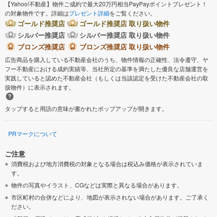
【Yahoo!不動産】物件ご成約で最大20万円相当PayPayポイントプレゼント！
の対象物件です。詳細は
プレゼント詳細
をご覧ください。
ゴールド推奨店
ゴールド推奨店 取り扱い物件
シルバー推奨店
シルバー推奨店 取り扱い物件
ブロンズ推奨店
ブロンズ推奨店 取り扱い物件
広告商品を購入している不動産会社のうち、物件情報の正確性、法令遵守、ヤ
フー不動産における成約実績等、当社所定の基準を満たした優良な店舗運営を
実践していると認めた不動産会社（もしくは当該認定を受けた不動産会社の取
扱物件）に表示されます。
タップすると用語の意味が書かれたポップアップが開きます。
PRマークについて
ご注意
消費税および地方消費税の対象となる場合は税込み価格が表示されていま
す。
物件の写真やイラスト、CGなどは実際と異なる場合があります。
市区町村の合併などにより、地図が表示されない場合があります。ご了承く
ださい。