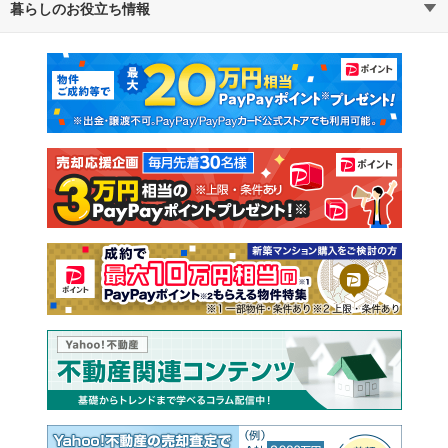
暮らしのお役立ち情報
不動産・住宅
賃貸住宅
通勤・通学時間から探す
地図から探す
マンションカタログ
教えて！住まいの先生
新築マンション
中古マンション
新築一戸建て
中古一戸建て
注文住宅
土地
売却査定