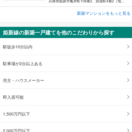
兵庫県姫路市亀井町108番2、紺屋町4番2（地番）
新築マンションをもっと見る
新築マンション
プレディア姫路
3,998万円～4,599万円
姫新線の新築一戸建てを他のこだわりから探す
2LDK～3LDK
兵庫県姫路市東延末3丁目1番1（地番）
駅徒歩10分以内
駐車場が2台以上ある
売主・ハウスメーカー
即入居可能
1,500万円以下
2,000万円以下