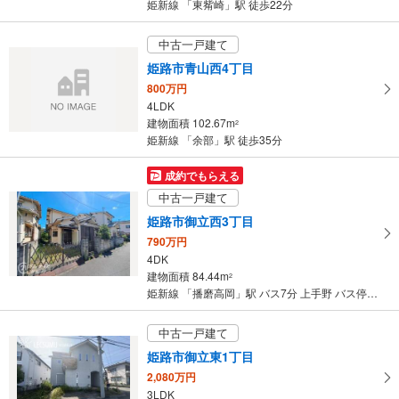
姫新線 「東觜崎」駅 徒歩22分
中古一戸建て
姫路市青山西4丁目
800万円
4LDK
建物面積 102.67m
2
姫新線 「余部」駅 徒歩35分
成約でもらえる
中古一戸建て
姫路市御立西3丁目
790万円
4DK
建物面積 84.44m
2
姫新線 「播磨高岡」駅 バス7分 上手野 バス停下車 徒歩11分
中古一戸建て
姫路市御立東1丁目
2,080万円
3LDK