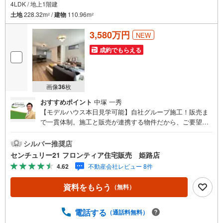
4LDK / 地上1階建
土地
228.32m
/
建物
110.96m
2
2
3,580万円
NEW
成約でもらえる
画像
36
枚
おすすめポイント
中塚 一秀
【モデルハウス本日見学可能】自社グループ施工！販売ま
で一貫体制。施工と販売が連携する物件だから、ご要望に
スピーディーに対応。設計・性能・広さ、すべてに妥協し
ない家づくり。～自社ブランド物件:建売価格で「理想」を
シルバー推奨店
諦めない住まい～■なぜ建売価格で「理想」が叶うのか？
センチュリー21 フロンティア住宅販売 姫路店
施工から販売までグループ内で完結させることで中間コス
4.62
不動産会社レビュー 8件
トを徹底カット。その分を「広さ」と「性能」に還元しま
した■「お金の理想」も諦めない。専属FPによる無料相談
資料をもらう
（無料）
・家計の「見える化」で安心を 教育費や老後資金など将来
の出費を数値化。一生涯の家計シミュレーションを作成し
ます。 ・プロならではのアドバイス 「最適な銀行は？」
電話する
（通話料無料）
「今の年収で大丈夫？」といった疑問から住宅ローンの最