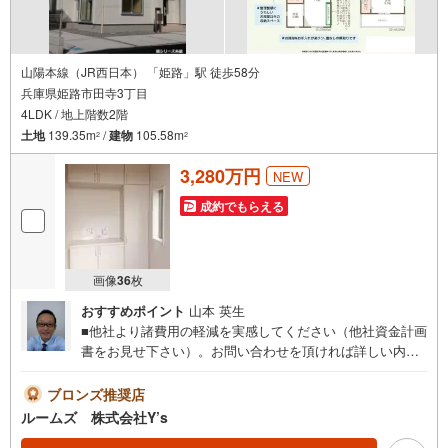
山陽本線（JR西日本） 「姫路」駅 徒歩58分
兵庫県姫路市田寺3丁目
4LDK / 地上階数2階
土地
139.35m
/
建物
105.58m
2
2
3,280万円
NEW
成約でもらえる
画像
36
枚
おすすめポイント
山本 英生
■他社より諸費用の軽減を実感してください（他社資金計画
書をお見せ下さい）。お問い合わせを頂ければ詳しい内容
をお知らせいたします。■お電話でお問合せを頂いた方がス
ムーズにお話が出来ます。■おまとめローン（消費者金融
ブロンズ推奨店
系・車のローン・カード系の借入・エアコン等の電化製
ルームズ 株式会社Y’s
品・引越業者代等）もおまとめ可 （株）ルームズ■積水ハ