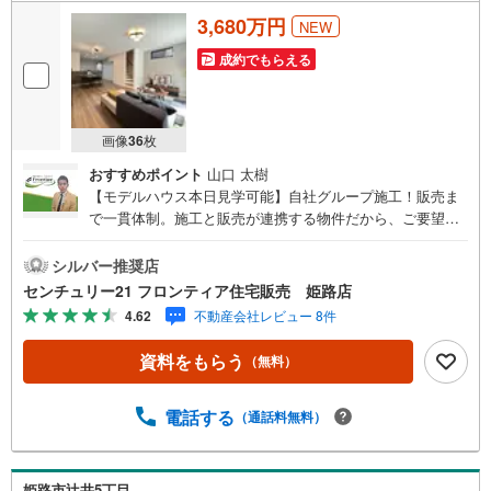
3,680万円
NEW
成約でもらえる
画像
36
枚
おすすめポイント
山口 太樹
【モデルハウス本日見学可能】自社グループ施工！販売ま
で一貫体制。施工と販売が連携する物件だから、ご要望に
スピーディーに対応。設計・性能・広さ、すべてに妥協し
ない家づくり。～自社ブランド物件:建売価格で「理想」を
シルバー推奨店
諦めない住まい～■なぜ建売価格で「理想」が叶うのか？
センチュリー21 フロンティア住宅販売 姫路店
施工から販売までグループ内で完結させることで中間コス
4.62
不動産会社レビュー 8件
トを徹底カット。その分を「広さ」と「性能」に還元しま
した■「お金の理想」も諦めない。専属FPによる無料相談
資料をもらう
（無料）
・家計の「見える化」で安心を 教育費や老後資金など将来
の出費を数値化。一生涯の家計シミュレーションを作成し
ます。 ・プロならではのアドバイス 「最適な銀行は？」
電話する
（通話料無料）
「今の年収で大丈夫？」といった疑問から住宅ローンの最
大活用まで、家計を守る具体的なプランをご提案「自分ら
しい家」と「安心できる将来」どちらもフロンティアで叶
姫路市辻井5丁目