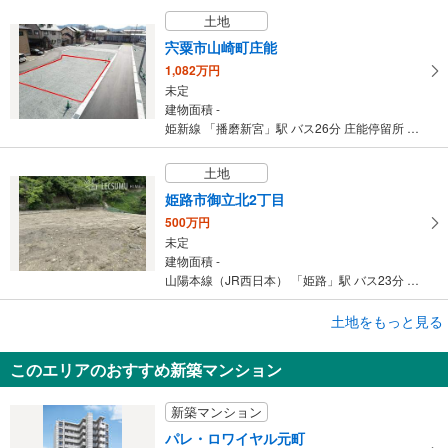
土地
宍粟市山崎町庄能
1,082万円
未定
建物面積 -
姫新線 「播磨新宮」駅 バス26分 庄能停留所 バス停下車 徒歩6分
土地
姫路市御立北2丁目
500万円
未定
建物面積 -
山陽本線（JR西日本） 「姫路」駅 バス23分 横関東口 バス停下車 徒歩11分
土地をもっと見る
土地
姫路市西八代町
このエリアのおすすめ新築マンション
2,700万円
未定
新築マンション
建物面積 -
播但線 「京口」駅 徒歩32分
パレ・ロワイヤル元町