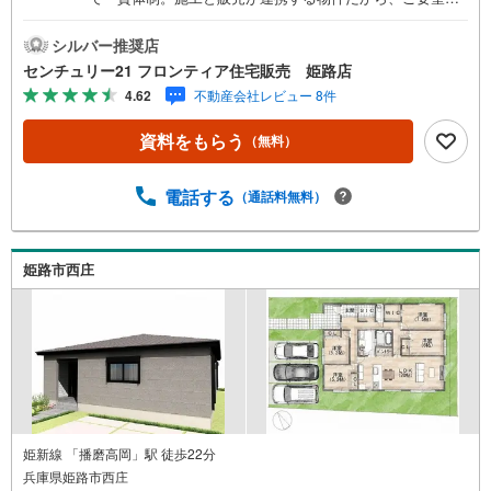
スピーディーに対応。設計・性能・広さ、すべてに妥協し
ない家づくり。～自社ブランド物件:建売価格で「理想」を
シルバー推奨店
諦めない住まい～■なぜ建売価格で「理想」が叶うのか？
センチュリー21 フロンティア住宅販売 姫路店
施工から販売までグループ内で完結させることで中間コス
4.62
不動産会社レビュー 8件
トを徹底カット。その分を「広さ」と「性能」に還元しま
した■「お金の理想」も諦めない。専属FPによる無料相談
資料をもらう
（無料）
・家計の「見える化」で安心を 教育費や老後資金など将来
の出費を数値化。一生涯の家計シミュレーションを作成し
ます。 ・プロならではのアドバイス 「最適な銀行は？」
電話する
（通話料無料）
「今の年収で大丈夫？」といった疑問から住宅ローンの最
大活用まで、家計を守る具体的なプランをご提案「自分ら
しい家」と「安心できる将来」どちらもフロンティアで叶
姫路市西庄
えませんか？当日の現地見学・FP相談も受付中です
姫新線 「播磨高岡」駅 徒歩22分
兵庫県姫路市西庄