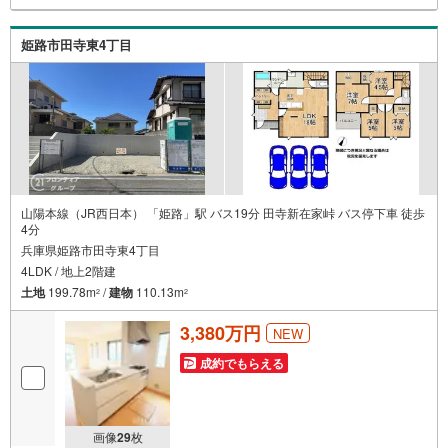
大活用まで、家計を守る具体的なプランをご提案「自分ら
しい家」と「安心できる将来」どちらもフロンティアで叶
姫路市田寺東4丁目
えませんか？当日の現地見学・FP相談も受付中です
山陽本線（JR西日本） 「姫路」駅 バス19分 田寺新在家峠 バス停下車 徒歩
4分
兵庫県姫路市田寺東4丁目
4LDK / 地上2階建
土地
199.78m
/
建物
110.13m
2
2
3,380万円
NEW
成約でもらえる
画像
29
枚