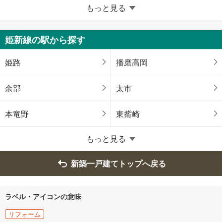
兵庫県のそのほかの地域
もっと見る
姫路市
尼崎市
姫新線の駅から探す
明石市
西宮市
姫路
播磨高岡
芦屋市
伊丹市
余部
太市
加古川市
赤穂市
本竜野
東觜崎
西脇市
宝塚市
もっと見る
三木市
高砂市
新築一戸建てトップへ戻る
川西市
三田市
ラベル・アイコンの意味
加西市
丹波市
リフォーム