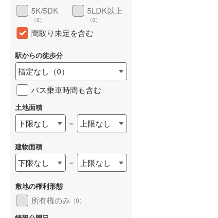
5K/5DK
5LDK以上
（
0
）
（
0
）
間取り未定を含む
駅からの徒歩分
建て
中古一戸建て
中古一戸建て
1,180万円
780万円
指定なし
（
0
）
.33m
建物面積 153.19m
建物面積 81.24m
2
2
2
バス乗車時間も含む
5DK
8SDK＋DK＋ホール
中飯降」駅 徒歩8分
和歌山線 「田井ノ瀬」駅 徒歩
和歌山線 「粉河」駅 徒歩
土地面積
13分
下限なし
上限なし
~
建物面積
下限なし
上限なし
~
敷地の権利形態
所有権のみ
（
0
）
情報公開日