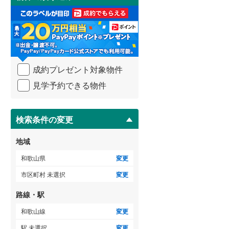
け
3階建て以上
（
0
）
取
る
・
条
件
を
成約プレゼント対象物件
マ
イ
見学予約できる物件
ペ
ー
ジ
に
検索条件の変更
保
存
地域
す
る
和歌山県
変更
市区町村 未選択
変更
路線・駅
和歌山線
変更
駅 未選択
変更