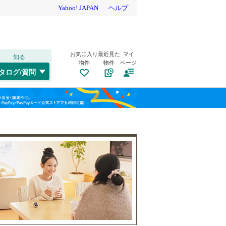
お気に入り
最近見た
マイ
知る
物件
物件
ページ
和歌山線
(
0
)
タログ/質問
トイレ２か所
（
0
）
橋本市
(
0
)
福島
(
0
)
(
0
)
(
0
)
太陽光発電システム
（
0
）
田辺市
(
0
)
南海高野線
(
0
)
栃木
群馬
山梨
岩出市
(
0
)
紀州鉄道
(
0
)
伊都郡九度山町
(
0
)
(
0
)
有田郡広川町
(
0
)
日高郡日高町
南道路
（
0
）
(
0
)
和歌山
日高郡みなべ町
(
0
)
西牟婁郡上富田町
(
0
)