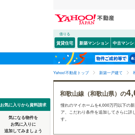
借りる
北海道
JR
北海道
紀勢本線（
こだわり条件
設備
賃貸住宅
新築マンション
中古マンシ
阪和線
(
1
)
床暖房
（
和歌山市
東北
青森
(
0
)
(
0
)
(
0
駐車場2
有田市
(
0
私鉄・その他
南海線
(
3
)
関東
東京
Yahoo!不動産トップ
新築一戸建て
ＴＶモニ
新宮市
(
0
南海和歌
（
0
）
海草郡紀
信越・北陸
新潟
(
0
)
(
0
)
わかやま
(
0
4
和歌山線（和歌山県）の
配置、向き、
伊都郡高
東海
愛知
お気に入りから資料請求
憧れのマイホームを4,000万円以下の
有田郡有
前道6m
ア、こだわり条件を追加してさらに詳し
気になる物件を
す。
近畿
大阪
日高郡由
平坦地
（
お気に入りに
追加してみましょう
日高郡日