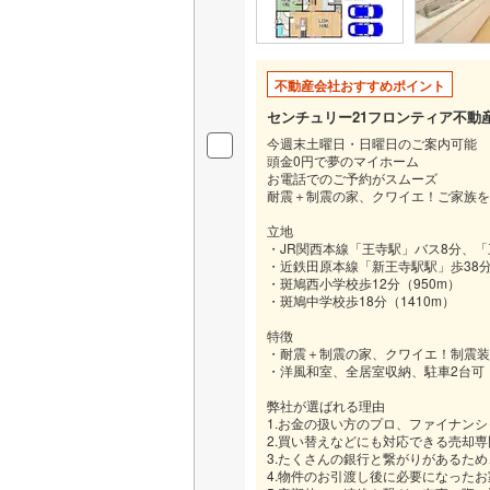
二世帯向
サービス
不動産会社おすすめポイント
キッチン
センチュリー21フロンティア不動
今週末土曜日・日曜日のご案内可能
独立型キ
頭金0円で夢のマイホーム
お電話でのご予約がスムーズ
耐震＋制震の家、クワイエ！ご家族を
浴室
立地
・JR関西本線「王寺駅」バス8分、「三
浴室乾燥
・近鉄田原本線「新王寺駅駅」歩38分（
・斑鳩西小学校歩12分（950m）
・斑鳩中学校歩18分（1410m）
バルコニー、
特徴
・耐震＋制震の家、クワイエ！制震装置
ウッドデ
・洋風和室、全居室収納、駐車2台可
弊社が選ばれる理由
収納
1.お金の扱い方のプロ、ファイナン
2.買い替えなどにも対応できる売却
ウォーク
3.たくさんの銀行と繋がりがあるた
4.物件のお引渡し後に必要になった
（
0
）