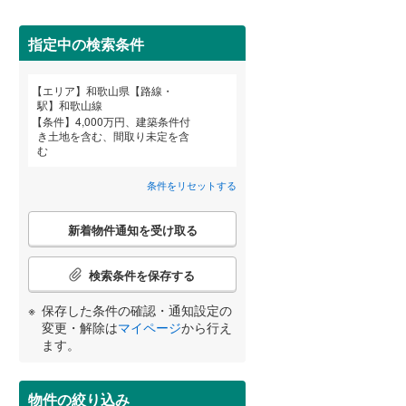
東牟婁郡太地町
(
0
)
指定中の検索条件
東牟婁郡串本町
(
0
)
エリア
和歌山県【路線・
宮崎
鹿児島
沖縄
駅】和歌山線
条件
4,000万円、建築条件付
き土地を含む、間取り未定を含
住宅性能評価付き
（
0
）
む
条件をリセットする
する
る
条件をリセットする
条件をリセットする
条件をリセットする
条件をリセットする
条件をリセットする
条件をリセットする
こ
新着物件通知を受け取る
の
検
索
検索条件を保存する
条
件
小学校まで1km以内
（
0
）
保存した条件の確認・通知設定の
で
変更・解除は
マイページ
から行え
通
ます。
知
を
間取り変更可能
（
0
）
受
物件の絞り込み