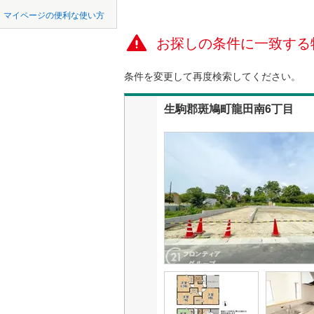
中国
LD
鳥取
マイページの便利な使い方
西牟婁郡
リビング
お探しの条件に一致する
四国
徳島
東牟婁郡
（
0
）
条件を変更して再度検索してください。
九州・沖縄
福岡
構造・規模・
生駒郡斑鳩町龍田南6丁目
耐震、免
（
0
）
0
0
0
0
0
0
該当物件
該当物件
該当物件
該当物件
該当物件
該当物件
件
件
件
件
件
件
長期優良
立地
最寄りの
間取り、居室
吹き抜け