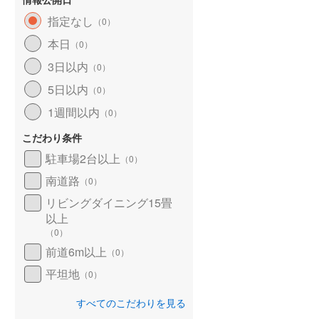
指定なし
（
0
）
本日
（
0
）
土地
土地
80万円
168万円
3日以内
（
0
）
6.67m
土地面積 111.76m
土地面積 267.98m
2
2
2
5日以内
（
0
）
未定
未定
高野口」駅 徒歩10
和歌山線 「下井阪」駅 徒歩46
和歌山線 「下井阪」駅 徒
1週間以内
（
0
）
分
分
こだわり条件
駐車場2台以上
（
0
）
南道路
（
0
）
リビングダイニング15畳
以上
（
0
）
前道6m以上
（
0
）
平坦地
（
0
）
すべてのこだわりを見る