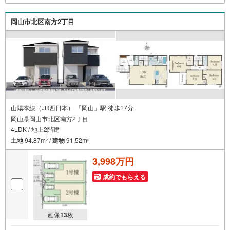
岡山市北区南方2丁目
山陽本線（JR西日本） 「岡山」駅 徒歩17分
岡山県岡山市北区南方2丁目
4LDK / 地上2階建
土地
94.87m
/
建物
91.52m
2
2
3,998万円
成約でもらえる
画像
13
枚