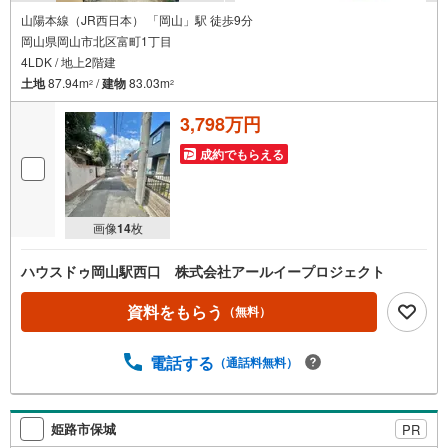
山陽本線（JR西日本） 「岡山」駅 徒歩9分
岡山県岡山市北区富町1丁目
4LDK / 地上2階建
土地
87.94m
/
建物
83.03m
2
2
3,798万円
成約でもらえる
画像
14
枚
ハウスドゥ岡山駅西口 株式会社アールイープロジェクト
資料をもらう
（無料）
電話する
（通話料無料）
姫路市保城
PR