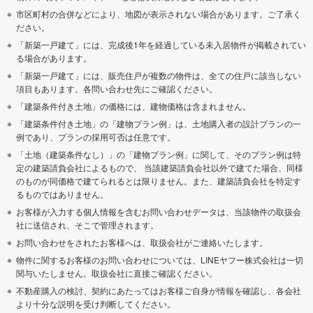
市区町村の合併などにより、地図が表示されない場合があります。ご了承く
ださい。
「新築一戸建て」には、完成後1年を経過している未入居物件が掲載されてい
る場合があります。
「新築一戸建て」には、販売住戸が複数の物件は、全ての住戸に該当しない
項目もあります。各問い合わせ先にご確認ください。
「建築条件付き土地」の価格には、建物価格は含まれません。
「建築条件付き土地」の「建物プラン例」は、土地購入者の設計プランの一
例であり、プランの採用可否は任意です。
「土地（建築条件なし）」の「建物プラン例」に関して、そのプラン例は特
定の建築請負会社によるもので、 当該建築請負会社以外で建てた場合、同様
のものが同価格で建てられるとは限りません。また、建築請負会社を特定す
るものではありません。
お客様が入力する個人情報を含むお問い合わせデータは、当該物件の取扱会
社に送信され、そこで管理されます。
お問い合わせをされたお客様へは、取扱会社がご連絡いたします。
物件に関するお客様のお問い合わせについては、LINEヤフー株式会社は一切
関与いたしません。取扱会社に直接ご確認ください。
不動産購入の検討、契約にあたってはお客様ご自身が情報を確認し、各会社
より十分な説明を受け判断してください。