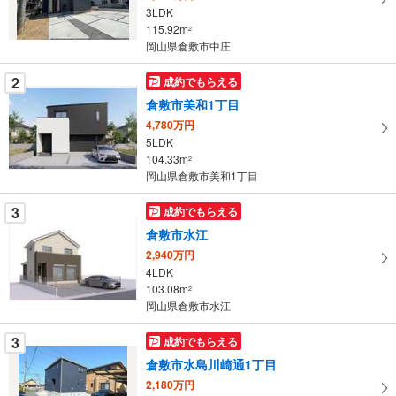
る
3LDK
・
115.92m
2
条
岡山県倉敷市中庄
件
を
2
成約でもらえる
マ
倉敷市美和1丁目
イ
4,780万円
ペ
5LDK
ー
104.33m
2
岡山県倉敷市美和1丁目
ジ
に
3
成約でもらえる
保
倉敷市水江
存
す
2,940万円
4LDK
る
103.08m
2
岡山県倉敷市水江
3
成約でもらえる
倉敷市水島川崎通1丁目
2,180万円