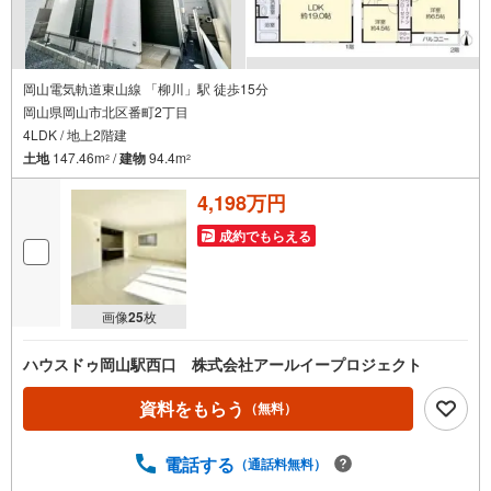
岡山電気軌道東山線 「柳川」駅 徒歩15分
岡山県岡山市北区番町2丁目
4LDK / 地上2階建
土地
147.46m
/
建物
94.4m
2
2
4,198万円
成約でもらえる
画像
25
枚
ハウスドゥ岡山駅西口 株式会社アールイープロジェクト
資料をもらう
（無料）
電話する
（通話料無料）