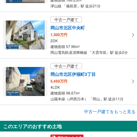
津山線 「備前原」駅 徒歩21分
中古一戸建て
岡山市北区中央町
1,300万円
2DK
建物面積 57.96m
2
岡山電気軌道清輝橋線 「大雲寺前」駅 徒歩2分
中古一戸建て
岡山市北区伊福町3丁目
5,450万円
4LDK
建物面積 98.67m
2
山陽本線（JR西日本） 「岡山」駅 徒歩11分
成約でもらえる
中古一戸建てをもっと見る
中古一戸建て
このエリアのおすすめ土地
倉敷市玉島乙島
2,049万円