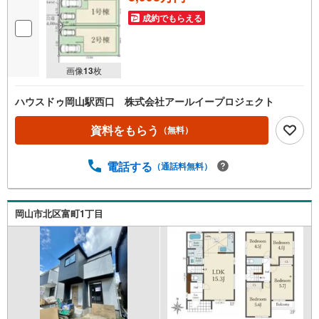
成約でもらえる
画像
13
枚
ハウスドゥ岡山駅西口 株式会社アールイープロジェクト
資料をもらう
（無料）
電話する
（通話料無料）
岡山市北区富町1丁目