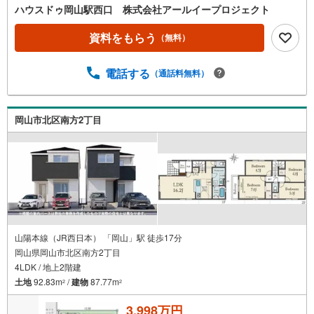
ハウスドゥ岡山駅西口 株式会社アールイープロジェクト
資料をもらう
（無料）
電話する
（通話料無料）
岡山市北区南方2丁目
山陽本線（JR西日本） 「岡山」駅 徒歩17分
岡山県岡山市北区南方2丁目
4LDK / 地上2階建
土地
92.83m
/
建物
87.77m
2
2
3,998万円