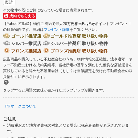
既読
その物件を既にご覧になっている場合に表示されます。
成約でもらえる
【Yahoo!不動産】物件ご成約で最大20万円相当PayPayポイントプレゼント！
の対象物件です。詳細は
プレゼント詳細
をご覧ください。
ゴールド推奨店
ゴールド推奨店 取り扱い物件
シルバー推奨店
シルバー推奨店 取り扱い物件
ブロンズ推奨店
ブロンズ推奨店 取り扱い物件
広告商品を購入している不動産会社のうち、物件情報の正確性、法令遵守、ヤ
フー不動産における成約実績等、当社所定の基準を満たした優良な店舗運営を
実践していると認めた不動産会社（もしくは当該認定を受けた不動産会社の取
扱物件）に表示されます。
タップすると用語の意味が書かれたポップアップが開きます。
PRマークについて
ご注意
消費税および地方消費税の対象となる場合は税込み価格が表示されていま
す。