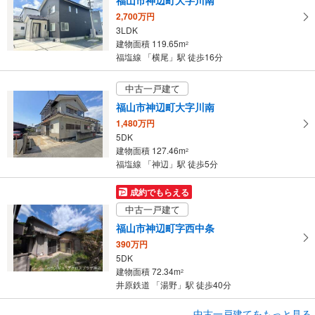
2,700万円
3LDK
建物面積 119.65m
2
福塩線 「横尾」駅 徒歩16分
中古一戸建て
福山市神辺町大字川南
1,480万円
5DK
建物面積 127.46m
2
福塩線 「神辺」駅 徒歩5分
成約でもらえる
中古一戸建て
福山市神辺町字西中条
390万円
5DK
建物面積 72.34m
2
井原鉄道 「湯野」駅 徒歩40分
中古一戸建てをもっと見る