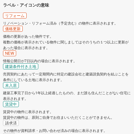
ラベル・アイコンの意味
安芸郡熊野町
安芸郡坂町
リフォーム
リノベーション・リフォーム済み（予定含む）の物件に表示されます。
価格更新
価格の更新があった物件です。
複数の価格が表示されている物件に関しましてはそのうちの１つ以上に更新が
あった場合に表示されます。
NEW
情報公開日が7日以内の場合に表示されます。
建築条件付き土地
売買契約にあたって一定期間内に特定の建設会社と建築請負契約を結ぶことを
条件にしている土地に表示されます。
未入居
建築工事完了日から1年以上経過したものの、まだ誰も住んだことがない住宅に
表示されます。
賃貸中
賃貸中の物件に表示されます。
賃貸中の物件は、原則ご自身でお住まいいただくことができません。
請求済
その物件が資料請求・お問い合わせ済みの場合に表示されます。