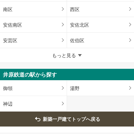
南区
西区
安佐南区
安佐北区
安芸区
佐伯区
広島県のそのほかの地域
もっと見る
呉市
三原市
井原鉄道の駅から探す
尾道市
福山市
御領
湯野
府中市
大竹市
神辺
東広島市
廿日市市
新築一戸建てトップへ戻る
安芸郡府中町
安芸郡海田町