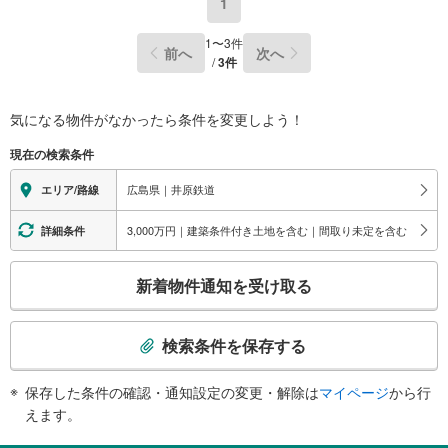
1
1
〜
3
件
前へ
次へ
/
3
件
気になる物件がなかったら
条件を変更しよう！
現在の検索条件
広島県｜井原鉄道
エリア/路線
3,000万円｜建築条件付き土地を含む｜間取り未定を含む
詳細条件
こ
新着物件通知を受け取る
の
検
索
検索条件を保存する
条
件
保存した条件の確認・通知設定の変更・解除は
マイページ
から行
で
えます。
通
知