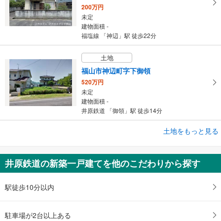
200万円
未定
建物面積 -
福塩線 「神辺」駅 徒歩22分
土地
福山市神辺町字下御領
520万円
未定
建物面積 -
井原鉄道 「御領」駅 徒歩14分
土地をもっと見る
土地
福山市御幸町大字中津原
848.7万円
井原鉄道の新築一戸建てを他のこだわりから探す
未定
建物面積 -
福塩線 「横尾」駅 徒歩18分
駅徒歩10分以内
駐車場が2台以上ある