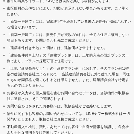
物件の写真やイラスト、CGなどは実際と異なる場合があります。
市区町村の合併などにより、地図が表示されない場合があります。ご了承く
ださい。
「新築一戸建て」には、完成後1年を経過している未入居物件が掲載されてい
る場合があります。
「新築一戸建て」には、販売住戸が複数の物件は、全ての住戸に該当しない
項目もあります。各問い合わせ先にご確認ください。
「建築条件付き土地」の価格には、建物価格は含まれません。
「建築条件付き土地」の「建物プラン例」は、土地購入者の設計プランの一
例であり、プランの採用可否は任意です。
「土地（建築条件なし）」の「建物プラン例」に関して、そのプラン例は特
定の建築請負会社によるもので、 当該建築請負会社以外で建てた場合、同様
のものが同価格で建てられるとは限りません。また、建築請負会社を特定す
るものではありません。
お客様が入力する個人情報を含むお問い合わせデータは、当該物件の取扱会
社に送信され、そこで管理されます。
お問い合わせをされたお客様へは、取扱会社がご連絡いたします。
物件に関するお客様のお問い合わせについては、LINEヤフー株式会社は一切
関与いたしません。取扱会社に直接ご確認ください。
不動産購入の検討、契約にあたってはお客様ご自身が情報を確認し、各会社
より十分な説明を受け判断してください。