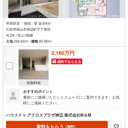
井原鉄道 「御領」駅 徒歩8分
広島県福山市神辺町字下御領
4LDK / 地上1階建
土地
266.92m
/
建物
95.58m
2
2
2,180万円
成約でもらえる
画像
31
枚
おすすめポイント
事前にご連絡いただくとスムーズにご案内できます。お気
軽にご連絡ください。
ハウスドゥ アクロスプラザ神辺 株式会社M＆M
資料をもらう
（無料）