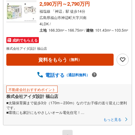
2,590万円～2,790万円
福塩線 「神辺」駅 徒歩14分
広島県福山市神辺町大字川南
4LDK /
土地
166.33m
～166.75m
/
建物
101.43m
～103.5m
2
2
2
2
成約でもらえる
株式会社アイダ設計 福山店
資料をもらう
（無料）
電話する
（通話料無料）
不動産会社おすすめポイント
株式会社アイダ設計 福山店
■太陽保育園まで徒歩3分（170m～230m）なのでお子様の送り迎えに便利
です。
■環境にも家計にもやさしいオール電化住宅！
■全室収納完備！お部屋のスペースも広く感じられます。
もっと見る