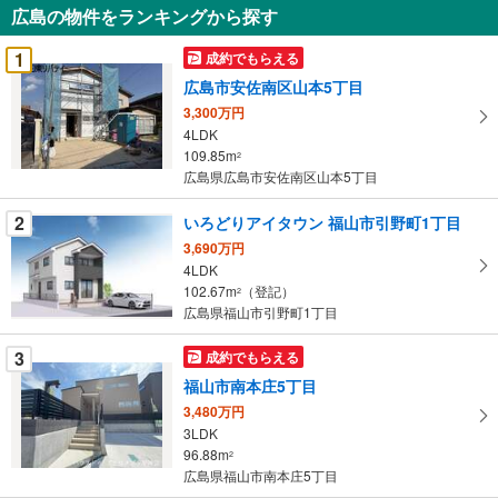
広島の物件をランキングから探す
を
受
1
成約でもらえる
け
広島市安佐南区山本5丁目
取
3,300万円
る
4LDK
・
109.85m
2
条
広島県広島市安佐南区山本5丁目
件
を
2
いろどりアイタウン 福山市引野町1丁目
マ
3,690万円
イ
4LDK
102.67m
（登記）
ペ
2
広島県福山市引野町1丁目
ー
ジ
3
成約でもらえる
に
福山市南本庄5丁目
保
3,480万円
存
3LDK
す
96.88m
2
る
広島県福山市南本庄5丁目