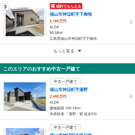
3
成約でもらえる
福山市神辺町字下御領
2,180万円
4LDK
95.58m
2
広島県福山市神辺町字下御領
5
もっと見る
成約でもらえる
福山市水呑町
2,280万円
このエリアのおすすめ中古一戸建て
3LDK
103.68m
（登記）
2
中古一戸建て
広島県福山市水呑町
福山市神辺町字湯野
2,480万円
4LDK
建物面積 100.19m
2
井原鉄道 「湯野」駅 徒歩5分
中古一戸建て
福山市神辺町大字川南