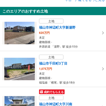
中古一戸建て
福山市神辺町大字川南
このエリアのおすすめ土地
1,487万円
4LDK
土地
建物面積 117.85m
2
福塩線 「神辺」駅 徒歩10分
福山市神辺町大字新湯野
620万円
未定
建物面積 -
井原鉄道 「湯野」駅 徒歩10分
土地
福山市千田町3丁目
1,075万円
未定
建物面積 -
福塩線 「横尾」駅 徒歩18分
成約でもらえる
土地
福山市神辺町大字川南