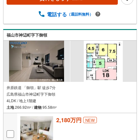
電話する
（通話料無料）
福山市神辺町字下御領
井原鉄道 「御領」駅 徒歩7分
広島県福山市神辺町字下御領
4LDK / 地上1階建
土地
266.92m
/
建物
95.58m
2
2
2,180万円
NEW