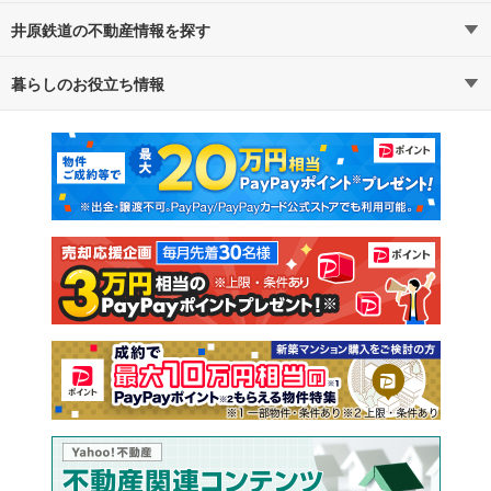
井原鉄道の不動産情報を探す
路線・駅から探す
地域から探す
暮らしのお役立ち情報
不動産・住宅
賃貸住宅
通勤・通学時間から探す
地図から探す
マンションカタログ
教えて！住まいの先生
新築マンション
中古マンション
新築一戸建て
中古一戸建て
注文住宅
土地
売却査定