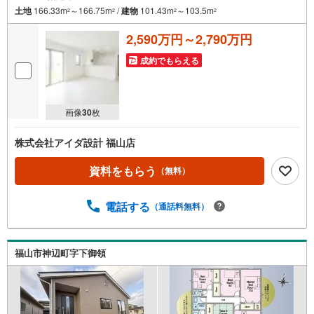
土地
166.33m
～166.75m
/
建物
101.43m
～103.5m
2
2
2
2
2,590万円～2,790万円
成約でもらえる
画像
30
枚
株式会社アイダ設計 福山店
資料をもらう
（無料）
電話する
（通話料無料）
福山市神辺町字下御領