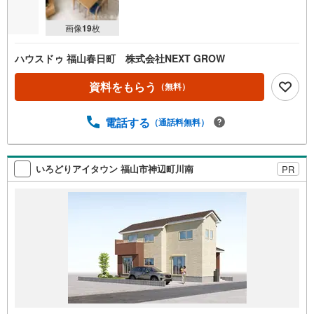
画像
19
枚
ハウスドゥ 福山春日町 株式会社NEXT GROW
資料をもらう
（無料）
電話する
（通話料無料）
いろどりアイタウン 福山市神辺町川南
PR