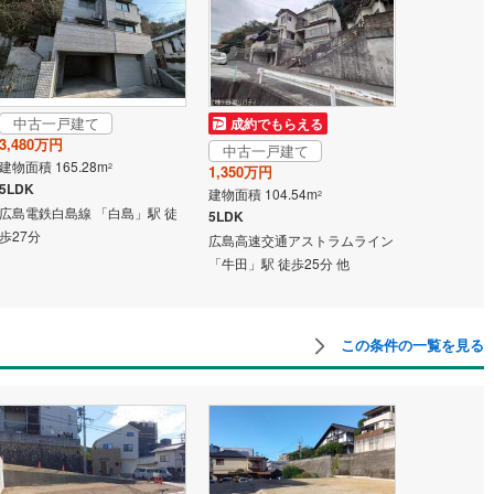
中古一戸建て
成約でもらえる
3,480万円
中古一戸建て
建物面積 165.28m
2
1,350万円
5LDK
建物面積 104.54m
2
広島電鉄白島線 「白島」駅 徒
5LDK
歩27分
広島高速交通アストラムライン
「牛田」駅 徒歩25分 他
この条件の一覧を見る