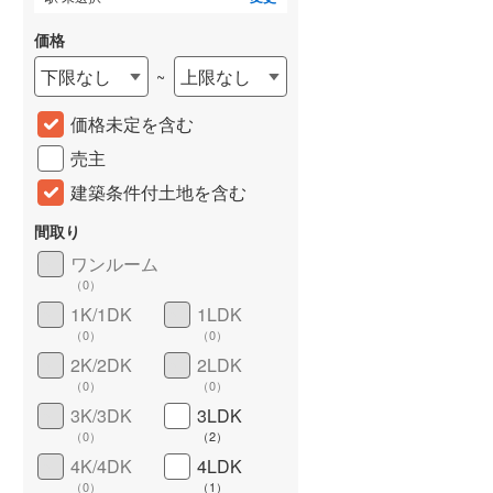
価格
下限なし
上限なし
~
価格未定を含む
売主
建築条件付土地を含む
間取り
詳しく見る
ワンルーム
（
0
）
1K/1DK
1LDK
（
0
）
（
0
）
2K/2DK
2LDK
（
0
）
（
0
）
3K/3DK
3LDK
（
0
）
（
2
）
4K/4DK
4LDK
（
0
）
（
1
）