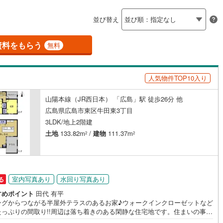
島根
岡山
広島
山口
(
0
)
安芸郡府中町
(
15
)
並び替え
ダイニング15畳以上
野町
(
6
)
安芸郡坂町
(
2
)
香川
愛媛
高知
保存した条件を見る
広島町
(
0
)
豊田郡大崎上島町
(
0
)
資料をもらう
無料
佐賀
長崎
熊本
大分
施工・品質・工法関連
石高原町
(
0
)
人気物件TOP10入り
震、制震構造
設計住宅性能評価付き
（
0
）
山陽本線（JR西日本） 「広島」駅 徒歩26分 他
この条件で検索する
この条件で検索する
この条件で検索する
この条件で検索する
この条件で検索する
この条件で検索する
市区町村以下を選択
市区町村を選択す
駅を選択する
広島県広島市東区牛田東3丁目
住宅
（
0
）
大規模（総区画数50戸以上）
3LDK/地上2階建
（
0
）
土地
133.82m
/
建物
111.37m
2
2
駅が始発駅
（
0
）
海まで2km以内
（
0
）
室内写真あり
水回り写真あり
る
全体
すめポイント
田代 有平
ングからつながる半屋外テラスのあるお家♪ウォークインクローゼットなど
たっぷりの間取り!!周辺は落ち着きのある閑静な住宅地です。住まいの事な
（
0
）
バリアフリー住宅
（
0
）
ツダスタジアム近くの日東リバティへ!!チラシやネット広告に載っていない