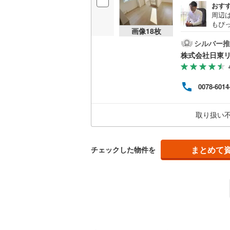
おす
周辺
もぴ
画像
18
枚
いの
てい
シルバー推
で60
株式会社日東
い」
お問
お申
0078-6014
来多
長す
お客様
取り扱い
市南区
まとめて
チェックした物件を