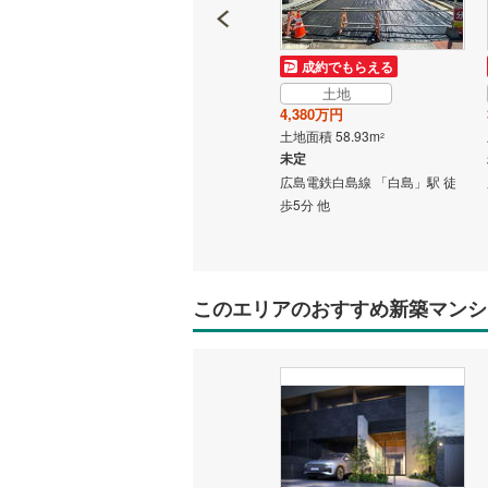
成約でもらえる
成約でもらえる
土地
土地
4,880万円
4,380万円
土地面積 143.79m
土地面積 58.93m
2
2
未定
未定
」駅 徒
広島高速交通アストラムライン
広島電鉄白島線 「白島」駅 徒
「牛田」駅 徒歩9分 他
歩5分 他
このエリアのおすすめ新築マンシ