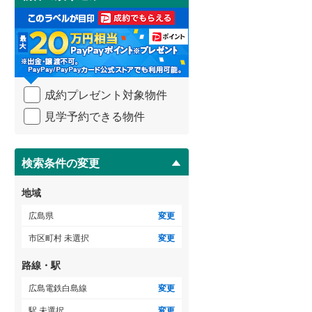
け
3階建て以上
（
2
）
取
る
・
条
件
を
成約プレゼント対象物件
マ
イ
見学予約できる物件
ペ
ー
ジ
に
検索条件の変更
保
存
地域
す
る
広島県
変更
市区町村 未選択
変更
路線・駅
広島電鉄白島線
変更
駅 未選択
変更