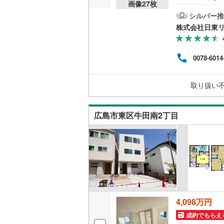
画像
27
枚
の日
広島市
シルバー推
販売、価格、
際に
株式会社日東
所や
即入居可
NE
じた
0078-6014
き、
オンライン対
人、
ます。
取り扱い
オンライ
オンライ
広島市東区牛田南2丁目
4,098万円
成約でもらえ