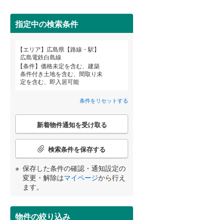
安芸郡海田町
(
6
)
山県郡安芸太田町
(
0
)
指定中の検索条件
世羅郡世羅町
(
0
)
エリア
広島県【路線・駅】
宮崎
鹿児島
沖縄
広島電鉄白島線
条件
価格未定を含む、建築
条件付き土地を含む、間取り未
住宅性能評価付き
（
0
）
定を含む、即入居可能
条件をリセットする
する
る
条件をリセットする
条件をリセットする
条件をリセットする
条件をリセットする
条件をリセットする
条件をリセットする
こ
新着物件通知を受け取る
の
検
索
検索条件を保存する
条
件
小学校まで1km以内
（
0
）
保存した条件の確認・通知設定の
で
変更・解除は
マイページ
から行え
通
ます。
知
を
間取り変更可能
（
0
）
受
物件の絞り込み