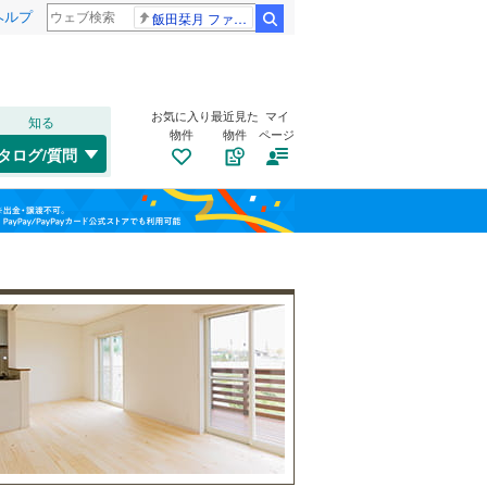
ヘルプ
飯田栞月 ファントム
検索
お気に入り
最近見た
マイ
知る
物件
物件
ページ
福塩線
(
11
)
タログ/質問
木次線
(
0
)
トイレ２か所
（
3
）
南区
(
19
)
福島
太陽光発電システム
（
0
）
安佐北区
(
33
)
栃木
群馬
山梨
広島電鉄宇品線
(
14
)
広島電鉄皆実線
(
5
)
三原市
(
1
)
広島電鉄循環線
(
0
)
府中市
(
1
)
南道路
（
1
）
大竹市
(
7
)
和歌山
安芸高田市
(
0
)