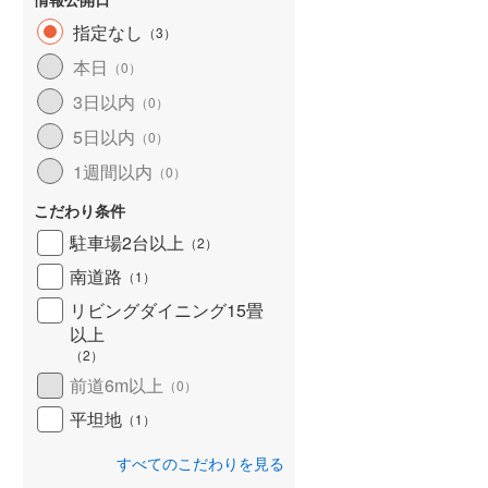
指定なし
（
3
）
本日
（
0
）
3日以内
（
0
）
5日以内
（
0
）
1週間以内
（
0
）
こだわり条件
駐車場2台以上
（
2
）
南道路
（
1
）
リビングダイニング15畳
以上
（
2
）
前道6m以上
（
0
）
平坦地
（
1
）
すべてのこだわりを見る