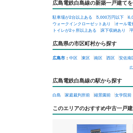
広島電鉄白島線の新築一戸建てを
駐車場が2台以上ある
5,000万円以下
6
ウォークインクローゼットあり
オール電
トイレが2ヶ所以上ある
床下収納あり
広島県の市区町村から探す
広島市
：
中区
東区
南区
西区
安佐南
広島電鉄白島線の駅から探す
白島
家庭裁判所前
縮景園前
女学院前
このエリアのおすすめ中古一戸建