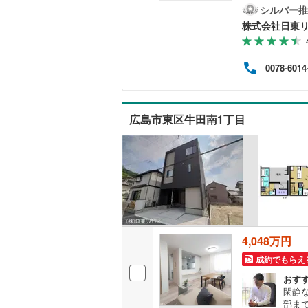
物件
シルバー推
二世帯向
件の
株式会社日東
は分
サービス
せ下
下さ
0078-6014
客様
キッチン
がで
サポー
独立型キ
日出2丁
広島市東区牛田南1丁目
浴室
浴室乾燥
バルコニー、
ウッドデ
4,048万円
収納
成約でもらえ
おす
ウォーク
閑静
（
1
）
部ま