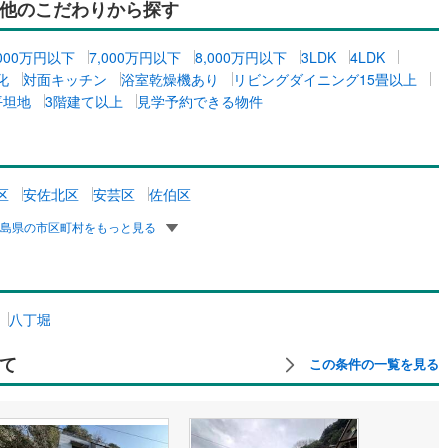
他のこだわりから探す
,000万円以下
7,000万円以下
8,000万円以下
3LDK
4LDK
化
対面キッチン
浴室乾燥機あり
リビングダイニング15畳以上
平坦地
3階建て以上
見学予約できる物件
区
安佐北区
安芸区
佐伯区
広島県の市区町村をもっと見る
八丁堀
て
この条件の一覧を見る