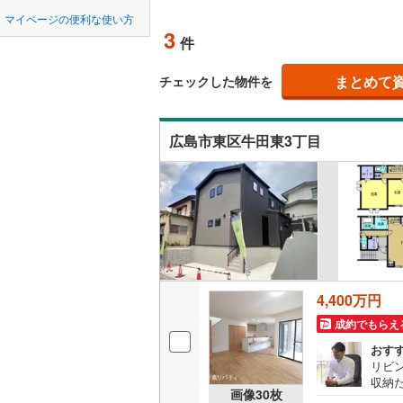
中国
LD
鳥取
江田島市
マイページの便利な使い方
3
リビング
件
安芸郡熊
四国
徳島
（
2
）
山県郡北
まとめて
チェックした物件を
九州・沖縄
福岡
構造・規模・
神石郡神
広島市東区牛田東3丁目
耐震、免
（
0
）
0
0
0
0
0
0
該当物件
該当物件
該当物件
該当物件
該当物件
該当物件
件
件
件
件
件
件
長期優良
立地
4,400万円
最寄りの
成約でもらえ
間取り、居室
おす
リビ
収納
吹き抜け
画像
30
枚
らマ