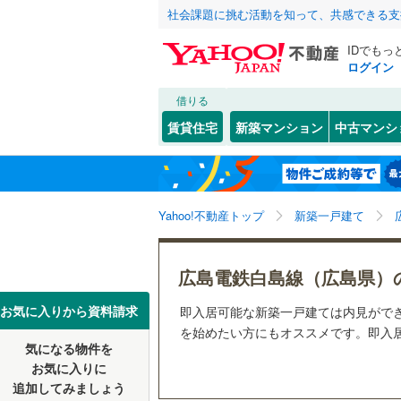
社会課題に挑む活動を知って、共感できる支
IDでもっ
ログイン
借りる
北海道
JR
北海道
山陽本線（
こだわり条件
設備
賃貸住宅
新築マンション
中古マンシ
呉線
(
98
)
床暖房
（
広島市
中区
(
11
)
東北
青森
山陽新幹
(
3
)
(
2
)
(
0
駐車場2
西区
(
20
)
関東
東京
Yahoo!不動産トップ
新築一戸建て
ＴＶモニ
安芸区
(
1
私鉄・その他
井原鉄道
(
（
3
）
信越・北陸
新潟
広島電鉄
広島県のそのほ
呉市
(
30
)
広島電鉄白島線（広島県）
配置、向き、
かの地域
広島電鉄
尾道市
(
2
東海
愛知
お気に入りから資料請求
即入居可能な新築一戸建ては内見がで
前道6m
広島高速
を始めたい方にもオススメです。即入居
三次市
(
0
気になる物件を
近畿
大阪
平坦地
（
お気に入りに
東広島市
追加してみましょう