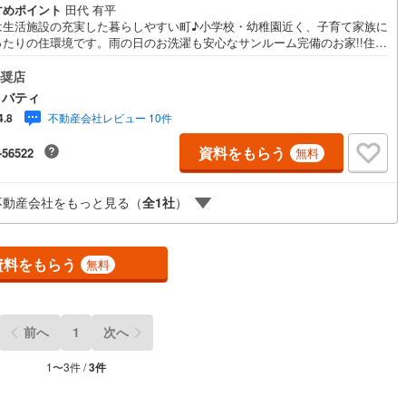
すめポイント
田代 有平
は生活施設の充実した暮らしやすい町♪小学校・幼稚園近く、子育て家族に
ったりの住環境です。雨の日のお洗濯も安心なサンルーム完備のお家!!住ま
事ならマツダスタジアム近くの日東リバティへ!!チラシやネット広告に載っ
ない物件もご紹介できます。広島市内はもちろん廿日市から呉・東広島ま
奨店
00物件の豊富な情報量!!「実際に自分自身が住む家を見て納得して買いた
リバティ
広告では分かり難い物件の長所や短所を現地でご確認できます。お気軽に
不動産会社レビュー 10件
4.8
い合わせ下さい。TV電話やLINE等でオンライン案内も可能です。お気軽に
し付け下さい。「住まいを通じた出逢いを大切に」をモットーに、創業以
資料をもらう
-56522
無料
くのお客様に信頼と信用を頂き、広島県下でも有数の不動産グループへ成
ることができました。「人と人、心と心」これからもこの精神を大切に、
へのサポートをさせて頂きます。株式会社日東リバティ〒732-0818広島
不動産会社をもっと見る（
全
1
社
）
段原日出2丁目2-22-2F
資料をもらう
無料
前へ
1
次へ
1
〜
3
件 /
3
件