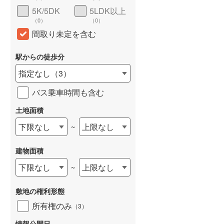
5K/5DK
5LDK以上
（
0
）
（
0
）
間取り未定を含む
駅からの徒歩分
指定なし
（
3
）
バス乗車時間も含む
土地面積
下限なし
上限なし
~
建物面積
下限なし
上限なし
~
敷地の権利形態
所有権のみ
（
3
）
情報公開日