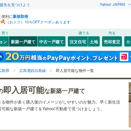
Yahoo! JAPAN
援先を見つけよう
と便利に
新規取得
［おトク］10％OFFクーポンあります
検索条件を保存しました
買う
建てる
売る
JR西日本）
(
162
)
芸備線
(
54
)
ョン
新築一戸建て
中古一戸建て
注文住宅
土地
売却査定
カ
この検索条件の新着物件通知は、
マイページ
から設定できます。
可部線
(
38
)
0
）
オール電化
（
2
）
東区
(
22
)
岩手
宮城
秋田
山形
線
(
27
)
)
(
0
)
(
0
)
台以上
（
2
）
ビルトインガレージ
（
0
）
安佐南区
(
30
)
広島県、広島電鉄白島線、価格未定を含む、建築条件付
神奈川
埼玉
千葉
茨城
広島県
広島電鉄白島線
即入居可能な物件一覧
タ付インターホン
防犯カメラ
（
0
）
7
)
佐伯区
(
39
)
き土地を含む、間取り未定を含む、即入居可能
0
)
広島電鉄本線
(
20
)
長野
富山
石川
福井
横川線
(
1
)
広島電鉄江波線
(
12
)
即入居可能
竹原市
(
0
)
の
な新築一戸建て
建ち方、日当たり
白島線
(
3
)
広島電鉄宮島線
(
64
)
閉じる
閉じる
お気に入りリストを見る
お気に入りリストを見る
閉じる
閉じる
)
福山市
(
20
)
岐阜
静岡
三重
きる物件が多く購入後のイメージがしやすいのが魅力。早く新生活
以上
（
0
）
角地
（
0
）
交通アストラムライン
(
36
)
可能な新築一戸建てをYahoo!不動産で見つけましょう。
検索条件を保存する
)
庄原市
(
0
)
兵庫
京都
滋賀
奈良
1
）
マイページ
(
18
)
廿日市市
(
25
)