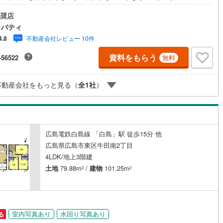
東リバティへ!!チラシやネット広告に載っていない物件もご紹介できます。
内はもちろん廿日市から呉・東広島まで6000物件の豊富な情報量!!「実
奨店
契約、入居関連など
自分自身が住む家を見て納得して買いたい」広告では分かり難い物件の長
リバティ
短所を現地でご確認できます。お気軽にお問い合わせ下さい。TV電話やLI
不動産会社レビュー 10件
4.8
能
（
3
）
等でオンライン案内も可能です。お気軽にお申し付け下さい。「住まいを通
出逢いを大切に」をモットーに、創業以来多くのお客様に信頼と信用を頂
資料をもらう
-56522
無料
広島県下でも有数の不動産グループへ成長することができました。「人と
応
心と心」これからもこの精神を大切に、お客様へのサポートをさせて頂き
株式会社日東リバティ〒732-0818広島市南区段原日出2丁目2-22-2F
不動産会社をもっと見る（
全
1
社
）
ン内見(相談)可
（
0
）
IT重説可
（
0
）
ン対応とは？
広島電鉄白島線 「白島」駅 徒歩15分 他
広島県広島市東区牛田南2丁目
4LDK/地上3階建
土地
79.88m
/
建物
101.25m
2
2
室内写真あり
水回り写真あり
る