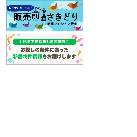
らえる
成約でもらえる
成約でもらえる
土地
土地
500万円
7,360万円
.07m
土地面積 163.29m
土地面積 252.96m
2
2
2
未定
未定
通アストラムライン
広島高速交通アストラムライン
広島電鉄白島線 「白島」
歩22分 他
「牛田」駅 徒歩19分 他
ス11分 牛田東一丁目 バ
車 徒歩2分 他