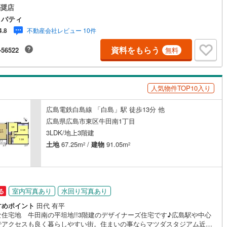
もご紹介できます。広島市内はもちろん廿日市から呉・東広島まで6000物
奨店
け
（
0
）
平屋・1階建て
（
0
）
豊富な情報量!!「実際に自分自身が住む家を見て納得して買いたい」広告で
リバティ
かり難い物件の長所や短所を現地でご確認できます。お気軽にお問い合わ
ルーム（納戸）
（
0
）
不動産会社レビュー 10件
4.8
さい。TV電話やLINE等でオンライン案内も可能です。お気軽にお申し付け
い。「住まいを通じた出逢いを大切に」をモットーに、創業以来多くのお
資料をもらう
-56522
無料
に信頼と信用を頂き、広島県下でも有数の不動産グループへ成長すること
きました。「人と人、心と心」これからもこの精神を大切に、お客様への
トをさせて頂きます。株式会社日東リバティ〒732-0818広島市南区段原
ッチン
（
0
）
対面キッチン
（
2
）
目2-22-2F
人気物件TOP10入り
広島電鉄白島線 「白島」駅 徒歩13分 他
機あり
（
1
）
広島県広島市東区牛田南1丁目
3LDK/地上3階建
土地
67.25m
/
建物
91.05m
庭
2
2
ッキあり
（
0
）
室内写真あり
水回り写真あり
る
すめポイント
田代 有平
インクローゼット
床下収納
（
3
）
な住宅地 牛田南の平坦地!!3階建のデザイナーズ住宅です♪広島駅や中心
でアクセスも良く暮らしやすい街。住まいの事ならマツダスタジアム近く