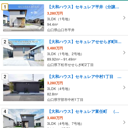
受
1
【大和ハウス】セキュレア平井（分譲住宅）
け
3,280万円
取
3LDK（1号地）
る
94.4m
2
・
山口県山口市平井
条
2
【大和ハウス】セキュレアせせらぎ町III（分譲住宅）
件
を
5,480万円
3LDK（1号地、2号地）
マ
89.92m
～91.49m
2
2
イ
山口県下松市せせらぎ町2丁目
ペ
ー
2
【大和ハウス】セキュレア中村1丁目 （分譲住宅）
ジ
3,280万円
に
3LDK（4号地）
保
82.8m
2
存
山口県宇部市中村1丁目
す
る
4
【大和ハウス】セキュレア富任町 （分譲住宅）
3,480万円
3LDK（4号地、7号地）