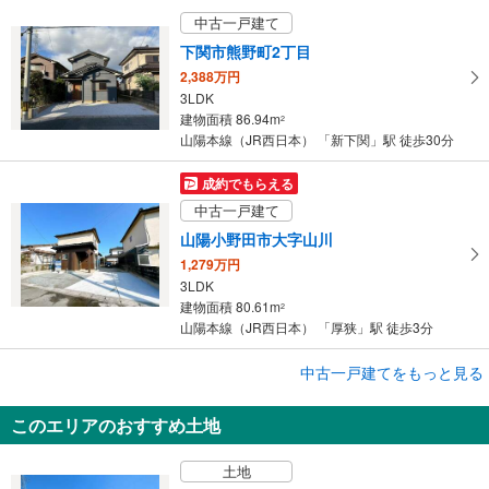
中古一戸建て
下関市熊野町2丁目
2,388万円
3LDK
建物面積 86.94m
2
山陽本線（JR西日本） 「新下関」駅 徒歩30分
成約でもらえる
中古一戸建て
山陽小野田市大字山川
1,279万円
3LDK
建物面積 80.61m
2
山陽本線（JR西日本） 「厚狭」駅 徒歩3分
成約でもらえる
中古一戸建てをもっと見る
中古一戸建て
このエリアのおすすめ土地
下関市熊野町1丁目
2,849万円
土地
4SLDK