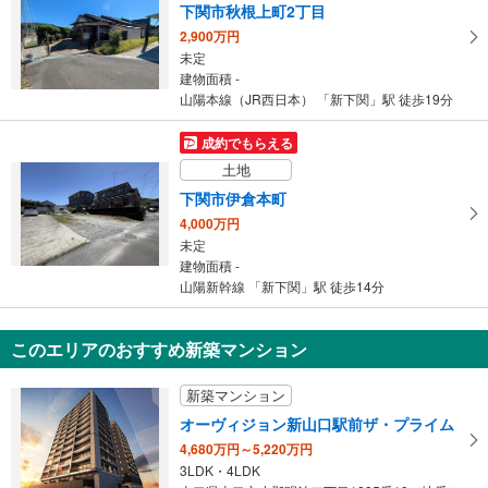
建物面積 119.55m
2
下関市秋根上町2丁目
山陽本線（JR西日本） 「新下関」駅から2600m 車:6分
2,900万円
未定
建物面積 -
山陽本線（JR西日本） 「新下関」駅 徒歩19分
成約でもらえる
土地
下関市伊倉本町
4,000万円
未定
建物面積 -
山陽新幹線 「新下関」駅 徒歩14分
このエリアのおすすめ新築マンション
新築マンション
オーヴィジョン新山口駅前ザ・プライム
4,680万円～5,220万円
3LDK・4LDK