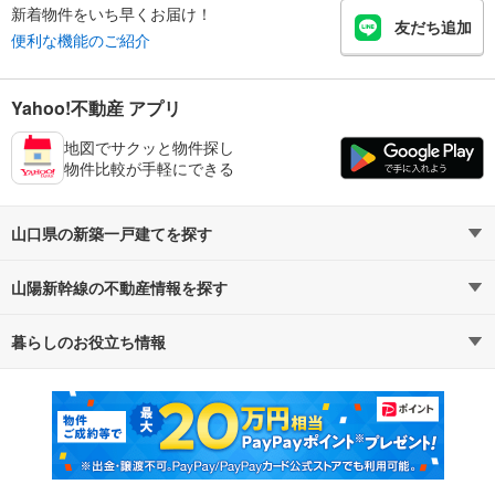
新着物件をいち早くお届け！
友だち追加
便利な機能のご紹介
Yahoo!不動産 アプリ
地図でサクッと物件探し
物件比較が手軽にできる
山口県の新築一戸建てを探す
山陽新幹線の不動産情報を探す
路線・駅から探す
地域から探す
暮らしのお役立ち情報
不動産・住宅
賃貸住宅
通勤・通学時間から探す
地図から探す
マンションカタログ
教えて！住まいの先生
新築マンション
中古マンション
新築一戸建て
中古一戸建て