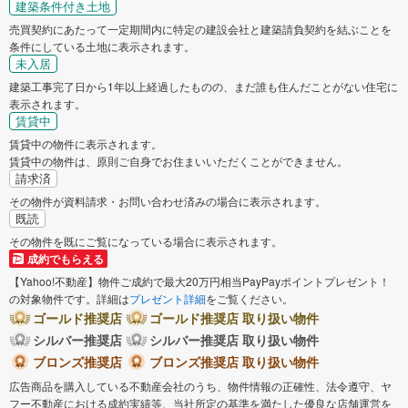
建築条件付き土地
売買契約にあたって一定期間内に特定の建設会社と建築請負契約を結ぶことを
条件にしている土地に表示されます。
未入居
建築工事完了日から1年以上経過したものの、まだ誰も住んだことがない住宅に
表示されます。
賃貸中
賃貸中の物件に表示されます。
賃貸中の物件は、原則ご自身でお住まいいただくことができません。
請求済
その物件が資料請求・お問い合わせ済みの場合に表示されます。
既読
その物件を既にご覧になっている場合に表示されます。
成約でもらえる
【Yahoo!不動産】物件ご成約で最大20万円相当PayPayポイントプレゼント！
の対象物件です。詳細は
プレゼント詳細
をご覧ください。
ゴールド推奨店
ゴールド推奨店 取り扱い物件
シルバー推奨店
シルバー推奨店 取り扱い物件
ブロンズ推奨店
ブロンズ推奨店 取り扱い物件
広告商品を購入している不動産会社のうち、物件情報の正確性、法令遵守、ヤ
フー不動産における成約実績等、当社所定の基準を満たした優良な店舗運営を