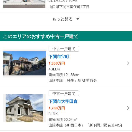
94.4m
～97.72m
2
2
山口県下関市富任町4丁目
5
もっと見る
成約でもらえる
岩国市装束町3丁目
3,130万円
このエリアのおすすめ中古一戸建て
4LDK
93.16m
2
中古一戸建て
山口県岩国市装束町3丁目
下関市宝町
1,350万円
4SLDK
建物面積 121.88m
2
山陰本線 「幡生」駅 徒歩19分
中古一戸建て
下関市大字田倉
1,788万円
3LDK
建物面積 90.04m
2
山陽本線（JR西日本） 「新下関」駅 徒歩42分