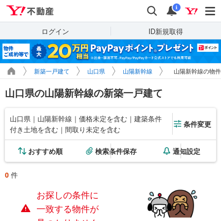
Yahoo!不動産
検索
通知
i
ログイン
ID新規取得
新築一戸建て
山口県
山陽新幹線
山陽新幹線の物件
山口県の山陽新幹線の新築一戸建て
山口県｜山陽新幹線｜価格未定を含む｜建築条件
条件変更
付き土地を含む｜間取り未定を含む
おすすめ順
検索条件保存
通知設定
0
件
お探しの条件に
一致する物件が