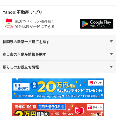
Yahoo!不動産 アプリ
地図でサクッと物件探し
物件比較が手軽にできる
福岡県の新築一戸建てを探す
春日市の不動産情報を探す
路線・駅から探す
地域から探す
暮らしのお役立ち情報
不動産・住宅
賃貸住宅
通勤・通学時間から探す
地図から探す
マンションカタログ
教えて！住まいの先生
新築マンション
中古マンション
新築一戸建て
中古一戸建て
注文住宅
土地