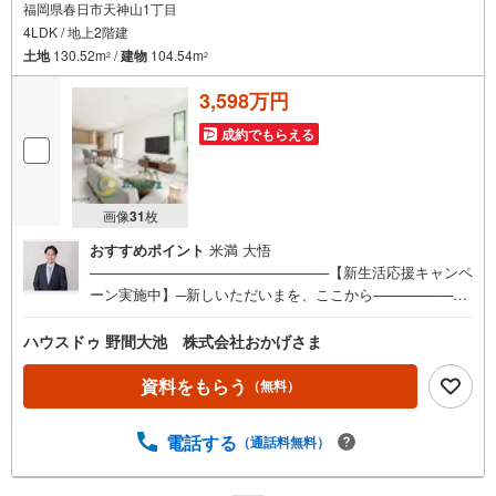
福岡県春日市天神山1丁目
4LDK / 地上2階建
土地
130.52m
/
建物
104.54m
2
2
3,598万円
成約でもらえる
画像
31
枚
おすすめポイント
米満 大悟
────────────────────────【新生活応援キャンペ
ーン実施中】─新しいただいまを、ここから──────────
───────────────新しいおうちでの毎日を「おかげさ
ま」が応援！■来場＆アンケート回答:QUOカード5000円分
ハウスドゥ 野間大池 株式会社おかげさま
※ ■ご成約:JCBギフトカード8.5万円分※（家具・家電の購
入に ）さらに期間限定の「特別成約キャンペーン」もご用
資料をもらう
（無料）
意！追加特典の条件や内容は、下部の【物件概要】欄内
（備考）に記載しております。ご検討の際はぜひご覧下さ
電話する
（通話料無料）
い！※QUOカードは8月末までのご内覧、ギフトカードは9
月末までのご成約が条件となります。