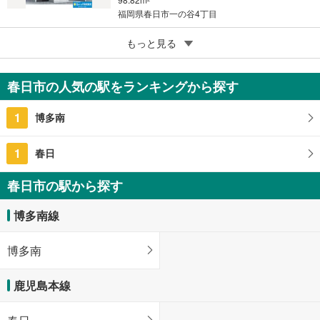
福岡県春日市一の谷4丁目
3
もっと見る
成約でもらえる
春日市一の谷4丁目
3,648万円
春日市の人気の駅をランキングから探す
4LDK
111.78m
2
1
博多南
福岡県春日市一の谷4丁目
1
春日
春日市の駅から探す
博多南線
博多南
鹿児島本線