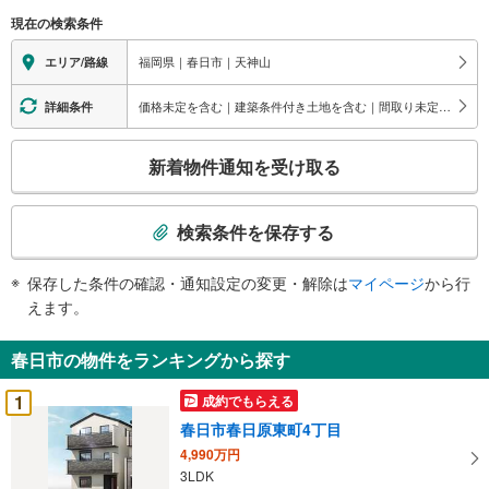
現在の検索条件
福岡県｜春日市｜天神山
エリア/路線
価格未定を含む｜建築条件付き土地を含む｜間取り未定を含む
詳細条件
こ
新着物件通知を受け取る
の
検
索
検索条件を保存する
条
件
保存した条件の確認・通知設定の変更・解除は
マイページ
から行
で
えます。
通
知
春日市の物件をランキングから探す
を
受
1
成約でもらえる
け
春日市春日原東町4丁目
取
4,990万円
る
3LDK
・