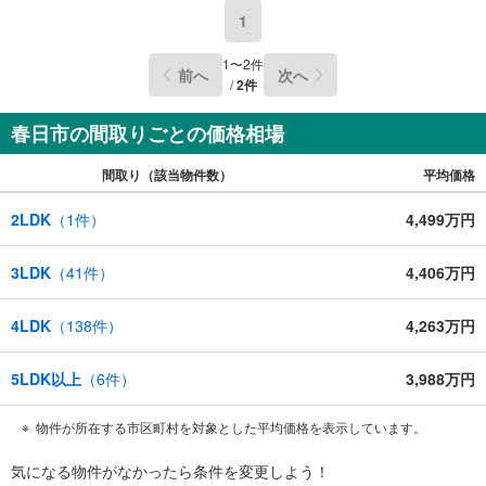
1
1
〜
2
件
前へ
次へ
/
2
件
春日市の間取りごとの価格相場
間取り（該当物件数）
平均価格
2LDK
（
1
件）
4,499万円
3LDK
（
41
件）
4,406万円
4LDK
（
138
件）
4,263万円
5LDK以上
（
6
件）
3,988万円
物件が所在する市区町村を対象とした平均価格を表示しています。
気になる物件がなかったら
条件を変更しよう！