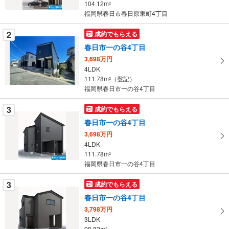
104.12m
2
条
福岡県春日市春日原東町4丁目
件
を
2
成約でもらえる
マ
春日市一の谷4丁目
イ
3,698万円
ペ
4LDK
ー
111.78m
（登記）
2
福岡県春日市一の谷4丁目
ジ
に
3
成約でもらえる
保
春日市一の谷4丁目
存
す
3,698万円
4LDK
る
111.78m
2
福岡県春日市一の谷4丁目
3
成約でもらえる
春日市一の谷4丁目
3,798万円
3LDK
98.82m
2