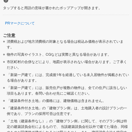
タップすると用語の意味が書かれたポップアップが開きます。
PRマークについて
ご注意
消費税および地方消費税の対象となる場合は税込み価格が表示されていま
す。
物件の写真やイラスト、CGなどは実際と異なる場合があります。
市区町村の合併などにより、地図が表示されない場合があります。ご了承く
ださい。
「新築一戸建て」には、完成後1年を経過している未入居物件が掲載されてい
る場合があります。
「新築一戸建て」には、販売住戸が複数の物件は、全ての住戸に該当しない
項目もあります。各問い合わせ先にご確認ください。
「建築条件付き土地」の価格には、建物価格は含まれません。
「建築条件付き土地」の「建物プラン例」は、土地購入者の設計プランの一
例であり、プランの採用可否は任意です。
「土地（建築条件なし）」の「建物プラン例」に関して、そのプラン例は特
定の建築請負会社によるもので、 当該建築請負会社以外で建てた場合、同様
のものが同価格で建てられるとは限りません。また、建築請負会社を特定す