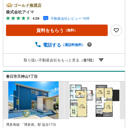
画」から「物件選び」まで全力でバックアップいたしま
ゴールド推奨店
す。＼株式会社アイマが選ばれる2大サポート/【プロ目線
株式会社アイマ
のローンの提案力】大手ネット銀行をはじめ多数の金融機
4.09
不動産会社レビュー 10件
関と提携。お借入期間「最長50年」のプランや今注目の低
金利プランなど、購入後の生活にゆとりを持たせるための
資料をもらう
（無料）
最適な資金計画をご提案します。【フットワーク軽い安心
対応】「平日の仕事帰りに見学したい」「小さな子どもが
いて移動が大変」という方も大歓迎。平日・夜間の現地案
電話する
（通話料無料）
内や、ご自宅・最寄駅までの【無料送迎】にも柔軟に対応
いたします。まずは『見るだけ』『ローン相談だけ』でも
取り扱い不動産会社をもっと見る（
全
1
社
）
大歓迎。お客様のペースを最優先し、無理な営業は一切行
いません。お客様のライフスタイルに合わせた快適な住ま
い探しをお手伝いいたします。まずはお気軽にお問い合わ
春日市天神山1丁目
せくださいませ。
博多南線 「博多南」駅 徒歩17分