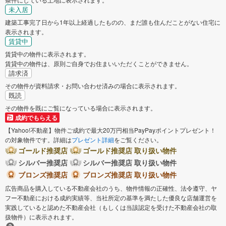
未入居
建築工事完了日から1年以上経過したものの、まだ誰も住んだことがない住宅に
表示されます。
賃貸中
賃貸中の物件に表示されます。
賃貸中の物件は、原則ご自身でお住まいいただくことができません。
請求済
その物件が資料請求・お問い合わせ済みの場合に表示されます。
既読
その物件を既にご覧になっている場合に表示されます。
成約でもらえる
【Yahoo!不動産】物件ご成約で最大20万円相当PayPayポイントプレゼント！
の対象物件です。詳細は
プレゼント詳細
をご覧ください。
ゴールド推奨店
ゴールド推奨店 取り扱い物件
シルバー推奨店
シルバー推奨店 取り扱い物件
ブロンズ推奨店
ブロンズ推奨店 取り扱い物件
広告商品を購入している不動産会社のうち、物件情報の正確性、法令遵守、ヤ
フー不動産における成約実績等、当社所定の基準を満たした優良な店舗運営を
実践していると認めた不動産会社（もしくは当該認定を受けた不動産会社の取
扱物件）に表示されます。