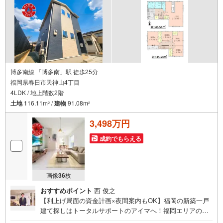
博多南線 「博多南」駅 徒歩25分
福岡県春日市天神山4丁目
4LDK / 地上階数2階
土地
116.11m
/
建物
91.08m
2
2
3,498万円
成約でもらえる
画像
36
枚
おすすめポイント
西 俊之
【利上げ局面の資金計画×夜間案内もOK】福岡の新築一戸
建て探しはトータルサポートのアイマへ！福岡エリアの最
新物件情報を網羅し、初めてのマイホーム購入を「資金計