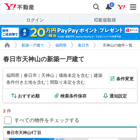
Yahoo!不動産
検索
通知
i
ログイン
ID新規取得
新築一戸建て
福岡県
春日市
天神山の物件一覧
春日市天神山の新築一戸建て
福岡県｜春日市｜天神山｜価格未定を含む｜建築
条件変更
条件付き土地を含む｜間取り未定を含む
おすすめ順
検索条件保存
通知設定
2
件
すべての物件をチェックする
春日市天神山4丁目