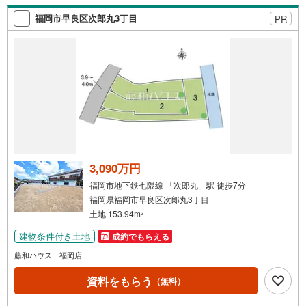
福岡市早良区次郎丸3丁目
PR
3,090万円
福岡市地下鉄七隈線 「次郎丸」駅 徒歩7分
福岡県福岡市早良区次郎丸3丁目
土地 153.94m
2
建物条件付き土地
成約でもらえる
藤和ハウス 福岡店
資料をもらう
（無料）