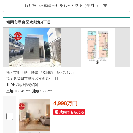
が難しいと言われた方、転職後で審査にご不安の方もご相
取り扱い不動産会社をもっと見る（
全
7
社
）
談ください■ご見学についてご見学のご予約は前日までにい
ただければ調整しやすく、当日でも空きがあればご案内で
きます。お子様連れでもどうぞ。現地でご覧いただきたい
福岡市早良区次郎丸4丁目
点や、周辺の様子についてもその場でご説明いたします
福岡市地下鉄七隈線 「次郎丸」駅 徒歩8分
福岡県福岡市早良区次郎丸4丁目
4LDK / 地上階数2階
土地
165.49m
/
建物
97.5m
2
2
4,998万円
成約でもらえる