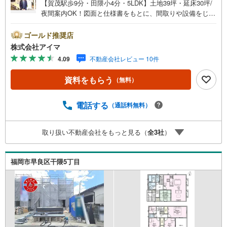
【賀茂駅歩9分・田隈小4分・5LDK】土地39坪・延床30坪/
夜間案内OK！図面と仕様書をもとに、間取りや設備をじっ
くりご確認いただけます。■広さ・間取り間取りは5LDK・L
DK15帖以上。土地約39坪・延床約30坪と、暮らしの広さを
ゴールド推奨店
数字でご確認いただけます。■品質・保証住まいの品質を支
株式会社アイマ
える裏付けです。基礎は面で支えるベタ基礎。地盤調査を
4.09
不動産会社レビュー 10件
実施済み。完了検査済証の交付済み。ほかにフラット35S
に対応・フラット35S適合証明書も備えます。■防犯対策留
資料をもらう
（無料）
守中も夜も頼れる防犯設備です。複製されにくいディンプ
ルキー。玄関は2ヶ所施錠のダブルロック。荷物を持ったま
ま開錠できるタッチキー。ほかにカードキーも備えます。■
電話する
（通話料無料）
アイマのサポートアイマは福岡の新築一戸建て・マンショ
ンの専門店です大手ネット銀行はじめ多数の金融機関と提
取り扱い不動産会社をもっと見る（
全
3
社
）
携/最長50年の返済プランもご用意平日も夜間もご見学OK/
ご自宅・最寄り駅まで送迎無料/オンライン相談OK「見る
だけ」「ローン相談だけ」でも歓迎します他社でローンが
福岡市早良区干隈5丁目
難しいと言われた方、転職後で審査にご不安の方もご相談
ください