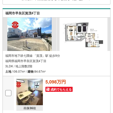
最寄り駅まで送迎無料/オンライン相談OK「見るだけ」
「ローン相談だけ」でも歓迎します他社でローンが難しい
福岡市早良区賀茂4丁目
と言われた方、転職後で審査にご不安の方もご相談くださ
い
福岡市地下鉄七隈線 「賀茂」駅 徒歩9分
福岡県福岡市早良区賀茂4丁目
3LDK / 地上階数2階
土地
106.07m
/
建物
84.67m
2
2
5,098万円
成約でもらえる
画像
36
枚