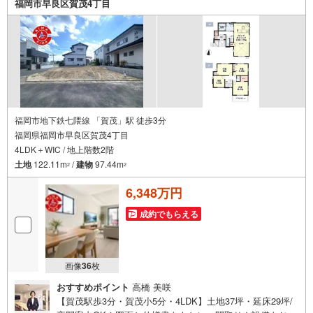
福岡市早良区賀茂4丁目
ーンが難しいと言われた方、転職後で審査にご不安の方も
ご相談ください
福岡市地下鉄七隈線 「賀茂」駅 徒歩3分
福岡県福岡市早良区賀茂4丁目
4LDK＋WIC / 地上階数2階
土地
122.11m
/
建物
97.44m
2
2
6,348万円
成約でもらえる
画像
36
枚
おすすめポイント
高橋 美咲
【賀茂駅歩3分・賀茂小5分・4LDK】土地37坪・延床29坪/