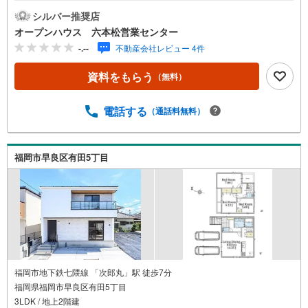
お気軽にご連絡ください！現地を見学される場合は「室
シルバー推奨店
内・現地を見学する（無料）」ボタンよりご希望の日時を
オープンハウス 六本松営業センター
ご記入いただけますとスムーズにご案内が可能です。◎現
-.--
不動産会社レビュー 4件
地のご案内について・平日や夜遅い時間帯もご案内が可
能 ※定休日を除く・経験豊富なスタッフが物件詳細を丁寧
資料をもらう
（無料）
にご説明いたします。・車でご自宅や最寄り駅等、ご指定
の場所まで送迎します。・チャイルドシートのご用意ござ
います。◎個別FP相談会 無料物件のご紹介だけでなく住
電話する
（通話料無料）
宅ローン・資金のご相談、まずは家探しについて話を聞き
たいという方も大歓迎です！年間8000棟以上の限定物件を
発表しているオープンハウスだから出会える物件が多数ご
福岡市早良区有田5丁目
ざいます。ぜひお気軽にご連絡・ご相談ください！※限定物
件:当社のみ、もしくは当社を含めた数社でのみご紹介可能
なオープンハウス・ディベロップメントの物件
福岡市地下鉄七隈線 「次郎丸」駅 徒歩7分
福岡県福岡市早良区有田5丁目
3LDK / 地上2階建