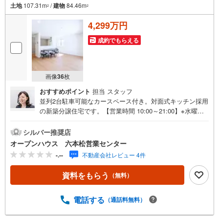
土地
107.31m
/
建物
84.46m
2
2
4,299万円
成約でもらえる
画像
36
枚
おすすめポイント
担当 スタッフ
並列2台駐車可能なカースペース付き。対面式キッチン採用
の新築分譲住宅です。【営業時間 10:00～21:00】※水曜定
休上記時間はお電話が繋がりやすくなっております。ぜひ
お気軽にご連絡ください！現地を見学される場合は「室
シルバー推奨店
内・現地を見学する（無料）」ボタンよりご希望の日時を
オープンハウス 六本松営業センター
ご記入いただけますとスムーズにご案内が可能です。◎現
-.--
不動産会社レビュー 4件
地のご案内について・平日や夜遅い時間帯もご案内が可
能 ※定休日を除く・経験豊富なスタッフが物件詳細を丁寧
資料をもらう
（無料）
にご説明いたします。・車でご自宅や最寄り駅等、ご指定
の場所まで送迎します。・チャイルドシートのご用意ござ
います。◎個別FP相談会 無料物件のご紹介だけでなく住
電話する
（通話料無料）
宅ローン・資金のご相談、まずは家探しについて話を聞き
たいという方も大歓迎です！年間8000棟以上の限定物件を