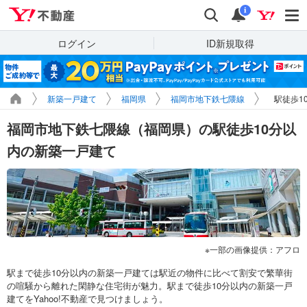
Yahoo!不動産
検索
通知
i
ログイン
ID新規取得
新築一戸建て
福岡県
福岡市地下鉄七隈線
駅徒歩1
福岡市地下鉄七隈線（福岡県）の駅徒歩10分以
内の新築一戸建て
一部の画像提供：アフロ
駅まで徒歩10分以内の新築一戸建ては駅近の物件に比べて割安で繁華街
の喧騒から離れた閑静な住宅街が魅力。駅まで徒歩10分以内の新築一戸
建てをYahoo!不動産で見つけましょう。