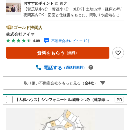
おすすめポイント
西 俊之
【賀茂駅歩9分・賀茂小7分・3LDK】土地32坪・延床26坪/
夜間案内OK！図面と仕様書をもとに、間取りや設備をじっ
くりご確認いただけます。■広さ・間取り間取りは3LDK・L
DK15帖以上。土地約32坪・延床約26坪と、暮らしの広さを
ゴールド推奨店
数字でご確認いただけます。■通学・周辺2駅を使い分けで
株式会社アイマ
きます。最寄駅まで徒歩10分以内。スーパーが近く買い物
4.09
不動産会社レビュー 10件
の負担を軽減。ほかに3駅以上利用可も備えます。■アイマ
のサポートアイマは福岡の新築一戸建て・マンションの専
資料をもらう
（無料）
門店です大手ネット銀行はじめ多数の金融機関と提携/最長
50年の返済プランもご用意平日も夜間もご見学OK/ご自
宅・最寄り駅まで送迎無料/オンライン相談OK「見るだ
電話する
（通話料無料）
け」「ローン相談だけ」でも歓迎します他社でローンが難
しいと言われた方、転職後で審査にご不安の方もご相談く
取り扱い不動産会社をもっと見る（
全
4
社
）
ださい■ご見学についてご見学のご予約は前日までにいただ
ければ調整しやすく、当日でも空きがあればご案内できま
す。お子様連れでもどうぞ。現地でご覧いただきたい点
【大和ハウス】シンフォニーヒル城南つつみ（建築条件付宅地分譲）
PR
や、周辺の様子についてもその場でご説明いたします