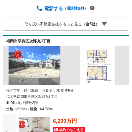
錠のダブルロック。来訪者は映像で確認。ほかにカードキ
ー・防犯シャッター・シャッター・雨戸も備えます。■アイ
電話する
（通話料無料）
マのサポートアイマは福岡の新築一戸建て・マンションの
専門店です大手ネット銀行はじめ多数の金融機関と提携/最
取り扱い不動産会社をもっと見る（
全
5
社
）
長50年の返済プランもご用意平日も夜間もご見学OK/ご自
宅・最寄り駅まで送迎無料/オンライン相談OK「見るだ
け」「ローン相談だけ」でも歓迎します他社でローンが難
福岡市早良区次郎丸3丁目
しいと言われた方、転職後で審査にご不安の方もご相談く
ださい
福岡市地下鉄七隈線 「次郎丸」駅 徒歩6分
福岡県福岡市早良区次郎丸3丁目
4LDK / 地上階数2階
土地
129.9m
/
建物
104.72m
2
2
6,299万円
成約でもらえる