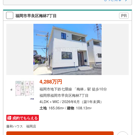
福岡市早良区梅林7丁目
PR
4,288万円
福岡市地下鉄七隈線 「梅林」駅 徒歩10分
福岡県福岡市早良区梅林7丁目
4LDK＋WIC / 2026年6月（築1年未満）
土地
165.06m
/
建物
108.13m
2
2
成約でもらえる
藤和ハウス 福岡店