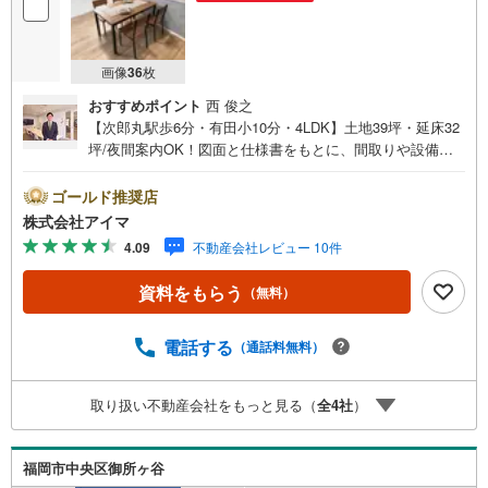
画像
36
枚
おすすめポイント
西 俊之
【次郎丸駅歩6分・有田小10分・4LDK】土地39坪・延床32
坪/夜間案内OK！図面と仕様書をもとに、間取りや設備を
じっくりご確認いただけます。■広さ・間取り間取りは4LD
K・LDK20帖以上。土地約39坪・延床約32坪と、暮らしの
ゴールド推奨店
広さを数字でご確認いただけます。■品質・保証住まいの品
株式会社アイマ
質を支える裏付けです。基礎は面で支えるベタ基礎。地盤
4.09
不動産会社レビュー 10件
調査を実施済み。築2年以内の新しい住まい。ほかに外壁サ
イディングも備えます。■防犯対策留守中も夜も頼れる防犯
資料をもらう
（無料）
設備です。複製されにくいディンプルキー。玄関は2ヶ所施
錠のダブルロック。来訪者は映像で確認。ほかにカードキ
ー・防犯シャッター・シャッター・雨戸も備えます。■アイ
電話する
（通話料無料）
マのサポートアイマは福岡の新築一戸建て・マンションの
専門店です大手ネット銀行はじめ多数の金融機関と提携/最
取り扱い不動産会社をもっと見る（
全
4
社
）
長50年の返済プランもご用意平日も夜間もご見学OK/ご自
宅・最寄り駅まで送迎無料/オンライン相談OK「見るだ
け」「ローン相談だけ」でも歓迎します他社でローンが難
福岡市中央区御所ヶ谷
しいと言われた方、転職後で審査にご不安の方もご相談く