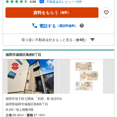
4.09
不動産会社レビュー 10件
タ基礎。地盤調査を実施済み。完了検査済証の交付済み。
ほかにフラット35Sに対応・フラット35S適合証明書も備え
資料をもらう
（無料）
ます。■通学・周辺2駅を使い分けできます。最寄駅まで徒
歩10分以内。ほかに3駅以上利用可も備えます。■アイマの
サポートアイマは福岡の新築一戸建て・マンションの専門
電話する
（通話料無料）
店です大手ネット銀行はじめ多数の金融機関と提携/最長50
年の返済プランもご用意平日も夜間もご見学OK/ご自宅・
取り扱い不動産会社をもっと見る（
全
4
社
）
最寄り駅まで送迎無料/オンライン相談OK「見るだけ」
「ローン相談だけ」でも歓迎します他社でローンが難しい
と言われた方、転職後で審査にご不安の方もご相談くださ
福岡市城南区鳥飼6丁目
いお住まい探しのご相談だけでも承っております
福岡市地下鉄七隈線 「別府」駅 徒歩5分
福岡県福岡市城南区鳥飼6丁目
3LDK / 地上階数3階
土地
69.42m
/
建物
97.16m
2
2