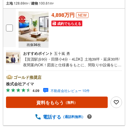
土地
128.69m
/
建物
100.61m
2
2
4,898万円
NEW
成約でもらえる
画像
36
枚
おすすめポイント
五十嵐 勇
【賀茂駅歩9分・田隈小4分・4LDK】土地39坪・延床30坪/
夜間案内OK！図面と仕様書をもとに、間取りや設備をじっ
くりご確認いただけます。■広さ・間取り間取りは4LDK・L
DK15帖以上。土地約39坪・延床約30坪と、暮らしの広さを
ゴールド推奨店
数字でご確認いただけます。■品質・保証住まいの品質を支
株式会社アイマ
える裏付けです。基礎は面で支えるベタ基礎。地盤調査を
4.09
不動産会社レビュー 10件
実施済み。完了検査済証の交付済み。ほかにフラット35S
に対応・フラット35S適合証明書も備えます。■防犯対策留
資料をもらう
（無料）
守中も夜も頼れる防犯設備です。複製されにくいディンプ
ルキー。玄関は2ヶ所施錠のダブルロック。荷物を持ったま
ま開錠できるタッチキー。ほかにカードキーも備えます。■
電話する
（通話料無料）
アイマのサポートアイマは福岡の新築一戸建て・マンショ
ンの専門店です大手ネット銀行はじめ多数の金融機関と提