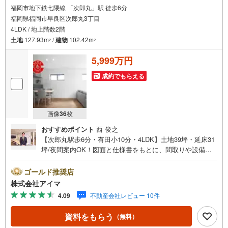
福岡市地下鉄七隈線 「次郎丸」駅 徒歩6分
福岡県福岡市早良区次郎丸3丁目
4LDK / 地上階数2階
土地
127.93m
/
建物
102.42m
2
2
5,999万円
成約でもらえる
画像
36
枚
おすすめポイント
西 俊之
【次郎丸駅歩6分・有田小10分・4LDK】土地39坪・延床31
坪/夜間案内OK！図面と仕様書をもとに、間取りや設備を
じっくりご確認いただけます。■広さ・間取り間取りは4LD
K・LDK20帖以上。土地約39坪・延床約31坪と、暮らしの
ゴールド推奨店
広さを数字でご確認いただけます。■品質・保証住まいの品
株式会社アイマ
質を支える裏付けです。基礎は面で支えるベタ基礎。地盤
4.09
不動産会社レビュー 10件
調査を実施済み。築2年以内の新しい住まい。ほかに外壁サ
イディングも備えます。■防犯対策留守中も夜も頼れる防犯
資料をもらう
（無料）
設備です。複製されにくいディンプルキー。玄関は2ヶ所施