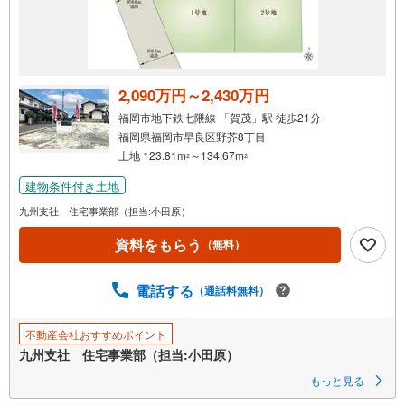
を
受
け
取
る
2,090万円～2,430万円
・
福岡市地下鉄七隈線 「賀茂」駅 徒歩21分
条
福岡県福岡市早良区野芥8丁目
件
土地 123.81m
～134.67m
2
2
を
建物条件付き土地
マ
イ
九州支社 住宅事業部（担当:小田原）
ペ
資料をもらう
（無料）
ー
ジ
に
電話する
（通話料無料）
保
存
不動産会社おすすめポイント
す
九州支社 住宅事業部（担当:小田原）
る
もっと見る