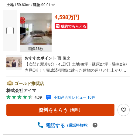
土地
159.63m
/
建物
90.01m
2
2
4,598万円
成約でもらえる
画像
36
枚
おすすめポイント
西 俊之
【次郎丸駅歩8分・4LDK】土地48坪・延床27坪・駐車2台/
内見OK！＼完成済/実際に建った建物の造りと仕上がり
を、その場でお確かめいただけます。■広さ・間取り間取り
は4LDK・LDK15帖以上。土地約48坪・延床約27坪と、暮ら
ゴールド推奨店
しの広さを数字でご確認いただけます。■通学・周辺2駅を
株式会社アイマ
使い分けできます。最寄駅まで徒歩10分以内。スーパーが
4.09
不動産会社レビュー 10件
近く買い物の負担を軽減。ほかに3駅以上利用可も備えま
す。■アイマのサポートアイマは福岡の新築一戸建て・マン
資料をもらう
（無料）
ションの専門店です大手ネット銀行はじめ多数の金融機関
と提携/最長50年の返済プランもご用意平日も夜間もご見学
OK/ご自宅・最寄り駅まで送迎無料/オンライン相談OK「見
電話する
（通話料無料）
るだけ」「ローン相談だけ」でも歓迎します他社でローン