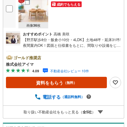
成約でもらえる
画像
36
枚
おすすめポイント
高橋 美咲
【野芥駅歩8分・飯倉小10分・4LDK】土地48坪・延床31坪/
夜間案内OK！図面と仕様書をもとに、間取りや設備をじっ
くりご確認いただけます。■広さ・間取り間取りは4LDK・L
DK18帖以上。土地約48坪・延床約31坪と、暮らしの広さを
ゴールド推奨店
数字でご確認いただけます。■品質・保証住まいの品質を支
株式会社アイマ
える裏付けです。基礎は面で支えるベタ基礎。地盤調査を
4.09
不動産会社レビュー 10件
実施済み。設計住宅性能評価を取得。ほかに建設住宅性能
評価付・築2年以内・外壁サイディングも備えます。■防犯
資料をもらう
（無料）
対策留守中も夜も頼れる防犯設備です。複製されにくいデ
ィンプルキー。玄関は2ヶ所施錠のダブルロック。荷物を持
ったまま開錠できるタッチキー。ほかにカードキーも備え
電話する
（通話料無料）
ます。■アイマのサポートアイマは福岡の新築一戸建て・マ
ンションの専門店です大手ネット銀行はじめ多数の金融機
取り扱い不動産会社をもっと見る（
全
5
社
）
関と提携/最長50年の返済プランもご用意平日も夜間もご見
学OK/ご自宅・最寄り駅まで送迎無料/オンライン相談OK
「見るだけ」「ローン相談だけ」でも歓迎します他社でロ