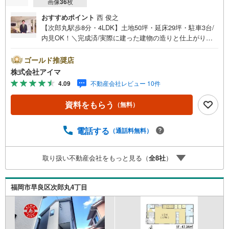
画像
36
枚
おすすめポイント
西 俊之
【次郎丸駅歩8分・4LDK】土地50坪・延床29坪・駐車3台/
内見OK！＼完成済/実際に建った建物の造りと仕上がり
を、その場でお確かめいただけます。■広さ・間取り間取り
は4LDK・LDK15帖以上。土地約50坪・延床約29坪と、暮ら
ゴールド推奨店
しの広さを数字でご確認いただけます。■通学・周辺2駅を
株式会社アイマ
使い分けできます。最寄駅まで徒歩10分以内。スーパーが
4.09
不動産会社レビュー 10件
近く買い物の負担を軽減。ほかに3駅以上利用可も備えま
す。■アイマのサポートアイマは福岡の新築一戸建て・マン
資料をもらう
（無料）
ションの専門店です大手ネット銀行はじめ多数の金融機関
と提携/最長50年の返済プランもご用意平日も夜間もご見学
OK/ご自宅・最寄り駅まで送迎無料/オンライン相談OK「見
電話する
（通話料無料）
るだけ」「ローン相談だけ」でも歓迎します他社でローン
が難しいと言われた方、転職後で審査にご不安の方もご相
取り扱い不動産会社をもっと見る（
全
8
社
）
談ください■ご見学についてご見学のご予約は前日までにい
ただければ調整しやすく、当日でも空きがあればご案内で
きます。お子様連れでもどうぞ。現地でご覧いただきたい
福岡市早良区次郎丸4丁目
点や、周辺の様子についてもその場でご説明いたします