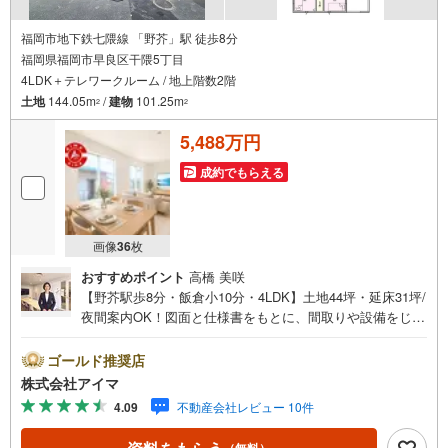
福岡市地下鉄七隈線 「野芥」駅 徒歩8分
福岡県福岡市早良区干隈5丁目
4LDK＋テレワークルーム / 地上階数2階
土地
144.05m
/
建物
101.25m
2
2
5,488万円
成約でもらえる
画像
36
枚
おすすめポイント
高橋 美咲
【野芥駅歩8分・飯倉小10分・4LDK】土地44坪・延床31坪/
夜間案内OK！図面と仕様書をもとに、間取りや設備をじっ
くりご確認いただけます。■広さ・間取り間取りは4LDK・L
DK18帖以上。土地約44坪・延床約31坪と、暮らしの広さを
ゴールド推奨店
数字でご確認いただけます。■品質・保証住まいの品質を支
株式会社アイマ
える裏付けです。基礎は面で支えるベタ基礎。地盤調査を
4.09
不動産会社レビュー 10件
実施済み。設計住宅性能評価を取得。ほかに建設住宅性能
評価付・築2年以内・外壁サイディングも備えます。■防犯
（無料）