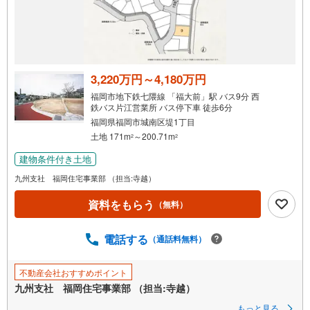
3,220万円～4,180万円
福岡市地下鉄七隈線 「福大前」駅 バス9分 西
鉄バス片江営業所 バス停下車 徒歩6分
福岡県福岡市城南区堤1丁目
土地 171m
～200.71m
2
2
建物条件付き土地
九州支社 福岡住宅事業部 （担当:寺越）
資料をもらう
（無料）
電話する
（通話料無料）
不動産会社おすすめポイント
九州支社 福岡住宅事業部 （担当:寺越）
もっと見る