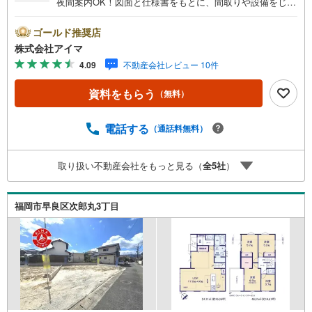
夜間案内OK！図面と仕様書をもとに、間取りや設備をじっ
くりご確認いただけます。■広さ・間取り間取りは4LDK・L
DK15帖以上。土地約37坪・延床約29坪と、暮らしの広さを
ゴールド推奨店
数字でご確認いただけます。■品質・保証住まいの品質を支
株式会社アイマ
える裏付けです。基礎は面で支えるベタ基礎。地盤調査を
4.09
不動産会社レビュー 10件
実施済み。築2年以内の新しい住まい。ほかに外壁サイディ
ングも備えます。■防犯対策留守中も夜も頼れる防犯設備で
資料をもらう
（無料）
す。複製されにくいディンプルキー。玄関は2ヶ所施錠のダ
ブルロック。来訪者は映像で確認。ほかにカードキー・防
犯シャッター・シャッター・雨戸も備えます。■アイマのサ
電話する
（通話料無料）
ポートアイマは福岡の新築一戸建て・マンションの専門店
です大手ネット銀行はじめ多数の金融機関と提携/最長50年
取り扱い不動産会社をもっと見る（
全
5
社
）
の返済プランもご用意平日も夜間もご見学OK/ご自宅・最
寄り駅まで送迎無料/オンライン相談OK「見るだけ」「ロ
ーン相談だけ」でも歓迎します他社でローンが難しいと言
福岡市早良区次郎丸3丁目
われた方、転職後で審査にご不安の方もご相談ください