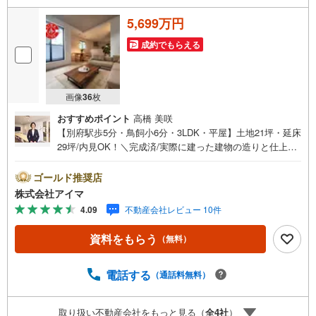
5,699万円
成約でもらえる
画像
36
枚
おすすめポイント
高橋 美咲
【別府駅歩5分・鳥飼小6分・3LDK・平屋】土地21坪・延床
29坪/内見OK！＼完成済/実際に建った建物の造りと仕上が
りを、その場でお確かめいただけます。＼平屋/階段のない
ワンフロア設計で、子育て期からシニア期まで安心して暮
ゴールド推奨店
らせます。■広さ・間取り間取りは3LDK・LDK15帖以上。
株式会社アイマ
土地約21坪・延床約29坪と、暮らしの広さを数字でご確認
4.09
不動産会社レビュー 10件
いただけます。■品質・保証住まいの品質を支える裏付けで
す。基礎は面で支えるベタ基礎。地盤調査を実施済み。築2
資料をもらう
（無料）
年以内の新しい住まい。ほかに外壁サイディング・即引渡
し可も備えます。■居室・採光家族の時間が集まる住空間で
す。ほかにフローリング・2階LDKも備えます。■アイマの
電話する
（通話料無料）
サポートアイマは福岡の新築一戸建て・マンションの専門
店です大手ネット銀行はじめ多数の金融機関と提携/最長50
取り扱い不動産会社をもっと見る（
全
4
社
）
年の返済プランもご用意平日も夜間もご見学OK/ご自宅・