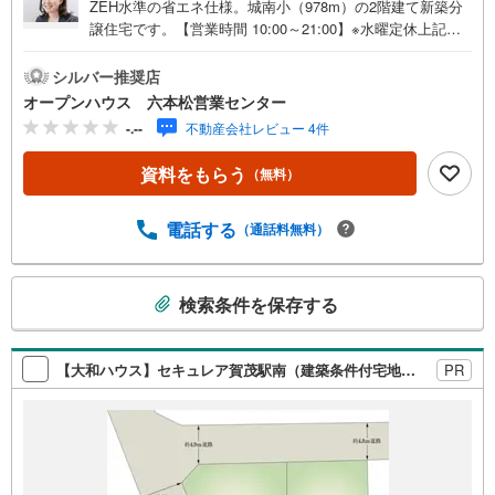
ZEH水準の省エネ仕様。城南小（978m）の2階建て新築分
譲住宅です。【営業時間 10:00～21:00】※水曜定休上記時
間はお電話が繋がりやすくなっております。ぜひお気軽に
ご連絡ください！現地を見学される場合は「室内・現地を
シルバー推奨店
見学する（無料）」ボタンよりご希望の日時をご記入いた
オープンハウス 六本松営業センター
だけますとスムーズにご案内が可能です。◎現地のご案内
-.--
不動産会社レビュー 4件
について・平日や夜遅い時間帯もご案内が可能 ※定休日を
除く・経験豊富なスタッフが物件詳細を丁寧にご説明いた
資料をもらう
（無料）
します。・車でご自宅や最寄り駅等、ご指定の場所まで送
迎します。・チャイルドシートのご用意ございます。◎個
別FP相談会 無料物件のご紹介だけでなく住宅ローン・資
電話する
（通話料無料）
金のご相談、まずは家探しについて話を聞きたいという方
も大歓迎です！年間8000棟以上の限定物件を発表している
こ
オープンハウスだから出会える物件が多数ございます。ぜ
検索条件を保存する
の
ひお気軽にご連絡・ご相談ください！※限定物件:当社の
検
み、もしくは当社を含めた数社でのみご紹介可能なオープ
ンハウス・ディベロップメントの物件
索
【大和ハウス】セキュレア賀茂駅南（建築条件付宅地分譲）
PR
条
件
で
通
知