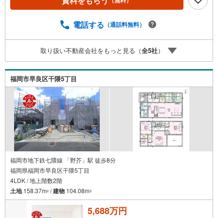
資料をもらう
対策留守中も夜も頼れる防犯設備です。複製されにくいデ
ィンプルキー。玄関は2ヶ所施錠のダブルロック。荷物を持
ったまま開錠できるタッチキー。ほかにカードキーも備え
電話する
（通話料無料）
ます。■アイマのサポートアイマは福岡の新築一戸建て・マ
ンションの専門店です大手ネット銀行はじめ多数の金融機
取り扱い不動産会社をもっと見る（
全
5
社
）
関と提携/最長50年の返済プランもご用意平日も夜間もご見
学OK/ご自宅・最寄り駅まで送迎無料/オンライン相談OK
「見るだけ」「ローン相談だけ」でも歓迎します他社でロ
福岡市早良区干隈5丁目
ーンが難しいと言われた方、転職後で審査にご不安の方も
ご相談ください
福岡市地下鉄七隈線 「野芥」駅 徒歩8分
福岡県福岡市早良区干隈5丁目
4LDK / 地上階数2階
土地
158.37m
/
建物
104.08m
2
2
5,688万円