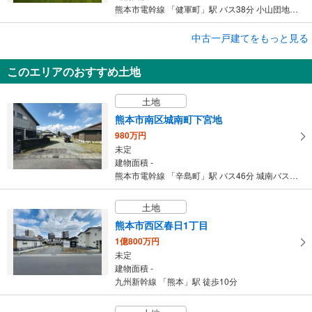
熊本市電幹線 「健軍町」駅 バス38分 小山団地入口バス バス停下車 徒歩9分
中古一戸建てをもっと見る
中古一戸建て
熊本市東区沼山津2丁目
このエリアのおすすめ土地
2,298万円
5LDK以上
土地
建物面積 116m
2
熊本市電幹線 「健軍町」駅 バス5分 桜木小学校入口バス バス停下車 徒歩10分
熊本市南区城南町下宮地
980万円
未定
建物面積 -
熊本市電幹線 「辛島町」駅 バス46分 城南バス バス停下車 徒歩4分
土地
熊本市西区春日1丁目
1億800万円
未定
建物面積 -
九州新幹線 「熊本」駅 徒歩10分