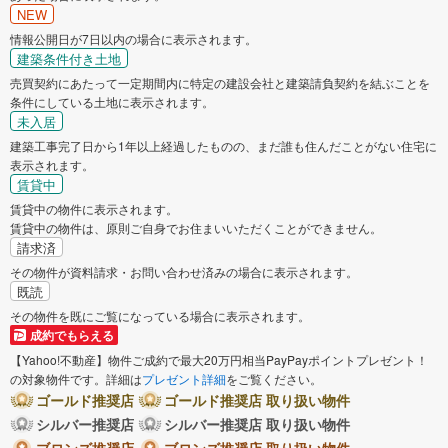
NEW
情報公開日が7日以内の場合に表示されます。
建築条件付き土地
売買契約にあたって一定期間内に特定の建設会社と建築請負契約を結ぶことを
条件にしている土地に表示されます。
未入居
建築工事完了日から1年以上経過したものの、まだ誰も住んだことがない住宅に
表示されます。
賃貸中
賃貸中の物件に表示されます。
賃貸中の物件は、原則ご自身でお住まいいただくことができません。
請求済
その物件が資料請求・お問い合わせ済みの場合に表示されます。
既読
その物件を既にご覧になっている場合に表示されます。
成約でもらえる
【Yahoo!不動産】物件ご成約で最大20万円相当PayPayポイントプレゼント！
の対象物件です。詳細は
プレゼント詳細
をご覧ください。
ゴールド推奨店
ゴールド推奨店 取り扱い物件
シルバー推奨店
シルバー推奨店 取り扱い物件