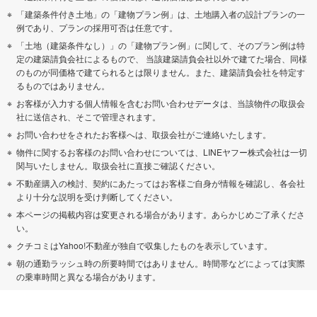
「建築条件付き土地」の「建物プラン例」は、土地購入者の設計プランの一
例であり、プランの採用可否は任意です。
「土地（建築条件なし）」の「建物プラン例」に関して、そのプラン例は特
定の建築請負会社によるもので、 当該建築請負会社以外で建てた場合、同様
のものが同価格で建てられるとは限りません。また、建築請負会社を特定す
るものではありません。
お客様が入力する個人情報を含むお問い合わせデータは、当該物件の取扱会
社に送信され、そこで管理されます。
お問い合わせをされたお客様へは、取扱会社がご連絡いたします。
物件に関するお客様のお問い合わせについては、LINEヤフー株式会社は一切
関与いたしません。取扱会社に直接ご確認ください。
不動産購入の検討、契約にあたってはお客様ご自身が情報を確認し、各会社
より十分な説明を受け判断してください。
本ページの掲載内容は変更される場合があります。あらかじめご了承くださ
い。
クチコミはYahoo!不動産が独自で収集したものを表示しています。
朝の通勤ラッシュ時の所要時間ではありません。時間帯などによっては実際
の乗車時間と異なる場合があります。