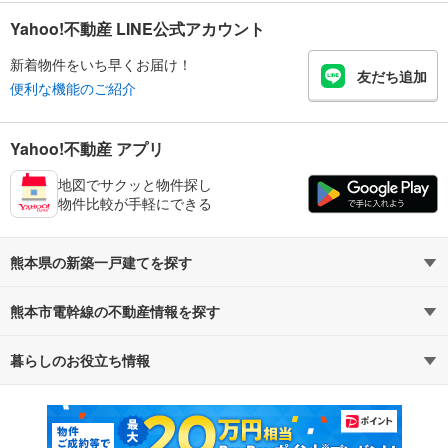
Yahoo!不動産 LINE公式アカウント
新着物件をいち早くお届け！
友だち追加
便利な機能のご紹介
Yahoo!不動産 アプリ
地図でサクッと物件探し
物件比較が手軽にできる
熊本県の新築一戸建てを探す
熊本市電幹線の不動産情報を探す
路線・駅から探す
地域から探す
暮らしのお役立ち情報
不動産・住宅
賃貸住宅
通勤・通学時間から探す
地図から探す
マンションカタログ
教えて！住まいの先生
新築マンション
中古マンション