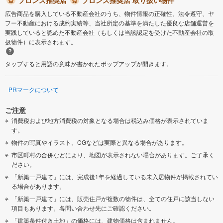
ブロンズ推奨店
ブロンズ推奨店 取り扱い物件
広告商品を購入している不動産会社のうち、物件情報の正確性、法令遵守、ヤ
フー不動産における成約実績等、当社所定の基準を満たした優良な店舗運営を
実践していると認めた不動産会社（もしくは当該認定を受けた不動産会社の取
扱物件）に表示されます。
タップすると用語の意味が書かれたポップアップが開きます。
PRマークについて
ご注意
消費税および地方消費税の対象となる場合は税込み価格が表示されていま
す。
物件の写真やイラスト、CGなどは実際と異なる場合があります。
市区町村の合併などにより、地図が表示されない場合があります。ご了承く
ださい。
「新築一戸建て」には、完成後1年を経過している未入居物件が掲載されてい
る場合があります。
「新築一戸建て」には、販売住戸が複数の物件は、全ての住戸に該当しない
項目もあります。各問い合わせ先にご確認ください。
「建築条件付き土地」の価格には、建物価格は含まれません。