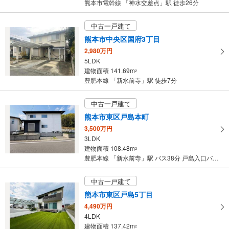
熊本市電幹線 「神水交差点」駅 徒歩26分
中古一戸建て
熊本市中央区国府3丁目
2,980万円
5LDK
建物面積 141.69m
2
豊肥本線 「新水前寺」駅 徒歩7分
中古一戸建て
熊本市東区戸島本町
3,500万円
3LDK
建物面積 108.48m
2
豊肥本線 「新水前寺」駅 バス38分 戸島入口バス バス停下車 徒歩13分
中古一戸建て
熊本市東区戸島5丁目
4,490万円
4LDK
建物面積 137.42m
2