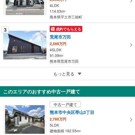
4LDK
る
114.03m
2
熊本県宇土市三拾町
3
成約でもらえる
荒尾市万田
2,599万円
4SLDK
91.09m
2
熊本県荒尾市万田
3
もっと見る
成約でもらえる
荒尾市万田
2,599万円
このエリアのおすすめ中古一戸建て
4LDK
96.05m
2
中古一戸建て
熊本県荒尾市万田
熊本市中央区帯山3丁目
2,780万円
5LDK
建物面積 182.55m
2