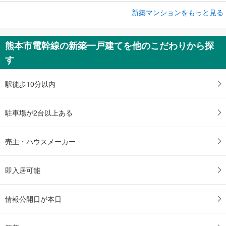
新築マンションをもっと見る
新築マンション
サーパス新水前寺駅前
3,998万円～6,378万円
熊本市電幹線の新築一戸建てを他のこだわりから探
1LDK～3LDK
す
熊本県熊本市中央区水前寺一丁目410-1（地番）
駅徒歩10分以内
駐車場が2台以上ある
売主・ハウスメーカー
即入居可能
情報公開日が本日