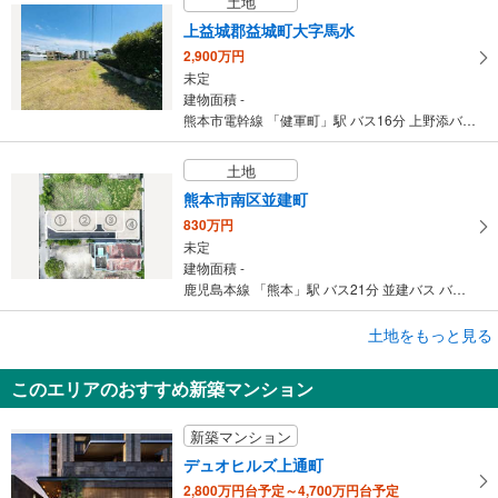
土地
上益城郡益城町大字馬水
2,900万円
未定
建物面積 -
熊本市電幹線 「健軍町」駅 バス16分 上野添バス バス停下車 徒歩9分
土地
熊本市南区並建町
830万円
未定
建物面積 -
鹿児島本線 「熊本」駅 バス21分 並建バス バス停下車 徒歩8分
土地をもっと見る
土地
熊本市西区中原町
このエリアのおすすめ新築マンション
800万円
未定
新築マンション
建物面積 -
豊肥本線 「熊本」駅 バス22分 中原町 バス停下車 徒歩9分
デュオヒルズ上通町
2,800万円台予定～4,700万円台予定