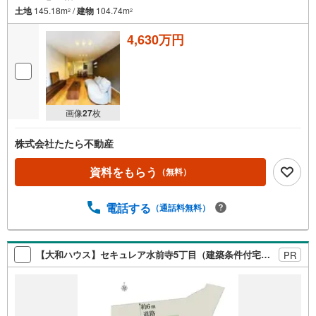
土地
145.18m
/
建物
104.74m
2
2
4,630万円
画像
27
枚
株式会社たたら不動産
資料をもらう
（無料）
電話する
（通話料無料）
【大和ハウス】セキュレア水前寺5丁目（建築条件付宅地分譲）
PR