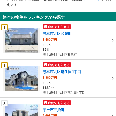
で
えます。
通
知
熊本の物件をランキングから探す
を
受
1
成約でもらえる
け
熊本市北区和泉町
取
3,480万円
る
3LDK
・
82.81m
2
条
熊本県熊本市北区和泉町
件
を
1
成約でもらえる
マ
熊本市北区麻生田4丁目
イ
3,380万円
ペ
4LDK
ー
118.2m
2
熊本県熊本市北区麻生田4丁目
ジ
に
3
成約でもらえる
保
宇土市三拾町
存
す
2,698万円