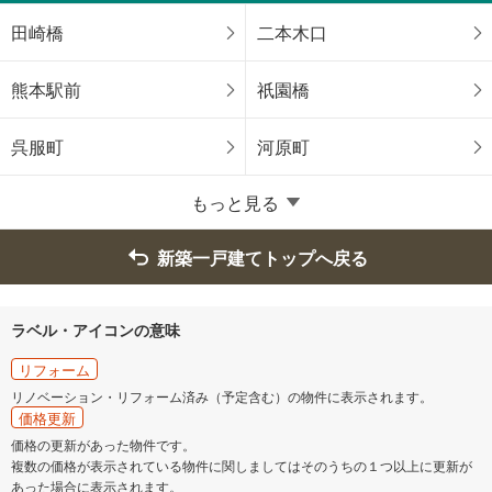
玉名市
山鹿市
田崎橋
二本木口
菊池市
宇土市
熊本駅前
祇園橋
宇城市
合志市
呉服町
河原町
菊池郡大津町
菊池郡菊陽町
もっと見る
上益城郡御船町
上益城郡嘉島町
新築一戸建てトップへ戻る
上益城郡益城町
ラベル・アイコンの意味
リフォーム
リノベーション・リフォーム済み（予定含む）の物件に表示されます。
価格更新
価格の更新があった物件です。
複数の価格が表示されている物件に関しましてはそのうちの１つ以上に更新が
あった場合に表示されます。