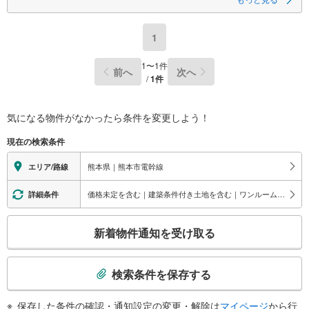
1
1
〜
1
件
前へ
次へ
/
1
件
気になる物件がなかったら
条件を変更しよう！
現在の検索条件
熊本県｜熊本市電幹線
エリア/路線
価格未定を含む｜建築条件付き土地を含む｜ワンルーム｜1K/1DK｜1LDK｜2K/2DK｜2LDK
詳細条件
こ
新着物件通知を受け取る
の
検
索
検索条件を保存する
条
件
保存した条件の確認・通知設定の変更・解除は
マイページ
から行