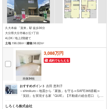
久大本線 「賀来」駅 徒歩36分
大分県大分市椿が丘1丁目
4LDK / 地上2階建て
土地
196.08m
/
建物
98.82m
2
2
3,088万円
成約でもらえる
画像
34
枚
おすすめポイント
吉田 恵利子
～shirokuro～地震から「家族」を守る≪SAFE365搭載≫
「笑顔」を実現する家『QUIE』【不動産の総合窓口 しろ
くろ不動産】ご案内は土日祝日問わず平日も随時受付お客
様のご都合に合わせて24時間365日サポートSAFE365で地
しろくろ株式会社