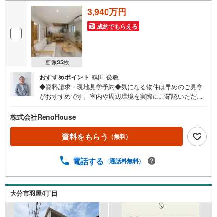
3,940万円
成約でもらえる
画像
35
枚
おすすめポイント
鶴田 俊教
◆資料請求・現地見学予約◆気になる物件は早めのご見学
がおすすめです。室内や周辺環境を実際にご確認いただけ
ます。住宅ローンや資金計画のご相談も承ります。◎資料
請求は24時間受付中！お気軽にお問い合わせください。◎
株式会社RenoHouse
内覧希望の方は、【室内・現地を見学する】ボタンから日
程を指定して予約！土日祝日のご案内はもちろんOK！（9:
資料をもらう
（無料）
00～18:00）◎他の気になる物件もまとめてご案内できま
す！お急ぎの方は、直接ご連絡頂けるとスムーズにご案内
電話する
（通話料無料）
できます♪理想のマイホーム探しをチームリノハウスが親
切・丁寧にサポートします。
大分市羽屋4丁目