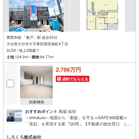
豊肥本線 「敷戸」駅 徒歩25分
大分県大分市大字寒田寒田南町4丁目
3LDK / 地上2階建て
土地
124.3m
/
建物
94.77m
2
2
2,788万円
成約でもらえる
画像
36
枚
おすすめポイント
馬場 祐弥
～shirokuro～地震から「家族」を守る≪SAFE365搭載≫
「笑顔」を実現する家『QUIE』【不動産の総合窓口 しろ
くろ不動産】ご案内は土日祝日問わず平日も随時受付お客
様のご都合に合わせて24時間365日サポートSAFE365で地
しろくろ株式会社