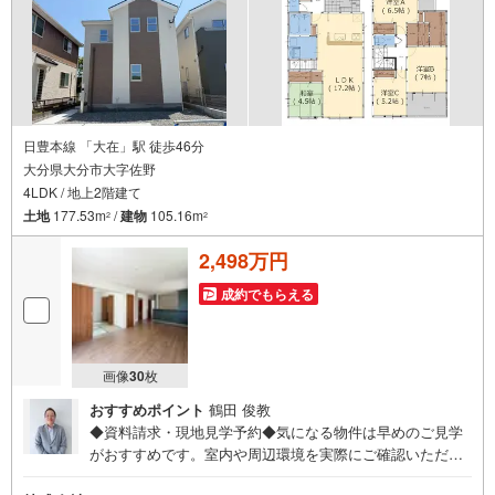
日豊本線 「大在」駅 徒歩46分
大分県大分市大字佐野
4LDK / 地上2階建て
土地
177.53m
/
建物
105.16m
2
2
2,498万円
成約でもらえる
画像
30
枚
おすすめポイント
鶴田 俊教
◆資料請求・現地見学予約◆気になる物件は早めのご見学
がおすすめです。室内や周辺環境を実際にご確認いただけ
ます。住宅ローンや資金計画のご相談も承ります。◎資料