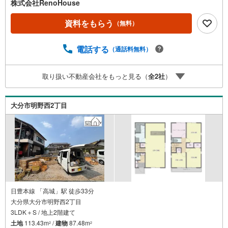
請求は24時間受付中！お気軽にお問い合わせください。◎
株式会社RenoHouse
内覧希望の方は、【室内・現地を見学する】ボタンから日
程を指定して予約！土日祝日のご案内はもちろんOK！（9:
資料をもらう
（無料）
00～18:00）◎他の気になる物件もまとめてご案内できま
す！お急ぎの方は、直接ご連絡頂けるとスムーズにご案内
電話する
（通話料無料）
できます♪理想のマイホーム探しをチームリノハウスが親
切・丁寧にサポートします。
取り扱い不動産会社をもっと見る（
全
2
社
）
大分市明野西2丁目
日豊本線 「高城」駅 徒歩33分
大分県大分市明野西2丁目
3LDK＋S / 地上2階建て
土地
113.43m
/
建物
87.48m
2
2