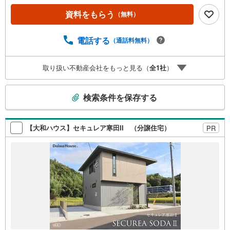
震の揺れを吸収する家【QUIE】住宅性能評価で『耐震等級
3級』取得あなたの家族の「安全」と「笑顔」を守ります新
資料をもらう
（無料）
築建売住宅 大分市椿が丘第1【4LDK】 価格（税込）
3,088万円 ボーナス無しでも月々6.7万円台～※ローンに不
電話する
（通話料無料）
安のある方、他社で断られた方も是非一度ご相談ください
取り扱い不動産会社をもっと見る（
全
1
社
）
こ
検索条件を保存する
の
検
索
【大和ハウス】セキュレア寒田II （分譲住宅）
PR
条
件
で
通
知
を
受
け
取