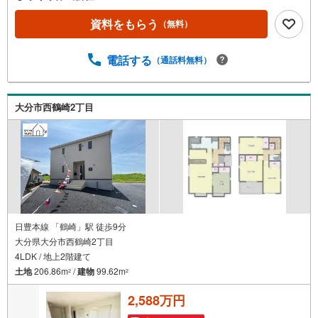
震の揺れを吸収する家【QUIE】住宅性能評価で『耐震等級
3級』取得あなたの家族の「安全」と「笑顔」を守ります新
資料をもらう
（無料）
築建売住宅 大分市寒田南町第1【3LDK】 価格（税込）
2,788万円 ボーナス無しでも月々6.1万円台～※ローンに
電話する
（通話料無料）
不安のある方、他社で断られた方も是非一度ご相談くださ
い
大分市西鶴崎2丁目
日豊本線 「鶴崎」駅 徒歩9分
大分県大分市西鶴崎2丁目
4LDK / 地上2階建て
土地
206.86m
/
建物
99.62m
2
2
2,588万円