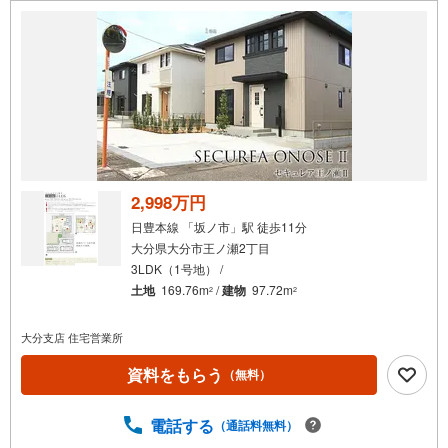
2,998万円
日豊本線 「坂ノ市」駅 徒歩11分
大分県大分市王ノ瀬2丁目
3LDK（1号地） /
土地
169.76m
/
建物
97.72m
2
2
大分支店 住宅営業所
資料をもらう
（無料）
電話する
（通話料無料）