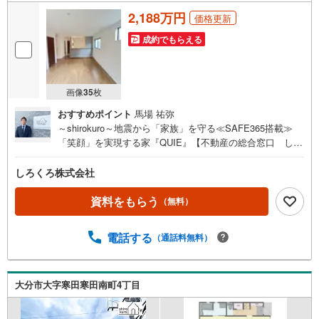
2,188万円
価格更新
成約でもらえる
画像
35
枚
おすすめポイント
馬場 祐弥
～shirokuro～地震から「家族」を守る≪SAFE365搭載≫
「笑顔」を実現する家『QUIE』【不動産の総合窓口 しろ
くろ不動産】ご案内は土日祝日問わず平日も随時受付お客
様のご都合に合わせて24時間365日サポートSAFE365で地
しろくろ株式会社
震の揺れを吸収する家【QUIE】住宅性能評価で『耐震等級
3級』取得あなたの家族の「安全」と「笑顔」を守ります新
資料をもらう
（無料）
築建売住宅 大分市佐野第4【3LDK】 価格（税込） 2,1
88万円 ボーナス無しでも月々4.7万円台～※ローンに不安
電話する
（通話料無料）
のある方、他社で断られた方も是非一度ご相談ください
大分市大字寒田寒田南町4丁目