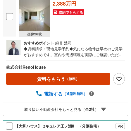
2,388万円
成約でもらえる
画像
28
枚
おすすめポイント
綿貫 浩司
◆資料請求・現地見学予約◆気になる物件は早めのご見学
がおすすめです。室内や周辺環境を実際にご確認いただけ
ます。住宅ローンや資金計画のご相談も承ります。◎資料
請求は24時間受付中！お気軽にお問い合わせください。◎
株式会社RenoHouse
内覧希望の方は、【室内・現地を見学する】ボタンから日
程を指定して予約！土日祝日のご案内はもちろんOK！（9:
資料をもらう
（無料）
00～18:00）◎他の気になる物件もまとめてご案内できま
す！お急ぎの方は、直接ご連絡頂けるとスムーズにご案内
電話する
（通話料無料）
できます♪理想のマイホーム探しをチームリノハウスが親
切・丁寧にサポートします。
取り扱い不動産会社をもっと見る（
全
2
社
）
【大和ハウス】セキュレア王ノ瀬II （分譲住宅）
PR