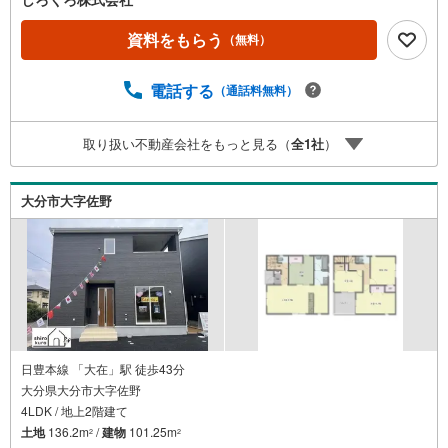
震の揺れを吸収する家【QUIE】住宅性能評価で『耐震等級
3級』取得あなたの家族の「安全」と「笑顔」を守ります新
資料をもらう
（無料）
築建売住宅 大分市浜町東第2【4LDK＋WIC】 価格（税
込） 3,088万円 ボーナス無しでも月々6.7万円台～※ロー
電話する
（通話料無料）
ンに不安のある方、他社で断られた方も是非一度ご相談く
ださい
取り扱い不動産会社をもっと見る（
全
1
社
）
大分市大字佐野
日豊本線 「大在」駅 徒歩43分
大分県大分市大字佐野
4LDK / 地上2階建て
土地
136.2m
/
建物
101.25m
2
2