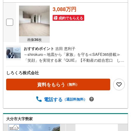
3,088万円
成約でもらえる
画像
36
枚
おすすめポイント
吉田 恵利子
～shirokuro～地震から「家族」を守る≪SAFE365搭載≫
「笑顔」を実現する家『QUIE』【不動産の総合窓口 しろ
くろ不動産】ご案内は土日祝日問わず平日も随時受付お客
様のご都合に合わせて24時間365日サポートSAFE365で地
しろくろ株式会社
震の揺れを吸収する家【QUIE】住宅性能評価で『耐震等級
3級』取得あなたの家族の「安全」と「笑顔」を守ります新
資料をもらう
（無料）
築建売住宅 大分市明野西第3【3LDK＋テレワークルー
ム】 価格（税込） 3,088万円 ボーナス無しでも月々6.
電話する
（通話料無料）
7万円台～※ローンに不安のある方、他社で断られた方も是
非一度ご相談ください
大分市大字勢家