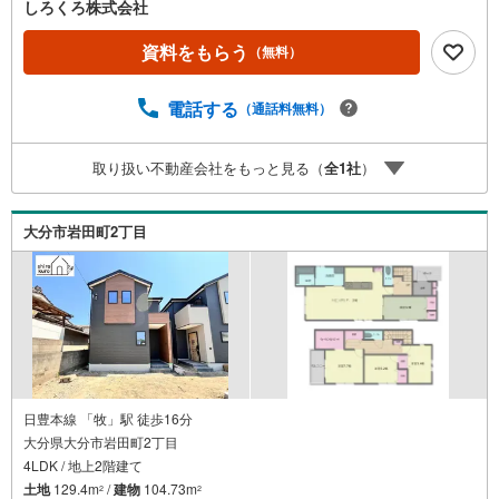
日問わず平日も随時受付♪お客様のご都合に合わせて24時
しろくろ株式会社
間365日サポート「新築」×「デザイン住宅」×「機能性」
◇ デザイナーズ住宅 Bloom series ◇満足のゆくデザ
資料をもらう
（無料）
インと生活しやすい間取り設計で夢が叶う新築建売住宅
大分市佐野【4LDK】 価格（税込）2,498万円 ボーナス
電話する
（通話料無料）
無しでも月々5.4万円台～※ローンに不安のある方、他社で
断られた方も是非一度ご相談ください
取り扱い不動産会社をもっと見る（
全
1
社
）
大分市岩田町2丁目
日豊本線 「牧」駅 徒歩16分
大分県大分市岩田町2丁目
4LDK / 地上2階建て
土地
129.4m
/
建物
104.73m
2
2