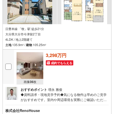
日豊本線 「牧」駅 徒歩21分
大分県大分市今津留2丁目
4LDK / 地上2階建て
土地
135.9m
/
建物
105.25m
2
2
3,298万円
成約でもらえる
画像
36
枚
おすすめポイント
増永 雅俊
◆資料請求・現地見学予約◆気になる物件は早めのご見学
がおすすめです。室内や周辺環境を実際にご確認いただけ
ます。住宅ローンや資金計画のご相談も承ります。◎資料
請求は24時間受付中！お気軽にお問い合わせください。◎
株式会社RenoHouse