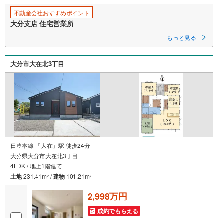
不動産会社おすすめポイント
大分支店 住宅営業所
もっと見る
大分市大在北3丁目
日豊本線 「大在」駅 徒歩24分
大分県大分市大在北3丁目
4LDK / 地上1階建て
土地
231.41m
/
建物
101.21m
2
2
2,998万円
成約でもらえる