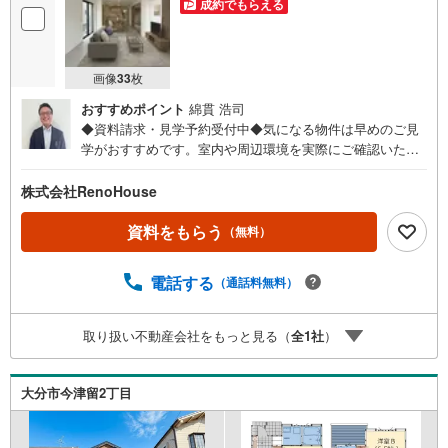
成約でもらえる
画像
33
枚
おすすめポイント
綿貫 浩司
◆資料請求・見学予約受付中◆気になる物件は早めのご見
学がおすすめです。室内や周辺環境を実際にご確認いただ
けます。住宅ローンや資金計画のご相談も承ります。◎資
料請求は24時間受付中！お気軽にお問い合わせください。
株式会社RenoHouse
◎内覧希望の方は、当社までご連絡ください♪土日祝日の
ご案内はもちろんOK！（9:00～18:00）◎他の気になる物
資料をもらう
（無料）
件もまとめてご案内できます！理想のマイホーム探しをチ
ームリノハウスが親切・丁寧にサポートします。
電話する
（通話料無料）
取り扱い不動産会社をもっと見る（
全
1
社
）
大分市今津留2丁目