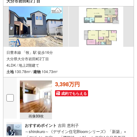
大分市岩田町2丁目
日豊本線 「牧」駅 徒歩16分
大分県大分市岩田町2丁目
4LDK / 地上2階建て
土地
130.78m
/
建物
104.73m
2
2
3,398万円
成約でもらえる
画像
33
枚
おすすめポイント
吉田 恵利子
～shirokuro～《デザイン住宅Bloomシリーズ》「新築」×