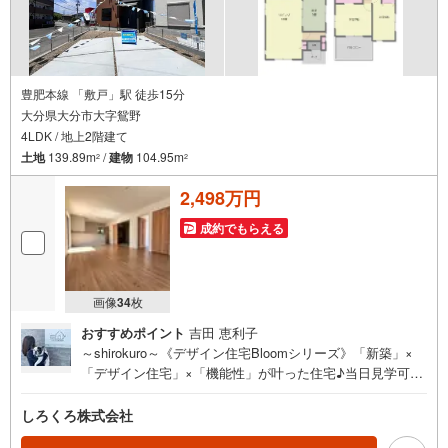
豊肥本線 「敷戸」駅 徒歩15分
大分県大分市大字鴛野
4LDK / 地上2階建て
土地
139.89m
/
建物
104.95m
2
2
2,498万円
成約でもらえる
画像
34
枚
おすすめポイント
吉田 恵利子
～shirokuro～《デザイン住宅Bloomシリーズ》「新築」×
「デザイン住宅」×「機能性」が叶った住宅♪当日見学可能
♪【不動産の総合窓口 しろくろ不動産】ご案内は土日祝
日問わず平日も随時受付♪お客様のご都合に合わせて24時
しろくろ株式会社
間365日サポート「新築」×「デザイン住宅」×「機能性」