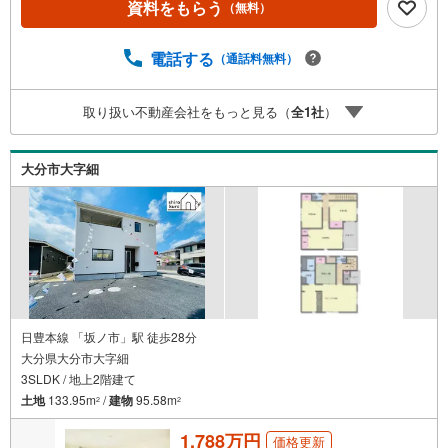
◇ デザイナーズ住宅 Bloom series ◇満足のゆくデザ
資料をもらう
（無料）
インと生活しやすい間取り設計で夢が叶う新築建売住宅
大分市大字鴛野【4LDK】 価格（税込）2,498万円 ボー
電話する
（通話料無料）
ナス無しでも月々5.4万円台～※ローンに不安のある方、他
社で断られた方も是非一度ご相談ください
取り扱い不動産会社をもっと見る（
全
1
社
）
大分市大字細
日豊本線 「坂ノ市」駅 徒歩28分
大分県大分市大字細
3SLDK / 地上2階建て
土地
133.95m
/
建物
95.58m
2
2
1,788万円
価格更新