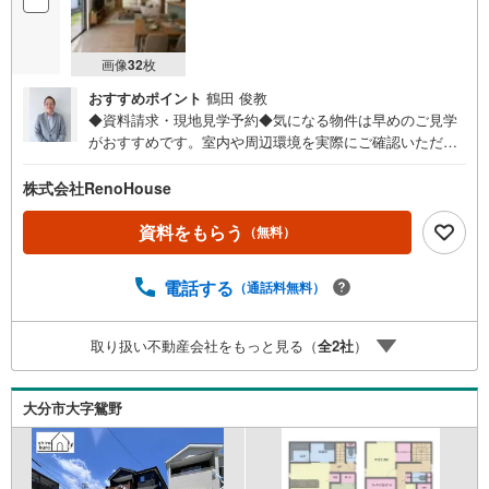
画像
32
枚
おすすめポイント
鶴田 俊教
◆資料請求・現地見学予約◆気になる物件は早めのご見学
がおすすめです。室内や周辺環境を実際にご確認いただけ
ます。住宅ローンや資金計画のご相談も承ります。◎資料
請求は24時間受付中！お気軽にお問い合わせください。◎
株式会社RenoHouse
内覧希望の方は、【室内・現地を見学する】ボタンから日
程を指定して予約！土日祝日のご案内はもちろんOK！（9:
資料をもらう
（無料）
00～18:00）◎他の気になる物件もまとめてご案内できま
す！お急ぎの方は、直接ご連絡頂けるとスムーズにご案内
電話する
（通話料無料）
できます♪理想のマイホーム探しをチームリノハウスが親
切・丁寧にサポートします。
取り扱い不動産会社をもっと見る（
全
2
社
）
大分市大字鴛野