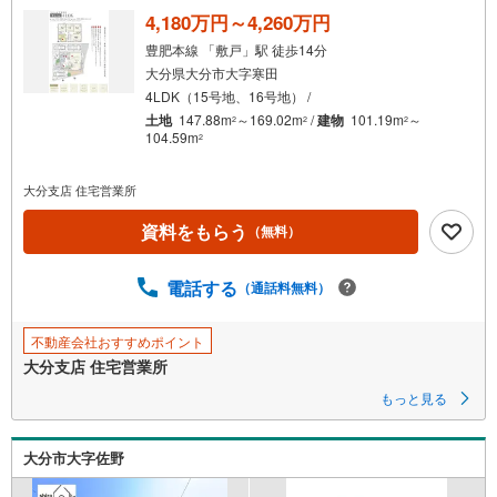
る
4,180万円～4,260万円
・
豊肥本線 「敷戸」駅 徒歩14分
条
大分県大分市大字寒田
件
4LDK（15号地、16号地） /
を
土地
147.88m
～169.02m
/
建物
101.19m
～
2
2
2
マ
104.59m
2
イ
ペ
大分支店 住宅営業所
ー
資料をもらう
（無料）
ジ
に
保
電話する
（通話料無料）
存
す
不動産会社おすすめポイント
る
大分支店 住宅営業所
もっと見る
大分市大字佐野