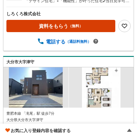
「デザイン住宅」×「機能性」が叶った住宅♪当日見学可能
♪【不動産の総合窓口 しろくろ不動産】ご案内は土日祝
日問わず平日も随時受付♪お客様のご都合に合わせて24時
しろくろ株式会社
間365日サポート「新築」×「デザイン住宅」×「機能性」
◇ デザイナーズ住宅 Bloom series ◇満足のゆくデザ
資料をもらう
（無料）
インと生活しやすい間取り設計で夢が叶う新築建売住宅
大分市岩田町2丁目【4LDK】 価格（税込）3,398万円 ボ
電話する
（通話料無料）
ーナス無しでも月々7.4万円台～※ローンに不安のある方、
他社で断られた方も是非一度ご相談ください
大分市大字津守
豊肥本線 「滝尾」駅 徒歩7分
大分県大分市大字津守
4LDK / 地上2階建て
お気に入り登録内容を確認する
土地
144.23m
/
建物
108.47m
2
2