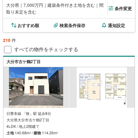
大分県｜7,000万円｜建築条件付き土地を含む｜間
条件変更
取り未定を含む
おすすめ順
検索条件保存
通知設定
210
件
すべての物件をチェックする
大分市古ケ鶴2丁目
日豊本線 「牧」駅 徒歩8分
大分県大分市古ケ鶴2丁目
4LDK / 地上2階建て
土地
140.68m
/
建物
114.26m
2
2