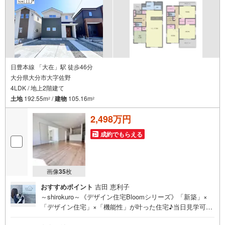
日豊本線 「大在」駅 徒歩46分
大分県大分市大字佐野
4LDK / 地上2階建て
土地
192.55m
/
建物
105.16m
2
2
2,498万円
成約でもらえる
画像
35
枚
おすすめポイント
吉田 恵利子
～shirokuro～《デザイン住宅Bloomシリーズ》「新築」×
「デザイン住宅」×「機能性」が叶った住宅♪当日見学可能
♪【不動産の総合窓口 しろくろ不動産】ご案内は土日祝