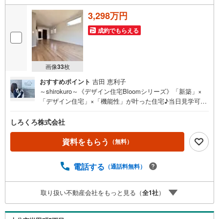
3,298万円
成約でもらえる
画像
33
枚
おすすめポイント
吉田 恵利子
～shirokuro～《デザイン住宅Bloomシリーズ》「新築」×
「デザイン住宅」×「機能性」が叶った住宅♪当日見学可能
♪【不動産の総合窓口 しろくろ不動産】ご案内は土日祝
日問わず平日も随時受付♪お客様のご都合に合わせて24時
しろくろ株式会社
間365日サポート「新築」×「デザイン住宅」×「機能性」
◇ デザイナーズ住宅 Bloom series ◇満足のゆくデザ
資料をもらう
（無料）
インと生活しやすい間取り設計で夢が叶う新築建売住宅
大分市岩田町2丁目【4LDK】 価格（税込）3,298万円 ボ
電話する
（通話料無料）
ーナス無しでも月々7.2万円台～※ローンに不安のある方、
他社で断られた方も是非一度ご相談ください
取り扱い不動産会社をもっと見る（
全
1
社
）