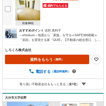
成約でもらえる
画像
36
枚
おすすめポイント
吉田 恵利子
～shirokuro～地震から「家族」を守る≪SAFE365搭載≫
「笑顔」を実現する家『QUIE』【不動産の総合窓口 しろ
くろ不動産】ご案内は土日祝日問わず平日も随時受付お客
様のご都合に合わせて24時間365日サポートSAFE365で地
しろくろ株式会社
震の揺れを吸収する家【QUIE】住宅性能評価で『耐震等級
3級』取得あなたの家族の「安全」と「笑顔」を守ります新
資料をもらう
（無料）
築建売住宅 大分市細【3SLDK】 価格（税込） 1,788万
円 ボーナス無しでも月々3.9万円台～※ローンに不安のあ
電話する
（通話料無料）
る方、他社で断られた方も是非一度ご相談ください
取り扱い不動産会社をもっと見る（
全
1
社
）
大分市大字佐野