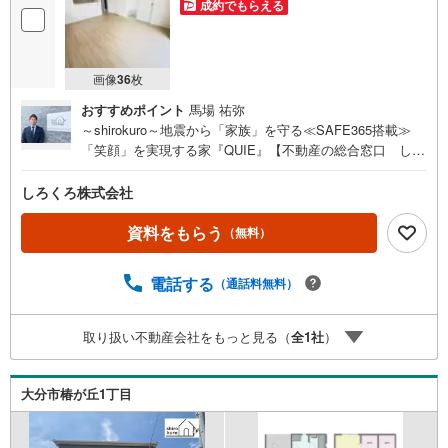
成約でもらえる
画像
36
枚
おすすめポイント
馬場 祐弥
～shirokuro～地震から「家族」を守る≪SAFE365搭載≫
「笑顔」を実現する家『QUIE』【不動産の総合窓口 しろ
くろ不動産】ご案内は土日祝日問わず平日も随時受付お客
様のご都合に合わせて24時間365日サポートSAFE365で地
しろくろ株式会社
震の揺れを吸収する家【QUIE】住宅性能評価で『耐震等級
3級』取得あなたの家族の「安全」と「笑顔」を守ります新
資料をもらう
（無料）
築建売住宅 大分市西鶴崎【4LDK】 価格（税込） 2,58
8万円 ボーナス無しでも月々5.6万円台～※ローンに不安の
電話する
（通話料無料）
ある方、他社で断られた方も是非一度ご相談ください
取り扱い不動産会社をもっと見る（
全
1
社
）
大分市椿が丘1丁目