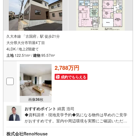
久大本線 「古国府」駅 徒歩21分
大分県大分市羽屋4丁目
4LDK / 地上2階建て
土地
122.51m
/
建物
95.57m
2
2
2,788万円
成約でもらえる
画像
36
枚
おすすめポイント
綿貫 浩司
◆資料請求・現地見学予約◆気になる物件は早めのご見学
がおすすめです。室内や周辺環境を実際にご確認いただけ
ます。住宅ローンや資金計画のご相談も承ります。◎資料
請求は24時間受付中！お気軽にお問い合わせください。◎
株式会社RenoHouse