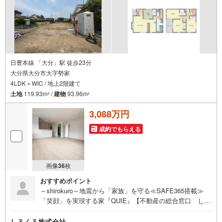
日豊本線 「大分」駅 徒歩23分
大分県大分市大字勢家
4LDK＋WIC / 地上2階建て
土地
119.93m
/
建物
93.96m
2
2
3,088万円
成約でもらえる
画像
36
枚
おすすめポイント
～shirokuro～地震から「家族」を守る≪SAFE365搭載≫
「笑顔」を実現する家『QUIE』【不動産の総合窓口 しろ
くろ不動産】ご案内は土日祝日問わず平日も随時受付お客
様のご都合に合わせて24時間365日サポートSAFE365で地
しろくろ株式会社