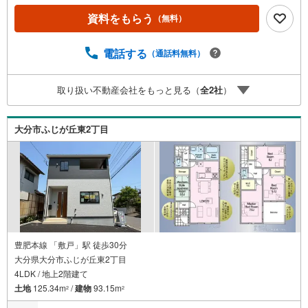
内覧希望の方は、【室内・現地を見学する】ボタンから日
程を指定して予約！土日祝日のご案内はもちろんOK！（9:
資料をもらう
（無料）
00～18:00）◎他の気になる物件もまとめてご案内できま
す！お急ぎの方は、直接ご連絡頂けるとスムーズにご案内
電話する
（通話料無料）
できます♪理想のマイホーム探しをチームリノハウスが親
切・丁寧にサポートします。
取り扱い不動産会社をもっと見る（
全
2
社
）
大分市ふじが丘東2丁目
豊肥本線 「敷戸」駅 徒歩30分
大分県大分市ふじが丘東2丁目
4LDK / 地上2階建て
土地
125.34m
/
建物
93.15m
2
2