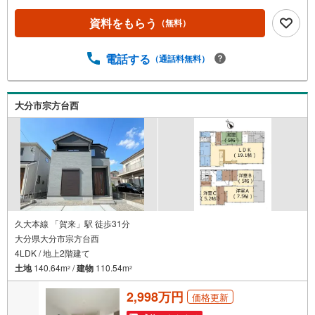
内覧希望の方は、【室内・現地を見学する】ボタンから日
程を指定して予約！土日祝日のご案内はもちろんOK！（9:
資料をもらう
（無料）
00～18:00）◎他の気になる物件もまとめてご案内できま
す！お急ぎの方は、直接ご連絡頂けるとスムーズにご案内
電話する
（通話料無料）
できます♪理想のマイホーム探しをチームリノハウスが親
切・丁寧にサポートします。
大分市宗方台西
久大本線 「賀来」駅 徒歩31分
大分県大分市宗方台西
4LDK / 地上2階建て
土地
140.64m
/
建物
110.54m
2
2
2,998万円
価格更新